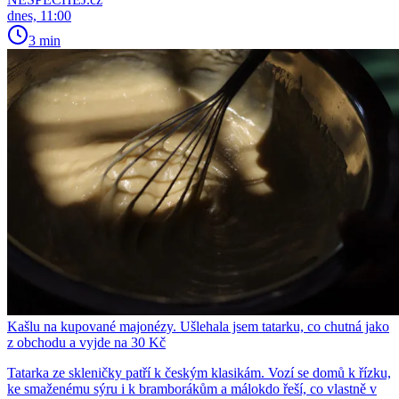
dnes, 11:00
3 min
Kašlu na kupované majonézy. Ušlehala jsem tatarku, co chutná jako
z obchodu a vyjde na 30 Kč
Tatarka ze skleničky patří k českým klasikám. Vozí se domů k řízku,
ke smaženému sýru i k bramborákům a málokdo řeší, co vlastně v