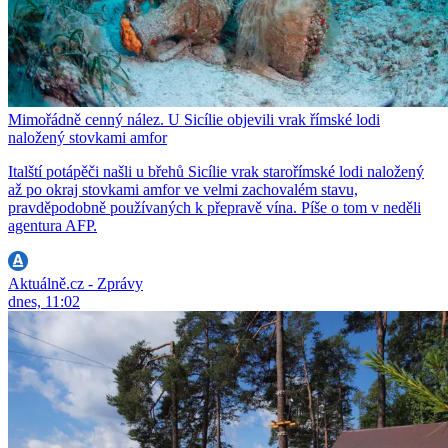
Mimořádně cenný nález. U Sicílie objevili vrak římské lodi
naložený stovkami amfor
Italští potápěči našli u břehů Sicílie vrak starořímské lodi naložený
až po okraj stovkami amfor ve velmi zachovalém stavu,
pravděpodobně používaných k přepravě vína. Píše o tom v neděli
agentura AFP.
Aktuálně.cz - Zprávy
dnes, 11:02