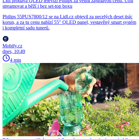
Lidl prodává QLED televizi Philips za velmi zajímavou cenu. Umí
streamovat a běží i bez set-top boxu
Philips 55PUS7800/12 se na Lidl.cz objevil za necelých deset tisíc
korun, a za tu cenu nabízí 55″ QLED panel, vestavěný smart systém
i kompletní sadu tunerů.
Mobify.cz
dnes, 10:49
4 min