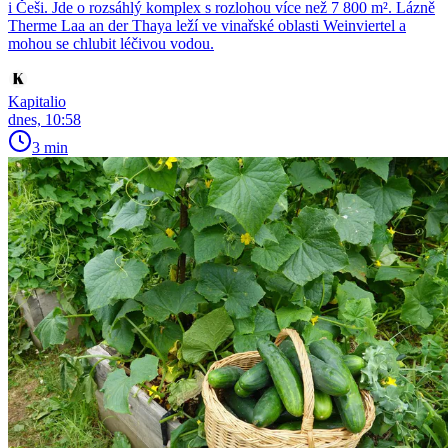
i Češi. Jde o rozsáhlý komplex s rozlohou více než 7 800 m². Lázně
Therme Laa an der Thaya leží ve vinařské oblasti Weinviertel a
mohou se chlubit léčivou vodou.
Kapitalio
dnes, 10:58
3 min