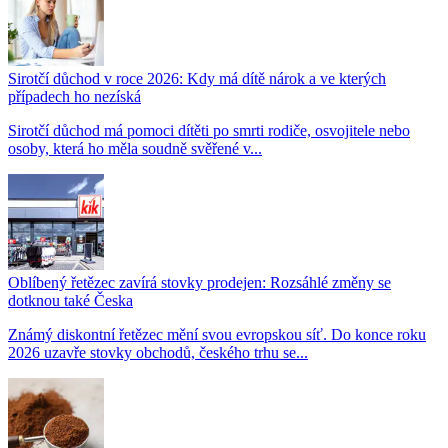
Sirotčí důchod v roce 2026: Kdy má dítě nárok a ve kterých
případech ho nezíská
Sirotčí důchod má pomoci dítěti po smrti rodiče, osvojitele nebo
osoby, která ho měla soudně svěřené v...
Oblíbený řetězec zavírá stovky prodejen: Rozsáhlé změny se
dotknou také Česka
Známý diskontní řetězec mění svou evropskou síť. Do konce roku
2026 uzavře stovky obchodů, českého trhu se...