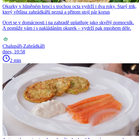
Okurky v hliněném hrnci s trochou octa vydrží i dva roky. Starý trik,
který většina zahrádkářů nezná a přitom stojí pár korun
Ocet se v domácnosti i na zahradě uplatňuje jako skvělý pomocník.
A pomůže vám i s nakládáním okurek – vydrží pak mnohem déle.
Chalupáři-Zahrádkáři
dnes, 10:58
2 min