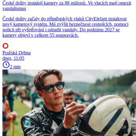
České dráhy instalují kamery za 88 milionů. Ve vlacích mají omezit
vandalismus
České dráhy začaly do příměstských vlaků CityElefant instalovat
nový kamerový systém. Má zvýšit bezpečnost cestujících, pomoci
policii při vyšetřování i odradit vandaly. Do podzimu 2027 se
kamery objeví v celkem 55 soupravách.
Pražská Drbna
dnes, 11:05
2 min