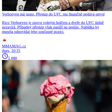
Verhoeven má jasno. Přestup do UFC mu finančně nedává smysl
Rico Verhoeven je znovu volným hráčem a dveře do UFC úplně
nezavírá. Případný přestup však naráží na peníze. Nabídka by
musela odpovídat jeho současné pozici.
MMAMAG.cz
dnes, 10:35
1 min