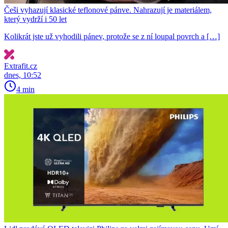
Češi vyhazují klasické teflonové pánve. Nahrazují je materiálem,
který vydrží i 50 let
Kolikrát jste už vyhodili pánev, protože se z ní loupal povrch a […]
Extrafit.cz
dnes, 10:52
4 min