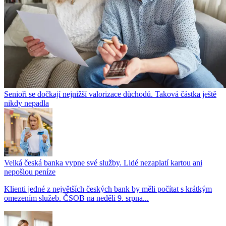
Senioři se dočkají nejnižší valorizace důchodů. Taková částka ještě
nikdy nepadla
Velká česká banka vypne své služby. Lidé nezaplatí kartou ani
nepošlou peníze
Klienti jedné z největších českých bank by měli počítat s krátkým
omezením služeb. ČSOB na neděli 9. srpna...