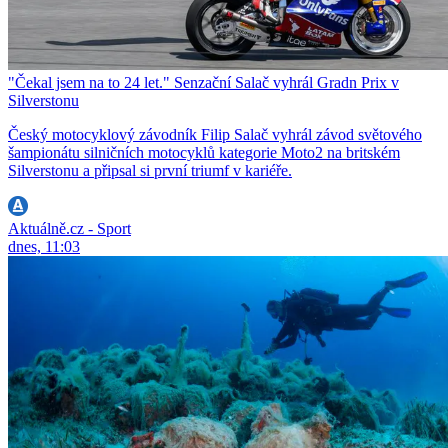
"Čekal jsem na to 24 let." Senzační Salač vyhrál Gradn Prix v
Silverstonu
Český motocyklový závodník Filip Salač vyhrál závod světového
šampionátu silničních motocyklů kategorie Moto2 na britském
Silverstonu a připsal si první triumf v kariéře.
Aktuálně.cz - Sport
dnes, 11:03