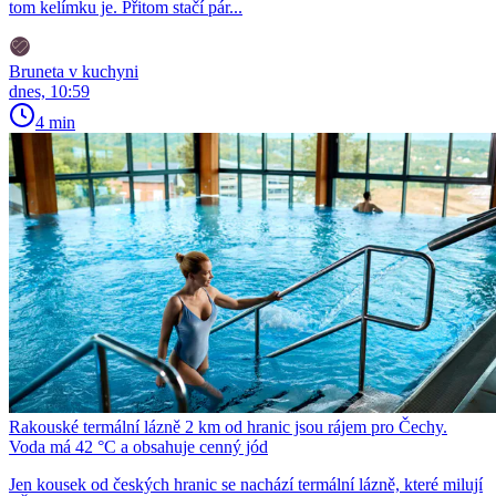
tom kelímku je. Přitom stačí pár...
Bruneta v kuchyni
dnes, 10:59
4 min
Rakouské termální lázně 2 km od hranic jsou rájem pro Čechy.
Voda má 42 °C a obsahuje cenný jód
Jen kousek od českých hranic se nachází termální lázně, které milují