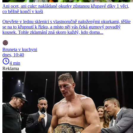
Ani ocet, ani cukr: nakládané okurky zůstanou křupavé díky 1 věci,
co běžně končí v koši
Otevřete v lednu sklenici s vlastnoručně naloženými okurkami, těšíte
se na to křupnutí k řízku, a místo něj vás čeká gumový povadlý
kousek. Tohle zklamání zná skoro každý, kdo doma...
Bruneta v kuchyni
dnes, 10:40
4 min
Reklama