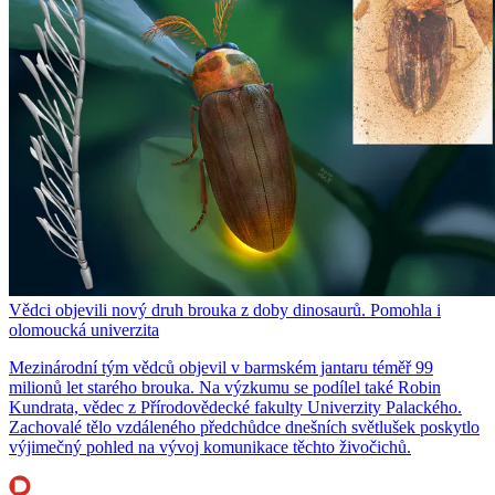
Vědci objevili nový druh brouka z doby dinosaurů. Pomohla i
olomoucká univerzita
Mezinárodní tým vědců objevil v barmském jantaru téměř 99
milionů let starého brouka. Na výzkumu se podílel také Robin
Kundrata, vědec z Přírodovědecké fakulty Univerzity Palackého.
Zachovalé tělo vzdáleného předchůdce dnešních světlušek poskytlo
výjimečný pohled na vývoj komunikace těchto živočichů.