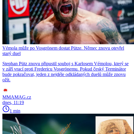
Vémola může po Vosgrönem dostat Pütze. Němec znovu otevřel
starý duel
Stephan Pütz znovu připustil souboj s Karlosem Vémolou, který se
v září vrací proti Fredericu Vosgrönemu. Pokud český Terminátor
bude pokračovat, jeden z nejdéle odkládaných duelů může znovu
ožít.
MMAMAG.cz
dnes, 11:19
1 min