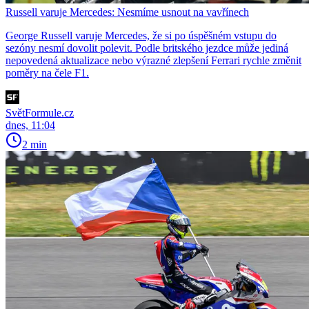
Russell varuje Mercedes: Nesmíme usnout na vavřínech
George Russell varuje Mercedes, že si po úspěšném vstupu do
sezóny nesmí dovolit polevit. Podle britského jezdce může jediná
nepovedená aktualizace nebo výrazné zlepšení Ferrari rychle změnit
poměry na čele F1.
SvětFormule.cz
dnes, 11:04
2 min