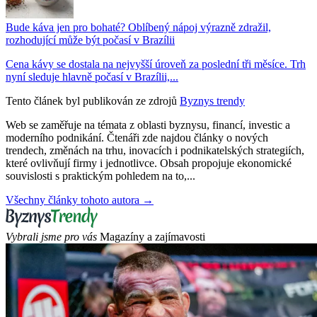
Bude káva jen pro bohaté? Oblíbený nápoj výrazně zdražil,
rozhodující může být počasí v Brazílii
Cena kávy se dostala na nejvyšší úroveň za poslední tři měsíce. Trh
nyní sleduje hlavně počasí v Brazílii,...
Tento článek byl publikován ze zdrojů
Byznys trendy
Web se zaměřuje na témata z oblasti byznysu, financí, investic a
moderního podnikání. Čtenáři zde najdou články o nových
trendech, změnách na trhu, inovacích i podnikatelských strategiích,
které ovlivňují firmy i jednotlivce. Obsah propojuje ekonomické
souvislosti s praktickým pohledem na to,...
Všechny články tohoto autora →
Vybrali jsme pro vás
Magazíny a zajímavosti