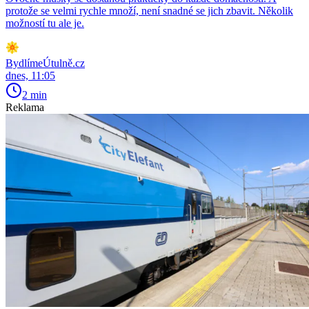
protože se velmi rychle množí, není snadné se jich zbavit. Několik
možností tu ale je.
BydlímeÚtulně.cz
dnes, 11:05
2 min
Reklama