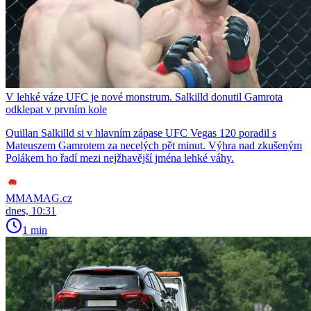
V lehké váze UFC je nové monstrum. Salkilld donutil Gamrota
odklepat v prvním kole
Quillan Salkilld si v hlavním zápase UFC Vegas 120 poradil s
Mateuszem Gamrotem za necelých pět minut. Výhra nad zkušeným
Polákem ho řadí mezi nejžhavější jména lehké váhy.
MMAMAG.cz
dnes, 10:31
1 min