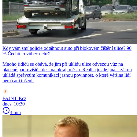
Kdy vám smí policie odtáhnout auto při blokovém čištění ulice? 90
% Čechů to vůbec netuší
Mnoho řidičů se obává, že jim při úklidu ulice odvezou vůz na
placené parkoviště kdesi na okraji města. Realita je ale jiná – zákon
ukládá správcům komunikací jasnou povinnost, o které většina lidí
nemá ani tušení.
FAJNTIP.cz
dnes, 10:30
3 min