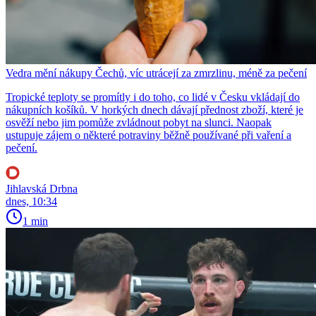
Vedra mění nákupy Čechů, víc utrácejí za zmrzlinu, méně za pečení
Tropické teploty se promítly i do toho, co lidé v Česku vkládají do
nákupních košíků. V horkých dnech dávají přednost zboží, které je
osvěží nebo jim pomůže zvládnout pobyt na slunci. Naopak
ustupuje zájem o některé potraviny běžně používané při vaření a
pečení.
Jihlavská Drbna
dnes, 10:34
1 min