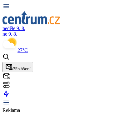
neděle 9. 8.
ne 9. 8.
27°C
Přihlášení
Reklama