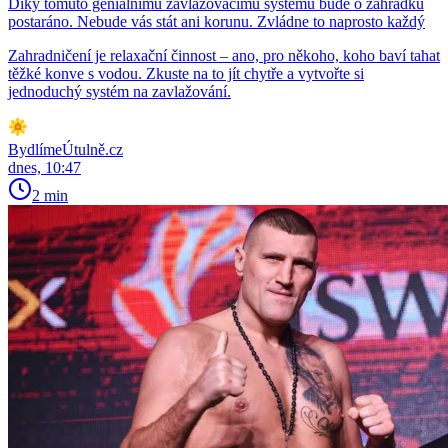
Díky tomuto geniálnímu zavlažovacímu systému bude o zahrádku
postaráno. Nebude vás stát ani korunu. Zvládne to naprosto každý
Zahradničení je relaxační činnost – ano, pro někoho, koho baví tahat
těžké konve s vodou. Zkuste na to jít chytře a vytvořte si
jednoduchý systém na zavlažování.
BydlímeÚtulně.cz
dnes, 10:47
2 min