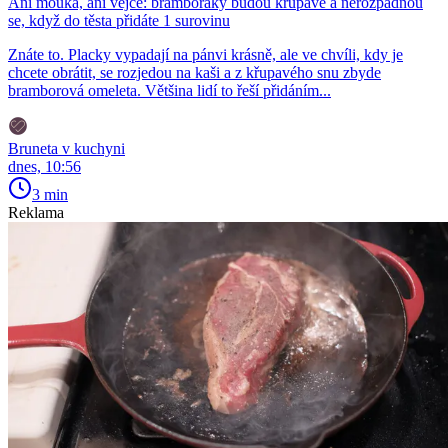
Ani mouka, ani vejce: bramboráky budou křupavé a nerozpadnou
se, když do těsta přidáte 1 surovinu
Znáte to. Placky vypadají na pánvi krásně, ale ve chvíli, kdy je
chcete obrátit, se rozjedou na kaši a z křupavého snu zbyde
bramborová omeleta. Většina lidí to řeší přidáním...
Bruneta v kuchyni
dnes, 10:56
3 min
Reklama