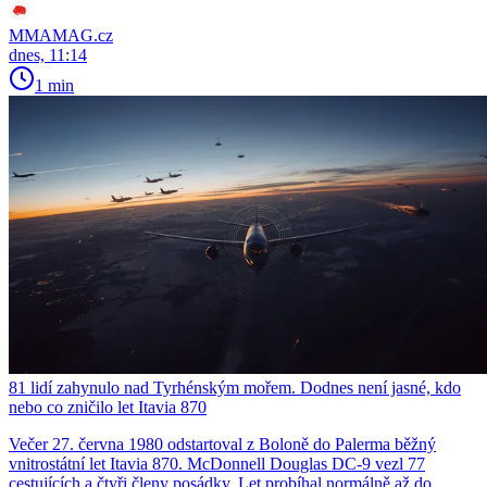
MMAMAG.cz
dnes, 11:14
1 min
81 lidí zahynulo nad Tyrhénským mořem. Dodnes není jasné, kdo
nebo co zničilo let Itavia 870
Večer 27. června 1980 odstartoval z Boloně do Palerma běžný
vnitrostátní let Itavia 870. McDonnell Douglas DC-9 vezl 77
cestujících a čtyři členy posádky. Let probíhal normálně až do