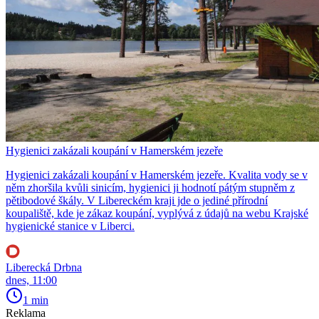
Hygienici zakázali koupání v Hamerském jezeře
Hygienici zakázali koupání v Hamerském jezeře. Kvalita vody se v
něm zhoršila kvůli sinicím, hygienici ji hodnotí pátým stupněm z
pětibodové škály. V Libereckém kraji jde o jediné přírodní
koupaliště, kde je zákaz koupání, vyplývá z údajů na webu Krajské
hygienické stanice v Liberci.
Liberecká Drbna
dnes, 11:00
1 min
Reklama