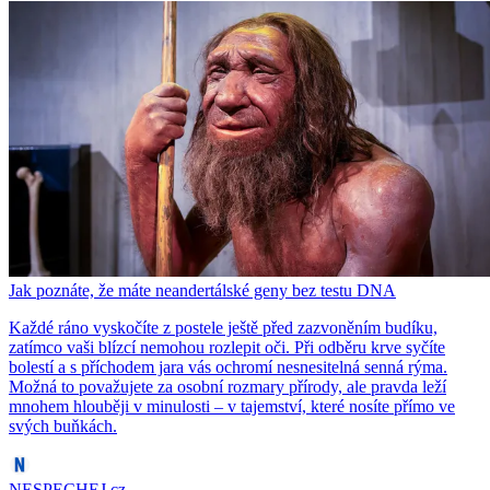
Jak poznáte, že máte neandertálské geny bez testu DNA
Každé ráno vyskočíte z postele ještě před zazvoněním budíku,
zatímco vaši blízcí nemohou rozlepit oči. Při odběru krve syčíte
bolestí a s příchodem jara vás ochromí nesnesitelná senná rýma.
Možná to považujete za osobní rozmary přírody, ale pravda leží
mnohem hlouběji v minulosti – v tajemství, které nosíte přímo ve
svých buňkách.
NESPECHEJ.cz