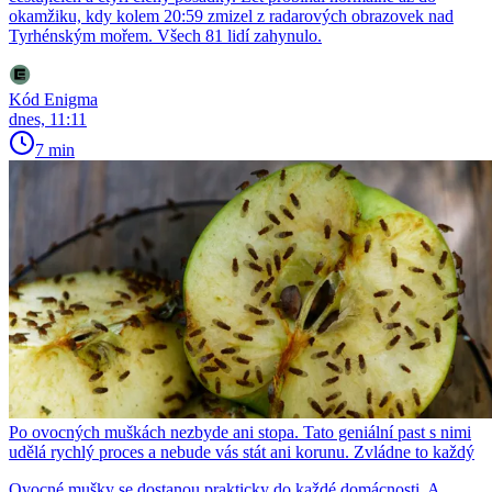
okamžiku, kdy kolem 20:59 zmizel z radarových obrazovek nad
Tyrhénským mořem. Všech 81 lidí zahynulo.
Kód Enigma
dnes, 11:11
7 min
Po ovocných muškách nezbyde ani stopa. Tato geniální past s nimi
udělá rychlý proces a nebude vás stát ani korunu. Zvládne to každý
Ovocné mušky se dostanou prakticky do každé domácnosti. A