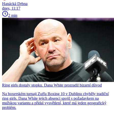
Hanácká Drbna
dnes, 11:17
2 min
Ring girls dostaly stopku. Dana White prozradil bizarní důvod
Na boxerském turnaji Zuffa Boxing 10 v Dublinu chyběly tradiční
ring girls. Dana White jejich absenci spojil s požadavkem na
mužskou variantu a přidal vysvětlení, které má jeden geografický
problém.