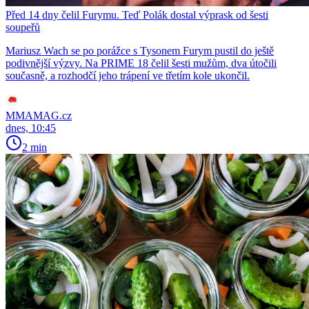
Před 14 dny čelil Furymu. Teď Polák dostal výprask od šesti
soupeřů
Mariusz Wach se po porážce s Tysonem Furym pustil do ještě
podivnější výzvy. Na PRIME 18 čelil šesti mužům, dva útočili
současně, a rozhodčí jeho trápení ve třetím kole ukončil.
MMAMAG.cz
dnes, 10:45
2 min