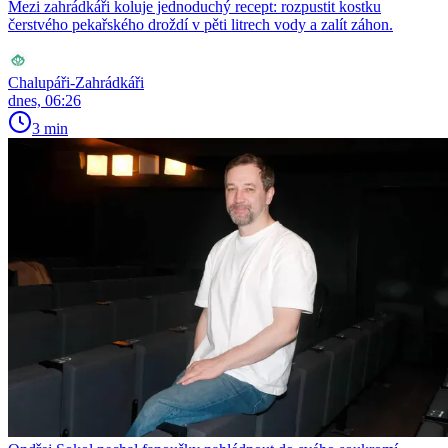
Mezi zahrádkáři koluje jednoduchý recept: rozpustit kostku
čerstvého pekařského droždí v pěti litrech vody a zalít záhon.
Chalupáři-Zahrádkáři
dnes, 06:26
3 min