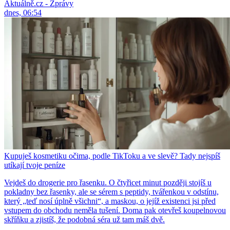
Aktuálně.cz - Zprávy
dnes, 06:54
Kupuješ kosmetiku očima, podle TikToku a ve slevě? Tady nejspíš
utíkají tvoje peníze
Vejdeš do drogerie pro řasenku. O čtyřicet minut později stojíš u
pokladny bez řasenky, ale se sérem s peptidy, tvářenkou v odstínu,
který „teď nosí úplně všichni“, a maskou, o jejíž existenci jsi před
vstupem do obchodu neměla tušení. Doma pak otevřeš koupelnovou
skříňku a zjistíš, že podobná séra už tam máš dvě.