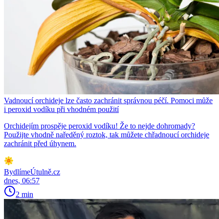
Vadnoucí orchideje lze často zachránit správnou péčí. Pomoci může
i peroxid vodíku při vhodném použití
Orchidejím prospěje peroxid vodíku! Že to nejde dohromady?
Použijte vhodně naředěný roztok, tak můžete chřadnoucí orchideje
zachránit před úhynem.
BydlímeÚtulně.cz
dnes, 06:57
2 min