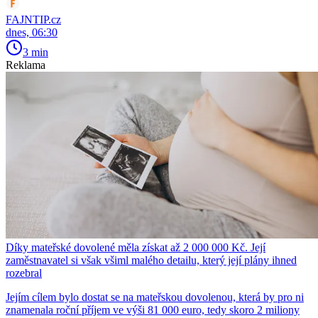
FAJNTIP.cz
dnes, 06:30
3 min
Reklama
Díky mateřské dovolené měla získat až 2 000 000 Kč. Její
zaměstnavatel si však všiml malého detailu, který její plány ihned
rozebral
Jejím cílem bylo dostat se na mateřskou dovolenou, která by pro ni
znamenala roční příjem ve výši 81 000 euro, tedy skoro 2 miliony