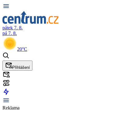
pátek 7. 8.
pá 7. 8.
20°C
Přihlášení
Reklama