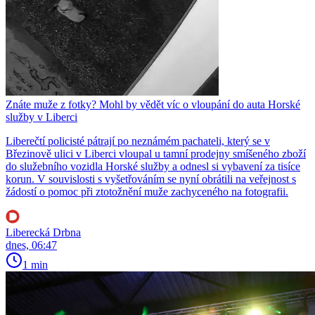
Znáte muže z fotky? Mohl by vědět víc o vloupání do auta Horské
služby v Liberci
Liberečtí policisté pátrají po neznámém pachateli, který se v
Březinově ulici v Liberci vloupal u tamní prodejny smíšeného zboží
do služebního vozidla Horské služby a odnesl si vybavení za tisíce
korun. V souvislosti s vyšetřováním se nyní obrátili na veřejnost s
žádostí o pomoc při ztotožnění muže zachyceného na fotografii.
Liberecká Drbna
dnes, 06:47
1 min