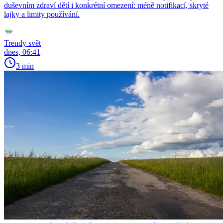
duševním zdraví dětí i konkrétní omezení: méně notifikací, skryté
lajky a limity používání.
Trendy svět
dnes, 06:41
3 min