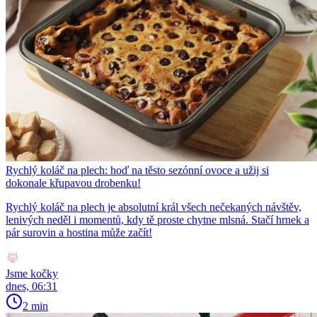
Rychlý koláč na plech: hoď na těsto sezónní ovoce a užij si
dokonale křupavou drobenku!
Rychlý koláč na plech je absolutní král všech nečekaných návštěv,
lenivých neděl i momentů, kdy tě proste chytne mlsná. Stačí hrnek a
pár surovin a hostina může začít!
Jsme kočky
dnes, 06:31
2 min