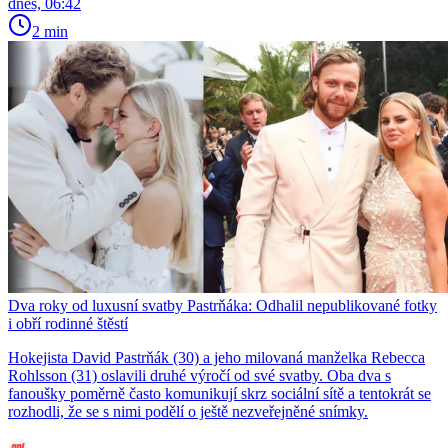
dnes, 06:42
2 min
Dva roky od luxusní svatby Pastrňáka: Odhalil nepublikované fotky
i obří rodinné štěstí
Hokejista David Pastrňák (30) a jeho milovaná manželka Rebecca
Rohlsson (31) oslavili druhé výročí od své svatby. Oba dva s
fanoušky poměrně často komunikují skrz sociální sítě a tentokrát se
rozhodli, že se s nimi podělí o ještě nezveřejněné snímky.