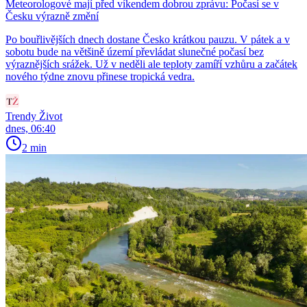
Meteorologové mají před víkendem dobrou zprávu: Počasí se v
Česku výrazně změní
Po bouřlivějších dnech dostane Česko krátkou pauzu. V pátek a v
sobotu bude na většině území převládat slunečné počasí bez
výraznějších srážek. Už v neděli ale teploty zamíří vzhůru a začátek
nového týdne znovu přinese tropická vedra.
Trendy Život
dnes, 06:40
2 min