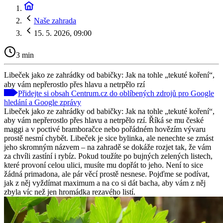
Naše zahrada
15. 5. 2026, 09:00
3 min
Libeček jako ze zahrádky od babičky: Jak na tohle „tekuté koření“,
aby vám nepřerostlo přes hlavu a netrpělo rzí
Přidejte si obsah Centrum.cz do oblíbených zdrojů pro Google
hledání a Google zprávy
Libeček jako ze zahrádky od babičky: Jak na tohle „tekuté koření“,
aby vám nepřerostlo přes hlavu a netrpělo rzí. Říká se mu české
maggi a v poctivé bramboračce nebo pořádném hovězím vývaru
prostě nesmí chybět. Libeček je sice bylinka, ale nenechte se zmást
jeho skromným názvem – na zahradě se dokáže rozjet tak, že vám
za chvíli zastíní i rybíz. Pokud toužíte po bujných zelených listech,
které provoní celou ulici, musíte mu dopřát to jeho. Není to sice
žádná primadona, ale pár věcí prostě nesnese. Pojďme se podívat,
jak z něj vyždímat maximum a na co si dát bacha, aby vám z něj
zbyla víc než jen hromádka rezavého listí.