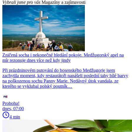
Vybrali jsme pro vás
Magazíny a zajímavosti
Zničená socha i nekonečné hledání pokoje. Medžugorský apel na
mír rezonuje dnes více než kdy jindy
Při prázdninovém putování do bosenského Medžugorje jsem
zachytila moment, kdy restaurátoři nanášeli poslední tahy bílé barvy
na poškozenou sochu Panny Marie. Nedávný útok vandala, ze
kterého se vyklubal polský poutník…
Proboha!
dnes, 07:00
4 min