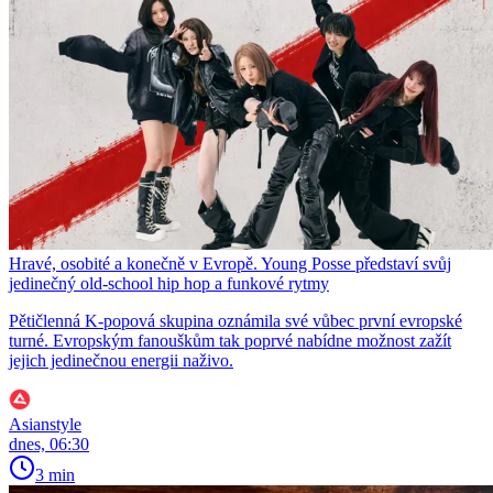
Hravé, osobité a konečně v Evropě. Young Posse představí svůj
jedinečný old-school hip hop a funkové rytmy
Pětičlenná K-popová skupina oznámila své vůbec první evropské
turné. Evropským fanouškům tak poprvé nabídne možnost zažít
jejich jedinečnou energii naživo.
Asianstyle
dnes, 06:30
3 min