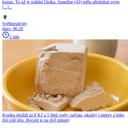
korun. To už je solidní částka. Annelise (43) měla předstírat svoje
[...]...
Světkreativity
dnes, 06:28
2 min
Kostka droždí za 8 Kč a 5 litrů vody: rajčata, okurky i mrkev z toho
žijí celé léto. Recept je na dvě minuty