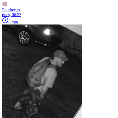
Poudree.cz
dnes, 06:53
8 min