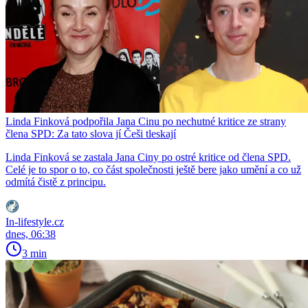
Linda Finková podpořila Jana Cinu po nechutné kritice ze strany
člena SPD: Za tato slova jí Češi tleskají
Linda Finková se zastala Jana Ciny po ostré kritice od člena SPD.
Celé je to spor o to, co část společnosti ještě bere jako umění a co už
odmítá čistě z principu.
In-lifestyle.cz
dnes, 06:38
3 min