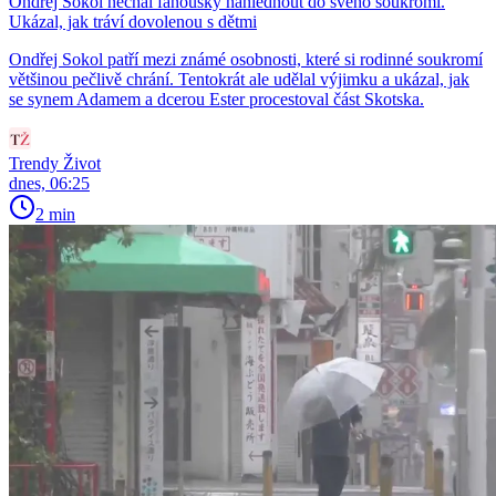
Ondřej Sokol nechal fanoušky nahlédnout do svého soukromí.
Ukázal, jak tráví dovolenou s dětmi
Ondřej Sokol patří mezi známé osobnosti, které si rodinné soukromí
většinou pečlivě chrání. Tentokrát ale udělal výjimku a ukázal, jak
se synem Adamem a dcerou Ester procestoval část Skotska.
Trendy Život
dnes, 06:25
2 min