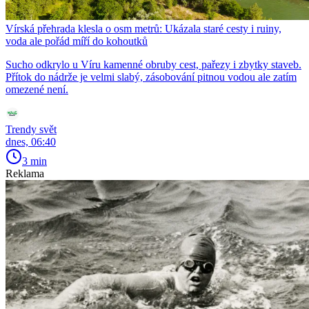
Vírská přehrada klesla o osm metrů: Ukázala staré cesty i ruiny,
voda ale pořád míří do kohoutků
Sucho odkrylo u Víru kamenné obruby cest, pařezy i zbytky staveb.
Přítok do nádrže je velmi slabý, zásobování pitnou vodou ale zatím
omezené není.
Trendy svět
dnes, 06:40
3 min
Reklama