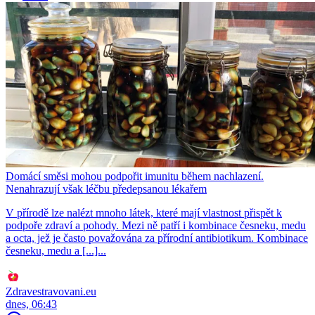
Domácí směsi mohou podpořit imunitu během nachlazení.
Nenahrazují však léčbu předepsanou lékařem
V přírodě lze nalézt mnoho látek, které mají vlastnost přispět k
podpoře zdraví a pohody. Mezi ně patří i kombinace česneku, medu
a octa, jež je často považována za přírodní antibiotikum. Kombinace
česneku, medu a [...]...
Zdravestravovani.eu
dnes, 06:43