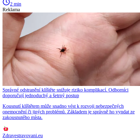
2 min
Reklama
Správné odstranění klíštěte snižuje riziko komplikací. Odborníci
doporučují jednoduchý a šetrný postup
Kousnutí klíštětem může snadno vést k rozvoji nebezpečných
onemocnění či jiných problémů. Základem je správně ho vyndat ze
zakousnutého místa.
Zdravestravovani.eu