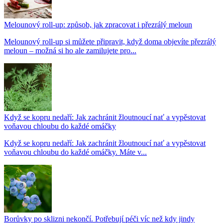
Melounový roll-up: způsob, jak zpracovat i přezrálý meloun
Melounový roll-up si můžete připravit, když doma objevíte přezrálý
meloun – možná si ho ale zamilujete pro...
Když se kopru nedaří: Jak zachránit žloutnoucí nať a vypěstovat
voňavou chloubu do každé omáčky
Když se kopru nedaří: Jak zachránit žloutnoucí nať a vypěstovat
voňavou chloubu do každé omáčky. Máte v...
Borůvky po sklizni nekončí. Potřebují péči víc než kdy jindy