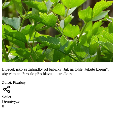
Libeček jako ze zahrádky od babičky: Jak na tohle „tekuté koření“,
aby vám nepřerostlo přes hlavu a netrpělo rzí
Zdroj
:
Pixabay
Sdílet
Denní
výzva
0