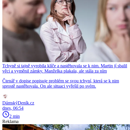
Tchyně si tajně vyrobila klíče a nastěhovala se k nim. Martin jí sbalil
věci a vyměnil zámky. Manželka plakala, ale stála za ním
Čtenář v dopise popisuje problém se svou tchyní, která se k nim
sprostě nastěhovala. On ale situaci vyřešil po svém.
DámskýDeník.cz
dnes, 06:54
2 min
Reklama