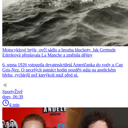
Motocyklové brýle, ovčí sádlo a hrozba hluchoty. Jak Gertrude
Ederleová přeplavala La Manche a změnila dějiny
6. srpna 1926 vstoupila devatenáctiletá Američanka do vody u Cap
Gris-Nez. O necelých patnáct hodin později stála na anglickém
břehu, rychlejší než kterýkoli muž před ní.
SportyŽivě
dnes, 06:39
4 min