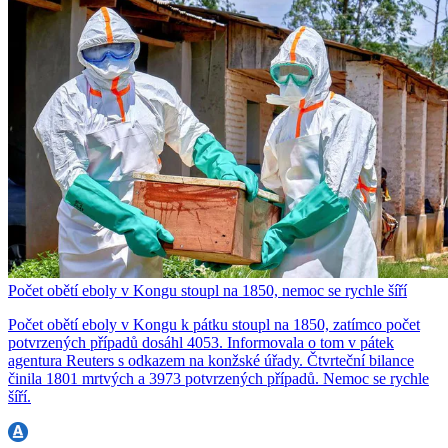
Počet obětí eboly v Kongu stoupl na 1850, nemoc se rychle šíří
Počet obětí eboly v Kongu k pátku stoupl na 1850, zatímco počet
potvrzených případů dosáhl 4053. Informovala o tom v pátek
agentura Reuters s odkazem na konžské úřady. Čtvrteční bilance
činila 1801 mrtvých a 3973 potvrzených případů. Nemoc se rychle
šíří.