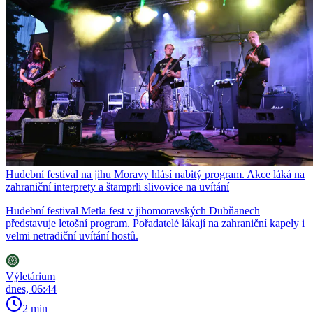
Hudební festival na jihu Moravy hlásí nabitý program. Akce láká na
zahraniční interprety a štamprli slivovice na uvítání
Hudební festival Metla fest v jihomoravských Dubňanech
představuje letošní program. Pořadatelé lákají na zahraniční kapely i
velmi netradiční uvítání hostů.
Výletárium
dnes, 06:44
2 min