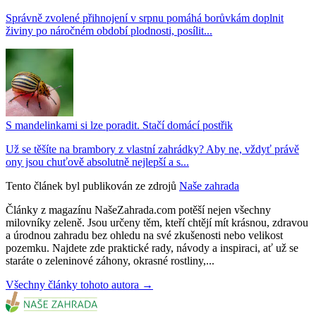
Správně zvolené přihnojení v srpnu pomáhá borůvkám doplnit
živiny po náročném období plodnosti, posílit...
S mandelinkami si lze poradit. Stačí domácí postřik
Už se těšíte na brambory z vlastní zahrádky? Aby ne, vždyť právě
ony jsou chuťově absolutně nejlepší a s...
Tento článek byl publikován ze zdrojů
Naše zahrada
Články z magazínu NašeZahrada.com potěší nejen všechny
milovníky zeleně. Jsou určeny těm, kteří chtějí mít krásnou, zdravou
a úrodnou zahradu bez ohledu na své zkušenosti nebo velikost
pozemku. Najdete zde praktické rady, návody a inspiraci, ať už se
staráte o zeleninové záhony, okrasné rostliny,...
Všechny články tohoto autora →