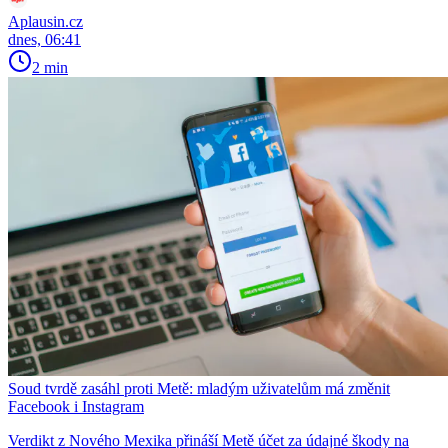
Aplausin.cz
dnes, 06:41
2 min
Soud tvrdě zasáhl proti Metě: mladým uživatelům má změnit
Facebook i Instagram
Verdikt z Nového Mexika přináší Metě účet za údajné škody na