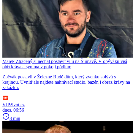
Marek Ztracený si nechal postavit vilu na Šumavě. V obýváku visí
obří kráva a syn má v pokoji pódium
Zpěvák postavil v Železné Rudě dům, který zvenku splývá s
krajinou. Uvnitř ale najdete nahrávací studio, bazén i obraz krávy na
zakázku.
VIPživot.cz
dnes, 06:56
3 min