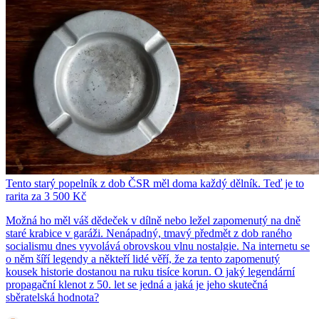
Tento starý popelník z dob ČSR měl doma každý dělník. Teď je to
rarita za 3 500 Kč
Možná ho měl váš dědeček v dílně nebo ležel zapomenutý na dně
staré krabice v garáži. Nenápadný, tmavý předmět z dob raného
socialismu dnes vyvolává obrovskou vlnu nostalgie. Na internetu se
o něm šíří legendy a někteří lidé věří, že za tento zapomenutý
kousek historie dostanou na ruku tisíce korun. O jaký legendární
propagační klenot z 50. let se jedná a jaká je jeho skutečná
sběratelská hodnota?