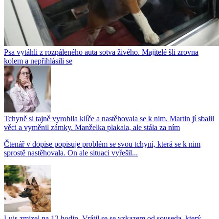
Psa vytáhli z rozpáleného auta sotva živého. Majitelé šli zrovna
kolem a nepřihlásili se
Tchyně si tajně vyrobila klíče a nastěhovala se k nim. Martin jí sbalil
věci a vyměnil zámky. Manželka plakala, ale stála za ním
Čtenář v dopise popisuje problém se svou tchyní, která se k nim
sprostě nastěhovala. On ale situaci vyřešil...
Luis zmizel na 12 hodin. Vrátil se se vzkazem od souseda, který