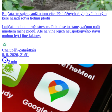
Rajčata stresujete, aniž o tom víte. Pět běžných chyb, kvůli kterým
keře nasadí sotva třetinu plodů
I rajčata mohou utrpět stresem. Pokud se to stane, začnou rodit
mnohem méně plodů. Ale na vině jejich neuspokojivého stavu
mohou být i jiné faktory.
Chalupáři-Zahrádkáři
8. 8. 2026, 21:51
2 min