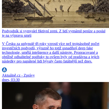
Podvodník si vymyslel fiktivní zemi. Z lidí vymámil peníze a poslal
je na výpravu smrti
V Česku za uplynulé tři roky vzrostl více než trojnásobně počet
investičních podvodů, výrazně ho totiž usnadňují deep fake
technologie, umělá inteligence a další nástroje. Propracované a
obtížně odhalitelné podfuky tu ovšem byly od pradávna a jejich
následky pro napálené lidi bývaly často fatálnější než dnes.
Aktuálně.cz - Zprávy
dnes, 03:30