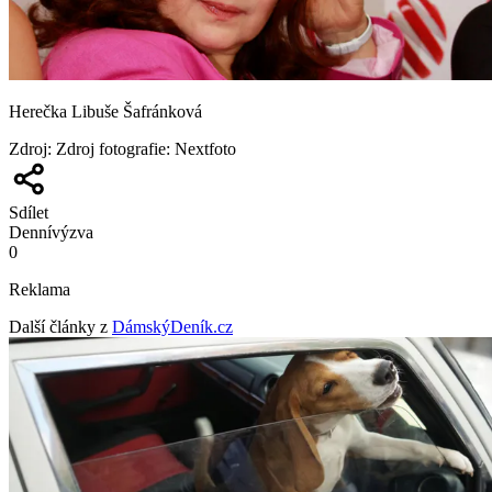
Herečka Libuše Šafránková
Zdroj
:
Zdroj fotografie: Nextfoto
Sdílet
Denní
výzva
0
Reklama
Další články z
DámskýDeník.cz