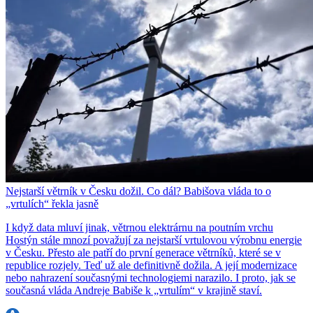
Nejstarší větrník v Česku dožil. Co dál? Babišova vláda to o
„vrtulích“ řekla jasně
I když data mluví jinak, větrnou elektrárnu na poutním vrchu
Hostýn stále mnozí považují za nejstarší vrtulovou výrobnu energie
v Česku. Přesto ale patří do první generace větrníků, které se v
republice rozjely. Teď už ale definitivně dožila. A její modernizace
nebo nahrazení současnými technologiemi narazilo. I proto, jak se
současná vláda Andreje Babiše k „vrtulím“ v krajině staví.