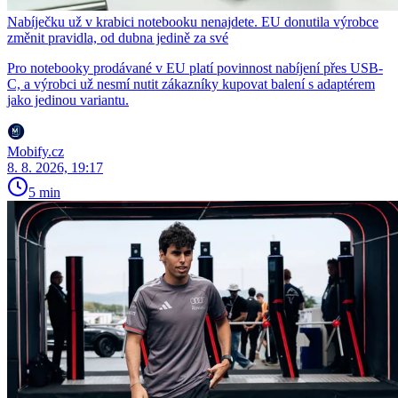
Nabíječku už v krabici notebooku nenajdete. EU donutila výrobce
změnit pravidla, od dubna jedině za své
Pro notebooky prodávané v EU platí povinnost nabíjení přes USB-
C, a výrobci už nesmí nutit zákazníky kupovat balení s adaptérem
jako jedinou variantu.
Mobify.cz
8. 8. 2026, 19:17
5 min