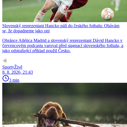
Slovenský reprezentant Hancko pálí do českého fotbalu: Obávám
se, že dopadneme jako oni
Obránce Atlética Madrid a slovenský reprezentant Dávid Hancko v
červencovém podcastu varoval před stagnací slovenského fotbalu, a
jako odstrašující příklad použil Česko.
SportyŽivě
8. 8. 2026, 21:43
3 min