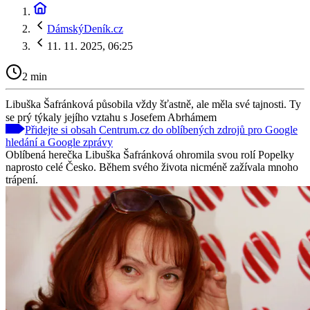
DámskýDeník.cz
11. 11. 2025, 06:25
2 min
Libuška Šafránková působila vždy šťastně, ale měla své tajnosti. Ty
se prý týkaly jejího vztahu s Josefem Abrhámem
Přidejte si obsah Centrum.cz do oblíbených zdrojů pro Google
hledání a Google zprávy
Oblíbená herečka Libuška Šafránková ohromila svou rolí Popelky
naprosto celé Česko. Během svého života nicméně zažívala mnoho
trápení.