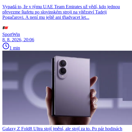
Vypadá to, že v týmu UAE Team Emirates už vědí, kdo jednou
převezme štafetu po slovinském stroji na vítězství Tadeji
Pogačarovi. A není mu ještě ani třiadvacet let...
SportWin
8. 8. 2026, 20:06
1 min
Galaxy Z Fold8 Ultra stojí jmění, ale stojí za to. Po pár hodinách