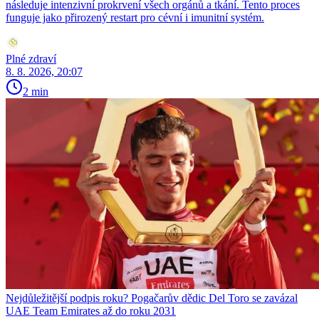
následuje intenzivní prokrvení všech orgánů a tkání. Tento proces
funguje jako přirozený restart pro cévní i imunitní systém.
Plné zdraví
8. 8. 2026, 20:07
2 min
Nejdůležitější podpis roku? Pogačarův dědic Del Toro se zavázal
UAE Team Emirates až do roku 2031