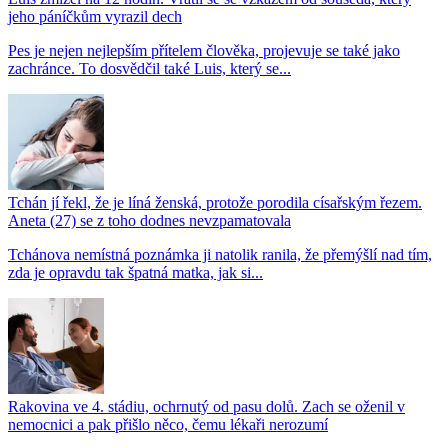
jeho páníčkům vyrazil dech
Pes je nejen nejlepším přítelem člověka, projevuje se také jako
zachránce. To dosvědčil také Luis, který se...
Tchán jí řekl, že je líná ženská, protože porodila císařským řezem.
Aneta (27) se z toho dodnes nevzpamatovala
Tchánova nemístná poznámka ji natolik ranila, že přemýšlí nad tím,
zda je opravdu tak špatná matka, jak si...
Rakovina ve 4. stádiu, ochrnutý od pasu dolů. Zach se oženil v
nemocnici a pak přišlo něco, čemu lékaři nerozumí