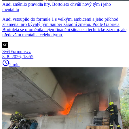
Audi změnilo pravidla hry. Bortoleto chválí nový tým i jeho
mentalitu
Audi vstoupilo do formule 1 s velkými ambicemi a jeho příchod
znamenal pro bývalý tým Sauber zásadní změnu. Podle Gabriela
Bortoleta se proměnila nejen finanční situace a technické zázemí, ale
především mentalita celého týmu.
SvětFormule.cz
8. 8. 2026, 18:55
2 min