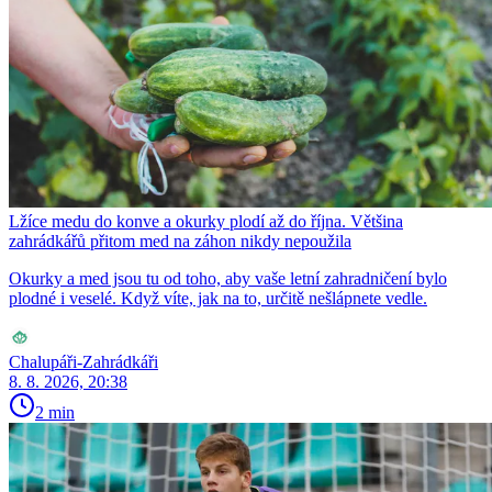
Lžíce medu do konve a okurky plodí až do října. Většina
zahrádkářů přitom med na záhon nikdy nepoužila
Okurky a med jsou tu od toho, aby vaše letní zahradničení bylo
plodné i veselé. Když víte, jak na to, určitě nešlápnete vedle.
Chalupáři-Zahrádkáři
8. 8. 2026, 20:38
2 min