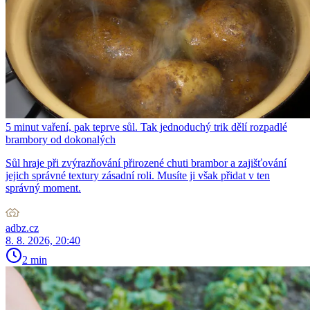
5 minut vaření, pak teprve sůl. Tak jednoduchý trik dělí rozpadlé
brambory od dokonalých
Sůl hraje při zvýrazňování přirozené chuti brambor a zajišťování
jejich správné textury zásadní roli. Musíte ji však přidat v ten
správný moment.
adbz.cz
8. 8. 2026, 20:40
2 min