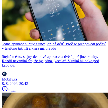
Jedna aplikace slibuje slunce, druhá déšť. Proč se předpovědi počasí
v telefonu tak liší a která má pravdu
Stejné město, stejný den, dvě aplikace, a dvě úplně jiné ikonky.
Rozdíl nevzniká tím, že by jedna „kecala“. Vzniká hluboko pod
kapotou.
Mobify.cz
8. 8. 2026, 20:42
4 min