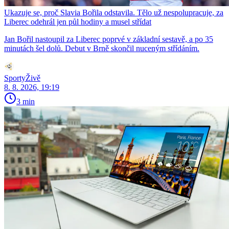
Ukazuje se, proč Slavia Bořila odstavila. Tělo už nespolupracuje, za
Liberec odehrál jen půl hodiny a musel střídat
Jan Bořil nastoupil za Liberec poprvé v základní sestavě, a po 35
minutách šel dolů. Debut v Brně skončil nuceným střídáním.
SportyŽivě
8. 8. 2026, 19:19
3 min