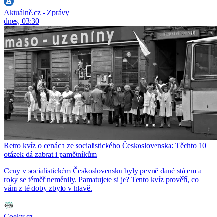
Aktuálně.cz - Zprávy
dnes, 03:30
Retro kvíz o cenách ze socialistického Československa: Těchto 10
otázek dá zabrat i pamětníkům
Ceny v socialistickém Československu byly pevně dané státem a
roky se téměř neměnily. Pamatujete si je? Tento kvíz prověří, co
vám z té doby zbylo v hlavě.
Cooky.cz