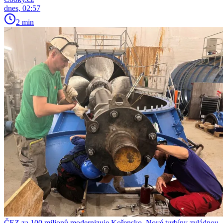
dnes, 02:57
2 min
ČEZ za 100 milionů modernizuje Kořensko. Nové turbíny zvládnou