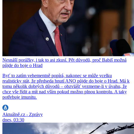
Nesnáší porážky, i tak to asi zkusí. Pět důvodů, proč Babiš možná
půjde do boje o Hrad
Byť to zatím vehementně popírá, nakonec se může vcelku
realisticky stát, že předseda hnutí ANO půjde do boje o Hrad. Má k
tomu několik dobrých důvodů – obzvlášť vezmeme-li v úvahu, že
chce vše řídit a mít nad vším pokud možno plnou kontrolu. A taky
potřebuje imunitu.
Aktuálně.cz - Zprávy
dnes, 03:30