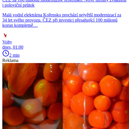
i poloviční průtok
Malá vodní elektrárna Kořensko prochází největší modernizací za
34 let svého provozu. ČEZ při investici přesahující 100 milionů
korun kompletně…
Volty
dnes, 01:00
2 min
Reklama