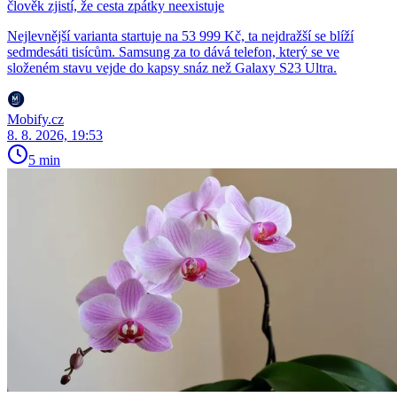
člověk zjistí, že cesta zpátky neexistuje
Nejlevnější varianta startuje na 53 999 Kč, ta nejdražší se blíží
sedmdesáti tisícům. Samsung za to dává telefon, který se ve
složeném stavu vejde do kapsy snáz než Galaxy S23 Ultra.
Mobify.cz
8. 8. 2026, 19:53
5 min