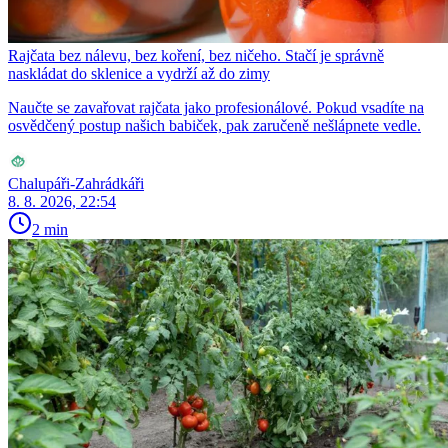
Rajčata bez nálevu, bez koření, bez ničeho. Stačí je správně
naskládat do sklenice a vydrží až do zimy
Naučte se zavařovat rajčata jako profesionálové. Pokud vsadíte na
osvědčený postup našich babiček, pak zaručeně nešlápnete vedle.
Chalupáři-Zahrádkáři
8. 8. 2026, 22:54
2 min