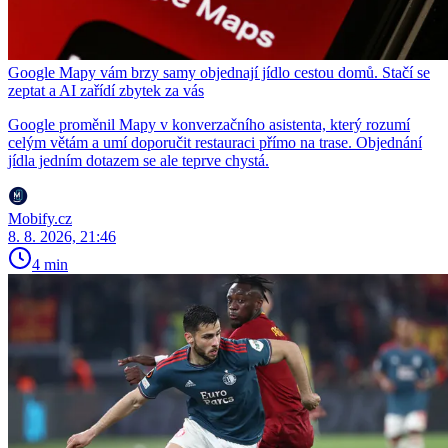
Google Mapy vám brzy samy objednají jídlo cestou domů. Stačí se
zeptat a AI zařídí zbytek za vás
Google proměnil Mapy v konverzačního asistenta, který rozumí
celým větám a umí doporučit restauraci přímo na trase. Objednání
jídla jedním dotazem se ale teprve chystá.
Mobify.cz
8. 8. 2026, 21:46
4 min