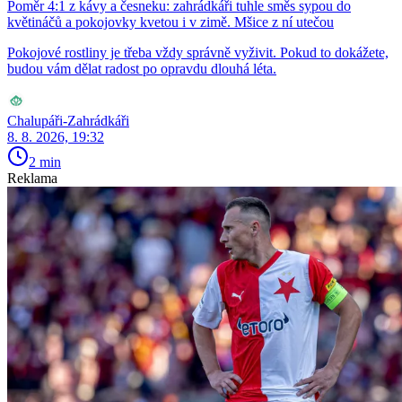
Poměr 4:1 z kávy a česneku: zahrádkáři tuhle směs sypou do
květináčů a pokojovky kvetou i v zimě. Mšice z ní utečou
Pokojové rostliny je třeba vždy správně vyživit. Pokud to dokážete,
budou vám dělat radost po opravdu dlouhá léta.
Chalupáři-Zahrádkáři
8. 8. 2026, 19:32
2 min
Reklama