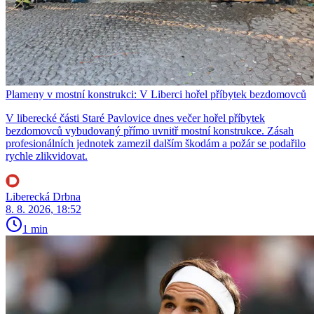
Plameny v mostní konstrukci: V Liberci hořel příbytek bezdomovců
V liberecké části Staré Pavlovice dnes večer hořel příbytek
bezdomovců vybudovaný přímo uvnitř mostní konstrukce. Zásah
profesionálních jednotek zamezil dalším škodám a požár se podařilo
rychle zlikvidovat.
Liberecká Drbna
8. 8. 2026, 18:52
1 min