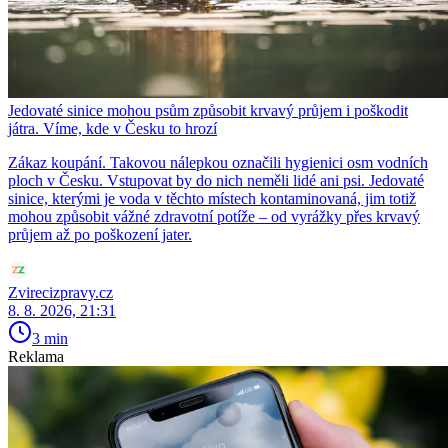
Jedovaté sinice mohou psům způsobit krvavý průjem i poškodit
játra. Víme, kde v Česku to hrozí
Zákaz koupání. Takovou nálepkou označili hygienici osm vodních
ploch v Česku. Vstupovat by do nich neměli lidé ani psi. Jedovaté
sinice, kterými je voda v těchto místech kontaminovaná, jim totiž
mohou způsobit vážné zdravotní potíže – od vyrážky přes krvavý
průjem až po poškození jater.
Zvirecizpravy.cz
8. 8. 2026, 21:31
3 min
Reklama