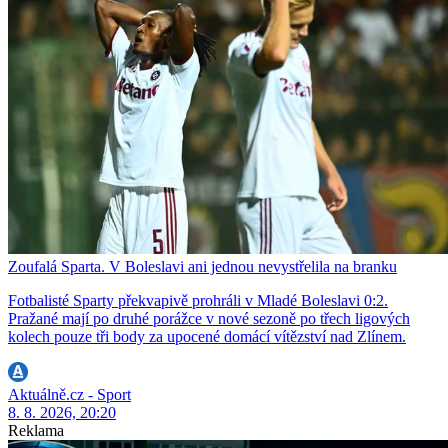
Zoufalá Sparta. V Boleslavi ani jednou nevystřelila na branku
Fotbalisté Sparty překvapivě prohráli v Mladé Boleslavi 0:2.
Pražané mají po druhé porážce v nové sezoně po třech ligových
kolech pouze tři body za upocené domácí vítězství nad Zlínem.
Aktuálně.cz - Sport
8. 8. 2026, 20:20
Reklama