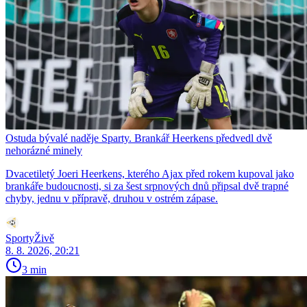
Ostuda bývalé naděje Sparty. Brankář Heerkens předvedl dvě
nehorázné minely
Dvacetiletý Joeri Heerkens, kterého Ajax před rokem kupoval jako
brankáře budoucnosti, si za šest srpnových dnů připsal dvě trapné
chyby, jednu v přípravě, druhou v ostrém zápase.
SportyŽivě
8. 8. 2026, 20:21
3 min