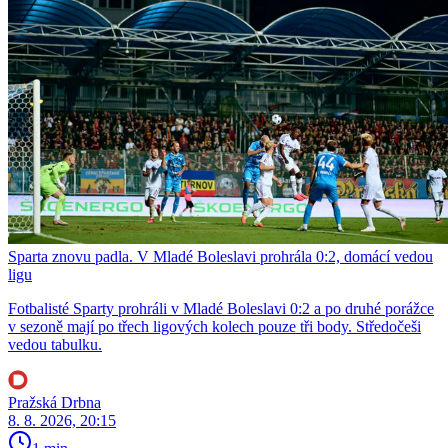
Sparta znovu padla. V Mladé Boleslavi prohrála 0:2, domácí vedou
ligu
Fotbalisté Sparty prohráli v Mladé Boleslavi 0:2 a po druhé porážce
v sezoně mají po třech ligových kolech pouze tři body. Středočeši
vedou tabulku.
Pražská Drbna
8. 8. 2026, 20:15