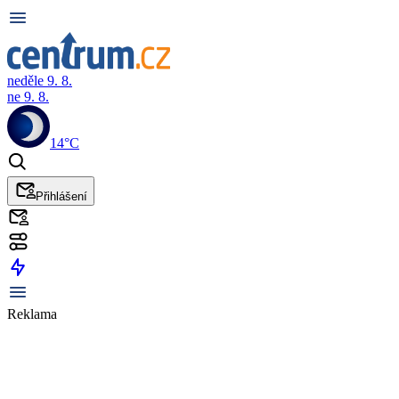
neděle 9. 8.
ne 9. 8.
14°C
Přihlášení
Reklama