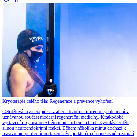
1 min
Kryoterapie celého těla: Regenerace a prevence vyhoření
Celotělová kryoterapie se z alternativního konceptu rychle mění v
uznávanou součást moderní regenerační medicíny. Krátkodobé
vystavení organismu extrémnímu suchému chladu vyvolává v těle
silnou neuroendokrinní reakci. Během několika minut dochází k
masivnímu perifernímu stažení cév, po kterém při opětovném zahřátí