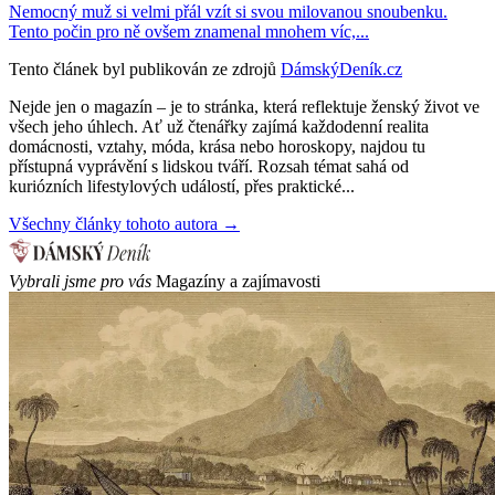
Nemocný muž si velmi přál vzít si svou milovanou snoubenku.
Tento počin pro ně ovšem znamenal mnohem víc,...
Tento článek byl publikován ze zdrojů
DámskýDeník.cz
Nejde jen o magazín – je to stránka, která reflektuje ženský život ve
všech jeho úhlech. Ať už čtenářky zajímá každodenní realita
domácnosti, vztahy, móda, krása nebo horoskopy, najdou tu
přístupná vyprávění s lidskou tváří. Rozsah témat sahá od
kuriózních lifestylových událostí, přes praktické...
Všechny články tohoto autora →
Vybrali jsme pro vás
Magazíny a zajímavosti