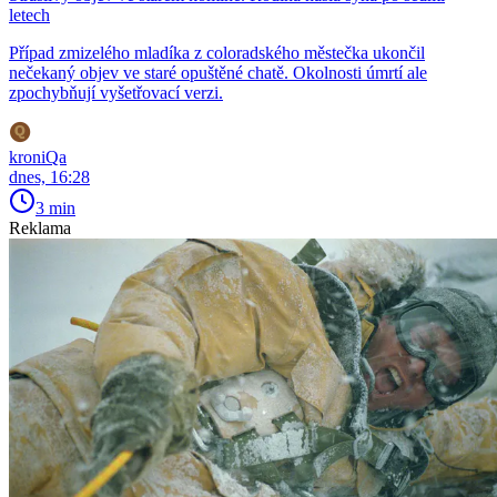
letech
Případ zmizelého mladíka z coloradského městečka ukončil
nečekaný objev ve staré opuštěné chatě. Okolnosti úmrtí ale
zpochybňují vyšetřovací verzi.
kroniQa
dnes, 16:28
3 min
Reklama