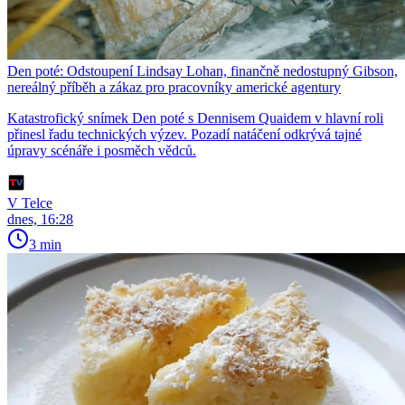
Den poté: Odstoupení Lindsay Lohan, finančně nedostupný Gibson,
nereálný příběh a zákaz pro pracovníky americké agentury
Katastrofický snímek Den poté s Dennisem Quaidem v hlavní roli
přinesl řadu technických výzev. Pozadí natáčení odkrývá tajné
úpravy scénáře i posměch vědců.
V Telce
dnes, 16:28
3 min