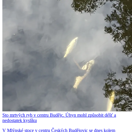
Sto mrtvých ryb v centru Budějc. Úhyn mohl způsobit déšť a
nedostatek kyslíku
V Mlýnské stoce v centru Českých Budějovic se dnes kolem