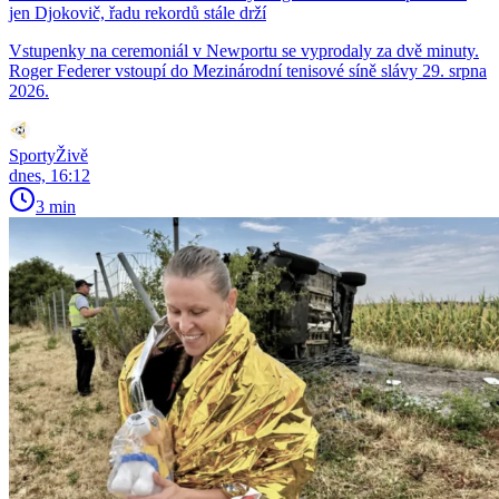
jen Djokovič, řadu rekordů stále drží
Vstupenky na ceremoniál v Newportu se vyprodaly za dvě minuty.
Roger Federer vstoupí do Mezinárodní tenisové síně slávy 29. srpna
2026.
SportyŽivě
dnes, 16:12
3 min