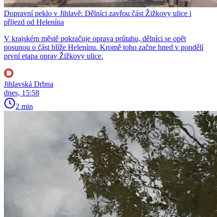
Dopravní peklo v Jihlavě: Dělníci zavřou část Žižkovy ulice i
příjezd od Helenína
V krajském městě pokračuje oprava průtahu, dělníci se opět
posunou o část blíže Helenínu. Kromě toho začne hned v pondělí
první etapa oprav Žižkovy ulice.
Jihlavská Drbna
dnes, 15:58
2 min