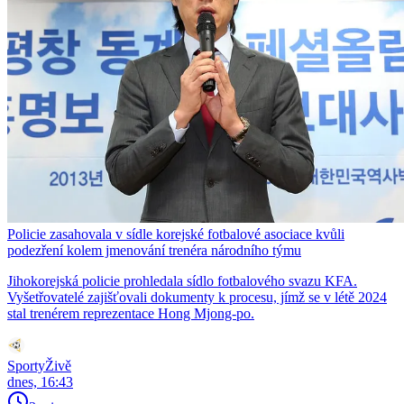
Policie zasahovala v sídle korejské fotbalové asociace kvůli
podezření kolem jmenování trenéra národního týmu
Jihokorejská policie prohledala sídlo fotbalového svazu KFA.
Vyšetřovatelé zajišťovali dokumenty k procesu, jímž se v létě 2024
stal trenérem reprezentace Hong Mjong-po.
SportyŽivě
dnes, 16:43