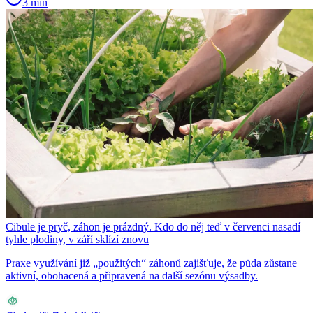
3 min
Cibule je pryč, záhon je prázdný. Kdo do něj teď v červenci nasadí
tyhle plodiny, v září sklízí znovu
Praxe využívání již „použitých“ záhonů zajišťuje, že půda zůstane
aktivní, obohacená a připravená na další sezónu výsadby.