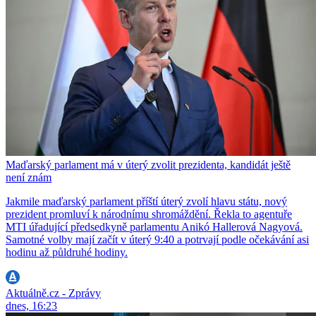
Maďarský parlament má v úterý zvolit prezidenta, kandidát ještě
není znám
Jakmile maďarský parlament příští úterý zvolí hlavu státu, nový
prezident promluví k národnímu shromáždění. Řekla to agentuře
MTI úřadující předsedkyně parlamentu Anikó Hallerová Nagyová.
Samotné volby mají začít v úterý 9:40 a potrvají podle očekávání asi
hodinu až půldruhé hodiny.
Aktuálně.cz - Zprávy
dnes, 16:23