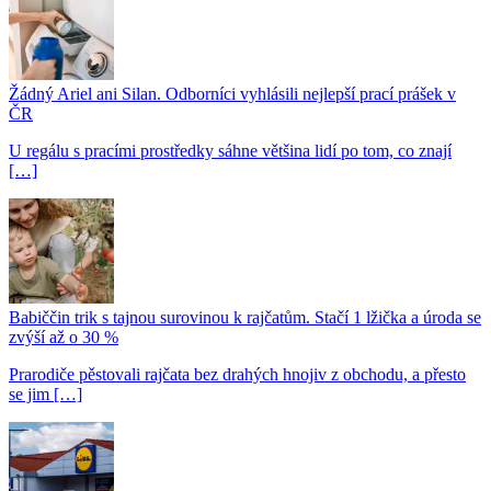
Žádný Ariel ani Silan. Odborníci vyhlásili nejlepší prací prášek v
ČR
U regálu s pracími prostředky sáhne většina lidí po tom, co znají
[…]
Babiččin trik s tajnou surovinou k rajčatům. Stačí 1 lžička a úroda se
zvýší až o 30 %
Prarodiče pěstovali rajčata bez drahých hnojiv z obchodu, a přesto
se jim […]