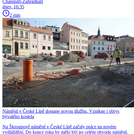
Chalupáři-Zahrádkáři
dnes, 16:35
2 min
Náměstí v České Lípě dostane novou dlažbu. Vznikne i obrys
bývalého kostela
Na Škroupově náměstí v České Lípě začaly práce na novém
vydláždění. Do konce roku by mělo být po celém obvodu náměstí.