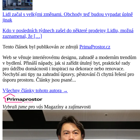
Lidl začal s velkými změnami. Obchody teď budou vypadat úplně
jinak
Kdo v posledních týdnech zašel do některé prodejny Lidlu, možná
zaznamenal, že […]
Tento článek byl publikován ze zdrojů
PrimaProstor.cz
Web se věnuje interiérovému designu, zahradě a moderním trendům
v bydlení. Přináší nápady, jak si zařídit útulný byt, praktické rady
pro údržbu domácnosti i inspiraci na dekorace nebo renovace.
Nechybí ani tipy na zahradní úpravy, pěstování či chytrá řešení pro
úsporu prostoru. Články jsou psané...
Všechny články tohoto autora →
Vybrali jsme pro vás
Magazíny a zajímavosti