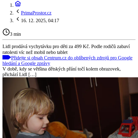
PrimaProstor.cz
16. 12. 2025, 04:17
3 min
Lidl prodává vychytávku pro děti za 499 Kč. Podle rodičů zabaví
ratolesti víc než mobil nebo tablet
Přidejte si obsah Centrum.cz do oblíbených zdrojů pro Google
hledání a Google zprávy
V době, kdy se většina dětských přání točí kolem obrazovek,
přichází Lidl […]