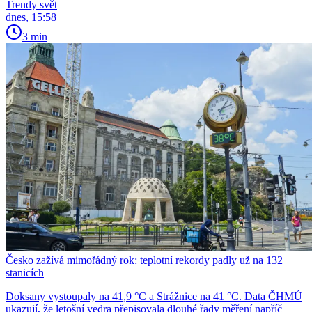
Trendy svět
dnes, 15:58
3 min
Česko zažívá mimořádný rok: teplotní rekordy padly už na 132
stanicích
Doksany vystoupaly na 41,9 °C a Strážnice na 41 °C. Data ČHMÚ
ukazují, že letošní vedra přepisovala dlouhé řady měření napříč