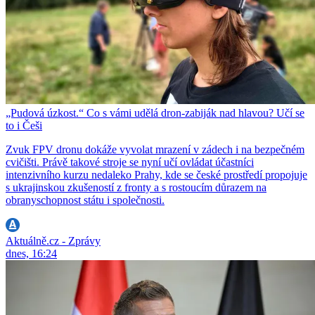
„Pudová úzkost.“ Co s vámi udělá dron-zabiják nad hlavou? Učí se
to i Češi
Zvuk FPV dronu dokáže vyvolat mrazení v zádech i na bezpečném
cvičišti. Právě takové stroje se nyní učí ovládat účastníci
intenzivního kurzu nedaleko Prahy, kde se české prostředí propojuje
s ukrajinskou zkušeností z fronty a s rostoucím důrazem na
obranyschopnost státu i společnosti.
Aktuálně.cz - Zprávy
dnes, 16:24