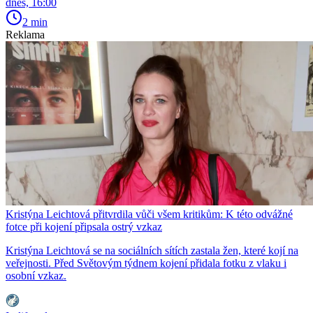
dnes, 16:00
2 min
Reklama
Kristýna Leichtová přitvrdila vůči všem kritikům: K této odvážné
fotce při kojení připsala ostrý vzkaz
Kristýna Leichtová se na sociálních sítích zastala žen, které kojí na
veřejnosti. Před Světovým týdnem kojení přidala fotku z vlaku i
osobní vzkaz.