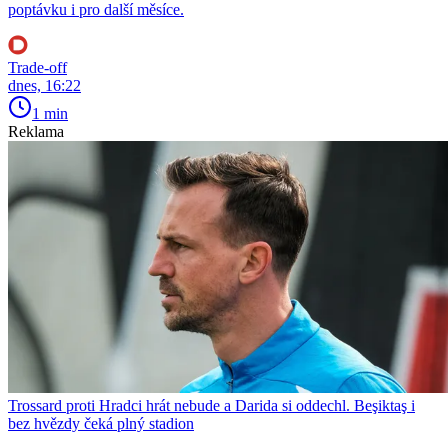
poptávku i pro další měsíce.
Trade-off
dnes, 16:22
1 min
Reklama
Trossard proti Hradci hrát nebude a Darida si oddechl. Beşiktaş i
bez hvězdy čeká plný stadion