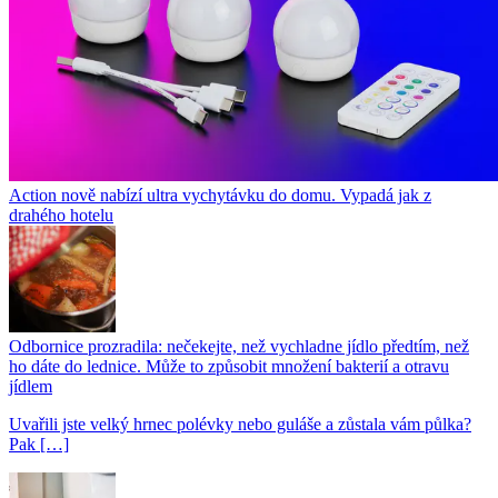
Action nově nabízí ultra vychytávku do domu. Vypadá jak z
drahého hotelu
Odbornice prozradila: nečekejte, než vychladne jídlo předtím, než
ho dáte do lednice. Může to způsobit množení bakterií a otravu
jídlem
Uvařili jste velký hrnec polévky nebo guláše a zůstala vám půlka?
Pak […]