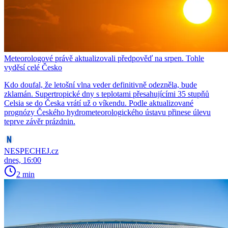
Meteorologové právě aktualizovali předpověď na srpen. Tohle
vyděsí celé Česko
Kdo doufal, že letošní vlna veder definitivně odezněla, bude
zklamán. Supertropické dny s teplotami přesahujícími 35 stupňů
Celsia se do Česka vrátí už o víkendu. Podle aktualizované
prognózy Českého hydrometeorologického ústavu přinese úlevu
teprve závěr prázdnin.
NESPECHEJ.cz
dnes, 16:00
2 min