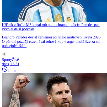
Hříšník z finále MS kopal roh pod ochranou policie. Paredes pak
vyvolal další potyčku
Leandro Paredes dostal červenou po finále mistrovství světa 2026.
O pár dní později rozehrával rohový kop v argentinské lize za zdí
policejních štítů.
SportyŽivě
dnes, 15:51
4 min