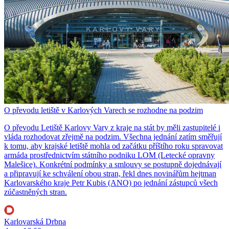
O převodu letiště v Karlových Varech se rozhodne na podzim
O převodu Letiště Karlovy Vary z kraje na stát by měli zastupitelé i
vláda rozhodovat zřejmě na podzim. Všechna jednání zatím směřují
k tomu, aby krajské letiště mohla od začátku příštího roku spravovat
armáda prostřednictvím státního podniku LOM (Letecké opravny
Malešice). Konkrétní podmínky a smlouvy se postupně dojednávají
a připravují ke schválení obou stran, řekl dnes novinářům hejtman
Karlovarského kraje Petr Kubis (ANO) po jednání zástupců všech
zúčastněných stran.
Karlovarská Drbna