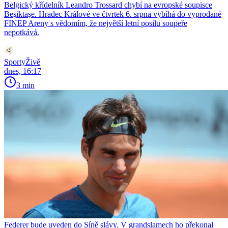
Belgický křídelník Leandro Trossard chybí na evropské soupisce
Beşiktaşe. Hradec Králové ve čtvrtek 6. srpna vybíhá do vyprodané
FINEP Areny s vědomím, že největší letní posilu soupeře
nepotkává.
SportyŽivě
dnes, 16:17
3 min
Federer bude uveden do Síně slávy. V grandslamech ho překonal