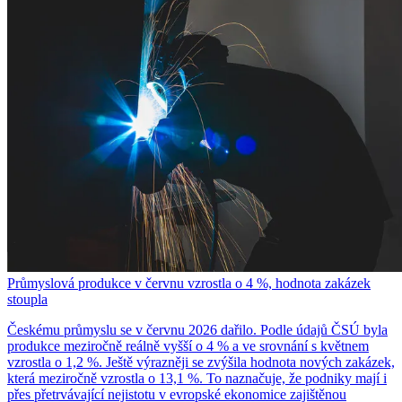
Průmyslová produkce v červnu vzrostla o 4 %, hodnota zakázek
stoupla
Českému průmyslu se v červnu 2026 dařilo. Podle údajů ČSÚ byla
produkce meziročně reálně vyšší o 4 % a ve srovnání s květnem
vzrostla o 1,2 %. Ještě výrazněji se zvýšila hodnota nových zakázek,
která meziročně vzrostla o 13,1 %. To naznačuje, že podniky mají i
přes přetrvávající nejistotu v evropské ekonomice zajištěnou