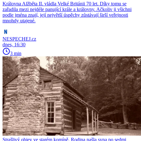
Královna Alžběta II. vládla Velké Británii 70 let. Díky tomu se
zařadila mezi nejdéle panující krále a královny. Ačkoliv ji všichni
podle jména znají, její největší úspěchy zůstávají širší veřejnosti
mnohdy utajené.
NESPECHEJ.cz
dnes, 16:30
3 min
Strašlivý objev ve starém komíně. Rodina našla syna po sedmi