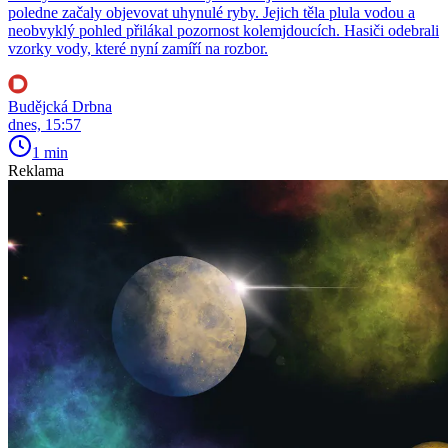
poledne začaly objevovat uhynulé ryby. Jejich těla plula vodou a
neobvyklý pohled přilákal pozornost kolemjdoucích. Hasiči odebrali
vzorky vody, které nyní zamíří na rozbor.
Budějcká Drbna
dnes, 15:57
1 min
Reklama