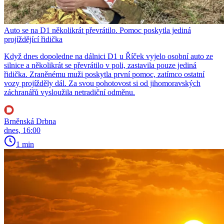
Auto se na D1 několikrát převrátilo. Pomoc poskytla jediná
projíždějící řidička
Když dnes dopoledne na dálnici D1 u Říček vyjelo osobní auto ze
silnice a několikrát se převrátilo v poli, zastavila pouze jediná
řidička. Zraněnému muži poskytla první pomoc, zatímco ostatní
vozy projížděly dál. Za svou pohotovost si od jihomoravských
záchranářů vysloužila netradiční odměnu.
Brněnská Drbna
dnes, 16:00
1 min