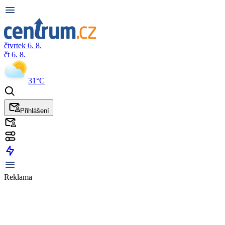
čtvrtek 6. 8.
čt 6. 8.
31°C
Přihlášení
Reklama