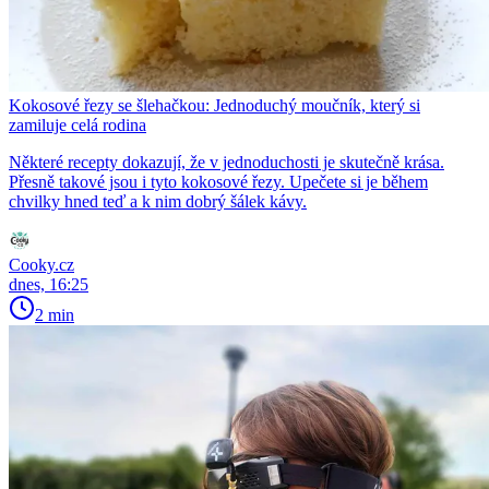
Kokosové řezy se šlehačkou: Jednoduchý moučník, který si
zamiluje celá rodina
Některé recepty dokazují, že v jednoduchosti je skutečně krása.
Přesně takové jsou i tyto kokosové řezy. Upečete si je během
chvilky hned teď a k nim dobrý šálek kávy.
Cooky.cz
dnes, 16:25
2 min