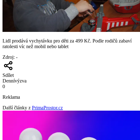
Lidl prodává vychytávku pro děti za 499 Kč. Podle rodičů zabaví
ratolesti víc než mobil nebo tablet
Zdroj
:
-
Sdílet
Denní
výzva
0
Reklama
Další články z
PrimaProstor.cz