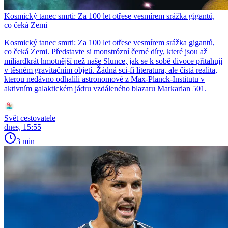
Kosmický tanec smrti: Za 100 let otřese vesmírem srážka gigantů,
co čeká Zemi
Kosmický tanec smrti: Za 100 let otřese vesmírem srážka gigantů,
co čeká Zemi. Představte si monstrózní černé díry, které jsou až
miliardkrát hmotnější než naše Slunce, jak se k sobě divoce přitahují
v těsném gravitačním objetí. Žádná sci-fi literatura, ale čistá realita,
kterou nedávno odhalili astronomové z Max-Planck-Institutu v
aktivním galaktickém jádru vzdáleného blazaru Markarian 501.
Svět cestovatele
dnes, 15:55
3 min