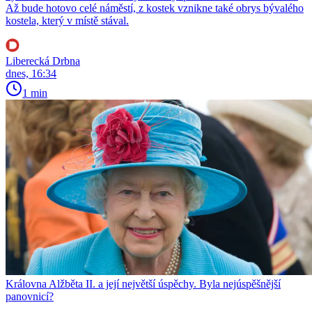
Až bude hotovo celé náměstí, z kostek vznikne také obrys bývalého
kostela, který v místě stával.
Liberecká Drbna
dnes, 16:34
1 min
Královna Alžběta II. a její největší úspěchy. Byla nejúspěšnější
panovnicí?