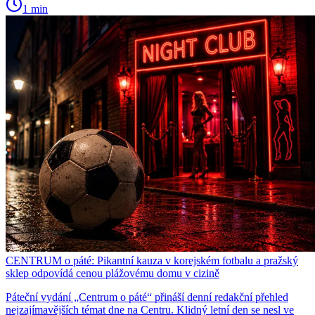
1 min
CENTRUM o páté: Pikantní kauza v korejském fotbalu a pražský
sklep odpovídá cenou plážovému domu v cizině
Páteční vydání „Centrum o páté“ přináší denní redakční přehled
nejzajímavějších témat dne na Centru. Klidný letní den se nesl ve