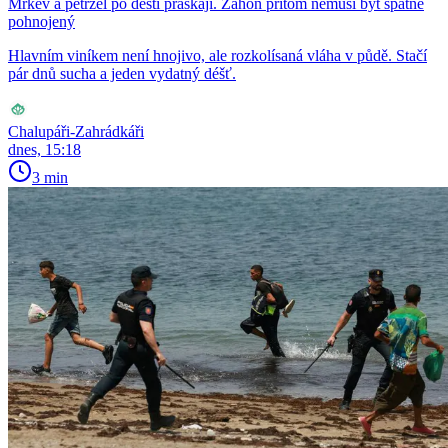
Mrkev a petržel po dešti praskají. Záhon přitom nemusí být špatně
pohnojený
Hlavním viníkem není hnojivo, ale rozkolísaná vláha v půdě. Stačí
pár dnů sucha a jeden vydatný déšť.
Chalupáři-Zahrádkáři
dnes, 15:18
3 min