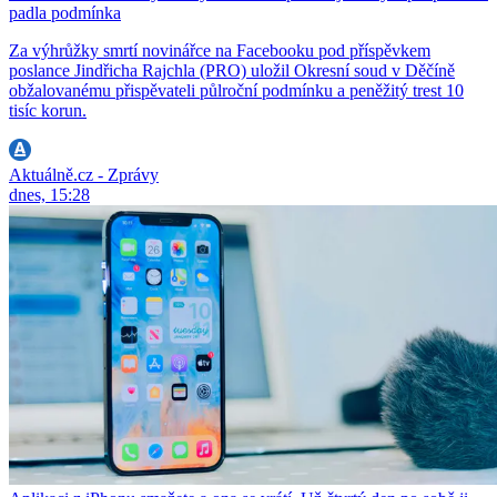
padla podmínka
Za výhrůžky smrtí novinářce na Facebooku pod příspěvkem
poslance Jindřicha Rajchla (PRO) uložil Okresní soud v Děčíně
obžalovanému přispěvateli půlroční podmínku a peněžitý trest 10
tisíc korun.
Aktuálně.cz - Zprávy
dnes, 15:28