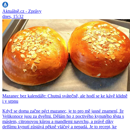
Aktuálně.cz - Zprávy
dnes, 15:32
Mazanec bez kalendáře: Chutná svátečně, ale hodí se ke kávě klidně
i v srpnu
Když se doma začne péct mazanec, je to pro mě jasné znamení, že
Velikonoce jsou za dveřmi. Dělám ho z poctivého kynutého těsta s
máslem, citronovou kůrou a mandlemi navrchu, a právě díky
delšímu kynutí zůstává pěkně vláčný a nepadá. Je to recept, ke