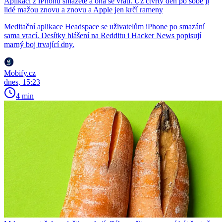
Aplikaci z iPhonu smažete a ona se vrátí. Už čtvrtý den po sobě ji
lidé mažou znovu a znovu a Apple jen krčí rameny
Meditační aplikace Headspace se uživatelům iPhone po smazání
sama vrací. Desítky hlášení na Redditu i Hacker News popisují
marný boj trvající dny.
Mobify.cz
dnes, 15:23
4 min