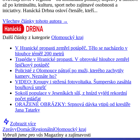
až po kriminalitu, kulturu, sport nebo zajímavé osobnosti a
iniciativy. Hanácká Drbna osloví čtenáře, kteří...
Všechny články tohoto autora →
Další články z kategorie
Olomoucký kraj
V Hranické propasti zemřel potápěč. Tělo se nacházelo v
hloubce téměř 200 metrů
Tragédie v Hranické propasti. V obrovské hloubce zemřel
špičkový potápěč
Policisté z Olomouce pátrají po muži, kterého zachytily
kamery. Neznáte ho?
VIDEO: Kroupy i stržená fotovoltaika. Šumpersko zasáhla
bouřková smršť
Sokolí populace v Jeseníkách sílí, z hnízd vylétl rekordní
počet mláďat
ORAŽENÉ OBRÁZKY: Srpnová dávka vtipů od kreslíře
Jana Tatarky
Zobrazit více
Zprávy
Domácí
Regionální
Olomoucký kraj
Vybrali jsme pro vás
Magazíny a zajímavosti