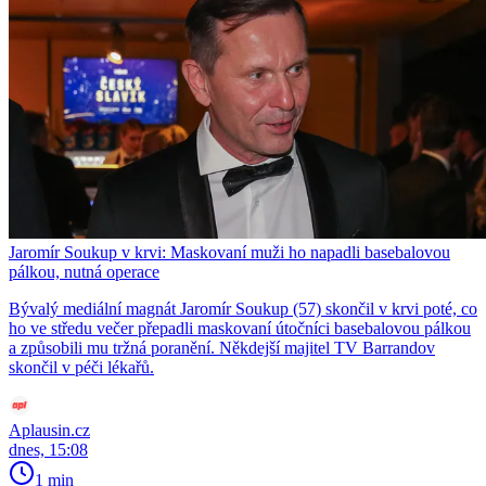
Jaromír Soukup v krvi: Maskovaní muži ho napadli basebalovou
pálkou, nutná operace
Bývalý mediální magnát Jaromír Soukup (57) skončil v krvi poté, co
ho ve středu večer přepadli maskovaní útočníci basebalovou pálkou
a způsobili mu tržná poranění. Někdejší majitel TV Barrandov
skončil v péči lékařů.
Aplausin.cz
dnes, 15:08
1 min