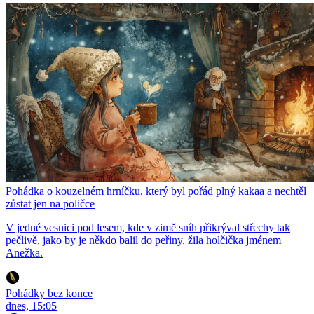
Pohádka o kouzelném hrníčku, který byl pořád plný kakaa a nechtěl
zůstat jen na poličce
V jedné vesnici pod lesem, kde v zimě sníh přikrýval střechy tak
pečlivě, jako by je někdo balil do peřiny, žila holčička jménem
Anežka.
Pohádky bez konce
dnes, 15:05