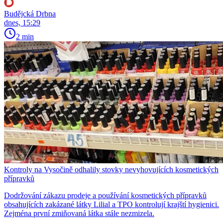
Budějcká Drbna
dnes, 15:29
2 min
Kontroly na Vysočině odhalily stovky nevyhovujících kosmetických
přípravků
Dodržování zákazu prodeje a používání kosmetických přípravků
obsahujících zakázané látky Lilial a TPO kontrolují krajští hygienici.
Zejména první zmiňovaná látka stále nezmizela.