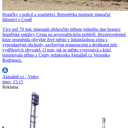
Honičky s policií a zoufalství. Reportérka popisuje migrační
šílenství v Ceutě
Více než 70 tisíc migrantů překročilo během jediného dne hranice
španělské enklávy Ceuta na severoafrickém pobřeží. Bezprecedentní
krize proměnila obvykle živé město v liduprázdnou zónu s
vyprodanými obchody, zavřenými restauracemi a desítkami tisíc
vyděšených obyvatel. O tom, jak se město vyrovnává s krizí,
reportovala přímo z Ceuty redaktorka Aktuálně.cz Veronika
Rodriguez.
Aktuálně.cz - Video
dnes, 15:15
Reklama