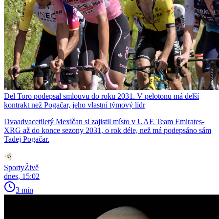
Del Toro podepsal smlouvu do roku 2031. V pelotonu má delší
kontrakt než Pogačar, jeho vlastní týmový lídr
Dvaadvacetiletý Mexičan si zajistil místo v UAE Team Emirates-
XRG až do konce sezony 2031, o rok déle, než má podepsáno sám
Tadej Pogačar.
SportyŽivě
dnes, 15:02
3 min