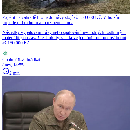
Zapálit na zahradě hromadu trávy stojí až 150 000 Kč. V horším
případě půl milionu a to už není sranda
Následky vypalování trávy nebo spalování nevhodných rostlinných
materiálů jsou závažné. Pokuty za takové jednání mohou dosáhnout
až 150 000 Kč.
Chalupáři-Zahrádkáři
dnes, 14:55
2 min