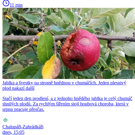
11 min
Jablka a švestky na stromě hnědnou v chumáčích. Jeden plesnivý
plod nakazí další
Stačí jeden den prodlení, a z jednoho hnědého jablka je celý chumáč
shnilých plodů. Za rychlým šířením stojí houbová choroba, která v
srpnu pracuje přesčas.
Chalupáři-Zahrádkáři
dnes, 15:05