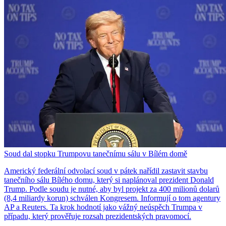
Soud dal stopku Trumpovu tanečnímu sálu v Bílém domě
Americký federální odvolací soud v pátek nařídil zastavit stavbu
tanečního sálu Bílého domu, který si naplánoval prezident Donald
Trump. Podle soudu je nutné, aby byl projekt za 400 milionů dolarů
(8,4 miliardy korun) schválen Kongresem. Informují o tom agentury
AP a Reuters. Ta krok hodnotí jako vážný neúspěch Trumpa v
případu, který prověřuje rozsah prezidentských pravomocí.