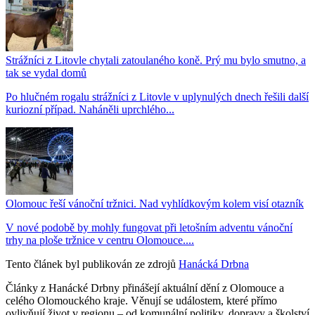
Strážníci z Litovle chytali zatoulaného koně. Prý mu bylo smutno, a
tak se vydal domů
Po hlučném rogalu strážníci z Litovle v uplynulých dnech řešili další
kuriozní případ. Naháněli uprchlého...
Olomouc řeší vánoční tržnici. Nad vyhlídkovým kolem visí otazník
V nové podobě by mohly fungovat při letošním adventu vánoční
trhy na ploše tržnice v centru Olomouce....
Tento článek byl publikován ze zdrojů
Hanácká Drbna
Články z Hanácké Drbny přinášejí aktuální dění z Olomouce a
celého Olomouckého kraje. Věnují se událostem, které přímo
ovlivňují život v regionu – od komunální politiky, dopravy a školství