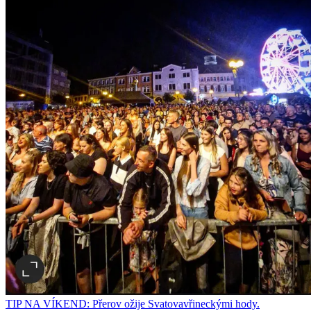
TIP NA VÍKEND: Přerov ožije Svatovavřineckými hody.