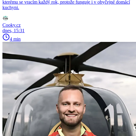
kterému se vracím každý rok, protože funguje i v obyčejné domácí
kuchyni.
Cooky.cz
dnes, 15:31
4 min