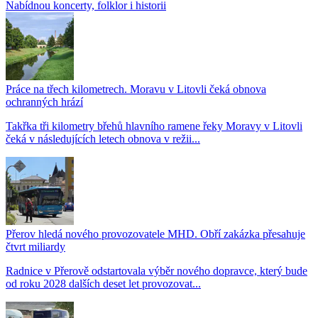
Nabídnou koncerty, folklor i historii
Práce na třech kilometrech. Moravu v Litovli čeká obnova
ochranných hrází
Takřka tři kilometry břehů hlavního ramene řeky Moravy v Litovli
čeká v následujících letech obnova v režii...
Přerov hledá nového provozovatele MHD. Obří zakázka přesahuje
čtvrt miliardy
Radnice v Přerově odstartovala výběr nového dopravce, který bude
od roku 2028 dalších deset let provozovat...