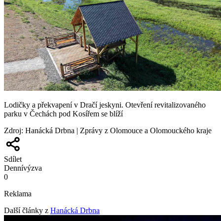
Lodičky a překvapení v Dračí jeskyni. Otevření revitalizovaného
parku v Čechách pod Kosířem se blíží
Zdroj
:
Hanácká Drbna | Zprávy z Olomouce a Olomouckého kraje
Sdílet
Denní
výzva
0
Reklama
Další články z
Hanácká Drbna