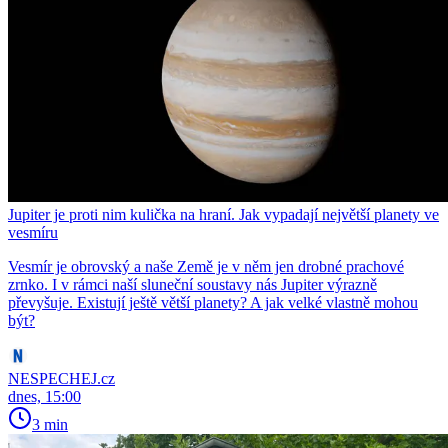
Jupiter je proti nim kulička na hraní. Jak vypadají největší planety ve
vesmíru
Vesmír je obrovský a naše Země je v něm jen drobné prachové
zrnko. I v rámci naší sluneční soustavy nás Jupiter výrazně
převyšuje. Existují ještě větší planety? A jak velké vlastně mohou
být?
NESPECHEJ.cz
dnes, 15:00
3 min