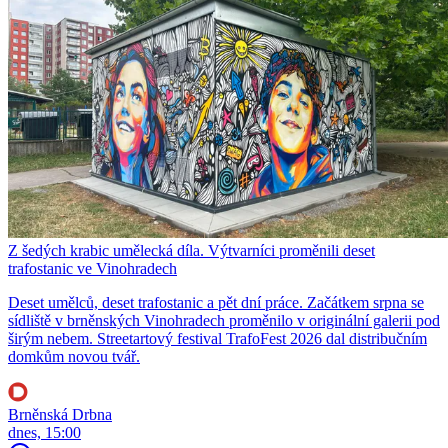
Z šedých krabic umělecká díla. Výtvarníci proměnili deset
trafostanic ve Vinohradech
Deset umělců, deset trafostanic a pět dní práce. Začátkem srpna se
sídliště v brněnských Vinohradech proměnilo v originální galerii pod
širým nebem. Streetartový festival TrafoFest 2026 dal distribučním
domkům novou tvář.
Brněnská Drbna
dnes, 15:00