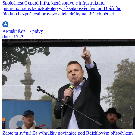
Společnost Gepard Infra, která spravuje infrastrukturu
jindřichohradecké úzkokolejky, získala osvědčení od Drážního
úřadu o bezpečnosti provozovatele dráhy na příštích pět let.
Aktuálně.cz - Zprávy
dnes, 15:29
Zabte tu sv*ni! Za výhrůžky novinářce pod Rajchlovým příspěvkem