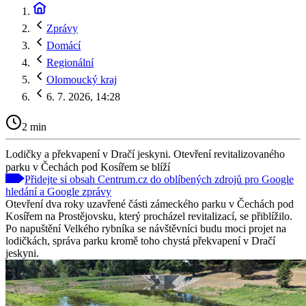
Zprávy
Domácí
Regionální
Olomoucký kraj
6. 7. 2026, 14:28
2 min
Lodičky a překvapení v Dračí jeskyni. Otevření revitalizovaného
parku v Čechách pod Kosířem se blíží
Přidejte si obsah Centrum.cz do oblíbených zdrojů pro Google
hledání a Google zprávy
Otevření dva roky uzavřené části zámeckého parku v Čechách pod
Kosířem na Prostějovsku, který procházel revitalizací, se přiblížilo.
Po napuštění Velkého rybníka se návštěvníci budu moci projet na
lodičkách, správa parku kromě toho chystá překvapení v Dračí
jeskyni.