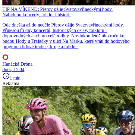
TIP NA VÍKEND: Přerov ožije Svatovavřineckými hody.
Nabídnou koncerty, folklor i historii
Ode dneška až do neděle Přerov ožije Svatovavřineckými hody.
Přinesou tři dny koncertů, historických oslav, folkloru i
doprovodných akcí pro celé rodiny. Novinkou letošního ročníku
budou Hody u Trafačky v ulici Na Marku, které vrátí do hodového
programu lidové tradice, kroje a folklor.
Hanácká Drbna
dnes, 15:04
1 min
Reklama