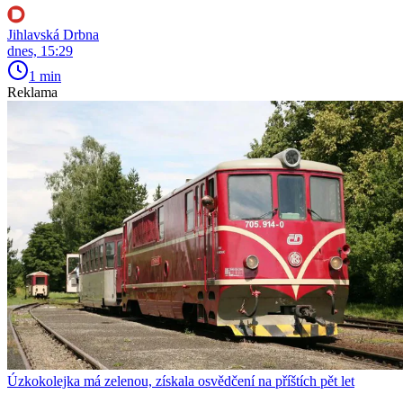
Jihlavská Drbna
dnes, 15:29
1 min
Reklama
Úzkokolejka má zelenou, získala osvědčení na příštích pět let