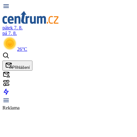
pátek 7. 8.
pá 7. 8.
26°C
Přihlášení
Reklama