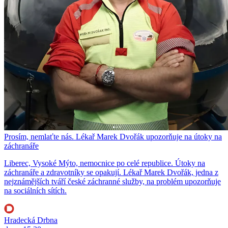
Prosím, nemlaťte nás. Lékař Marek Dvořák upozorňuje na útoky na
záchranáře
Liberec, Vysoké Mýto, nemocnice po celé republice. Útoky na
záchranáře a zdravotníky se opakují. Lékař Marek Dvořák, jedna z
nejznámějších tváří české záchranné služby, na problém upozorňuje
na sociálních sítích.
Hradecká Drbna