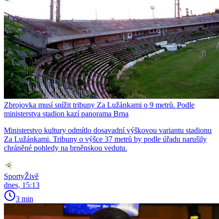
Zbrojovka musí snížit tribuny Za Lužánkami o 9 metrů. Podle
ministerstva stadion kazí panorama Brna
Ministerstvo kultury odmítlo dosavadní výškovou variantu stadionu
Za Lužánkami. Tribuny o výšce 37 metrů by podle úřadu narušily
chráněné pohledy na brněnskou vedutu.
SportyŽivě
dnes, 15:13
3 min