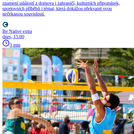
znamení událostí z domova i zahraničí, kulturních připomínek,
sportovních příběhů i témat, která dokážou překvapit svou
nečekanou souvislostí.
Be Native extra
dnes, 15:00
3 min