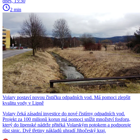
dnes, 15:30
2 min
Volary postaví novou čističku odpadních vod. Má pomoci zlepšit
kvalitu vody v Lipně
Volary čeká zásadní investice do nové čistírny odpadních vod.
Projekt za 100 milionů korun má pomoci snížit množství fosforu,
který do lipenské nádrže přitéká Volarským potokem a podporuje
růst sinic. Dvě třetiny nákladů uhradí Jihočeský kraj.