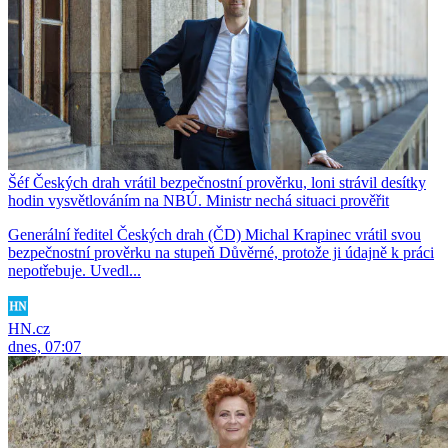
Šéf Českých drah vrátil bezpečnostní prověrku, loni strávil desítky
hodin vysvětlováním na NBÚ. Ministr nechá situaci prověřit
Generální ředitel Českých drah (ČD) Michal Krapinec vrátil svou
bezpečnostní prověrku na stupeň Důvěrné, protože ji údajně k práci
nepotřebuje. Uvedl...
HN.cz
dnes, 07:07