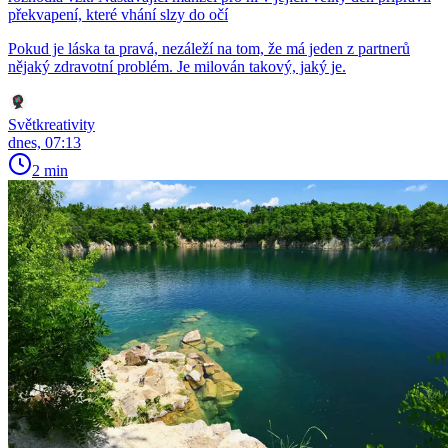
překvapení, které vhání slzy do očí
Pokud je láska ta pravá, nezáleží na tom, že má jeden z partnerů
nějaký zdravotní problém. Je milován takový, jaký je.
Světkreativity
dnes, 07:13
2 min