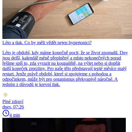
Léto a tlak. Co by měli vědět nejen hypertonici?
Léto je období, kdy máme konečně pocit, že se život zpomalil. Dny
jsou delší, kalendář méně přeplněný a místo nekonečných porad
řešíme spíš to, zda vyrazit na koupaliště, na výlet nebo si dopřát
další kopeček zmrzliny. Pro naše tělo představují teplé měsíce malý
restart. Jenže právě období, které si spojujeme s pohodou a
odpočinkem, může být pro organismus překvapivě náročné. A
jedním z důvodů je krevní tlak.
Plné zdraví
dnes, 07:26
4 min