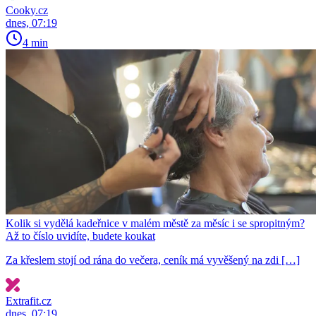
Cooky.cz
dnes, 07:19
4 min
Kolik si vydělá kadeřnice v malém městě za měsíc i se spropitným?
Až to číslo uvidíte, budete koukat
Za křeslem stojí od rána do večera, ceník má vyvěšený na zdi […]
Extrafit.cz
dnes, 07:19