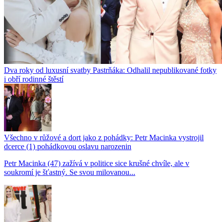
Dva roky od luxusní svatby Pastrňáka: Odhalil nepublikované fotky
i obří rodinné štěstí
Všechno v růžové a dort jako z pohádky: Petr Macinka vystrojil
dcerce (1) pohádkovou oslavu narozenin
Petr Macinka (47) zažívá v politice sice krušné chvíle, ale v
soukromí je šťastný. Se svou milovanou...