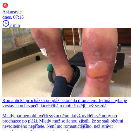
Asianstyle
dnes, 07:15
2 min
Romantická procházka po pláži skončila dramatem. Jediná chyba je
vystavila nebezpečí, které číhá u moře častěji, než se zdá
Mladý pár nemohl uvěřit svým očím, když uviděl své nohy po
procházce po pláži. Mladý muž se ženou zjistili, že se stali obětmi
neviditelného nepřítele. Není nic romantičtějšího, než strávit