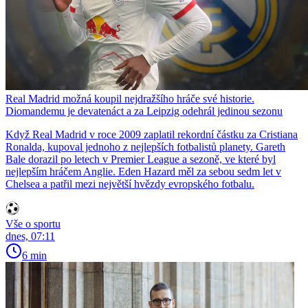
Real Madrid možná koupil nejdražšího hráče své historie.
Diomandemu je devatenáct a za Leipzig odehrál jedinou sezonu
Když Real Madrid v roce 2009 zaplatil rekordní částku za Cristiana
Ronalda, kupoval jednoho z nejlepších fotbalistů planety. Gareth
Bale dorazil po letech v Premier League a sezoně, ve které byl
nejlepším hráčem Anglie. Eden Hazard měl za sebou sedm let v
Chelsea a patřil mezi největší hvězdy evropského fotbalu.
Vše o sportu
dnes, 07:11
6 min