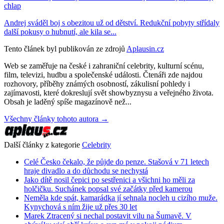
chlap
Andrej sváděl boj s obezitou už od dětství. Redukční pobyty střídaly
další pokusy o hubnutí, ale kila se...
Tento článek byl publikován ze zdrojů
Aplausin.cz
Web se zaměřuje na české i zahraniční celebrity, kulturní scénu,
film, televizi, hudbu a společenské události. Čtenáři zde najdou
rozhovory, příběhy známých osobností, zákulisní pohledy i
zajímavosti, které dokreslují svět showbyznysu a veřejného života.
Obsah je laděný spíše magazínově než...
Všechny články tohoto autora →
Další články z kategorie
Celebrity
Celé Česko čekalo, že půjde do penze. Stašová v 71 letech
hraje divadlo a do důchodu se nechystá
Jako dítě nosil čepici po sestřenici a všichni ho měli za
holčičku. Suchánek popsal své začátky před kamerou
Neměla kde spát, kamarádka jí sehnala nocleh u cizího muže.
Kynychová s ním žije už přes 30 let
Marek Ztracený si nechal postavit vilu na Šumavě. V