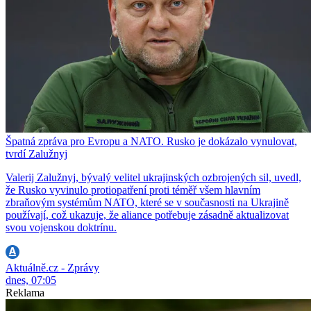
Špatná zpráva pro Evropu a NATO. Rusko je dokázalo vynulovat,
tvrdí Zalužnyj
Valerij Zalužnyj, bývalý velitel ukrajinských ozbrojených sil, uvedl,
že Rusko vyvinulo protiopatření proti téměř všem hlavním
zbraňovým systémům NATO, které se v současnosti na Ukrajině
používají, což ukazuje, že aliance potřebuje zásadně aktualizovat
svou vojenskou doktrínu.
Aktuálně.cz - Zprávy
dnes, 07:05
Reklama