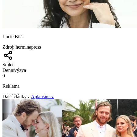
Lucie Bílá.
Zdroj
:
herminapress
Sdílet
Denní
výzva
0
Reklama
Další články z
Aplausin.cz