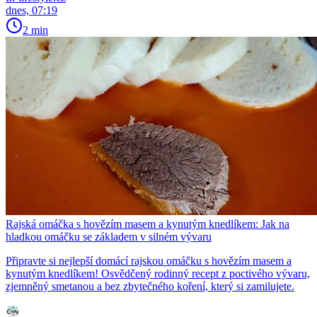
dnes, 07:19
2 min
Rajská omáčka s hovězím masem a kynutým knedlíkem: Jak na
hladkou omáčku se základem v silném vývaru
Připravte si nejlepší domácí rajskou omáčku s hovězím masem a
kynutým knedlíkem! Osvědčený rodinný recept z poctivého vývaru,
zjemněný smetanou a bez zbytečného koření, který si zamilujete.