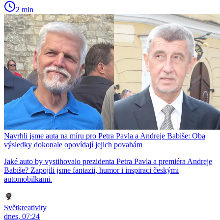
2 min
Navrhli jsme auta na míru pro Petra Pavla a Andreje Babiše: Oba
výsledky dokonale opovídají jejich povahám
Jaké auto by vystihovalo prezidenta Petra Pavla a premiéra Andreje
Babiše? Zapojili jsme fantazii, humor i inspiraci českými
automobilkami.
Světkreativity
dnes, 07:24