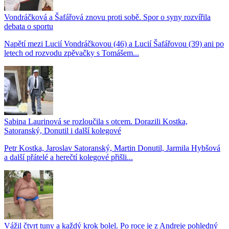
Vondráčková a Šafářová znovu proti sobě. Spor o syny rozvířila
debata o sportu
Napětí mezi Lucií Vondráčkovou (46) a Lucií Šafářovou (39) ani po
letech od rozvodu zpěvačky s Tomášem...
Sabina Laurinová se rozloučila s otcem. Dorazili Kostka,
Satoranský, Donutil i další kolegové
Petr Kostka, Jaroslav Satoranský, Martin Donutil, Jarmila Hybšová
a další přátelé a herečtí kolegové přišli...
Vážil čtvrt tuny a každý krok bolel. Po roce je z Andreje pohledný