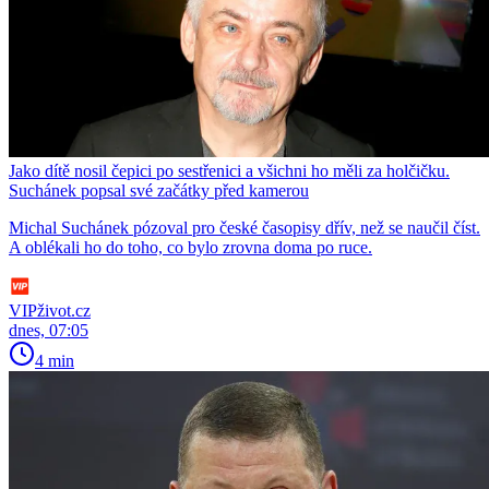
Jako dítě nosil čepici po sestřenici a všichni ho měli za holčičku.
Suchánek popsal své začátky před kamerou
Michal Suchánek pózoval pro české časopisy dřív, než se naučil číst.
A oblékali ho do toho, co bylo zrovna doma po ruce.
VIPživot.cz
dnes, 07:05
4 min