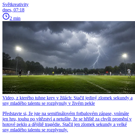
Světkreativity
dnes, 07:18
2 min
Video, z kterého tuhne krev v žilách: Stačil jediný zlomek sekundy a
sny mladého talentu se rozplynuly v živém pekle
Představte si, že jste na semifinálovém fotbalovém zápase, vnímáte
jen hru, touhu po vítězství a netušíte, že se hřiště za chvíli promění v
hotové peklo a dějiště tragédie. Stačil jen zlomek sekundy a velké
sny mladého talentu se rozplynuly.