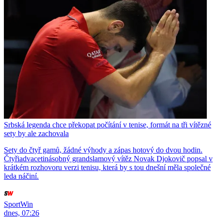
Srbská legenda chce překopat počítání v tenise, formát na tři vítězné
sety by ale zachovala
Sety do čtyř gamů, žádné výhody a zápas hotový do dvou hodin.
Čtyřiadvacetinásobný grandslamový vítěz Novak Djokovič popsal v
krátkém rozhovoru verzi tenisu, která by s tou dnešní měla společné
leda náčiní.
SportWin
dnes, 07:26