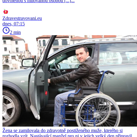
dovolenou s milovanou osobou [...]...
Zdravestravovani.eu
dnes, 07:15
2 min
Žena se zamilovala do zdravotně postiženého muže, kterého si
rozhodla vzít. Nastávající manžel pro ni v jejich velký den připravil