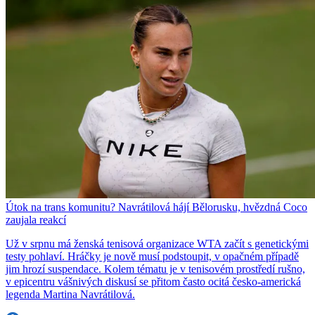
Útok na trans komunitu? Navrátilová hájí Bělorusku, hvězdná Coco
zaujala reakcí
Už v srpnu má ženská tenisová organizace WTA začít s genetickými
testy pohlaví. Hráčky je nově musí podstoupit, v opačném případě
jim hrozí suspendace. Kolem tématu je v tenisovém prostředí rušno,
v epicentru vášnivých diskusí se přitom často ocitá česko-americká
legenda Martina Navrátilová.