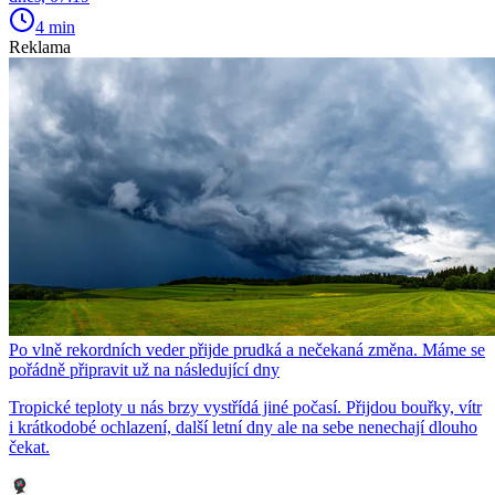
4 min
Reklama
Po vlně rekordních veder přijde prudká a nečekaná změna. Máme se
pořádně připravit už na následující dny
Tropické teploty u nás brzy vystřídá jiné počasí. Přijdou bouřky, vítr
i krátkodobé ochlazení, další letní dny ale na sebe nenechají dlouho
čekat.