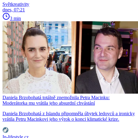
Světkreativity
dnes, 07:21
3 min
Daniela Brzobohatá totálně znemožnila Petra Macinku:
Moderátorka mu vrátila jeho absurdní chvástání
Daniela Brzobohatá z Islandu připomněla úbytek ledovců a ironicky
vrátila Petru Macinkovi jeho výrok o konci klimatické krize.
In-lifestyle.cz