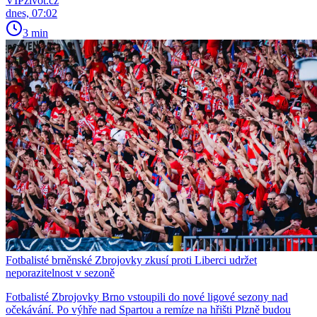
VIPživot.cz
dnes, 07:02
3 min
Fotbalisté brněnské Zbrojovky zkusí proti Liberci udržet
neporazitelnost v sezoně
Fotbalisté Zbrojovky Brno vstoupili do nové ligové sezony nad
očekávání. Po výhře nad Spartou a remíze na hřišti Plzně budou