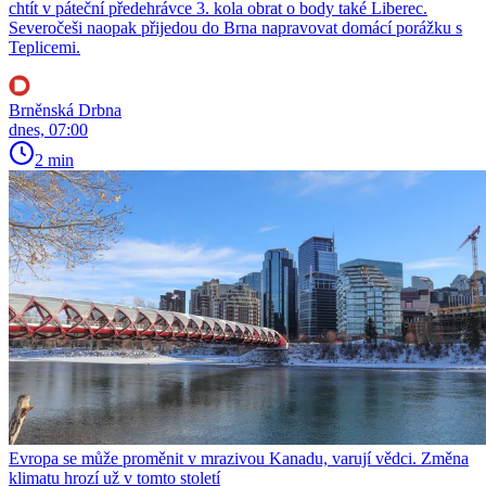
chtít v páteční předehrávce 3. kola obrat o body také Liberec.
Severočeši naopak přijedou do Brna napravovat domácí porážku s
Teplicemi.
Brněnská Drbna
dnes, 07:00
2 min
Evropa se může proměnit v mrazivou Kanadu, varují vědci. Změna
klimatu hrozí už v tomto století