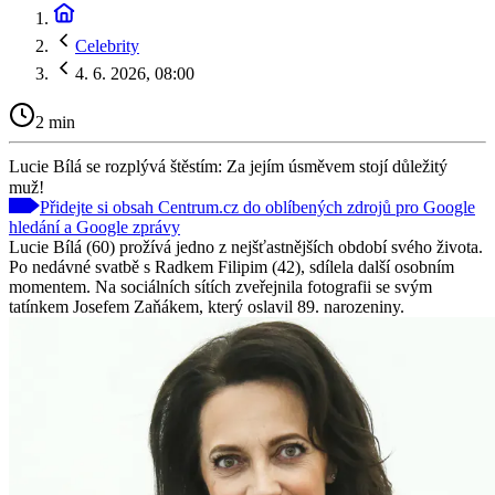
Celebrity
4. 6. 2026, 08:00
2 min
Lucie Bílá se rozplývá štěstím: Za jejím úsměvem stojí důležitý
muž!
Přidejte si obsah Centrum.cz do oblíbených zdrojů pro Google
hledání a Google zprávy
Lucie Bílá (60) prožívá jedno z nejšťastnějších období svého života.
Po nedávné svatbě s Radkem Filipim (42), sdílela další osobním
momentem. Na sociálních sítích zveřejnila fotografii se svým
tatínkem Josefem Zaňákem, který oslavil 89. narozeniny.