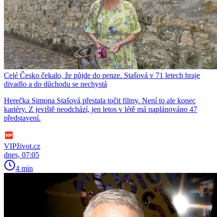
Celé Česko čekalo, že půjde do penze. Stašová v 71 letech hraje
divadlo a do důchodu se nechystá
Herečka Simona Stašová přestala točit filmy. Není to ale konec
kariéry. Z jeviště neodchází, jen letos v létě má naplánováno 47
představení.
VIPživot.cz
dnes, 07:05
4 min