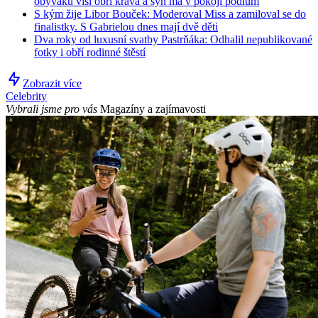
obýváku visí obří kráva a syn má v pokoji pódium
S kým žije Libor Bouček: Moderoval Miss a zamiloval se do
finalistky. S Gabrielou dnes mají dvě děti
Dva roky od luxusní svatby Pastrňáka: Odhalil nepublikované
fotky i obří rodinné štěstí
Zobrazit více
Celebrity
Vybrali jsme pro vás
Magazíny a zajímavosti