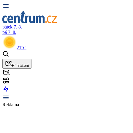
pátek 7. 8.
pá 7. 8.
21°C
Přihlášení
Reklama