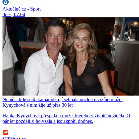
Aktuálně.cz - Sport
dnes, 07:04
Neměla kde spát, kamarádka jí sehnala nocleh u cizího muže.
Kynychová s ním žije už přes 30 let
Hanka Kynychová přespala u muže, kterého v životě neviděla. O
pár let později si ho vzala a jsou spolu dodnes.