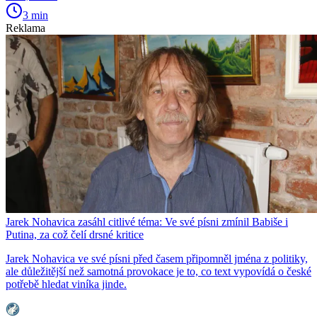
3 min
Reklama
Jarek Nohavica zasáhl citlivé téma: Ve své písni zmínil Babiše i
Putina, za což čelí drsné kritice
Jarek Nohavica ve své písni před časem připomněl jména z politiky,
ale důležitější než samotná provokace je to, co text vypovídá o české
potřebě hledat viníka jinde.