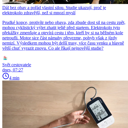
Dál bez obav a pořád vlastní silou. Studie ukazují, proč je
elektrokolo zdravější, než si mnozí myslí
Prudké kopce, protivítr nebo obava, zda zbude dost sil na cestu zpět,
mohou cyklistický výlet zhatit ještě před startem. Elektrokolo tyto
překážky zmenšuje a otevírá cestu i těm, kteří by si na běžném kole
netroufli. Motor sice část námahy převezme, pohyb však z jízdy
nemizí. Výsledkem mohou být delší trasy, více času venku a hlavně
větší chuť vyrazit znovu. Co ale říkají nejnovější studie?
Svět cestovatele
dnes, 07:27
4 min