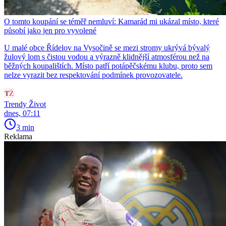
O tomto koupání se téměř nemluví: Kamarád mi ukázal místo, které
působí jako jen pro vyvolené
U malé obce Řídelov na Vysočině se mezi stromy ukrývá bývalý
žulový lom s čistou vodou a výrazně klidnější atmosférou než na
běžných koupalištích. Místo patří potápěčskému klubu, proto sem
nelze vyrazit bez respektování podmínek provozovatele.
Trendy Život
dnes, 07:11
3 min
Reklama