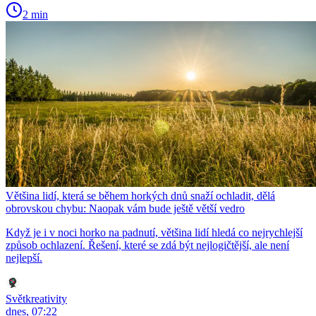
2 min
Většina lidí, která se během horkých dnů snaží ochladit, dělá
obrovskou chybu: Naopak vám bude ještě větší vedro
Když je i v noci horko na padnutí, většina lidí hledá co nejrychlejší
způsob ochlazení. Řešení, které se zdá být nejlogičtější, ale není
nejlepší.
Světkreativity
dnes, 07:22