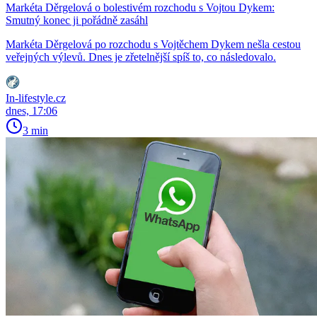
Markéta Děrgelová o bolestivém rozchodu s Vojtou Dykem:
Smutný konec ji pořádně zasáhl
Markéta Děrgelová po rozchodu s Vojtěchem Dykem nešla cestou
veřejných výlevů. Dnes je zřetelnější spíš to, co následovalo.
In-lifestyle.cz
dnes, 17:06
3 min