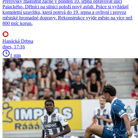
Přerovský magistrát začne v pondělí 10. srpna opravovat ulici
Palackého. Dělníci na silnici položí nový asfalt. Práce si vyžádají
kompletní uzavírku, která potrvá do 19. srpna a ovlivní i provoz
městské hromadné dopravy. Rekonstrukce vyjde město na více než
800 tisíc korun.
Hanácká Drbna
dnes, 17:16
1 min