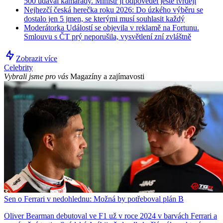
500 udával kamarády. Ministr jí odpověděl ještě tvrději
Nejhezčí česká herečka roku 2026: Do úzkého výběru se
dostalo jen 5 jmen, se kterými musí souhlasit každý
Moderátorka Událostí se objevila v reklamě na Fortunu.
Smlouvu s ČT prý neporušila, vysvětlení zní zvláštně
Zobrazit více
Celebrity
Vybrali jsme pro vás
Magazíny a zajímavosti
Sen o Ferrari v nedohlednu: Možná by potřeboval plán B
Oliver Bearman debutoval ve F1 už v roce 2024 v barvách Ferrari a