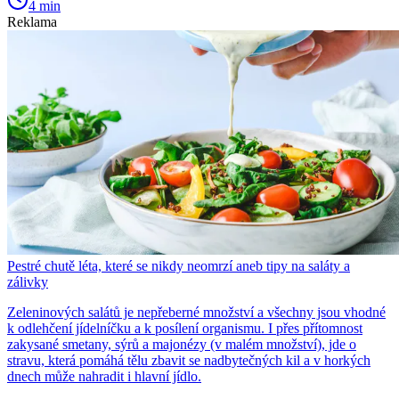
4 min
Reklama
Pestré chutě léta, které se nikdy neomrzí aneb tipy na saláty a
zálivky
Zeleninových salátů je nepřeberné množství a všechny jsou vhodné
k odlehčení jídelníčku a k posílení organismu. I přes přítomnost
zakysané smetany, sýrů a majonézy (v malém množství), jde o
stravu, která pomáhá tělu zbavit se nadbytečných kil a v horkých
dnech může nahradit i hlavní jídlo.