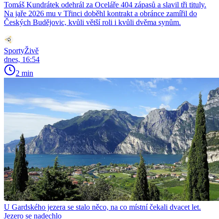
Tomáš Kundrátek odehrál za Oceláře 404 zápasů a slavil tři tituly.
Na jaře 2026 mu v Třinci doběhl kontrakt a obránce zamířil do
Českých Budějovic, kvůli větší roli i kvůli dvěma synům.
SportyŽivě
dnes, 16:54
2 min
U Gardského jezera se stalo něco, na co místní čekali dvacet let.
Jezero se nadechlo