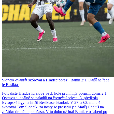
Slončík dvakrát skóroval a Hradec porazil Baník 2:1. Další na řadě
je Besiktas
Fotbalisté Hradce Králové ve 3. kole první ligy porazili doma 2:1
Ostravu a ideálně se naladili na čtvrteční odvetu 3. předkola
Evropské ligy na hřišti Besiktase Istanbul. V 27. a 63. minutě
skóroval Tom Slončík, za hosty se prosadil jen Matěj Chaluš na
začátku druhého poločasu. V tu dobu už hrál Baník v oslabení po