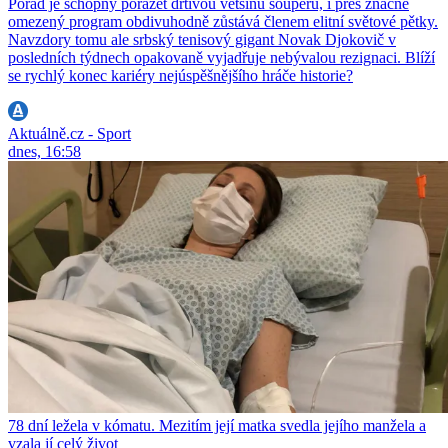
Pořád je schopný porážet drtivou většinu soupeřů, i přes značně
omezený program obdivuhodně zůstává členem elitní světové pětky.
Navzdory tomu ale srbský tenisový gigant Novak Djokovič v
posledních týdnech opakovaně vyjadřuje nebývalou rezignaci. Blíží
se rychlý konec kariéry nejúspěšnějšího hráče historie?
Aktuálně.cz - Sport
dnes, 16:58
78 dní ležela v kómatu. Mezitím její matka svedla jejího manžela a
vzala jí celý život