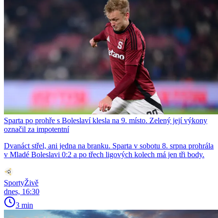
Sparta po prohře s Boleslaví klesla na 9. místo. Zelený její výkony
označil za impotentní
Dvanáct střel, ani jedna na branku. Sparta v sobotu 8. srpna prohrála
v Mladé Boleslavi 0:2 a po třech ligových kolech má jen tři body.
SportyŽivě
dnes, 16:30
3 min