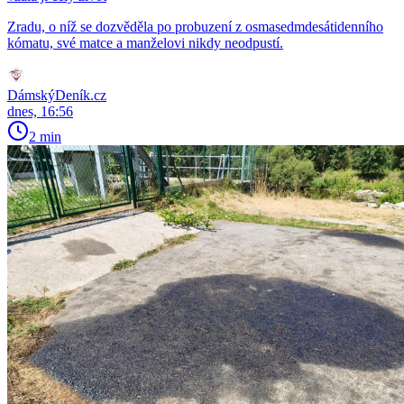
Zradu, o níž se dozvěděla po probuzení z osmasedmdesátidenního
kómatu, své matce a manželovi nikdy neodpustí.
DámskýDeník.cz
dnes, 16:56
2 min