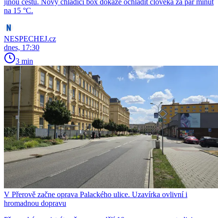
jinou cestu. Nový chladicí box dokáže ochladit člověka za pár minut
na 15 °C.
NESPECHEJ.cz
dnes, 17:30
3 min
V Přerově začne oprava Palackého ulice. Uzavírka ovlivní i
hromadnou dopravu