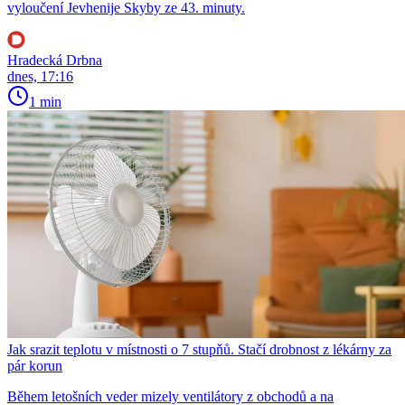
vyloučení Jevhenije Skyby ze 43. minuty.
Hradecká Drbna
dnes, 17:16
1 min
Jak srazit teplotu v místnosti o 7 stupňů. Stačí drobnost z lékárny za
pár korun
Během letošních veder mizely ventilátory z obchodů a na