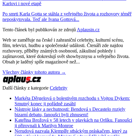
Karlovi i nové etapě
Po smrti Karla Gotta se stáhla z veřejného života a rozhovory téměř
neposkytovala. Teď ale Ivana Gottová...
Tento článek byl publikován ze zdrojů
Aplausin.cz
Web se zaměřuje na české i zahraniční celebrity, kulturní scénu,
film, televizi, hudbu a společenské události. Čtenáři zde najdou
rozhovory, příběhy známých osobností, zákulisní pohledy i
zajímavosti, které dokreslují svět showbyznysu a veřejného života.
Obsah je laděný spíše magazínově než...
Všechny články tohoto autora →
Další články z kategorie
Celebrity
Markéta Děrgelová o bolestivém rozchodu s Vojtou Dykem:
Smutný konec ji pořádně zasáhl
Nástroje lásky a nechutnosti: Bendová s Decastelo rozjely
bizarní debatu, fanoušci byli zhnuseni!
Kateřina Brožová v 58 letech v plavkách na Orlíku. Fanoušci
ji přirovnali k Marilyn Monroe
Nerudová nazvala Klempíře stbáckým práskačem, který za