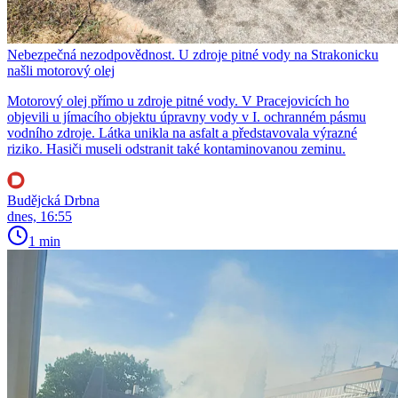
Nebezpečná nezodpovědnost. U zdroje pitné vody na Strakonicku
našli motorový olej
Motorový olej přímo u zdroje pitné vody. V Pracejovicích ho
objevili u jímacího objektu úpravny vody v I. ochranném pásmu
vodního zdroje. Látka unikla na asfalt a představovala výrazné
riziko. Hasiči museli odstranit také kontaminovanou zeminu.
Budějcká Drbna
dnes, 16:55
1 min