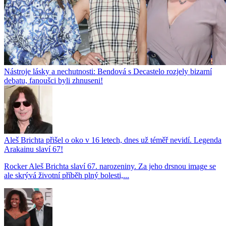
Nástroje lásky a nechutnosti: Bendová s Decastelo rozjely bizarní
debatu, fanoušci byli zhnuseni!
Aleš Brichta přišel o oko v 16 letech, dnes už téměř nevidí. Legenda
Arakainu slaví 67!
Rocker Aleš Brichta slaví 67. narozeniny. Za jeho drsnou image se
ale skrývá životní příběh plný bolesti,...