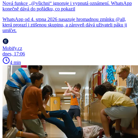
Nová funkce „@všichni“ ignoruje i vypnutá oznámení. WhatsApp
konečně dává do pořádku, co pokazil
WhatsApp od 4. srpna 2026 nasazuje hromadnou zmínku @all,
která prorazí i ztišenou skupinu, a zároveň dává uživateli páku ji
umlčet.
Mobify.cz
dnes, 17:06
4 min