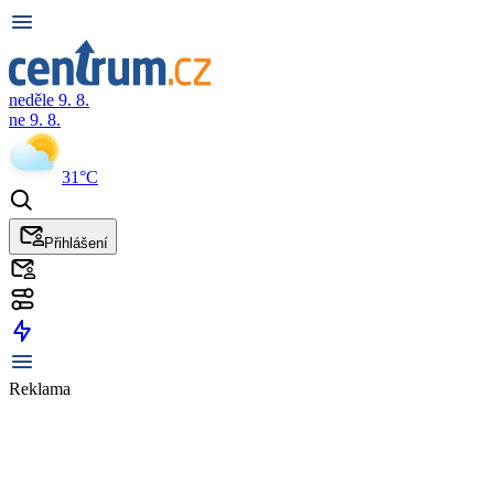
neděle 9. 8.
ne 9. 8.
31°C
Přihlášení
Reklama