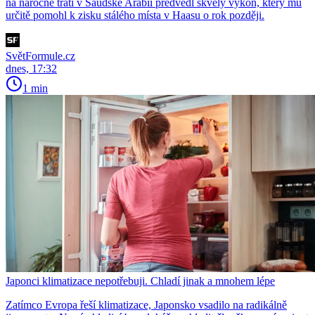
na náročné trati v Saúdské Arábii předvedl skvělý výkon, který mu
určitě pomohl k zisku stálého místa v Haasu o rok později.
SvětFormule.cz
dnes, 17:32
1 min
Japonci klimatizace nepotřebuji. Chladí jinak a mnohem lépe
Zatímco Evropa řeší klimatizace, Japonsko vsadilo na radikálně