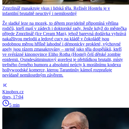
Zmrzlinář masakruje vkus i lidská těla. Režisér Hostelu je v
infantilní brutalitě neuctivý i nemilosrdný
Že sladké leze na mozek, to dětem pravidelně připomíná většina
rodičů, kteří mají v zádech i doktorské rady. Jenže když do městečka
přijede Zmrzlinář (Ice Cream Man), jehož barevná dodávka vyhrává
nakažlivou melodii a ledové cucy na kládě v čokoládě jsou
podobnou měrou hříšně lahodné i démonicky prokleté, výchovné
apely jsou rázem zmasakrovány – stejně jako těla dospěláků, kteří
ve svérázné kinonovince Eliho Rotha (Hostel) čelí dětské zombie
epidemii. Osmdesátiminutový gorefest je přehlídkou brutalit, místy
trefného černého humoru a absolutní neúcty k morálnímu kodexu
hollywoodské komerce, kterou Tarantinův kámoš rozprašuje
nevídaně nemilosrdným závěrem.
Kinobox.cz
dnes, 17:04
5 min