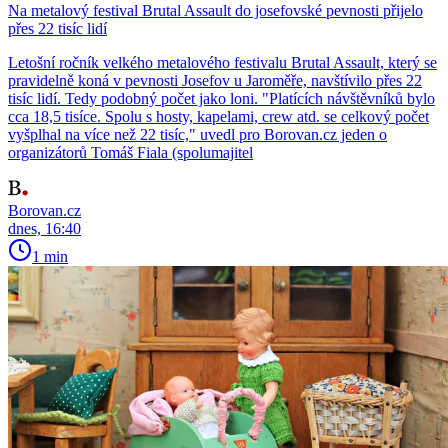
Na metalový festival Brutal Assault do josefovské pevnosti přijelo
přes 22 tisíc lidí
Letošní ročník velkého metalového festivalu Brutal Assault, který se
pravidelně koná v pevnosti Josefov u Jaroměře, navštívilo přes 22
tisíc lidí. Tedy podobný počet jako loni. "Platících návštěvníků bylo
cca 18,5 tisíce. Spolu s hosty, kapelami, crew atd. se celkový počet
vyšplhal na více než 22 tisíc," uvedl pro Borovan.cz jeden o
organizátorů Tomáš Fiala (spolumajitel
Borovan.cz
dnes, 16:40
1 min