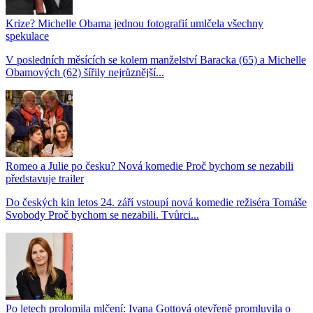
Krize? Michelle Obama jednou fotografií umlčela všechny
spekulace
V posledních měsících se kolem manželství Baracka (65) a Michelle
Obamových (62) šířily nejrůznější...
Romeo a Julie po česku? Nová komedie Proč bychom se nezabili
představuje trailer
Do českých kin letos 24. září vstoupí nová komedie režiséra Tomáše
Svobody Proč bychom se nezabili. Tvůrci...
Po letech prolomila mlčení: Ivana Gottová otevřeně promluvila o