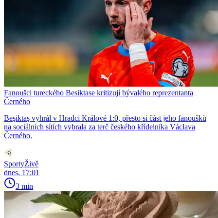
Fanoušci tureckého Besiktase kritizují bývalého reprezentanta
Černého
Beşiktaş vyhrál v Hradci Králové 1:0, přesto si část jeho fanoušků
na sociálních sítích vybrala za terč českého křídelníka Václava
Černého.
SportyŽivě
dnes, 17:01
3 min