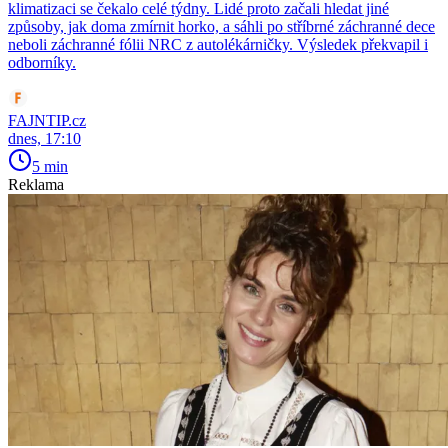
klimatizaci se čekalo celé týdny. Lidé proto začali hledat jiné
způsoby, jak doma zmírnit horko, a sáhli po stříbrné záchranné dece
neboli záchranné fólii NRC z autolékárničky. Výsledek překvapil i
odborníky.
FAJNTIP.cz
dnes, 17:10
5 min
Reklama