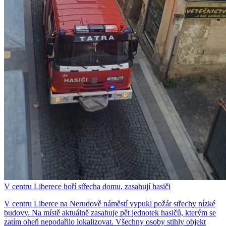
V centru Liberece hoří střecha domu, zasahují hasiči
V centru Liberce na Nerudově náměstí vypukl požár střechy nízké
budovy. Na místě aktuálně zasahuje pět jednotek hasičů, kterým se
zatím oheň nepodařilo lokalizovat. Všechny osoby stihly objekt