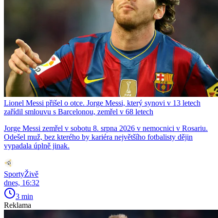
Lionel Messi přišel o otce. Jorge Messi, který synovi v 13 letech
zařídil smlouvu s Barcelonou, zemřel v 68 letech
Jorge Messi zemřel v sobotu 8. srpna 2026 v nemocnici v Rosariu.
Odešel muž, bez kterého by kariéra největšího fotbalisty dějin
vypadala úplně jinak.
SportyŽivě
dnes, 16:32
3 min
Reklama