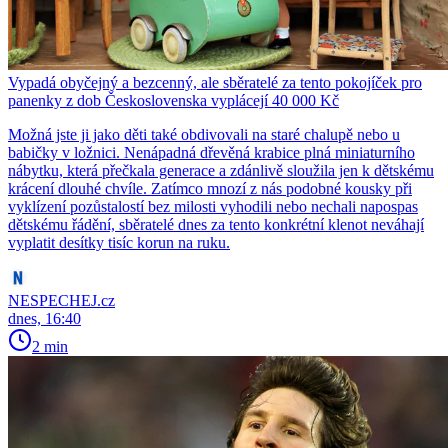
Vypadá obyčejný a bezcenný, ale sběratelé za tento pokojíček pro
panenky z dob Československa vyplácejí 40 000 Kč
Možná jste ji jako děti také obdivovali na staré chalupě nebo u
babičky v ložnici. Nenápadná dřevěná krabice plná miniaturního
nábytku, která přečkala generace a zdánlivě sloužila jen k dětskému
krácení dlouhé chvíle. Zatímco mnozí z nás podobné kousky při
vyklízení pozůstalostí bez milosti vyhodili nebo nechali napospas
dětskému řádění, sběratelé dnes za tento konkrétní klenot neváhají
vyplatit desítky tisíc korun na ruku.
NESPECHEJ.cz
dnes, 16:40
2 min