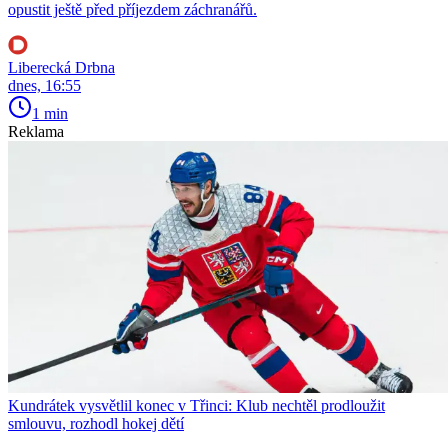
opustit ještě před příjezdem záchranářů.
Liberecká Drbna
dnes, 16:55
1 min
Reklama
Kundrátek vysvětlil konec v Třinci: Klub nechtěl prodloužit
smlouvu, rozhodl hokej dětí