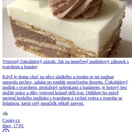
Vrstvený čokoládový zázrak: Jak na nepečený pudinkový zákusek s
tvarohem a banány
Když je doma chuť na něco sladkého a troubu se mi zapínat
opravdu nechce, sahám po tomhle nepečeném dezertu. Čokoládový
pudink s tvarohem, proložený sušenkami a banánem, je hotový bez
složité práce a díky vrstvení krásně drží tvar. Odlišuje ho právě
spojení horkého pudinku s tvarohem a vrchní vrstva z tvarohu se
želatinou, která celý moučník pěkně zpevní.
Cooky.cz
dnes, 17:01