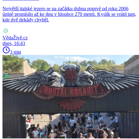
Největší italské jezero se na začátku dubna poprvé od roku 2006
úplně promísilo až ke dnu v hloubce 270 metrů. Kyslík se vrátil tam,
kde dvě dekády chyběl.
VědaŽivě.cz
dnes, 16:43
3 min