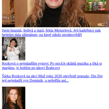
Jsem hnusná, šedivá a stará, řekla Menzelová. Její kadeřnice pak
hejtrům dala ultimátum, na které nikdo neodpověděl
Rezková o nejmladším synovi: Po nocích skládá muziku a frká si
marjánu, je bohém po tátovi Brabcovi
Šárka Rezková na akci Muž roku 2026 otevřeně popsala, čím žije
její nejmladší syn Dominik, a nešetřila ani...