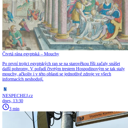
Čtvrtá rána egyptská – Mouchy
Po první trojici egyptských ran se na starověkou říši začaly snášet
další pohromy. V pořadí čtvrtým trestem Hospodinovým se tak staly
mouchy, ačkoliv i v této oblasti se jednotlivé zdroje ve všech
informacích neshodují.
NESPECHEJ.cz
dnes, 13:30
3 min