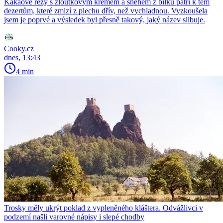
Kakaové řezy s žloutkovým krémem a sněhem z bílků patří k těm
dezertům, které zmizí z plechu dřív, než vychladnou. Vyzkoušela
jsem je poprvé a výsledek byl přesně takový, jaký název slibuje.
Cooky.cz
dnes, 13:43
4 min
Trosky měly ukrýt poklad z vypleněného kláštera. Odvážlivci v
podzemí našli varovné nápisy i slepé chodby