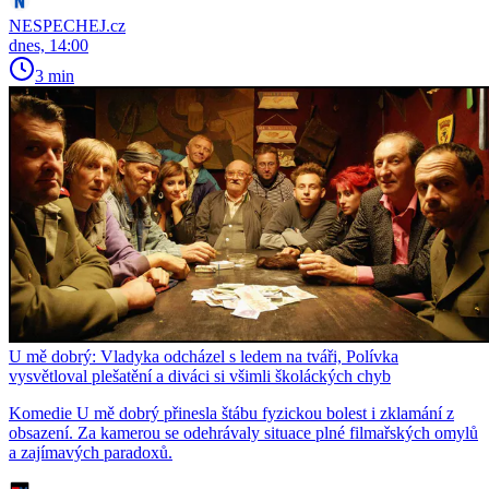
NESPECHEJ.cz
dnes, 14:00
3 min
U mě dobrý: Vladyka odcházel s ledem na tváři, Polívka
vysvětloval plešatění a diváci si všimli školáckých chyb
Komedie U mě dobrý přinesla štábu fyzickou bolest i zklamání z
obsazení. Za kamerou se odehrávaly situace plné filmařských omylů
a zajímavých paradoxů.