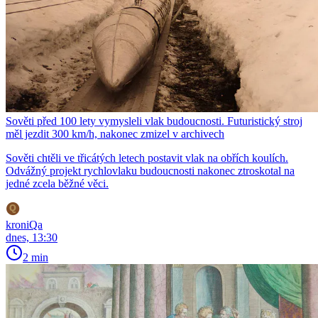
Sověti před 100 lety vymysleli vlak budoucnosti. Futuristický stroj
měl jezdit 300 km/h, nakonec zmizel v archivech
Sověti chtěli ve třicátých letech postavit vlak na obřích koulích.
Odvážný projekt rychlovlaku budoucnosti nakonec ztroskotal na
jedné zcela běžné věci.
kroniQa
dnes, 13:30
2 min