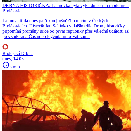
DRBNA HISTORIČKA: Lannovka byla výkladní skříní moderních
Budějovic
Lannova třída dnes patří k nejrušnějším ulicím v Českých
Budějovicích. Historik Jan Schinko v dalším díle Drbny historičky
připomíná proměny ulice od první republiky přes válečné události až
po vznik kina Čas nebo legendárního Vatikánu.
Budějcká Drbna
dnes, 14:03
3 min