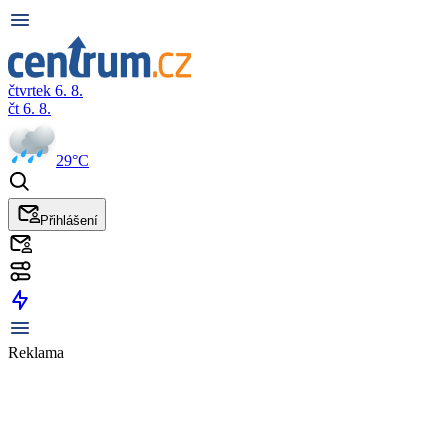
čtvrtek 6. 8.
čt 6. 8.
29°C
Přihlášení
Reklama