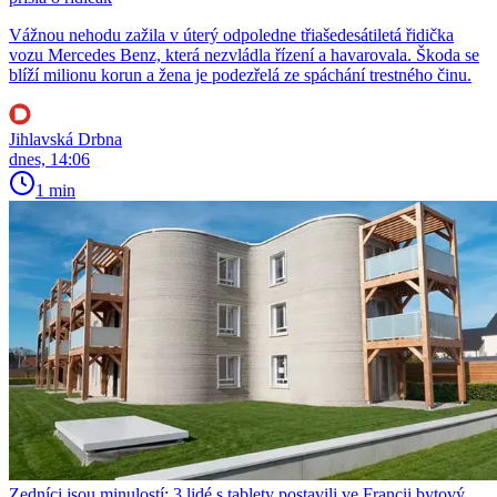
Vážnou nehodu zažila v úterý odpoledne třiašedesátiletá řidička
vozu Mercedes Benz, která nezvládla řízení a havarovala. Škoda se
blíží milionu korun a žena je podezřelá ze spáchání trestného činu.
Jihlavská Drbna
dnes, 14:06
1 min
Zedníci jsou minulostí: 3 lidé s tablety postavili ve Francii bytový