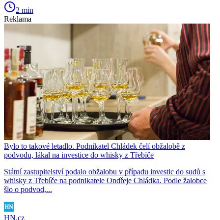
2 min
Reklama
Bylo to takové letadlo. Podnikatel Chládek čelí obžalobě z
podvodu, lákal na investice do whisky z Třebíče
Státní zastupitelství podalo obžalobu v případu investic do sudů s
whisky z Třebíče na podnikatele Ondřeje Chládka. Podle žalobce
šlo o podvod,...
HN.cz