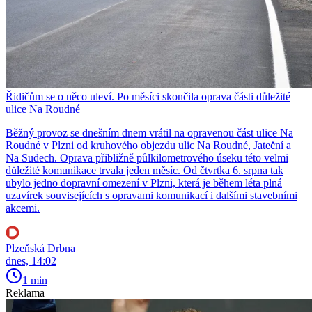
Řidičům se o něco uleví. Po měsíci skončila oprava části důležité
ulice Na Roudné
Běžný provoz se dnešním dnem vrátil na opravenou část ulice Na
Roudné v Plzni od kruhového objezdu ulic Na Roudné, Jateční a
Na Sudech. Oprava přibližně půlkilometrového úseku této velmi
důležité komunikace trvala jeden měsíc. Od čtvrtka 6. srpna tak
ubylo jedno dopravní omezení v Plzni, která je během léta plná
uzavírek souvisejících s opravami komunikací i dalšími stavebními
akcemi.
Plzeňská Drbna
dnes, 14:02
1 min
Reklama