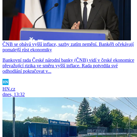
ČNB se obává vyšší inflace, sazby zatím nemění. Bankéři očekávají
pomalejší růst ekonomiky
Bankovní rada České národní banky (ČNB) vidí v české ekonomice
převažující rizika ve směru vyšší inflace. Rada potvrdila své
odhodlání pokračovat v...
HN.cz
dnes, 13:32