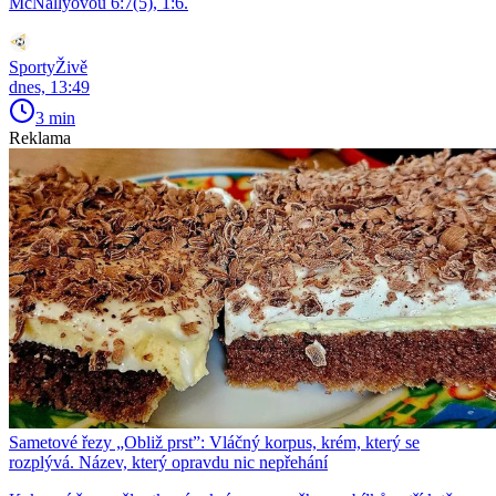
McNallyovou 6:7(5), 1:6.
SportyŽivě
dnes, 13:49
3 min
Reklama
Sametové řezy „Obliž prst”: Vláčný korpus, krém, který se
rozplývá. Název, který opravdu nic nepřehání