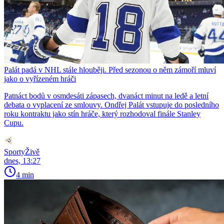
Palát padá v NHL stále hlouběji. Před sezonou o něm zámoří mluví
jako o vyřízeném hráči
Patnáct bodů v osmdesáti zápasech, dvanáct minut na ledě a letní
debata o vyplacení ze smlouvy. Ondřej Palát vstupuje do posledního
roku kontraktu jako stín hráče, který rozhodoval finále Stanley
Cupu.
SportyŽivě
dnes, 13:27
4 min