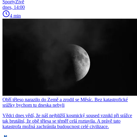
SportyŽivě
dnes, 14:00
4 min
Obří těleso narazilo do Země a zrodil se Měsíc. Bez katastrofické
srážky bychom tu dneska nebyli
Vědci dnes vědí, že náš nejbližší kosmický soused vznikl při srážce
tak brutální, že obě tělesa se téměř celá roztavila. A právě tato
katastrofa možná zachránila budoucnost celé civilizace.