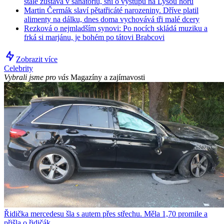
stále zůstává v sanatoriu, sní o výstupu na Lysou horu
Martin Čermák slaví pětatřicáté narozeniny. Dříve platil
alimenty na dálku, dnes doma vychovává tři malé dcery
Rezková o nejmladším synovi: Po nocích skládá muziku a
frká si marjánu, je bohém po tátovi Brabcovi
Zobrazit více
Celebrity
Vybrali jsme pro vás
Magazíny a zajímavosti
Řidička mercedesu šla s autem přes střechu. Měla 1,70 promile a
přišla o řidičák