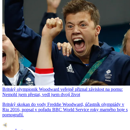
Britský olympionik Woodward veřejně přiznal závislost na pornu:
Nemohl jsem přestat, vedl jsem dvojí život
Britský skokan do vody Freddie Woodward, účastník olympiády v
Riu 2016, popsal v pořadu BBC World Service roky marného boje s
pornografií.