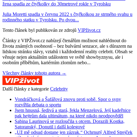
žena spadla ze čtyřkolky do 30metrové rokle v Tyrolsku
Julia Moretti spadla v červnu 2022 s čtyřkolkou ze strmého svahu u
rodinného statku v Tyrolsku. Po dvou...
Tento článek byl publikován ze zdrojů
VIPživot.cz
Články z VIPŽivot.cz nabízejí čtenářům možnost nahlédnout do
života známých osobností – bez bulvární senzace, ale s důrazem na
lidskou stránku slávy, vztahů i každodenní reality celebrit. Obsah se
věnuje nejen aktuálním událostem ve světě showbyznysu, ale i
osobním příběhům, kariérním zlomům nebo...
Všechny články tohoto autora →
Další články z kategorie
Celebrity
Vondráčková a Šafářová znovu proti sobě. Spor o syny
rozvířila debata o sportu
Jsem hnusná, šedivá a stará, řekla Menzelová. Její kadeřnice
pak hejtrům dala ultimátum, na které nikdo neodpověděl
Sabina Laurinová se rozloučila s otcem. Dorazili Kostka,
Satoranský, Donutil i další kolegové
„Už mě odsud dostane jen zázrak.“ Ochrnutý Alfred Strejček