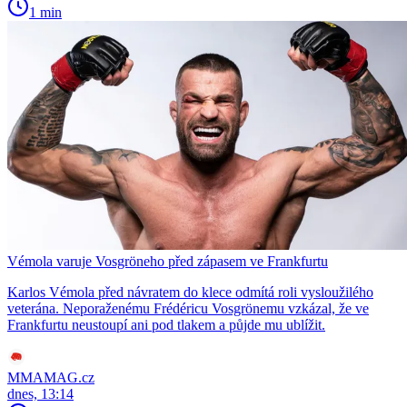
1 min
Vémola varuje Vosgröneho před zápasem ve Frankfurtu
Karlos Vémola před návratem do klece odmítá roli vysloužilého
veterána. Neporaženému Frédéricu Vosgrönemu vzkázal, že ve
Frankfurtu neustoupí ani pod tlakem a půjde mu ublížit.
MMAMAG.cz
dnes, 13:14