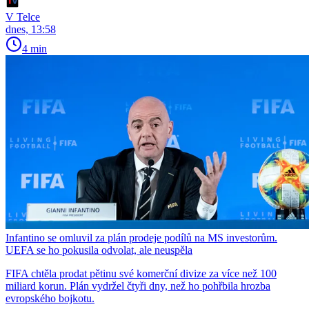
V Telce
dnes, 13:58
4 min
Infantino se omluvil za plán prodeje podílů na MS investorům.
UEFA se ho pokusila odvolat, ale neuspěla
FIFA chtěla prodat pětinu své komerční divize za více než 100
miliard korun. Plán vydržel čtyři dny, než ho pohřbila hrozba
evropského bojkotu.