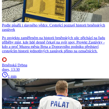
Podle písařů i slavného vědce. Cestující poznají historii brněnských
zastávek
Po projektu zaměřeném na historii brněnských ulic přichází na řadu
příběhy míst, kde lidé denně čekají na svůj spoj. Projekt Zastávky -
kdo a proč Muzea města Brna a Dopravního podniku představí
cestujícím historii jednotlivých zastávek přímo na označnících.
Brněnská Drbna
dnes, 13:30
1 min