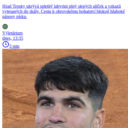
Hrad Trosky ukrývá spletitý labyrint plný slepých uliček a vzkazů
vytesaných do skály. Cestu k obrovskému bohatství blokují hluboké
nánosy písku.
Výletárium
dnes, 13:35
3 min