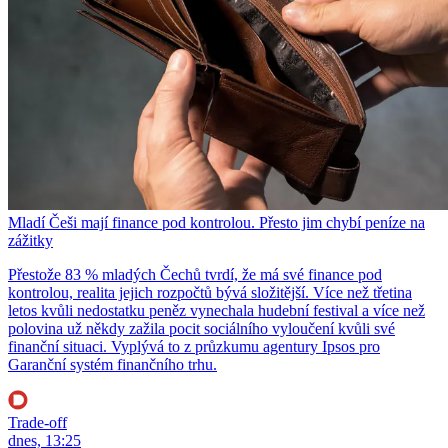
Mladí Češi mají finance pod kontrolou. Přesto jim chybí peníze na
zážitky
Přestože 83 % mladých Čechů tvrdí, že má své finance pod
kontrolou, realita jejich rozpočtů bývá složitější. Více než třetina
letos kvůli nedostatku peněz vynechala hudební festival a více než
polovina už někdy zažila pocit sociálního vyloučení kvůli své
finanční situaci. Vyplývá to z průzkumu agentury Ipsos pro
Garanční systém finančního trhu.
Trade-off
dnes, 13:25