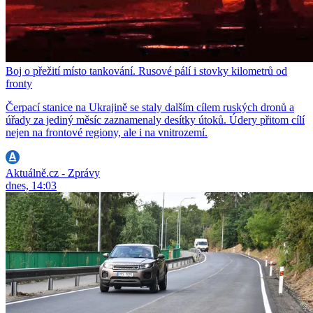
Boj o přežití místo tankování. Rusové pálí i stovky kilometrů od
fronty
Čerpací stanice na Ukrajině se staly dalším cílem ruských dronů a
úřady za jediný měsíc zaznamenaly desítky útoků. Údery přitom cílí
nejen na frontové regiony, ale i na vnitrozemí.
Aktuálně.cz - Zprávy
dnes, 14:03