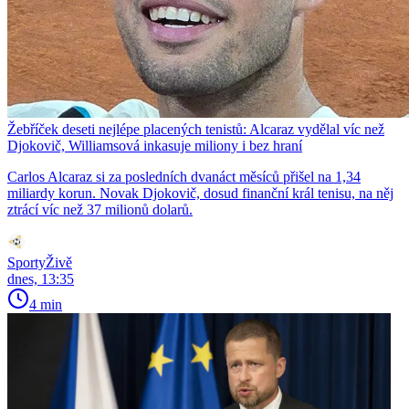
Žebříček deseti nejlépe placených tenistů: Alcaraz vydělal víc než
Djokovič, Williamsová inkasuje miliony i bez hraní
Carlos Alcaraz si za posledních dvanáct měsíců přišel na 1,34
miliardy korun. Novak Djokovič, dosud finanční král tenisu, na něj
ztrácí víc než 37 milionů dolarů.
SportyŽivě
dnes, 13:35
4 min