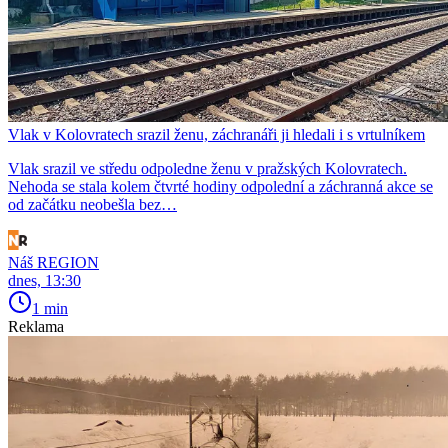
Vlak v Kolovratech srazil ženu, záchranáři ji hledali i s vrtulníkem
Vlak srazil ve středu odpoledne ženu v pražských Kolovratech.
Nehoda se stala kolem čtvrté hodiny odpolední a záchranná akce se
od začátku neobešla bez…
Náš REGION
dnes, 13:30
1 min
Reklama