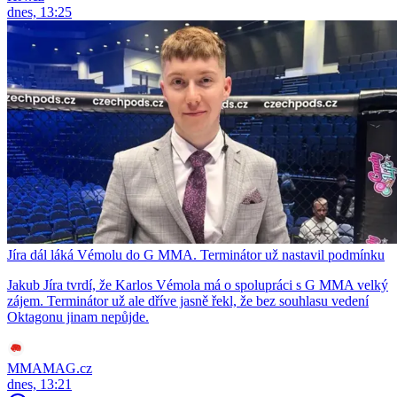
dnes, 13:25
Jíra dál láká Vémolu do G MMA. Terminátor už nastavil podmínku
Jakub Jíra tvrdí, že Karlos Vémola má o spolupráci s G MMA velký
zájem. Terminátor už ale dříve jasně řekl, že bez souhlasu vedení
Oktagonu jinam nepůjde.
MMAMAG.cz
dnes, 13:21