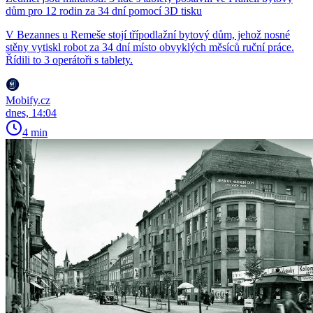
dům pro 12 rodin za 34 dní pomocí 3D tisku
V Bezannes u Remeše stojí třípodlažní bytový dům, jehož nosné
stěny vytiskl robot za 34 dní místo obvyklých měsíců ruční práce.
Řídili to 3 operátoři s tablety.
Mobify.cz
dnes, 14:04
4 min