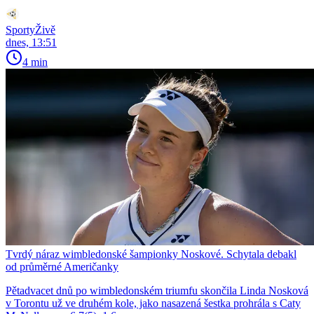
SportyŽivě
dnes, 13:51
4 min
Tvrdý náraz wimbledonské šampionky Noskové. Schytala debakl
od průměrné Američanky
Pětadvacet dnů po wimbledonském triumfu skončila Linda Nosková
v Torontu už ve druhém kole, jako nasazená šestka prohrála s Caty