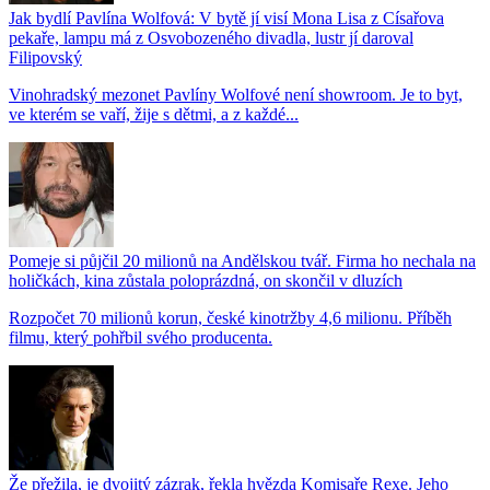
Jak bydlí Pavlína Wolfová: V bytě jí visí Mona Lisa z Císařova
pekaře, lampu má z Osvobozeného divadla, lustr jí daroval
Filipovský
Vinohradský mezonet Pavlíny Wolfové není showroom. Je to byt,
ve kterém se vaří, žije s dětmi, a z každé...
Pomeje si půjčil 20 milionů na Andělskou tvář. Firma ho nechala na
holičkách, kina zůstala poloprázdná, on skončil v dluzích
Rozpočet 70 milionů korun, české kinotržby 4,6 milionu. Příběh
filmu, který pohřbil svého producenta.
Že přežila, je dvojitý zázrak, řekla hvězda Komisaře Rexe. Jeho