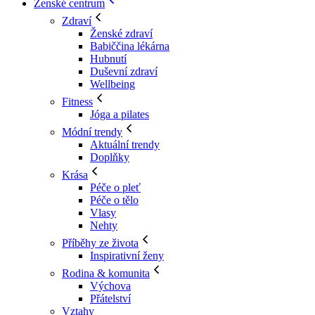
Ženské centrum
Zdraví
Ženské zdraví
Babiččina lékárna
Hubnutí
Duševní zdraví
Wellbeing
Fitness
Jóga a pilates
Módní trendy
Aktuální trendy
Doplňky
Krása
Péče o pleť
Péče o tělo
Vlasy
Nehty
Příběhy ze života
Inspirativní ženy
Rodina & komunita
Výchova
Přátelství
Vztahy