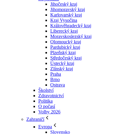
Jihočeský kraj
Jihomoravský kraj
Karlovarský kraj
Kraj Vysočina
Králověhradecký kraj
Liberecký kraj
Moravskoslezský kraj
Olomoucký kraj
Pardubický kraj
Plzeňský kraj
Středočeský kraj
Ústecký kraj
Zlínský kraj
Praha
Brno
Ostrava
Školství
Zdravotnictví
Politika
O počasí
Volby 2026
Zahraničí
Evropa
Slovensko