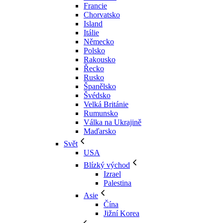
Francie
Chorvatsko
Island
Itálie
Německo
Polsko
Rakousko
Řecko
Rusko
Španělsko
Švédsko
Velká Británie
Rumunsko
Válka na Ukrajině
Maďarsko
Svět
USA
Blízký východ
Izrael
Palestina
Asie
Čína
Jižní Korea