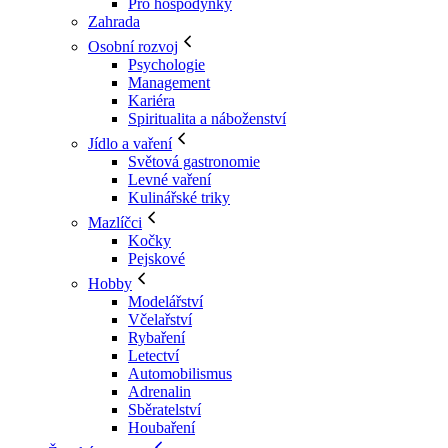
Pro hospodyňky
Zahrada
Osobní rozvoj
Psychologie
Management
Kariéra
Spiritualita a náboženství
Jídlo a vaření
Světová gastronomie
Levné vaření
Kulinářské triky
Mazlíčci
Kočky
Pejskové
Hobby
Modelářství
Včelařství
Rybaření
Letectví
Automobilismus
Adrenalin
Sběratelství
Houbaření