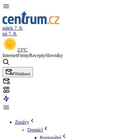
pátek 7. 8.
pá 7. 8.
23°C
Internet
Firmy
Recepty
Slovníky
Přihlášení
Zprávy
Domácí
Regionální