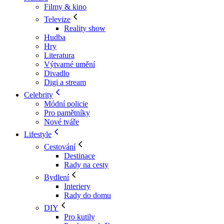
Filmy & kino
Televize
Reality show
Hudba
Hry
Literatura
Výtvarné umění
Divadlo
Digi a stream
Celebrity
Módní policie
Pro pamětníky
Nové tváře
Lifestyle
Cestování
Destinace
Rady na cesty
Bydlení
Interiery
Rady do domu
DIY
Pro kutily