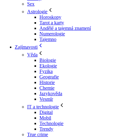
Sex
Astrologie
Horoskopy
Tarot a karty
Andělé a tajemná znamení
Numerologie
Tajemno
Zajímavosti
Věda
Biologie
Ekologie
Fyzika
Geografie
Historie
Chemie
Jazykověda
Vesmír
IT a technologie
Digital
Mobil
Technologie
Trendy
True crime