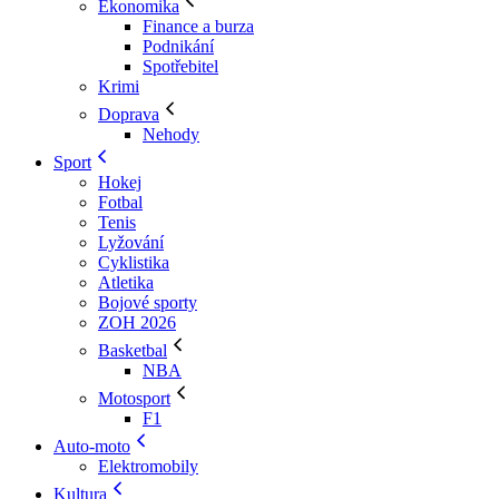
Ekonomika
Finance a burza
Podnikání
Spotřebitel
Krimi
Doprava
Nehody
Sport
Hokej
Fotbal
Tenis
Lyžování
Cyklistika
Atletika
Bojové sporty
ZOH 2026
Basketbal
NBA
Motosport
F1
Auto-moto
Elektromobily
Kultura