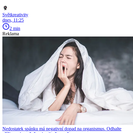
Světkreativity
dnes, 11:25
2 min
Reklama
Nedostatek spánku má negativní dopad na organismus. Odhalte