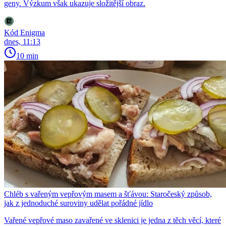
geny. Výzkum však ukazuje složitější obraz.
Kód Enigma
dnes, 11:13
10 min
Chléb s vařeným vepřovým masem a šťávou: Staročeský způsob,
jak z jednoduché suroviny udělat pořádné jídlo
Vařené vepřové maso zavařené ve sklenici je jedna z těch věcí, které