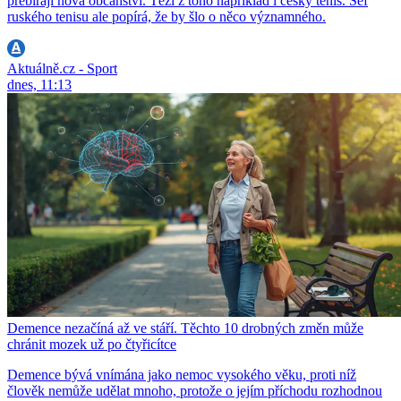
přebírají nová občanství. Těží z toho například i český tenis. Šéf
ruského tenisu ale popírá, že by šlo o něco významného.
Aktuálně.cz - Sport
dnes, 11:13
Demence nezačíná až ve stáří. Těchto 10 drobných změn může
chránit mozek už po čtyřicítce
Demence bývá vnímána jako nemoc vysokého věku, proti níž
člověk nemůže udělat mnoho, protože o jejím příchodu rozhodnou