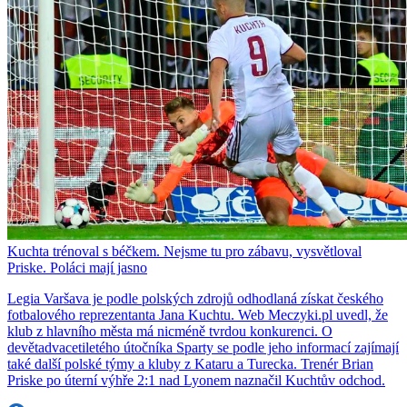
Kuchta trénoval s béčkem. Nejsme tu pro zábavu, vysvětloval
Priske. Poláci mají jasno
Legia Varšava je podle polských zdrojů odhodlaná získat českého
fotbalového reprezentanta Jana Kuchtu. Web Meczyki.pl uvedl, že
klub z hlavního města má nicméně tvrdou konkurenci. O
devětadvacetiletého útočníka Sparty se podle jeho informací zajímají
také další polské týmy a kluby z Kataru a Turecka. Trenér Brian
Priske po úterní výhře 2:1 nad Lyonem naznačil Kuchtův odchod.