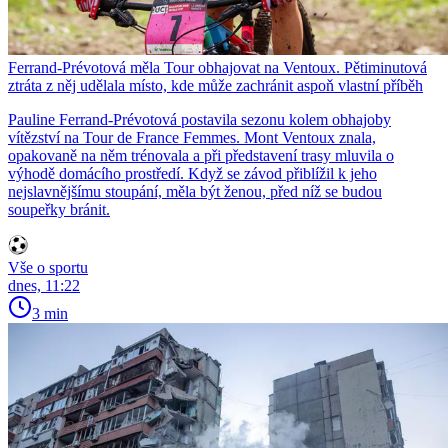
Ferrand-Prévotová měla Tour obhajovat na Ventoux. Pětiminutová
ztráta z něj udělala místo, kde může zachránit aspoň vlastní příběh
Pauline Ferrand-Prévotová postavila sezonu kolem obhajoby
vítězství na Tour de France Femmes. Mont Ventoux znala,
opakovaně na něm trénovala a při představení trasy mluvila o
výhodě domácího prostředí. Když se závod přiblížil k jeho
nejslavnějšímu stoupání, měla být ženou, před níž se budou
soupeřky bránit.
Vše o sportu
dnes, 11:22
3 min