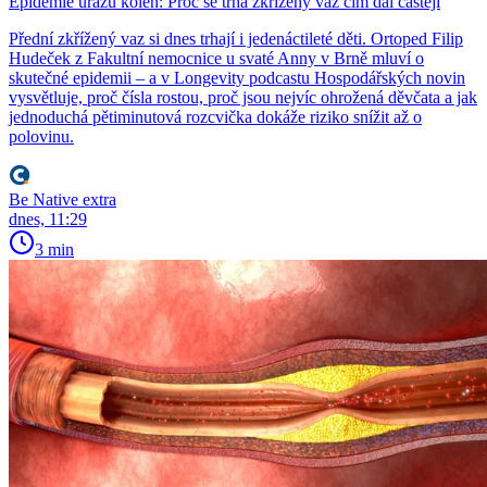
Epidemie úrazů kolen: Proč se trhá zkřížený vaz čím dál častěji
Přední zkřížený vaz si dnes trhají i jedenáctileté děti. Ortoped Filip
Hudeček z Fakultní nemocnice u svaté Anny v Brně mluví o
skutečné epidemii – a v Longevity podcastu Hospodářských novin
vysvětluje, proč čísla rostou, proč jsou nejvíc ohrožená děvčata a jak
jednoduchá pětiminutová rozcvička dokáže riziko snížit až o
polovinu.
Be Native extra
dnes, 11:29
3 min