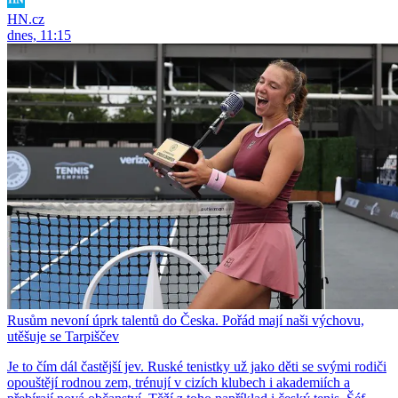
HN.cz
dnes, 11:15
Rusům nevoní úprk talentů do Česka. Pořád mají naši výchovu,
utěšuje se Tarpiščev
Je to čím dál častější jev. Ruské tenistky už jako děti se svými rodiči
opouštějí rodnou zem, trénují v cizích klubech i akademiích a