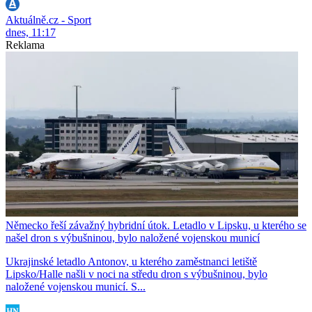
Aktuálně.cz - Sport
dnes, 11:17
Reklama
Německo řeší závažný hybridní útok. Letadlo v Lipsku, u kterého se
našel dron s výbušninou, bylo naložené vojenskou municí
Ukrajinské letadlo Antonov, u kterého zaměstnanci letiště
Lipsko/Halle našli v noci na středu dron s výbušninou, bylo
naložené vojenskou municí. S...