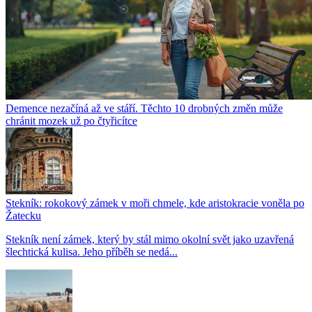
Demence nezačíná až ve stáří. Těchto 10 drobných změn může
chránit mozek už po čtyřicítce
Stekník: rokokový zámek v moři chmele, kde aristokracie voněla po
Žatecku
Stekník není zámek, který by stál mimo okolní svět jako uzavřená
šlechtická kulisa. Jeho příběh se nedá...