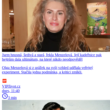
Jsem hnusná, šedivá a stará, řekla Menzelová. Její kadeřnice pak
hejtrům dala ultimátum, na které nikdo neodpověděl
Olga Menzelová si z urážek na svůj vzhled udělala veřejný
experiment. Stačila jedna podmínka, a kritici zmlkli.
VIPživot.cz
dnes, 11:40
3 min