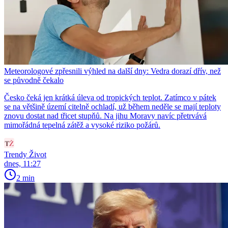
Meteorologové zpřesnili výhled na další dny: Vedra dorazí dřív, než
se původně čekalo
Česko čeká jen krátká úleva od tropických teplot. Zatímco v pátek
se na většině území citelně ochladí, už během neděle se mají teploty
znovu dostat nad třicet stupňů. Na jihu Moravy navíc přetrvává
mimořádná tepelná zátěž a vysoké riziko požárů.
Trendy Život
dnes, 11:27
2 min