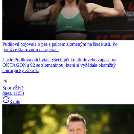
Pudilová bojovala o pás s palcem zlomeným na šest kusů. Po
porážce šla rovnou na operaci
Lucie Pudilová odchytala všech pět kol titulového zápasu na
OKTAGONu 92 se zlomeninou, která si vyžádala okamžitý
chirurgický zákrok.
SportyŽivě
dnes, 11:53
3 min