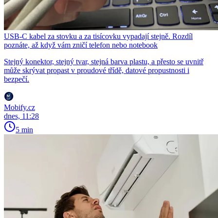
USB-C kabel za stovku a za tisícovku vypadají stejně. Rozdíl
poznáte, až když vám zničí telefon nebo notebook
Stejný konektor, stejný tvar, stejná barva plastu, a přesto se uvnitř
může skrývat propast v proudové třídě, datové propustnosti i
bezpečí.
Mobify.cz
dnes, 11:28
5 min