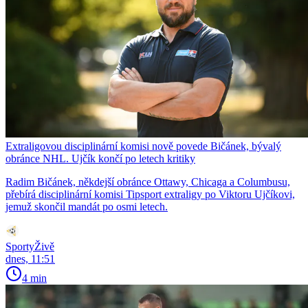
Extraligovou disciplinární komisi nově povede Bičánek, bývalý
obránce NHL. Ujčík končí po letech kritiky
Radim Bičánek, někdejší obránce Ottawy, Chicaga a Columbusu,
přebírá disciplinární komisi Tipsport extraligy po Viktoru Ujčíkovi,
jemuž skončil mandát po osmi letech.
SportyŽivě
dnes, 11:51
4 min