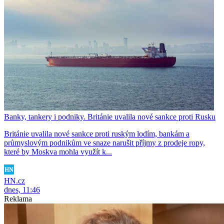
Banky, tankery i podniky. Británie uvalila nové sankce proti Rusku
Británie uvalila nové sankce proti ruským lodím, bankám a
průmyslovým podnikům ve snaze narušit příjmy z prodeje ropy,
které by Moskva mohla využít k...
HN.cz
dnes, 11:46
Reklama