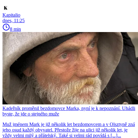
Kapitalio
dnes, 11:25
8 min
Kadeřník proměnil bezdomovce Marka, nyní je k nepoznání. Uhádli
byste, že jde o stejného muže
Muž jménem Mark je již několik let bezdomovcem a v Olsztyně zná
jeho osud každý obyvatel. Přestože žije na ulici již několik let, je
vždy velmi milý a přátelský. Také si velmi rád povídá s [...]...