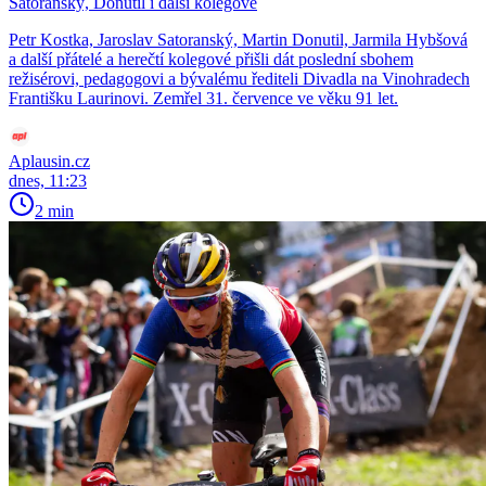
Satoranský, Donutil i další kolegové
Petr Kostka, Jaroslav Satoranský, Martin Donutil, Jarmila Hybšová
a další přátelé a herečtí kolegové přišli dát poslední sbohem
režisérovi, pedagogovi a bývalému řediteli Divadla na Vinohradech
Františku Laurinovi. Zemřel 31. července ve věku 91 let.
Aplausin.cz
dnes, 11:23
2 min