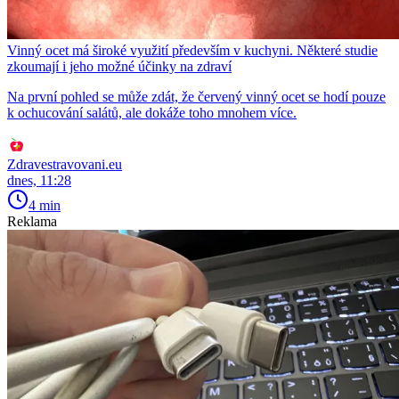
Vinný ocet má široké využití především v kuchyni. Některé studie
zkoumají i jeho možné účinky na zdraví
Na první pohled se může zdát, že červený vinný ocet se hodí pouze
k ochucování salátů, ale dokáže toho mnohem více.
Zdravestravovani.eu
dnes, 11:28
4 min
Reklama