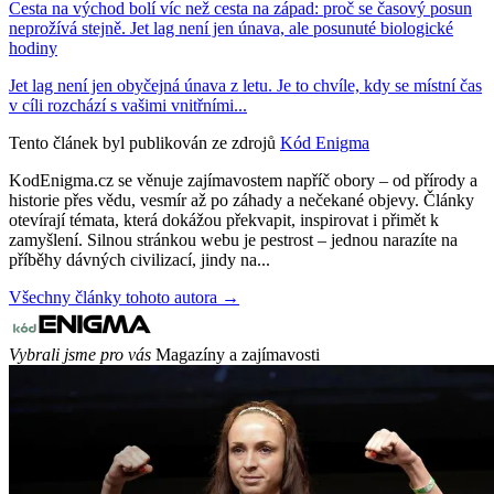
Cesta na východ bolí víc než cesta na západ: proč se časový posun
neprožívá stejně. Jet lag není jen únava, ale posunuté biologické
hodiny
Jet lag není jen obyčejná únava z letu. Je to chvíle, kdy se místní čas
v cíli rozchází s vašimi vnitřními...
Tento článek byl publikován ze zdrojů
Kód Enigma
KodEnigma.cz se věnuje zajímavostem napříč obory – od přírody a
historie přes vědu, vesmír až po záhady a nečekané objevy. Články
otevírají témata, která dokážou překvapit, inspirovat i přimět k
zamyšlení. Silnou stránkou webu je pestrost – jednou narazíte na
příběhy dávných civilizací, jindy na...
Všechny články tohoto autora →
Vybrali jsme pro vás
Magazíny a zajímavosti