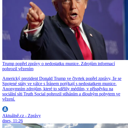
Trump popřel zprávy o nedostatku munice. Zdrojům informací
pohrozil vězením
Americký prezident Donald Trump ve čtvrtek popřel zprávy, že se
Spojené státy ve válce s Íránem potýkají s nedostatkem munice.
Anonymním zdrojům, které to sdělily médiím, v příspěvku na
sociální síti Truth Social pohrozil stíháním a dlouhým pobytem ve
vězení.
Aktuálně.cz - Zprávy
dnes, 11:26