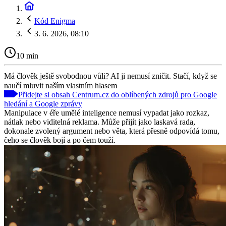
Kód Enigma
3. 6. 2026, 08:10
10 min
Má člověk ještě svobodnou vůli? AI ji nemusí zničit. Stačí, když se
naučí mluvit naším vlastním hlasem
Přidejte si obsah Centrum.cz do oblíbených zdrojů pro Google
hledání a Google zprávy
Manipulace v éře umělé inteligence nemusí vypadat jako rozkaz,
nátlak nebo viditelná reklama. Může přijít jako laskavá rada,
dokonale zvolený argument nebo věta, která přesně odpovídá tomu,
čeho se člověk bojí a po čem touží.