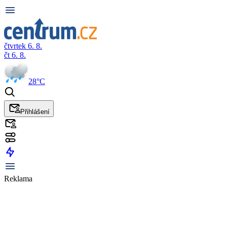
čtvrtek 6. 8.
čt 6. 8.
28°C
Přihlášení
Reklama