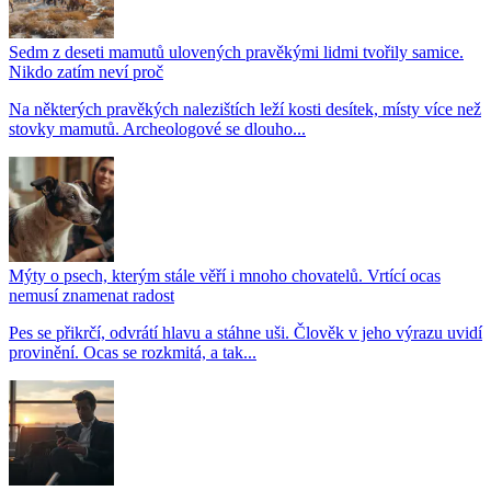
Sedm z deseti mamutů ulovených pravěkými lidmi tvořily samice.
Nikdo zatím neví proč
Na některých pravěkých nalezištích leží kosti desítek, místy více než
stovky mamutů. Archeologové se dlouho...
Mýty o psech, kterým stále věří i mnoho chovatelů. Vrtící ocas
nemusí znamenat radost
Pes se přikrčí, odvrátí hlavu a stáhne uši. Člověk v jeho výrazu uvidí
provinění. Ocas se rozkmitá, a tak...