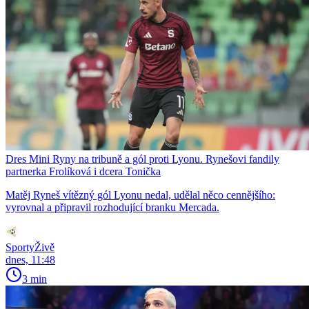
Dres Mini Ryny na tribuně a gól proti Lyonu. Rynešovi fandily
partnerka Frolíková i dcera Tonička
Matěj Ryneš vítězný gól Lyonu nedal, udělal něco cennějšího:
vyrovnal a připravil rozhodující branku Mercada.
SportyŽivě
dnes, 11:48
3 min