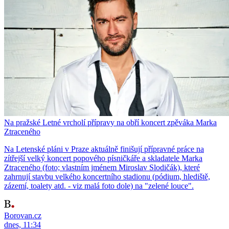
Na pražské Letné vrcholí přípravy na obří koncert zpěváka Marka
Ztraceného
Na Letenské pláni v Praze aktuálně finišují přípravné práce na
zítřejší velký koncert popového písničkáře a skladatele Marka
Ztraceného (foto; vlastním jménem Miroslav Slodičák), které
zahrnují stavbu velkého koncertního stadionu (pódium, hlediště,
zázemí, toalety atd. - viz malá foto dole) na "zelené louce".
Borovan.cz
dnes, 11:34