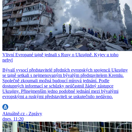
Vlivní Evropané tajně jednali s Rusy o Ukrajině. Kyjev u toho
nebyl
Bývalí vysocí představitelé předních evropských spojenců Ukrajiny
se tajně setkali s nejmenovaným bývalým představitelem Kremlu.
Společně zkoumali možná budoucí mírová jednání. Podle
dostupných informací se schůzky neúčastnil žádný zástupce
Ukrajiny. Přinejmenším jedno podobné jednání mezi bývalými
evropskými a ruskými představiteli se uskutečnilo nedávno.
Aktuálně.cz - Zprávy
dnes, 11:20