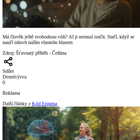
Má člověk ještě svobodnou vůli? AI ji nemusí zničit. Stačí, když se
naučí mluvit naším vlastním hlasem
Zdroj
:
Šťavnatý příběh - Čeština
Sdílet
Denní
výzva
0
Reklama
Další články z
Kód Enigma