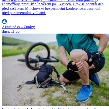
znemožňuje propuštění z vězení po 15 letech. Útok se odehrál den
před začátkem Mnichovské bezpečnostní konference a deset dní
před parlamentními volbami.
Aktuálně.cz - Zprávy
dnes, 11:30