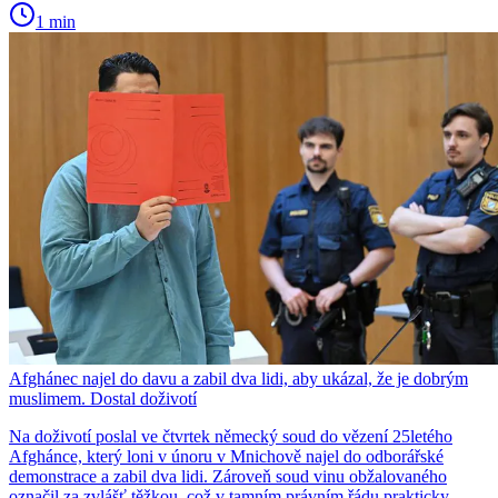
1 min
Afghánec najel do davu a zabil dva lidi, aby ukázal, že je dobrým
muslimem. Dostal doživotí
Na doživotí poslal ve čtvrtek německý soud do vězení 25letého
Afghánce, který loni v únoru v Mnichově najel do odborářské
demonstrace a zabil dva lidi. Zároveň soud vinu obžalovaného
označil za zvlášť těžkou, což v tamním právním řádu prakticky