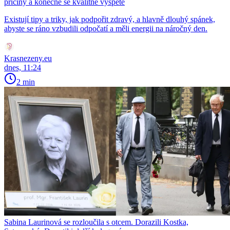
příčiny a konečně se kvalitně vyspěte
Existují tipy a triky, jak podpořit zdravý, a hlavně dlouhý spánek,
abyste se ráno vzbudili odpočatí a měli energii na náročný den.
Krasnezeny.eu
dnes, 11:24
2 min
Sabina Laurinová se rozloučila s otcem. Dorazili Kostka,