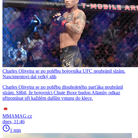
Charles Oliveira se po pohřbu bojovníka UFC neubránil slzám.
Nascimentovi dal velký slib
Charles Oliveira se po pohřbu dlouholetého parťáka neubránil
slzám. Slíbil, že bojovníci Chute Boxe budou Allanův odkaz
připomínat při každém dalším vstupu do klece.
MMAMAG.cz
dnes, 11:46
1 min