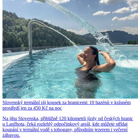
Slovenský termální ráj kousek za hranicemi: 10 bazénů v krásném
prostředí jen za 450 Kč na noc
Na jihu Slovenska, přibližně 120 kilometrů jízdy od českých hranic
u Lanžhota, čeká rozlehlý odpočinkový areál, kde můžete střídat
koupání v termální vodě s tobogany, přírodním jezerem i večerní
zábavou.