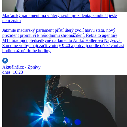
Maďarský parlament má v úterý zvolit prezidenta, kandidát ještě
není znám
Jakmile maďarský parlament příští úterý zvolí hlavu státu, nový
prezident promluví k národnímu shromáždění. Řekla to agentuře
MTI úřadující předsedkyně parlamentu Anikó Hallerová Nagyová.
Samotné volby mají začít v úterý 9:40 a potrvají podle očekávání asi
hodinu až půldruhé hodiny.
Aktuálně.cz - Zprávy
dnes, 16:23