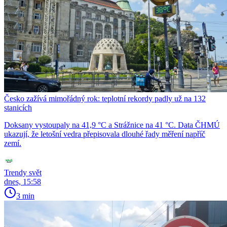
Česko zažívá mimořádný rok: teplotní rekordy padly už na 132
stanicích
Doksany vystoupaly na 41,9 °C a Strážnice na 41 °C. Data ČHMÚ
ukazují, že letošní vedra přepisovala dlouhé řady měření napříč
zemí.
Trendy svět
dnes, 15:58
3 min