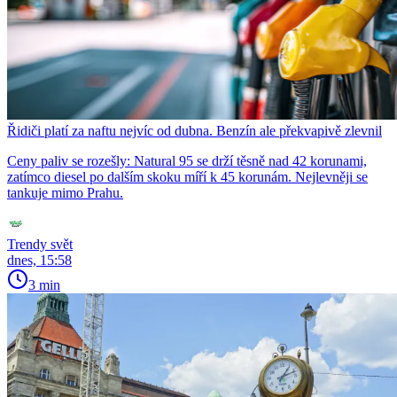
Řidiči platí za naftu nejvíc od dubna. Benzín ale překvapivě zlevnil
Ceny paliv se rozešly: Natural 95 se drží těsně nad 42 korunami,
zatímco diesel po dalším skoku míří k 45 korunám. Nejlevněji se
tankuje mimo Prahu.
Trendy svět
dnes, 15:58
3 min