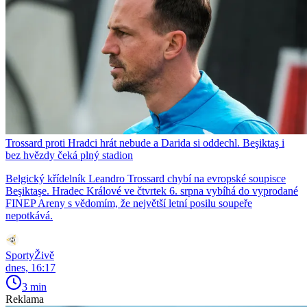
Trossard proti Hradci hrát nebude a Darida si oddechl. Beşiktaş i
bez hvězdy čeká plný stadion
Belgický křídelník Leandro Trossard chybí na evropské soupisce
Beşiktaşe. Hradec Králové ve čtvrtek 6. srpna vybíhá do vyprodané
FINEP Areny s vědomím, že největší letní posilu soupeře
nepotkává.
SportyŽivě
dnes, 16:17
3 min
Reklama