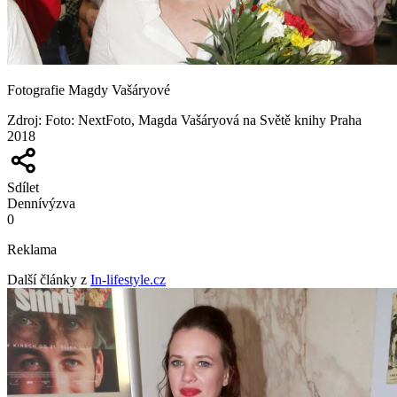
Fotografie Magdy Vašáryové
Zdroj
:
Foto: NextFoto, Magda Vašáryová na Světě knihy Praha
2018
Sdílet
Denní
výzva
0
Reklama
Další články z
In-lifestyle.cz