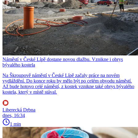
Náměstí v České Lípě dostane novou dlažbu. Vznikne i obrys
bývalého kostela
Na Škroupově náměstí v České Lípě začaly práce na novém
vydláždění. Do konce roku by mělo být po celém obvodu náměstí.
Až bude hotovo celé náměstí, z kostek vznikne také obrys bývalého
kostela, který v místě stával.
Liberecká Drbna
dnes, 16:34
1 min