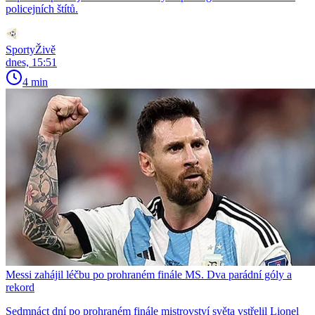
policejních štítů.
SportyŽivě
dnes, 15:51
4 min
Messi zahájil léčbu po prohraném finále MS. Dva parádní góly a
rekord
Sedmnáct dní po prohraném finále mistrovství světa vstřelil Lionel