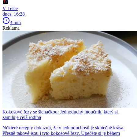
V Telce
dnes, 16:28
3 min
Reklama
Kokosové řezy se šlehačkou: Jednoduchý moučník, který si
zamiluje celá rodina
Některé recepty dokazují, že v jednoduchosti je skutečně krása.
Přesně takové jsou i tyto kokosové řezy. Upečete si je během