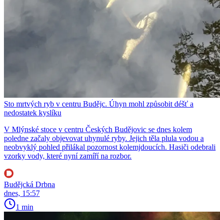
Sto mrtvých ryb v centru Budějc. Úhyn mohl způsobit déšť a
nedostatek kyslíku
V Mlýnské stoce v centru Českých Budějovic se dnes kolem
poledne začaly objevovat uhynulé ryby. Jejich těla plula vodou a
neobvyklý pohled přilákal pozornost kolemjdoucích. Hasiči odebrali
vzorky vody, které nyní zamíří na rozbor.
Budějcká Drbna
dnes, 15:57
1 min