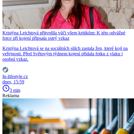
Kristýna Leichtová přitvrdila vůči všem kritikům: K této odvážné
fotce při kojení připsala ostrý vzkaz
Kristýna Leichtová se na sociálních sítích zastala žen, které kojí na
veřejnosti. Před Světovým týdnem kojení přidala fotku z vlaku i
osobní vzkaz.
In-lifestyle.cz
dnes, 15:59
3 min
Reklama