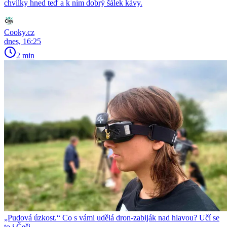
chvilky hned teď a k nim dobrý šálek kávy.
Cooky.cz
dnes, 16:25
2 min
„Pudová úzkost.“ Co s vámi udělá dron-zabiják nad hlavou? Učí se
to i Češi