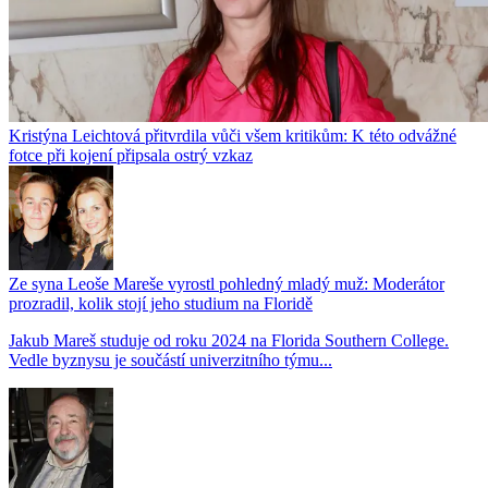
Kristýna Leichtová přitvrdila vůči všem kritikům: K této odvážné
fotce při kojení připsala ostrý vzkaz
Ze syna Leoše Mareše vyrostl pohledný mladý muž: Moderátor
prozradil, kolik stojí jeho studium na Floridě
Jakub Mareš studuje od roku 2024 na Florida Southern College.
Vedle byznysu je součástí univerzitního týmu...