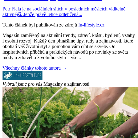
Petr Fiala je na sociálních sítích v posledních měsících viditelně
aktivnější. Jenže právě lehce odlehčená...
Tento článek byl publikován ze zdrojů
In-lifestyle.cz
Magazín zaměřený na aktuální trendy, zdraví, krásu, bydlení, vztahy
i osobní rozvoj. Každý den přinášíme tipy, rady a zajímavosti, které
obohatí váš životní styl a pomohou vám cítit se skvěle. Od
inspirativních příběhů a praktických návodů po novinky ze světa
módy a zdravého životního stylu – vše...
Všechny články tohoto autora →
Vybrali jsme pro vás
Magazíny a zajímavosti