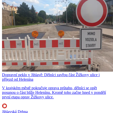
Dopravní peklo v Jihlavě: Dělníci zavřou část Žižkovy ulice i
příjezd od Helenína
V krajském městě pokračuje oprava průtahu, dělníci se opět
posunou o část blíže Helenínu. Kromě toho začne hned v pondělí
první etapa oprav Žižkovy ulice.
Jihlavská Drbna