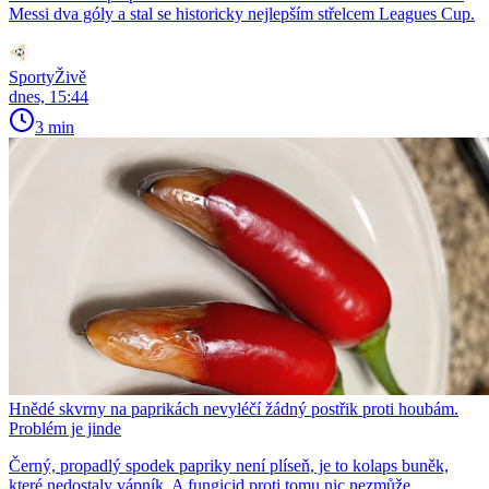
Messi dva góly a stal se historicky nejlepším střelcem Leagues Cup.
SportyŽivě
dnes, 15:44
3 min
Hnědé skvrny na paprikách nevyléčí žádný postřik proti houbám.
Problém je jinde
Černý, propadlý spodek papriky není plíseň, je to kolaps buněk,
které nedostaly vápník. A fungicid proti tomu nic nezmůže.