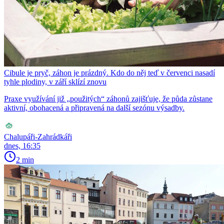
Cibule je pryč, záhon je prázdný. Kdo do něj teď v červenci nasadí
tyhle plodiny, v září sklízí znovu
Praxe využívání již „použitých“ záhonů zajišťuje, že půda zůstane
aktivní, obohacená a připravená na další sezónu výsadby.
Chalupáři-Zahrádkáři
dnes, 16:35
2 min