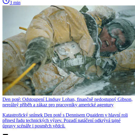
3 min
Den poté: Odstoupení Lindsay Lohan, finančně nedostupný Gibson,
nereálný příběh a zákaz pro pracovníky americké agentury
Katastrofický snímek Den poté s Dennisem Quaidem v hlavní roli
přinesl řadu technických výzev. Pozadí natáčení odkrývá tajné
úpravy scénáře i posměch vědců.