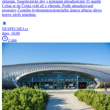
zklamán. Supertropické dny s teplotami přesahujícími 35 stupňů
Celsia se do Česka vrátí už o víkendu. Podle aktualizované
prognózy Českého hydrometeorologického ústavu přinese úlevu
teprve závěr prázdnin.
NESPECHEJ.cz
dnes, 16:00
2 min