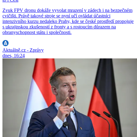
Zvuk FPV dronu dokáže vyvolat mrazení v zádech i na bezpečném
cvičišti. Právě takové stroje se nyní učí ovládat účastníci
intenzivního kurzu nedaleko Prahy, kde se české prostředí propojuje
s ukrajinskou zkušeností z fronty a s rostoucím důrazem na
obranyschopnost státu i společnosti.
Aktuálně.cz - Zprávy
dnes, 16:24