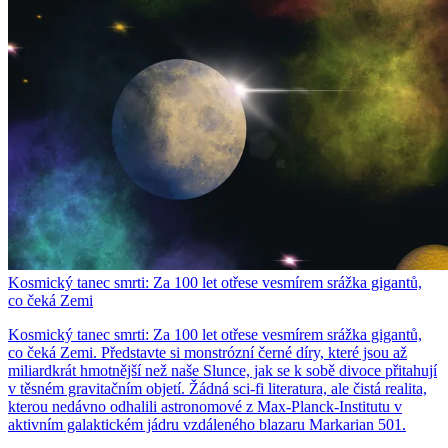
Kosmický tanec smrti: Za 100 let otřese vesmírem srážka gigantů,
co čeká Zemi
Kosmický tanec smrti: Za 100 let otřese vesmírem srážka gigantů,
co čeká Zemi. Představte si monstrózní černé díry, které jsou až
miliardkrát hmotnější než naše Slunce, jak se k sobě divoce přitahují
v těsném gravitačním objetí. Žádná sci-fi literatura, ale čistá realita,
kterou nedávno odhalili astronomové z Max-Planck-Institutu v
aktivním galaktickém jádru vzdáleného blazaru Markarian 501.