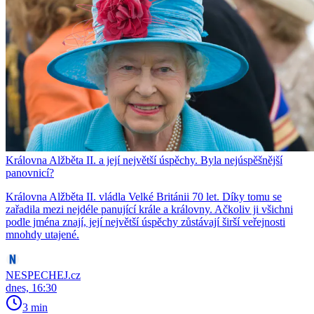
Královna Alžběta II. a její největší úspěchy. Byla nejúspěšnější
panovnicí?
Královna Alžběta II. vládla Velké Británii 70 let. Díky tomu se
zařadila mezi nejdéle panující krále a královny. Ačkoliv ji všichni
podle jména znají, její největší úspěchy zůstávají širší veřejnosti
mnohdy utajené.
NESPECHEJ.cz
dnes, 16:30
3 min