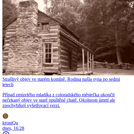
Strašlivý objev ve starém komíně. Rodina našla syna po sedmi
letech
Případ zmizelého mladíka z coloradského městečka ukončil
nečekaný objev ve staré opuštěné chatě. Okolnosti úmrtí ale
zpochybňují vyšetřovací verzi.
kroniQa
dnes, 16:28