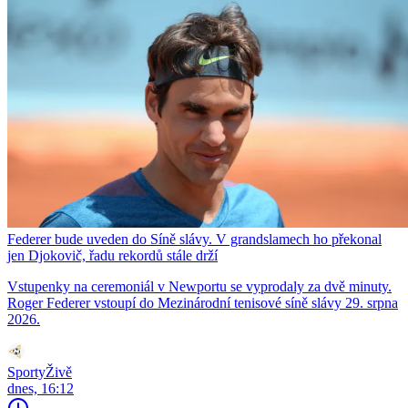
Federer bude uveden do Síně slávy. V grandslamech ho překonal
jen Djokovič, řadu rekordů stále drží
Vstupenky na ceremoniál v Newportu se vyprodaly za dvě minuty.
Roger Federer vstoupí do Mezinárodní tenisové síně slávy 29. srpna
2026.
SportyŽivě
dnes, 16:12