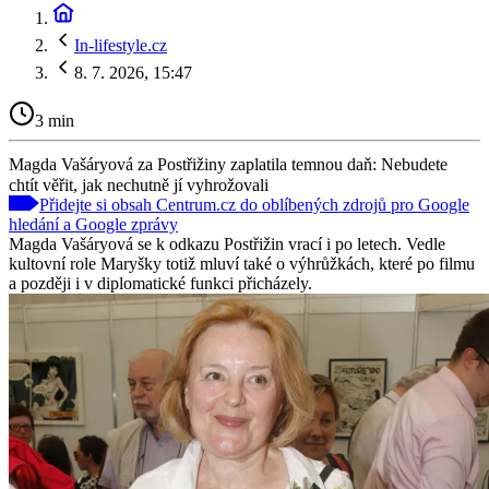
In-lifestyle.cz
8. 7. 2026, 15:47
3 min
Magda Vašáryová za Postřižiny zaplatila temnou daň: Nebudete
chtít věřit, jak nechutně jí vyhrožovali
Přidejte si obsah Centrum.cz do oblíbených zdrojů pro Google
hledání a Google zprávy
Magda Vašáryová se k odkazu Postřižin vrací i po letech. Vedle
kultovní role Maryšky totiž mluví také o výhrůžkách, které po filmu
a později i v diplomatické funkci přicházely.