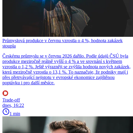
Průmyslová produkce v červnu vzrostla o 4 %, hodnota zakázek
stoupla
Českému průmyslu se v červnu 2026 dařilo. Podle údajů ČSÚ byla
produkce meziročně reálně vyšší o 4 % a ve srovnání s květnem
vzrostla o 1,2 %. Ještě výrazněji se zvýšila hodnota nových zakázek,
která meziročně vzrostla o 13,1 %. To naznačuje, že podniky mají i
přes přetrvávající nejistotu v evropské ekonomice zajištěnou
poptávku i pro další měsíce.
Trade-off
dnes, 16:22
1 min