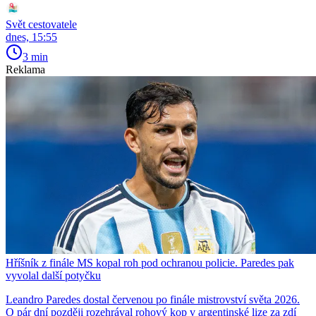
Svět cestovatele
dnes, 15:55
3 min
Reklama
Hříšník z finále MS kopal roh pod ochranou policie. Paredes pak
vyvolal další potyčku
Leandro Paredes dostal červenou po finále mistrovství světa 2026.
O pár dní později rozehrával rohový kop v argentinské lize za zdí