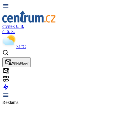
čtvrtek 6. 8.
čt 6. 8.
31°C
Přihlášení
Reklama