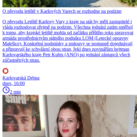
O převodu letiště v Karlových Varech se rozhodne na podzim
O převodu Letiště Karlovy Vary z kraje na stát by měli zastupitelé i
vláda rozhodovat zřejmě na podzim. Všechna jednání zatím směřují
k tomu, aby krajské letiště mohla od začátku příštího roku spravovat
armáda prostřednictvím státního podniku LOM (Letecké opravny
Malešice). Konkrétní podmínky a smlouvy se postupně dojednávají
a připravují ke schválení obou stran, řekl dnes novinářům hejtman
Karlovarského kraje Petr Kubis (ANO) po jednání zástupců všech
zúčastněných stran.
Karlovarská Drbna
dnes, 16:00
2 min