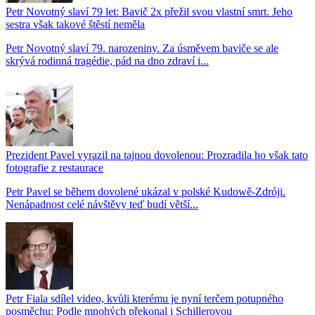
Petr Novotný slaví 79 let: Bavič 2x přežil svou vlastní smrt. Jeho
sestra však takové štěstí neměla
Petr Novotný slaví 79. narozeniny. Za úsměvem baviče se ale
skrývá rodinná tragédie, pád na dno zdraví i...
Prezident Pavel vyrazil na tajnou dovolenou: Prozradila ho však tato
fotografie z restaurace
Petr Pavel se během dovolené ukázal v polské Kudowě-Zdróji.
Nenápadnost celé návštěvy teď budí větší...
Petr Fiala sdílel video, kvůli kterému je nyní terčem potupného
posměchu: Podle mnohých překonal i Schillerovou