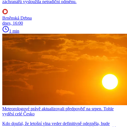
záchranářů vysloužila netradiční odměnu.
Brněnská Drbna
dnes, 16:00
1 min
Meteorologové právě aktualizovali předpověď na srpen. Tohle
vyděsí celé Česko
Kdo doufal, že letošní vlna veder definitivně odezněla, bude