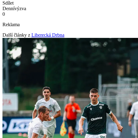
Sdílet
Denní
výzva
0
Reklama
Další články z
Liberecká Drbna