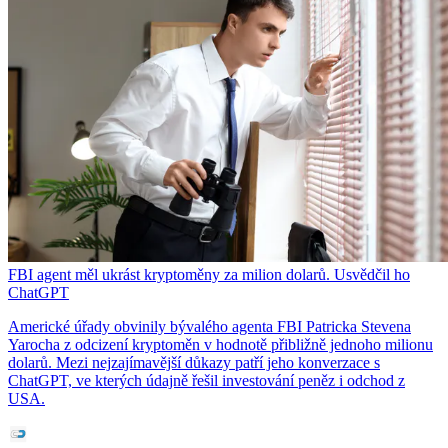
FBI agent měl ukrást kryptoměny za milion dolarů. Usvědčil ho
ChatGPT
Americké úřady obvinily bývalého agenta FBI Patricka Stevena
Yarocha z odcizení kryptoměn v hodnotě přibližně jednoho milionu
dolarů. Mezi nejzajímavější důkazy patří jeho konverzace s
ChatGPT, ve kterých údajně řešil investování peněz i odchod z
USA.