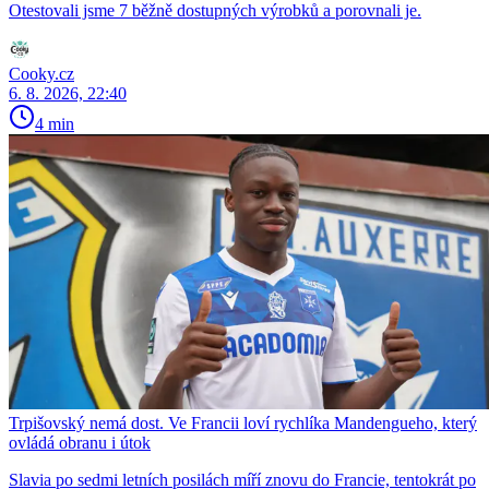
Otestovali jsme 7 běžně dostupných výrobků a porovnali je.
Cooky.cz
6. 8. 2026, 22:40
4 min
Trpišovský nemá dost. Ve Francii loví rychlíka Mandengueho, který
ovládá obranu i útok
Slavia po sedmi letních posilách míří znovu do Francie, tentokrát po