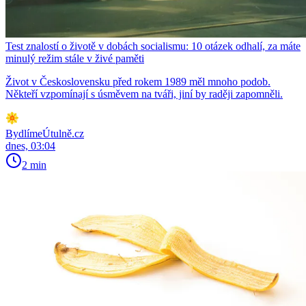
Test znalostí o životě v dobách socialismu: 10 otázek odhalí, za máte
minulý režim stále v živé paměti
Život v Československu před rokem 1989 měl mnoho podob.
Někteří vzpomínají s úsměvem na tváři, jiní by raději zapomněli.
BydlímeÚtulně.cz
dnes, 03:04
2 min