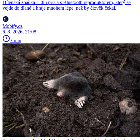
Dílenská značka Lidlu přišla s Bluetooth reproduktorem, který se
vejde do dlaně a hraje mnohem lépe, než by člověk čekal.
Mobify.cz
6. 8. 2026, 21:08
3 min