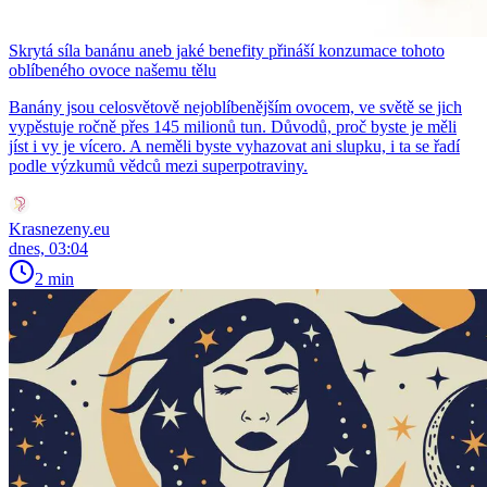
Skrytá síla banánu aneb jaké benefity přináší konzumace tohoto
oblíbeného ovoce našemu tělu
Banány jsou celosvětově nejoblíbenějším ovocem, ve světě se jich
vypěstuje ročně přes 145 milionů tun. Důvodů, proč byste je měli
jíst i vy je vícero. A neměli byste vyhazovat ani slupku, i ta se řadí
podle výzkumů vědců mezi superpotraviny.
Krasnezeny.eu
dnes, 03:04
2 min