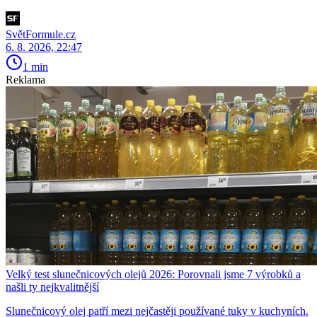
SvětFormule.cz
6. 8. 2026, 22:47
1 min
Reklama
Velký test slunečnicových olejů 2026: Porovnali jsme 7 výrobků a
našli ty nejkvalitnější
Slunečnicový olej patří mezi nejčastěji používané tuky v kuchyních.