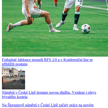
Fotbalisté Jablonce porazili RFS 2:0 a v Konferenční lize se
přiblížili postupu
Náměstí v České Lípě dostane novou dlažbu. Vznikne i obrys
bývalého kostela
Na Škroupově náměstí v České Lípě začaly práce na novém