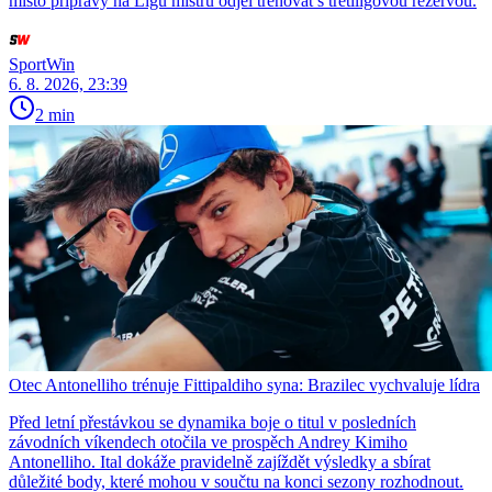
místo přípravy na Ligu mistrů odjel trénovat s třetiligovou rezervou.
SportWin
6. 8. 2026, 23:39
2 min
Otec Antonelliho trénuje Fittipaldiho syna: Brazilec vychvaluje lídra
Před letní přestávkou se dynamika boje o titul v posledních
závodních víkendech otočila ve prospěch Andrey Kimiho
Antonelliho. Ital dokáže pravidelně zajíždět výsledky a sbírat
důležité body, které mohou v součtu na konci sezony rozhodnout.