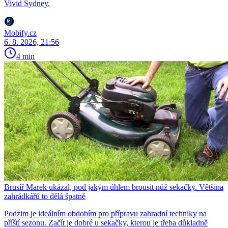
Vivid Sydney.
Mobify.cz
6. 8. 2026, 21:56
4 min
Brusíř Marek ukázal, pod jakým úhlem brousit nůž sekačky. Většina
zahrádkářů to dělá špatně
Podzim je ideálním obdobím pro přípravu zahradní techniky na
příští sezonu. Začít je dobré u sekačky, kterou je třeba důkladně