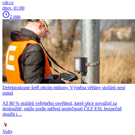
cdr.cz
dnes, 01:00
2 min
Defektoskopie šetří obcím miliony. Výměna většiny stožárů není
nutná
Až 80 % stožárů veřejného osvětlení, které obce považují za
dosloužilé, může podle měření společnosti ČEZ ESL bezpečně
sloužit i…
Volty