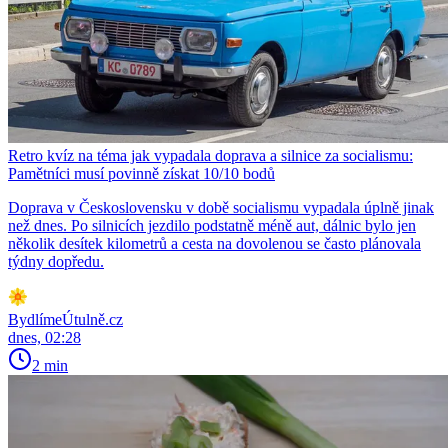
Retro kvíz na téma jak vypadala doprava a silnice za socialismu:
Pamětníci musí povinně získat 10/10 bodů
Doprava v Československu v době socialismu vypadala úplně jinak
než dnes. Po silnicích jezdilo podstatně méně aut, dálnic bylo jen
několik desítek kilometrů a cesta na dovolenou se často plánovala
týdny dopředu.
BydlímeÚtulně.cz
dnes, 02:28
2 min