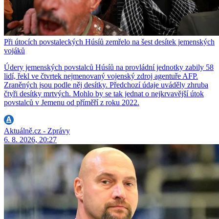
Při útocích povstaleckých Húsíů zemřelo na šest desítek jemenských
vojáků
Údery jemenských povstalců Húsíů na provládní jednotky zabily 58
lidí, řekl ve čtvrtek nejmenovaný vojenský zdroj agentuře AFP.
Zraněných jsou podle něj desítky. Předchozí údaje uváděly zhruba
čtyři desítky mrtvých. Mohlo by se tak jednat o nejkrvavější útok
povstalců v Jemenu od příměří z roku 2022.
Aktuálně.cz - Zprávy
6. 8. 2026, 20:27