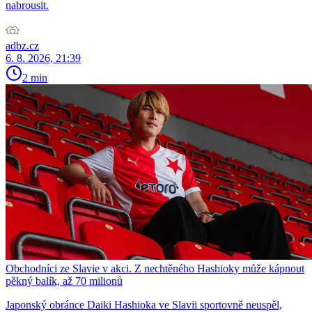
nabrousit.
adbz.cz
6. 8. 2026, 21:39
2 min
Obchodníci ze Slavie v akci. Z nechtěného Hashioky může kápnout
pěkný balík, až 70 milionů
Japonský obránce Daiki Hashioka ve Slavii sportovně neuspěl,