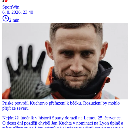
SportWin
6. 8. 2026, 23:40
2 min
Priske potvrdil Kuchtovo přeřazení k béčku. Rozuzlení by mohlo
přijít ze severu
Nejdražší útočník v historii Sparty dorazil na Letnou 25. července.
O deset dní později chyběl Jan Kuchta v nominaci na Lyon úplně a