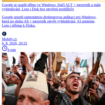
Google se usadil přímo ve Windows. Stačí ALT + mezerník a máte
vyhledávání, Lens i Disk bez otevření prohlížeče
Google spustil samostatnou desktopovou aplikaci pro Windows,
která po stisku Alt + mezerník otevře vyhledávání, AI asistenta,
Lens i přístup k Disku.
Mobify.cz
6. 8. 2026, 20:32
4 min