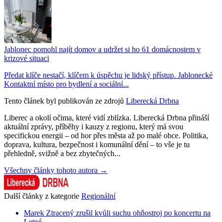
Jablonec pomohl najít domov a udržet si ho 61 domácnostem v
krizové situaci
Předat klíče nestačí, klíčem k úspěchu je lidský přístup. Jablonecké
Kontaktní místo pro bydlení a sociální...
Tento článek byl publikován ze zdrojů
Liberecká Drbna
Liberec a okolí očima, které vidí zblízka. Liberecká Drbna přináší
aktuální zprávy, příběhy i kauzy z regionu, který má svou
specifickou energii – od hor přes města až po malé obce. Politika,
doprava, kultura, bezpečnost i komunální dění – to vše je tu
přehledně, svižně a bez zbytečných...
Všechny články tohoto autora →
Další články z kategorie
Regionální
Marek Ztracený zrušil kvůli suchu ohňostroj po koncertu na
Letné