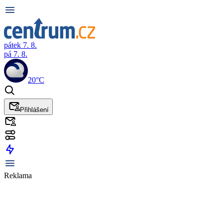
pátek 7. 8.
pá 7. 8.
20°C
Přihlášení
Reklama