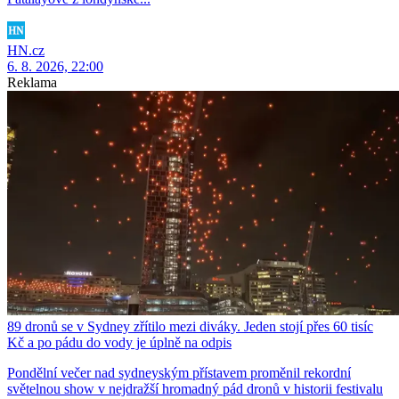
HN.cz
6. 8. 2026, 22:00
Reklama
89 dronů se v Sydney zřítilo mezi diváky. Jeden stojí přes 60 tisíc
Kč a po pádu do vody je úplně na odpis
Pondělní večer nad sydneyským přístavem proměnil rekordní
světelnou show v nejdražší hromadný pád dronů v historii festivalu