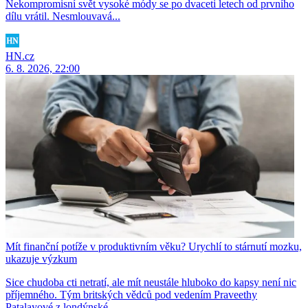
Nekompromisní svět vysoké módy se po dvaceti letech od prvního
dílu vrátil. Nesmlouvavá...
HN.cz
6. 8. 2026, 22:00
Mít finanční potíže v produktivním věku? Urychlí to stárnutí mozku,
ukazuje výzkum
Sice chudoba cti netratí, ale mít neustále hluboko do kapsy není nic
příjemného. Tým britských vědců pod vedením Praveethy
Patalayové z londýnské...