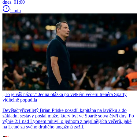
dnes, 01:00
1 min
„To je váš názor." Jedna otázka po velkém večeru trenéra Sparty
viditelně popudila
Devětačtyřicetiletý Brian Priske posadil kapitána na lavičku a do
základní sestavy poslal muže, který byl ve Spartě sotva čtyři dny. Po
výhře 2:1 nad Lyonem mluvil o jednom z nejsilnějších večerů, jaké
na Letné za svého druhého angažmá zažil.