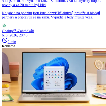
5 let jsme marně vyháněli krtka. Zahradník vzal kuchyňský odpad,
noviny a za 20 minut byl klid
Na jaře a na podzim jsou krtci obzvláště aktivní, protože si hledají
partnery a připravují se na zimu. Vypudit je tedy musíte včas.
Chalupáři-Zahrádkáři
6. 8. 2026, 20:45
2 min
Reklama