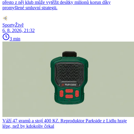
přesto z něj klub může vytěžit desítky milionů korun díky
promyšlené smluvní strategii.
SportyŽivě
6. 8. 2026, 21:32
3 min
Váží 47 gramů a stojí 400 Kč. Reproduktor Parkside z Lidlu hraje
lépe, než by kdokoliv čekal