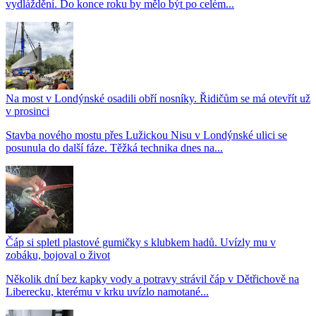
vydláždění. Do konce roku by mělo být po celém...
Na most v Londýnské osadili obří nosníky. Řidičům se má otevřít už
v prosinci
Stavba nového mostu přes Lužickou Nisu v Londýnské ulici se
posunula do další fáze. Těžká technika dnes na...
Čáp si spletl plastové gumičky s klubkem hadů. Uvízly mu v
zobáku, bojoval o život
Několik dní bez kapky vody a potravy strávil čáp v Dětřichově na
Liberecku, kterému v krku uvízlo namotané...