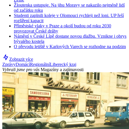
Žloutenka ustupuje. Na jihu Moravy se nakazilo nejméně lidí
od začátku roku
Studenti zaplnili koleje v Olomouci rychleji než loni. UP řeší
rozšíření kapacit
Příměstské vlaky v Praze a okolí budou od roku 2030
provozovat České dráhy
Náměstí v České Lípě dostane novou dlažbu. Vznikne i obrys
bývalého kostela
O převodu letiště v Karlových Varech se rozhodne na podzim
Zobrazit více
Zprávy
Domácí
Regionální
Liberecký kraj
Vybrali jsme pro vás
Magazíny a zajímavosti