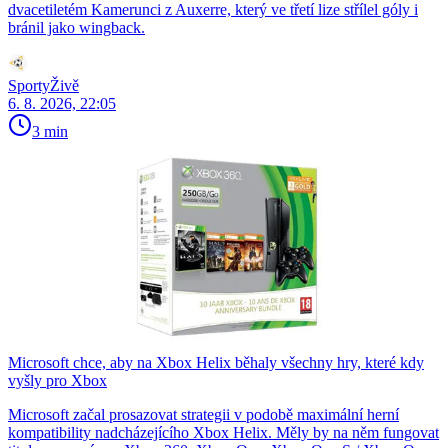
dvacetiletém Kamerunci z Auxerre, který ve třetí lize střílel góly i
bránil jako wingback.
SportyŽivě
6. 8. 2026, 22:05
3 min
Microsoft chce, aby na Xbox Helix běhaly všechny hry, které kdy
vyšly pro Xbox
Microsoft začal prosazovat strategii v podobě maximální herní
kompatibility nadcházejícího Xbox Helix. Měly by na něm fungovat