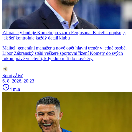
Zábranský buduje Kometu po vzoru Fergusona. Kučeřík popisuje,
jak šéf kontroluje každý detail klubu
Majitel, generální manažer a nově opět hlavní trenér v jedné osobě.
Libor Zábranský stáhl veškeré sportovní řízení Komety do svých
rukou právě ve chvíli, kdy klub míří do nové éry.
SportyŽivě
6. 8. 2026, 20:23
4 min