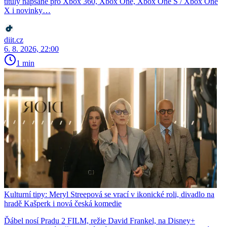
tituly napsané pro Xbox 360, Xbox One, Xbox One S / Xbox One
X i novinky…
diit.cz
6. 8. 2026, 22:00
1 min
Kulturní tipy: Meryl Streepová se vrací v ikonické roli, divadlo na
hradě Kašperk i nová česká komedie
Ďábel nosí Pradu 2 FILM, režie David Frankel, na Disney+