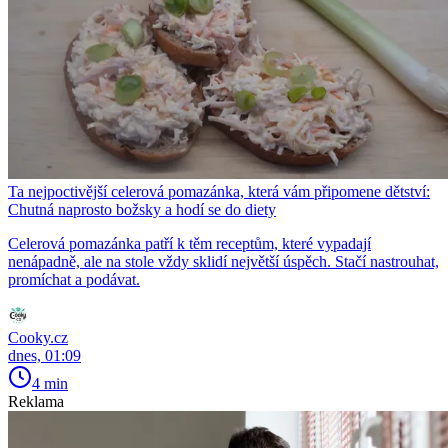
Ta nejpoctivější celerová pomazánka, která vám připomene dětství:
Chutná naprosto božsky a hodí se do diety
Celerová pomazánka patří k těm receptům, které vypadají
nenápadně, ale na stole vždy sklidí největší úspěch. Stačí nastrouhat,
promíchat a podávat.
Cooky.cz
dnes, 01:09
4 min
Reklama