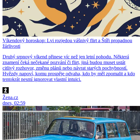
Víkendový horoskop: Lvi rozjedou vášnivý flirt a Štíři propadnou
žárlivosti
Druhý srpnový víkend přinese víc než jen letní pohodu. Některá
znamení čeká nečekané pozvání či flirt, jiná budou muset ustát
citlivý rozhovor, změnu plánů nebo návrat starých pochybností.
Hvězdy napoví, komu prospěje odvaha, kdo by měl zpomalit a kdo
tentokrát nesmí ignorovat vlastní intuici.
Žena.cz
dnes, 02:59