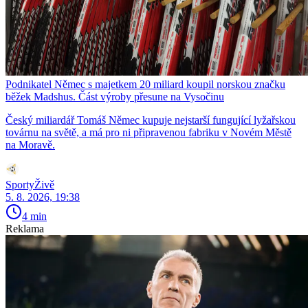
Podnikatel Němec s majetkem 20 miliard koupil norskou značku
běžek Madshus. Část výroby přesune na Vysočinu
Český miliardář Tomáš Němec kupuje nejstarší fungující lyžařskou
továrnu na světě, a má pro ni připravenou fabriku v Novém Městě
na Moravě.
SportyŽivě
5. 8. 2026, 19:38
4 min
Reklama