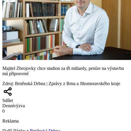
Majitel Zbrojovky chce stadion za tři miliardy, peníze na výstavbu
má připravené
Zdroj
:
Brněnská Drbna | Zprávy z Brna a Jihomoravského kraje
Sdílet
Denní
výzva
0
Reklama
Další články z
Brněnská Drbna