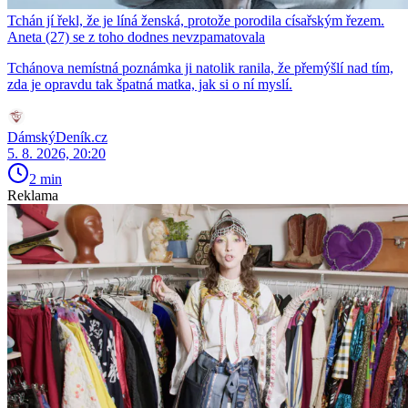
Tchán jí řekl, že je líná ženská, protože porodila císařským řezem.
Aneta (27) se z toho dodnes nevzpamatovala
Tchánova nemístná poznámka ji natolik ranila, že přemýšlí nad tím,
zda je opravdu tak špatná matka, jak si o ní myslí.
DámskýDeník.cz
5. 8. 2026, 20:20
2 min
Reklama