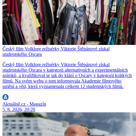
Český film Volklore režisérky Viktorie Štěpánové získal
studentského Oscara
Český film Volklore režisérky Viktorie Štěpánové získal
studentského Oscara v kategorii alternativních a experimentálních
snímků, a kvalifikoval se tak do klání o Oscary v kategorii krátkých
filmů. Na svém webu o tom informovala Akademie filmového
umění a věd, která vyznamenala celkem 12 studentských filmů.
Aktuálně.cz - Magazín
5. 8. 2026, 20:20