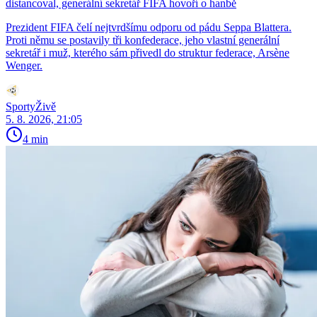
distancoval, generální sekretář FIFA hovoří o hanbě
Prezident FIFA čelí nejtvrdšímu odporu od pádu Seppa Blattera.
Proti němu se postavily tři konfederace, jeho vlastní generální
sekretář i muž, kterého sám přivedl do struktur federace, Arsène
Wenger.
SportyŽivě
5. 8. 2026, 21:05
4 min