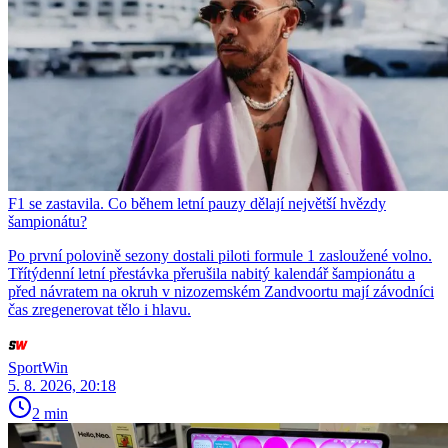
F1 se zastavila. Co během letní pauzy dělají největší hvězdy
šampionátu?
Po první polovině sezony dostali piloti formule 1 zasloužené volno.
Třítýdenní letní přestávka přerušila nabitý kalendář šampionátu a
před návratem na okruh v nizozemském Zandvoortu mají závodníci
čas zregenerovat tělo i hlavu.
SportWin
5. 8. 2026, 20:18
2 min