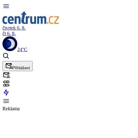
čtvrtek 6. 8.
čt 6. 8.
24°C
Přihlášení
Reklama