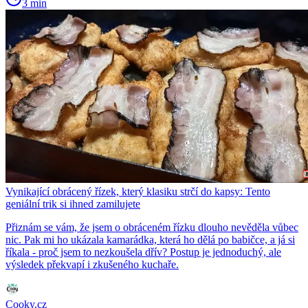
3 min
Vynikající obrácený řízek, který klasiku strčí do kapsy: Tento
geniální trik si ihned zamilujete
Přiznám se vám, že jsem o obráceném řízku dlouho nevěděla vůbec
nic. Pak mi ho ukázala kamarádka, která ho dělá po babičce, a já si
říkala - proč jsem to nezkoušela dřív? Postup je jednoduchý, ale
výsledek překvapí i zkušeného kuchaře.
Cooky.cz