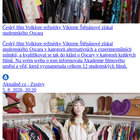
Český film Volklore režisérky Viktorie Štěpánové získal
studentského Oscara
Český film Volklore režisérky Viktorie Štěpánové získal
studentského Oscara v kategorii alternativních a experimentálních
snímků, a kvalifikoval se tak do klání o Oscary v kategorii krátkých
filmů. Na svém webu o tom informovala Akademie filmového
umění a věd, která vyznamenala celkem 12 studentských filmů.
Aktuálně.cz - Zprávy
5. 8. 2026, 20:20