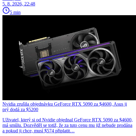
5. 8. 2026, 22:48
5 min
Nvidia zrušila objednávku GeForce RTX 5090 za $4600, Asus ji
prý dodá za $5200
Uživatel, který si od Nvidie objednal GeForce RTX 5090 za $4600,
má smůlu. Dozvěděl se totiž, že za tuto cenu mu již nebude prodána
a pokud ji chce, musí $574 připlatit…