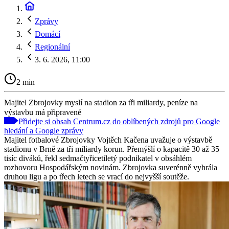
Zprávy
Domácí
Regionální
3. 6. 2026, 11:00
2 min
Majitel Zbrojovky myslí na stadion za tři miliardy, peníze na
výstavbu má připravené
Přidejte si obsah Centrum.cz do oblíbených zdrojů pro Google
hledání a Google zprávy
Majitel fotbalové Zbrojovky Vojtěch Kačena uvažuje o výstavbě
stadionu v Brně za tři miliardy korun. Přemýšlí o kapacitě 30 až 35
tisíc diváků, řekl sedmačtyřicetiletý podnikatel v obsáhlém
rozhovoru Hospodářským novinám. Zbrojovka suverénně vyhrála
druhou ligu a po třech letech se vrací do nejvyšší soutěže.