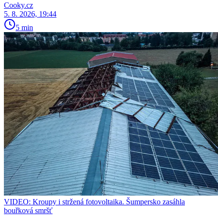
Cooky.cz
5. 8. 2026, 19:44
5 min
VIDEO: Kroupy i stržená fotovoltaika. Šumpersko zasáhla
bouřková smršť