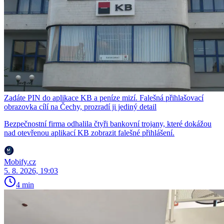
Zadáte PIN do aplikace KB a peníze mizí. Falešná přihlašovací
obrazovka cílí na Čechy, prozradí ji jediný detail
Bezpečnostní firma odhalila čtyři bankovní trojany, které dokážou
nad otevřenou aplikací KB zobrazit falešné přihlášení.
Mobify.cz
5. 8. 2026, 19:03
4 min