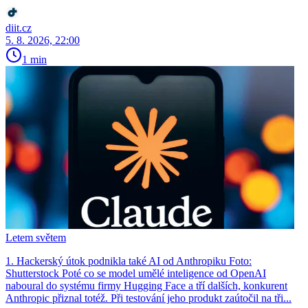
diit.cz
5. 8. 2026, 22:00
1 min
Letem světem
1. Hackerský útok podnikla také AI od Anthropiku Foto:
Shutterstock Poté co se model umělé inteligence od OpenAI
naboural do systému firmy Hugging Face a tří dalších, konkurent
Anthro­pic přiznal totéž. Při testování jeho produkt zaútočil na tři...