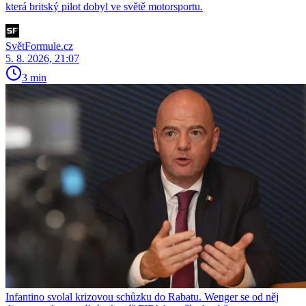
která britský pilot dobyl ve světě motorsportu.
SvětFormule.cz
5. 8. 2026, 21:07
3 min
Infantino svolal krizovou schůzku do Rabatu. Wenger se od něj