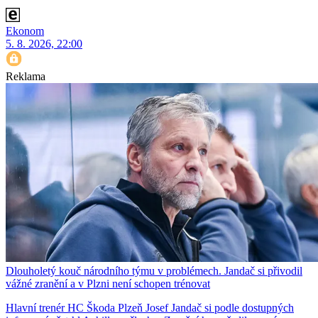
Ekonom
5. 8. 2026, 22:00
Reklama
Dlouholetý kouč národního týmu v problémech. Jandač si přivodil
vážné zranění a v Plzni není schopen trénovat
Hlavní trenér HC Škoda Plzeň Josef Jandač si podle dostupných