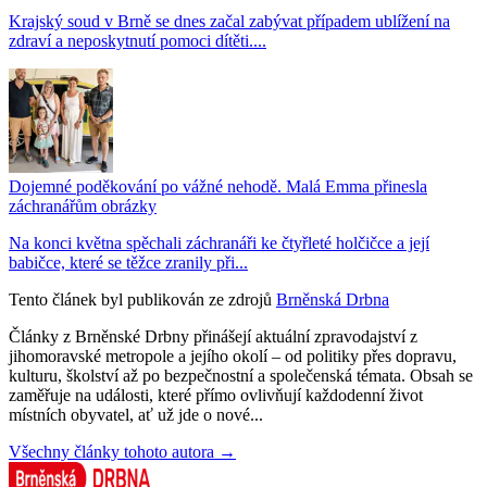
Krajský soud v Brně se dnes začal zabývat případem ublížení na
zdraví a neposkytnutí pomoci dítěti....
Dojemné poděkování po vážné nehodě. Malá Emma přinesla
záchranářům obrázky
Na konci května spěchali záchranáři ke čtyřleté holčičce a její
babičce, které se těžce zranily při...
Tento článek byl publikován ze zdrojů
Brněnská Drbna
Články z Brněnské Drbny přinášejí aktuální zpravodajství z
jihomoravské metropole a jejího okolí – od politiky přes dopravu,
kulturu, školství až po bezpečnostní a společenská témata. Obsah se
zaměřuje na události, které přímo ovlivňují každodenní život
místních obyvatel, ať už jde o nové...
Všechny články tohoto autora →