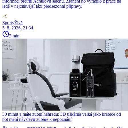
informací přetrhl Achillovu šlachu. Zranění ho vyřadilo z práce na
ledě v nejcitlivější fázi předsezonní přípravy.
SportyŽivě
5. 8. 2026, 21:34
3 min
30 minut a máte zubní náhradu: 3D tiskárna velká jako krabice od
bot mění návštěvu zubaře k nepoznání