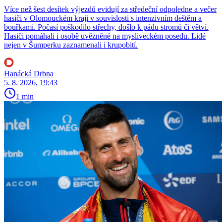
Více než šest desítek výjezdů evidují za středeční odpoledne a večer
hasiči v Olomouckém kraji v souvislosti s intenzivním deštěm a
bouřkami. Počasí poškodilo střechy, došlo k pádu stromů či větví.
Hasiči pomáhali i osobě uvězněné na mysliveckém posedu. Lidé
nejen v Šumperku zaznamenali i krupobití.
Hanácká Drbna
5. 8. 2026, 19:43
1 min