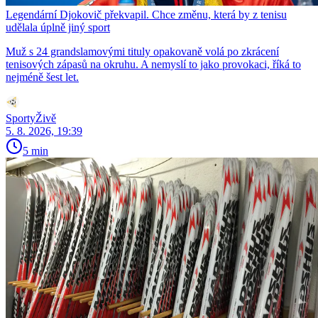
Legendární Djokovič překvapil. Chce změnu, která by z tenisu
udělala úplně jiný sport
Muž s 24 grandslamovými tituly opakovaně volá po zkrácení
tenisových zápasů na okruhu. A nemyslí to jako provokaci, říká to
nejméně šest let.
SportyŽivě
5. 8. 2026, 19:39
5 min