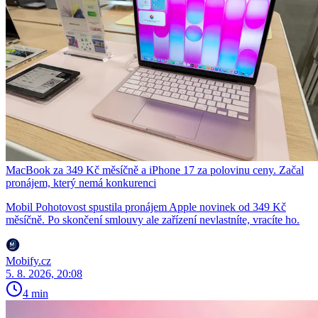
MacBook za 349 Kč měsíčně a iPhone 17 za polovinu ceny. Začal
pronájem, který nemá konkurenci
Mobil Pohotovost spustila pronájem Apple novinek od 349 Kč
měsíčně. Po skončení smlouvy ale zařízení nevlastníte, vracíte ho.
Mobify.cz
5. 8. 2026, 20:08
4 min