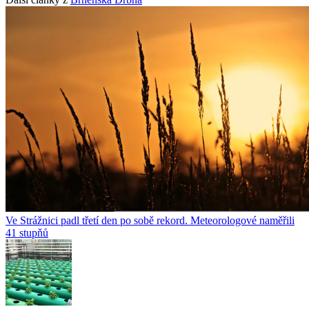
Ve Strážnici padl třetí den po sobě rekord. Meteorologové naměřili
41 stupňů