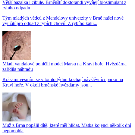
Větší bazalka i cibule. Brněnští doktorandi vyvíjejí biostimulant z
rybího odpadu
Tým mladých vědců z Mendelovy univerzity v Brně našel nové
využití pro odpad z rybích chovů. Z rybího kalu...
Mladí vandalové poničili model Marsu na Kraví hoře. Hvězdárna
zařídila náhradu
Krásami vesmíru se v tomto týdnu kochají návštěvníci parku na
Kraví hoře. V okolí brněnské hvězdárny jsou...
Muž z Brna popálil dítě, které měl hlídat. Matka kojenci několik dní
nepomohla