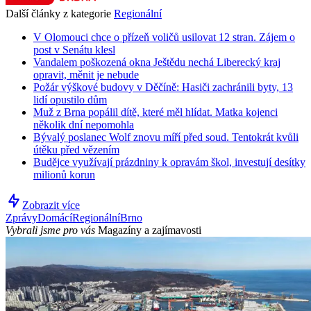
Další články z kategorie
Regionální
V Olomouci chce o přízeň voličů usilovat 12 stran. Zájem o
post v Senátu klesl
Vandalem poškozená okna Ještědu nechá Liberecký kraj
opravit, měnit je nebude
Požár výškové budovy v Děčíně: Hasiči zachránili byty, 13
lidí opustilo dům
Muž z Brna popálil dítě, které měl hlídat. Matka kojenci
několik dní nepomohla
Bývalý poslanec Wolf znovu míří před soud. Tentokrát kvůli
útěku před vězením
Budějce využívají prázdniny k opravám škol, investují desítky
milionů korun
Zobrazit více
Zprávy
Domácí
Regionální
Brno
Vybrali jsme pro vás
Magazíny a zajímavosti