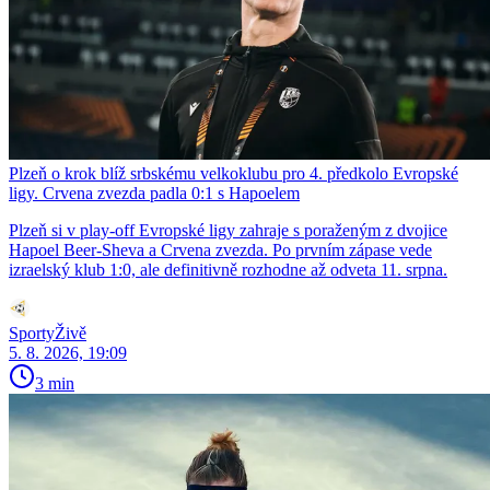
Plzeň o krok blíž srbskému velkoklubu pro 4. předkolo Evropské
ligy. Crvena zvezda padla 0:1 s Hapoelem
Plzeň si v play-off Evropské ligy zahraje s poraženým z dvojice
Hapoel Beer-Sheva a Crvena zvezda. Po prvním zápase vede
izraelský klub 1:0, ale definitivně rozhodne až odveta 11. srpna.
SportyŽivě
5. 8. 2026, 19:09
3 min