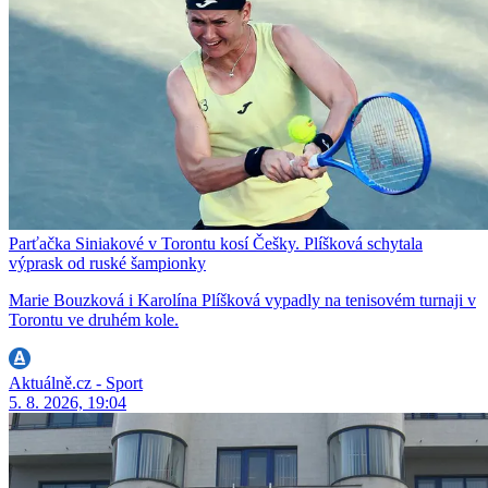
Parťačka Siniakové v Torontu kosí Češky. Plíšková schytala
výprask od ruské šampionky
Marie Bouzková i Karolína Plíšková vypadly na tenisovém turnaji v
Torontu ve druhém kole.
Aktuálně.cz - Sport
5. 8. 2026, 19:04