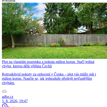
Reklama
Plot na vlastním pozemku a pokuta milion korun. Stačí jediná
chyba, kterou dělá většina Čechů
Retroaktivní pokuty za oplocení v Česku – plot vás může stát i
milion korun. Naučte se, jak jednoduše předejít nejčastějším
chybám.
adbz.cz
5. 8. 2026, 19:47