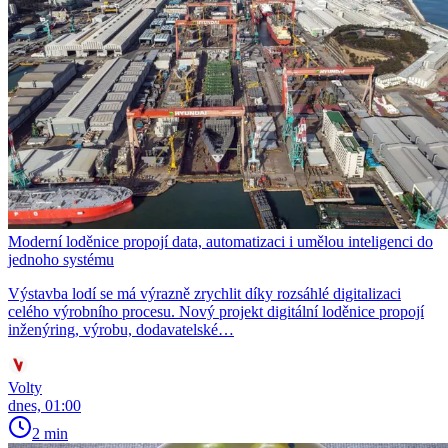
Moderní loděnice propojí data, automatizaci i umělou inteligenci do
jednoho systému
Výstavba lodí se má výrazně zrychlit díky rozsáhlé digitalizaci
celého výrobního procesu. Nový projekt digitální loděnice propojí
inženýring, výrobu, dodavatelské…
Volty
dnes, 01:00
2 min