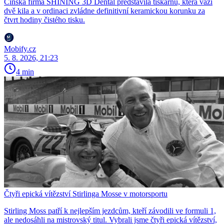
Čínská firma SHINING 3D Dental představila tiskárnu, která váží
dvě kila a v ordinaci zvládne definitivní keramickou korunku za
čtvrt hodiny čistého tisku.
Mobify.cz
5. 8. 2026, 21:23
4 min
Čtyři epická vítězství Stirlinga Mosse v motorsportu
Stirling Moss patří k nejlepším jezdcům, kteří závodili ve formuli 1,
ale nedosáhli na mistrovský titul. Vybrali jsme čtyři epická vítězství,