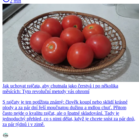
2 min
Jak uchovat rajčata, aby chutnala jako čerstvá i po několika
měsících: Tyto revoluční metody vás ohromí
S rajčaty je ten potížista známý: člověk koupí nebo sklidí krásné
plody a za pár dní řeší moučnatou dužinu a mdlou chuť. Přitom
často nejde o kvalitu rajčat, ale o špatné skladování. Tady je
jednoduchý přehled, co s nimi dělat, když je chcete sníst za pár dnů,
za pár týdnů i v zimě.