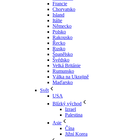
Francie
Chorvatsko
Island
Itálie
Německo
Polsko
Rakousko
Řecko
Rusko
Španělsko
Švédsko
Velká Británie
Rumunsko
Válka na Ukrajině
Maďarsko
Svět
USA
Blízký východ
Izrael
Palestina
Asie
Čína
Jižní Korea