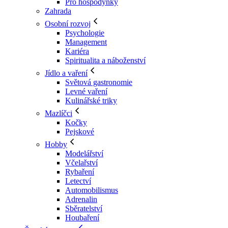
Pro hospodyňky
Zahrada
Osobní rozvoj
Psychologie
Management
Kariéra
Spiritualita a náboženství
Jídlo a vaření
Světová gastronomie
Levné vaření
Kulinářské triky
Mazlíčci
Kočky
Pejskové
Hobby
Modelářství
Včelařství
Rybaření
Letectví
Automobilismus
Adrenalin
Sběratelství
Houbaření