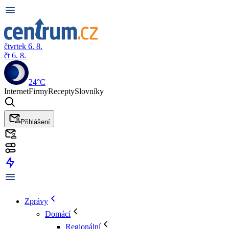
čtvrtek 6. 8.
čt 6. 8.
24°C
Internet
Firmy
Recepty
Slovníky
Přihlášení
Zprávy
Domácí
Regionální