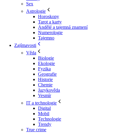
Sex
Astrologie
Horoskopy
Tarot a karty
Andělé a tajemná znamení
Numerologie
Tajemno
Zajímavosti
Věda
Biologie
Ekologie
Fyzika
Geografie
Historie
Chemie
Jazykověda
Vesmír
IT a technologie
Digital
Mobil
Technologie
Trendy
True crime