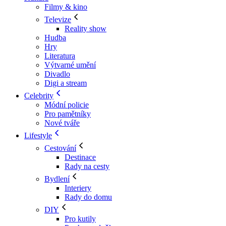
Filmy & kino
Televize
Reality show
Hudba
Hry
Literatura
Výtvarné umění
Divadlo
Digi a stream
Celebrity
Módní policie
Pro pamětníky
Nové tváře
Lifestyle
Cestování
Destinace
Rady na cesty
Bydlení
Interiery
Rady do domu
DIY
Pro kutily