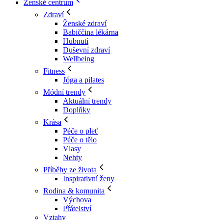
Ženské centrum
Zdraví
Ženské zdraví
Babiččina lékárna
Hubnutí
Duševní zdraví
Wellbeing
Fitness
Jóga a pilates
Módní trendy
Aktuální trendy
Doplňky
Krása
Péče o pleť
Péče o tělo
Vlasy
Nehty
Příběhy ze života
Inspirativní ženy
Rodina & komunita
Výchova
Přátelství
Vztahy