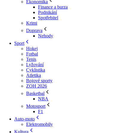
Ekonomika
Finance a burza
Podnikání
Spotřebitel
Krimi
Doprava
Nehody
Sport
Hokej
Fotbal
Tenis
Lyžování
Cyklistika
Atletika
Bojové sporty
ZOH 2026
Basketbal
NBA
Motosport
F1
Auto-moto
Elektromobily
Kultura