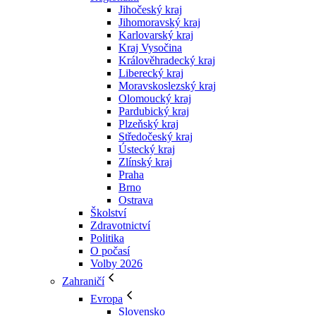
Jihočeský kraj
Jihomoravský kraj
Karlovarský kraj
Kraj Vysočina
Králověhradecký kraj
Liberecký kraj
Moravskoslezský kraj
Olomoucký kraj
Pardubický kraj
Plzeňský kraj
Středočeský kraj
Ústecký kraj
Zlínský kraj
Praha
Brno
Ostrava
Školství
Zdravotnictví
Politika
O počasí
Volby 2026
Zahraničí
Evropa
Slovensko