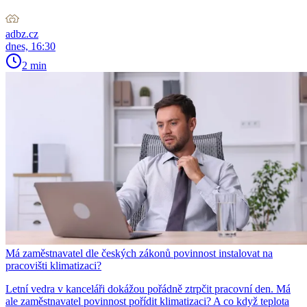
adbz.cz
dnes, 16:30
2 min
Má zaměstnavatel dle českých zákonů povinnost instalovat na
pracovišti klimatizaci?
Letní vedra v kanceláři dokážou pořádně ztrpčit pracovní den. Má
ale zaměstnavatel povinnost pořídit klimatizaci? A co když teplota