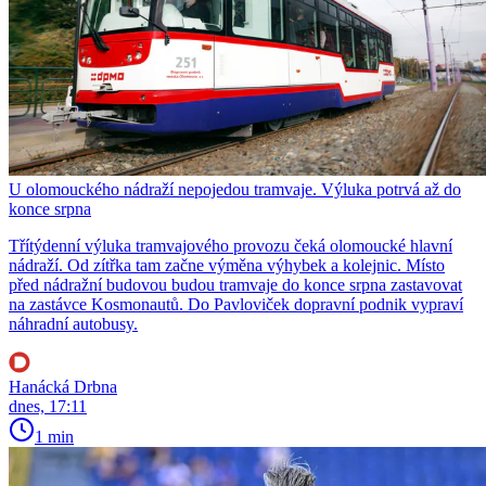
U olomouckého nádraží nepojedou tramvaje. Výluka potrvá až do
konce srpna
Třítýdenní výluka tramvajového provozu čeká olomoucké hlavní
nádraží. Od zítřka tam začne výměna výhybek a kolejnic. Místo
před nádražní budovou budou tramvaje do konce srpna zastavovat
na zastávce Kosmonautů. Do Pavloviček dopravní podnik vypraví
náhradní autobusy.
Hanácká Drbna
dnes, 17:11
1 min