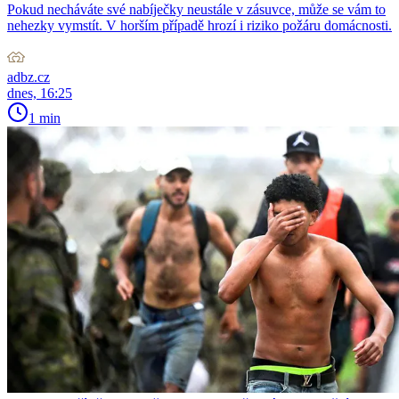
Pokud necháváte své nabíječky neustále v zásuvce, může se vám to
nehezky vymstít. V horším případě hrozí i riziko požáru domácnosti.
adbz.cz
dnes, 16:25
1 min