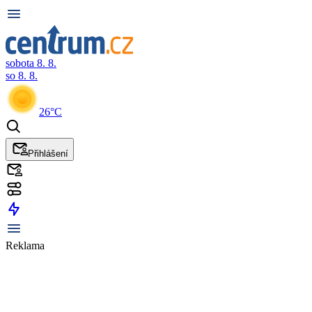
sobota 8. 8.
so 8. 8.
26°C
Přihlášení
Reklama