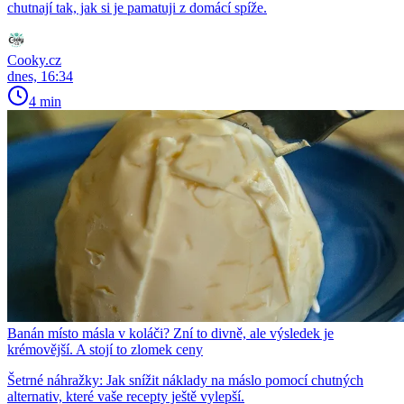
chutnají tak, jak si je pamatuji z domácí spíže.
Cooky.cz
dnes, 16:34
4 min
Banán místo másla v koláči? Zní to divně, ale výsledek je
krémovější. A stojí to zlomek ceny
Šetrné náhražky: Jak snížit náklady na máslo pomocí chutných
alternativ, které vaše recepty ještě vylepší.