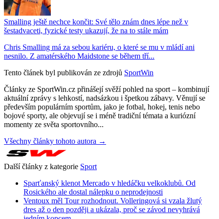
Smalling ještě nechce končit: Své tělo znám dnes lépe než v
šestadvaceti, fyzické testy ukazují, že na to stále mám
Chris Smalling má za sebou kariéru, o které se mu v mládí ani
nesnilo. Z amatérského Maidstone se během tří...
Tento článek byl publikován ze zdrojů
SportWin
Články ze SportWin.cz přinášejí svěží pohled na sport – kombinují
aktuální zprávy s lehkostí, nadsázkou i špetkou zábavy. Věnují se
především populárním sportům, jako je fotbal, hokej, tenis nebo
bojové sporty, ale objevují se i méně tradiční témata a kuriózní
momenty ze světa sportovního...
Všechny články tohoto autora →
Další články z kategorie
Sport
Sparťanský klenot Mercado v hledáčku velkoklubů. Od
Rosického ale dostal nálepku o neprodejnosti
Ventoux měl Tour rozhodnout. Volleringová si vzala žlutý
dres až o den později a ukázala, proč se závod nevyhrává
jedním kopcem