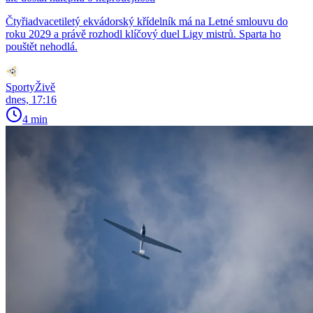
Čtyřiadvacetiletý ekvádorský křídelník má na Letné smlouvu do
roku 2029 a právě rozhodl klíčový duel Ligy mistrů. Sparta ho
pouštět nehodlá.
SportyŽivě
dnes, 17:16
4 min