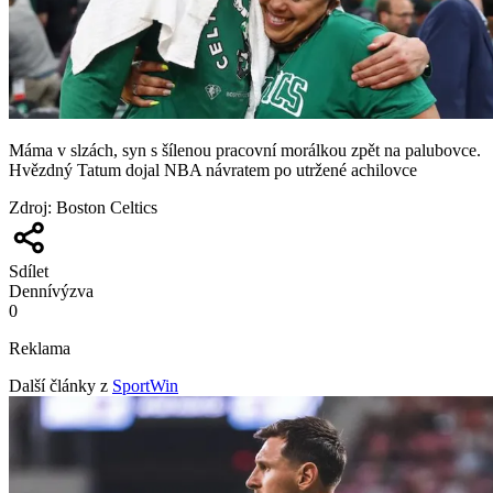
Máma v slzách, syn s šílenou pracovní morálkou zpět na palubovce.
Hvězdný Tatum dojal NBA návratem po utržené achilovce
Zdroj
:
Boston Celtics
Sdílet
Denní
výzva
0
Reklama
Další články z
SportWin