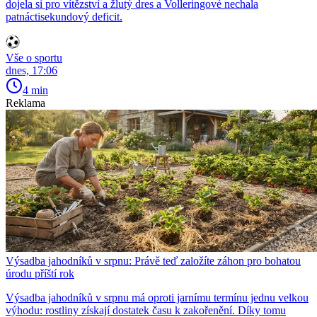
dojela si pro vítězství a žlutý dres a Volleringové nechala
patnáctisekundový deficit.
Vše o sportu
dnes, 17:06
4 min
Reklama
Výsadba jahodníků v srpnu: Právě teď založíte záhon pro bohatou
úrodu příští rok
Výsadba jahodníků v srpnu má oproti jarnímu termínu jednu velkou
výhodu: rostliny získají dostatek času k zakořenění. Díky tomu