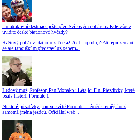
Tři atraktivní destinace ještě před Světovým pohárem. Kde všude
uvidíte české biatlonové hvězdy?
Světový pohár v biatlonu začne až 26. listopadu, čeští reprezentanti
se ale fanouškům představí už během...
Ledový muž, Profesor, Pan Monako i Létající Fin. Přezdívky, které
psaly historii Formule 1
Některé přezdívky jsou ve světě Formule 1 téměř slavnější než
samotná jména jezdců. Oficiální web...