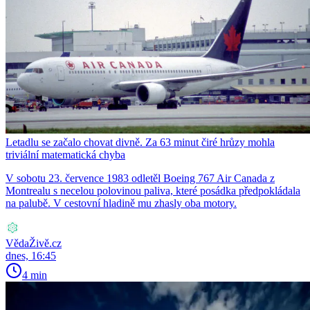
Letadlu se začalo chovat divně. Za 63 minut čiré hrůzy mohla
triviální matematická chyba
V sobotu 23. července 1983 odletěl Boeing 767 Air Canada z
Montrealu s necelou polovinou paliva, které posádka předpokládala
na palubě. V cestovní hladině mu zhasly oba motory.
VědaŽivě.cz
dnes, 16:45
4 min