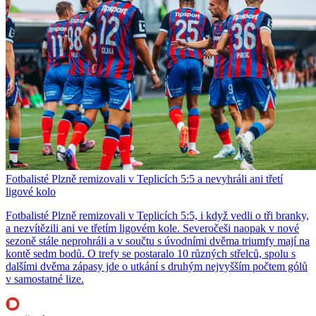
Fotbalisté Plzně remizovali v Teplicích 5:5 a nevyhráli ani třetí
ligové kolo
Fotbalisté Plzně remizovali v Teplicích 5:5, i když vedli o tři branky,
a nezvítězili ani ve třetím ligovém kole. Severočeši naopak v nové
sezoně stále neprohráli a v součtu s úvodními dvěma triumfy mají na
kontě sedm bodů. O trefy se postaralo 10 různých střelců, spolu s
dalšími dvěma zápasy jde o utkání s druhým nejvyšším počtem gólů
v samostatné lize.