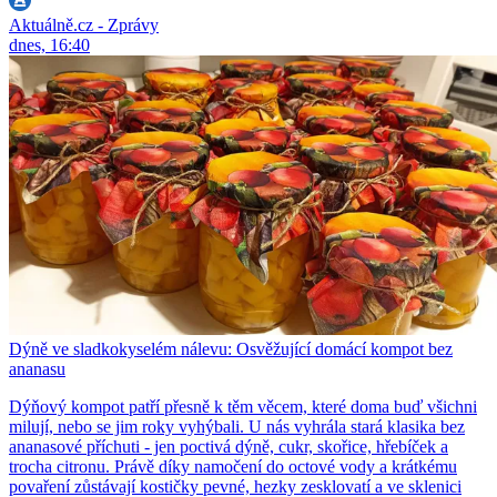
Aktuálně.cz - Zprávy
dnes, 16:40
Dýně ve sladkokyselém nálevu: Osvěžující domácí kompot bez
ananasu
Dýňový kompot patří přesně k těm věcem, které doma buď všichni
milují, nebo se jim roky vyhýbali. U nás vyhrála stará klasika bez
ananasové příchuti - jen poctivá dýně, cukr, skořice, hřebíček a
trocha citronu. Právě díky namočení do octové vody a krátkému
povaření zůstávají kostičky pevné, hezky zesklovatí a ve sklenici