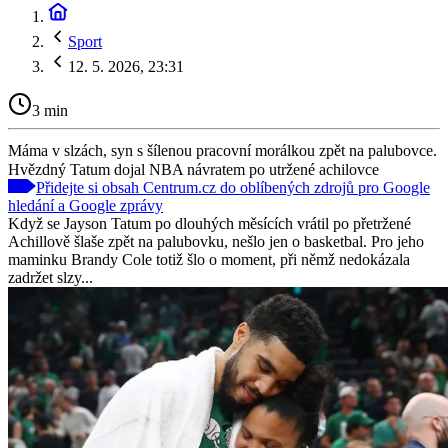
Sport
12. 5. 2026, 23:31
3 min
Máma v slzách, syn s šílenou pracovní morálkou zpět na palubovce.
Hvězdný Tatum dojal NBA návratem po utržené achilovce
Přidejte si obsah Centrum.cz do oblíbených zdrojů pro Google
hledání a Google zprávy
Když se Jayson Tatum po dlouhých měsících vrátil po přetržené
Achillově šlaše zpět na palubovku, nešlo jen o basketbal. Pro jeho
maminku Brandy Cole totiž šlo o moment, při němž nedokázala
zadržet slzy...