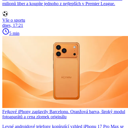
milionů liber a koupíte jednoho z nejlepších v Premier League.
Vše o sportu
dnes, 17:21
5 min
Fejkové iPhony zaplavily Barcelonu. Oranžová barva, široký modul
fotoaparátů a cena zlomek originálu
Levné androidové telefony kopírující vzhled iPhonu 17 Pro Max se