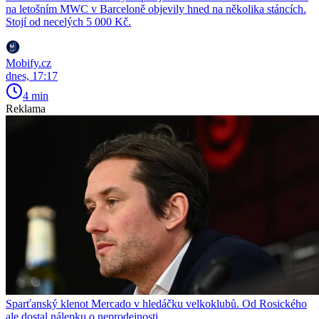
na letošním MWC v Barceloně objevily hned na několika stáncích.
Stojí od necelých 5 000 Kč.
Mobify.cz
dnes, 17:17
4 min
Reklama
Sparťanský klenot Mercado v hledáčku velkoklubů. Od Rosického
ale dostal nálepku o neprodejnosti