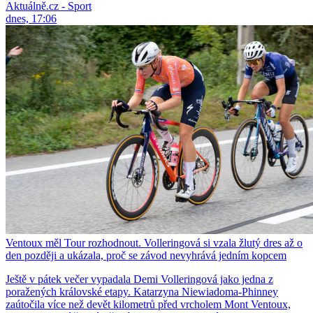
Aktuálně.cz - Sport
dnes, 17:06
Ventoux měl Tour rozhodnout. Volleringová si vzala žlutý dres až o
den později a ukázala, proč se závod nevyhrává jedním kopcem
Ještě v pátek večer vypadala Demi Volleringová jako jedna z
poražených královské etapy. Katarzyna Niewiadoma-Phinney
zaútočila více než devět kilometrů před vrcholem Mont Ventoux,