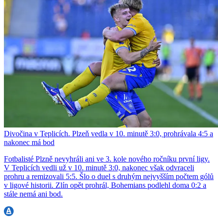
Divočina v Teplicích. Plzeň vedla v 10. minutě 3:0, prohrávala 4:5 a
nakonec má bod
Fotbalisté Plzně nevyhráli ani ve 3. kole nového ročníku první ligy.
V Teplicích vedli už v 10. minutě 3:0, nakonec však odvraceli
prohru a remizovali 5:5. Šlo o duel s druhým nejvyšším počtem gólů
v ligové historii. Zlín opět prohrál, Bohemians podlehl doma 0:2 a
stále nemá ani bod.