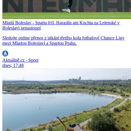
Mladá Boleslav - Sparta 0:0. Haraslín ani Kuchta za Letenské v
Boleslavi nenastoupí
Sledujte online přenos z utkání třetího kola fotbalové Chance Ligy
mezi Mladou Boleslaví a Spartou Praha.
Aktuálně.cz - Sport
dnes, 17:48