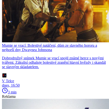
Mumie se vrací: Bolestivé natáčení, dům ze slavného hororu a
nejhorší dny Dwaynea Johnsona
Dobrodružný snímek Mumie se vrací spojil známé herce s novými
tvářemi. Zákulisí odhaluje bolestivé zranění hlavní hvězdy i skandál
se slavným skladatelem.
V Telce
dnes, 16:50
3 min
Reklama