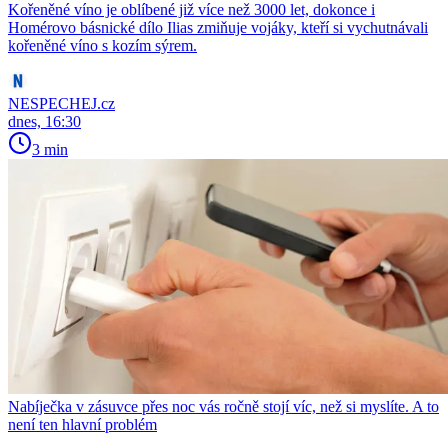
Kořeněné víno je oblíbené již více než 3000 let, dokonce i
Homérovo básnické dílo Ilias zmiňuje vojáky, kteří si vychutnávali
kořeněné víno s kozím sýrem.
NESPECHEJ.cz
dnes, 16:30
3 min
Nabíječka v zásuvce přes noc vás ročně stojí víc, než si myslíte. A to
není ten hlavní problém