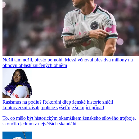
Nežil tam nežil, přesto pomohl. Messi věnoval přes dva miliony na
obnovu oblastí zničených ohněm
Rasismus na pódiu? Rekordní dřep ženské historie zničil
kontroverzní zásah, policie vyšetřuje šokující případ
To, co mělo být historickým okamžikem ženského silového trojboje,
skončilo jedním z největších skandálů...