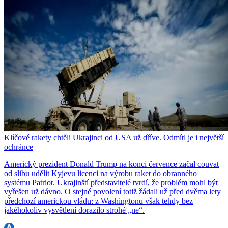
Klíčové rakety chtěli Ukrajinci od USA už dříve. Odmítl je i největší
ochránce
Americký prezident Donald Trump na konci července začal couvat
od slibu udělit Kyjevu licenci na výrobu raket do obranného
systému Patriot. Ukrajinští představitelé tvrdí, že problém mohl být
vyřešen už dávno. O stejné povolení totiž žádali už před dvěma lety
předchozí americkou vládu: z Washingtonu však tehdy bez
jakéhokoliv vysvětlení dorazilo strohé „ne“.