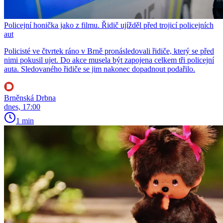
Policejní honička jako z filmu. Řidič ujížděl před trojicí policejních
aut
Policisté ve čtvrtek ráno v Brně pronásledovali řidiče, který se před
nimi pokusil ujet. Do akce musela být zapojena celkem tři policejní
auta. Sledovaného řidiče se jim nakonec dopadnout podařilo.
Brněnská Drbna
dnes, 17:00
1 min