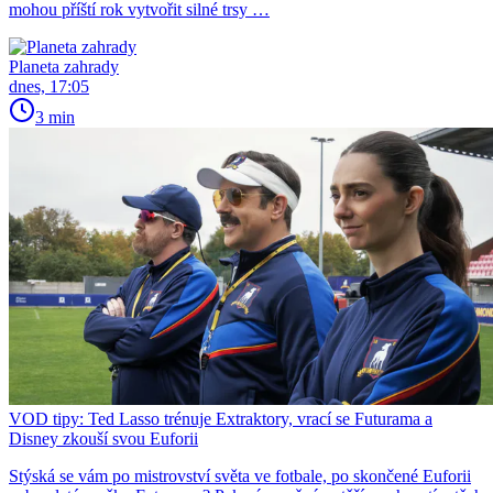
mohou příští rok vytvořit silné trsy …
Planeta zahrady
dnes, 17:05
3 min
VOD tipy: Ted Lasso trénuje Extraktory, vrací se Futurama a
Disney zkouší svou Euforii
Stýská se vám po mistrovství světa ve fotbale, po skončené Euforii