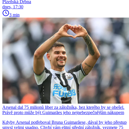
Plzeňská Drbna
dnes, 17:30
3 min
Arsenal dal 75 milionů liber za záložníka, bez kterého by se obešel.
Právě proto může být Guimarães jeho nejnebezpečnějším nákupem
Kdyby Arsenal potřeboval Bruna Guimarãese, dával by jeho přestup
smysl velmi snadno. Chybí vám elitní střední záložník, vezmete 75