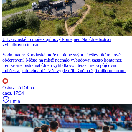
U Karvinského moře stojí nový kontejner. Nabídne bistro i
vyhlídkovou terasu
Vodní nádrž Karvinské moře nabídne svým návštěvníkům nové
občerstvení. Město na místě nechalo vybudovat gastro kontejner.
Ten kromě bistra nabídne i vyhlídkovou terasu nebo půjčovnu
lodiček a paddleboardů. Vše vyjde přibližně na 2,6 milionu korun.
Ostravská Drbna
dnes, 17:34
1 min