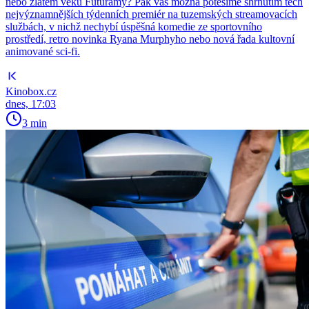
nebo zlatém věku Futuramy? Pak vás možná potěšíme shrnutím těch
nejvýznamnějších týdenních premiér na tuzemských streamovacích
službách, v nichž nechybí úspěšná komedie ze sportovního
prostředí, retro novinka Ryana Murphyho nebo nová řada kultovní
animované sci-fi.
Kinobox.cz
dnes, 17:03
3 min