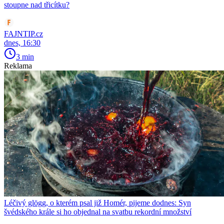
stoupne nad třicítku?
FAJNTIP.cz
dnes, 16:30
3 min
Reklama
Léčivý glögg, o kterém psal již Homér, pijeme dodnes: Syn
švédského krále si ho objednal na svatbu rekordní množství