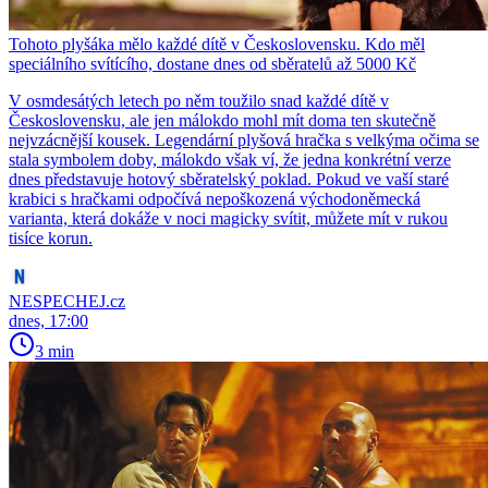
Tohoto plyšáka mělo každé dítě v Československu. Kdo měl
speciálního svítícího, dostane dnes od sběratelů až 5000 Kč
V osmdesátých letech po něm toužilo snad každé dítě v
Československu, ale jen málokdo mohl mít doma ten skutečně
nejvzácnější kousek. Legendární plyšová hračka s velkýma očima se
stala symbolem doby, málokdo však ví, že jedna konkrétní verze
dnes představuje hotový sběratelský poklad. Pokud ve vaší staré
krabici s hračkami odpočívá nepoškozená východoněmecká
varianta, která dokáže v noci magicky svítit, můžete mít v rukou
tisíce korun.
NESPECHEJ.cz
dnes, 17:00
3 min