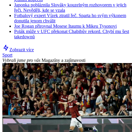
Japonka pobláznila Slováky kouzelným rozhovorem v jejich
řeči. Nevěděli, kde se vzala
Fotbalový expert Vízek ztratil řeč. Sparta ho svým výkonem
donutila jenom chválit
Joe Rogan přirovnal Mosese Itaumu k Mikeu Tysonovi
Polák může v UFC překonat Chabibův rekord. Chybí mu šest
takedownů
Zobrazit více
Sport
Vybrali jsme pro vás
Magazíny a zajímavosti