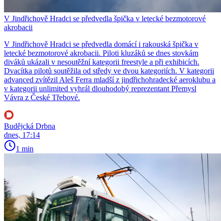
V Jindřichově Hradci se předvedla špička v letecké bezmotorové
akrobacii
V Jindřichově Hradci se předvedla domácí i rakouská špička v
letecké bezmotorové akrobacii. Piloti kluzáků se dnes stovkám
diváků ukázali v nesoutěžní kategorii freestyle a při exhibicích.
Dvacítka pilotů soutěžila od středy ve dvou kategoriích. V kategorii
advanced zvítězil Aleš Ferra mladší z jindřichohradecké aeroklubu a
v kategorii unlimited vyhrál dlouhodobý reprezentant Přemysl
Vávra z České Třebové.
Budějcká Drbna
dnes, 17:14
1 min