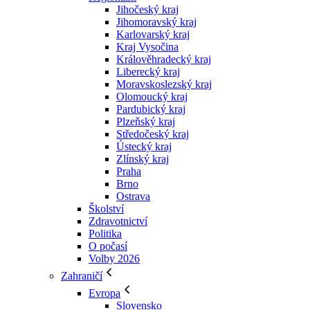
Jihočeský kraj
Jihomoravský kraj
Karlovarský kraj
Kraj Vysočina
Králověhradecký kraj
Liberecký kraj
Moravskoslezský kraj
Olomoucký kraj
Pardubický kraj
Plzeňský kraj
Středočeský kraj
Ústecký kraj
Zlínský kraj
Praha
Brno
Ostrava
Školství
Zdravotnictví
Politika
O počasí
Volby 2026
Zahraničí
Evropa
Slovensko