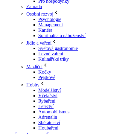
Pro hospodyňky
Zahrada
Osobní rozvoj
Psychologie
Management
Kariéra
Spiritualita a náboženství
Jídlo a vaření
Světová gastronomie
Levné vaření
Kulinářské triky
Mazlíčci
Kočky
Pejskové
Hobby
Modelářství
Včelařství
Rybaření
Letectví
Automobilismus
Adrenalin
Sběratelství
Houbaření