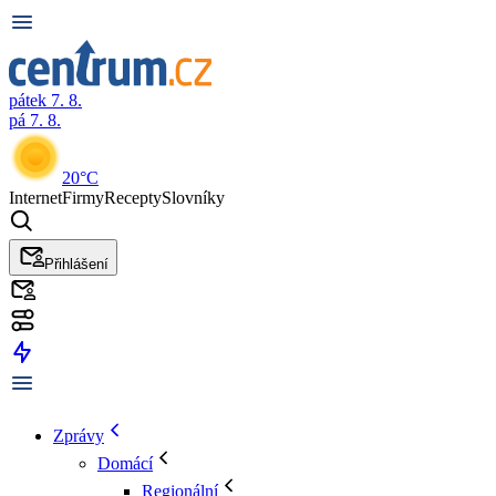
pátek 7. 8.
pá 7. 8.
20°C
Internet
Firmy
Recepty
Slovníky
Přihlášení
Zprávy
Domácí
Regionální