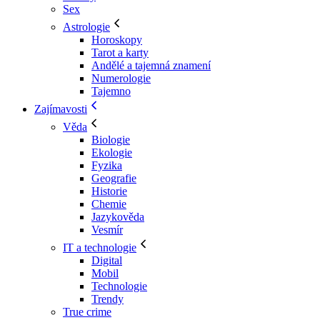
Sex
Astrologie
Horoskopy
Tarot a karty
Andělé a tajemná znamení
Numerologie
Tajemno
Zajímavosti
Věda
Biologie
Ekologie
Fyzika
Geografie
Historie
Chemie
Jazykověda
Vesmír
IT a technologie
Digital
Mobil
Technologie
Trendy
True crime