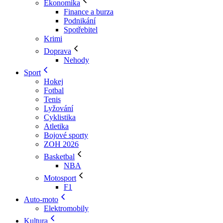
Ekonomika
Finance a burza
Podnikání
Spotřebitel
Krimi
Doprava
Nehody
Sport
Hokej
Fotbal
Tenis
Lyžování
Cyklistika
Atletika
Bojové sporty
ZOH 2026
Basketbal
NBA
Motosport
F1
Auto-moto
Elektromobily
Kultura