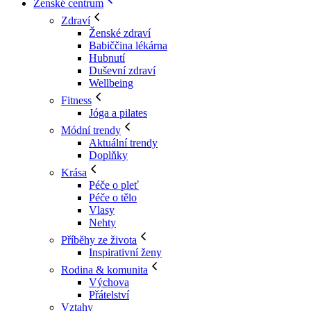
Ženské centrum
Zdraví
Ženské zdraví
Babiččina lékárna
Hubnutí
Duševní zdraví
Wellbeing
Fitness
Jóga a pilates
Módní trendy
Aktuální trendy
Doplňky
Krása
Péče o pleť
Péče o tělo
Vlasy
Nehty
Příběhy ze života
Inspirativní ženy
Rodina & komunita
Výchova
Přátelství
Vztahy