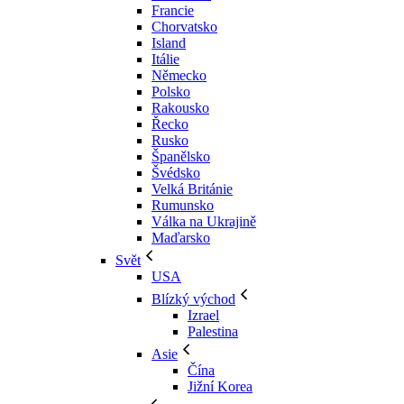
Francie
Chorvatsko
Island
Itálie
Německo
Polsko
Rakousko
Řecko
Rusko
Španělsko
Švédsko
Velká Británie
Rumunsko
Válka na Ukrajině
Maďarsko
Svět
USA
Blízký východ
Izrael
Palestina
Asie
Čína
Jižní Korea