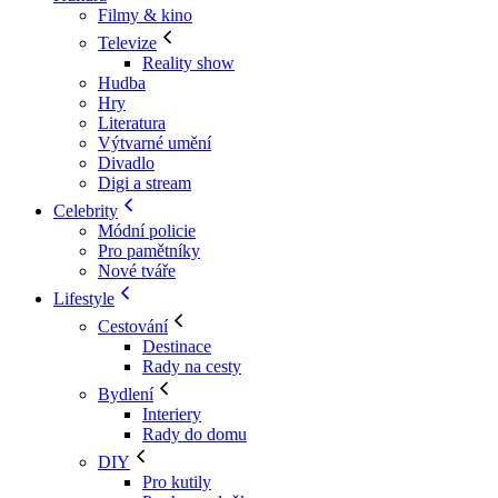
Filmy & kino
Televize
Reality show
Hudba
Hry
Literatura
Výtvarné umění
Divadlo
Digi a stream
Celebrity
Módní policie
Pro pamětníky
Nové tváře
Lifestyle
Cestování
Destinace
Rady na cesty
Bydlení
Interiery
Rady do domu
DIY
Pro kutily