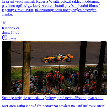
že první velký snímek Ruperta Wyatta položil základ modernímu
pavilonu opičí ságy, který zcela zachránil pověst původní filmové
legendy z roku 1968, již obklopuje tolik pochybných dějových
článků.
Kinobox.cz
dnes, 17:05
8 min
Stella je hrdý, že nehledali výmluvy, proč nedokážou bojovat o titul
McLaren zatím v nové éře nedokázal navázat na úspěšné roky, které