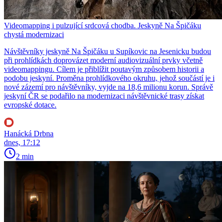
Videomapping i pulzující srdcová chodba. Jeskyně Na Špičáku
chystá modernizaci
Návštěvníky jeskyně Na Špičáku u Supíkovic na Jesenicku budou
při prohlídkách doprovázet moderní audiovizuální prvky včetně
videomappingu. Cílem je přiblížit poutavým způsobem historii a
podobu jeskyní. Proměna prohlídkového okruhu, jehož součástí je i
nové zázemí pro návštěvníky, vyjde na 18,6 milionu korun. Správě
jeskyní ČR se podařilo na modernizaci návštěvnické trasy získat
evropské dotace.
Hanácká Drbna
dnes, 17:12
2 min