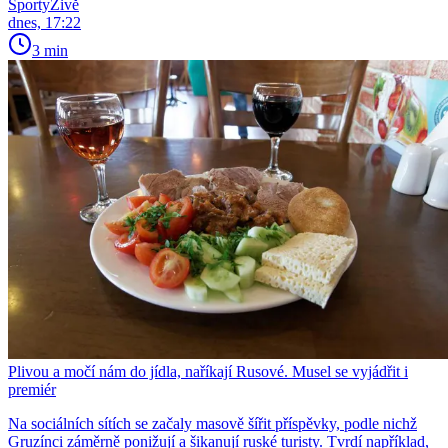
SportyŽivě
dnes, 17:22
3 min
Plivou a močí nám do jídla, naříkají Rusové. Musel se vyjádřit i
premiér
Na sociálních sítích se začaly masově šířit příspěvky, podle nichž
Gruzínci záměrně ponižují a šikanují ruské turisty. Tvrdí například,