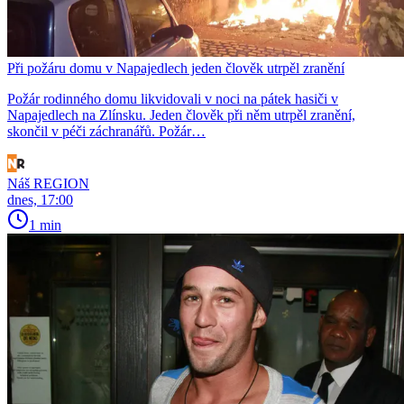
Při požáru domu v Napajedlech jeden člověk utrpěl zranění
Požár rodinného domu likvidovali v noci na pátek hasiči v
Napajedlech na Zlínsku. Jeden člověk při něm utrpěl zranění,
skončil v péči záchranářů. Požár…
Náš REGION
dnes, 17:00
1 min