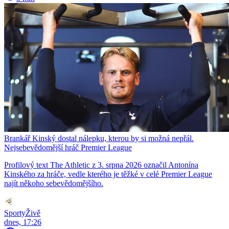
Brankář Kinský dostal nálepku, kterou by si možná nepřál.
Nejsebevědomější hráč Premier League
Profilový text The Athletic z 3. srpna 2026 označil Antonína
Kinského za hráče, vedle kterého je těžké v celé Premier League
najít někoho sebevědomějšího.
SportyŽivě
dnes, 17:26