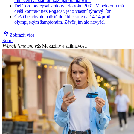
ministerstva stadion kazí panorama Brna
Del Toro podepsal smlouvu do roku 2031. V pelotonu má
delší kontrakt než Pogačar, jeho vlastní týmový lídr
Čeští beachvolejbalisté dotáhli skóre na 14:14 proti
olympijským šampionům. Závěr jim ale nevyšel
Zobrazit více
Sport
Vybrali jsme pro vás
Magazíny a zajímavosti