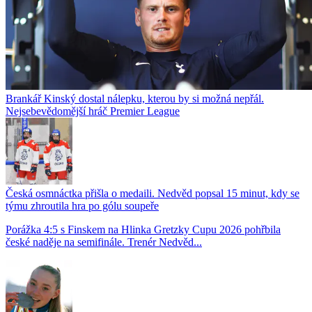
Brankář Kinský dostal nálepku, kterou by si možná nepřál.
Nejsebevědomější hráč Premier League
Česká osmnáctka přišla o medaili. Nedvěd popsal 15 minut, kdy se
týmu zhroutila hra po gólu soupeře
Porážka 4:5 s Finskem na Hlinka Gretzky Cupu 2026 pohřbila
české naděje na semifinále. Trenér Nedvěd...