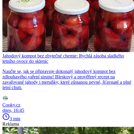
Jahodový kompot bez zbytečné chemie: Rychlá zásoba sladkého
letního ovoce do sklenic
Naučte se, jak se připravuje dokonalý jahodový kompot bez
zdlouhavého vaření sirupu! Bleskový a prověřený recept na
zavařované jahody i meruňky, které zůstanou pevné, šťavnaté a plné
letní chuti.
Cooky.cz
dnes, 16:45
3 min
Reklama