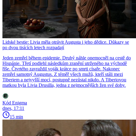
Lidské bestie: Livia měla otrávit Augusta i jeho dědice. Důkazy se
po dvou tisících letech rozpadají
Jeden zemřel během epidemie. Druhý náhle onemocněl na cestě do
Hispánie. Třetí podlehl následkům zranění utrženého na východě
říše. Čtvrtého zavraždil voják krátce po smrti císaře. Nakonec
zemřel samotný Augustus. Z téměř všech mužů, kteří stáli mezi
Tiberiem a nejvyšší mocí, postupně nezůstal nikdo. A Tiberiovou
matkou byla Livia Drusilla, jedna z nejmocnějších žen své doby.
Kód Enigma
dnes, 17:11
15 min