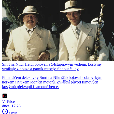
Smrt na Nilu: Herci bojovali s 54stupňovým vedrem, kostýmy
vznikaly z nouze a parník musely táhnout čluny
Při natáčení detektivky Smrt na Nilu štáb bojoval s obrovským
horkem i hlukem lodních motorů. Zvláštní původ filmových
kostýmů překvapil i samotné herce.
V Telce
dnes, 17:28
3 min