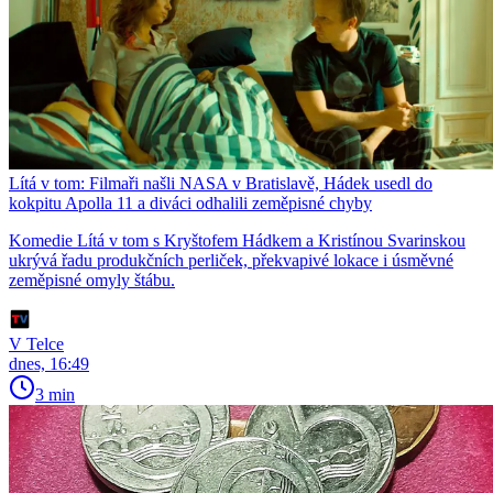
Lítá v tom: Filmaři našli NASA v Bratislavě, Hádek usedl do
kokpitu Apolla 11 a diváci odhalili zeměpisné chyby
Komedie Lítá v tom s Kryštofem Hádkem a Kristínou Svarinskou
ukrývá řadu produkčních perliček, překvapivé lokace i úsměvné
zeměpisné omyly štábu.
V Telce
dnes, 16:49
3 min