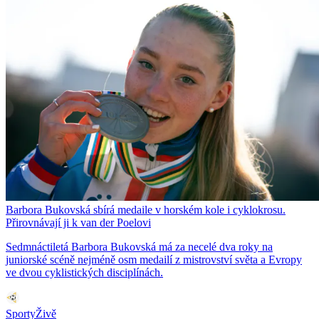
Barbora Bukovská sbírá medaile v horském kole i cyklokrosu.
Přirovnávají ji k van der Poelovi
Sedmnáctiletá Barbora Bukovská má za necelé dva roky na
juniorské scéně nejméně osm medailí z mistrovství světa a Evropy
ve dvou cyklistických disciplínách.
SportyŽivě