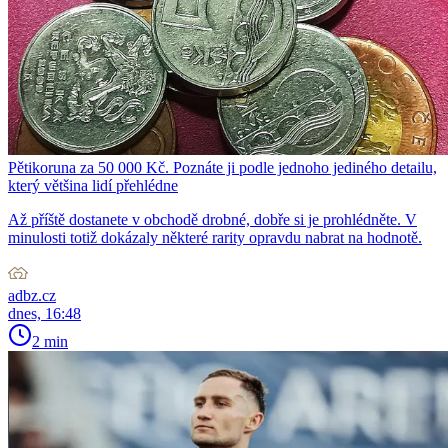
Pětikoruna za 50 000 Kč. Poznáte ji podle jednoho jediného detailu,
který většina lidí přehlédne
Až příště dostanete v obchodě drobné, dobře si je prohlédněte. V
minulosti totiž dokázaly některé rarity opravdu nabrat na hodnotě.
adbz.cz
dnes, 16:48
2 min