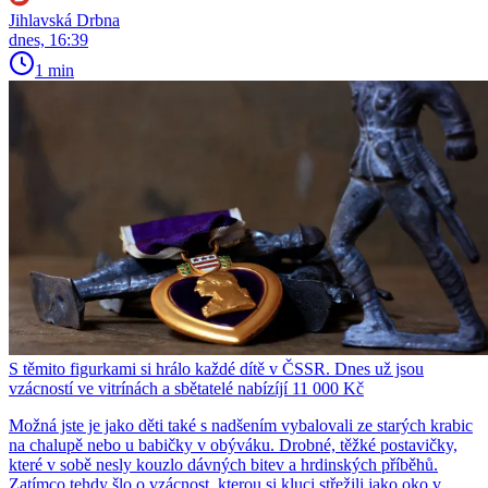
Jihlavská Drbna
dnes, 16:39
1 min
S těmito figurkami si hrálo každé dítě v ČSSR. Dnes už jsou
vzácností ve vitrínách a sbětatelé nabízíjí 11 000 Kč
Možná jste je jako děti také s nadšením vybalovali ze starých krabic
na chalupě nebo u babičky v obýváku. Drobné, těžké postavičky,
které v sobě nesly kouzlo dávných bitev a hrdinských příběhů.
Zatímco tehdy šlo o vzácnost, kterou si kluci střežili jako oko v