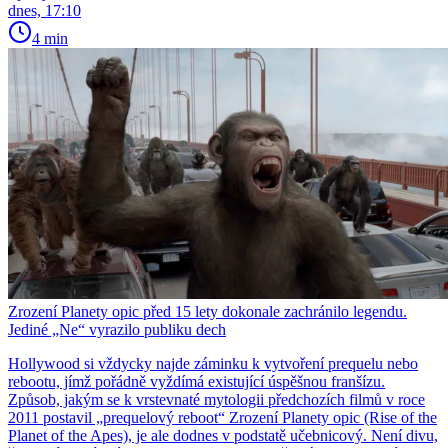
dnes, 17:10
4 min
Zrození Planety opic před 15 lety dokonale zachránilo legendu.
Jediné „Ne“ vyrazilo publiku dech
Hollywood si vždycky najde záminku k vytvoření prequelu nebo
rebootu, jímž pořádně vyždímá existující úspěšnou franšízu.
Způsob, jakým se k vrstevnaté mytologii předchozích filmů v roce
2011 postavil „prequelový reboot“ Zrození Planety opic (Rise of the
Planet of the Apes), je ale dodnes v podstatě učebnicový. Není divu,