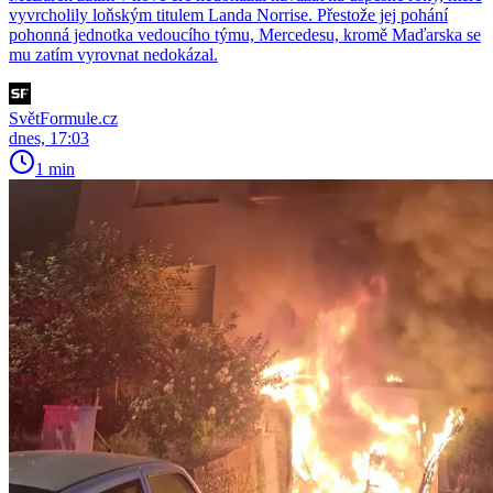
vyvrcholily loňským titulem Landa Norrise. Přestože jej pohání
pohonná jednotka vedoucího týmu, Mercedesu, kromě Maďarska se
mu zatím vyrovnat nedokázal.
SvětFormule.cz
dnes, 17:03
1 min