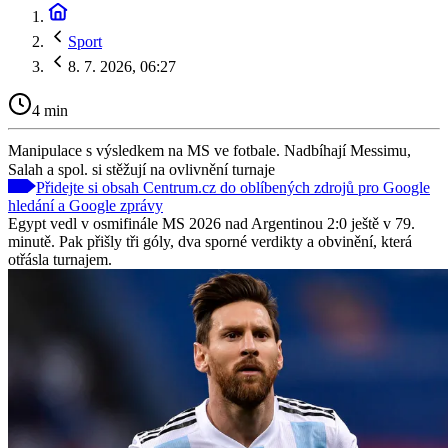
Sport
8. 7. 2026, 06:27
4 min
Manipulace s výsledkem na MS ve fotbale. Nadbíhají Messimu,
Salah a spol. si stěžují na ovlivnění turnaje
Přidejte si obsah Centrum.cz do oblíbených zdrojů pro Google
hledání a Google zprávy
Egypt vedl v osmifinále MS 2026 nad Argentinou 2:0 ještě v 79.
minutě. Pak přišly tři góly, dva sporné verdikty a obvinění, která
otřásla turnajem.