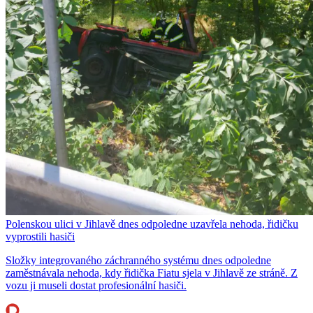
Polenskou ulici v Jihlavě dnes odpoledne uzavřela nehoda, řidičku
vyprostili hasiči
Složky integrovaného záchranného systému dnes odpoledne
zaměstnávala nehoda, kdy řidička Fiatu sjela v Jihlavě ze stráně. Z
vozu ji museli dostat profesionální hasiči.