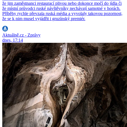
že jim zaměstnanci restaurací plivou nebo dokonce močí do jídla či
že místní průvodci ruské návštěvníky nechávají samotné v horách.
Příběhy rychle převzala ruská média a vyvolaly takovou pozornost,
že se k nim musel vyjádřit i gruzínský premiér.
Aktuálně.cz - Zprávy
dnes, 17:14