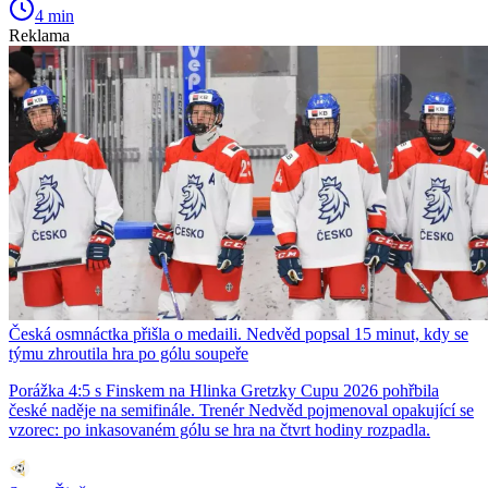
4 min
Reklama
Česká osmnáctka přišla o medaili. Nedvěd popsal 15 minut, kdy se
týmu zhroutila hra po gólu soupeře
Porážka 4:5 s Finskem na Hlinka Gretzky Cupu 2026 pohřbila
české naděje na semifinále. Trenér Nedvěd pojmenoval opakující se
vzorec: po inkasovaném gólu se hra na čtvrt hodiny rozpadla.