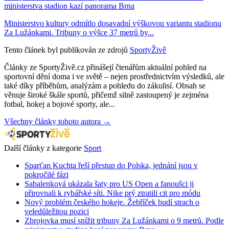
ministerstva stadion kazí panorama Brna
Ministerstvo kultury odmítlo dosavadní výškovou variantu stadionu
Za Lužánkami. Tribuny o výšce 37 metrů by...
Tento článek byl publikován ze zdrojů
SportyŽivě
Články ze SportyŽivě.cz přinášejí čtenářům aktuální pohled na
sportovní dění doma i ve světě – nejen prostřednictvím výsledků, ale
také díky příběhům, analýzám a pohledu do zákulisí. Obsah se
věnuje široké škále sportů, přičemž silně zastoupený je zejména
fotbal, hokej a bojové sporty, ale...
Všechny články tohoto autora →
Další články z kategorie
Sport
Sparťan Kuchta řeší přestup do Polska, jednání jsou v
pokročilé fázi
Sabalenková ukázala šaty pro US Open a fanoušci ji
přirovnali k rybářské síti. Nike prý ztratili cit pro módu
Nový problém českého hokeje. Žebříček budí strach o
veledůležitou pozici
Zbrojovka musí snížit tribuny Za Lužánkami o 9 metrů. Podle