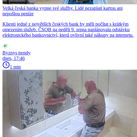
Velká česká banka vypne své služby. Lidé nezaplatí kartou ani
nepošlou peníze
Klienti jedné z největších českých bank by měli počítat s krátkým
omezením služeb. ČSOB na neděli 9. srpna naplánovala odstávku
elektronického bankovnictví, která ovlivní také nákupy na internetu.
Byznys trendy
dnes, 17:46
1 min