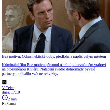
Bez motivu: Odraz hektické doby, předloha a napříč celým městem
Kriminální film Bez motivu přesunul pátrání po neznámém vrahovi
na prosluněnou Riviéru. Natáčení svedlo dohromady bývalé
partnery a odhalilo vzácné rekvizity.
V Telce
dnes, 17:10
2 min
Reklama