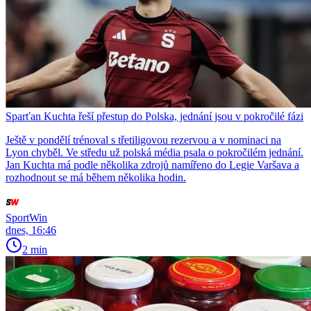
Sparťan Kuchta řeší přestup do Polska, jednání jsou v pokročilé fázi
Ještě v pondělí trénoval s třetiligovou rezervou a v nominaci na
Lyon chyběl. Ve středu už polská média psala o pokročilém jednání.
Jan Kuchta má podle několika zdrojů namířeno do Legie Varšava a
rozhodnout se má během několika hodin.
SportWin
dnes, 16:46
2 min