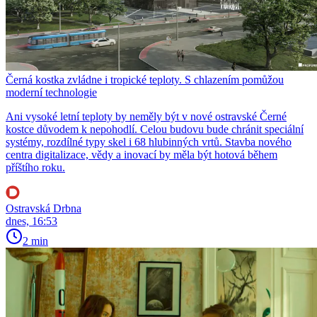
Černá kostka zvládne i tropické teploty. S chlazením pomůžou
moderní technologie
Ani vysoké letní teploty by neměly být v nové ostravské Černé
kostce důvodem k nepohodlí. Celou budovu bude chránit speciální
systémy, rozdílné typy skel i 68 hlubinných vrtů. Stavba nového
centra digitalizace, vědy a inovací by měla být hotová během
příštího roku.
Ostravská Drbna
dnes, 16:53
2 min