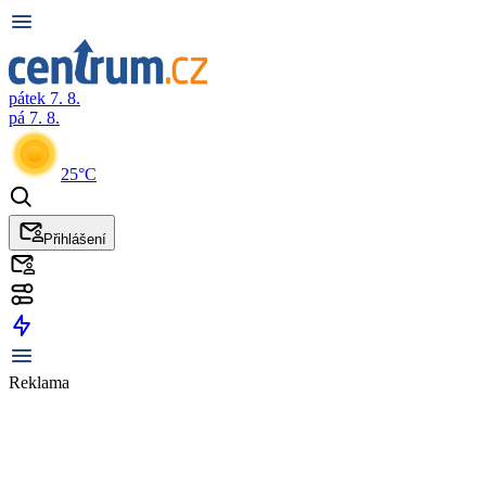
pátek 7. 8.
pá 7. 8.
25°C
Přihlášení
Reklama