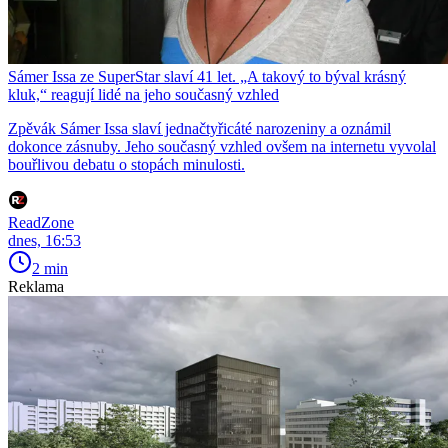
Sámer Issa ze SuperStar slaví 41 let. „A takový to býval krásný
kluk,“ reagují lidé na jeho současný vzhled
Zpěvák Sámer Issa slaví jednačtyřicáté narozeniny a oznámil
dokonce zásnuby. Jeho současný vzhled ovšem na internetu vyvolal
bouřlivou debatu o stopách minulosti.
ReadZone
dnes, 16:53
2 min
Reklama