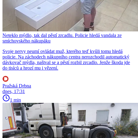
Neteklo mýdlo, tak dal pěstí zrcadlu. Policie hledá vandala ze
smíchovského nákupáku
Svoje nervy neumí ovládat muž, kterého teď kvůli tomu hledá
policie. Na záchodech nákupního centra nerozchodil automatický
dávkovač mýdla, naštval se a pěstí rozbil zrcadlo. Jenže škoda jde
do tisíců a hrozí mu i vězení.
Pražská Drbna
dnes, 17:31
1 min