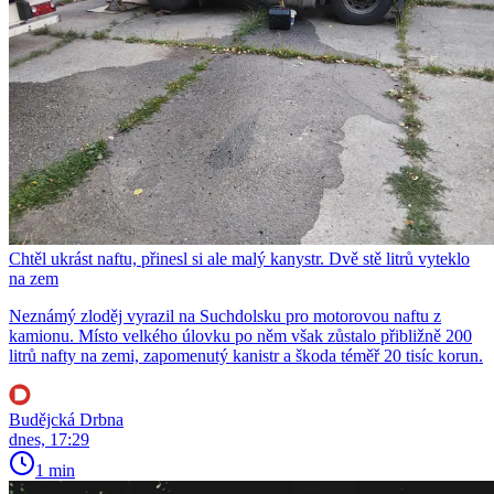
Chtěl ukrást naftu, přinesl si ale malý kanystr. Dvě stě litrů vyteklo
na zem
Neznámý zloděj vyrazil na Suchdolsku pro motorovou naftu z
kamionu. Místo velkého úlovku po něm však zůstalo přibližně 200
litrů nafty na zemi, zapomenutý kanistr a škoda téměř 20 tisíc korun.
Budějcká Drbna
dnes, 17:29
1 min