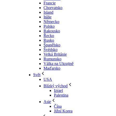
Francie
Chorvatsko
Island
Itálie
Německo
Polsko
Rakousko
Řecko
Rusko
Španělsko
Švédsko
Velká Británie
Rumunsko
Válka na Ukrajině
Maďarsko
Svět
USA
Blízký východ
Izrael
Palestina
Asie
Čína
Jižní Korea