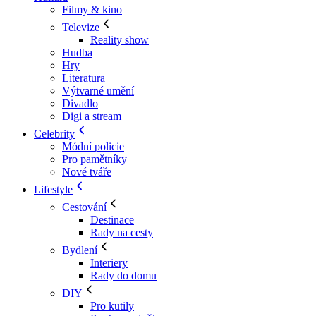
Filmy & kino
Televize
Reality show
Hudba
Hry
Literatura
Výtvarné umění
Divadlo
Digi a stream
Celebrity
Módní policie
Pro pamětníky
Nové tváře
Lifestyle
Cestování
Destinace
Rady na cesty
Bydlení
Interiery
Rady do domu
DIY
Pro kutily