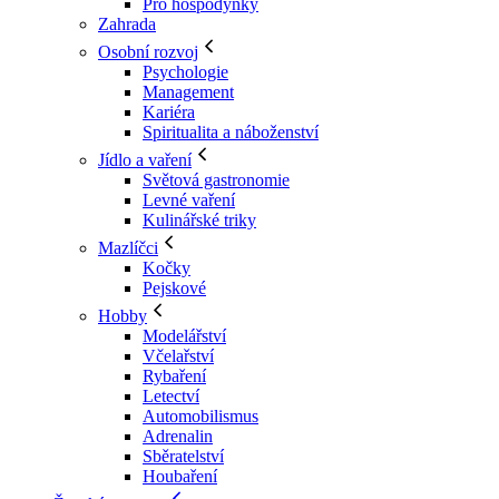
Pro hospodyňky
Zahrada
Osobní rozvoj
Psychologie
Management
Kariéra
Spiritualita a náboženství
Jídlo a vaření
Světová gastronomie
Levné vaření
Kulinářské triky
Mazlíčci
Kočky
Pejskové
Hobby
Modelářství
Včelařství
Rybaření
Letectví
Automobilismus
Adrenalin
Sběratelství
Houbaření