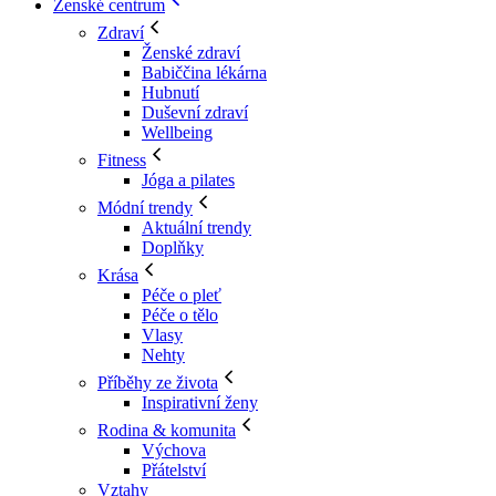
Ženské centrum
Zdraví
Ženské zdraví
Babiččina lékárna
Hubnutí
Duševní zdraví
Wellbeing
Fitness
Jóga a pilates
Módní trendy
Aktuální trendy
Doplňky
Krása
Péče o pleť
Péče o tělo
Vlasy
Nehty
Příběhy ze života
Inspirativní ženy
Rodina & komunita
Výchova
Přátelství
Vztahy