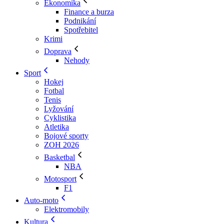
Ekonomika
Finance a burza
Podnikání
Spotřebitel
Krimi
Doprava
Nehody
Sport
Hokej
Fotbal
Tenis
Lyžování
Cyklistika
Atletika
Bojové sporty
ZOH 2026
Basketbal
NBA
Motosport
F1
Auto-moto
Elektromobily
Kultura