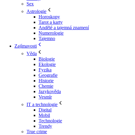
Sex
Astrologie
Horoskopy
Tarot a karty
Andělé a tajemná znamení
Numerologie
Tajemno
Zajímavosti
Věda
Biologie
Ekologie
Fyzika
Geografie
Historie
Chemie
Jazykověda
Vesmír
IT a technologie
Digital
Mobil
Technologie
Trendy
True crime