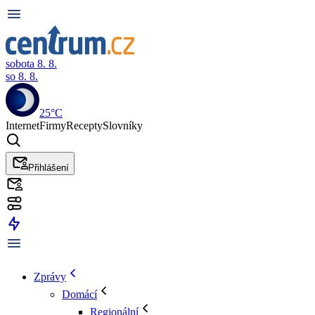
sobota 8. 8.
so 8. 8.
25°C
Internet
Firmy
Recepty
Slovníky
Přihlášení
Zprávy
Domácí
Regionální