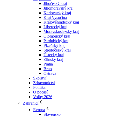
Jihočeský kraj
Jihomoravský kraj
Karlovarský kraj
Kraj Vysočina
Králověhradecký kraj
Liberecký kraj
Moravskoslezský kraj
Olomoucký kraj
Pardubický kraj
Plzeňský kraj
Středočeský kraj
Ústecký kraj
Zlínský kraj
Praha
Brno
Ostrava
Školství
Zdravotnictví
Politika
O počasí
Volby 2026
Zahraničí
Evropa
Slovensko