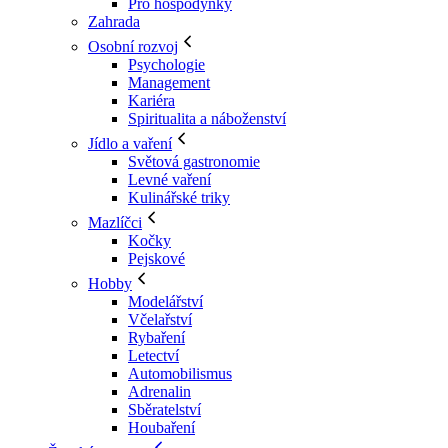
Pro hospodyňky
Zahrada
Osobní rozvoj
Psychologie
Management
Kariéra
Spiritualita a náboženství
Jídlo a vaření
Světová gastronomie
Levné vaření
Kulinářské triky
Mazlíčci
Kočky
Pejskové
Hobby
Modelářství
Včelařství
Rybaření
Letectví
Automobilismus
Adrenalin
Sběratelství
Houbaření