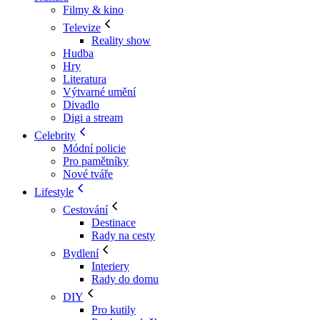
Filmy & kino
Televize
Reality show
Hudba
Hry
Literatura
Výtvarné umění
Divadlo
Digi a stream
Celebrity
Módní policie
Pro pamětníky
Nové tváře
Lifestyle
Cestování
Destinace
Rady na cesty
Bydlení
Interiery
Rady do domu
DIY
Pro kutily