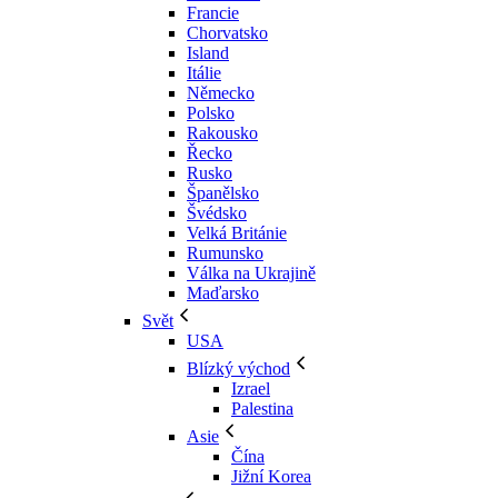
Francie
Chorvatsko
Island
Itálie
Německo
Polsko
Rakousko
Řecko
Rusko
Španělsko
Švédsko
Velká Británie
Rumunsko
Válka na Ukrajině
Maďarsko
Svět
USA
Blízký východ
Izrael
Palestina
Asie
Čína
Jižní Korea