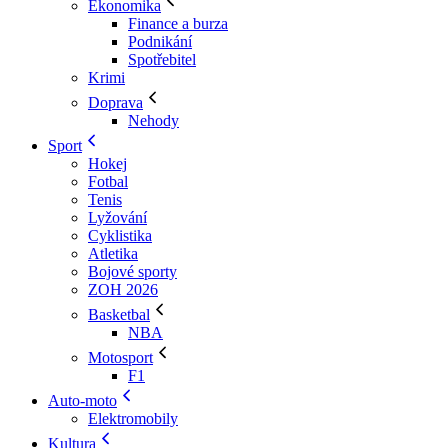
Ekonomika
Finance a burza
Podnikání
Spotřebitel
Krimi
Doprava
Nehody
Sport
Hokej
Fotbal
Tenis
Lyžování
Cyklistika
Atletika
Bojové sporty
ZOH 2026
Basketbal
NBA
Motosport
F1
Auto-moto
Elektromobily
Kultura