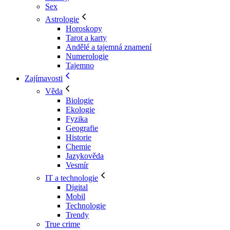
Sex
Astrologie
Horoskopy
Tarot a karty
Andělé a tajemná znamení
Numerologie
Tajemno
Zajímavosti
Věda
Biologie
Ekologie
Fyzika
Geografie
Historie
Chemie
Jazykověda
Vesmír
IT a technologie
Digital
Mobil
Technologie
Trendy
True crime