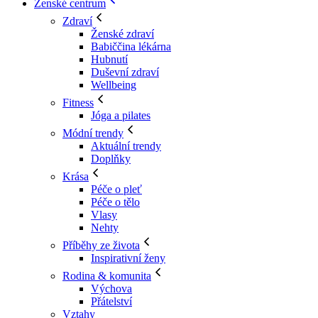
Ženské centrum
Zdraví
Ženské zdraví
Babiččina lékárna
Hubnutí
Duševní zdraví
Wellbeing
Fitness
Jóga a pilates
Módní trendy
Aktuální trendy
Doplňky
Krása
Péče o pleť
Péče o tělo
Vlasy
Nehty
Příběhy ze života
Inspirativní ženy
Rodina & komunita
Výchova
Přátelství
Vztahy