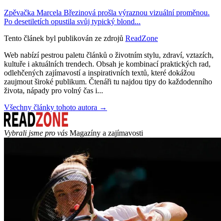
Zpěvačka Marcela Březinová prošla výraznou vizuální proměnou.
Po desetiletích opustila svůj typický blond...
Tento článek byl publikován ze zdrojů
ReadZone
Web nabízí pestrou paletu článků o životním stylu, zdraví, vztazích,
kultuře i aktuálních trendech. Obsah je kombinací praktických rad,
odlehčených zajímavostí a inspirativních textů, které dokážou
zaujmout široké publikum. Čtenáři tu najdou tipy do každodenního
života, nápady pro volný čas i...
Všechny články tohoto autora →
Vybrali jsme pro vás
Magazíny a zajímavosti