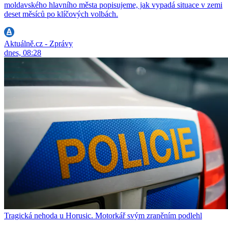
moldavského hlavního města popisujeme, jak vypadá situace v zemi
deset měsíců po klíčových volbách.
Aktuálně.cz - Zprávy
dnes, 08:28
Tragická nehoda u Horusic. Motorkář svým zraněním podlehl