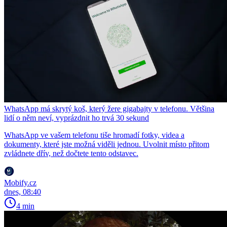
WhatsApp má skrytý koš, který žere gigabajty v telefonu. Většina
lidí o něm neví, vyprázdnit ho trvá 30 sekund
WhatsApp ve vašem telefonu tiše hromadí fotky, videa a
dokumenty, které jste možná viděli jednou. Uvolnit místo přitom
zvládnete dřív, než dočtete tento odstavec.
Mobify.cz
dnes, 08:40
4 min