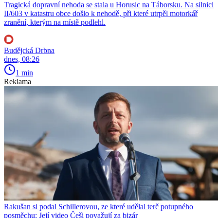
Tragická dopravní nehoda se stala u Horusic na Táborsku. Na silnici
II/603 v katastru obce došlo k nehodě, při které utrpěl motorkář
zranění, kterým na místě podlehl.
Budějcká Drbna
dnes, 08:26
1 min
Reklama
Rakušan si podal Schillerovou, ze které udělal terč potupného
posměchu: Její video Češi považují za bizár