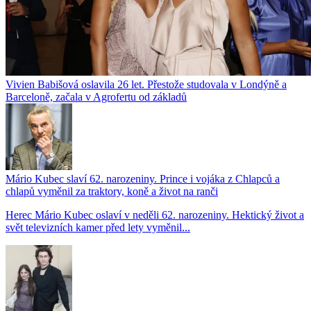
Vivien Babišová oslavila 26 let. Přestože studovala v Londýně a
Barceloně, začala v Agrofertu od základů
Mário Kubec slaví 62. narozeniny. Prince i vojáka z Chlapců a
chlapů vyměnil za traktory, koně a život na ranči
Herec Mário Kubec oslaví v neděli 62. narozeniny. Hektický život a
svět televizních kamer před lety vyměnil...