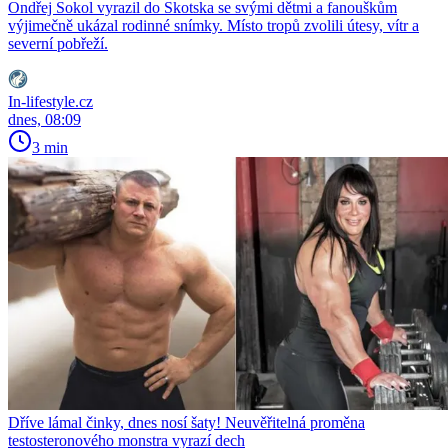
Ondřej Sokol vyrazil do Skotska se svými dětmi a fanouškům
výjimečně ukázal rodinné snímky. Místo tropů zvolili útesy, vítr a
severní pobřeží.
In-lifestyle.cz
dnes, 08:09
3 min
Dříve lámal činky, dnes nosí šaty! Neuvěřitelná proměna
testosteronového monstra vyrazí dech