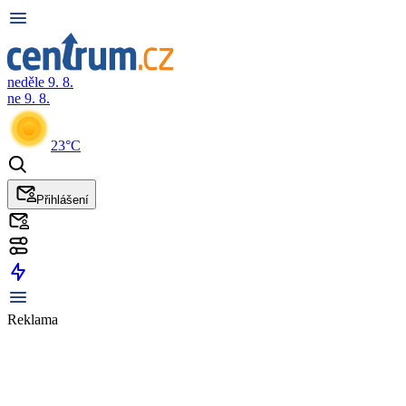
neděle 9. 8.
ne 9. 8.
23°C
Přihlášení
Reklama