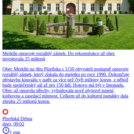
Merklín opravuje rozsáhlý zámek. Do rekonstrukce už obec
investovala 25 milionů
Obec Merklín na jihu Plzeňska s 1150 obyvateli postupně opravuje
rozsáhlý zámek, který získala do majetku po roce 1990. Dokončuje
přestavbu kinosálu v patře za více než čtyři miliony korun, z něhož
bude společenský sál až pro 150 lidí. Hotovo má být v listopadu.
Obec už opravila střechy, vybudovala nové plynové topení,
knihovnu a zasedací místnost. Celkem už do kulturní památky dala
zhruba 25 milionů korun.
Plzeňská Drbna
dnes, 09:02
1 min