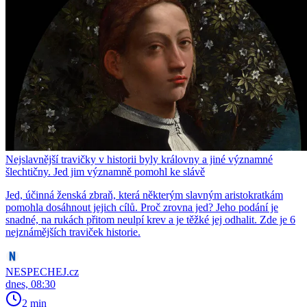
Nejslavnější travičky v historii byly královny a jiné významné
šlechtičny. Jed jim významně pomohl ke slávě
Jed, účinná ženská zbraň, která některým slavným aristokratkám
pomohla dosáhnout jejich cílů. Proč zrovna jed? Jeho podání je
snadné, na rukách přitom neulpí krev a je těžké jej odhalit. Zde je 6
nejznámějších traviček historie.
NESPECHEJ.cz
dnes, 08:30
2 min