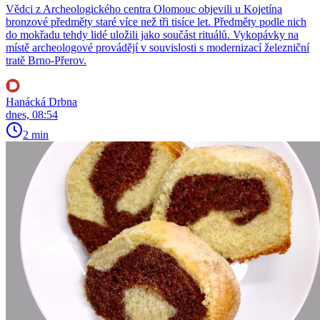
Vědci z Archeologického centra Olomouc objevili u Kojetína
bronzové předměty staré více než tři tisíce let. Předměty podle nich
do mokřadu tehdy lidé uložili jako součást rituálů. Vykopávky na
místě archeologové provádějí v souvislosti s modernizací železniční
tratě Brno-Přerov.
Hanácká Drbna
dnes, 08:54
2 min