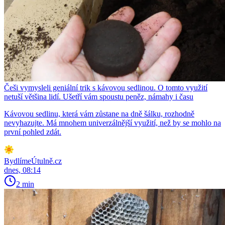
Češi vymysleli geniální trik s kávovou sedlinou. O tomto využití
netuší většina lidí. Ušetří vám spoustu peněz, námahy i času
Kávovou sedlinu, která vám zůstane na dně šálku, rozhodně
nevyhazujte. Má mnohem univerzálnější využití, než by se mohlo na
první pohled zdát.
BydlímeÚtulně.cz
dnes, 08:14
2 min