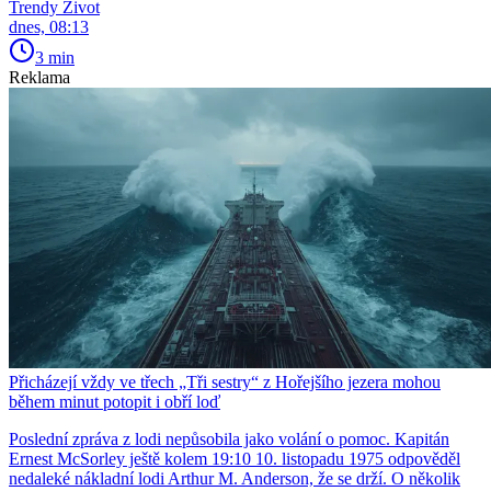
Trendy Život
dnes, 08:13
3 min
Reklama
Přicházejí vždy ve třech „Tři sestry“ z Hořejšího jezera mohou
během minut potopit i obří loď
Poslední zpráva z lodi nepůsobila jako volání o pomoc. Kapitán
Ernest McSorley ještě kolem 19:10 10. listopadu 1975 odpověděl
nedaleké nákladní lodi Arthur M. Anderson, že se drží. O několik