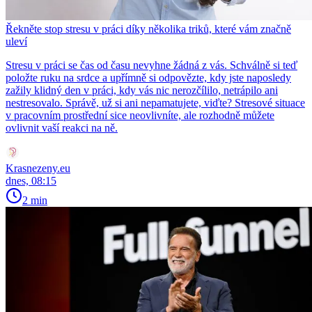
Řekněte stop stresu v práci díky několika triků, které vám značně
uleví
Stresu v práci se čas od času nevyhne žádná z vás. Schválně si teď
položte ruku na srdce a upřímně si odpovězte, kdy jste naposledy
zažily klidný den v práci, kdy vás nic nerozčílilo, netrápilo ani
nestresovalo. Správě, už si ani nepamatujete, viďte? Stresové situace
v pracovním prostřední sice neovlivníte, ale rozhodně můžete
ovlivnit vaší reakci na ně.
Krasnezeny.eu
dnes, 08:15
2 min