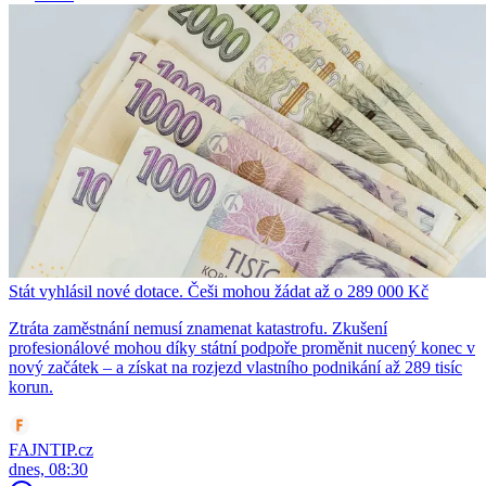
Stát vyhlásil nové dotace. Češi mohou žádat až o 289 000 Kč
Ztráta zaměstnání nemusí znamenat katastrofu. Zkušení
profesionálové mohou díky státní podpoře proměnit nucený konec v
nový začátek – a získat na rozjezd vlastního podnikání až 289 tisíc
korun.
FAJNTIP.cz
dnes, 08:30