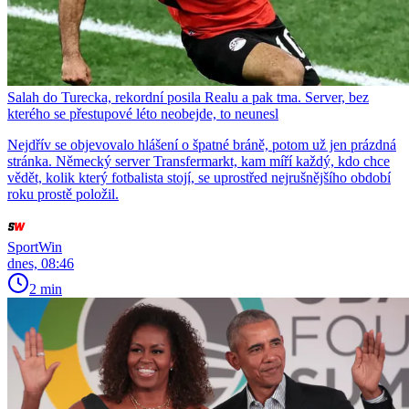
Salah do Turecka, rekordní posila Realu a pak tma. Server, bez
kterého se přestupové léto neobejde, to neunesl
Nejdřív se objevovalo hlášení o špatné bráně, potom už jen prázdná
stránka. Německý server Transfermarkt, kam míří každý, kdo chce
vědět, kolik který fotbalista stojí, se uprostřed nejrušnějšího období
roku prostě položil.
SportWin
dnes, 08:46
2 min