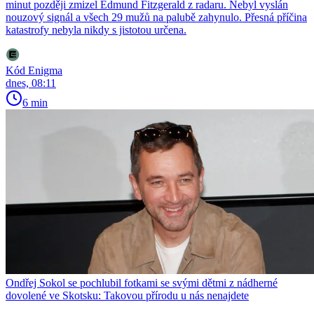
minut později zmizel Edmund Fitzgerald z radaru. Nebyl vyslán
nouzový signál a všech 29 mužů na palubě zahynulo. Přesná příčina
katastrofy nebyla nikdy s jistotou určena.
Kód Enigma
dnes, 08:11
6 min
Ondřej Sokol se pochlubil fotkami se svými dětmi z nádherné
dovolené ve Skotsku: Takovou přírodu u nás nenajdete