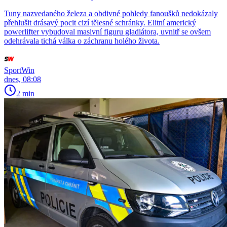
Tuny nazvedaného železa a obdivné pohledy fanoušků nedokázaly
přehlušit drásavý pocit cizí tělesné schránky. Elitní americký
powerlifter vybudoval masivní figuru gladiátora, uvnitř se ovšem
odehrávala tichá válka o záchranu holého života.
SportWin
dnes, 08:08
2 min