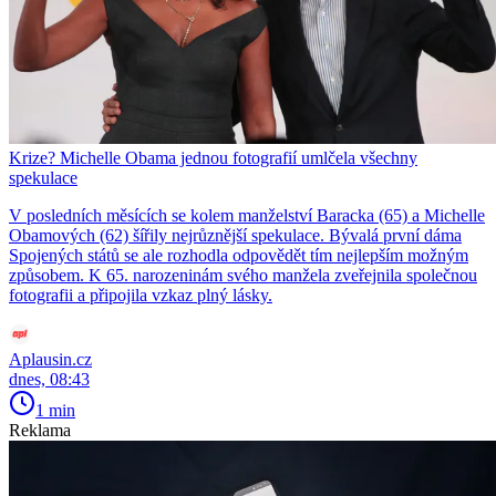
Krize? Michelle Obama jednou fotografií umlčela všechny
spekulace
V posledních měsících se kolem manželství Baracka (65) a Michelle
Obamových (62) šířily nejrůznější spekulace. Bývalá první dáma
Spojených států se ale rozhodla odpovědět tím nejlepším možným
způsobem. K 65. narozeninám svého manžela zveřejnila společnou
fotografii a připojila vzkaz plný lásky.
Aplausin.cz
dnes, 08:43
1 min
Reklama