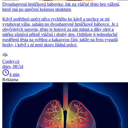
Dvoubarevná hrníčková bábovka: Jak na vláčné těsto bez vážení,
které má po upečení krásnou strukturu
Když potřebuji upéct něco rychlého ke kávě a nechce se mi
vytahovat váha, sahám po dvoubarevné hrníčkové bábovce. Je z
obyčejných surovin, těsto je hotové za pár minut a díky oleji a
mléku zůstává pěkně vláčná i druhý den. Odlišuje ji jednoduché
rozdělení těsta na světlou a kakaovou část, takže na řezu vypadá
hezky, i když s ní není skoro žádná práce.
Cooky.cz
dnes, 08:54
4 min
Reklama