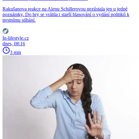
Rakušanova reakce na Alenu Schillerovou nezůstala jen u jedné
poznámky. Do hry se vrátila i starší hlasování o vydání politiků k
trestnímu stíhání.
In-lifestyle.cz
dnes, 08:16
3 min