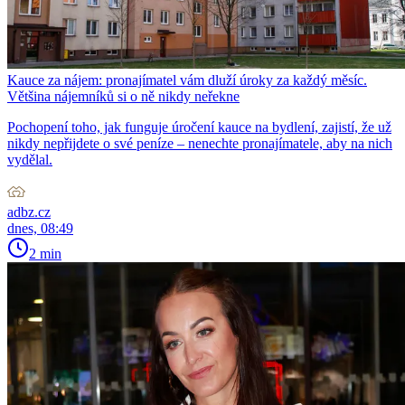
Kauce za nájem: pronajímatel vám dluží úroky za každý měsíc.
Většina nájemníků si o ně nikdy neřekne
Pochopení toho, jak funguje úročení kauce na bydlení, zajistí, že už
nikdy nepřijdete o své peníze – nenechte pronajímatele, aby na nich
vydělal.
adbz.cz
dnes, 08:49
2 min