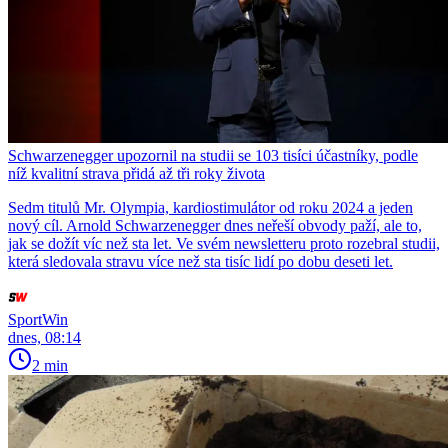
Schwarzenegger upozornil na studii se 103 tisíci účastníky, podle
níž kvalitní strava přidá až tři roky života
Sedm titulů Mr. Olympia, kardiostimulátor od roku 2024 a jeden
nový cíl. Arnold Schwarzenegger dnes neřeší obvody paží, ale to,
jak se dožít víc než sta let. Ve svém newsletteru proto rozebral studii,
která sledovala stravu více než sta tisíc lidí po dobu deseti let.
SportWin
dnes, 08:14
2 min