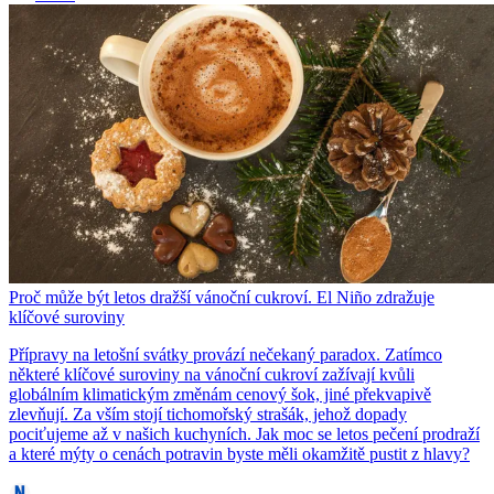
Proč může být letos dražší vánoční cukroví. El Niño zdražuje
klíčové suroviny
Přípravy na letošní svátky provází nečekaný paradox. Zatímco
některé klíčové suroviny na vánoční cukroví zažívají kvůli
globálním klimatickým změnám cenový šok, jiné překvapivě
zlevňují. Za vším stojí tichomořský strašák, jehož dopady
pociťujeme až v našich kuchyních. Jak moc se letos pečení prodraží
a které mýty o cenách potravin byste měli okamžitě pustit z hlavy?