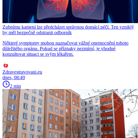
Zubnímu kameni lze předcházet správnou domácí péčí. Ten vzniklý
by měl bezpečně odstranit odborník
Některé symptomy mohou naznačovat vážné onemocnění tohoto
důležitého orgánu. Pokud se příznaky nezmírní, je vhodné
konzultovat situaci se svým lékařem.
Zdravestravovani.eu
dnes, 08:49
2 min