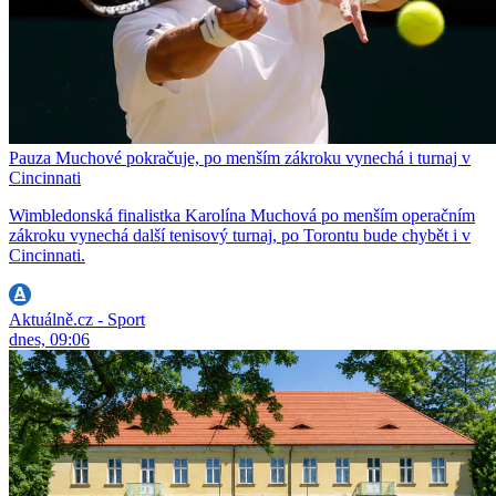
Pauza Muchové pokračuje, po menším zákroku vynechá i turnaj v
Cincinnati
Wimbledonská finalistka Karolína Muchová po menším operačním
zákroku vynechá další tenisový turnaj, po Torontu bude chybět i v
Cincinnati.
Aktuálně.cz - Sport
dnes, 09:06