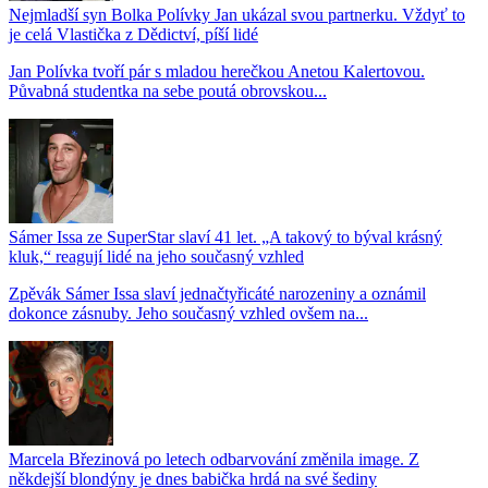
Nejmladší syn Bolka Polívky Jan ukázal svou partnerku. Vždyť to
je celá Vlastička z Dědictví, píší lidé
Jan Polívka tvoří pár s mladou herečkou Anetou Kalertovou.
Půvabná studentka na sebe poutá obrovskou...
Sámer Issa ze SuperStar slaví 41 let. „A takový to býval krásný
kluk,“ reagují lidé na jeho současný vzhled
Zpěvák Sámer Issa slaví jednačtyřicáté narozeniny a oznámil
dokonce zásnuby. Jeho současný vzhled ovšem na...
Marcela Březinová po letech odbarvování změnila image. Z
někdejší blondýny je dnes babička hrdá na své šediny