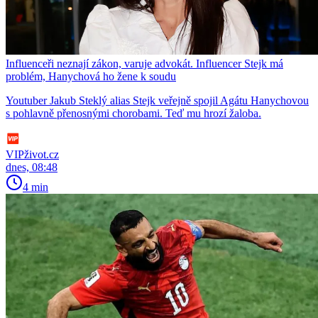
Influenceři neznají zákon, varuje advokát. Influencer Stejk má
problém, Hanychová ho žene k soudu
Youtuber Jakub Steklý alias Stejk veřejně spojil Agátu Hanychovou
s pohlavně přenosnými chorobami. Teď mu hrozí žaloba.
VIPživot.cz
dnes, 08:48
4 min