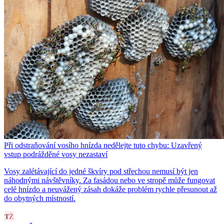
Při odstraňování vosího hnízda nedělejte tuto chybu: Uzavřený
vstup podrážděné vosy nezastaví
Vosy zalétávající do jedné škvíry pod střechou nemusí být jen
náhodnými návštěvníky. Za fasádou nebo ve stropě může fungovat
celé hnízdo a neuvážený zásah dokáže problém rychle přesunout až
do obytných místností.