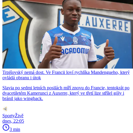
Trpišovský nemá dost. Ve Francii loví rychlíka Mandengueho, který
ovládá obranu i útok
Slavia po sedmi letních posilách míří znovu do Francie, tentokrát po
dvacetiletém Kamerunci z Auxerre, který ve třetí lize střílel góly i
bránil jako wingback.
SportyŽivě
dnes, 22:05
3 min