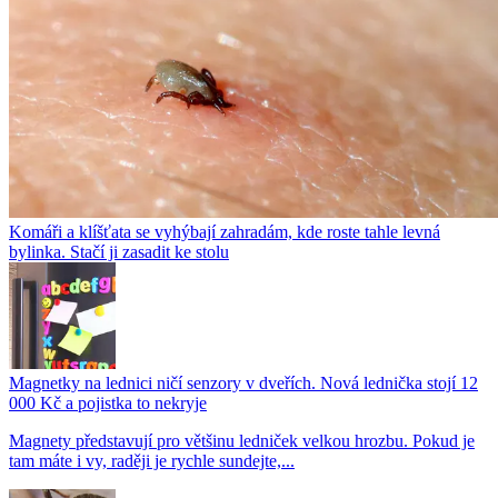
Komáři a klíšťata se vyhýbají zahradám, kde roste tahle levná
bylinka. Stačí ji zasadit ke stolu
Magnetky na lednici ničí senzory v dveřích. Nová lednička stojí 12
000 Kč a pojistka to nekryje
Magnety představují pro většinu ledniček velkou hrozbu. Pokud je
tam máte i vy, raději je rychle sundejte,...