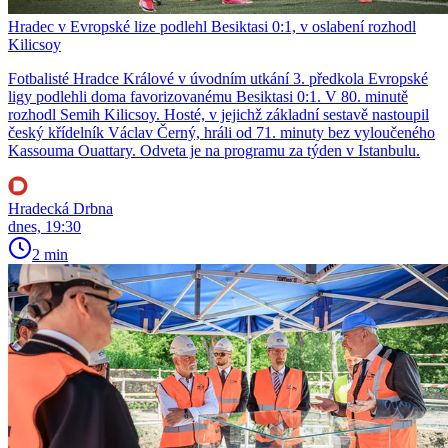
Hradec v Evropské lize podlehl Besiktasi 0:1, v oslabení rozhodl
Kilicsoy
Fotbalisté Hradce Králové v úvodním utkání 3. předkola Evropské
ligy podlehli doma favorizovanému Besiktasi 0:1. V 80. minutě
rozhodl Semih Kilicsoy. Hosté, v jejichž základní sestavě nastoupil
český křídelník Václav Černý, hráli od 71. minuty bez vyloučeného
Kassouma Ouattary. Odveta je na programu za týden v Istanbulu.
Hradecká Drbna
dnes, 19:30
2 min