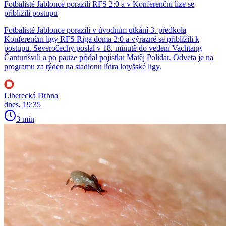
Fotbalisté Jablonce porazili RFS 2:0 a v Konferenční lize se
přiblížili postupu
Fotbalisté Jablonce porazili v úvodním utkání 3. předkola
Konferenční ligy RFS Riga doma 2:0 a výrazně se přiblížili k
postupu. Severočechy poslal v 18. minutě do vedení Vachtang
Čanturišvili a po pauze přidal pojistku Matěj Polidar. Odveta je na
programu za týden na stadionu lídra lotyšské ligy.
Liberecká Drbna
dnes, 19:35
3 min