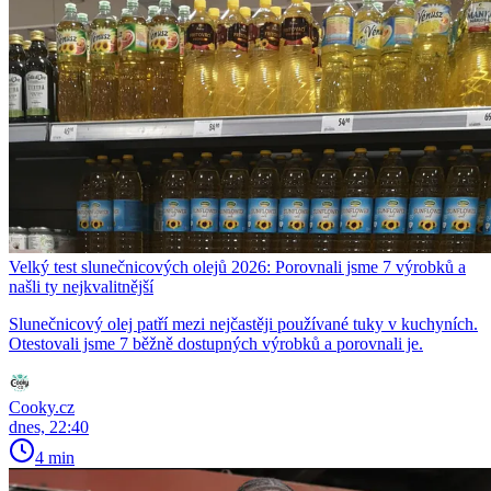
Velký test slunečnicových olejů 2026: Porovnali jsme 7 výrobků a
našli ty nejkvalitnější
Slunečnicový olej patří mezi nejčastěji používané tuky v kuchyních.
Otestovali jsme 7 běžně dostupných výrobků a porovnali je.
Cooky.cz
dnes, 22:40
4 min