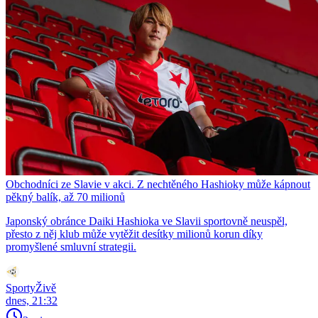
Obchodníci ze Slavie v akci. Z nechtěného Hashioky může kápnout
pěkný balík, až 70 milionů
Japonský obránce Daiki Hashioka ve Slavii sportovně neuspěl,
přesto z něj klub může vytěžit desítky milionů korun díky
promyšlené smluvní strategii.
SportyŽivě
dnes, 21:32