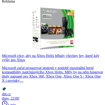
Reklama
Microsoft chce, aby na Xbox Helix běhaly všechny hry, které kdy
vyšly pro Xbox
Microsoft začal prosazovat strategii v podobě maximální herní
kompatibility nadcházejícího Xbox Helix. Měly by na něm fungovat
tituly napsané pro Xbox 360, Xbox One, Xbox One S / Xbox One
X i novinky…
diit.cz
dnes, 22:00
1 min