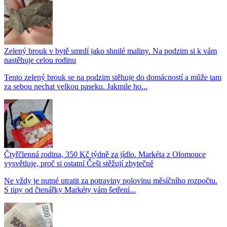
Zelený brouk v bytě smrdí jako shnilé maliny. Na podzim si k vám
nastěhuje celou rodinu
Tento zelený brouk se na podzim stěhuje do domácností a může tam
za sebou nechat velkou paseku. Jakmile ho...
Čtyřčlenná rodina, 350 Kč týdně za jídlo. Markéta z Olomouce
vysvětluje, proč si ostatní Češi stěžují zbytečně
Ne vždy je nutné utratit za potraviny polovinu měsíčního rozpočtu.
S tipy od čtenářky Markéty vám šetření...