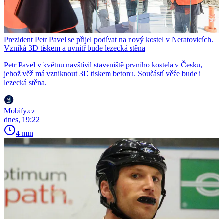
Prezident Petr Pavel se přijel podívat na nový kostel v Neratovicích.
Vzniká 3D tiskem a uvnitř bude lezecká stěna
Petr Pavel v květnu navštívil staveniště prvního kostela v Česku,
jehož věž má vzniknout 3D tiskem betonu. Součástí věže bude i
lezecká stěna.
Mobify.cz
dnes, 19:22
4 min