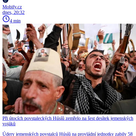
Mobify.cz
dnes, 20:32
4 min
Při útocích povstaleckých Húsíů zemřelo na šest desítek jemenských
vojáků
Údery jemenských povstalců Húsíů na provládní jednotky zabily 58