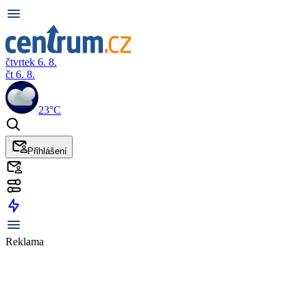
čtvrtek 6. 8.
čt 6. 8.
23°C
Přihlášení
Reklama