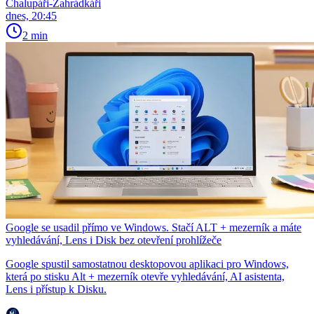
Chalupáři-Zahrádkáři
dnes, 20:45
2 min
Google se usadil přímo ve Windows. Stačí ALT + mezerník a máte
vyhledávání, Lens i Disk bez otevření prohlížeče
Google spustil samostatnou desktopovou aplikaci pro Windows,
která po stisku Alt + mezerník otevře vyhledávání, AI asistenta,
Lens i přístup k Disku.