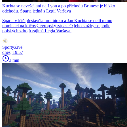
Kuchta se nevešel ani na Lyon a po příchodu Brunese je blízko
odchodu. Sparta jedná s Legií Varšava
Sparta v létě přestavěla hrot útoku a Jan Kuchta se ocitl mimo
nominaci na klíčový evropský zápas. O jeho služby se podle
polských zdrojů zajímá Legia Varšava.
SportyŽivě
dnes, 19:57
3 min