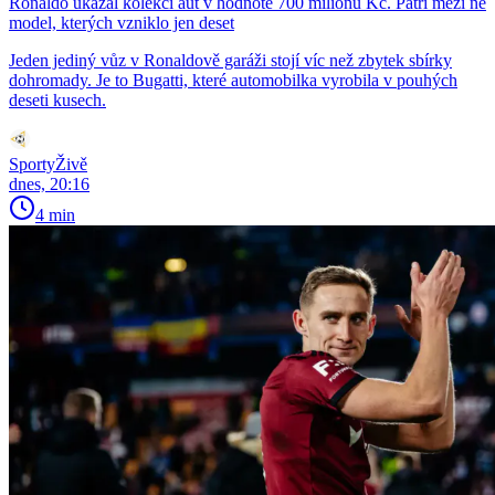
Ronaldo ukázal kolekci aut v hodnotě 700 milionů Kč. Patří mezi ně
model, kterých vzniklo jen deset
Jeden jediný vůz v Ronaldově garáži stojí víc než zbytek sbírky
dohromady. Je to Bugatti, které automobilka vyrobila v pouhých
deseti kusech.
SportyŽivě
dnes, 20:16
4 min