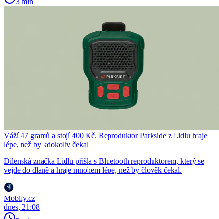
3 min
Váží 47 gramů a stojí 400 Kč. Reproduktor Parkside z Lidlu hraje
lépe, než by kdokoliv čekal
Dílenská značka Lidlu přišla s Bluetooth reproduktorem, který se
vejde do dlaně a hraje mnohem lépe, než by člověk čekal.
Mobify.cz
dnes, 21:08