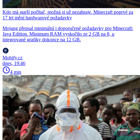
Kdo má starší počítač, možná si už nezahraje. Minecraft poprvé za
17 let mění hardwarové požadavky
Mojang přepsal minimální i doporučené požadavky pro Minecraft:
Java Edition. Minimum RAM vyskočilo ze 2 GB na 8, u
integrované grafiky dokonce na 12 GB.
Mobify.cz
dnes, 19:46
4 min