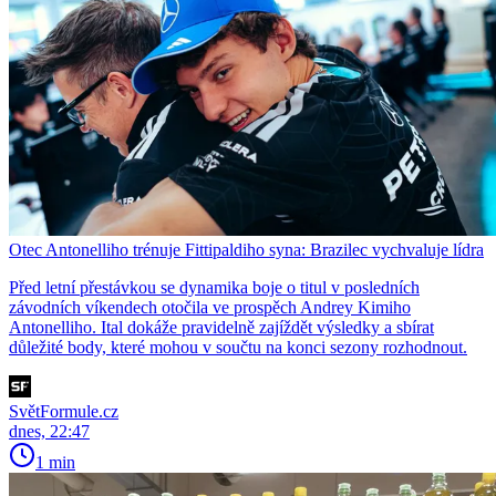
Otec Antonelliho trénuje Fittipaldiho syna: Brazilec vychvaluje lídra
Před letní přestávkou se dynamika boje o titul v posledních
závodních víkendech otočila ve prospěch Andrey Kimiho
Antonelliho. Ital dokáže pravidelně zajíždět výsledky a sbírat
důležité body, které mohou v součtu na konci sezony rozhodnout.
SvětFormule.cz
dnes, 22:47
1 min