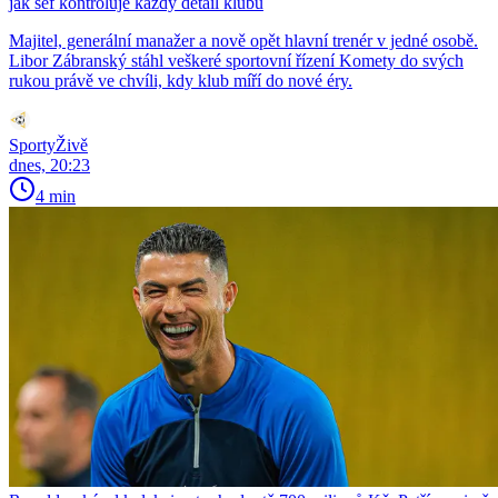
jak šéf kontroluje každý detail klubu
Majitel, generální manažer a nově opět hlavní trenér v jedné osobě.
Libor Zábranský stáhl veškeré sportovní řízení Komety do svých
rukou právě ve chvíli, kdy klub míří do nové éry.
SportyŽivě
dnes, 20:23
4 min