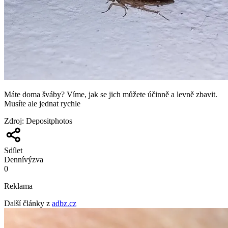
Máte doma šváby? Víme, jak se jich můžete účinně a levně zbavit.
Musíte ale jednat rychle
Zdroj
:
Depositphotos
Sdílet
Denní
výzva
0
Reklama
Další články z
adbz.cz