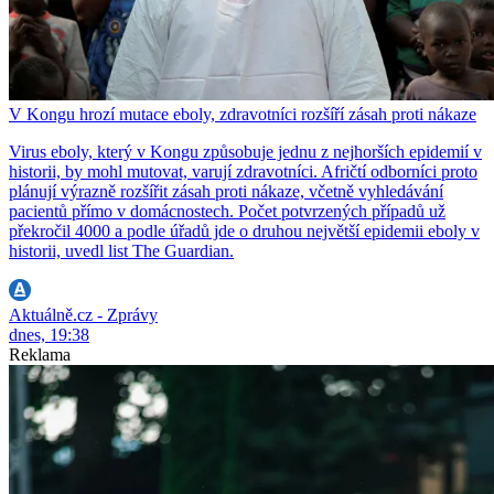
V Kongu hrozí mutace eboly, zdravotníci rozšíří zásah proti nákaze
Virus eboly, který v Kongu způsobuje jednu z nejhorších epidemií v
historii, by mohl mutovat, varují zdravotníci. Afričtí odborníci proto
plánují výrazně rozšířit zásah proti nákaze, včetně vyhledávání
pacientů přímo v domácnostech. Počet potvrzených případů už
překročil 4000 a podle úřadů jde o druhou největší epidemii eboly v
historii, uvedl list The Guardian.
Aktuálně.cz - Zprávy
dnes, 19:38
Reklama