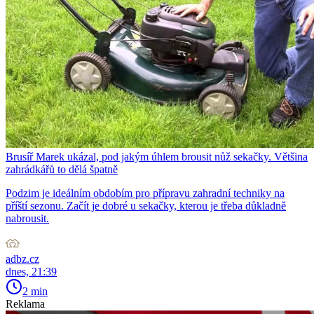
Brusíř Marek ukázal, pod jakým úhlem brousit nůž sekačky. Většina
zahrádkářů to dělá špatně
Podzim je ideálním obdobím pro přípravu zahradní techniky na
příští sezonu. Začít je dobré u sekačky, kterou je třeba důkladně
nabrousit.
adbz.cz
dnes, 21:39
2 min
Reklama