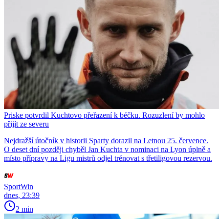
Priske potvrdil Kuchtovo přeřazení k béčku. Rozuzlení by mohlo
přijít ze severu
Nejdražší útočník v historii Sparty dorazil na Letnou 25. července.
O deset dní později chyběl Jan Kuchta v nominaci na Lyon úplně a
místo přípravy na Ligu mistrů odjel trénovat s třetiligovou rezervou.
SportWin
dnes, 23:39
2 min