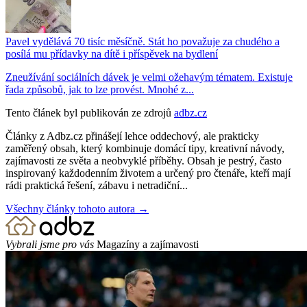
Pavel vydělává 70 tisíc měsíčně. Stát ho považuje za chudého a
posílá mu přídavky na dítě i příspěvek na bydlení
Zneužívání sociálních dávek je velmi ožehavým tématem. Existuje
řada způsobů, jak to lze provést. Mnohé z...
Tento článek byl publikován ze zdrojů
adbz.cz
Články z Adbz.cz přinášejí lehce oddechový, ale prakticky
zaměřený obsah, který kombinuje domácí tipy, kreativní návody,
zajímavosti ze světa a neobvyklé příběhy. Obsah je pestrý, často
inspirovaný každodenním životem a určený pro čtenáře, kteří mají
rádi praktická řešení, zábavu i netradiční...
Všechny články tohoto autora →
Vybrali jsme pro vás
Magazíny a zajímavosti