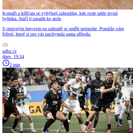
Komáři a klíšťata se vyhýbají zahradám, kde roste tahle levná
bylinka. Stačí ji zasadit ke stolu
S otravným hmyzem na zahradě se smířit nemusíte. Pomůže vám
řešení, které si pro vás nachystala sama příroda.
adbz.cz
dnes, 19:34
2 min