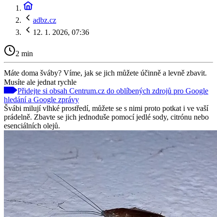
adbz.cz
12. 1. 2026, 07:36
2 min
Máte doma šváby? Víme, jak se jich můžete účinně a levně zbavit.
Musíte ale jednat rychle
Přidejte si obsah Centrum.cz do oblíbených zdrojů pro Google
hledání a Google zprávy
Švábi milují vlhké prostředí, můžete se s nimi proto potkat i ve vaší
prádelně. Zbavte se jich jednoduše pomocí jedlé sody, citrónu nebo
esenciálních olejů.