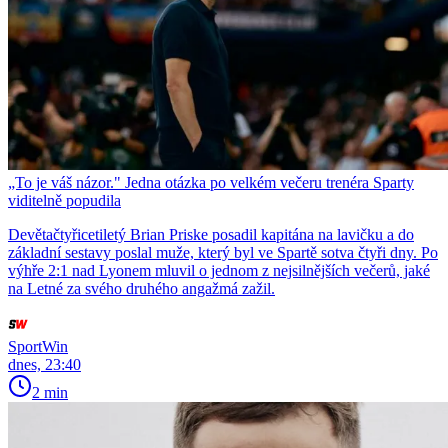
„To je váš názor." Jedna otázka po velkém večeru trenéra Sparty
viditelně popudila
Devětačtyřicetiletý Brian Priske posadil kapitána na lavičku a do
základní sestavy poslal muže, který byl ve Spartě sotva čtyři dny. Po
výhře 2:1 nad Lyonem mluvil o jednom z nejsilnějších večerů, jaké
na Letné za svého druhého angažmá zažil.
SportWin
dnes, 23:40
2 min