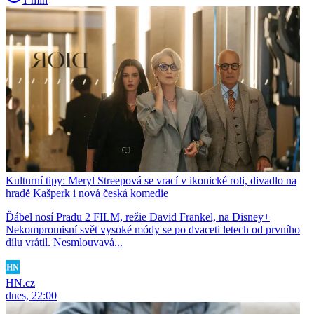
Kulturní tipy: Meryl Streepová se vrací v ikonické roli, divadlo na
hradě Kašperk i nová česká komedie
Ďábel nosí Pradu 2 FILM, režie David Frankel, na Disney+
Nekompromisní svět vysoké módy se po dvaceti letech od prvního
dílu vrátil. Nesmlouvavá...
HN.cz
dnes, 22:00