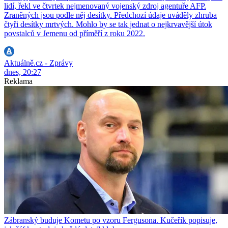
lidí, řekl ve čtvrtek nejmenovaný vojenský zdroj agentuře AFP.
Zraněných jsou podle něj desítky. Předchozí údaje uváděly zhruba
čtyři desítky mrtvých. Mohlo by se tak jednat o nejkrvavější útok
povstalců v Jemenu od příměří z roku 2022.
Aktuálně.cz - Zprávy
dnes, 20:27
Reklama
Zábranský buduje Kometu po vzoru Fergusona. Kučeřík popisuje,