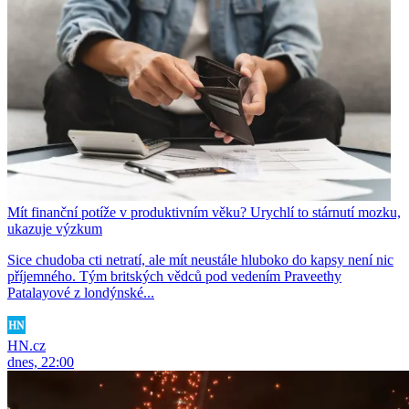
Mít finanční potíže v produktivním věku? Urychlí to stárnutí mozku,
ukazuje výzkum
Sice chudoba cti netratí, ale mít neustále hluboko do kapsy není nic
příjemného. Tým britských vědců pod vedením Praveethy
Patalayové z londýnské...
HN.cz
dnes, 22:00