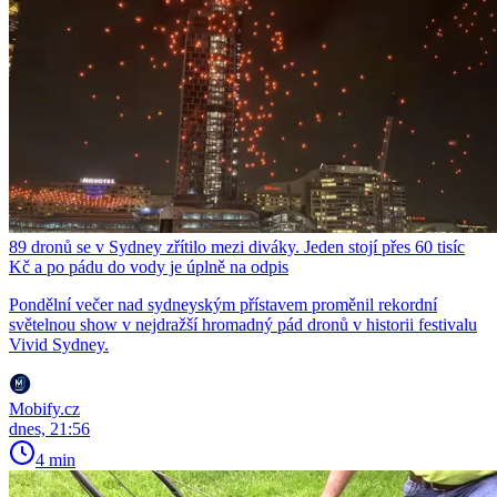
89 dronů se v Sydney zřítilo mezi diváky. Jeden stojí přes 60 tisíc
Kč a po pádu do vody je úplně na odpis
Pondělní večer nad sydneyským přístavem proměnil rekordní
světelnou show v nejdražší hromadný pád dronů v historii festivalu
Vivid Sydney.
Mobify.cz
dnes, 21:56
4 min