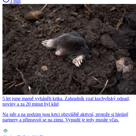
3 min
5 let jsme marně vyháněli krtka. Zahradník vzal kuchyňský odpad,
noviny a za 20 minut byl klid
Na jaře a na podzim jsou krtci obzvláště aktivní, protože si hledají
partnery a připravují se na zimu. Vypudit je tedy musíte včas.