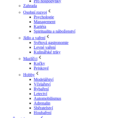
Pro hospodyňky
Zahrada
Osobní rozvoj
Psychologie
Management
Kariéra
Spiritualita a náboženství
Jídlo a vaření
Světová gastronomie
Levné vaření
Kulinářské triky
Mazlíčci
Kočky
Pejskové
Hobby
Modelářství
Včelařství
Rybaření
Letectví
Automobilismus
Adrenalin
Sběratelství
Houbaření