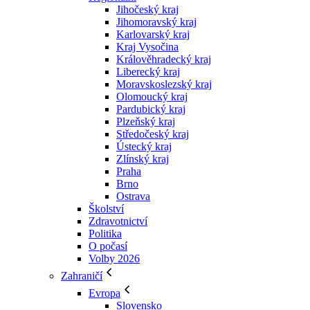
Jihočeský kraj
Jihomoravský kraj
Karlovarský kraj
Kraj Vysočina
Králověhradecký kraj
Liberecký kraj
Moravskoslezský kraj
Olomoucký kraj
Pardubický kraj
Plzeňský kraj
Středočeský kraj
Ústecký kraj
Zlínský kraj
Praha
Brno
Ostrava
Školství
Zdravotnictví
Politika
O počasí
Volby 2026
Zahraničí
Evropa
Slovensko