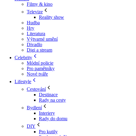
Filmy & kino
Televize
Reality show
Hudba
Hry
Literatura
Výtvarné umění
Divadlo
Digi a stream
Celebrity
Módní policie
Pro pamětníky
Nové tváře
Lifestyle
Cestování
Destinace
Rady na cesty
Bydlení
Interiery
Rady do domu
DIY
Pro kutily