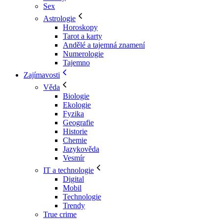
Sex
Astrologie
Horoskopy
Tarot a karty
Andělé a tajemná znamení
Numerologie
Tajemno
Zajímavosti
Věda
Biologie
Ekologie
Fyzika
Geografie
Historie
Chemie
Jazykověda
Vesmír
IT a technologie
Digital
Mobil
Technologie
Trendy
True crime