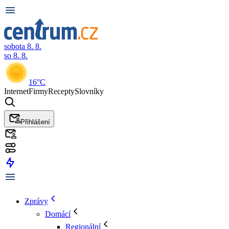
sobota 8. 8.
so 8. 8.
16°C
Internet
Firmy
Recepty
Slovníky
Přihlášení
Zprávy
Domácí
Regionální