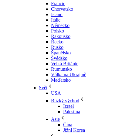
Francie
Chorvatsko
Island
Itálie
Německo
Polsko
Rakousko
Řecko
Rusko
Španělsko
Švédsko
Velká Británie
Rumunsko
Válka na Ukrajině
Maďarsko
Svět
USA
Blízký východ
Izrael
Palestina
Asie
Čína
Jižní Korea