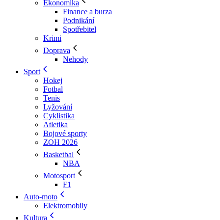
Ekonomika
Finance a burza
Podnikání
Spotřebitel
Krimi
Doprava
Nehody
Sport
Hokej
Fotbal
Tenis
Lyžování
Cyklistika
Atletika
Bojové sporty
ZOH 2026
Basketbal
NBA
Motosport
F1
Auto-moto
Elektromobily
Kultura