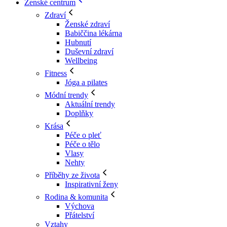
Ženské centrum
Zdraví
Ženské zdraví
Babiččina lékárna
Hubnutí
Duševní zdraví
Wellbeing
Fitness
Jóga a pilates
Módní trendy
Aktuální trendy
Doplňky
Krása
Péče o pleť
Péče o tělo
Vlasy
Nehty
Příběhy ze života
Inspirativní ženy
Rodina & komunita
Výchova
Přátelství
Vztahy