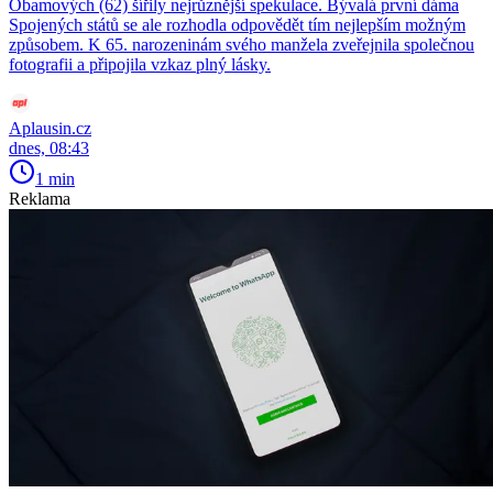
Obamových (62) šířily nejrůznější spekulace. Bývalá první dáma
Spojených států se ale rozhodla odpovědět tím nejlepším možným
způsobem. K 65. narozeninám svého manžela zveřejnila společnou
fotografii a připojila vzkaz plný lásky.
Aplausin.cz
dnes, 08:43
1 min
Reklama