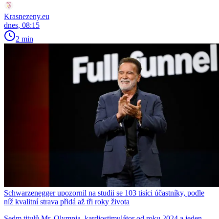
Krasnezeny.eu
dnes, 08:15
2 min
Schwarzenegger upozornil na studii se 103 tisíci účastníky, podle
níž kvalitní strava přidá až tři roky života
Sedm titulů Mr. Olympia, kardiostimulátor od roku 2024 a jeden