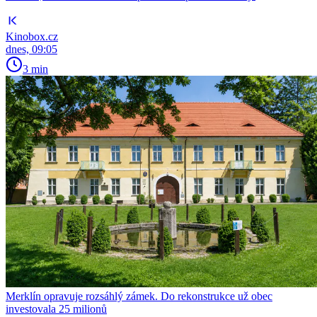
Kinobox.cz
dnes, 09:05
3 min
Merklín opravuje rozsáhlý zámek. Do rekonstrukce už obec
investovala 25 milionů