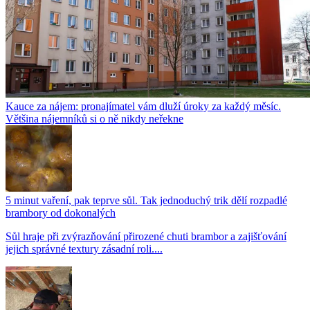
Kauce za nájem: pronajímatel vám dluží úroky za každý měsíc.
Většina nájemníků si o ně nikdy neřekne
5 minut vaření, pak teprve sůl. Tak jednoduchý trik dělí rozpadlé
brambory od dokonalých
Sůl hraje při zvýrazňování přirozené chuti brambor a zajišťování
jejich správné textury zásadní roli....