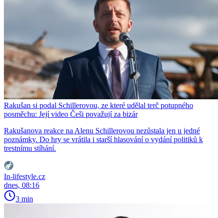
Rakušan si podal Schillerovou, ze které udělal terč potupného
posměchu: Její video Češi považují za bizár
Rakušanova reakce na Alenu Schillerovou nezůstala jen u jedné
poznámky. Do hry se vrátila i starší hlasování o vydání politiků k
trestnímu stíhání.
In-lifestyle.cz
dnes, 08:16
3 min