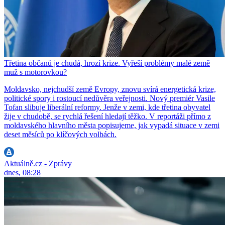
Třetina občanů je chudá, hrozí krize. Vyřeší problémy malé země
muž s motorovkou?
Moldavsko, nejchudší země Evropy, znovu svírá energetická krize,
politické spory i rostoucí nedůvěra veřejnosti. Nový premiér Vasile
Tofan slibuje liberální reformy. Jenže v zemi, kde třetina obyvatel
žije v chudobě, se rychlá řešení hledají těžko. V reportáži přímo z
moldavského hlavního města popisujeme, jak vypadá situace v zemi
deset měsíců po klíčových volbách.
Aktuálně.cz - Zprávy
dnes, 08:28