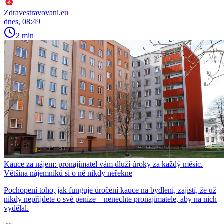
Zdravestravovani.eu
dnes, 08:49
2 min
Kauce za nájem: pronajímatel vám dluží úroky za každý měsíc.
Většina nájemníků si o ně nikdy neřekne
Pochopení toho, jak funguje úročení kauce na bydlení, zajistí, že už
nikdy nepřijdete o své peníze – nenechte pronajímatele, aby na nich
vydělal.