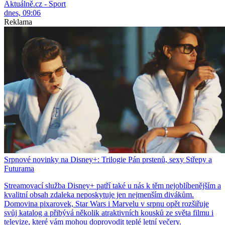
Aktuálně.cz - Sport
dnes, 09:06
Reklama
Srpnové novinky na Disney+: Trilogie Pán prstenů, sexy Střepy a
Futurama
Streamovací služba Disney+ patří také u nás k těm nejoblíbenějším a
kvalitní obsah zdaleka neposkytuje jen nejmenším divákům.
Domovina pixarovek, Star Wars i Marvelu v srpnu opět rozšiřuje
svůj katalog a přibývá několik atraktivních kousků ze světa filmu i
televize, které vám mohou doprovodit teplé letní večery.