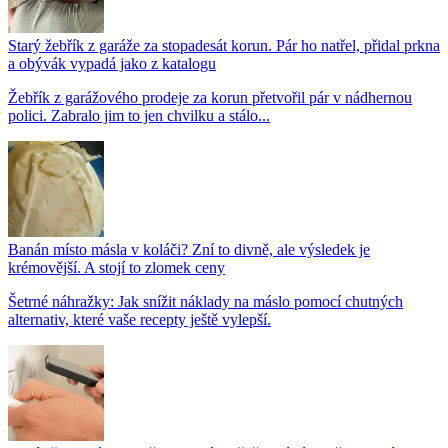
Starý žebřík z garáže za stopadesát korun. Pár ho natřel, přidal prkna
a obývák vypadá jako z katalogu
Žebřík z garážového prodeje za korun přetvořil pár v nádhernou
polici. Zabralo jim to jen chvilku a stálo...
Banán místo másla v koláči? Zní to divně, ale výsledek je
krémovější. A stojí to zlomek ceny
Šetrné náhražky: Jak snížit náklady na máslo pomocí chutných
alternativ, které vaše recepty ještě vylepší.