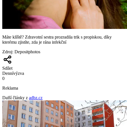
Máte klíště? Zdravotní sestra prozradila trik s propiskou, díky
kterému zjistíte, zda je rána infekční
Zdroj
:
Depositphotos
Sdílet
Denní
výzva
0
Reklama
Další články z
adbz.cz