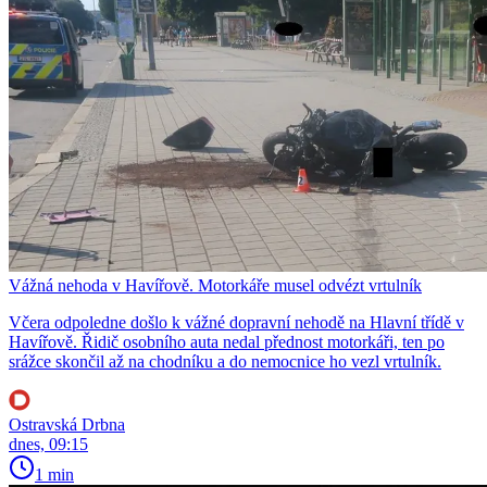
Vážná nehoda v Havířově. Motorkáře musel odvézt vrtulník
Včera odpoledne došlo k vážné dopravní nehodě na Hlavní třídě v
Havířově. Řidič osobního auta nedal přednost motorkáři, ten po
srážce skončil až na chodníku a do nemocnice ho vezl vrtulník.
Ostravská Drbna
dnes, 09:15
1 min