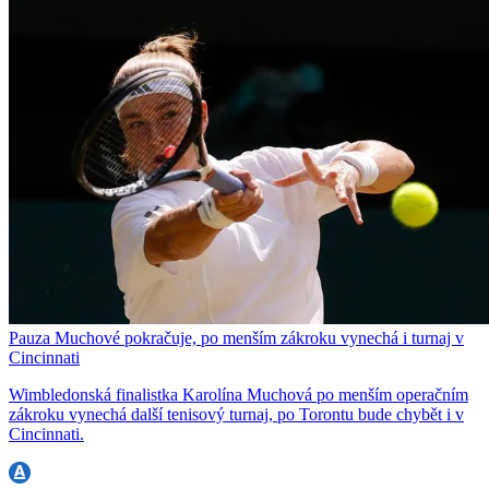
Pauza Muchové pokračuje, po menším zákroku vynechá i turnaj v
Cincinnati
Wimbledonská finalistka Karolína Muchová po menším operačním
zákroku vynechá další tenisový turnaj, po Torontu bude chybět i v
Cincinnati.