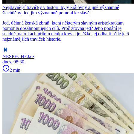
Nejslavnější travičky v historii byly královny a jiné významné
šlechtičny. Jed jim významně pomohl ke slávě
Jed, účinná ženská zbraň, která některým slavným aristokratkám
pomohla dosáhnout jejich cílů. Proč zrovna jed? Jeho podání je
snadné, na rukách přitom neulpí krev a je těžké jej odhalit. Zde je 6
nejznámějších traviček historie.
NESPECHEJ.cz
dnes, 08:30
2 min