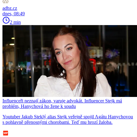
adbz.cz
dnes, 08:49
2 min
Influenceři neznají zákon, varuje advokát. Influencer Stejk má
problém, Hanychová ho žene k soudu
Youtuber Jakub Steklý alias Stejk veřejně spojil Agátu Hanychovou
s pohlavně přenosnými chorobami. Teď mu hrozí žaloba.