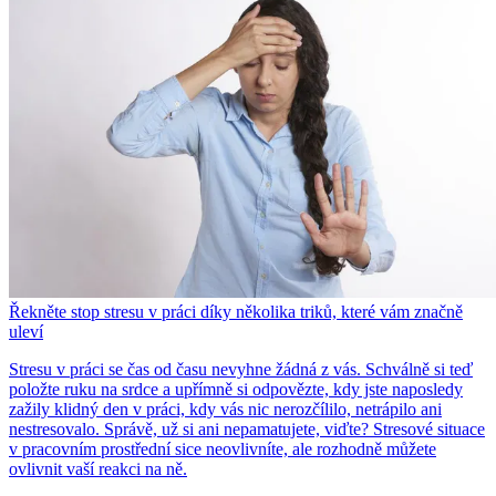
Řekněte stop stresu v práci díky několika triků, které vám značně
uleví
Stresu v práci se čas od času nevyhne žádná z vás. Schválně si teď
položte ruku na srdce a upřímně si odpovězte, kdy jste naposledy
zažily klidný den v práci, kdy vás nic nerozčílilo, netrápilo ani
nestresovalo. Správě, už si ani nepamatujete, viďte? Stresové situace
v pracovním prostřední sice neovlivníte, ale rozhodně můžete
ovlivnit vaší reakci na ně.