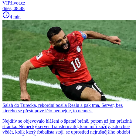
VIPživot.cz
dnes, 08:48
4 min
Salah do Turecka, rekordní posila Realu a pak tma. Server, bez
kterého se přestupové léto neobejde, to neunesl
Nejdřív se objevovalo hlášení o špatné bráně, potom už jen prázdná
stránka. Německý server Transfermarkt, kam míří každý, kdo chce
vědět, kolik který fotbalista stojí, se uprostřed nejrušnějšího období