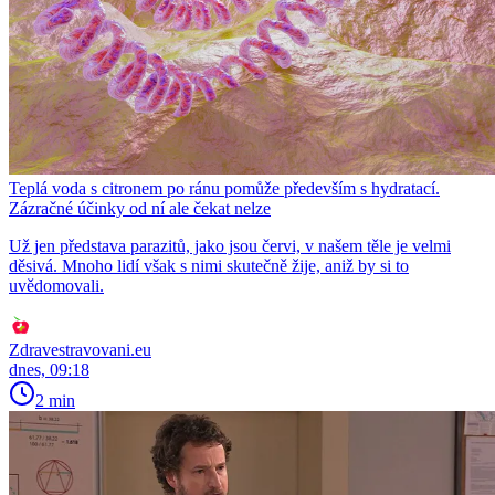
Teplá voda s citronem po ránu pomůže především s hydratací.
Zázračné účinky od ní ale čekat nelze
Už jen představa parazitů, jako jsou červi, v našem těle je velmi
děsivá. Mnoho lidí však s nimi skutečně žije, aniž by si to
uvědomovali.
Zdravestravovani.eu
dnes, 09:18
2 min