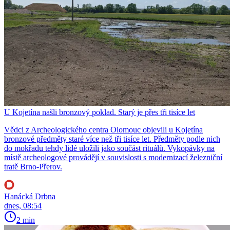
U Kojetína našli bronzový poklad. Starý je přes tři tisíce let
Vědci z Archeologického centra Olomouc objevili u Kojetína
bronzové předměty staré více než tři tisíce let. Předměty podle nich
do mokřadu tehdy lidé uložili jako součást rituálů. Vykopávky na
místě archeologové provádějí v souvislosti s modernizací železniční
tratě Brno-Přerov.
Hanácká Drbna
dnes, 08:54
2 min