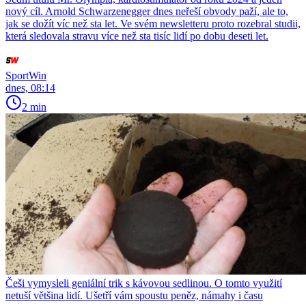
nový cíl. Arnold Schwarzenegger dnes neřeší obvody paží, ale to,
jak se dožít víc než sta let. Ve svém newsletteru proto rozebral studii,
která sledovala stravu více než sta tisíc lidí po dobu deseti let.
SportWin
dnes, 08:14
2 min
Češi vymysleli geniální trik s kávovou sedlinou. O tomto využití
netuší většina lidí. Ušetří vám spoustu peněz, námahy i času