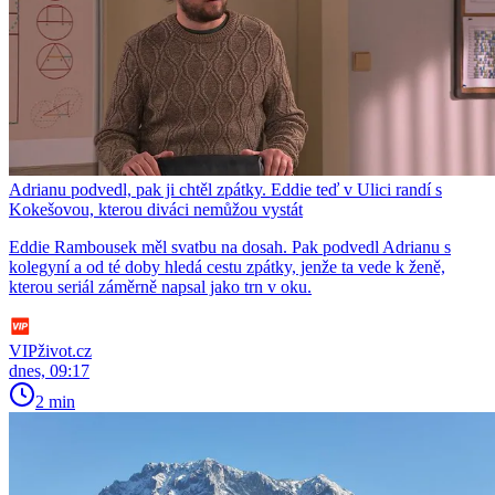
Adrianu podvedl, pak ji chtěl zpátky. Eddie teď v Ulici randí s
Kokešovou, kterou diváci nemůžou vystát
Eddie Rambousek měl svatbu na dosah. Pak podvedl Adrianu s
kolegyní a od té doby hledá cestu zpátky, jenže ta vede k ženě,
kterou seriál záměrně napsal jako trn v oku.
VIPživot.cz
dnes, 09:17
2 min