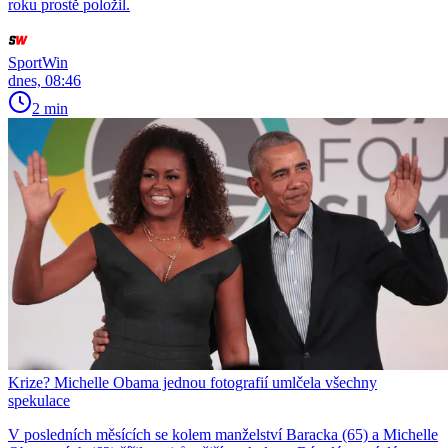
roku prostě položil.
SportWin
dnes, 08:46
2 min
Krize? Michelle Obama jednou fotografií umlčela všechny
spekulace
V posledních měsících se kolem manželství Baracka (65) a Michelle