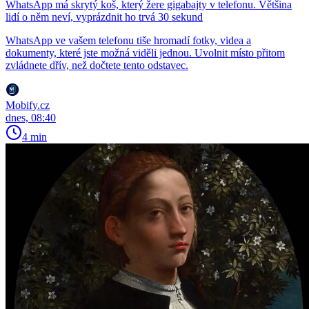
WhatsApp má skrytý koš, který žere gigabajty v telefonu. Většina
lidí o něm neví, vyprázdnit ho trvá 30 sekund
WhatsApp ve vašem telefonu tiše hromadí fotky, videa a
dokumenty, které jste možná viděli jednou. Uvolnit místo přitom
zvládnete dřív, než dočtete tento odstavec.
Mobify.cz
dnes, 08:40
4 min