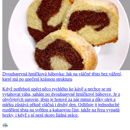
Dvoubarevná hrníčková bábovka: Jak na vláčné těsto bez vážení,
které má po upečení krásnou strukturu
Když potřebuji upéct něco rychlého ke kávě a nechce se mi
vytahovat váha, sahám po dvoubarevné hrníčkové bábovce. Je z
obyčejných surovin, těsto je hotové za pár minut a díky oleji a
mléku zůstává pěkně vláčná i druhý den. Odlišuje ji jednoduché
rozdělení těsta na světlou a kakaovou část, takže na řezu vypadá
hezky, i když s ní není skoro žádná práce.