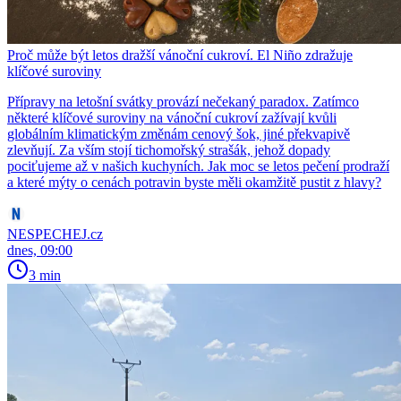
Proč může být letos dražší vánoční cukroví. El Niño zdražuje
klíčové suroviny
Přípravy na letošní svátky provází nečekaný paradox. Zatímco
některé klíčové suroviny na vánoční cukroví zažívají kvůli
globálním klimatickým změnám cenový šok, jiné překvapivě
zlevňují. Za vším stojí tichomořský strašák, jehož dopady
pociťujeme až v našich kuchyních. Jak moc se letos pečení prodraží
a které mýty o cenách potravin byste měli okamžitě pustit z hlavy?
NESPECHEJ.cz
dnes, 09:00
3 min