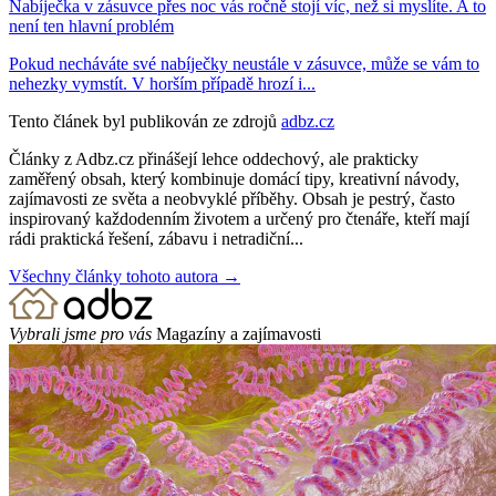
Nabíječka v zásuvce přes noc vás ročně stojí víc, než si myslíte. A to
není ten hlavní problém
Pokud necháváte své nabíječky neustále v zásuvce, může se vám to
nehezky vymstít. V horším případě hrozí i...
Tento článek byl publikován ze zdrojů
adbz.cz
Články z Adbz.cz přinášejí lehce oddechový, ale prakticky
zaměřený obsah, který kombinuje domácí tipy, kreativní návody,
zajímavosti ze světa a neobvyklé příběhy. Obsah je pestrý, často
inspirovaný každodenním životem a určený pro čtenáře, kteří mají
rádi praktická řešení, zábavu i netradiční...
Všechny články tohoto autora →
Vybrali jsme pro vás
Magazíny a zajímavosti