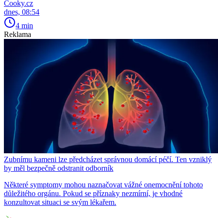
Cooky.cz
dnes, 08:54
4 min
Reklama
Zubnímu kameni lze předcházet správnou domácí péčí. Ten vzniklý
by měl bezpečně odstranit odborník
Některé symptomy mohou naznačovat vážné onemocnění tohoto
důležitého orgánu. Pokud se příznaky nezmírní, je vhodné
konzultovat situaci se svým lékařem.