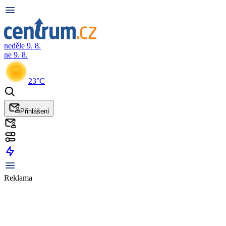
neděle 9. 8.
ne 9. 8.
23°C
Přihlášení
Reklama