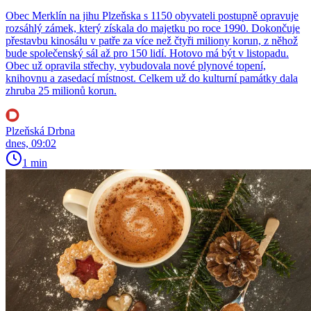
Obec Merklín na jihu Plzeňska s 1150 obyvateli postupně opravuje
rozsáhlý zámek, který získala do majetku po roce 1990. Dokončuje
přestavbu kinosálu v patře za více než čtyři miliony korun, z něhož
bude společenský sál až pro 150 lidí. Hotovo má být v listopadu.
Obec už opravila střechy, vybudovala nové plynové topení,
knihovnu a zasedací místnost. Celkem už do kulturní památky dala
zhruba 25 milionů korun.
Plzeňská Drbna
dnes, 09:02
1 min