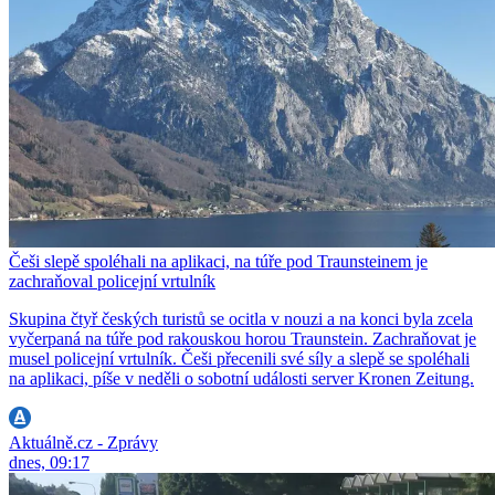
Češi slepě spoléhali na aplikaci, na túře pod Traunsteinem je
zachraňoval policejní vrtulník
Skupina čtyř českých turistů se ocitla v nouzi a na konci byla zcela
vyčerpaná na túře pod rakouskou horou Traunstein. Zachraňovat je
musel policejní vrtulník. Češi přecenili své síly a slepě se spoléhali
na aplikaci, píše v neděli o sobotní události server Kronen Zeitung.
Aktuálně.cz - Zprávy
dnes, 09:17