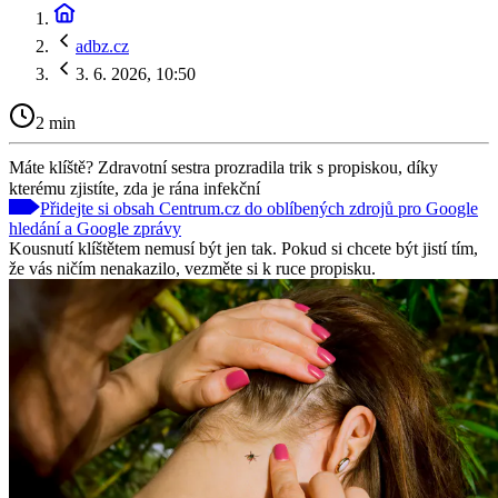
adbz.cz
3. 6. 2026, 10:50
2 min
Máte klíště? Zdravotní sestra prozradila trik s propiskou, díky
kterému zjistíte, zda je rána infekční
Přidejte si obsah Centrum.cz do oblíbených zdrojů pro Google
hledání a Google zprávy
Kousnutí klíštětem nemusí být jen tak. Pokud si chcete být jistí tím,
že vás ničím nenakazilo, vezměte si k ruce propisku.