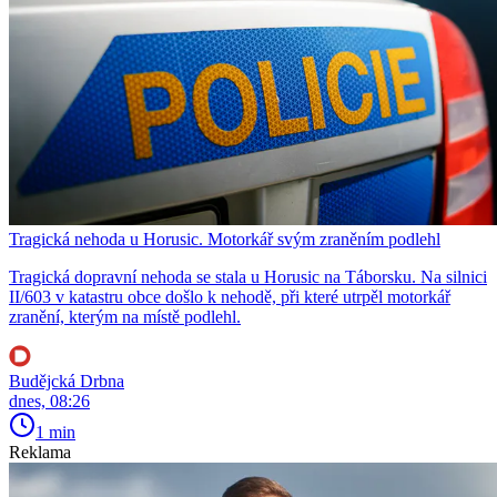
Tragická nehoda u Horusic. Motorkář svým zraněním podlehl
Tragická dopravní nehoda se stala u Horusic na Táborsku. Na silnici
II/603 v katastru obce došlo k nehodě, při které utrpěl motorkář
zranění, kterým na místě podlehl.
Budějcká Drbna
dnes, 08:26
1 min
Reklama