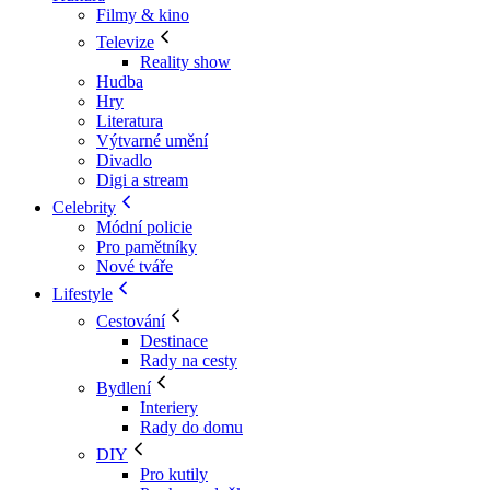
Filmy & kino
Televize
Reality show
Hudba
Hry
Literatura
Výtvarné umění
Divadlo
Digi a stream
Celebrity
Módní policie
Pro pamětníky
Nové tváře
Lifestyle
Cestování
Destinace
Rady na cesty
Bydlení
Interiery
Rady do domu
DIY
Pro kutily