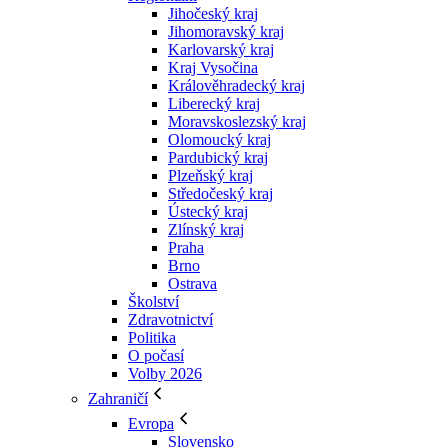
Jihočeský kraj
Jihomoravský kraj
Karlovarský kraj
Kraj Vysočina
Králověhradecký kraj
Liberecký kraj
Moravskoslezský kraj
Olomoucký kraj
Pardubický kraj
Plzeňský kraj
Středočeský kraj
Ústecký kraj
Zlínský kraj
Praha
Brno
Ostrava
Školství
Zdravotnictví
Politika
O počasí
Volby 2026
Zahraničí
Evropa
Slovensko