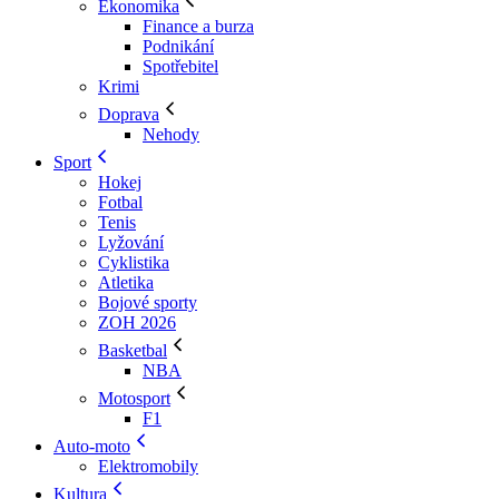
Ekonomika
Finance a burza
Podnikání
Spotřebitel
Krimi
Doprava
Nehody
Sport
Hokej
Fotbal
Tenis
Lyžování
Cyklistika
Atletika
Bojové sporty
ZOH 2026
Basketbal
NBA
Motosport
F1
Auto-moto
Elektromobily
Kultura