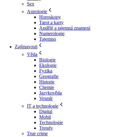
Sex
Astrologie
Horoskopy
Tarot a karty
Andělé a tajemná znamení
Numerologie
Tajemno
Zajímavosti
Věda
Biologie
Ekologie
Fyzika
Geografie
Historie
Chemie
Jazykověda
Vesmír
IT a technologie
Digital
Mobil
Technologie
Trendy
True crime