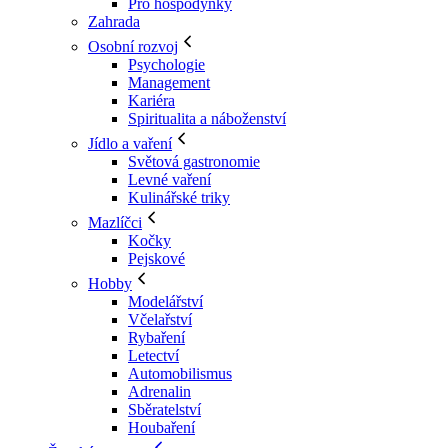
Pro hospodyňky
Zahrada
Osobní rozvoj
Psychologie
Management
Kariéra
Spiritualita a náboženství
Jídlo a vaření
Světová gastronomie
Levné vaření
Kulinářské triky
Mazlíčci
Kočky
Pejskové
Hobby
Modelářství
Včelařství
Rybaření
Letectví
Automobilismus
Adrenalin
Sběratelství
Houbaření