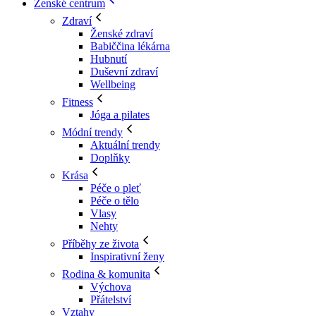
Ženské centrum
Zdraví
Ženské zdraví
Babiččina lékárna
Hubnutí
Duševní zdraví
Wellbeing
Fitness
Jóga a pilates
Módní trendy
Aktuální trendy
Doplňky
Krása
Péče o pleť
Péče o tělo
Vlasy
Nehty
Příběhy ze života
Inspirativní ženy
Rodina & komunita
Výchova
Přátelství
Vztahy