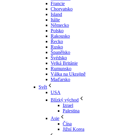
Francie
Chorvatsko
Island
Itálie
Německo
Polsko
Rakousko
Řecko
Rusko
Španělsko
Švédsko
Velká Británie
Rumunsko
Válka na Ukrajině
Maďarsko
Svět
USA
Blízký východ
Izrael
Palestina
Asie
Čína
Jižní Korea