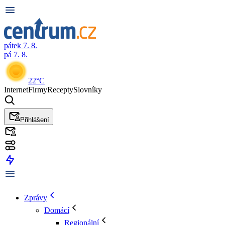
pátek 7. 8.
pá 7. 8.
22°C
Internet
Firmy
Recepty
Slovníky
Přihlášení
Zprávy
Domácí
Regionální