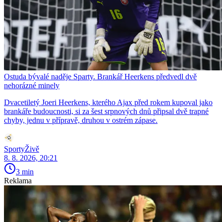
Ostuda bývalé naděje Sparty. Brankář Heerkens předvedl dvě
nehorázné minely
Dvacetiletý Joeri Heerkens, kterého Ajax před rokem kupoval jako
brankáře budoucnosti, si za šest srpnových dnů připsal dvě trapné
chyby, jednu v přípravě, druhou v ostrém zápase.
SportyŽivě
8. 8. 2026, 20:21
3 min
Reklama