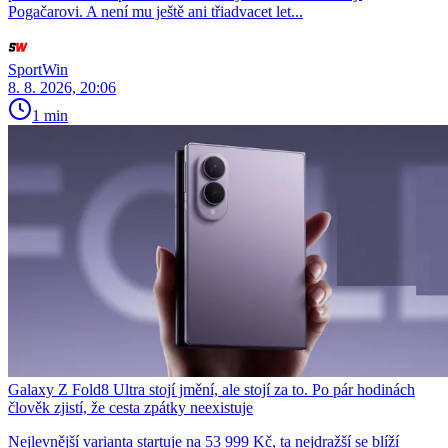
Pogačarovi. A není mu ještě ani třiadvacet let...
SportWin
8. 8. 2026, 20:06
1 min
Galaxy Z Fold8 Ultra stojí jmění, ale stojí za to. Po pár hodinách
člověk zjistí, že cesta zpátky neexistuje
Nejlevnější varianta startuje na 53 999 Kč, ta nejdražší se blíží