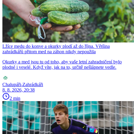
Lžíce medu do konve a okurky plodí až do října. Většina
zahrádkářů přitom med na záhon nikdy nepoužila
Okurky a med jsou tu od toho, aby vaše letní zahradničení bylo
plodné i veselé. Když víte, jak na to, určitě nešlápnete vedle.
Chalupáři-Zahrádkáři
8. 8. 2026, 20:38
2 min