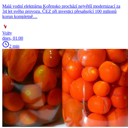
Malá vodní elektrárna Kořensko prochází největší modernizací za
34 let svého provozu. ČEZ při investici přesahující 100 milionů
korun kompletně…
Volty
dnes, 01:00
2 min