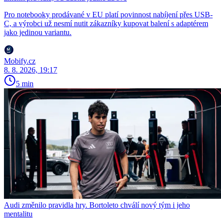
Pro notebooky prodávané v EU platí povinnost nabíjení přes USB-
C, a výrobci už nesmí nutit zákazníky kupovat balení s adaptérem
jako jedinou variantu.
Mobify.cz
8. 8. 2026, 19:17
5 min
Audi změnilo pravidla hry. Bortoleto chválí nový tým i jeho
mentalitu