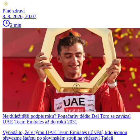
Plné zdraví
8. 8. 2026, 20:07
2 min
Nejdůležitější podpis roku? Pogačarův dědic Del Toro se zavázal
UAE Team Emirates až do roku 2031
Vypadá to, že v týmu UAE Team Emirates už vědí, kdo jednou
převezme štafetu po slovinském stroji na vítězství Tadeji