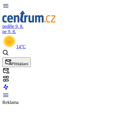
neděle 9. 8.
ne 9. 8.
14°C
Přihlášení
Reklama