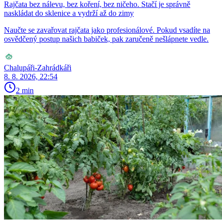
Rajčata bez nálevu, bez koření, bez ničeho. Stačí je správně
naskládat do sklenice a vydrží až do zimy
Naučte se zavařovat rajčata jako profesionálové. Pokud vsadíte na
osvědčený postup našich babiček, pak zaručeně nešlápnete vedle.
Chalupáři-Zahrádkáři
8. 8. 2026, 22:54
2 min