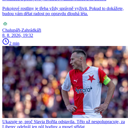
Pokojové rostliny je třeba vždy správně vyživit. Pokud to dokážete,
budou vám dělat radost po opravdu dlouhá léta.
Chalupáři-Zahrádkáři
8. 8. 2026, 19:32
2 min
Ukazuje se, proč Slavia Bořila odstavila. Tělo už nespolupracuje, za
Liberec odehrál jen půl hodiny a musel střídat