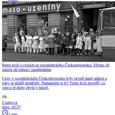
Retro kvíz o cenách ze socialistického Československa: Těchto 10
otázek dá zabrat i pamětníkům
Ceny v socialistickém Československu byly pevně dané státem a
roky se téměř neměnily. Pamatujete si je? Tento kvíz prověří, co
vám z té doby zbylo v hlavě.
Cooky.cz
dnes, 02:57
2 min