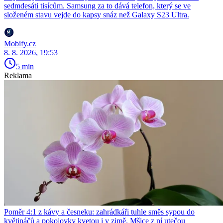
sedmdesáti tisícům. Samsung za to dává telefon, který se ve
složeném stavu vejde do kapsy snáz než Galaxy S23 Ultra.
Mobify.cz
8. 8. 2026, 19:53
5 min
Reklama
Poměr 4:1 z kávy a česneku: zahrádkáři tuhle směs sypou do
květináčů a pokojovky kvetou i v zimě. Mšice z ní utečou