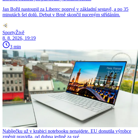
Jan Bořil nastoupil za Liberec poprvé v základní sestavě, a po 35
minutách šel dolů. Debut v Brně skončil nuceným střídáním.
SportyŽivě
8. 8. 2026, 19:19
3 min
Nabíječku už v krabici notebooku nenajdete. EU donutila výrobce
změnit pravidla, od dubna jedině za své