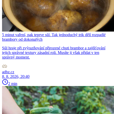
5 minut vaření, pak teprve sůl. Tak jednoduchý trik dělí rozpadlé
brambory od dokonalých
Sůl hraje při zvýrazňování přirozené chuti brambor a zajišťování
jejich správné textury zásadní roli. Musíte ji však přidat v ten
správný moment.
adbz.cz
8. 8. 2026, 20:40
2 min