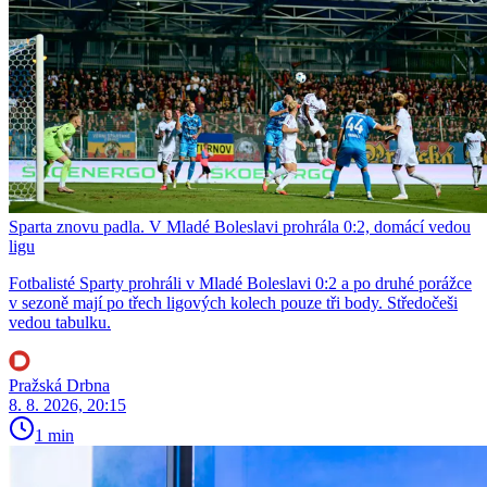
Sparta znovu padla. V Mladé Boleslavi prohrála 0:2, domácí vedou
ligu
Fotbalisté Sparty prohráli v Mladé Boleslavi 0:2 a po druhé porážce
v sezoně mají po třech ligových kolech pouze tři body. Středočeši
vedou tabulku.
Pražská Drbna
8. 8. 2026, 20:15
1 min