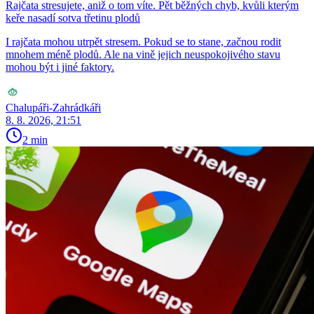
Rajčata stresujete, aniž o tom víte. Pět běžných chyb, kvůli kterým
keře nasadí sotva třetinu plodů
I rajčata mohou utrpět stresem. Pokud se to stane, začnou rodit
mnohem méně plodů. Ale na vině jejich neuspokojivého stavu
mohou být i jiné faktory.
Chalupáři-Zahrádkáři
8. 8. 2026, 21:51
2 min