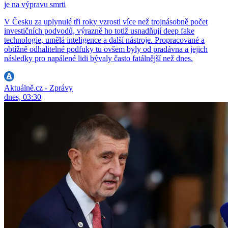
je na výpravu smrti
V Česku za uplynulé tři roky vzrostl více než trojnásobně počet
investičních podvodů, výrazně ho totiž usnadňují deep fake
technologie, umělá inteligence a další nástroje. Propracované a
obtížně odhalitelné podfuky tu ovšem byly od pradávna a jejich
následky pro napálené lidi bývaly často fatálnější než dnes.
Aktuálně.cz - Zprávy
dnes, 03:30