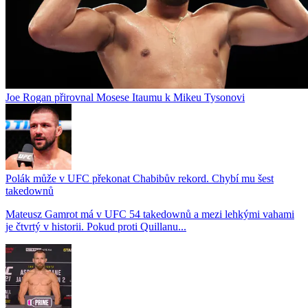
Joe Rogan přirovnal Mosese Itaumu k Mikeu Tysonovi
Polák může v UFC překonat Chabibův rekord. Chybí mu šest
takedownů
Mateusz Gamrot má v UFC 54 takedownů a mezi lehkými vahami
je čtvrtý v historii. Pokud proti Quillanu...