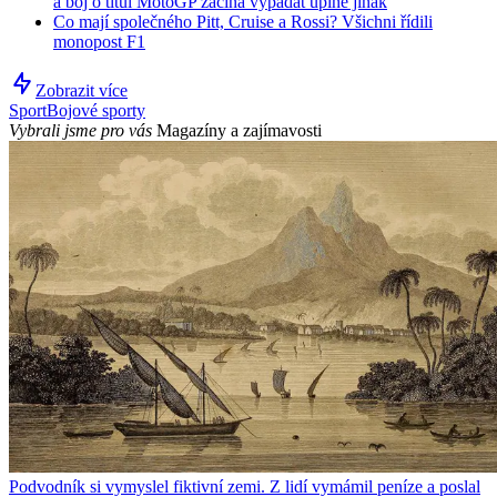
a boj o titul MotoGP začíná vypadat úplně jinak
Co mají společného Pitt, Cruise a Rossi? Všichni řídili
monopost F1
Zobrazit více
Sport
Bojové sporty
Vybrali jsme pro vás
Magazíny a zajímavosti
Podvodník si vymyslel fiktivní zemi. Z lidí vymámil peníze a poslal