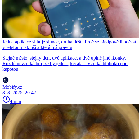
Jedna aplikace slibuje slunce, druhá déšť. Proč se předpovědi počasí
v telefonu tak liší a která má pravdu
Stejné město, stejný den, dvě aplikace, a dvě úplně jiné ikonky.
Rozdíl nevzniká tím, že by jedna „kecala“. Vzniká hluboko pod
kapotou.
Mobify.cz
8. 8. 2026, 20:42
4 min