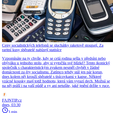
Ceny socialistických telefonů se sluchátky raketově stoupají. Za
raritní kusy sběratelé nabízejí statisíce
Vzpomínáte na ty chvíle, kdy se celá rodina sešla v předsíni nebo
obýváku u jednoho stolu, aby si vytočila své blízké? Tento ikonický
společník s charakteristickým zvukem nesměl chybět v žádné
domácnosti za éry socialismu. Zatímco tehdy stál jen pár korun,
dnes kolem něj krouží sběratelé s tisícovkami v kapse. Některé
vzácné kousky mají totiž hodnotu, která vám vyrazí dech. Možná se
na něj práší i na vaší půdě a vy ani netušíte, jaké jmění držíte v ruce.
FAJNTIP.cz
dnes, 03:30
3 min