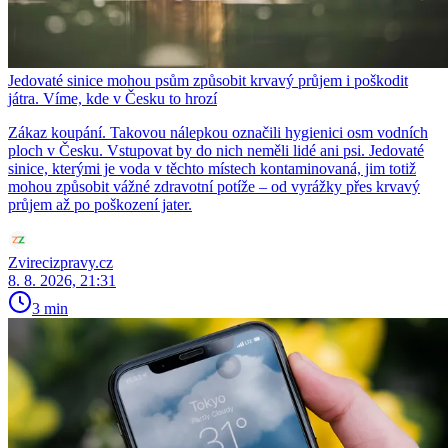
Jedovaté sinice mohou psům způsobit krvavý průjem i poškodit
játra. Víme, kde v Česku to hrozí
Zákaz koupání. Takovou nálepkou označili hygienici osm vodních
ploch v Česku. Vstupovat by do nich neměli lidé ani psi. Jedovaté
sinice, kterými je voda v těchto místech kontaminovaná, jim totiž
mohou způsobit vážné zdravotní potíže – od vyrážky přes krvavý
průjem až po poškození jater.
Zvirecizpravy.cz
8. 8. 2026, 21:31
3 min