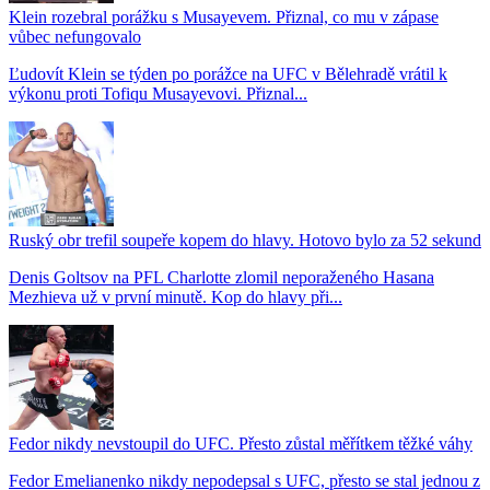
Klein rozebral porážku s Musayevem. Přiznal, co mu v zápase
vůbec nefungovalo
Ľudovít Klein se týden po porážce na UFC v Bělehradě vrátil k
výkonu proti Tofiqu Musayevovi. Přiznal...
Ruský obr trefil soupeře kopem do hlavy. Hotovo bylo za 52 sekund
Denis Goltsov na PFL Charlotte zlomil neporaženého Hasana
Mezhieva už v první minutě. Kop do hlavy při...
Fedor nikdy nevstoupil do UFC. Přesto zůstal měřítkem těžké váhy
Fedor Emelianenko nikdy nepodepsal s UFC, přesto se stal jednou z