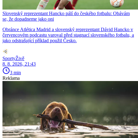
Slovenský reprezentant Hancko pálí do českého fotbalu: Obávám
se, že dopadneme jako oni
Obránce Atlética Madrid a slovenský reprezentant Dávid Hancko v
červencovém podcastu varoval před stagnací slovenského fotbalu, a
jako odstrašující příklad použil Česko.
SportyŽivě
8. 8. 2026, 21:43
3 min
Reklama