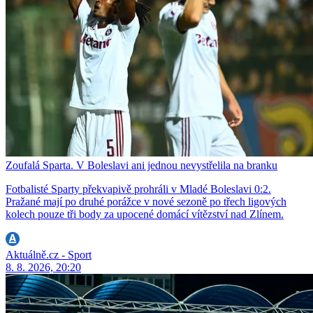
Zoufalá Sparta. V Boleslavi ani jednou nevystřelila na branku
Fotbalisté Sparty překvapivě prohráli v Mladé Boleslavi 0:2.
Pražané mají po druhé porážce v nové sezoně po třech ligových
kolech pouze tři body za upocené domácí vítězství nad Zlínem.
Aktuálně.cz - Sport
8. 8. 2026, 20:20