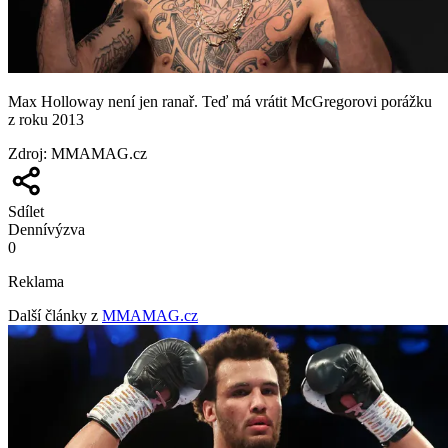
Max Holloway není jen ranař. Teď má vrátit McGregorovi porážku
z roku 2013
Zdroj
:
MMAMAG.cz
Sdílet
Denní
výzva
0
Reklama
Další články z
MMAMAG.cz