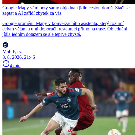
Google Mapy vám brzy samy objednají jídlo cestou domů. Stačí se
zeptat a AI zařídí zbytek za vás
Google proměnil Mapy v konverzačního asistenta, který rozumí
celým větám a umí doporučit restauraci přímo na trase. Objednání
jídla jedním dotazem se ale teprve chystá.
Mobify.cz
8. 8. 2026, 21:46
4 min