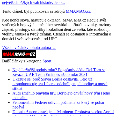
největších těžkých vah historie. Jeho...
Tento článek byl publikován ze zdrojů
MMAMAG.cz
Kde končí slova, nastupuje oktagon. MMA Mag.cz sleduje svět
smíšených bojových umění bez servítků – přináší novinky, rozbory
zápasů, přestupy, statistiky i zákulisní dění ze světa, kde rozhodují
vteřiny, taktika a tvrdý trénink. Čtenáři se dostanou k informacím o
domácí i světové scéně – od UFC...
Všechny články tohoto autora →
Další články z kategorie
Sport
Nejdůležitější podpis roku? Pogačarův dědic Del Toro se
zavázal UAE Team Emirates až do roku 2031
Ukazuje se, proč Slavia Bořila odstavila. Tělo už
nespolupracuje, za Liberec odehrál jen půl hodiny a musel
střídat
Audi změnilo pravidla hry. Bortoleto chválí nový tým i jeho
mentalitu
Fenomenální Federer udivil i počinem, za který se pohár
nedává
Ducati už neprohrává jen s Martínem. Prohrává s celou Aprilií