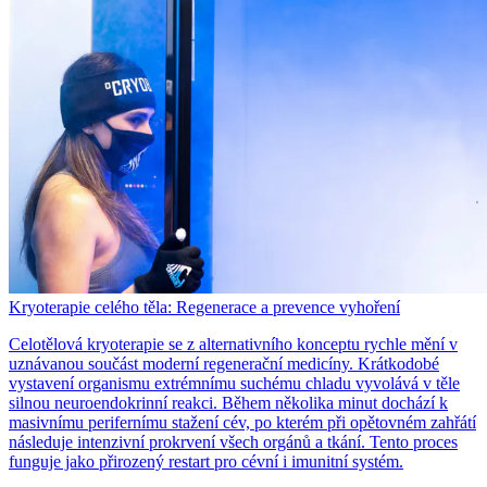
Kryoterapie celého těla: Regenerace a prevence vyhoření
Celotělová kryoterapie se z alternativního konceptu rychle mění v
uznávanou součást moderní regenerační medicíny. Krátkodobé
vystavení organismu extrémnímu suchému chladu vyvolává v těle
silnou neuroendokrinní reakci. Během několika minut dochází k
masivnímu perifernímu stažení cév, po kterém při opětovném zahřátí
následuje intenzivní prokrvení všech orgánů a tkání. Tento proces
funguje jako přirozený restart pro cévní i imunitní systém.