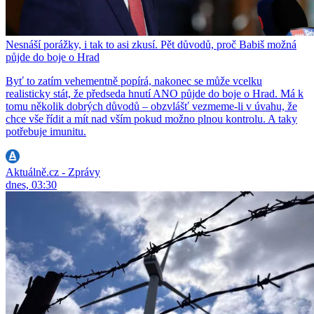
Nesnáší porážky, i tak to asi zkusí. Pět důvodů, proč Babiš možná
půjde do boje o Hrad
Byť to zatím vehementně popírá, nakonec se může vcelku
realisticky stát, že předseda hnutí ANO půjde do boje o Hrad. Má k
tomu několik dobrých důvodů – obzvlášť vezmeme-li v úvahu, že
chce vše řídit a mít nad vším pokud možno plnou kontrolu. A taky
potřebuje imunitu.
Aktuálně.cz - Zprávy
dnes, 03:30