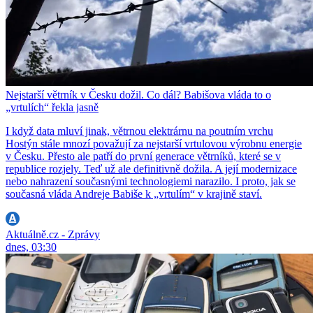
Nejstarší větrník v Česku dožil. Co dál? Babišova vláda to o
„vrtulích“ řekla jasně
I když data mluví jinak, větrnou elektrárnu na poutním vrchu
Hostýn stále mnozí považují za nejstarší vrtulovou výrobnu energie
v Česku. Přesto ale patří do první generace větrníků, které se v
republice rozjely. Teď už ale definitivně dožila. A její modernizace
nebo nahrazení současnými technologiemi narazilo. I proto, jak se
současná vláda Andreje Babiše k „vrtulím“ v krajině staví.
Aktuálně.cz - Zprávy
dnes, 03:30