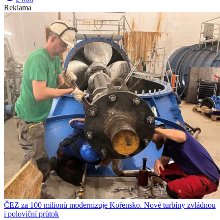
Reklama
ČEZ za 100 milionů modernizuje Kořensko. Nové turbíny zvládnou
i poloviční průtok