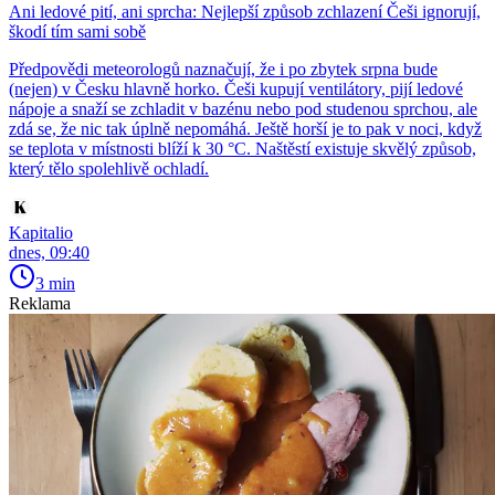
Ani ledové pití, ani sprcha: Nejlepší způsob zchlazení Češi ignorují,
škodí tím sami sobě
Předpovědi meteorologů naznačují, že i po zbytek srpna bude
(nejen) v Česku hlavně horko. Češi kupují ventilátory, pijí ledové
nápoje a snaží se zchladit v bazénu nebo pod studenou sprchou, ale
zdá se, že nic tak úplně nepomáhá. Ještě horší je to pak v noci, když
se teplota v místnosti blíží k 30 °C. Naštěstí existuje skvělý způsob,
který tělo spolehlivě ochladí.
Kapitalio
dnes, 09:40
3 min
Reklama