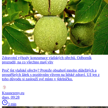
Zdravotní výhody konzumace vlašských ořechů. Odborník
prozradil, na co všechno mají vliv
Proč jíst vlašské ořechy? Protože obsahují mnoho důležitých a
prospěšných látek s pozitivním vlivem na lidské zdraví. Už jen z
toho důvodu si zaslouží své místo v jídelníčku.
Krasnezeny.eu
dnes, 09:28
3 min