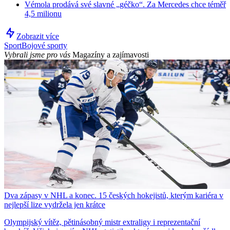
Vémola prodává své slavné „géčko“. Za Mercedes chce téměř
4,5 milionu
Zobrazit více
Sport
Bojové sporty
Vybrali jsme pro vás
Magazíny a zajímavosti
Dva zápasy v NHL a konec. 15 českých hokejistů, kterým kariéra v
nejlepší lize vydržela jen krátce
Olympijský vítěz, pětinásobný mistr extraligy i reprezentační