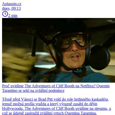
Aplausin.cz
dnes, 09:13
2 min
Proč uvidíme The Adventures of Cliff Booth na Netflixu? Quentin
Tarantino se sekl na zvláštní podmínce
Těsně před Vánoci se Brad Pitt vrátí do role hrdinného kaskadéra,
jemuž možná prošla vražda a který výrazně zasáhl do dějin
Hollywoodu. The Adventures of Cliff Booth uvidíme na streamu, o
což se údajně zasloužil zvláštní vrtoch Quentina Tarantina.