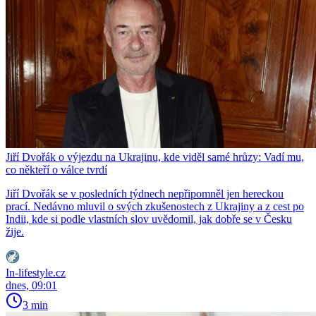
Jiří Dvořák o výjezdu na Ukrajinu, kde viděl samé hrůzy: Vadí mu,
co někteří o válce tvrdí
Jiří Dvořák se v posledních týdnech nepřipomněl jen hereckou
prací. Nedávno mluvil o svých zkušenostech z Ukrajiny a z cest po
Indii, kde si podle vlastních slov uvědomil, jak dobře se v Česku
žije.
In-lifestyle.cz
dnes, 09:01
3 min