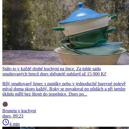
Stálo to v každé druhé kuchyni na lince. Za tuhle sadu
smaltovaných hrnců dnes sběratelé nabízejí až 15 000 Kč
Bílý smaltovaný hrnec s puntíky nebo v jednoduché barevné polevě
míval doma skoro každý. Roky se povaloval po půdách a při jarním
úklidu mířil bez lítosti do popelnice. Dnes po...
Bruneta v kuchyni
dnes, 09:23
4 min