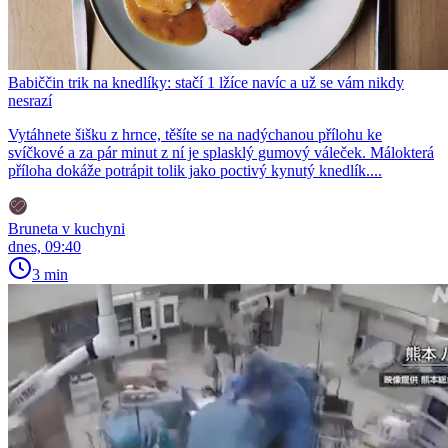
Babiččin trik na knedlíky: stačí 1 lžíce navíc a už se vám nikdy
nesrazí
Vytáhnete šišku z hrnce, těšíte se na nadýchanou přílohu ke
svíčkové a za pár minut z ní je splasklý gumový váleček. Málokterá
příloha dokáže potrápit tolik jako poctivý kynutý knedlík....
Bruneta v kuchyni
dnes, 09:40
3 min