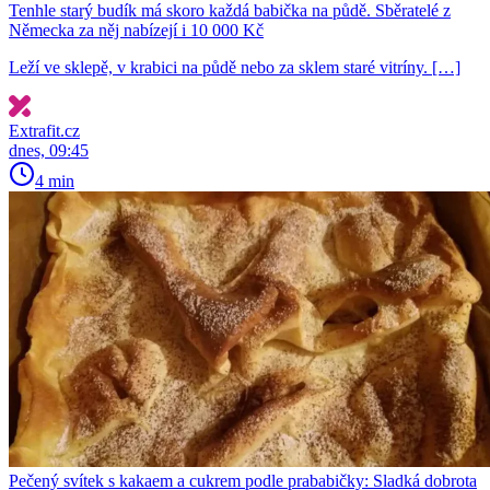
Tenhle starý budík má skoro každá babička na půdě. Sběratelé z
Německa za něj nabízejí i 10 000 Kč
Leží ve sklepě, v krabici na půdě nebo za sklem staré vitríny. […]
Extrafit.cz
dnes, 09:45
4 min
Pečený svítek s kakaem a cukrem podle prababičky: Sladká dobrota