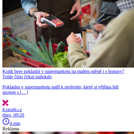
Kolik bere pokladní v supermarketu na malém městě i s bonusy?
Tohle číslo čekal málokdo
Pokladna v supermarketu patří k profesím, které si většina lidí
spojuje s […]
Extrafit.cz
dnes, 09:20
4 min
Reklama