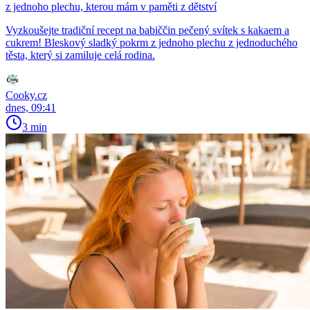
z jednoho plechu, kterou mám v paměti z dětství
Vyzkoušejte tradiční recept na babiččin pečený svítek s kakaem a
cukrem! Bleskový sladký pokrm z jednoho plechu z jednoduchého
těsta, který si zamiluje celá rodina.
Cooky.cz
dnes, 09:41
3 min