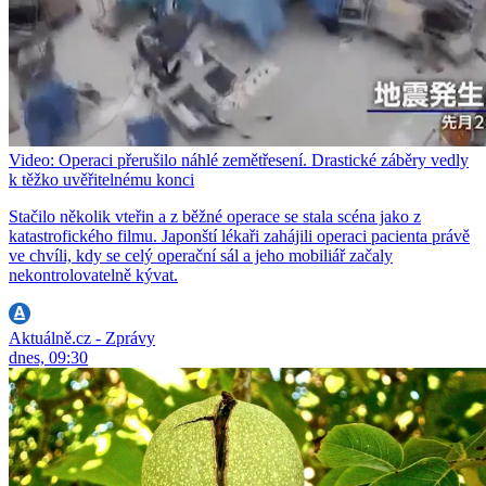
Video: Operaci přerušilo náhlé zemětřesení. Drastické záběry vedly
k těžko uvěřitelnému konci
Stačilo několik vteřin a z běžné operace se stala scéna jako z
katastrofického filmu. Japonští lékaři zahájili operaci pacienta právě
ve chvíli, kdy se celý operační sál a jeho mobiliář začaly
nekontrolovatelně kývat.
Aktuálně.cz - Zprávy
dnes, 09:30