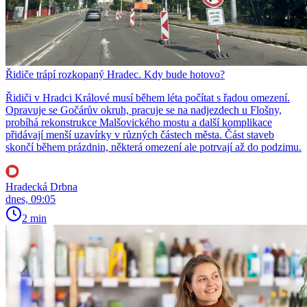
Řidiče trápí rozkopaný Hradec. Kdy bude hotovo?
Řidiči v Hradci Králové musí během léta počítat s řadou omezení.
Opravuje se Gočárův okruh, pracuje se na nadjezdech u Flošny,
probíhá rekonstrukce Malšovického mostu a další komplikace
přidávají menší uzavírky v různých částech města. Část staveb
skončí během prázdnin, některá omezení ale potrvají až do podzimu.
Hradecká Drbna
dnes, 09:05
2 min