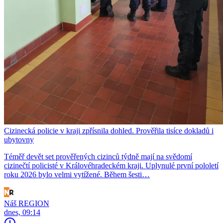
Cizinecká policie v kraji zpřísnila dohled. Prověřila tisíce dokladů i
ubytovny
Téměř devět set prověřených cizinců týdně mají na svědomí
cizinečtí policisté v Královéhradeckém kraji. Uplynulé první pololetí
roku 2026 bylo velmi vytížené. Během šesti…
Náš REGION
dnes, 09:14