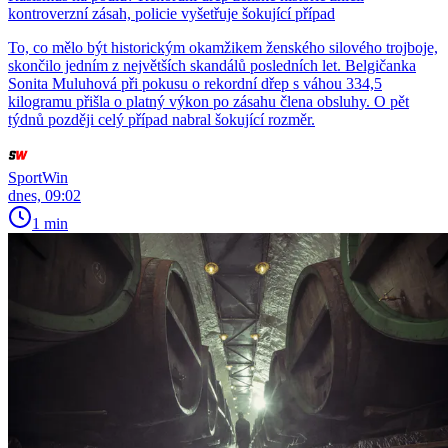
kontroverzní zásah, policie vyšetřuje šokující případ
To, co mělo být historickým okamžikem ženského silového trojboje,
skončilo jedním z největších skandálů posledních let. Belgičanka
Sonita Muluhová při pokusu o rekordní dřep s váhou 334,5
kilogramu přišla o platný výkon po zásahu člena obsluhy. O pět
týdnů později celý případ nabral šokující rozměr.
SportWin
dnes, 09:02
1 min