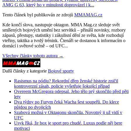
AMG G 63, který ho v minulosti doprovázel i k...
Tento článek byl publikován ze zdrojů
MMAMAG.cz
Kde končí slova, nastupuje oktagon. MMA Mag.cz sleduje svět
smíšených bojových umění bez servítků – přináší novinky, rozbory
zápasů, přestupy, statistiky i zákulisní dění ze světa, kde rozhodují
vteřiny, taktika a tvrdý trénink. Čtenáři se dostanou k informacím o
domácí i světové scéně – od UFC...
Všechny články tohoto autora →
Další články z kategorie
Bojové sporty
Rasismus na pódiu? Rekordní dřep ženské historie zničil
kontroverzní zásah, policie vyšetřuje šokující případ
Overeem McGregora odepsal. Jeho tělo prý skončilo před pěti
lety
Dva týdny po Furym čeká Wacha šest soupeřů. Do klece
půjdou po dvojicích
Szabová možná v Oktagonu skončila. Novotný ji už vidí v
UFC
Usyk říká, že box je sport pro chudé. Luxus podle něj bere
motivaci