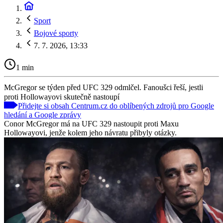
Sport
Bojové sporty
7. 7. 2026, 13:33
1 min
McGregor se týden před UFC 329 odmlčel. Fanoušci řeší, jestli
proti Hollowayovi skutečně nastoupí
Přidejte si obsah Centrum.cz do oblíbených zdrojů pro Google
hledání a Google zprávy
Conor McGregor má na UFC 329 nastoupit proti Maxu
Hollowayovi, jenže kolem jeho návratu přibyly otázky.