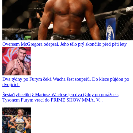
Overeem McGregora odepsal. Jeho tělo prý skončilo před pěti lety
Dva týdny po Furym čeká Wacha šest soupeřů. Do klece půjdou po
dvojicích
Šestačtyřicetiletý Mariusz Wach se jen dva týdny po porážce s
Tysonem Furym vrací do PRIME SHOW MMA. V...