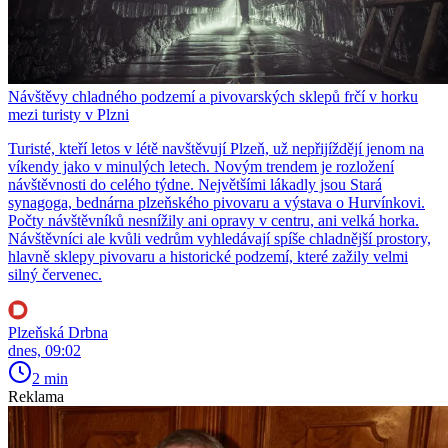
Návštěvy chladného podzemí a pivovarských sklepů frčí v horku
mezi turisty v Plzni
Turisté, kteří letos v létě navštěvují Plzeň, už nepřijíždějí jenom na
víkendy jako v minulých letech. Novým trendem je rozložení
návštěvnosti do celého týdne. Největšími lákadly jsou Stará
synagoga, bednárna plzeňského pivovaru a výstava o Hurvínkovi.
Počty návštěvníků nesnížily ani opravy v centru, ani velká horka.
Návštěvníci ale kvůli vedrům vyhledávají spíše chladnější prostory,
hlavně sklepy pivovaru a historické podzemí, které zažily velmi
silný červenec.
Plzeňská Drbna
dnes, 09:02
2 min
Reklama