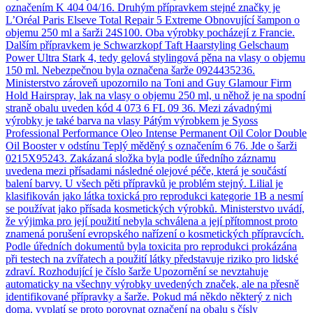
označením K 404 04/16. Druhým přípravkem stejné značky je
L’Oréal Paris Elseve Total Repair 5 Extreme Obnovující šampon o
objemu 250 ml a šarži 24S100. Oba výrobky pocházejí z Francie.
Dalším přípravkem je Schwarzkopf Taft Haarstyling Gelschaum
Power Ultra Stark 4, tedy gelová stylingová pěna na vlasy o objemu
150 ml. Nebezpečnou byla označena šarže 0924435236.
Ministerstvo zároveň upozornilo na Toni and Guy Glamour Firm
Hold Hairspray, lak na vlasy o objemu 250 ml, u něhož je na spodní
straně obalu uveden kód 4 073 6 FL 09 36. Mezi závadnými
výrobky je také barva na vlasy Pátým výrobkem je Syoss
Professional Performance Oleo Intense Permanent Oil Color Double
Oil Booster v odstínu Teplý měděný s označením 6 76. Jde o šarži
0215X95243. Zakázaná složka byla podle úředního záznamu
uvedena mezi přísadami následné olejové péče, která je součástí
balení barvy. U všech pěti přípravků je problém stejný. Lilial je
klasifikován jako látka toxická pro reprodukci kategorie 1B a nesmí
se používat jako přísada kosmetických výrobků. Ministerstvo uvádí,
že výjimka pro její použití nebyla schválena a její přítomnost proto
znamená porušení evropského nařízení o kosmetických přípravcích.
Podle úředních dokumentů byla toxicita pro reprodukci prokázána
při testech na zvířatech a použití látky představuje riziko pro lidské
zdraví. Rozhodující je číslo šarže Upozornění se nevztahuje
automaticky na všechny výrobky uvedených značek, ale na přesně
identifikované přípravky a šarže. Pokud má někdo některý z nich
doma, vyplatí se proto porovnat označení na obalu s čísly