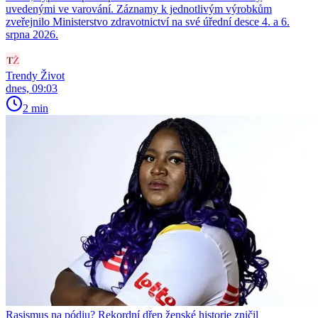
uvedenými ve varování. Záznamy k jednotlivým výrobkům
zveřejnilo Ministerstvo zdravotnictví na své úřední desce 4. a 6.
srpna 2026.
Trendy Život
dnes, 09:03
2 min
Rasismus na pódiu? Rekordní dřep ženské historie zničil