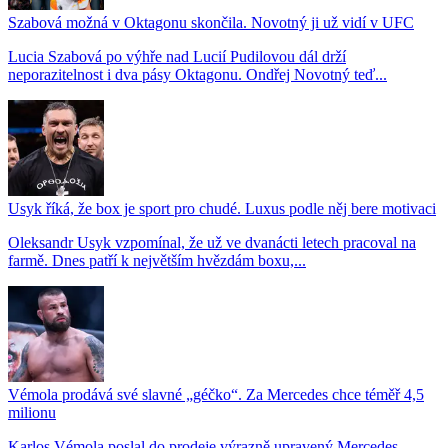
Szabová možná v Oktagonu skončila. Novotný ji už vidí v UFC
Lucia Szabová po výhře nad Lucií Pudilovou dál drží
neporazitelnost i dva pásy Oktagonu. Ondřej Novotný teď...
Usyk říká, že box je sport pro chudé. Luxus podle něj bere motivaci
Oleksandr Usyk vzpomínal, že už ve dvanácti letech pracoval na
farmě. Dnes patří k největším hvězdám boxu,...
Vémola prodává své slavné „géčko“. Za Mercedes chce téměř 4,5
milionu
Karlos Vémola poslal do prodeje výrazně upravený Mercedes-