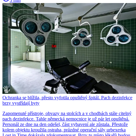
3 min
Ochranka se blížila, přesto vyfotila opuštěný špitál. Pach dezinfekce
brzy vystřídají byty
Zapomenuté přístroje, obvazy na stolcích a v chodbách stále citelný
pach dezinfekce. Tahle německá nemocnice je už pár let opuštěná.
Personál ze dne na den odešel, část vybavení ale zůstala. Přestože
kolem objektu kroužila ostraha, prázdné operační sály urbexerka
Lost in Time dokázala zdokumentovat. Brzy tu místo lékařů budou