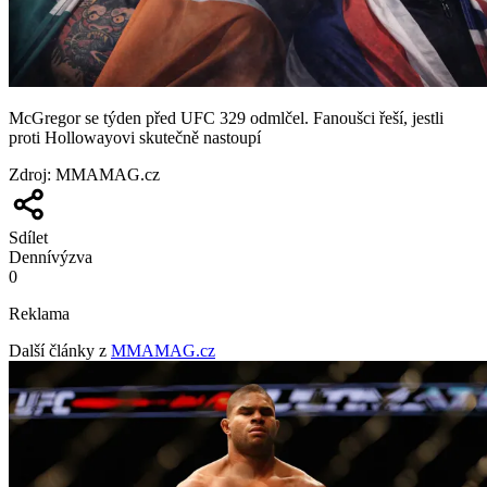
McGregor se týden před UFC 329 odmlčel. Fanoušci řeší, jestli
proti Hollowayovi skutečně nastoupí
Zdroj
:
MMAMAG.cz
Sdílet
Denní
výzva
0
Reklama
Další články z
MMAMAG.cz