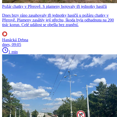
Požár chatky v Přerově. S plameny bojovaly tři jednotky hasičů
Dnes brzy ráno zasahovaly tři jednotky hasičů u požáru chatky v
Přerově. Plameny zasáhly její střechu, škoda byla odhadnuta na 200
tisíc korun. Celé událost se obešla bez zranění.
Hanácká Drbna
dnes, 09:05
1 min