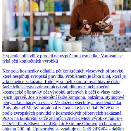
Hygienici objevili v prodeji nebezpečnou kosmetiku: Varování se
týká pěti konkrétních výrobků
Kontrola kosmetiky odhalila pět konkrétních vlasových přípravků,
které nesplňují evropská pravidla. Problémem je látka lilial, která je
v kosmetice zakázaná. Lidé by si měli zkontrolovat hlavně číslo
šarže.Ministerstvo zdravotnictví zařadilo mezi nebezpečné
kosmetické přípravky pět výrobků určených k péči o vlasy nebo
jejich úpravě. Jde o konkrétní šarže šamponu, balzámu, stylingové
pěny, laku a barvy na vlasy. Ve složení všech byla uvedena látka
Butylphenyl Methylpropional známá také jako lilial. Právě ta je
podle evropských pravidel v kosmetických přípravcích zakázaná.
Pozor na konkrétní šarže známých značek Mezi výrobky figuruje
L’Oréal Paris Elseve Total Repair Extreme Obnovující balzám o
objemu 200 ml. Upozornění se vztahuje na šarži 24K404 s dalším