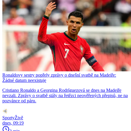
Ronaldovy sestry popřely zprávy o dnešní svatbě na Madeiře:
Žádné datum neexistuje
Cristiano Ronaldo a Georgina Rodríguezová se dnes na Madeiře
nevzali. Zprávy o svatbě stály na řetězci neověřených přepisů, ne na
pozvánce od páru.
SportyŽivě
dnes, 09:19