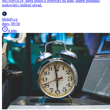
MUNIPOLIS, která slouží k rezervaci na úřad, platbě poplatků,
parkování i hlášení závad.
Mobify.cz
dnes, 09:50
4 min