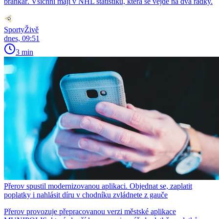
brankář. Všichni mají v NHL statistiku, která se vejde na dva řádky.
SportyŽivě
dnes, 09:51
3 min
Přerov spustil modernizovanou aplikaci. Objednat se, zaplatit
poplatky i nahlásit díru v chodníku zvládnete z gauče
Přerov provozuje přepracovanou verzi městské aplikace