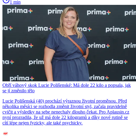
1 min
Obří váhový skok Lucie Polišenské: Má dole 22 kilo a popsala, jak
se jí změnilo tělo
Lucie Polišenská (40) prochází výraznou životní proměnou. Před
několika měsíci se rozhodla změnit životní styl, začala pravidelně
cvičit a výsledky na sebe nenechaly dlouho čekat. Pro Aplausin.cz
nyní prozradila, že už má dole 22 kilogramů a díky nové rutině se
cítí lépe nejen fyzicky, ale také psychicky.