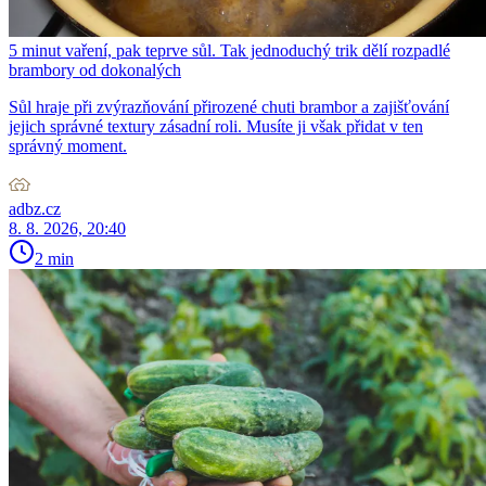
5 minut vaření, pak teprve sůl. Tak jednoduchý trik dělí rozpadlé
brambory od dokonalých
Sůl hraje při zvýrazňování přirozené chuti brambor a zajišťování
jejich správné textury zásadní roli. Musíte ji však přidat v ten
správný moment.
adbz.cz
8. 8. 2026, 20:40
2 min