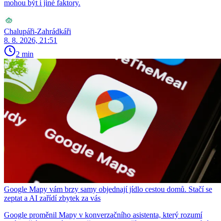
mohou být i jiné faktory.
Chalupáři-Zahrádkáři
8. 8. 2026, 21:51
2 min
Google Mapy vám brzy samy objednají jídlo cestou domů. Stačí se
zeptat a AI zařídí zbytek za vás
Google proměnil Mapy v konverzačního asistenta, který rozumí