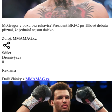
McGregor v boxu bez rukavic? Prezident BKFC po Tillově debutu
přiznal, že jednání nejsou daleko
Zdroj
:
MMAMAG.cz
Sdílet
Denní
výzva
0
Reklama
Další články z
MMAMAG.cz