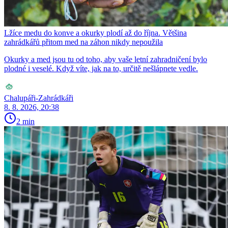
Lžíce medu do konve a okurky plodí až do října. Většina
zahrádkářů přitom med na záhon nikdy nepoužila
Okurky a med jsou tu od toho, aby vaše letní zahradničení bylo
plodné i veselé. Když víte, jak na to, určitě nešlápnete vedle.
Chalupáři-Zahrádkáři
8. 8. 2026, 20:38
2 min