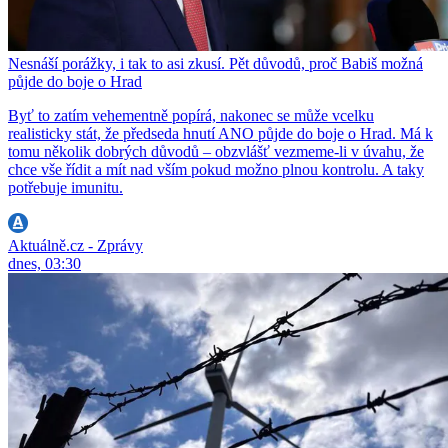
Nesnáší porážky, i tak to asi zkusí. Pět důvodů, proč Babiš možná
půjde do boje o Hrad
Byť to zatím vehementně popírá, nakonec se může vcelku
realisticky stát, že předseda hnutí ANO půjde do boje o Hrad. Má k
tomu několik dobrých důvodů – obzvlášť vezmeme-li v úvahu, že
chce vše řídit a mít nad vším pokud možno plnou kontrolu. A taky
potřebuje imunitu.
Aktuálně.cz - Zprávy
dnes, 03:30