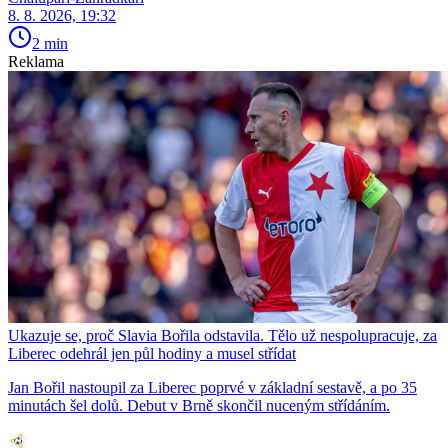
8. 8. 2026, 19:32
2 min
Reklama
Ukazuje se, proč Slavia Bořila odstavila. Tělo už nespolupracuje, za
Liberec odehrál jen půl hodiny a musel střídat
Jan Bořil nastoupil za Liberec poprvé v základní sestavě, a po 35
minutách šel dolů. Debut v Brně skončil nuceným střídáním.