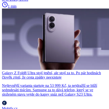
1 min
Galaxy Z Fold8 Ultra stojí jmění, ale stojí za to. Po pár hodinách
člověk zjistí, že cesta zpátky neexistuje
Nejlevnější varianta startuje na 53 999 Kč, ta nejdražší se blíží
sedmdesáti tisícům. Samsung za to dává telefon, který se ve
složeném stavu vejde do kapsy snáz než Galaxy S23 Ultra.
Mobify.cz