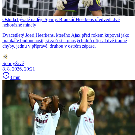
Ostuda bývalé naděje Sparty. Brankář Heerkens předvedl dvě
nehorázné minely
Dvacetiletý Joeri Heerkens, kterého Ajax před rokem kupoval jako
brankáře budoucnosti, si za šest srpnových dnů připsal dvě trapné
chyby, jednu v přípravě, druhou v ostrém zápase.
SportyŽivě
8. 8. 2026, 20:21
3 min