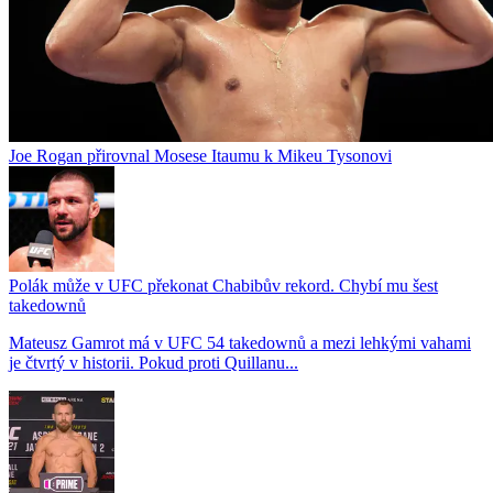
Joe Rogan přirovnal Mosese Itaumu k Mikeu Tysonovi
Polák může v UFC překonat Chabibův rekord. Chybí mu šest
takedownů
Mateusz Gamrot má v UFC 54 takedownů a mezi lehkými vahami
je čtvrtý v historii. Pokud proti Quillanu...