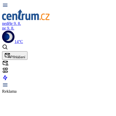
neděle 9. 8.
ne 9. 8.
14°C
Přihlášení
Reklama