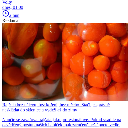
Volty
dnes, 01:00
2 min
Reklama
Rajčata bez nálevu, bez koření, bez ničeho. Stačí je správně
naskládat do sklenice a vydrží až do zimy
Naučte se zavařovat rajčata jako profesionálové. Pokud vsadíte na
osvědčený postup našich babiček, pak zaručeně nešlápnete vedle.