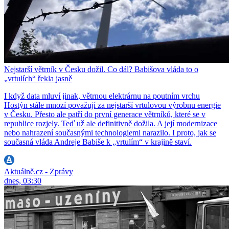
Nejstarší větrník v Česku dožil. Co dál? Babišova vláda to o
„vrtulích“ řekla jasně
I když data mluví jinak, větrnou elektrárnu na poutním vrchu
Hostýn stále mnozí považují za nejstarší vrtulovou výrobnu energie
v Česku. Přesto ale patří do první generace větrníků, které se v
republice rozjely. Teď už ale definitivně dožila. A její modernizace
nebo nahrazení současnými technologiemi narazilo. I proto, jak se
současná vláda Andreje Babiše k „vrtulím“ v krajině staví.
Aktuálně.cz - Zprávy
dnes, 03:30