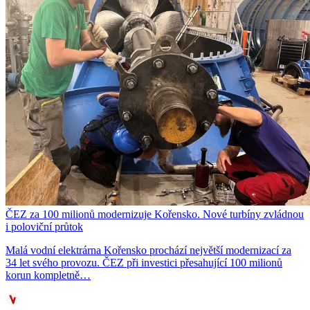
ČEZ za 100 milionů modernizuje Kořensko. Nové turbíny zvládnou
i poloviční průtok
Malá vodní elektrárna Kořensko prochází největší modernizací za
34 let svého provozu. ČEZ při investici přesahující 100 milionů
korun kompletně…