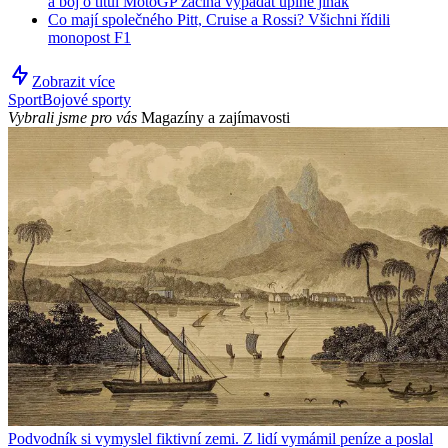
a boj o titul MotoGP začíná vypadat úplně jinak
Co mají společného Pitt, Cruise a Rossi? Všichni řídili
monopost F1
Zobrazit více
Sport
Bojové sporty
Vybrali jsme pro vás
Magazíny a zajímavosti
Podvodník si vymyslel fiktivní zemi. Z lidí vymámil peníze a poslal