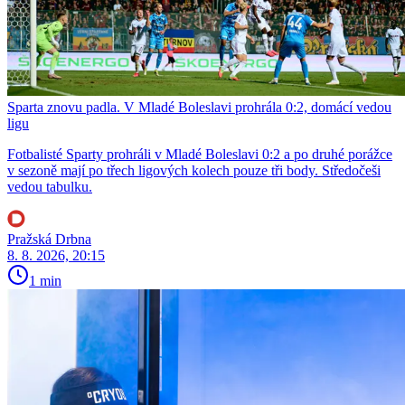
Sparta znovu padla. V Mladé Boleslavi prohrála 0:2, domácí vedou
ligu
Fotbalisté Sparty prohráli v Mladé Boleslavi 0:2 a po druhé porážce
v sezoně mají po třech ligových kolech pouze tři body. Středočeši
vedou tabulku.
Pražská Drbna
8. 8. 2026, 20:15
1 min