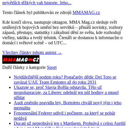
největších těžkých vah historie. Jeho...
Tento článek byl publikován ze zdrojů
MMAMAG.cz
Kde končí slova, nastupuje oktagon. MMA Mag.cz sleduje svět
smíšených bojových umění bez servítků – přináší novinky, rozbory
zápasů, přestupy, statistiky i zákulisní dění ze světa, kde rozhodují
vteřiny, taktika a tvrdý trénink. Čtenáři se dostanou k informacím o
domácí i světové scéně – od UFC...
Všechny články tohoto autora →
Další články z kategorie
Sport
Nejdůležitější podpis roku? Pogačarův dědic Del Toro se
zavázal UAE Team Emirates až do roku 2031
Ukazuje se, proč Slavia Bořila odstavila. Tělo už
nespolupracuje, za Liberec odehrál jen půl hodiny a musel
střídat
Audi změnilo pravidla hry. Bortoleto chválí nový tým i jeho
mentalitu
Fenomenální Federer udivil i počinem, za který se pohár
nedává
Ducati už neprohrává jen s Martínem. Prohrává s celou Aprilií