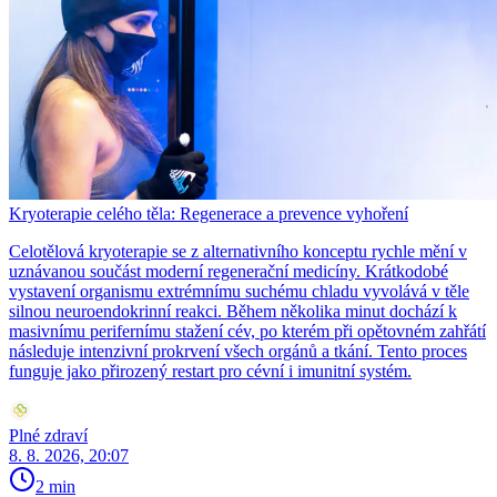
Kryoterapie celého těla: Regenerace a prevence vyhoření
Celotělová kryoterapie se z alternativního konceptu rychle mění v
uznávanou součást moderní regenerační medicíny. Krátkodobé
vystavení organismu extrémnímu suchému chladu vyvolává v těle
silnou neuroendokrinní reakci. Během několika minut dochází k
masivnímu perifernímu stažení cév, po kterém při opětovném zahřátí
následuje intenzivní prokrvení všech orgánů a tkání. Tento proces
funguje jako přirozený restart pro cévní i imunitní systém.
Plné zdraví
8. 8. 2026, 20:07
2 min