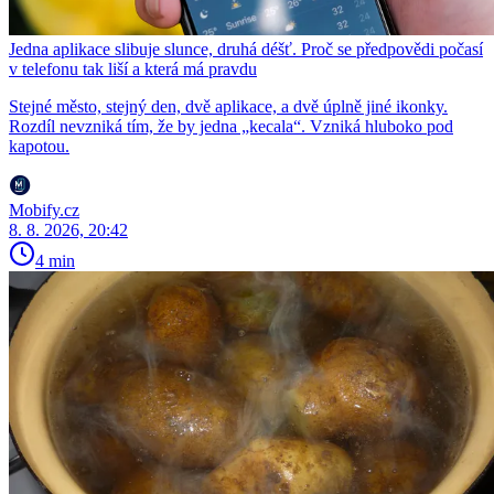
Jedna aplikace slibuje slunce, druhá déšť. Proč se předpovědi počasí
v telefonu tak liší a která má pravdu
Stejné město, stejný den, dvě aplikace, a dvě úplně jiné ikonky.
Rozdíl nevzniká tím, že by jedna „kecala“. Vzniká hluboko pod
kapotou.
Mobify.cz
8. 8. 2026, 20:42
4 min