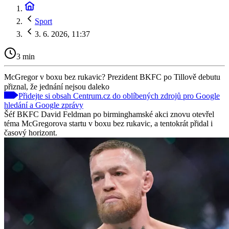
Sport
3. 6. 2026, 11:37
3 min
McGregor v boxu bez rukavic? Prezident BKFC po Tillově debutu
přiznal, že jednání nejsou daleko
Přidejte si obsah Centrum.cz do oblíbených zdrojů pro Google
hledání a Google zprávy
Šéf BKFC David Feldman po birminghamské akci znovu otevřel
téma McGregorova startu v boxu bez rukavic, a tentokrát přidal i
časový horizont.