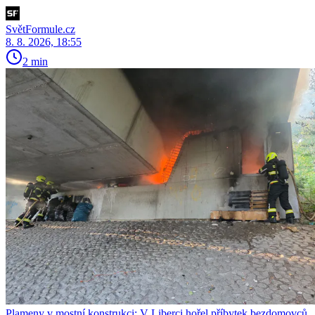
SvětFormule.cz
8. 8. 2026, 18:55
2 min
Plameny v mostní konstrukci: V Liberci hořel příbytek bezdomovců