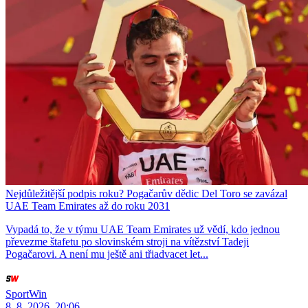
Nejdůležitější podpis roku? Pogačarův dědic Del Toro se zavázal
UAE Team Emirates až do roku 2031
Vypadá to, že v týmu UAE Team Emirates už vědí, kdo jednou
převezme štafetu po slovinském stroji na vítězství Tadeji
Pogačarovi. A není mu ještě ani třiadvacet let...
SportWin
8. 8. 2026, 20:06