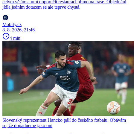
celým větám a umí doporučit restauraci přímo na trase. Objednání
jídla jedním dotazem se ale teprve chystá.
Mobify.cz
8. 8. 2026, 21:46
4 min
Slovenský reprezentant Hancko pálí do českého fotbalu: Obávám
se, že dopadneme jako oni