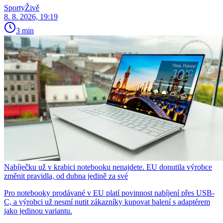
SportyŽivě
8. 8. 2026, 19:19
3 min
Nabíječku už v krabici notebooku nenajdete. EU donutila výrobce
změnit pravidla, od dubna jedině za své
Pro notebooky prodávané v EU platí povinnost nabíjení přes USB-
C, a výrobci už nesmí nutit zákazníky kupovat balení s adaptérem
jako jedinou variantu.