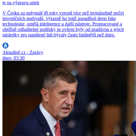
je na výpravu smrti
V Česku za uplynulé tři roky vzrostl více než trojnásobně počet
investičních podvodů, výrazně ho totiž usnadňují deep fake
technologie, umělá inteligence a další nástroje. Propracované a
obtížně odhalitelné podfuky tu ovšem byly od pradávna a jejich
následky pro napálené lidi bývaly často fatálnější než dnes.
Aktuálně.cz - Zprávy
dnes, 03:30