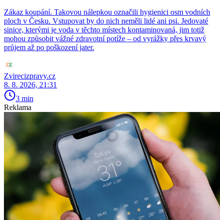
Zákaz koupání. Takovou nálepkou označili hygienici osm vodních
ploch v Česku. Vstupovat by do nich neměli lidé ani psi. Jedovaté
sinice, kterými je voda v těchto místech kontaminovaná, jim totiž
mohou způsobit vážné zdravotní potíže – od vyrážky přes krvavý
průjem až po poškození jater.
Zvirecizpravy.cz
8. 8. 2026, 21:31
3 min
Reklama