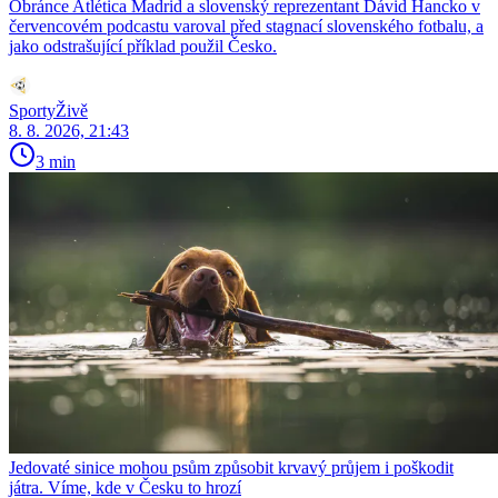
Obránce Atlética Madrid a slovenský reprezentant Dávid Hancko v
červencovém podcastu varoval před stagnací slovenského fotbalu, a
jako odstrašující příklad použil Česko.
SportyŽivě
8. 8. 2026, 21:43
3 min
Jedovaté sinice mohou psům způsobit krvavý průjem i poškodit
játra. Víme, kde v Česku to hrozí