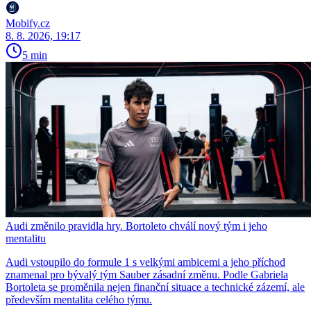
Mobify.cz
8. 8. 2026, 19:17
5 min
Audi změnilo pravidla hry. Bortoleto chválí nový tým i jeho
mentalitu
Audi vstoupilo do formule 1 s velkými ambicemi a jeho příchod
znamenal pro bývalý tým Sauber zásadní změnu. Podle Gabriela
Bortoleta se proměnila nejen finanční situace a technické zázemí, ale
především mentalita celého týmu.