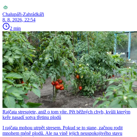
Chalupáři-Zahrádkáři
8. 8. 2026, 22:54
2 min
Rajčata stresujete, aniž o tom víte. Pět běžných chyb, kvůli kterým
keře nasadí sotva třetinu plodů
I rajčata mohou utrpět stresem. Pokud se to stane, začnou rodit
mnohem méně plodů. Ale na vině jejich neuspokojivého stavu