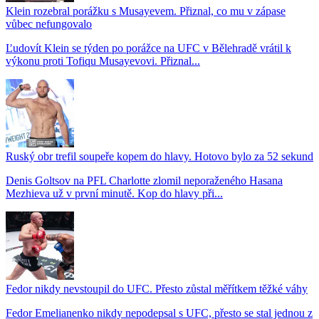
Klein rozebral porážku s Musayevem. Přiznal, co mu v zápase
vůbec nefungovalo
Ľudovít Klein se týden po porážce na UFC v Bělehradě vrátil k
výkonu proti Tofiqu Musayevovi. Přiznal...
Ruský obr trefil soupeře kopem do hlavy. Hotovo bylo za 52 sekund
Denis Goltsov na PFL Charlotte zlomil neporaženého Hasana
Mezhieva už v první minutě. Kop do hlavy při...
Fedor nikdy nevstoupil do UFC. Přesto zůstal měřítkem těžké váhy
Fedor Emelianenko nikdy nepodepsal s UFC, přesto se stal jednou z