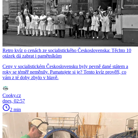
Retro kvíz o cenách ze socialistického Československa: Těchto 10
otázek dá zabrat i pamětníkům
Ceny v socialistickém Československu byly pevně dané státem a
roky se téměř neměnily. Pamatujete si je? Tento kvíz prověří, co
vám z té doby zbylo v hlavě.
Cooky.cz
dnes, 02:57
2 min