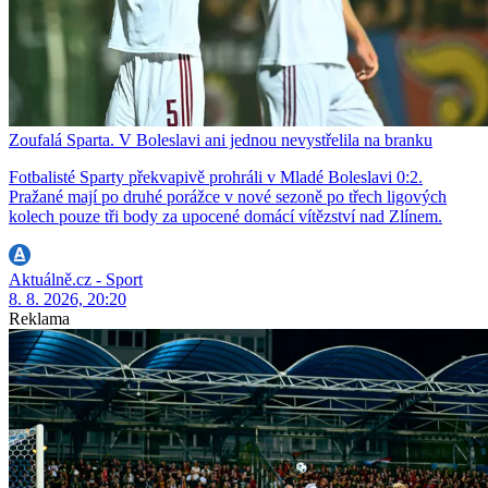
Zoufalá Sparta. V Boleslavi ani jednou nevystřelila na branku
Fotbalisté Sparty překvapivě prohráli v Mladé Boleslavi 0:2.
Pražané mají po druhé porážce v nové sezoně po třech ligových
kolech pouze tři body za upocené domácí vítězství nad Zlínem.
Aktuálně.cz - Sport
8. 8. 2026, 20:20
Reklama