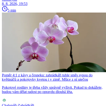
8. 8. 2026, 19:53
5 min
Poměr 4:1 z kávy a česneku: zahrádkáři tuhle směs sypou do
květináčů a pokojovky kvetou i v zimě. Mšice z ní utečou
Pokojové rostliny je třeba vždy správně vyživit. Pokud to dokážete,
budou vám dělat radost po opravdu dlouhá léta.
Chalupáři-Zahrádkáři