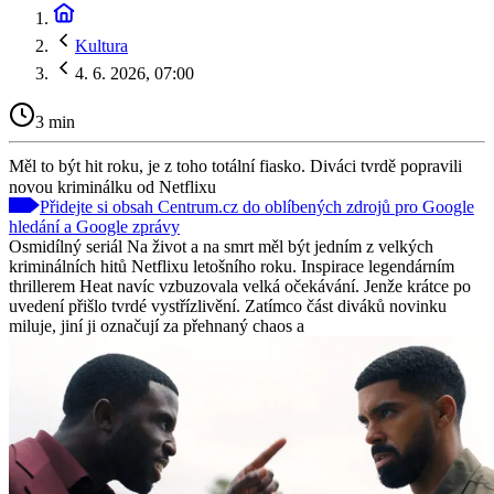
Kultura
4. 6. 2026, 07:00
3 min
Měl to být hit roku, je z toho totální fiasko. Diváci tvrdě popravili
novou kriminálku od Netflixu
Přidejte si obsah Centrum.cz do oblíbených zdrojů pro Google
hledání a Google zprávy
Osmidílný seriál Na život a na smrt měl být jedním z velkých
kriminálních hitů Netflixu letošního roku. Inspirace legendárním
thrillerem Heat navíc vzbuzovala velká očekávání. Jenže krátce po
uvedení přišlo tvrdé vystřízlivění. Zatímco část diváků novinku
miluje, jiní ji označují za přehnaný chaos a