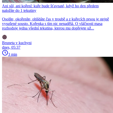
Ani sůl, ani koření: kuře bude šťavnaté, když ho den předem
naložíte do 1 tekutiny
Osolíte, okořeníte, ohlídáte čas v troubě a z kuřecích prsou je stejně
vysušené sousto. Kořenka s tím nic nenadělá. O vláčnosti masa
rozhoduje jedna všední tekutina, kterou mu dopřejete už...
Bruneta v kuchyni
dnes, 05:37
3 min