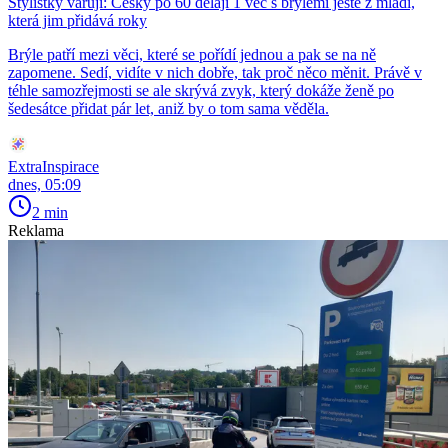
Stylistky varují: Češky po 60 dělají 1 věc s brýlemi ještě z mládí,
která jim přidává roky
Brýle patří mezi věci, které se pořídí jednou a pak se na ně
zapomene. Sedí, vidíte v nich dobře, tak proč něco měnit. Právě v
téhle samozřejmosti se ale skrývá zvyk, který dokáže ženě po
šedesátce přidat pár let, aniž by o tom sama věděla.
ExtraInspirace
dnes, 05:09
2 min
Reklama