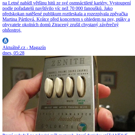
na Letné nabídl většinu hitů ze své osmnáctileté kariéry. Vystoupení
podle pořadatelů navštívilo víc než 70 000 fanoušků. Jako
předskokan natěšené publikum roztleskala a rozezpívala zpěvačka
Martina Pártlová. Krátce před koncertem s ohledem na psy, ptáky a
obyvatele okolních domů Ztracený zrušil chystaný závěrečný
ohňostroj.
Aktuálně.cz - Magazín
dnes, 05:28