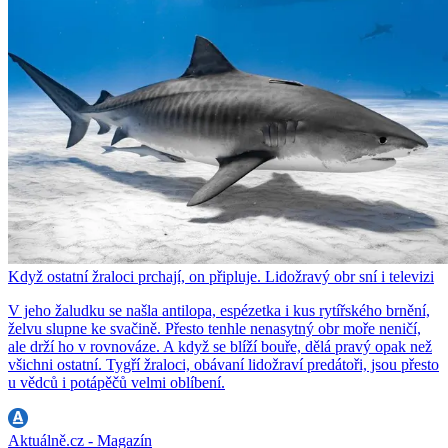
Když ostatní žraloci prchají, on připluje. Lidožravý obr sní i televizi
V jeho žaludku se našla antilopa, espézetka i kus rytířského brnění,
želvu slupne ke svačině. Přesto tenhle nenasytný obr moře neničí,
ale drží ho v rovnováze. A když se blíží bouře, dělá pravý opak než
všichni ostatní. Tygří žraloci, obávaní lidožraví predátoři, jsou přesto
u vědců i potápěčů velmi oblíbení.
Aktuálně.cz - Magazín