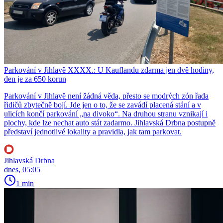
Parkování v Jihlavě XXXX.: U Kauflandu zdarma jen dvě hodiny,
den je za 650 korun
Parkování v Jihlavě není žádná věda, přesto se modrých zón řada
řidičů zbytečně bojí. Jde jen o to, že se zavádí placená stání a v
ulicích končí parkování „na divoko“. Na druhou stranu vznikají i
plochy, kde lze nechat auto stát zadarmo. Jihlavská Drbna postupně
představí jednotlivé lokality a pravidla, jak tam parkovat.
Jihlavská Drbna
dnes, 05:05
1 min