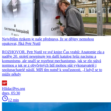
Největším rizikem je naše představa, že se dějiny nemohou
opakovat, říká Petr Nutil
ROZHOVOR. Petr Nutil ve své knize Čas vrahů: Anatomie zla a
naděje 20. století nesepisuje jen další katalog hrůz nacismu a
komunismu, ale snaží se rozebrat mechanismus, jak se zlo stává
normou a jak se z obyčejných lidí mohou stát vykonavatelé i
spolupachatelé násilí. Míří tím nutně k současnosti. „I když se to
může někdy
HlídacíPes.org
dnes, 05:30
12 min