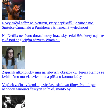
Nový akční nářez na Netflixu, který nepřikrášluje vůbec nic.
Směsice Čmuchalů a Punishera vás nenechá vydechnout
Na Netflix nedávno dorazil nový brazilský seriál Běs, který najdete
také pod anglickým názvem Wrath a...
Zápisník alkoholičky míří na televizní obrazovky. Tereza Ramba se
kvůli němu musela svléknout a přišla o korunu krásy
V pátek začíná víkend a je víc času sledovat filmy. Pokud jste
náhodou fanoušci českých snímků, mohlo by...