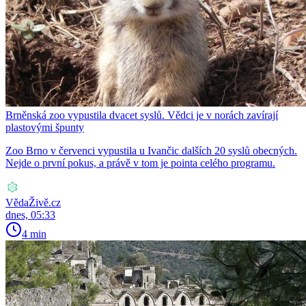
Brněnská zoo vypustila dvacet syslů. Vědci je v norách zavírají
plastovými špunty
Zoo Brno v červenci vypustila u Ivančic dalších 20 syslů obecných.
Nejde o první pokus, a právě v tom je pointa celého programu.
VědaŽivě.cz
dnes, 05:33
4 min