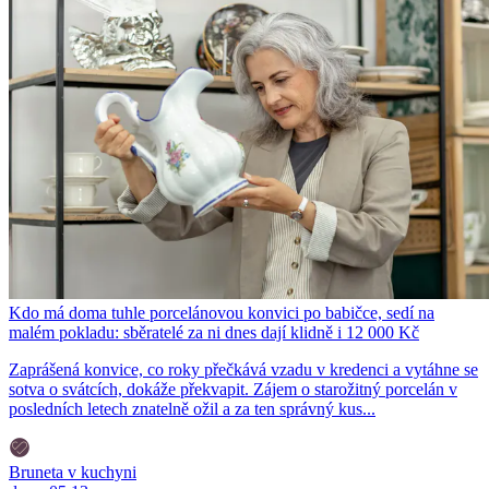
Kdo má doma tuhle porcelánovou konvici po babičce, sedí na
malém pokladu: sběratelé za ni dnes dají klidně i 12 000 Kč
Zaprášená konvice, co roky přečkává vzadu v kredenci a vytáhne se
sotva o svátcích, dokáže překvapit. Zájem o starožitný porcelán v
posledních letech znatelně ožil a za ten správný kus...
Bruneta v kuchyni