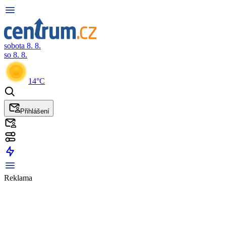
sobota 8. 8.
so 8. 8.
14°C
Přihlášení
Reklama