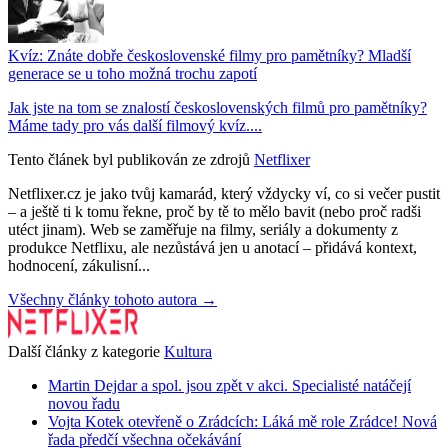
Kvíz: Znáte dobře československé filmy pro pamětníky? Mladší
generace se u toho možná trochu zapotí
Jak jste na tom se znalostí československých filmů pro pamětníky?
Máme tady pro vás další filmový kvíz....
Tento článek byl publikován ze zdrojů
Netflixer
Netflixer.cz je jako tvůj kamarád, který vždycky ví, co si večer pustit
– a ještě ti k tomu řekne, proč by tě to mělo bavit (nebo proč radši
utéct jinam). Web se zaměřuje na filmy, seriály a dokumenty z
produkce Netflixu, ale nezůstává jen u anotací – přidává kontext,
hodnocení, zákulisní...
Všechny články tohoto autora →
Další články z kategorie
Kultura
Martin Dejdar a spol. jsou zpět v akci. Specialisté natáčejí
novou řadu
Vojta Kotek otevřeně o Zrádcích: Láká mě role Zrádce! Nová
řada předčí všechna očekávání