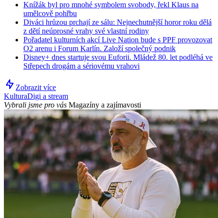
Knížák byl pro mnohé symbolem svobody, řekl Klaus na
umělcově pohřbu
Diváci hrůzou prchají ze sálu: Nejnechutnější horor roku dělá
z dětí neúprosné vrahy své vlastní rodiny
Pořadatel kulturních akcí Live Nation bude s PPF provozovat
O2 arenu i Forum Karlín. Založí společný podnik
Disney+ dnes startuje svou Euforii. Mládež 80. let podléhá ve
Střepech drogám a sériovému vrahovi
Zobrazit více
Kultura
Digi a stream
Vybrali jsme pro vás
Magazíny a zajímavosti