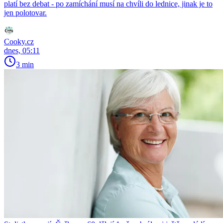
platí bez debat - po zamíchání musí na chvíli do lednice, jinak je to
jen polotovar.
Cooky.cz
dnes, 05:11
3 min