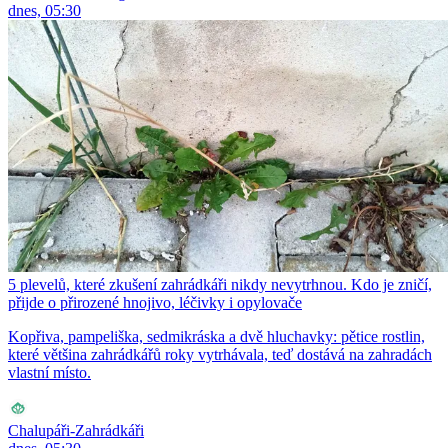
dnes, 05:30
5 plevelů, které zkušení zahrádkáři nikdy nevytrhnou. Kdo je zničí,
přijde o přirozené hnojivo, léčivky i opylovače
Kopřiva, pampeliška, sedmikráska a dvě hluchavky: pětice rostlin,
které většina zahrádkářů roky vytrhávala, teď dostává na zahradách
vlastní místo.
Chalupáři-Zahrádkáři