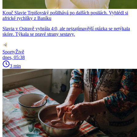
Kouč Slavie Trpišovský pošilhává po dalších posilách. Vyhlédl si
africké rychlíky z Baníku
Slavia v Ostravě vyhrála 4:0, ale nejzajímavější otázka se netýkala
skóre. Týkala se pravé strany sestavy.
SportyŽivě
dnes, 05:38
3 min