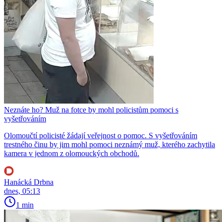
Neznáte ho? Muž na fotce by mohl policistům pomoci s
vyšetřováním
Olomoučtí policisté žádají veřejnost o pomoc. S vyšetřováním
trestného činu by jim mohl pomoci neznámý muž, kterého zachytila
kamera v jednom z olomouckých obchodů.
Hanácká Drbna
dnes, 05:13
1 min