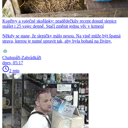
Kopřivy a vaječné skořápky: pradědečkův recept donutí slepice
snášet i 25 vajec denně. Stačí změnit jednu věc v krmení
Někdy se stane, že slepičky málo nesou. Na vině může být špatná
strava, kterou je nutné upravit tak, aby byla bohatá na živiny.
Chalupáři-Zahrádkáři
dnes, 05:17
2 min