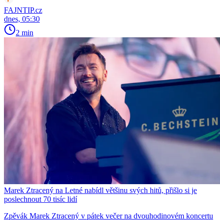
FAJNTIP.cz
dnes, 05:30
2 min
Marek Ztracený na Letné nabídl většinu svých hitů, přišlo si je
poslechnout 70 tisíc lidí
Zpěvák Marek Ztracený v pátek večer na dvouhodinovém koncertu