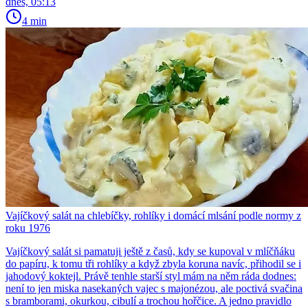
dnes, 05:13
4 min
Vajíčkový salát na chlebíčky, rohlíky i domácí mlsání podle normy z
roku 1976
Vajíčkový salát si pamatuji ještě z časů, kdy se kupoval v mlíčňáku
do papíru, k tomu tři rohlíky a když zbyla koruna navíc, přihodil se i
jahodový koktejl. Právě tenhle starší styl mám na něm ráda dodnes:
není to jen miska nasekaných vajec s majonézou, ale poctivá svačina
s bramborami, okurkou, cibulí a trochou hořčice. A jedno pravidlo