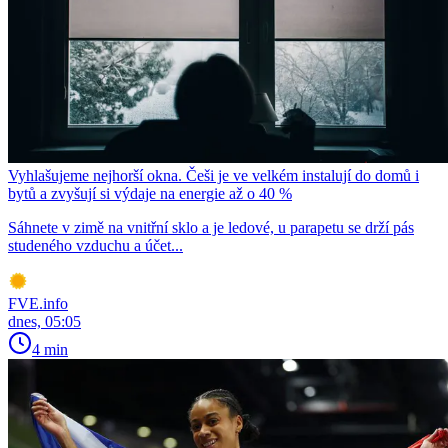
Vyhlašujeme nejhorší okna. Češi je ve velkém instalují do domů i
bytů a zvyšují si výdaje na energie až o 40 %
Sáhnete v zimě na vnitřní sklo a je ledové, u parapetu se drží pás
studeného vzduchu a účet...
FVE.info
dnes, 05:05
4 min