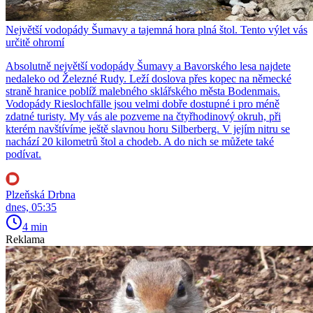
Největší vodopády Šumavy a tajemná hora plná štol. Tento výlet vás
určitě ohromí
Absolutně největší vodopády Šumavy a Bavorského lesa najdete
nedaleko od Železné Rudy. Leží doslova přes kopec na německé
straně hranice poblíž malebného sklářského města Bodenmais.
Vodopády Rieslochfälle jsou velmi dobře dostupné i pro méně
zdatné turisty. My vás ale pozveme na čtyřhodinový okruh, při
kterém navštívíme ještě slavnou horu Silberberg. V jejím nitru se
nachází 20 kilometrů štol a chodeb. A do nich se můžete také
podívat.
Plzeňská Drbna
dnes, 05:35
4 min
Reklama