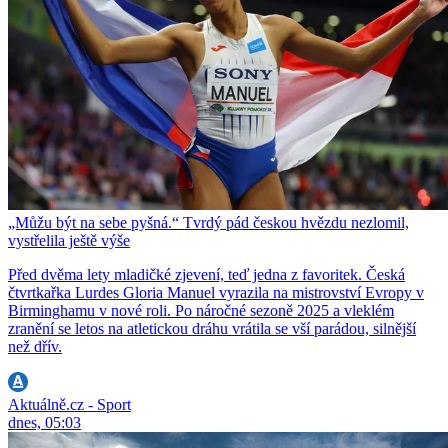
„Můžu být na sebe pyšná.“ Tvrdý pád českou hvězdu nezlomil,
vystřelila ještě výše
Před dvěma lety mladičké zjevení, teď jedna z favoritek. Česká
čtvrtkařka Lurdes Gloria Manuel vyrazila na mistrovství Evropy v
Birminghamu v nové roli. Po náročné sezoně 2025 a vleklém
zranění se letos na atletickou dráhu vrátila se vší parádou, silnější
než dřív.
Aktuálně.cz - Sport
dnes, 05:03