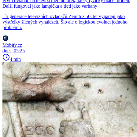
První ovladač na televizi měl motorek, který fyzicky otáčel hřídelí.
Další fungoval jako lampička a třetí jako varhany
Tři generace televizních ovladačů Zenith z 50. let vypadají jako
výstřelky šílených vynálezců. Šlo ale o logickou evoluci jednoho
problému.
Mobify.cz
dnes, 05:25
4 min