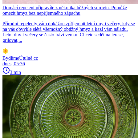
Domácí repelent připravíte z několika běžných surovin. Pomůže
omezit hmyz bez nepříjemného zápachu
Přírodní repelenty vám dokážou zpříjemnit letní dny i večery, kdy se
na vás obvykle slétá všemožný obtížný hmyz a kazí vám náladu.
Letní dny i večery se často tráví venku. Chcete sedět na terase,
grilovat,...
BydlímeÚtulně.cz
dnes, 05:36
3 min