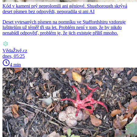
Kód v kameni prý neprolomili ani géniové. Shugborough skrývá
deset písmen bez odpovědi, neporadila si ani AI
Deset vytesaných písmen na pomníku ve Staffordshiru vzdoruje
luštitelům už téměř tři sta let. Problém není v tom, že by nikdo
nenabídl odpověď, problém je, že jich existuje příliš mnoho.
VědaŽivě.cz
dnes, 05:25
4 min