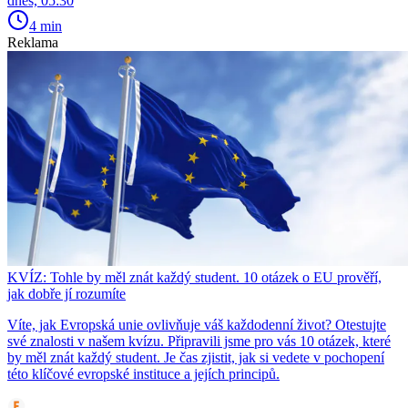
dnes, 05:30
4 min
Reklama
KVÍZ: Tohle by měl znát každý student. 10 otázek o EU prověří,
jak dobře jí rozumíte
Víte, jak Evropská unie ovlivňuje váš každodenní život? Otestujte
své znalosti v našem kvízu. Připravili jsme pro vás 10 otázek, které
by měl znát každý student. Je čas zjistit, jak si vedete v pochopení
této klíčové evropské instituce a jejích principů.