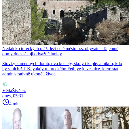
Nedaleko tureckých pláží leží celé město bez obyvatel. Tajemné
domy dnes lákají odvážné turisty
Stovky kamenných domů, dva kostely, školy i kaple, a nikdo, kdo
by v nich žil. Kayaköy u tureckého Fethiye je vesnice, které stát
administrativně ukončil život.
VědaŽivě.cz
dnes, 05:31
4 min