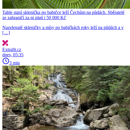
Tahle stará sklenička po babičce leží Čechům na půdách. Sběratelé
ze zahraničí za ni platí i 50 000 Kč
Nazelenalé skleničky a mísy po babičkách roky leží na půdách a v
[…]
Extrafit.cz
dnes, 05:35
3 min