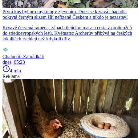
První kus byl pro mykology zjevením. Dnes se krvavá chapadla
pokrytá černým slizem šíří neřízeně Českem a nikdo je nezastaví
Krvavě červená ramena, zápach tlejícího masa a cesta z protinožců
do středoevropských lesů. Květnatec Archerův přibývá na českých
lokalitách rychleji než kdykoli dřív.
Chalupáři-Zahrádkáři
dnes, 05:23
4 min
Reklama