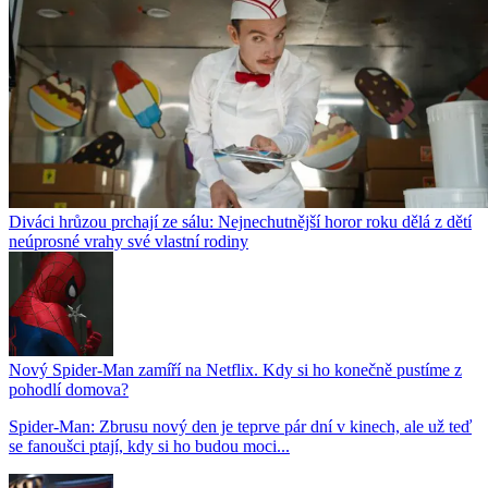
Diváci hrůzou prchají ze sálu: Nejnechutnější horor roku dělá z dětí
neúprosné vrahy své vlastní rodiny
Nový Spider-Man zamíří na Netflix. Kdy si ho konečně pustíme z
pohodlí domova?
Spider-Man: Zbrusu nový den je teprve pár dní v kinech, ale už teď
se fanoušci ptají, kdy si ho budou moci...