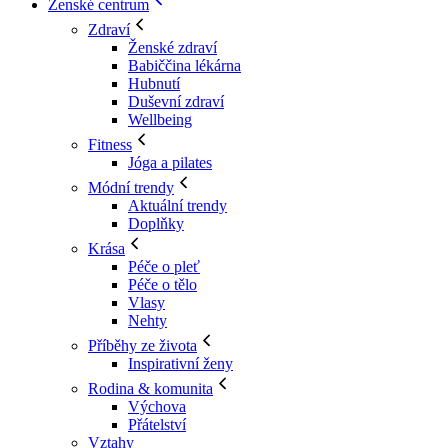
Ženské centrum
Zdraví
Ženské zdraví
Babiččina lékárna
Hubnutí
Duševní zdraví
Wellbeing
Fitness
Jóga a pilates
Módní trendy
Aktuální trendy
Doplňky
Krása
Péče o pleť
Péče o tělo
Vlasy
Nehty
Příběhy ze života
Inspirativní ženy
Rodina & komunita
Výchova
Přátelství
Vztahy