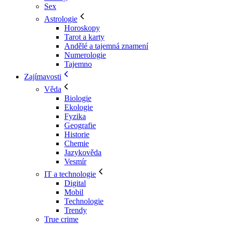
Sex
Astrologie
Horoskopy
Tarot a karty
Andělé a tajemná znamení
Numerologie
Tajemno
Zajímavosti
Věda
Biologie
Ekologie
Fyzika
Geografie
Historie
Chemie
Jazykověda
Vesmír
IT a technologie
Digital
Mobil
Technologie
Trendy
True crime