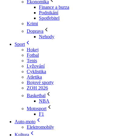
Ekonomika
Finance a burza
Podnikání
Spotřebitel
Krimi
Doprava
Nehody
Sport
Hokej
Fotbal
Tenis
Lyžování
Cyklistika
Atletika
Bojové sporty
ZOH 2026
Basketbal
NBA
Motosport
F1
Auto-moto
Elektromobily
Kultura