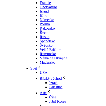
Francie
Chorvatsko
Island
Itálie
Německo
Polsko
Rakousko
Řecko
Rusko
Španělsko
Švédsko
Velká Británie
Rumunsko
Válka na Ukrajině
Maďarsko
Svět
USA
Blízký východ
Izrael
Palestina
Asie
Čína
Jižní Korea