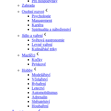
Pro hospodyňky
Zahrada
Osobní rozvoj
Psychologie
Management
Kariéra
Spiritualita a náboženství
Jídlo a vaření
Světová gastronomie
Levné vaření
Kulinářské triky
Mazlíčci
Kočky
Pejskové
Hobby
Modelářství
Včelařství
Rybaření
Letectví
Automobilismus
Adrenalin
Sběratelství
Houbaření