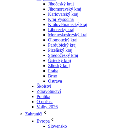
Jihočeský kraj
Jihomoravský kraj
Karlovarský kraj
Kraj Vysočina
Králověhradecký kraj
Liberecký kraj
Moravskoslezský kraj
Olomoucký kraj
Pardubický kraj
Plzeňský kraj
Středočeský kraj
Ústecký kraj
Zlínský kraj
Praha
Brno
Ostrava
Školství
Zdravotnictví
Politika
O počasí
Volby 2026
Zahraničí
Evropa
Slovensko