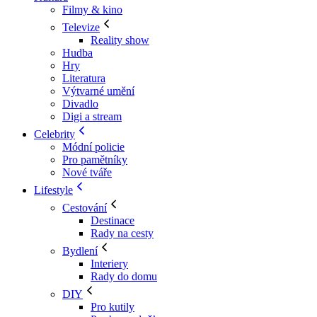
Filmy & kino
Televize
Reality show
Hudba
Hry
Literatura
Výtvarné umění
Divadlo
Digi a stream
Celebrity
Módní policie
Pro pamětníky
Nové tváře
Lifestyle
Cestování
Destinace
Rady na cesty
Bydlení
Interiery
Rady do domu
DIY
Pro kutily