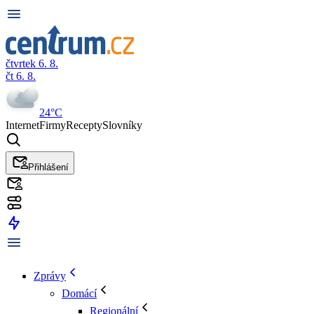
čtvrtek 6. 8.
čt 6. 8.
24°C
Internet
Firmy
Recepty
Slovníky
Přihlášení
Zprávy
Domácí
Regionální