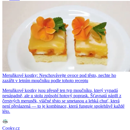
Meruňkové kostky: Neschovávejte ovoce pod těsto, nechte ho
zazářit v letním moučníku podle tohoto receptu
Meruňkové kostky jsou přesně ten typ moučníku, který vypadá
nenápadně, ale u stolu způsobí hotový poprask. Šťavnatá náplň z
čerstvých meruněk, vláčné těsto se smetanou a lehká chuť, která
není přeslazená — to je kombinace, která funguje spolehlivě každé
léto.
Cooky.cz