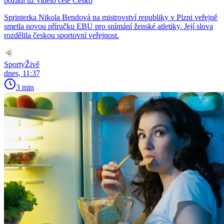
pozadí už vidělo celé Česko
Sprinterka Nikola Bendová na mistrovství republiky v Plzni veřejně
smetla novou příručku EBU pro snímání ženské atletiky. Její slova
rozdělila českou sportovní veřejnost.
SportyŽivě
dnes, 11:37
3 min