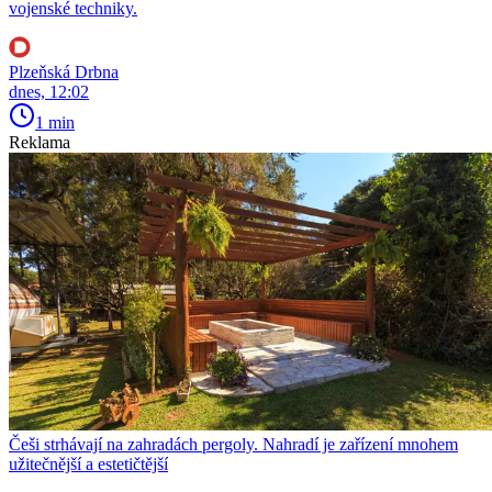
vojenské techniky.
Plzeňská Drbna
dnes, 12:02
1 min
Reklama
Češi strhávají na zahradách pergoly. Nahradí je zařízení mnohem
užitečnější a estetičtější