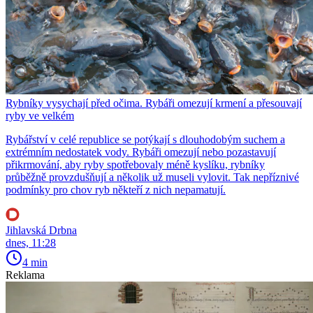
Rybníky vysychají před očima. Rybáři omezují krmení a přesouvají
ryby ve velkém
Rybářství v celé republice se potýkají s dlouhodobým suchem a
extrémním nedostatek vody. Rybáři omezují nebo pozastavují
přikrmování, aby ryby spotřebovaly méně kyslíku, rybníky
průběžně provzdušňují a několik už museli vylovit. Tak nepříznivé
podmínky pro chov ryb někteří z nich nepamatují.
Jihlavská Drbna
dnes, 11:28
4 min
Reklama