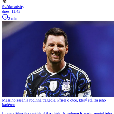
Světkreativity
dnes, 11:43
2 min
Messiho zasáhla rodinná tragédie. Přišel o otce, který stál za jeho
kariérou
Lionela Messiho zasáhla těžká ztráta. V rodném Rosariu zemřel jeho