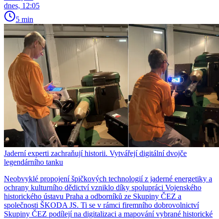
dnes, 12:05
5 min
Jaderní experti zachraňují historii. Vytvářejí digitální dvojče
legendárního tanku
Neobvyklé propojení špičkových technologií z jaderné energetiky a
ochrany kulturního dědictví vzniklo díky spolupráci Vojenského
historického ústavu Praha a odborníků ze Skupiny ČEZ a
společnosti ŠKODA JS. Ti se v rámci firemního dobrovolnictví
Skupiny ČEZ podílejí na digitalizaci a mapování vybrané historické