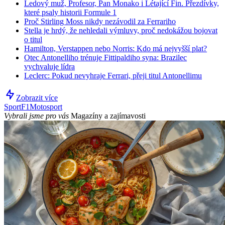
Ledový muž, Profesor, Pan Monako i Létající Fin. Přezdívky,
které psaly historii Formule 1
Proč Stirling Moss nikdy nezávodil za Ferrariho
Stella je hrdý, že nehledali výmluvy, proč nedokážou bojovat
o titul
Hamilton, Verstappen nebo Norris: Kdo má nejvyšší plat?
Otec Antonelliho trénuje Fittipaldiho syna: Brazilec
vychvaluje lídra
Leclerc: Pokud nevyhraje Ferrari, přeji titul Antonellimu
Zobrazit více
Sport
F1
Motosport
Vybrali jsme pro vás
Magazíny a zajímavosti