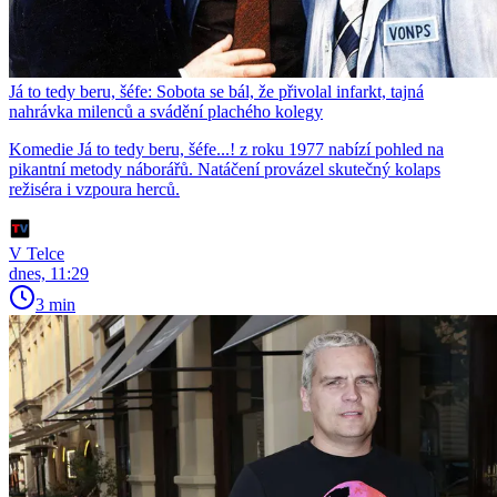
Já to tedy beru, šéfe: Sobota se bál, že přivolal infarkt, tajná
nahrávka milenců a svádění plachého kolegy
Komedie Já to tedy beru, šéfe...! z roku 1977 nabízí pohled na
pikantní metody náborářů. Natáčení provázel skutečný kolaps
režiséra i vzpoura herců.
V Telce
dnes, 11:29
3 min