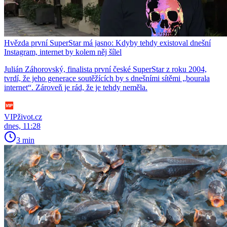
Hvězda první SuperStar má jasno: Kdyby tehdy existoval dnešní
Instagram, internet by kolem něj šílel
Julián Záhorovský, finalista první české SuperStar z roku 2004,
tvrdí, že jeho generace soutěžících by s dnešními sítěmi „bourala
internet“. Zároveň je rád, že je tehdy neměla.
VIPživot.cz
dnes, 11:28
3 min