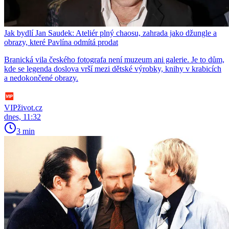
Jak bydlí Jan Saudek: Ateliér plný chaosu, zahrada jako džungle a
obrazy, které Pavlína odmítá prodat
Branická vila českého fotografa není muzeum ani galerie. Je to dům,
kde se legenda doslova vrší mezi dětské výrobky, knihy v krabicích
a nedokončené obrazy.
VIPživot.cz
dnes, 11:32
3 min