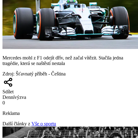
Mercedes mohl z F1 odejít dřív, než začal vítězit. Stačila jedna
tragédie, která se naštěstí nestala
Zdroj
:
Šťavnatý příběh - Čeština
Sdílet
Denní
výzva
0
Reklama
Další články z
Vše o sportu