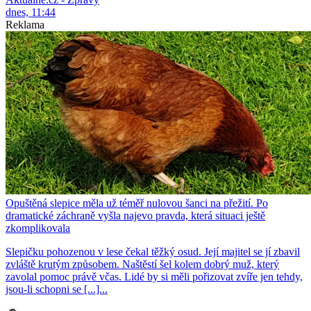
dnes, 11:44
Reklama
Opuštěná slepice měla už téměř nulovou šanci na přežití. Po
dramatické záchraně vyšla najevo pravda, která situaci ještě
zkomplikovala
Slepičku pohozenou v lese čekal těžký osud. Její majitel se jí zbavil
zvláště krutým způsobem. Naštěstí šel kolem dobrý muž, který
zavolal pomoc právě včas. Lidé by si měli pořizovat zvíře jen tehdy,
jsou-li schopni se [...]...