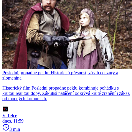
Poslední propadne peklu: Historická přesnost, zásah cenzury a
zlomenina
Historický film Poslední propadne peklu kombinuje pohádku s
krutou realitou doby. Zákulisí natáčení odkrývá kruté zranění i zákaz
od mocných komunistů.
V Telce
dnes, 11:59
3 min