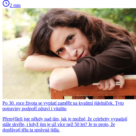
2 min
Po 30. roce života se vyplatí zaměřit na kvalitní jídelníček. Tyto
potraviny podpoří zdraví i vitalitu
Přemýšleli jste někdy nad tím, jak je možné, že celebrity vypadají
stále skvěle, i když jim je už více než 50 let? Je to proto, že
dopřávají tělu ta správná jídla.