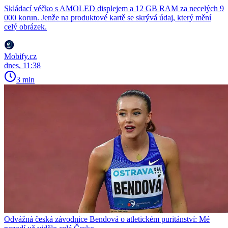
Skládací véčko s AMOLED displejem a 12 GB RAM za necelých 9
000 korun. Jenže na produktové kartě se skrývá údaj, který mění
celý obrázek.
Mobify.cz
dnes, 11:38
3 min
Odvážná česká závodnice Bendová o atletickém puritánství: Mé