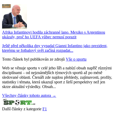
Afrika Infantinovi hodila záchranné lano. Mexiko s Argentinou
ukázaly, proč ho UEFA vůbec nemusí porazit
Ještě před několika dny vypadal Gianni Infantino jako prezident,
kterému se fotbalový svět začíná rozpadat...
Tento článek byl publikován ze zdrojů
Vše o sportu
Web se věnuje sportu v celé jeho šíři a nabízí obsah napříč různými
disciplínami – od nejznámějších týmových sportů až po méně
sledované oblasti. Čtenáři zde najdou přehledy, zajímavosti, profily,
statistiky i témata, která ukazují sport z širší perspektivy než jen
skrze aktuální výsledky. Obsah...
Všechny články tohoto autora →
Další články z kategorie
F1