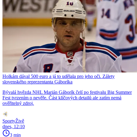
Holkám dával 500 euro a já to udělala pro jeho oči. Zálety
slovenského reprezentanta Gáboríka
Bývalá hvězda NHL Marián Gáborík čelí po festivalu Big Summer
Fest tvrzením o nevěře. Část klíčových detailů ale zatím nemá
ověřitelný zdroj.
SportyŽivě
dnes, 12:10
3 min