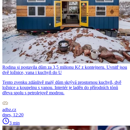
Rodina si postavila dům za 3,5 milionu Kč z kontejneru. Uvnitř jsou
dvě ložnice, vana i kuchyň do U
Tento zvenku zdánlivě malý dům skrývá prostornou kuchyň, dvě
ložnice a koupelnu s vanou. Interiér je laděn do přírodních tónů
dřeva spolu s petrolejově modrou.
adbz.cz
dnes, 12:20
3 min