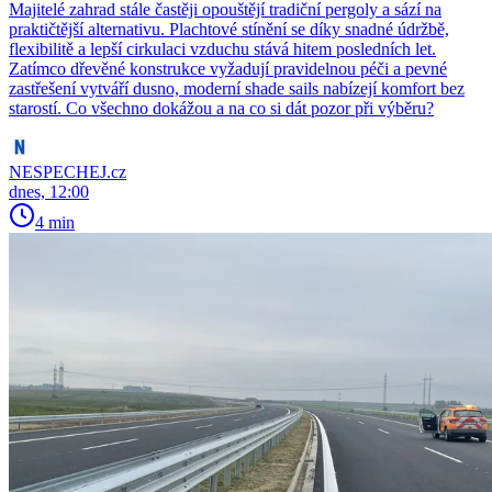
Majitelé zahrad stále častěji opouštějí tradiční pergoly a sází na
praktičtější alternativu. Plachtové stínění se díky snadné údržbě,
flexibilitě a lepší cirkulaci vzduchu stává hitem posledních let.
Zatímco dřevěné konstrukce vyžadují pravidelnou péči a pevné
zastřešení vytváří dusno, moderní shade sails nabízejí komfort bez
starostí. Co všechno dokážou a na co si dát pozor při výběru?
NESPECHEJ.cz
dnes, 12:00
4 min