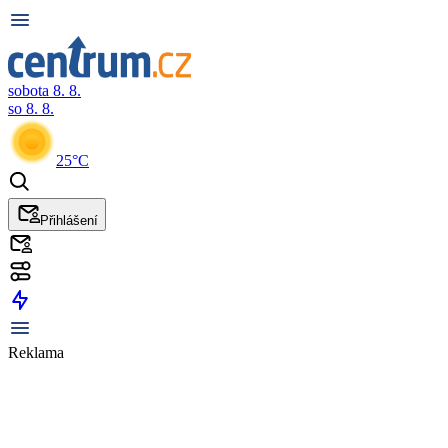
sobota 8. 8.
so 8. 8.
25°C
Přihlášení
Reklama