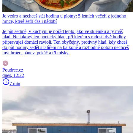
Je vedro a nechceš stát hodinu u plotny: 5 letních večeří z jednoho
hrnce, které šetří čas i nádobí
Je půl sedmé, v kuchyni je pořád teplo jako ve skleníku a ty máš
hlad. Ne takový ten poetický hlad, při kterém s radostí dvě hodiny
připravuješ domácí ravioli. Ten obyčejný, protivný hlad, kdy chceš
do půl hodiny sedět s talířem na balkoně a rozhodně potom nechceš
mýt hrnec, pánev, pekáč a tři misky.
Poudree.cz
dnes, 12:22
7 min