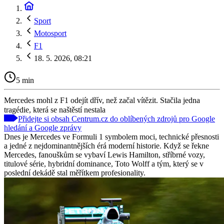
Sport
Motosport
F1
18. 5. 2026, 08:21
5 min
Mercedes mohl z F1 odejít dřív, než začal vítězit. Stačila jedna
tragédie, která se naštěstí nestala
Přidejte si obsah Centrum.cz do oblíbených zdrojů pro Google
hledání a Google zprávy
Dnes je Mercedes ve Formuli 1 symbolem moci, technické přesnosti
a jedné z nejdominantnějších érá moderní historie. Když se řekne
Mercedes, fanouškům se vybaví Lewis Hamilton, stříbrné vozy,
titulové série, hybridní dominance, Toto Wolff a tým, který se v
poslední dekádě stal měřítkem profesionality.