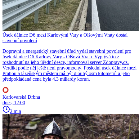
Úsek dálnice D6 mezi Karlovými Vary a Olšovými Vraty dostal
stavební povolení
Dopravní a energetický stavební úřad vydal stavební povolení pro
úsek dálnice D6 Karlovy Vary - Olšová Vrata. Vyplývá to z
rozhodnutí na jeho úřední desce, informoval server Zdopravy.cz.
Verdikt podle něj ještě není pravomocný. Poslední úsek dálnice mezi
Prahou a lázeňským městem má být dlouhý osm kilometrů a jeho
předpokládaná cena byla 4,3 miliardy korun.
Karlovarská Drbna
dnes, 12:00
2 min