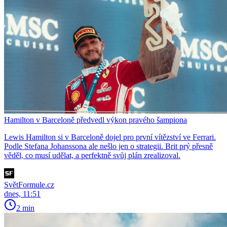
Hamilton v Barceloně předvedl výkon pravého šampiona
Lewis Hamilton si v Barceloně dojel pro první vítězství ve Ferrari.
Podle Stefana Johanssona ale nešlo jen o strategii. Brit prý přesně
věděl, co musí udělat, a perfektně svůj plán zrealizoval.
SvětFormule.cz
dnes, 11:51
2 min