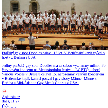
Pražský gay sbor Doodles oslavil 15 let. V Betlémské kapli zpíval s
hosty z Berlína i USA
Jediný pražský gay sbor Doodles má za sebou významný milník. Po
červnovém koncertu na Mezinárodním festivalu LGBTQ+ sborů
Various Voices v Bruselu oslavil 15. narozeniny velkým koncertem
v Betlémské kapli, kam si pozval i gay sbory Männer-Minne z
Berlína a Mid-Atlantic Gay Men’s Chorus z USA.
Aplausin.cz
dnes, 11:27
2 min