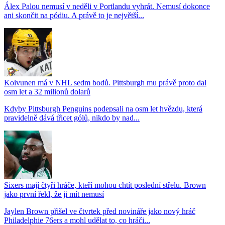
Álex Palou nemusí v neděli v Portlandu vyhrát. Nemusí dokonce
ani skončit na pódiu. A právě to je největší...
Koivunen má v NHL sedm bodů. Pittsburgh mu právě proto dal
osm let a 32 milionů dolarů
Kdyby Pittsburgh Penguins podepsali na osm let hvězdu, která
pravidelně dává třicet gólů, nikdo by nad...
Sixers mají čtyři hráče, kteří mohou chtít poslední střelu. Brown
jako první řekl, že ji mít nemusí
Jaylen Brown přišel ve čtvrtek před novináře jako nový hráč
Philadelphie 76ers a mohl udělat to, co hráči...