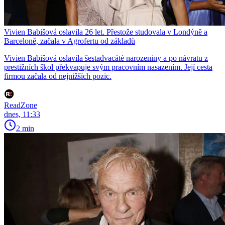
Vivien Babišová oslavila 26 let. Přestože studovala v Londýně a
Barceloně, začala v Agrofertu od základů
Vivien Babišová oslavila šestadvacáté narozeniny a po návratu z
prestižních škol překvapuje svým pracovním nasazením. Její cesta
firmou začala od nejnižších pozic.
ReadZone
dnes, 11:33
2 min