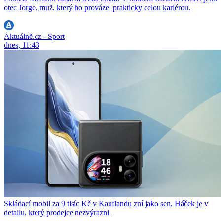
otec Jorge, muž, který ho provázel prakticky celou kariérou.
Aktuálně.cz - Sport
dnes, 11:43
Skládací mobil za 9 tisíc Kč v Kauflandu zní jako sen. Háček je v
detailu, který prodejce nezvýraznil