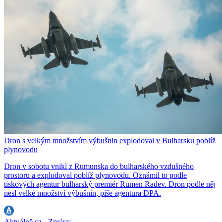
Dron s velkým množstvím výbušnin explodoval v Bulharsku poblíž
plynovodu
Dron v sobotu vnikl z Rumunska do bulharského vzdušného
prostoru a explodoval poblíž plynovodu. Oznámil to podle
tiskových agentur bulharský premiér Rumen Radev. Dron podle něj
nesl velké množství výbušnin, píše agentura DPA.
Aktuálně.cz - Zprávy