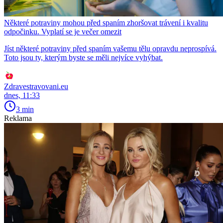
Některé potraviny mohou před spaním zhoršovat trávení i kvalitu
odpočinku. Vyplatí se je večer omezit
Jíst některé potraviny před spaním vašemu tělu opravdu neprospívá.
Toto jsou ty, kterým byste se měli nejvíce vyhýbat.
Zdravestravovani.eu
dnes, 11:33
3 min
Reklama