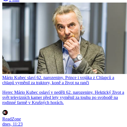
Mário Kubec slaví 62. narozeniny. Prince i vojáka z Chlapců a
chlapů vyměnil za traktory, koně a život na ranči
Herec Mário Kubec oslaví v neděli 62. narozeniny. Hektický život a
svět televizních kamer před lety vyměnil za touhu po svobodě na
rodinné farmě v Krušných horách.
ReadZone
dnes, 11:23