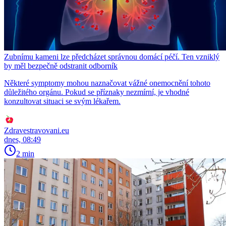
Zubnímu kameni lze předcházet správnou domácí péčí. Ten vzniklý
by měl bezpečně odstranit odborník
Některé symptomy mohou naznačovat vážné onemocnění tohoto
důležitého orgánu. Pokud se příznaky nezmírní, je vhodné
konzultovat situaci se svým lékařem.
Zdravestravovani.eu
dnes, 08:49
2 min