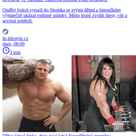
Ondřej Sokol vyrazil do Skotska se svými dětmi a fanouškům
výjimečně ukázal rodinné snímky. Místo tropů zvolili útesy, vítr a
severní pobřeží.
In-lifestyle.cz
dnes, 08:09
3 min
Dříve lámal činky, dnes nosí šaty! Neuvěřitelná proměna