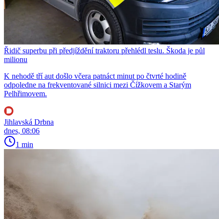
Řidič superbu při předjíždění traktoru přehlédl teslu. Škoda je půl
milionu
K nehodě tří aut došlo včera patnáct minut po čtvrté hodině
odpoledne na frekventované silnici mezi Čížkovem a Starým
Pelhřimovem.
Jihlavská Drbna
dnes, 08:06
1 min