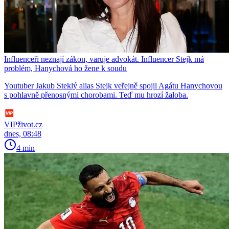
Influenceři neznají zákon, varuje advokát. Influencer Stejk má
problém, Hanychová ho žene k soudu
Youtuber Jakub Steklý alias Stejk veřejně spojil Agátu Hanychovou
s pohlavně přenosnými chorobami. Teď mu hrozí žaloba.
VIPživot.cz
dnes, 08:48
4 min