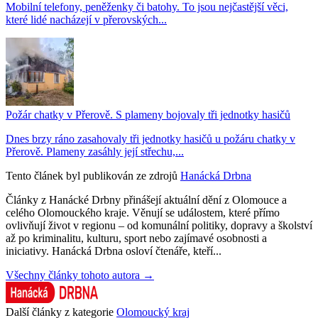
Mobilní telefony, peněženky či batohy. To jsou nejčastější věci,
které lidé nacházejí v přerovských...
Požár chatky v Přerově. S plameny bojovaly tři jednotky hasičů
Dnes brzy ráno zasahovaly tři jednotky hasičů u požáru chatky v
Přerově. Plameny zasáhly její střechu,...
Tento článek byl publikován ze zdrojů
Hanácká Drbna
Články z Hanácké Drbny přinášejí aktuální dění z Olomouce a
celého Olomouckého kraje. Věnují se událostem, které přímo
ovlivňují život v regionu – od komunální politiky, dopravy a školství
až po kriminalitu, kulturu, sport nebo zajímavé osobnosti a
iniciativy. Hanácká Drbna osloví čtenáře, kteří...
Všechny články tohoto autora →
Další články z kategorie
Olomoucký kraj