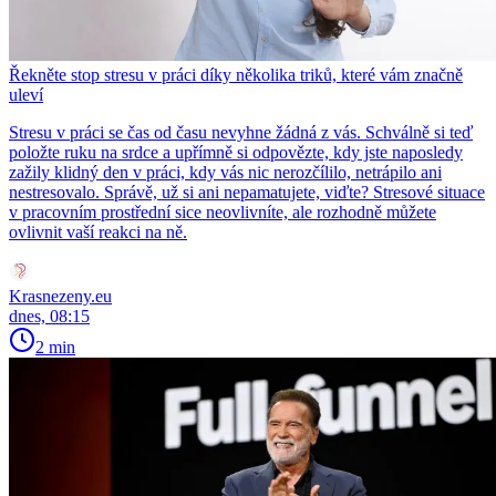
Řekněte stop stresu v práci díky několika triků, které vám značně
uleví
Stresu v práci se čas od času nevyhne žádná z vás. Schválně si teď
položte ruku na srdce a upřímně si odpovězte, kdy jste naposledy
zažily klidný den v práci, kdy vás nic nerozčílilo, netrápilo ani
nestresovalo. Správě, už si ani nepamatujete, viďte? Stresové situace
v pracovním prostřední sice neovlivníte, ale rozhodně můžete
ovlivnit vaší reakci na ně.
Krasnezeny.eu
dnes, 08:15
2 min