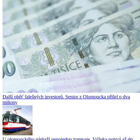
Další oběť falešných investorů. Senior z Olomoucka přišel o dva
miliony
U olomouckého nádraží nepojedou tramvaje. Výluka potrvá až do