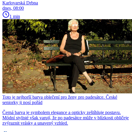
Karlovarská Drbna
dnes, 08:00
1 min
Toto je nejhorší barva oblečení pro ženy pro padesátce. České
seniorky ji nosí pořád
Černá barva je symbolem elegance a opticky zeštíhluje postavu.
Módní stylisté však varují, že po padesátce může v blízkosti obličeje
zvýraznit vrásky a unavený vzhled.