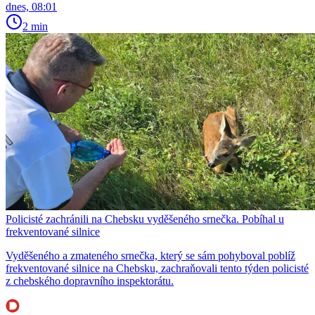
dnes, 08:01
2 min
Policisté zachránili na Chebsku vyděšeného srnečka. Pobíhal u
frekventované silnice
Vyděšeného a zmateného srnečka, který se sám pohyboval poblíž
frekventované silnice na Chebsku, zachraňovali tento týden policisté
z chebského dopravního inspektorátu.