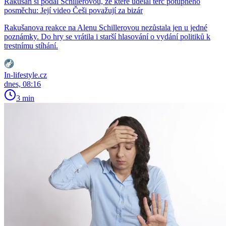
Rakušan si podal Schillerovou, ze které udělal terč potupného
posměchu: Její video Češi považují za bizár
Rakušanova reakce na Alenu Schillerovou nezůstala jen u jedné
poznámky. Do hry se vrátila i starší hlasování o vydání politiků k
trestnímu stíhání.
In-lifestyle.cz
dnes, 08:16
3 min