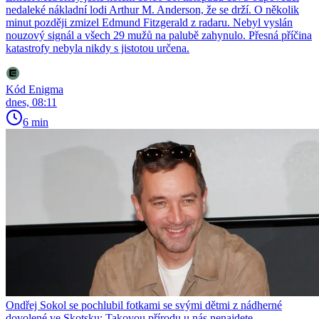
nedaleké nákladní lodi Arthur M. Anderson, že se drží. O několik
minut později zmizel Edmund Fitzgerald z radaru. Nebyl vyslán
nouzový signál a všech 29 mužů na palubě zahynulo. Přesná příčina
katastrofy nebyla nikdy s jistotou určena.
Kód Enigma
dnes, 08:11
6 min
Ondřej Sokol se pochlubil fotkami se svými dětmi z nádherné
dovolené ve Skotsku: Takovou přírodu u nás nenajdete