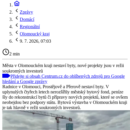
Zprávy
Domácí
Regionální
Olomoucký kraj
9. 7. 2026, 07:03
2 min
Města v Olomouckém kraji nestaví byty, nové projekty jsou v režii
soukromých investorů
Přidejte si obsah Centrum.cz do oblíbených zdrojů pro Google
hledání a Google zprávy
Radnice v Olomouci, Prostějově a Přerově nestaví byty. V
uplynulých čtyřech letech nerozšířily městský bytový fond, peníze
šly do rekonstrukcí bytů či přípravy nových projektů, které se ovšem
neobejdou bez podpory státu. Bytová výstavba v Olomouckém kraji
je tak hlavně v režii soukromých investorů.