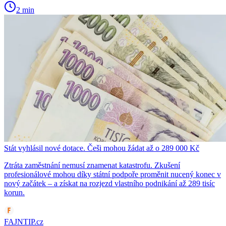
2 min
Stát vyhlásil nové dotace. Češi mohou žádat až o 289 000 Kč
Ztráta zaměstnání nemusí znamenat katastrofu. Zkušení
profesionálové mohou díky státní podpoře proměnit nucený konec v
nový začátek – a získat na rozjezd vlastního podnikání až 289 tisíc
korun.
FAJNTIP.cz