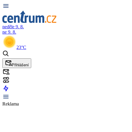
neděle 9. 8.
ne 9. 8.
23°C
Přihlášení
Reklama