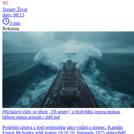
Trendy Život
dnes, 08:13
3 min
Reklama
Přicházejí vždy ve třech „Tři sestry“ z Hořejšího jezera mohou
během minut potopit i obří loď
Poslední zpráva z lodi nepůsobila jako volání o pomoc. Kapitán
Ernest McSorley ještě kolem 19:10 10. listopadu 1975 odpověděl