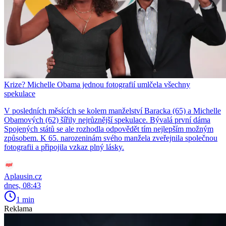
Krize? Michelle Obama jednou fotografií umlčela všechny
spekulace
V posledních měsících se kolem manželství Baracka (65) a Michelle
Obamových (62) šířily nejrůznější spekulace. Bývalá první dáma
Spojených států se ale rozhodla odpovědět tím nejlepším možným
způsobem. K 65. narozeninám svého manžela zveřejnila společnou
fotografii a připojila vzkaz plný lásky.
Aplausin.cz
dnes, 08:43
1 min
Reklama