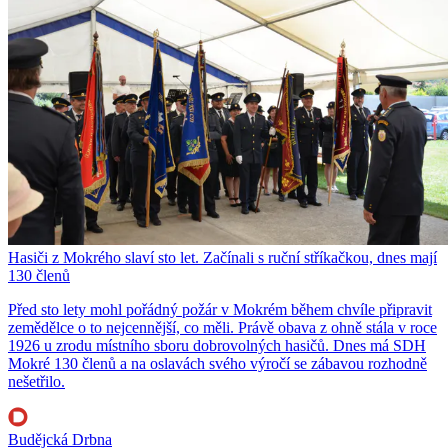
Hasiči z Mokrého slaví sto let. Začínali s ruční stříkačkou, dnes mají
130 členů
Před sto lety mohl pořádný požár v Mokrém během chvíle připravit
zemědělce o to nejcennější, co měli. Právě obava z ohně stála v roce
1926 u zrodu místního sboru dobrovolných hasičů. Dnes má SDH
Mokré 130 členů a na oslavách svého výročí se zábavou rozhodně
nešetřilo.
Budějcká Drbna