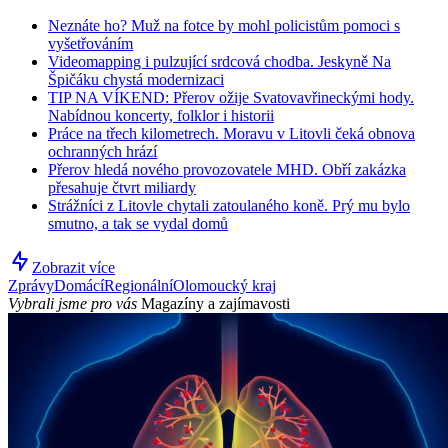
Neznáte ho? Muž na fotce by mohl policistům pomoci s
vyšetřováním
Videomapping i pulzující srdcová chodba. Jeskyně Na
Špičáku chystá modernizaci
TIP NA VÍKEND: Přerov ožije Svatovavřineckými hody.
Nabídnou koncerty, folklor i historii
Práce na třech kilometrech. Moravu v Litovli čeká obnova
ochranných hrází
Přerov hledá nového provozovatele MHD. Obří zakázka
přesahuje čtvrt miliardy
Strážníci z Litovle chytali zatoulaného koně. Prý mu bylo
smutno, a tak se vydal domů
Zobrazit více
Zprávy
Domácí
Regionální
Olomoucký kraj
Vybrali jsme pro vás
Magazíny a zajímavosti