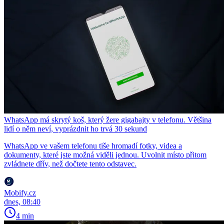
WhatsApp má skrytý koš, který žere gigabajty v telefonu. Většina
lidí o něm neví, vyprázdnit ho trvá 30 sekund
WhatsApp ve vašem telefonu tiše hromadí fotky, videa a
dokumenty, které jste možná viděli jednou. Uvolnit místo přitom
zvládnete dřív, než dočtete tento odstavec.
Mobify.cz
dnes, 08:40
4 min