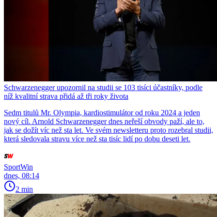
Schwarzenegger upozornil na studii se 103 tisíci účastníky, podle
níž kvalitní strava přidá až tři roky života
Sedm titulů Mr. Olympia, kardiostimulátor od roku 2024 a jeden
nový cíl. Arnold Schwarzenegger dnes neřeší obvody paží, ale to,
jak se dožít víc než sta let. Ve svém newsletteru proto rozebral studii,
která sledovala stravu více než sta tisíc lidí po dobu deseti let.
SportWin
dnes, 08:14
2 min