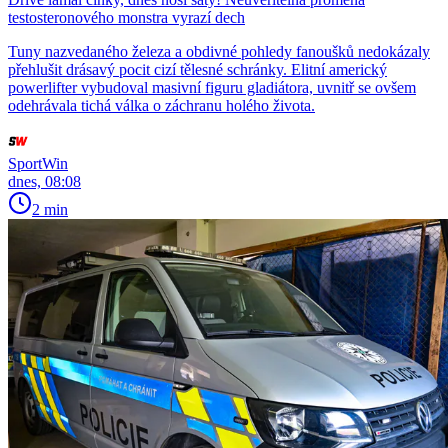
testosteronového monstra vyrazí dech
Tuny nazvedaného železa a obdivné pohledy fanoušků nedokázaly
přehlušit drásavý pocit cizí tělesné schránky. Elitní americký
powerlifter vybudoval masivní figuru gladiátora, uvnitř se ovšem
odehrávala tichá válka o záchranu holého života.
SportWin
dnes, 08:08
2 min