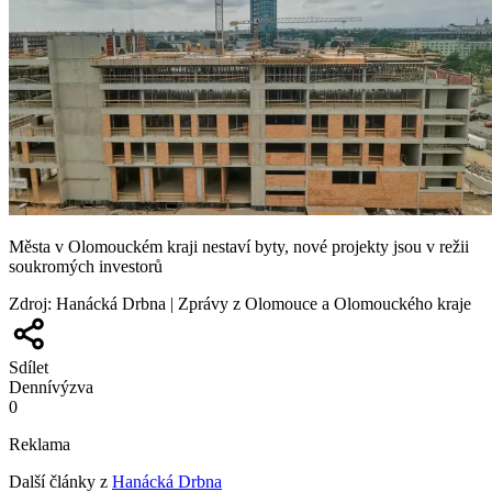
Města v Olomouckém kraji nestaví byty, nové projekty jsou v režii
soukromých investorů
Zdroj
:
Hanácká Drbna | Zprávy z Olomouce a Olomouckého kraje
Sdílet
Denní
výzva
0
Reklama
Další články z
Hanácká Drbna