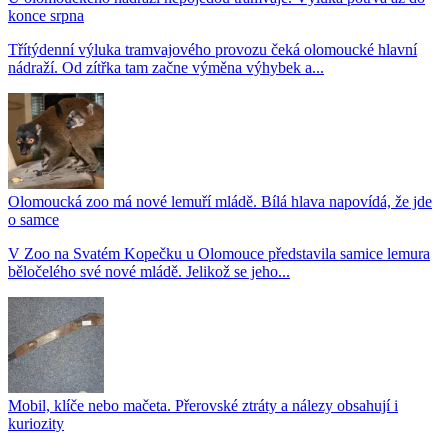
konce srpna
Třítýdenní výluka tramvajového provozu čeká olomoucké hlavní
nádraží. Od zítřka tam začne výměna výhybek a...
Olomoucká zoo má nové lemuří mládě. Bílá hlava napovídá, že jde
o samce
V Zoo na Svatém Kopečku u Olomouce představila samice lemura
běločelého své nové mládě. Jelikož se jeho...
Mobil, klíče nebo mačeta. Přerovské ztráty a nálezy obsahují i
kuriozity