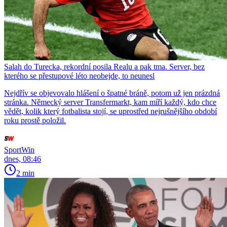
Salah do Turecka, rekordní posila Realu a pak tma. Server, bez
kterého se přestupové léto neobejde, to neunesl
Nejdřív se objevovalo hlášení o špatné bráně, potom už jen prázdná
stránka. Německý server Transfermarkt, kam míří každý, kdo chce
vědět, kolik který fotbalista stojí, se uprostřed nejrušnějšího období
roku prostě položil.
SportWin
dnes, 08:46
2 min