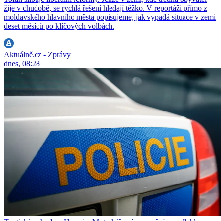
žije v chudobě, se rychlá řešení hledají těžko. V reportáži přímo z
moldavského hlavního města popisujeme, jak vypadá situace v zemi
deset měsíců po klíčových volbách.
Aktuálně.cz - Zprávy
dnes, 08:28