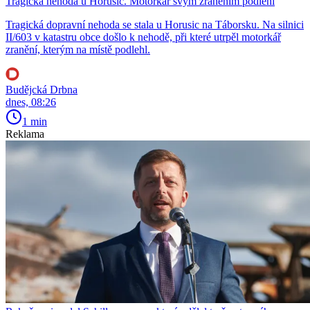
Tragická nehoda u Horusic. Motorkář svým zraněním podlehl
Tragická dopravní nehoda se stala u Horusic na Táborsku. Na silnici
II/603 v katastru obce došlo k nehodě, při které utrpěl motorkář
zranění, kterým na místě podlehl.
Budějcká Drbna
dnes, 08:26
1 min
Reklama