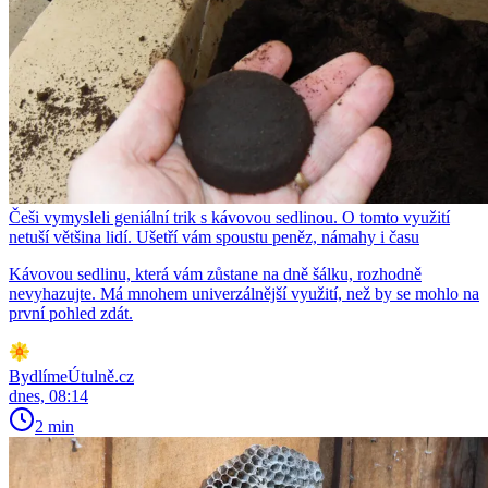
Češi vymysleli geniální trik s kávovou sedlinou. O tomto využití
netuší většina lidí. Ušetří vám spoustu peněz, námahy i času
Kávovou sedlinu, která vám zůstane na dně šálku, rozhodně
nevyhazujte. Má mnohem univerzálnější využití, než by se mohlo na
první pohled zdát.
BydlímeÚtulně.cz
dnes, 08:14
2 min