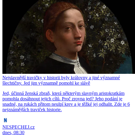
Nejslavnější travičky v historii byly královny a jiné významné
šlechtičny. Jed jim významně pomohl ke slávě
Jed, účinná ženská zbraň, která některým slavným aristokratkám
pomohla dosáhnout jejich cílů. Proč zrovna jed? Jeho podání je
snadné, na rukách přitom neulpí krev a je těžké jej odhalit. Zde je 6
nejznámějších traviček historie.
NESPECHEJ.cz
dnes, 08:30