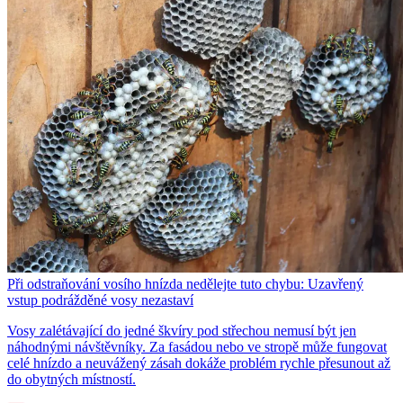
Při odstraňování vosího hnízda nedělejte tuto chybu: Uzavřený
vstup podrážděné vosy nezastaví
Vosy zalétávající do jedné škvíry pod střechou nemusí být jen
náhodnými návštěvníky. Za fasádou nebo ve stropě může fungovat
celé hnízdo a neuvážený zásah dokáže problém rychle přesunout až
do obytných místností.