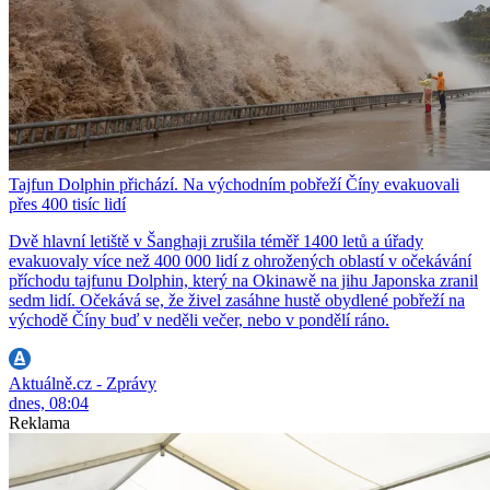
Tajfun Dolphin přichází. Na východním pobřeží Číny evakuovali
přes 400 tisíc lidí
Dvě hlavní letiště v Šanghaji zrušila téměř 1400 letů a úřady
evakuovaly více než 400 000 lidí z ohrožených oblastí v očekávání
příchodu tajfunu Dolphin, který na Okinawě na jihu Japonska zranil
sedm lidí. Očekává se, že živel zasáhne hustě obydlené pobřeží na
východě Číny buď v neděli večer, nebo v pondělí ráno.
Aktuálně.cz - Zprávy
dnes, 08:04
Reklama