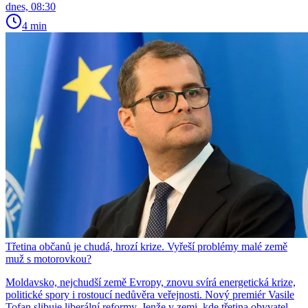
dnes, 08:30
4 min
Třetina občanů je chudá, hrozí krize. Vyřeší problémy malé země
muž s motorovkou?
Moldavsko, nejchudší země Evropy, znovu svírá energetická krize,
politické spory i rostoucí nedůvěra veřejnosti. Nový premiér Vasile
Tofan slibuje liberální reformy. Jenže v zemi, kde třetina obyvatel