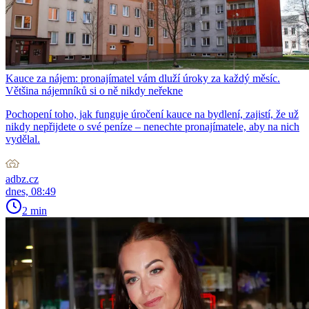
Kauce za nájem: pronajímatel vám dluží úroky za každý měsíc.
Většina nájemníků si o ně nikdy neřekne
Pochopení toho, jak funguje úročení kauce na bydlení, zajistí, že už
nikdy nepřijdete o své peníze – nenechte pronajímatele, aby na nich
vydělal.
adbz.cz
dnes, 08:49
2 min