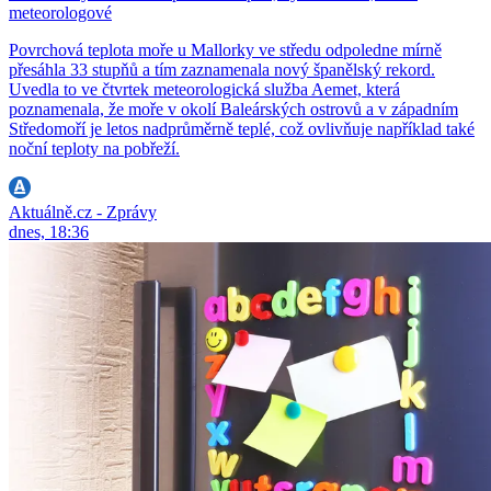
meteorologové
Povrchová teplota moře u Mallorky ve středu odpoledne mírně
přesáhla 33 stupňů a tím zaznamenala nový španělský rekord.
Uvedla to ve čtvrtek meteorologická služba Aemet, která
poznamenala, že moře v okolí Baleárských ostrovů a v západním
Středomoří je letos nadprůměrně teplé, což ovlivňuje například také
noční teploty na pobřeží.
Aktuálně.cz - Zprávy
dnes, 18:36