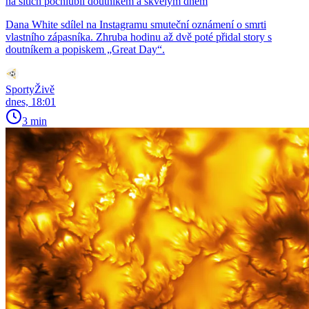
na sítích pochlubil doutníkem a skvělým dnem
Dana White sdílel na Instagramu smuteční oznámení o smrti
vlastního zápasníka. Zhruba hodinu až dvě poté přidal story s
doutníkem a popiskem „Great Day“.
SportyŽivě
dnes, 18:01
3 min