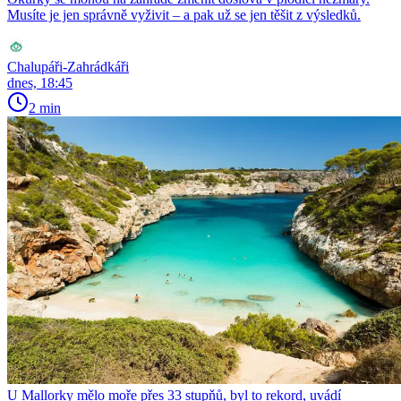
Musíte je jen správně vyživit – a pak už se jen těšit z výsledků.
Chalupáři-Zahrádkáři
dnes, 18:45
2 min
U Mallorky mělo moře přes 33 stupňů, byl to rekord, uvádí