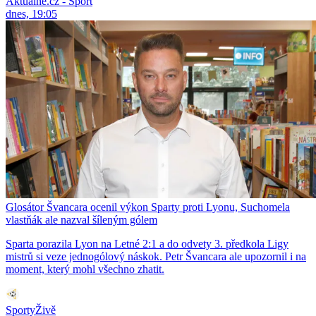
Aktuálně.cz - Sport
dnes, 19:05
Glosátor Švancara ocenil výkon Sparty proti Lyonu, Suchomela
vlastňák ale nazval šíleným gólem
Sparta porazila Lyon na Letné 2:1 a do odvety 3. předkola Ligy
mistrů si veze jednogólový náskok. Petr Švancara ale upozornil i na
moment, který mohl všechno zhatit.
SportyŽivě