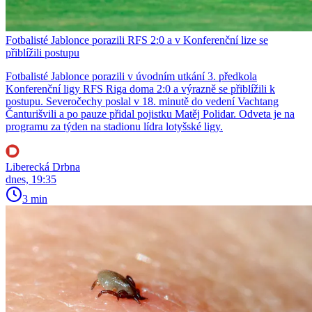
Fotbalisté Jablonce porazili RFS 2:0 a v Konferenční lize se
přiblížili postupu
Fotbalisté Jablonce porazili v úvodním utkání 3. předkola
Konferenční ligy RFS Riga doma 2:0 a výrazně se přiblížili k
postupu. Severočechy poslal v 18. minutě do vedení Vachtang
Čanturišvili a po pauze přidal pojistku Matěj Polidar. Odveta je na
programu za týden na stadionu lídra lotyšské ligy.
Liberecká Drbna
dnes, 19:35
3 min