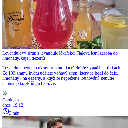
Levandulový sirup z levandule lékařské: Fialová letní zásoba do
limonády, čaje i dezertů
Levandule není jen okrasa u plotu, která dobře vypadá na fotkách.
Ze 100 gramů květů uděláte voňavý sirup, který se hodí do čaje,
limonády i na dezerty, a když se nepřežene louhování, nebude
chutnat jako skříň po babičce.
Cooky.cz
dnes, 19:12
3 min