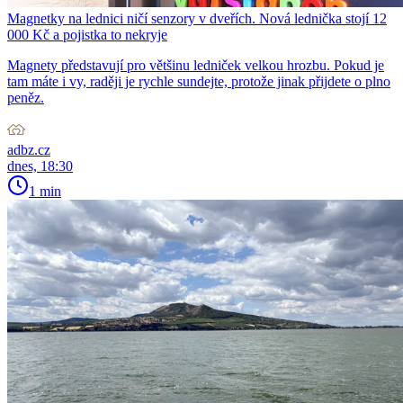
Magnetky na lednici ničí senzory v dveřích. Nová lednička stojí 12
000 Kč a pojistka to nekryje
Magnety představují pro většinu ledniček velkou hrozbu. Pokud je
tam máte i vy, raději je rychle sundejte, protože jinak přijdete o plno
peněz.
adbz.cz
dnes, 18:30
1 min