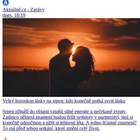
Aktuálně.cz - Zprávy
dnes, 18:19
Velký horoskop lásky na srpen: kdo konečně potká svoji lásku
Srpen přináší do oblasti vztahů silné energie a nečekané zvraty.
Zatímco některá znamení budou řešit nejistoty v partnerství, jiná si
konečně odpočinou a užijí si lehkosti léta. A jedno šťastné znamení?
To má před sebou setkání, které změní celý život.