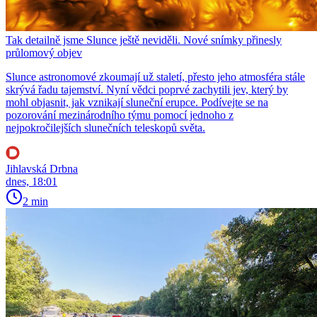
Tak detailně jsme Slunce ještě neviděli. Nové snímky přinesly
průlomový objev
Slunce astronomové zkoumají už staletí, přesto jeho atmosféra stále
skrývá řadu tajemství. Nyní vědci poprvé zachytili jev, který by
mohl objasnit, jak vznikají sluneční erupce. Podívejte se na
pozorování mezinárodního týmu pomocí jednoho z
nejpokročilejších slunečních teleskopů světa.
Jihlavská Drbna
dnes, 18:01
2 min