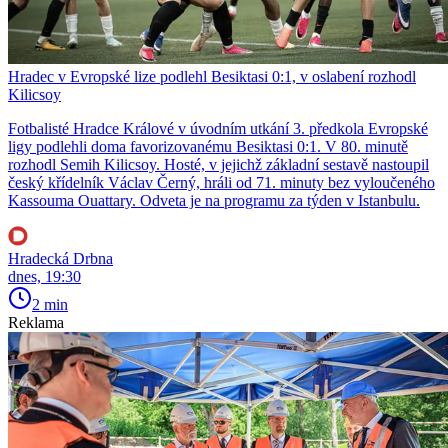
Hradec v Evropské lize podlehl Besiktasi 0:1, v oslabení rozhodl
Kilicsoy
Fotbalisté Hradce Králové v úvodním utkání 3. předkola Evropské
ligy podlehli doma favorizovanému Besiktasi 0:1. V 80. minutě
rozhodl Semih Kilicsoy. Hosté, v jejichž základní sestavě nastoupil
český křídelník Václav Černý, hráli od 71. minuty bez vyloučeného
Kassouma Ouattary. Odveta je na programu za týden v Istanbulu.
Hradecká Drbna
dnes, 19:30
2 min
Reklama