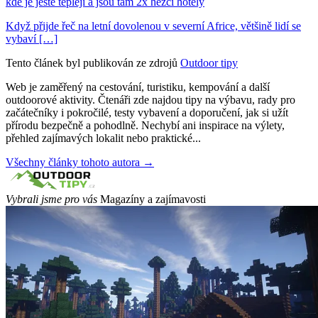
kde je ještě tepleji a jsou tam 2x hezčí hotely
Když přijde řeč na letní dovolenou v severní Africe, většině lidí se
vybaví […]
Tento článek byl publikován ze zdrojů
Outdoor tipy
Web je zaměřený na cestování, turistiku, kempování a další
outdoorové aktivity. Čtenáři zde najdou tipy na výbavu, rady pro
začátečníky i pokročilé, testy vybavení a doporučení, jak si užít
přírodu bezpečně a pohodlně. Nechybí ani inspirace na výlety,
přehled zajímavých lokalit nebo praktické...
Všechny články tohoto autora →
Vybrali jsme pro vás
Magazíny a zajímavosti