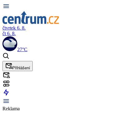
čtvrtek 6. 8.
čt 6. 8.
27°C
Přihlášení
Reklama