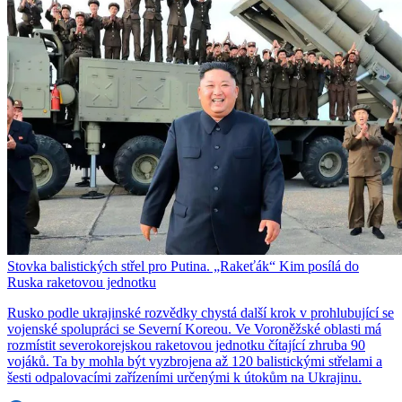
Stovka balistických střel pro Putina. „Rakeťák“ Kim posílá do
Ruska raketovou jednotku
Rusko podle ukrajinské rozvědky chystá další krok v prohlubující se
vojenské spolupráci se Severní Koreou. Ve Voroněžské oblasti má
rozmístit severokorejskou raketovou jednotku čítající zhruba 90
vojáků. Ta by mohla být vyzbrojena až 120 balistickými střelami a
šesti odpalovacími zařízeními určenými k útokům na Ukrajinu.