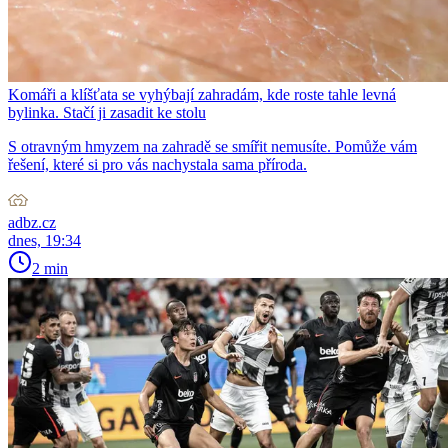
Komáři a klíšťata se vyhýbají zahradám, kde roste tahle levná
bylinka. Stačí ji zasadit ke stolu
S otravným hmyzem na zahradě se smířit nemusíte. Pomůže vám
řešení, které si pro vás nachystala sama příroda.
adbz.cz
dnes, 19:34
2 min