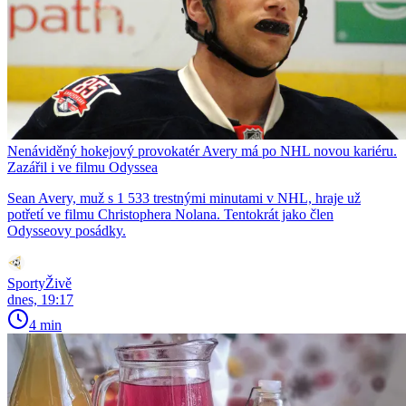
Nenáviděný hokejový provokatér Avery má po NHL novou kariéru.
Zazářil i ve filmu Odyssea
Sean Avery, muž s 1 533 trestnými minutami v NHL, hraje už
potřetí ve filmu Christophera Nolana. Tentokrát jako člen
Odysseovy posádky.
SportyŽivě
dnes, 19:17
4 min