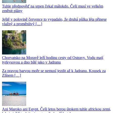
Tuhle předpověď na srpen čekal málokdo. Češi musí ve velkém
změnit plány
Ještě v polovině července to vypadalo, že druhá půlka léta přinese
vlažný a proměnlivý […]
Chorvatsko na Moravě leží hodinu cesty od Ostravy. Vodu mají
tyrkysovou a dno bílé jako v Jadranu
Za pravou barvou moře se nemusí jezdit až k Jadranu. Kousek za
Zlínem […]
Ani Maroko ani Egypt. Češi letos berou útokem tuhle africkou zemi,