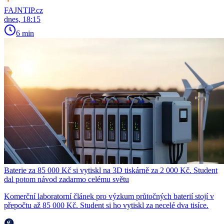
FAJNTIP.cz
dnes, 18:15
6 min
Baterie za 85 000 Kč si vytiskl na 3D tiskárně za 2 000 Kč. Student
dal potom návod zadarmo celému světu
Komerční laboratorní článek pro výzkum průtočných baterií stojí v
přepočtu až 85 000 Kč. Student si ho vytiskl za necelé dva tisíce.