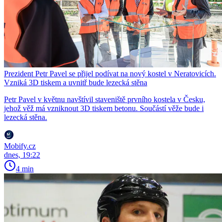
Prezident Petr Pavel se přijel podívat na nový kostel v Neratovicích.
Vzniká 3D tiskem a uvnitř bude lezecká stěna
Petr Pavel v květnu navštívil staveniště prvního kostela v Česku,
jehož věž má vzniknout 3D tiskem betonu. Součástí věže bude i
lezecká stěna.
Mobify.cz
dnes, 19:22
4 min