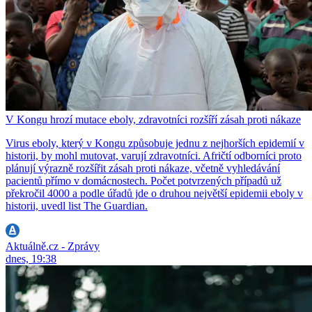
V Kongu hrozí mutace eboly, zdravotníci rozšíří zásah proti nákaze
Virus eboly, který v Kongu způsobuje jednu z nejhorších epidemií v
historii, by mohl mutovat, varují zdravotníci. Afričtí odborníci proto
plánují výrazně rozšířit zásah proti nákaze, včetně vyhledávání
pacientů přímo v domácnostech. Počet potvrzených případů už
překročil 4000 a podle úřadů jde o druhou největší epidemii eboly v
historii, uvedl list The Guardian.
Aktuálně.cz - Zprávy
dnes, 19:38