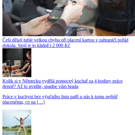
Češi dělají tuhle velkou chybu při placení kartou v zahraničí pořád
dokola. Stojí je to klidně i 2 000 Kč
Kolik si v Německu vydělá pomocný kuchař za 4 hodiny práce
denně? Až to uvidíte, spadne vám brada
Práce v kuchyni bez výučního listu patří u nás k tomu nejhůř
placenému, co na […]