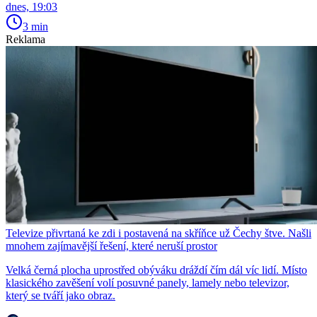
dnes, 19:03
3 min
Reklama
Televize přivrtaná ke zdi i postavená na skříňce už Čechy štve. Našli
mnohem zajímavější řešení, které neruší prostor
Velká černá plocha uprostřed obýváku dráždí čím dál víc lidí. Místo
klasického zavěšení volí posuvné panely, lamely nebo televizor,
který se tváří jako obraz.