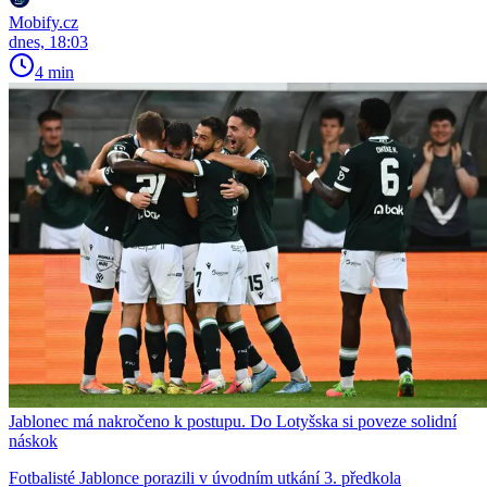
Mobify.cz
dnes, 18:03
4 min
Jablonec má nakročeno k postupu. Do Lotyšska si poveze solidní
náskok
Fotbalisté Jablonce porazili v úvodním utkání 3. předkola