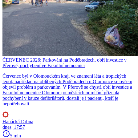
ČERVENEC 2026: Parkování na Poděbradech, obří investice v
Přerově, pochybení ve Fakultní nemocnici
Červenec byl v Olomouckém kraji ve znamení léta a tropických
tepot, například na oblíbených Poděbradech u Olomouce se ovšem
objevil problém s parkováním. V Přerově se chystá obří investice a
Fakultní nemocnice Olomouc po měsících odmítání přiznala
pochybení v kauze defibrilátorů, dostali je i pacienti, kteří je
nepotřebovali.
Hanácká Drbna
dnes, 17:57
5 min