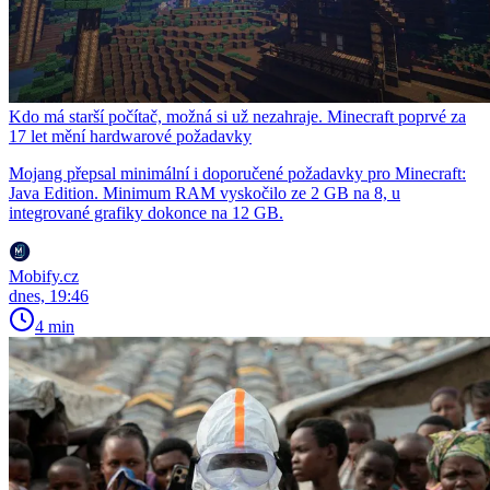
Kdo má starší počítač, možná si už nezahraje. Minecraft poprvé za
17 let mění hardwarové požadavky
Mojang přepsal minimální i doporučené požadavky pro Minecraft:
Java Edition. Minimum RAM vyskočilo ze 2 GB na 8, u
integrované grafiky dokonce na 12 GB.
Mobify.cz
dnes, 19:46
4 min