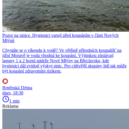
Pozor na sinice. Hygienici varují před koupáním v části Nových
Mlýnů
Chystáte se o víkendu k vodě? Ve většině přírodních koupališť na
jižní Moravě je voda vhodná ke koupání. Výjimkou zůstávají
laguny 1 a 2 horní nádrže Nové Mlýny na Břeclavsku, kde
hygienici dál evidují výskyt sinic. Pro citlivější skupiny lidí tak může
být koupání zdravotním rizikem.
Brněnská Drbna
dnes, 18:30
1 min
Reklama