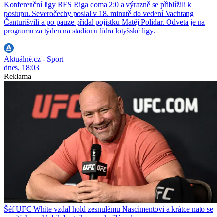
Konferenční ligy RFS Riga doma 2:0 a výrazně se přiblížili k
postupu. Severočechy poslal v 18. minutě do vedení Vachtang
Čanturišvili a po pauze přidal pojistku Matěj Polidar. Odveta je na
programu za týden na stadionu lídra lotyšské ligy.
Aktuálně.cz - Sport
dnes, 18:03
Reklama
Šéf UFC White vzdal hold zesnulému Nascimentovi a krátce nato se