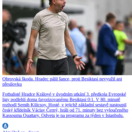
Obrovská škoda. Hradec pálil šance, proti Besiktasi nevyužil ani
přesilovku
Fotbalisté Hradce Králové v úvodním utkání 3. předkola Evropské
ligy podlehli doma favorizovanému Besiktasi 0:1. V 80. minutě
rozhodl Semih Kilicsoy. Hosté, v jejichž základní sestavě nastoupil
český křídelník Václav Černý, hráli od 71. minuty bez vyloučeného
Kassouma Ouattary. Odveta je na programu za týden v Istanbulu.