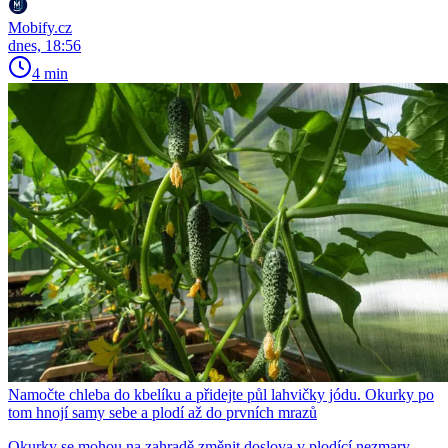
Mobify.cz
dnes, 18:56
4 min
Namočte chleba do kbelíku a přidejte půl lahvičky jódu. Okurky po
tom hnojí samy sebe a plodí až do prvních mrazů
Okurky se mohou na zahradě změnit doslova v plodící nezmary.