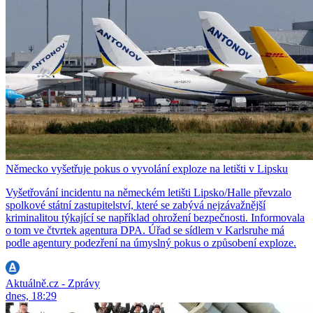
Německo vyšetřuje pokus o vyvolání exploze na letišti v Lipsku
Vyšetřování incidentu na německém letišti Lipsko/Halle převzalo
spolkové státní zastupitelství, které se zabývá nejzávažnější
kriminalitou týkající se například ohrožení bezpečnosti. Informovala
o tom ve čtvrtek agentura DPA. Úřad se sídlem v Karlsruhe má
podle agentury podezření na úmyslný pokus o způsobení exploze.
Aktuálně.cz - Zprávy
dnes, 18:29