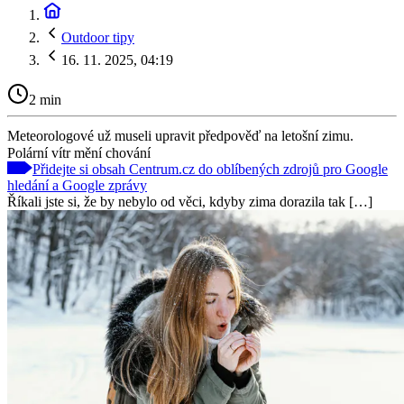
Outdoor tipy
16. 11. 2025, 04:19
2 min
Meteorologové už museli upravit předpověď na letošní zimu.
Polární vítr mění chování
Přidejte si obsah Centrum.cz do oblíbených zdrojů pro Google
hledání a Google zprávy
Říkali jste si, že by nebylo od věci, kdyby zima dorazila tak […]