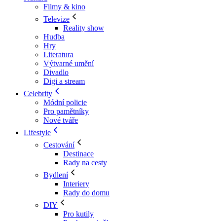
Filmy & kino
Televize
Reality show
Hudba
Hry
Literatura
Výtvarné umění
Divadlo
Digi a stream
Celebrity
Módní policie
Pro pamětníky
Nové tváře
Lifestyle
Cestování
Destinace
Rady na cesty
Bydlení
Interiery
Rady do domu
DIY
Pro kutily