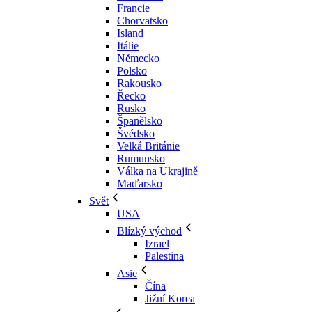
Francie
Chorvatsko
Island
Itálie
Německo
Polsko
Rakousko
Řecko
Rusko
Španělsko
Švédsko
Velká Británie
Rumunsko
Válka na Ukrajině
Maďarsko
Svět
USA
Blízký východ
Izrael
Palestina
Asie
Čína
Jižní Korea