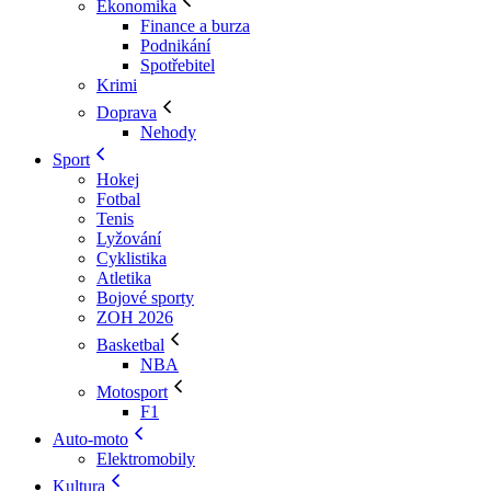
Ekonomika
Finance a burza
Podnikání
Spotřebitel
Krimi
Doprava
Nehody
Sport
Hokej
Fotbal
Tenis
Lyžování
Cyklistika
Atletika
Bojové sporty
ZOH 2026
Basketbal
NBA
Motosport
F1
Auto-moto
Elektromobily
Kultura