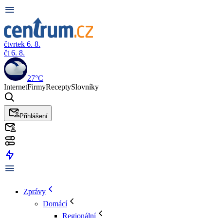
čtvrtek 6. 8.
čt 6. 8.
27°C
Internet
Firmy
Recepty
Slovníky
Přihlášení
Zprávy
Domácí
Regionální