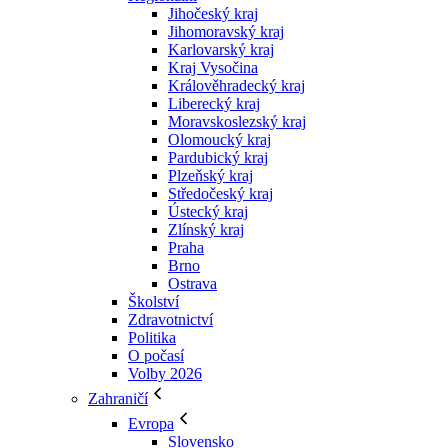
Jihočeský kraj
Jihomoravský kraj
Karlovarský kraj
Kraj Vysočina
Králověhradecký kraj
Liberecký kraj
Moravskoslezský kraj
Olomoucký kraj
Pardubický kraj
Plzeňský kraj
Středočeský kraj
Ústecký kraj
Zlínský kraj
Praha
Brno
Ostrava
Školství
Zdravotnictví
Politika
O počasí
Volby 2026
Zahraničí
Evropa
Slovensko