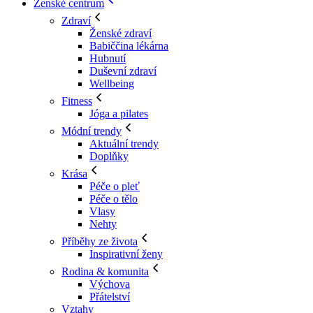
Ženské centrum
Zdraví
Ženské zdraví
Babiččina lékárna
Hubnutí
Duševní zdraví
Wellbeing
Fitness
Jóga a pilates
Módní trendy
Aktuální trendy
Doplňky
Krása
Péče o pleť
Péče o tělo
Vlasy
Nehty
Příběhy ze života
Inspirativní ženy
Rodina & komunita
Výchova
Přátelství
Vztahy