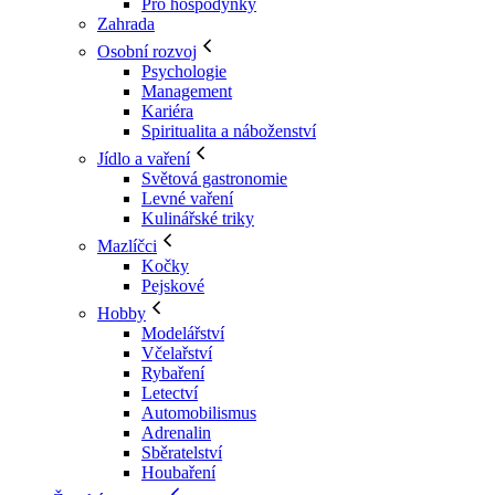
Pro hospodyňky
Zahrada
Osobní rozvoj
Psychologie
Management
Kariéra
Spiritualita a náboženství
Jídlo a vaření
Světová gastronomie
Levné vaření
Kulinářské triky
Mazlíčci
Kočky
Pejskové
Hobby
Modelářství
Včelařství
Rybaření
Letectví
Automobilismus
Adrenalin
Sběratelství
Houbaření