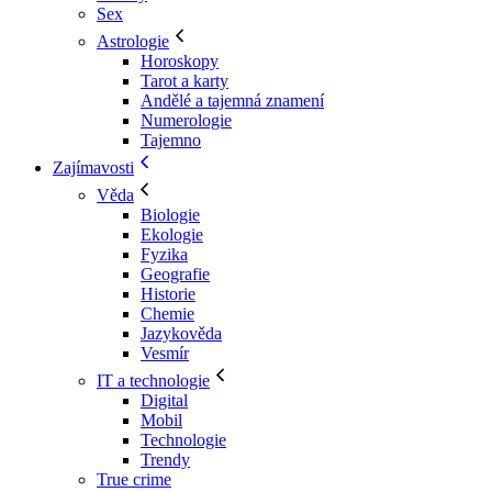
Sex
Astrologie
Horoskopy
Tarot a karty
Andělé a tajemná znamení
Numerologie
Tajemno
Zajímavosti
Věda
Biologie
Ekologie
Fyzika
Geografie
Historie
Chemie
Jazykověda
Vesmír
IT a technologie
Digital
Mobil
Technologie
Trendy
True crime