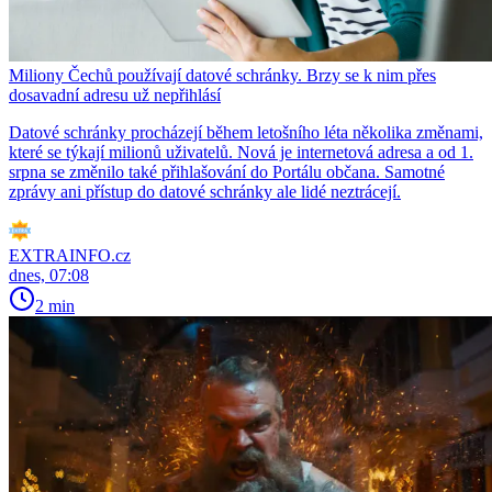
Miliony Čechů používají datové schránky. Brzy se k nim přes
dosavadní adresu už nepřihlásí
Datové schránky procházejí během letošního léta několika změnami,
které se týkají milionů uživatelů. Nová je internetová adresa a od 1.
srpna se změnilo také přihlašování do Portálu občana. Samotné
zprávy ani přístup do datové schránky ale lidé neztrácejí.
EXTRAINFO.cz
dnes, 07:08
2 min