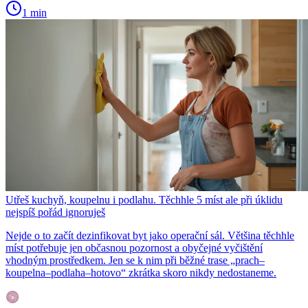
1 min
Utřeš kuchyň, koupelnu i podlahu. Těchhle 5 míst ale při úklidu
nejspíš pořád ignoruješ
Nejde o to začít dezinfikovat byt jako operační sál. Většina těchhle
míst potřebuje jen občasnou pozornost a obyčejné vyčištění
vhodným prostředkem. Jen se k nim při běžné trase „prach–
koupelna–podlaha–hotovo“ zkrátka skoro nikdy nedostaneme.