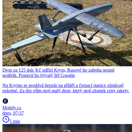
Dron za 125 tisíc Kč odřízl Krym, Rusové ho zaboha neumí
sestřelit. Postavil ho bývalý šéf Googlu
Na Krymu se prodává benzín na příděl a čerpací stanice zůstávají
prázdné. Za tím vším stojí malý dron, který stojí zlomek ceny rakety.
Mobify.cz
dnes, 07:37
5 min