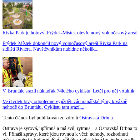
Rivka Park je hotový. Frýdek-Místek otevře nový volnočasový areál
Frýdek-Místek dokončil nový volnočasový areál Rivka Park na
sídlišti Riviéra. Návštěvníkům nabídne několik...
V Bruntále srazil náklaďák 74letého cyklistu. Letěl pro něj vrtulník
Ve čtvrtek brzy odpoledne vyjížděli záchranářské týmy k vážně
nehodě do Bruntálu. Cyklistu tam srazil...
Tento článek byl publikován ze zdrojů
Ostravská Drbna
Ostrava je syrová, upřímná a má svůj rytmus – a Ostravská Drbna to
ví. Přináší zprávy, které jdou rovnou k věci: nehody, rozhodnutí
města, protesty, kulturní dění i příběhy z ulic, které by jinde zapadly.