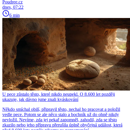
Poudree.cz
dnes, 07:22
6 min
U pece zůstalo těsto, které nikdo neupekl. O 8.600 let později
ukazuje, jak dávno jsme znali kváskování
Někdo smíchal obilí, připravil těsto, nechal ho pracovat a položil
vedle pece. Potom se ale něco stalo a bochník už do ohně nikdy
nevložil. Nevíme, zda jej pekař zapomněl, zahodil, zda se těsto
zkazilo nebo jeho přípravu přerušila úplně obyčejná událost, která