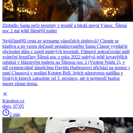
Zlobidlo Santa peče teroristy v troubě a hledá smysl Vánoc. Šílená
noc 2 má ještě šílenější trailer
Nejúčinnější cesta ze seznamu vánočních zlobivců? Chopte se
kladiva a po vzoru dočasně penalizovaného Santa Clause vymlaťte
obchodní dům v zajetí mstivých teroristů. Filmové pokračování milé
sváteční řezničiny Šílená noc z roku 2022 nabývá ještě krvavějších
odstínů v bláznivém traileru na Šílenou noc 2 (Violent Night 2), v
níž existenciálně tápajícímu Davidu Harbourovi přichází na pomoc i
paní Clausová v podání Kristen Bell. Jejich nápravnou nadílku v
českých kinech zakusíme od 3. prosince, ale ti nejmenší budou
muset zůstat doma.
Kinobox.cz
dnes, 07:05
2 min