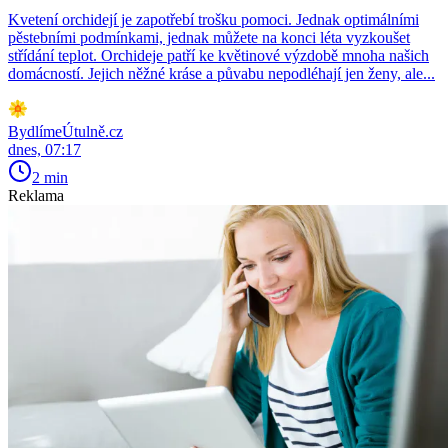
Kvetení orchidejí je zapotřebí trošku pomoci. Jednak optimálními
pěstebními podmínkami, jednak můžete na konci léta vyzkoušet
střídání teplot. Orchideje patří ke květinové výzdobě mnoha našich
domácností. Jejich něžné kráse a půvabu nepodléhají jen ženy, ale...
BydlímeÚtulně.cz
dnes, 07:17
2 min
Reklama