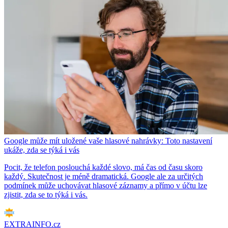
Google může mít uložené vaše hlasové nahrávky: Toto nastavení
ukáže, zda se týká i vás
Pocit, že telefon poslouchá každé slovo, má čas od času skoro
každý. Skutečnost je méně dramatická. Google ale za určitých
podmínek může uchovávat hlasové záznamy a přímo v účtu lze
zjistit, zda se to týká i vás.
EXTRAINFO.cz