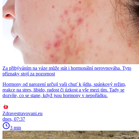
Za přibýváním na váze může stát i hormonální nerovnováha. Tyto
příznaky stojí za pozornost
Hormony od narození určují vaši chuť k jídlu, spánkový režim,
reakce na stres, libido, radost či úzkost a vše mezi tím. Tady se
dozvíte, co se stane, když jsou hormony v nepořádku.
Zdravestravovani.eu
dnes, 07:37
3 min