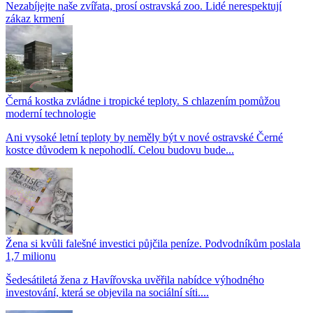
Nezabíjejte naše zvířata, prosí ostravská zoo. Lidé nerespektují
zákaz krmení
Černá kostka zvládne i tropické teploty. S chlazením pomůžou
moderní technologie
Ani vysoké letní teploty by neměly být v nové ostravské Černé
kostce důvodem k nepohodlí. Celou budovu bude...
Žena si kvůli falešné investici půjčila peníze. Podvodníkům poslala
1,7 milionu
Šedesátiletá žena z Havířovska uvěřila nabídce výhodného
investování, která se objevila na sociální síti....