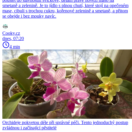
pouštět do slavnostní svíčkové, dělám právě hovězí maso na
smetaně a zelenině. Je to jídlo s plnou chutí, které stojí na opečeném
mase, cibuli s trochou cukru, kořenové zelenině a smetaně, a přitom
se obejde i bez mouky navíc.
Cooky.cz
dnes, 07:20
4 min
Orchideje pokvetou déle při správné péči. Tento jednoduchý postup
zvládnou i začínající pěstitelé