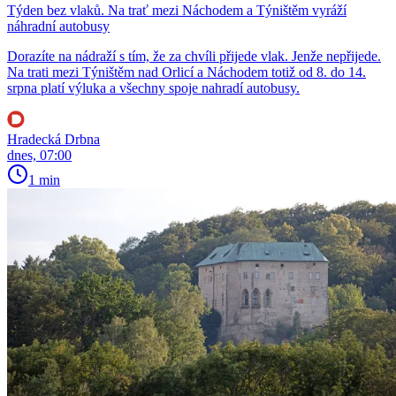
Týden bez vlaků. Na trať mezi Náchodem a Týništěm vyráží
náhradní autobusy
Dorazíte na nádraží s tím, že za chvíli přijede vlak. Jenže nepřijede.
Na trati mezi Týništěm nad Orlicí a Náchodem totiž od 8. do 14.
srpna platí výluka a všechny spoje nahradí autobusy.
Hradecká Drbna
dnes, 07:00
1 min