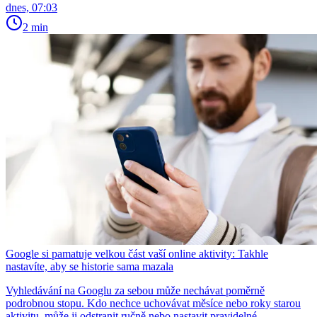
dnes, 07:03
2 min
Google si pamatuje velkou část vaší online aktivity: Takhle
nastavíte, aby se historie sama mazala
Vyhledávání na Googlu za sebou může nechávat poměrně
podrobnou stopu. Kdo nechce uchovávat měsíce nebo roky starou
aktivitu, může ji odstranit ručně nebo nastavit pravidelné