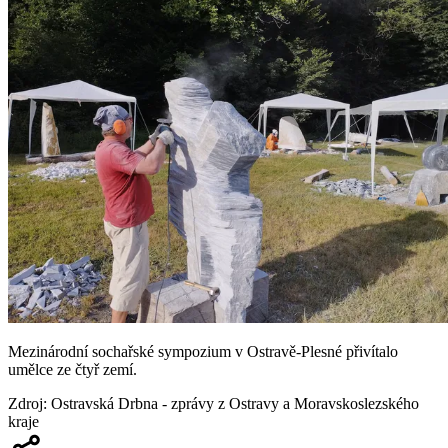
Mezinárodní sochařské sympozium v Ostravě-Plesné přivítalo
umělce ze čtyř zemí.
Zdroj
:
Ostravská Drbna - zprávy z Ostravy a Moravskoslezského
kraje