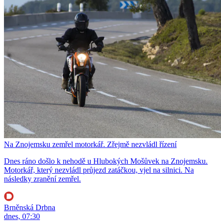
Na Znojemsku zemřel motorkář. Zřejmě nezvládl řízení
Dnes ráno došlo k nehodě u Hlubokých Mošůvek na Znojemsku.
Motorkář, který nezvládl průjezd zatáčkou, vjel na silnici. Na
následky zranění zemřel.
Brněnská Drbna
dnes, 07:30