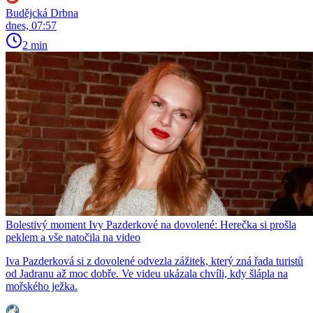
Budějcká Drbna
dnes, 07:57
2 min
Bolestivý moment Ivy Pazderkové na dovolené: Herečka si prošla
peklem a vše natočila na video
Iva Pazderková si z dovolené odvezla zážitek, který zná řada turistů
od Jadranu až moc dobře. Ve videu ukázala chvíli, kdy šlápla na
mořského ježka.