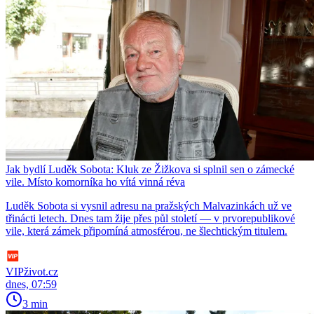
Jak bydlí Luděk Sobota: Kluk ze Žižkova si splnil sen o zámecké
vile. Místo komorníka ho vítá vinná réva
Luděk Sobota si vysnil adresu na pražských Malvazinkách už ve
třinácti letech. Dnes tam žije přes půl století — v prvorepublikové
vile, která zámek připomíná atmosférou, ne šlechtickým titulem.
VIPživot.cz
dnes, 07:59
3 min