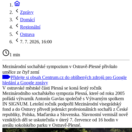
Zprávy
Domácí
Regionální
Ostrava
7. 7. 2026, 16:00
1 min
Mezinárodní sochařské sympozium v Ostravě-Plesné přivítalo
umělce ze čtyř zemí
Přidejte si obsah Centrum.cz do oblíbených zdrojů pro Google
hledání a Google zprávy
V ostravské městské části Plesná se koná šestý ročník
Mezinárodního sochařského sympozia Plesná, které od roku 2005
pořádá výtvarník Antonín Gavlas společně s Výtvarným spolkem
IN SIGNUM. Letošní ročník podpořil Mezinárodní visegrádský
fond a do Ostravy přivedl jedenáct profesionálních sochařů z České
republiky, Polska, Maďarska a Slovenska. Slavnostní vernisáž nově
vzniklých děl se uskutečnila v úterý 7. července od 16 hodin v
areálu sokolského parku v Ostravě-Plesné.