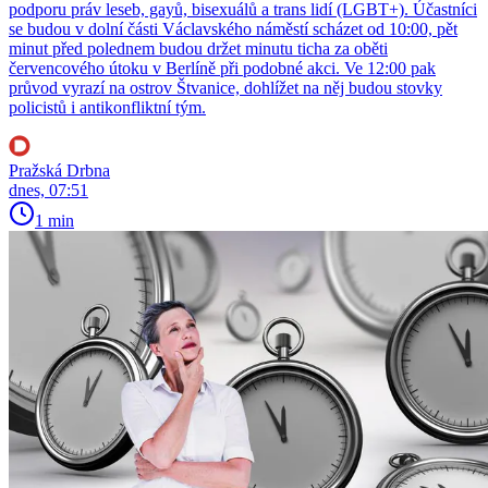
podporu práv leseb, gayů, bisexuálů a trans lidí (LGBT+). Účastníci
se budou v dolní části Václavského náměstí scházet od 10:00, pět
minut před polednem budou držet minutu ticha za oběti
červencového útoku v Berlíně při podobné akci. Ve 12:00 pak
průvod vyrazí na ostrov Štvanice, dohlížet na něj budou stovky
policistů i antikonfliktní tým.
Pražská Drbna
dnes, 07:51
1 min