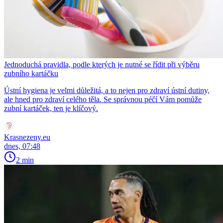
Jednoduchá pravidla, podle kterých je nutné se řídit při výběru
zubního kartáčku
Ústní hygiena je velmi důležitá, a to nejen pro zdraví ústní dutiny,
ale hned pro zdraví celého těla. Se správnou péčí Vám pomůže
zubní kartáček, ten je klíčový.
Krasnezeny.eu
dnes, 07:48
2 min