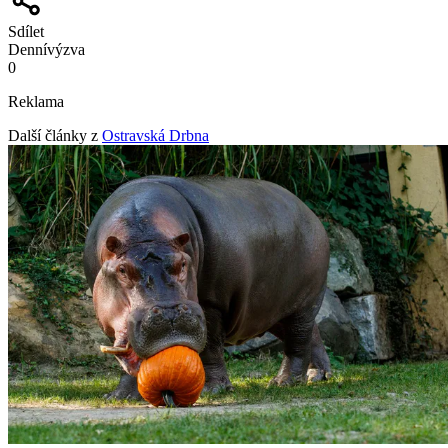
Sdílet
Denní
výzva
0
Reklama
Další články z
Ostravská Drbna