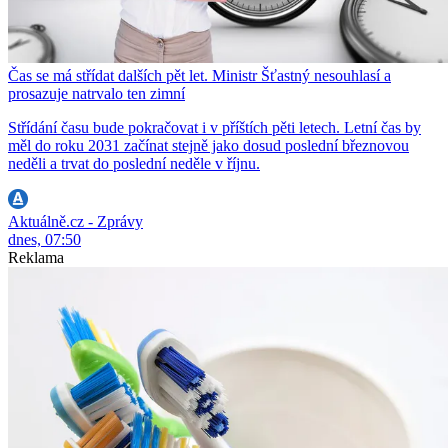
Čas se má střídat dalších pět let. Ministr Šťastný nesouhlasí a
prosazuje natrvalo ten zimní
Střídání času bude pokračovat i v příštích pěti letech. Letní čas by
měl do roku 2031 začínat stejně jako dosud poslední březnovou
neděli a trvat do poslední neděle v říjnu.
Aktuálně.cz - Zprávy
dnes, 07:50
Reklama