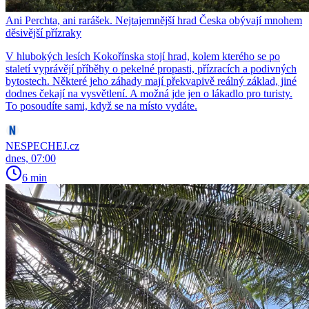
Ani Perchta, ani rarášek. Nejtajemnější hrad Česka obývají mnohem
děsivější přízraky
V hlubokých lesích Kokořínska stojí hrad, kolem kterého se po
staletí vyprávějí příběhy o pekelné propasti, přízracích a podivných
bytostech. Některé jeho záhady mají překvapivě reálný základ, jiné
dodnes čekají na vysvětlení. A možná jde jen o lákadlo pro turisty.
To posoudíte sami, když se na místo vydáte.
NESPECHEJ.cz
dnes, 07:00
6 min