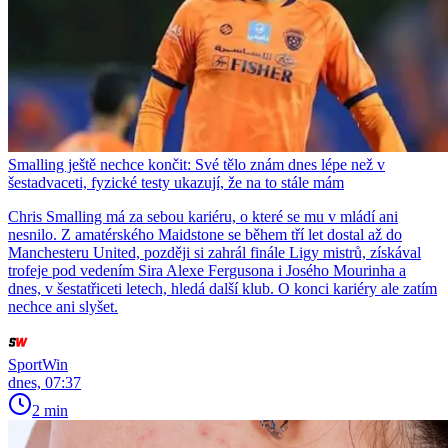
Smalling ještě nechce končit: Své tělo znám dnes lépe než v
šestadvaceti, fyzické testy ukazují, že na to stále mám
Chris Smalling má za sebou kariéru, o které se mu v mládí ani
nesnilo. Z amatérského Maidstone se během tří let dostal až do
Manchesteru United, později si zahrál finále Ligy mistrů, získával
trofeje pod vedením Sira Alexe Fergusona i Josého Mourinha a
dnes, v šestatřiceti letech, hledá další klub. O konci kariéry ale zatím
nechce ani slyšet.
SportWin
dnes, 07:37
2 min