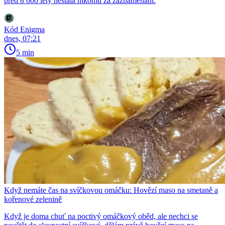
před 8 600 lety nestála nikomu za zaznamenání.
Kód Enigma
dnes, 07:21
5 min
Když nemáte čas na svíčkovou omáčku: Hovězí maso na smetaně a
kořenové zelenině
Když je doma chuť na poctivý omáčkový oběd, ale nechci se