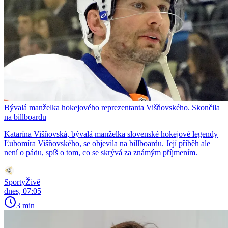
Bývalá manželka hokejového reprezentanta Višňovského. Skončila
na billboardu
Katarína Višňovská, bývalá manželka slovenské hokejové legendy
Ľubomíra Višňovského, se objevila na billboardu. Její příběh ale
není o pádu, spíš o tom, co se skrývá za známým příjmením.
SportyŽivě
dnes, 07:05
3 min