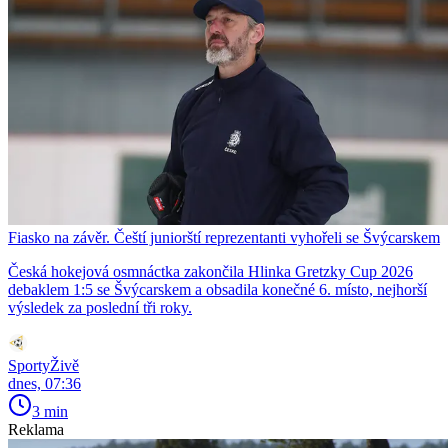
Fiasko na závěr. Čeští juniorští reprezentanti vyhořeli se Švýcarskem
Česká hokejová osmnáctka zakončila Hlinka Gretzky Cup 2026
debaklem 1:5 se Švýcarskem a obsadila konečné 6. místo, nejhorší
výsledek za poslední tři roky.
SportyŽivě
dnes, 07:36
3 min
Reklama