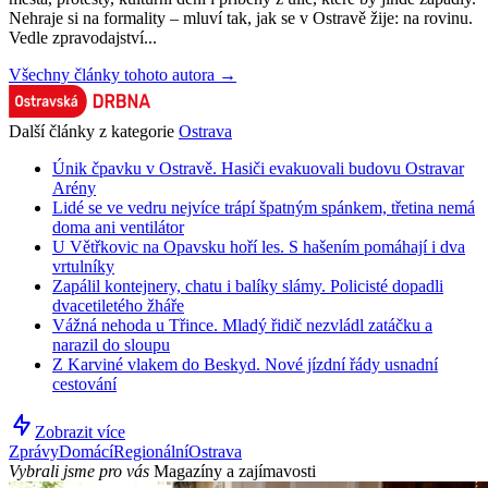
Nehraje si na formality – mluví tak, jak se v Ostravě žije: na rovinu.
Vedle zpravodajství...
Všechny články tohoto autora →
Další články z kategorie
Ostrava
Únik čpavku v Ostravě. Hasiči evakuovali budovu Ostravar
Arény
Lidé se ve vedru nejvíce trápí špatným spánkem, třetina nemá
doma ani ventilátor
U Větřkovic na Opavsku hoří les. S hašením pomáhají i dva
vrtulníky
Zapálil kontejnery, chatu i balíky slámy. Policisté dopadli
dvacetiletého žháře
Vážná nehoda u Třince. Mladý řidič nezvládl zatáčku a
narazil do sloupu
Z Karviné vlakem do Beskyd. Nové jízdní řády usnadní
cestování
Zobrazit více
Zprávy
Domácí
Regionální
Ostrava
Vybrali jsme pro vás
Magazíny a zajímavosti