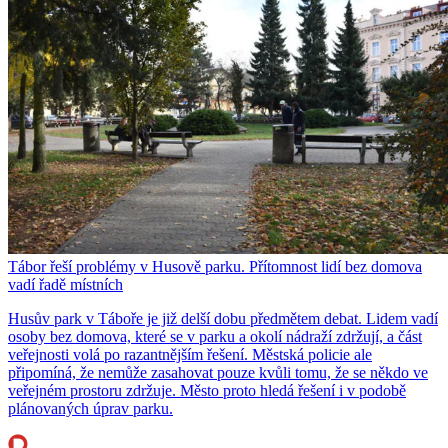
Tábor řeší problémy v Husově parku. Přítomnost lidí bez domova
vadí řadě místních
Husův park v Táboře je již delší dobu předmětem debat. Lidem vadí
osoby bez domova, které se v parku a okolí nádraží zdržují, a část
veřejnosti volá po razantnějším řešení. Městská policie ale
připomíná, že nemůže zasahovat pouze kvůli tomu, že se někdo ve
veřejném prostoru zdržuje. Město proto hledá řešení i v podobě
plánovaných úprav parku.