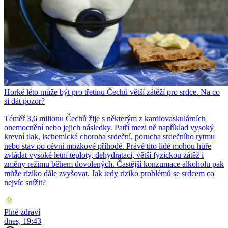
Horké léto může být pro třetinu Čechů větší zátěží pro srdce. Na co
si dát pozor?
Téměř 3,6 milionu Čechů žije s některým z kardiovaskulárních
onemocnění nebo jejich následky. Patří mezi ně například vysoký
krevní tlak, ischemická choroba srdeční, porucha srdečního rytmu
nebo stav po cévní mozkové příhodě. Právě tito lidé mohou hůře
zvládat vysoké letní teploty, dehydrataci, větší fyzickou zátěž i
změny režimu během dovolených. Častější konzumace alkoholu pak
může riziko dále zvyšovat. Jak tedy riziko problémů se srdcem co
nejvíc snížit?
Plné zdraví
dnes, 19:43