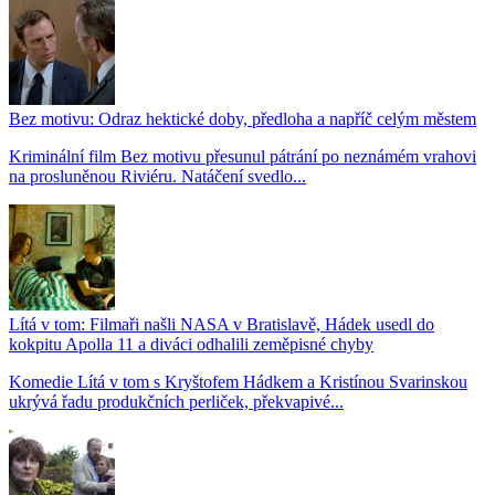
Bez motivu: Odraz hektické doby, předloha a napříč celým městem
Kriminální film Bez motivu přesunul pátrání po neznámém vrahovi
na prosluněnou Riviéru. Natáčení svedlo...
Lítá v tom: Filmaři našli NASA v Bratislavě, Hádek usedl do
kokpitu Apolla 11 a diváci odhalili zeměpisné chyby
Komedie Lítá v tom s Kryštofem Hádkem a Kristínou Svarinskou
ukrývá řadu produkčních perliček, překvapivé...