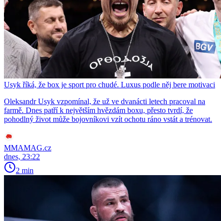
Usyk říká, že box je sport pro chudé. Luxus podle něj bere motivaci
Oleksandr Usyk vzpomínal, že už ve dvanácti letech pracoval na
farmě. Dnes patří k největším hvězdám boxu, přesto tvrdí, že
pohodlný život může bojovníkovi vzít ochotu ráno vstát a trénovat.
MMAMAG.cz
dnes, 23:22
2 min