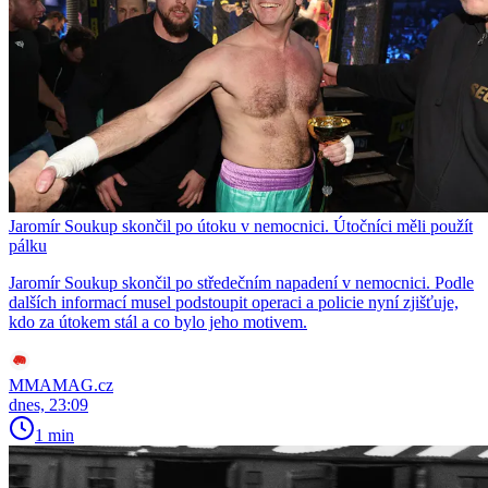
Jaromír Soukup skončil po útoku v nemocnici. Útočníci měli použít
pálku
Jaromír Soukup skončil po středečním napadení v nemocnici. Podle
dalších informací musel podstoupit operaci a policie nyní zjišťuje,
kdo za útokem stál a co bylo jeho motivem.
MMAMAG.cz
dnes, 23:09
1 min