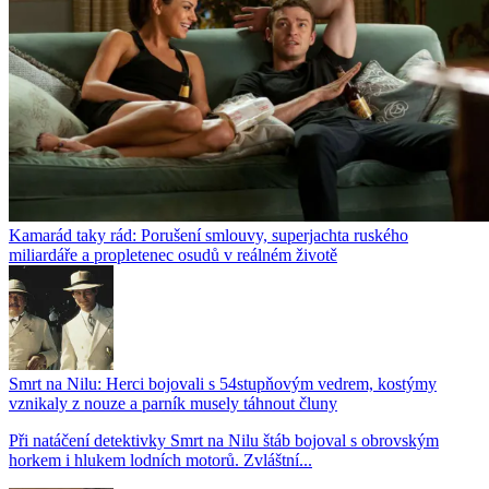
Kamarád taky rád: Porušení smlouvy, superjachta ruského
miliardáře a propletenec osudů v reálném životě
Smrt na Nilu: Herci bojovali s 54stupňovým vedrem, kostýmy
vznikaly z nouze a parník musely táhnout čluny
Při natáčení detektivky Smrt na Nilu štáb bojoval s obrovským
horkem i hlukem lodních motorů. Zvláštní...