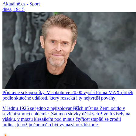
Aktuálně.cz - Sport
dnes, 19:15
Připravte si kapesníky. V sobotu ve 20:00 vysílá Prima MAX příběh
podle skutečné události, který rozseká i ty nejtvrdší povahy
V lednu 1925 se jedno z nejizolovanějších míst na Zemi ocitlo v
sevření smrtící epidemie. Zatímco stovky dětských životů visely na
vlásku, v mrazu klesajícím pod minus čtyřicet stupňů se zrodil
hrdina, jehož jméno mělo být vymazáno z historie.