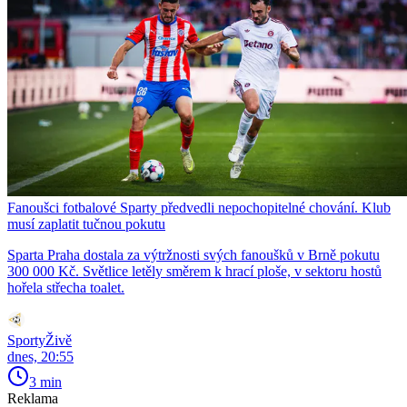
Fanoušci fotbalové Sparty předvedli nepochopitelné chování. Klub
musí zaplatit tučnou pokutu
Sparta Praha dostala za výtržnosti svých fanoušků v Brně pokutu
300 000 Kč. Světlice letěly směrem k hrací ploše, v sektoru hostů
hořela střecha toalet.
SportyŽivě
dnes, 20:55
3 min
Reklama