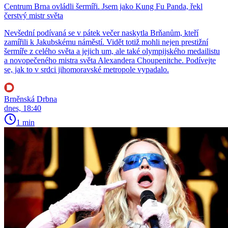
Centrum Brna ovládli šermíři. Jsem jako Kung Fu Panda, řekl
čerstvý mistr světa
Nevšední podívaná se v pátek večer naskytla Brňanům, kteří
zamířili k Jakubskému náměstí. Vidět totiž mohli nejen prestižní
šermíře z celého světa a jejich um, ale také olympijského medailistu
a novopečeného mistra světa Alexandera Choupenitche. Podívejte
se, jak to v srdci jihomoravské metropole vypadalo.
Brněnská Drbna
dnes, 18:40
1 min