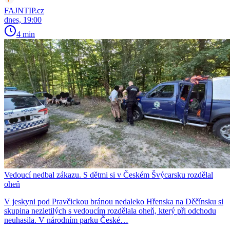
FAJNTIP.cz
dnes, 19:00
4 min
Vedoucí nedbal zákazu. S dětmi si v Českém Švýcarsku rozdělal
oheň
V jeskyni pod Pravčickou bránou nedaleko Hřenska na Děčínsku si
skupina nezletilých s vedoucím rozdělala oheň, který při odchodu
neuhasila. V národním parku České…