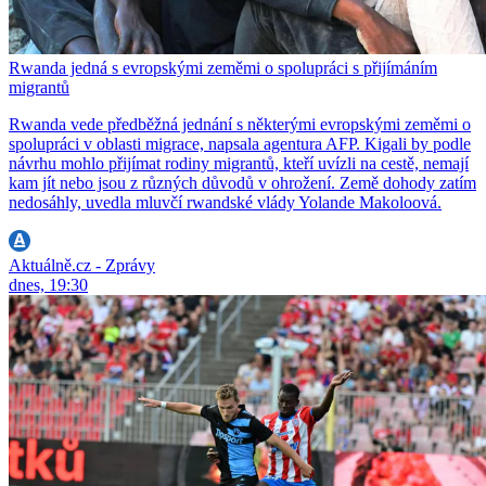
Rwanda jedná s evropskými zeměmi o spolupráci s přijímáním
migrantů
Rwanda vede předběžná jednání s některými evropskými zeměmi o
spolupráci v oblasti migrace, napsala agentura AFP. Kigali by podle
návrhu mohlo přijímat rodiny migrantů, kteří uvízli na cestě, nemají
kam jít nebo jsou z různých důvodů v ohrožení. Země dohody zatím
nedosáhly, uvedla mluvčí rwandské vlády Yolande Makoloová.
Aktuálně.cz - Zprávy
dnes, 19:30