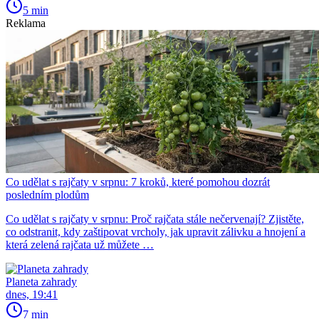
5 min
Reklama
Co udělat s rajčaty v srpnu: 7 kroků, které pomohou dozrát
posledním plodům
Co udělat s rajčaty v srpnu: Proč rajčata stále nečervenají? Zjistěte,
co odstranit, kdy zaštipovat vrcholy, jak upravit zálivku a hnojení a
která zelená rajčata už můžete …
Planeta zahrady
dnes, 19:41
7 min