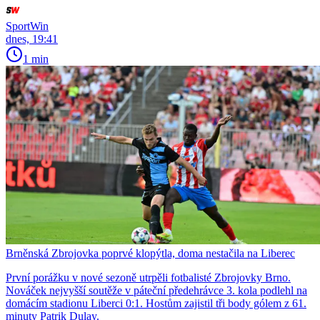
SportWin
dnes, 19:41
1 min
Brněnská Zbrojovka poprvé klopýtla, doma nestačila na Liberec
První porážku v nové sezoně utrpěli fotbalisté Zbrojovky Brno.
Nováček nejvyšší soutěže v páteční předehrávce 3. kola podlehl na
domácím stadionu Liberci 0:1. Hostům zajistil tři body gólem z 61.
minuty Patrik Dulay.