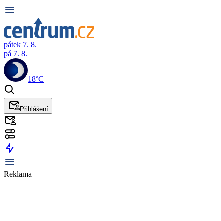
pátek 7. 8.
pá 7. 8.
18°C
Přihlášení
Reklama