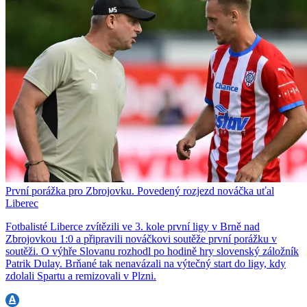
První porážka pro Zbrojovku. Povedený rozjezd nováčka uťal
Liberec
Fotbalisté Liberce zvítězili ve 3. kole první ligy v Brně nad
Zbrojovkou 1:0 a připravili nováčkovi soutěže první porážku v
soutěži. O výhře Slovanu rozhodl po hodině hry slovenský záložník
Patrik Dulay. Brňané tak nenavázali na výtečný start do ligy, kdy
zdolali Spartu a remizovali v Plzni.