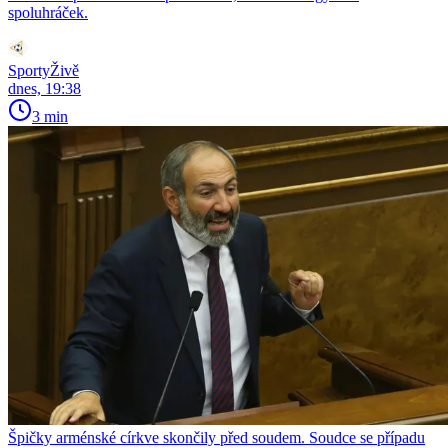
spoluhráček.
SportyŽivě
dnes, 19:38
3 min
Špičky arménské církve skončily před soudem. Soudce se případu