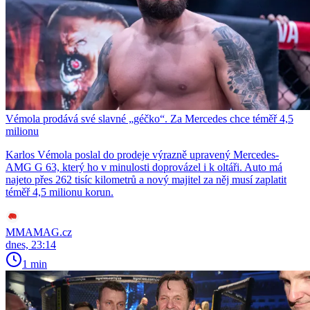
Vémola prodává své slavné „géčko“. Za Mercedes chce téměř 4,5
milionu
Karlos Vémola poslal do prodeje výrazně upravený Mercedes-
AMG G 63, který ho v minulosti doprovázel i k oltáři. Auto má
najeto přes 262 tisíc kilometrů a nový majitel za něj musí zaplatit
téměř 4,5 milionu korun.
MMAMAG.cz
dnes, 23:14
1 min