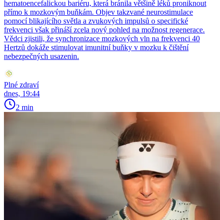
hematoencefalickou bariéru, která bránila většině léků proniknout
přímo k mozkovým buňkám. Objev takzvané neurostimulace
pomocí blikajícího světla a zvukových impulsů o specifické
frekvenci však přináší zcela nový pohled na možnost regenerace.
Vědci zjistili, že synchronizace mozkových vln na frekvenci 40
Hertzů dokáže stimulovat imunitní buňky v mozku k čištění
nebezpečných usazenin.
Plné zdraví
dnes, 19:44
2 min