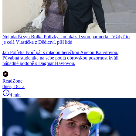
Nejmladší syn Bolka Polívky Jan ukázal svou partnerku. Vždyť to
je celá Vlastička z Dědictví, píší lidé
Jan Polívka tvoří pár s mladou herečkou Anetou Kalertovou.
Půvabná studentka na sebe poutá obrovskou pozornost kvůli
nápadné podobě s Dagmar Havlovou.
ReadZone
dnes, 18:12
4 min