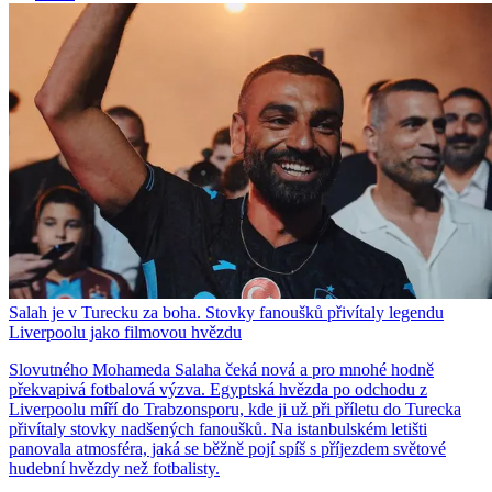
Salah je v Turecku za boha. Stovky fanoušků přivítaly legendu
Liverpoolu jako filmovou hvězdu
Slovutného Mohameda Salaha čeká nová a pro mnohé hodně
překvapivá fotbalová výzva. Egyptská hvězda po odchodu z
Liverpoolu míří do Trabzonsporu, kde ji už při příletu do Turecka
přivítaly stovky nadšených fanoušků. Na istanbulském letišti
panovala atmosféra, jaká se běžně pojí spíš s příjezdem světové
hudební hvězdy než fotbalisty.