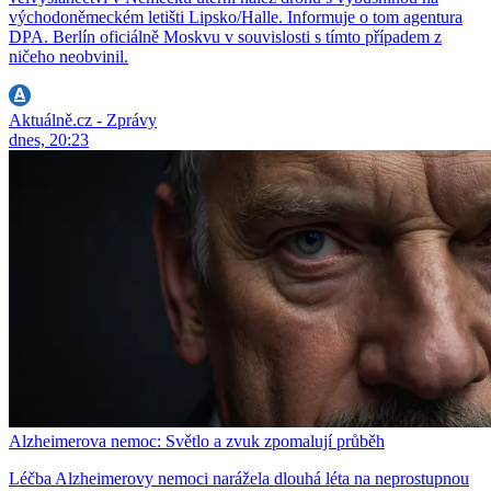
východoněmeckém letišti Lipsko/Halle. Informuje o tom agentura
DPA. Berlín oficiálně Moskvu v souvislosti s tímto případem z
ničeho neobvinil.
Aktuálně.cz - Zprávy
dnes, 20:23
Alzheimerova nemoc: Světlo a zvuk zpomalují průběh
Léčba Alzheimerovy nemoci narážela dlouhá léta na neprostupnou