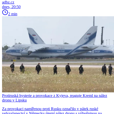
adbz.cz
dnes, 20:50
2 min
Protiruská hysterie a provokace z Kyjeva, reaguje Kreml na nález
dronu v Lipsku
Za provokaci namířenou proti Rusku označilo v pátek ruské
velvyslanectví v Německu úterní nález dronu s výbušninou na