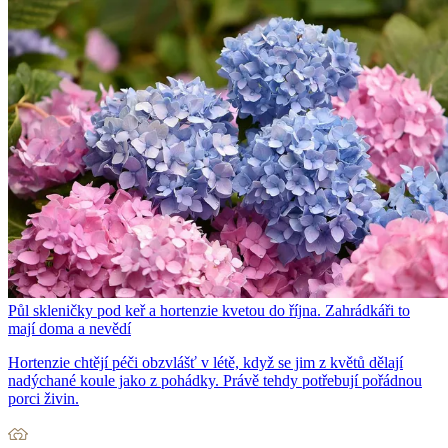
Půl skleničky pod keř a hortenzie kvetou do října. Zahrádkáři to
mají doma a nevědí
Hortenzie chtějí péči obzvlášť v létě, když se jim z květů dělají
nadýchané koule jako z pohádky. Právě tehdy potřebují pořádnou
porci živin.