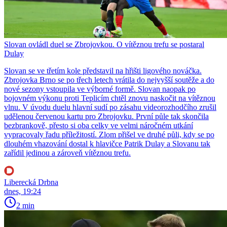
Slovan ovládl duel se Zbrojovkou. O vítěznou trefu se postaral
Dulay
Slovan se ve třetím kole představil na hřišti ligového nováčka.
Zbrojovka Brno se po třech letech vrátila do nejvyšší soutěže a do
nové sezony vstoupila ve výborné formě. Slovan naopak po
bojovném výkonu proti Teplicím chtěl znovu naskočit na vítěznou
vlnu. V úvodu duelu hlavní sudí po zásahu videorozhodčího zrušil
udělenou červenou kartu pro Zbrojovku. První půle tak skončila
bezbrankově, přesto si oba celky ve velmi náročném utkání
vypracovaly řadu příležitostí. Zlom přišel ve druhé půli, kdy se po
dlouhém vhazování dostal k hlavičce Patrik Dulay a Slovanu tak
zařídil jedinou a zároveň vítěznou trefu.
Liberecká Drbna
dnes, 19:24
2 min