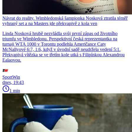
Návrat do reality. Wimbledonská šampionka Nosková ztratila téměř
vyhraný set a na Masters jde překvapivě z kola ven
Linda Nosková hrubě nezvládla svůj první zápas od životního
triumfu ve Wimbledonu. Perspektivní česká reprezentantka na
turnaji WTA 1000 v Torontu podlehla Američance Caty
McNallyové 6:7, 1:6, když v úvodní sadě neudržela vedení 5:1.
Překvapivá vítězka se ve třetím kole utká s Filipínkou Alexandrou
Ealaovou.
SportWin
dnes, 19:43
1 min