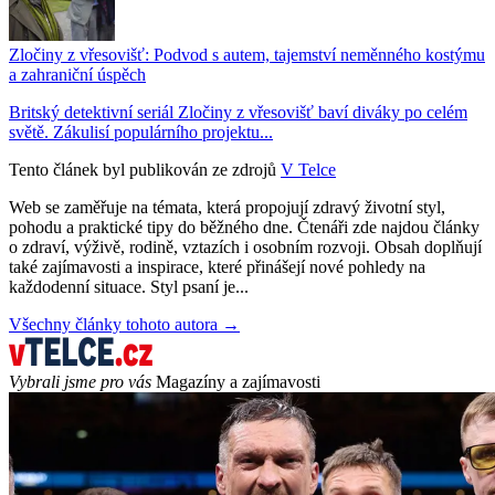
Zločiny z vřesovišť: Podvod s autem, tajemství neměnného kostýmu
a zahraniční úspěch
Britský detektivní seriál Zločiny z vřesovišť baví diváky po celém
světě. Zákulisí populárního projektu...
Tento článek byl publikován ze zdrojů
V Telce
Web se zaměřuje na témata, která propojují zdravý životní styl,
pohodu a praktické tipy do běžného dne. Čtenáři zde najdou články
o zdraví, výživě, rodině, vztazích i osobním rozvoji. Obsah doplňují
také zajímavosti a inspirace, které přinášejí nové pohledy na
každodenní situace. Styl psaní je...
Všechny články tohoto autora →
Vybrali jsme pro vás
Magazíny a zajímavosti