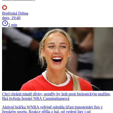
Brněnská Drbna
dnes, 19:40
2 min
Chci chránit mladé dívky, neměly by hrát proti biologickým mužům,
říká hvězda ženské NBA Cunninghamová
Aktivní hráčka WNBA veřejně odmítla účast transgender žen v
ženském sportu. Reakce přišla z hal, od vedení ligy i od