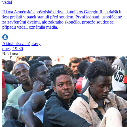
vzdal
Hlava Arménské apoštolské církve, katolikos Garegin II., a dalších
šest prelátů v pátek stanuli před soudem. První jednání, uspořádané
za zavřenými dveřmi, ale zakrátko skončilo, protože soudce se
případu vzdal, oznámila média.
Aktuálně.cz - Zprávy
dnes, 19:30
Reklama