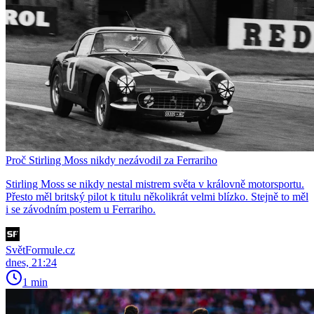
Proč Stirling Moss nikdy nezávodil za Ferrariho
Stirling Moss se nikdy nestal mistrem světa v královně motorsportu.
Přesto měl britský pilot k titulu několikrát velmi blízko. Stejně to měl
i se závodním postem u Ferrariho.
SvětFormule.cz
dnes, 21:24
1 min