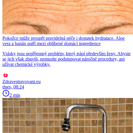
Pokožce může prospět pravidelná péče i dostatek hydratace. Aloe
vera a banán patří mezi oblíbené domácí ingredience
Vrásky jsou nepříjemný problém, který trápí především ženy. Abyste
se jich však zbavili, nemusíte podstupovat náročné procedury, ani
užívat chemické výrobky.
Zdravestravovani.eu
dnes, 08:24
2 min