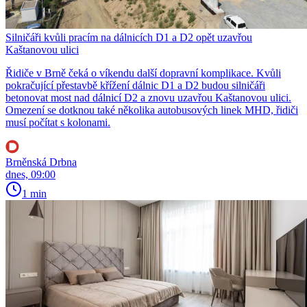
Silničáři kvůli pracím na dálnicích D1 a D2 opět uzavřou
Kaštanovou ulici
Řidiče v Brně čeká o víkendu další dopravní komplikace. Kvůli
pokračující přestavbě křížení dálnic D1 a D2 budou silničáři
betonovat most nad dálnicí D2 a znovu uzavřou Kaštanovou ulici.
Omezení se dotknou také několika autobusových linek MHD, řidiči
musí počítat s kolonami.
Brněnská Drbna
dnes, 09:00
1 min