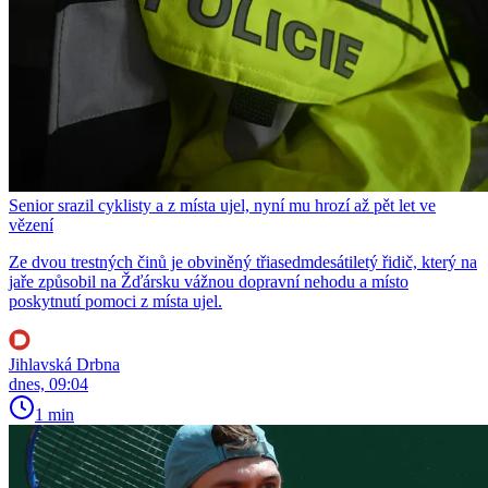
Senior srazil cyklisty a z místa ujel, nyní mu hrozí až pět let ve
vězení
Ze dvou trestných činů je obviněný třiasedmdesátiletý řidič, který na
jaře způsobil na Žďársku vážnou dopravní nehodu a místo
poskytnutí pomoci z místa ujel.
Jihlavská Drbna
dnes, 09:04
1 min