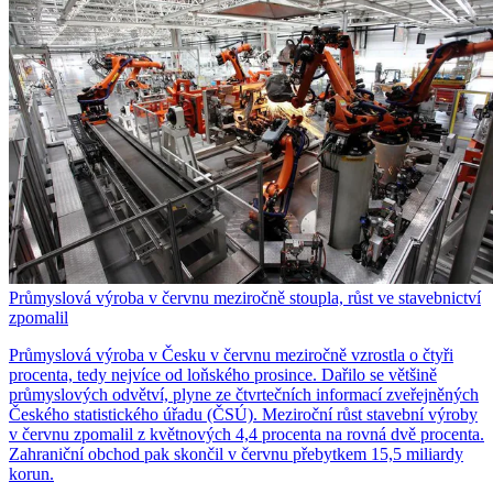
Průmyslová výroba v červnu meziročně stoupla, růst ve stavebnictví
zpomalil
Průmyslová výroba v Česku v červnu meziročně vzrostla o čtyři
procenta, tedy nejvíce od loňského prosince. Dařilo se většině
průmyslových odvětví, plyne ze čtvrtečních informací zveřejněných
Českého statistického úřadu (ČSÚ). Meziroční růst stavební výroby
v červnu zpomalil z květnových 4,4 procenta na rovná dvě procenta.
Zahraniční obchod pak skončil v červnu přebytkem 15,5 miliardy
korun.