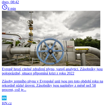
dnes, 08:42
4 min
Evropě hrozí citelné zdražení plynu, varují analytici. Zásobníky jsou
poloprázdné, situace připomíná krizi z roku 2022
Zásoby zemního plynu v Evropské unii jsou pro toto období roku na
rekordně nízké úrovni. Zásobníky jsou naplněny z méně než 58
procent, což je...
HN.cz