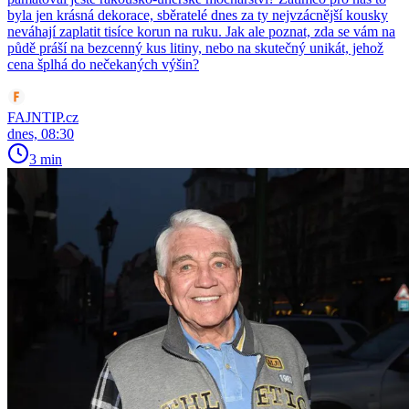
byla jen krásná dekorace, sběratelé dnes za ty nejvzácnější kousky
neváhají zaplatit tisíce korun na ruku. Jak ale poznat, zda se vám na
půdě práší na bezcenný kus litiny, nebo na skutečný unikát, jehož
cena šplhá do nečekaných výšin?
FAJNTIP.cz
dnes, 08:30
3 min