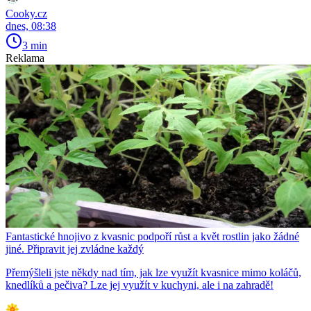
Cooky.cz
dnes, 08:38
3 min
Reklama
Fantastické hnojivo z kvasnic podpoří růst a květ rostlin jako žádné
jiné. Připravit jej zvládne každý
Přemýšleli jste někdy nad tím, jak lze využít kvasnice mimo koláčů,
knedlíků a pečiva? Lze jej využít v kuchyni, ale i na zahradě!