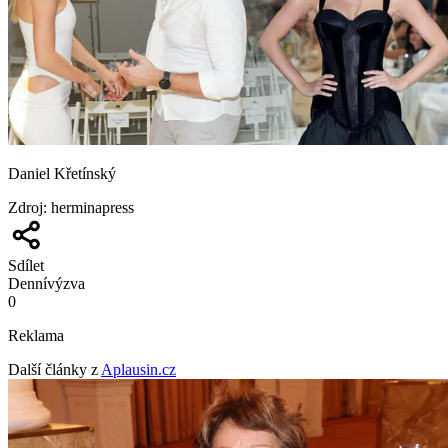
Daniel Křetínský
Zdroj
:
herminapress
Sdílet
Denní
výzva
0
Reklama
Další články z
Aplausin.cz