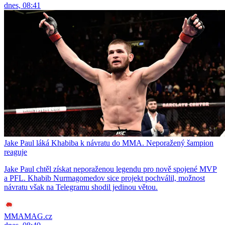
dnes, 08:41
Jake Paul láká Khabiba k návratu do MMA. Neporažený šampion
reaguje
Jake Paul chtěl získat neporaženou legendu pro nově spojené MVP
a PFL. Khabib Nurmagomedov sice projekt pochválil, možnost
návratu však na Telegramu shodil jedinou větou.
MMAMAG.cz