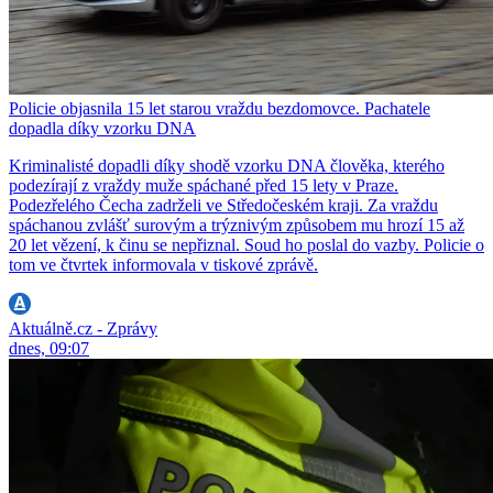
Policie objasnila 15 let starou vraždu bezdomovce. Pachatele
dopadla díky vzorku DNA
Kriminalisté dopadli díky shodě vzorku DNA člověka, kterého
podezírají z vraždy muže spáchané před 15 lety v Praze.
Podezřelého Čecha zadrželi ve Středočeském kraji. Za vraždu
spáchanou zvlášť surovým a trýznivým způsobem mu hrozí 15 až
20 let vězení, k činu se nepřiznal. Soud ho poslal do vazby. Policie o
tom ve čtvrtek informovala v tiskové zprávě.
Aktuálně.cz - Zprávy
dnes, 09:07