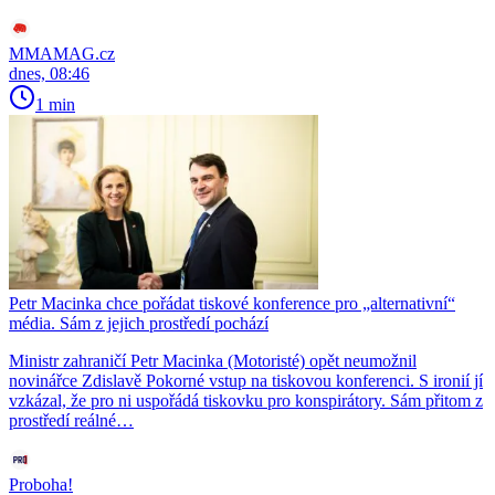
MMAMAG.cz
dnes, 08:46
1 min
Petr Macinka chce pořádat tiskové konference pro „alternativní“
média. Sám z jejich prostředí pochází
Ministr zahraničí Petr Macinka (Motoristé) opět neumožnil
novinářce Zdislavě Pokorné vstup na tiskovou konferenci. S ironií jí
vzkázal, že pro ni uspořádá tiskovku pro konspirátory. Sám přitom z
prostředí reálné…
Proboha!