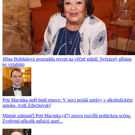
Jiřina Bohdalová prozradila recept na věčné mládí: Svérázný přístup
ke vztahům
Petr Macinka opět budí emoce: V noci posílá zprávy v alkoholickém
amoku, tvrdí Zdechovský
Ministr zahraničí Petr Macinka (47) znovu rozvířil politickou scénu.
Zveřejnil několik měsíců staré...