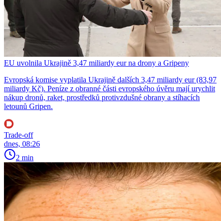
EU uvolnila Ukrajině 3,47 miliardy eur na drony a Gripeny
Evropská komise vyplatila Ukrajině dalších 3,47 miliardy eur (83,97
miliardy Kč). Peníze z obranné části evropského úvěru mají urychlit
nákup dronů, raket, prostředků protivzdušné obrany a stíhacích
letounů Gripen.
Trade-off
dnes, 08:26
2 min