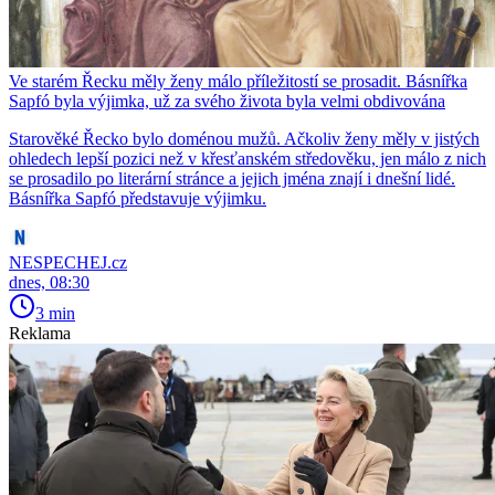
Ve starém Řecku měly ženy málo příležitostí se prosadit. Básnířka
Sapfó byla výjimka, už za svého života byla velmi obdivována
Starověké Řecko bylo doménou mužů. Ačkoliv ženy měly v jistých
ohledech lepší pozici než v křesťanském středověku, jen málo z nich
se prosadilo po literární stránce a jejich jména znají i dnešní lidé.
Básnířka Sapfó představuje výjimku.
NESPECHEJ.cz
dnes, 08:30
3 min
Reklama