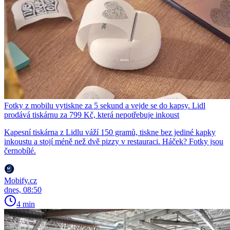
Fotky z mobilu vytiskne za 5 sekund a vejde se do kapsy. Lidl
prodává tiskárnu za 799 Kč, která nepotřebuje inkoust
Kapesní tiskárna z Lidlu váží 150 gramů, tiskne bez jediné kapky
inkoustu a stojí méně než dvě pizzy v restauraci. Háček? Fotky jsou
černobílé.
Mobify.cz
dnes, 08:50
4 min