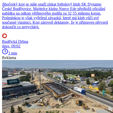
Jihočeský kraj se stále snaží získat fotbslový klub SK Dynamo
České Budějovice. Majitelce klubu Nnece Ede předložil oficiální
nabídku na odkup většinového podílu za 32,55 milionu korun.
Podmínkou je však vyřešení závazků, které má klub vůči své
současné vlastnici. Kraj zároveň deklaruje, že je připraven převzetí
dokončit co nejrychleji.
Budějcká Drbna
dnes, 09:02
3 min
Reklama