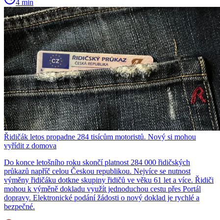
4 min
Řidičák letos propadne 284 tisícům motoristů. Nový si mohou
vyřídit z domova
Do konce letošního roku skončí platnost 284 000 řidičských
průkazů napříč celou Českou republikou. Nejvíce se nutnost
výměny řidičáku dotkne skupiny řidičů ve věku 61 let a více. Řidiči
mohou k výměně dokladu využít jednoduchou cestu přes Portál
dopravy. Elektronické podání žádosti o nový doklad je rychlé a
bezpečné.