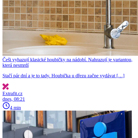
Češi vyhazují klasické houbičky na nádobí. Nahrazují je variantou,
která nesmrdí
Stačí pár dní a je to tady. Houbička u dřezu začne vydávat […]
Extrafit.cz
dnes, 08:21
4 min