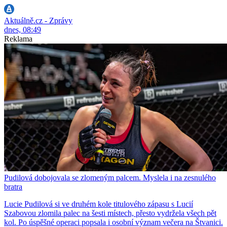
Aktuálně.cz - Zprávy
dnes, 08:49
Reklama
Pudilová dobojovala se zlomeným palcem. Myslela i na zesnulého
bratra
Lucie Pudilová si ve druhém kole titulového zápasu s Lucií
Szabovou zlomila palec na šesti místech, přesto vydržela všech pět
kol. Po úspěšné operaci popsala i osobní význam večera na Štvanici.