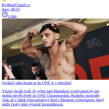
BydlímeÚtulně.cz
dnes, 08:33
2 min
Sivákův plán dostat se do ONE je v ohrožení
Václav Sivák tvrdí, že výhra nad Mamukou Usubyanem by mu
mohla otevřít dveře do ONE Championship. Ruského postojáře
však už v pátek čeká turnajový duel s Maratem Grigorianem, který
může český plán výrazně zkomplikovat.