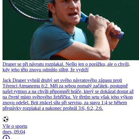
Draper se při návratu rozplakal. Nešlo jen o porážku, ale o chvíli,
kdy jeho tělo znovu odmítlo slíbit, že vydrží
Jack Draper vyhrál druhý set svého návratového zápasu proti
Térenci Atmanemu 6:2. Měl za sebou pomalý začátek, postupně
našel rytmus a na chvíli připomněl hráče, který se dokázal dostat až
na čtvrté místo světového žebříčku. Ve třetím setu však jeho výkon
znovu odešel. Brit ztrácel sílu při servisu, za stavu 1:4 se během
přestávky rozplakal a nakonec prohrál 3:6, 6:2, 2:6.
Vše o sportu
dnes, 09:04