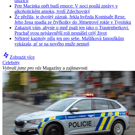
dluzích
Petr Macinka opět budí emoce: V noci posílá zprávy v
alkoholickém amoku, tvrdí Zdechovský
Že přežila, je dvojitý zázrak, řekla hvězda Komisaře Rexe.
Jeho žena spadla ze čtyřkolky do 30metrové rokle v Tyrolsku
Zakazuji vám, abyste o mně psali jen jako o Trautenberkovi.
Prachař svou nejslavnější roli nesnášel celý život
Některé kapitoly píšu jen pro sebe. Mašlíková fanouškům
vzkázala, ať se na nového muže neptají
Zobrazit více
Celebrity
Vybrali jsme pro vás
Magazíny a zajímavosti