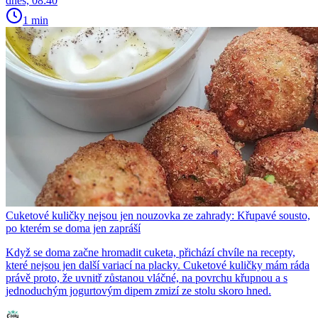
dnes, 08:40
1 min
Cuketové kuličky nejsou jen nouzovka ze zahrady: Křupavé sousto,
po kterém se doma jen zapráší
Když se doma začne hromadit cuketa, přichází chvíle na recepty,
které nejsou jen další variací na placky. Cuketové kuličky mám ráda
právě proto, že uvnitř zůstanou vláčné, na povrchu křupnou a s
jednoduchým jogurtovým dipem zmizí ze stolu skoro hned.