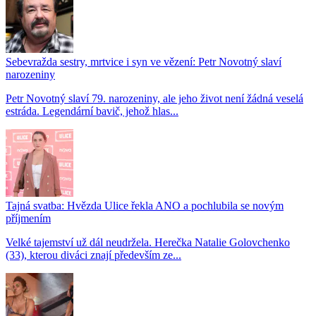
Sebevražda sestry, mrtvice i syn ve vězení: Petr Novotný slaví
narozeniny
Petr Novotný slaví 79. narozeniny, ale jeho život není žádná veselá
estráda. Legendární bavič, jehož hlas...
Tajná svatba: Hvězda Ulice řekla ANO a pochlubila se novým
příjmením
Velké tajemství už dál neudržela. Herečka Natalie Golovchenko
(33), kterou diváci znají především ze...