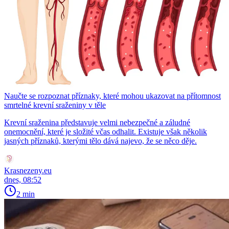
Naučte se rozpoznat příznaky, které mohou ukazovat na přítomnost
smrtelné krevní sraženiny v těle
Krevní sraženina představuje velmi nebezpečné a záludné
onemocnění, které je složité včas odhalit. Existuje však několik
jasných příznaků, kterými tělo dává najevo, že se něco děje.
Krasnezeny.eu
dnes, 08:52
2 min