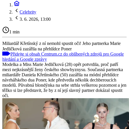
Celebrity
3. 6. 2026, 13:00
1 min
Miliardář Křetínský z ní nemohl spustit oči! Jeho partnerka Marie
Jedličková zazářila na přehlídce Poner
Přidejte si obsah Centrum.cz do oblíbených zdrojů pro Google
hledání a Google zprávy
Modelka a Miss Marie Jedličková (28) opět potvrdila, proč patří
mezi nejkrásnější ženy českého showbyznysu. Současná partnerka
miliardáře Daniela Křetínského (50) zazářila na módní přehlídce
návrhářského dua Poner, kde předvedla několik dechberoucích
modelů. Půvabná blondýnka na sebe strhla veškerou pozornost a jen
těžko si lze představit, že by z ní její slavný partner dokázal spustit
oči.