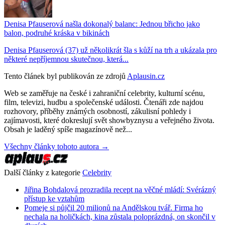
Denisa Pfauserová našla dokonalý balanc: Jednou břicho jako
balon, podruhé kráska v bikinách
Denisa Pfauserová (37) už několikrát šla s kůží na trh a ukázala pro
některé nepříjemnou skutečnou, která...
Tento článek byl publikován ze zdrojů
Aplausin.cz
Web se zaměřuje na české i zahraniční celebrity, kulturní scénu,
film, televizi, hudbu a společenské události. Čtenáři zde najdou
rozhovory, příběhy známých osobností, zákulisní pohledy i
zajímavosti, které dokreslují svět showbyznysu a veřejného života.
Obsah je laděný spíše magazínově než...
Všechny články tohoto autora →
Další články z kategorie
Celebrity
Jiřina Bohdalová prozradila recept na věčné mládí: Svérázný
přístup ke vztahům
Pomeje si půjčil 20 milionů na Andělskou tvář. Firma ho
nechala na holičkách, kina zůstala poloprázdná, on skončil v