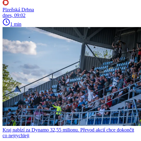
Plzeňská Drbna
dnes, 09:02
1 min
Kraj nabízí za Dynamo 32,55 milionu. Převod akcií chce dokončit
co nejrychleji