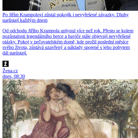
Po Jiřím Krampolovi zůstal pokojík i nevyřešené závazky. Dluhy
narůstají každým dnem
Od odchodu Jiřího Krampola uplynul více než rok. Přesto se kolem
pozůstalosti legendárního herce a baviče stále objevují nevyřešené
otázky. Pokoj v pečovatelském domě, kde prožil poslední měsíce
svého života, zůstává uzavřený a náklady spojené s jeho pobytem
dál narůstají.
Žena.cz
dnes, 08:30