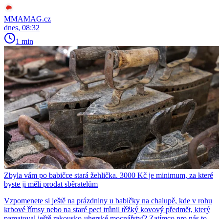
MMAMAG.cz
dnes, 08:32
1 min
Zbyla vám po babičce stará žehlička. 3000 Kč je minimum, za které
byste ji měli prodat sběratelům
Vzpomenete si ještě na prázdniny u babičky na chalupě, kde v rohu
krbové římsy nebo na staré peci trůnil těžký kovový předmět, který
pamatoval ještě rakousko-uherské mocnářství? Zatímco pro nás to