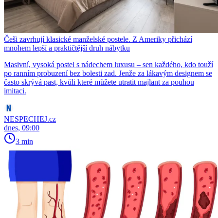
Češi zavrhují klasické manželské postele. Z Ameriky přichází
mnohem lepší a praktičtější druh nábytku
Masivní, vysoká postel s nádechem luxusu – sen každého, kdo touží
po ranním probuzení bez bolesti zad. Jenže za lákavým designem se
často skrývá past, kvůli které můžete utratit majlant za pouhou
imitaci.
NESPECHEJ.cz
dnes, 09:00
3 min