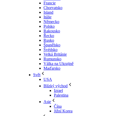
Francie
Chorvatsko
Island
Itálie
Německo
Polsko
Rakousko
Řecko
Rusko
Španělsko
Švédsko
Velká Británie
Rumunsko
Válka na Ukrajině
Maďarsko
Svět
USA
Blízký východ
Izrael
Palestina
Asie
Čína
Jižní Korea