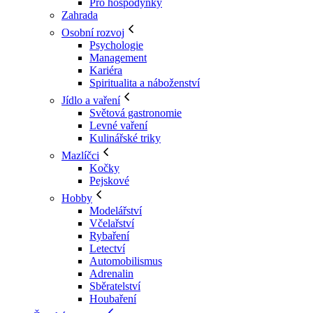
Pro hospodyňky
Zahrada
Osobní rozvoj
Psychologie
Management
Kariéra
Spiritualita a náboženství
Jídlo a vaření
Světová gastronomie
Levné vaření
Kulinářské triky
Mazlíčci
Kočky
Pejskové
Hobby
Modelářství
Včelařství
Rybaření
Letectví
Automobilismus
Adrenalin
Sběratelství
Houbaření