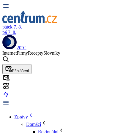
pátek 7. 8.
pá 7. 8.
20°C
Internet
Firmy
Recepty
Slovníky
Přihlášení
Zprávy
Domácí
Regionální