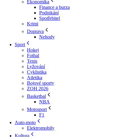
Ekonomika
Finance a burza
Podnikání
Spotřebitel
Krimi
Doprava
Nehody
Sport
Hokej
Fotbal
Tenis
Lyžování
Cyklistika
Atletika
Bojové sporty
ZOH 2026
Basketbal
NBA
Motosport
F1
Auto-moto
Elektromobily
Kultura