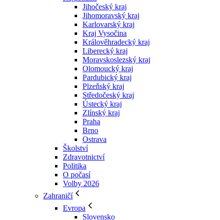
Jihočeský kraj
Jihomoravský kraj
Karlovarský kraj
Kraj Vysočina
Králověhradecký kraj
Liberecký kraj
Moravskoslezský kraj
Olomoucký kraj
Pardubický kraj
Plzeňský kraj
Středočeský kraj
Ústecký kraj
Zlínský kraj
Praha
Brno
Ostrava
Školství
Zdravotnictví
Politika
O počasí
Volby 2026
Zahraničí
Evropa
Slovensko