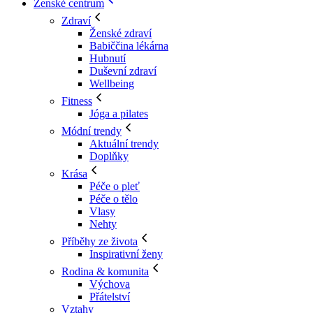
Ženské centrum
Zdraví
Ženské zdraví
Babiččina lékárna
Hubnutí
Duševní zdraví
Wellbeing
Fitness
Jóga a pilates
Módní trendy
Aktuální trendy
Doplňky
Krása
Péče o pleť
Péče o tělo
Vlasy
Nehty
Příběhy ze života
Inspirativní ženy
Rodina & komunita
Výchova
Přátelství
Vztahy