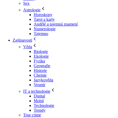
Sex
Astrologie
Horoskopy
Tarot a karty
Andělé a tajemná znamení
Numerologie
Tajemno
Zajímavosti
Věda
Biologie
Ekologie
Fyzika
Geografie
Historie
Chemie
Jazykověda
Vesmír
IT a technologie
Digital
Mobil
Technologie
Trendy
True crime