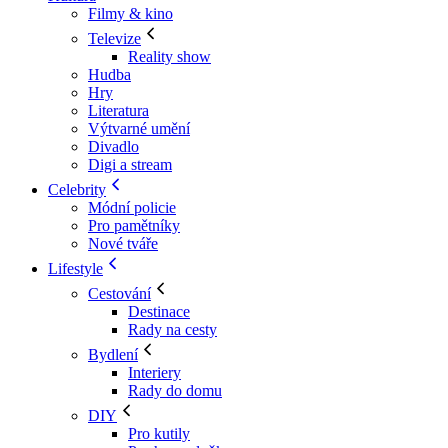
Filmy & kino
Televize
Reality show
Hudba
Hry
Literatura
Výtvarné umění
Divadlo
Digi a stream
Celebrity
Módní policie
Pro pamětníky
Nové tváře
Lifestyle
Cestování
Destinace
Rady na cesty
Bydlení
Interiery
Rady do domu
DIY
Pro kutily