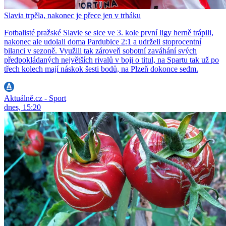
Slavia trpěla, nakonec je přece jen v trháku
Fotbalisté pražské Slavie se sice ve 3. kole první ligy herně trápili,
nakonec ale udolali doma Pardubice 2:1 a udrželi stoprocentní
bilanci v sezoně. Využili tak zároveň sobotní zaváhání svých
předpokládaných největších rivalů v boji o titul, na Spartu tak už po
třech kolech mají náskok šesti bodů, na Plzeň dokonce sedm.
Aktuálně.cz - Sport
dnes, 15:20