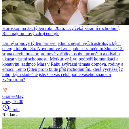
Horoskop na 33. týden roku 2026: Lvy čeká zásadní rozhodnutí,
Raci najdou nový zdroj energie
Druhý srpnový týden přinese jednu z nejsilnějších astrologických
energií tohoto léta. Novoluní ve Lvu spolu se zatměním Slunce 12.
srpna otevře prostor pro nové začátky, osobní proměnu a odvahu
ukázat vlastní schopnosti. Merkur ve Lvu podpoří komunikaci a
kreativitu, zatímco Mars v Raku zvýrazní témata domova, rodiny a
emocí. Tento týden proto bude přát rozhodnutím, která vycházejí z
toho, kým skutečně jste. Co vás čeká podle vašeho znamení
zvěrokruhu?
GrapesMag
dnes, 16:00
5 min
Reklama