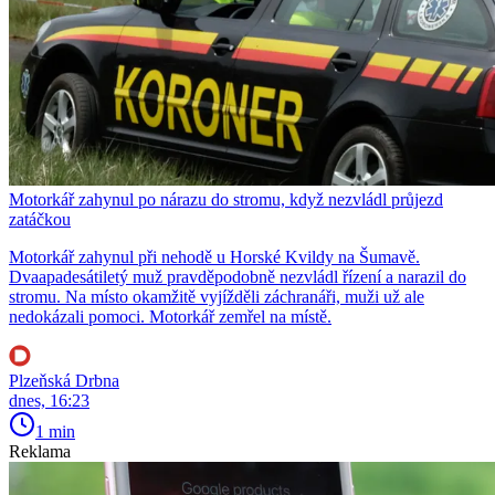
Motorkář zahynul po nárazu do stromu, když nezvládl průjezd
zatáčkou
Motorkář zahynul při nehodě u Horské Kvildy na Šumavě.
Dvaapadesátiletý muž pravděpodobně nezvládl řízení a narazil do
stromu. Na místo okamžitě vyjížděli záchranáři, muži už ale
nedokázali pomoci. Motorkář zemřel na místě.
Plzeňská Drbna
dnes, 16:23
1 min
Reklama