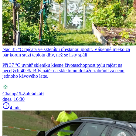
Nad 35 °C rajčata ve skleníku přestanou plodit. Vápenné mléko za
pár korun srazí teplotu dřív, než se listy spálí
Při 37 °C uvnitř skleníku klesne životaschopnost pylu rajčat na
necelých 40 %. Bílý nátěr na skle tomu dokáže zabránit za cenu
jednoho kávového latte.
Chalupáři-Zahrádkáři
dnes, 16:30
4 min