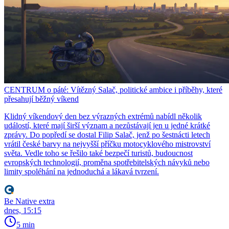
CENTRUM o páté: Vítězný Salač, politické ambice i příběhy, které
přesahují běžný víkend
Klidný víkendový den bez výrazných extrémů nabídl několik
událostí, které mají širší význam a nezůstávají jen u jedné krátké
zprávy. Do popředí se dostal Filip Salač, jenž po šestnácti letech
vrátil české barvy na nejvyšší příčku motocyklového mistrovství
světa. Vedle toho se řešilo také bezpečí turistů, budoucnost
evropských technologií, proměna spotřebitelských návyků nebo
limity spoléhání na jednoduchá a lákavá tvrzení.
Be Native extra
dnes, 15:15
5 min