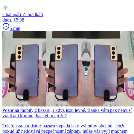
Chalupáři-Zahrádkáři
dnes, 15:38
5 min
Pozor na mobily z bazaru, i když jsou levné. Banka vám pak nemusí
vrátit ani korunu, hackeři mají žně
Telefon za pár tisíc z bazaru vypadá jako výhodný obchod. Jenže
pokud už nedostává bezpečnostní záplaty, může vás vyjít mnohem