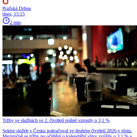
Pražská Drbna
dnes, 15:15
2 min
Tržby ve službách ve 2. čtvrtletí reálně vzrostly o 3,1 %
Sektor služeb v Česku pokračoval ve druhém čtvrtletí 2026 v růstu.
Meziročně se tržby po očištění o kalendářní vlivy zvýšily o 3,1 % a