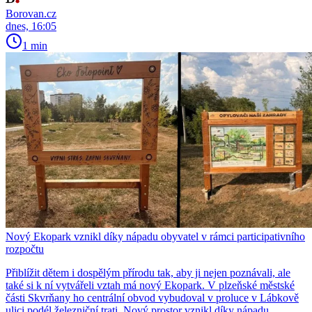
Borovan.cz
dnes, 16:05
1 min
Nový Ekopark vznikl díky nápadu obyvatel v rámci participativního
rozpočtu
Přiblížit dětem i dospělým přírodu tak, aby ji nejen poznávali, ale
také si k ní vytvářeli vztah má nový Ekopark. V plzeňské městské
části Skvrňany ho centrální obvod vybudoval v proluce v Lábkově
ulici podél železniční trati. Nový prostor vznikl díky nápadu