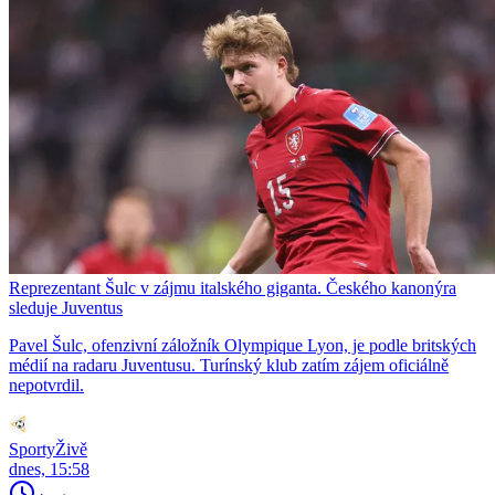
Reprezentant Šulc v zájmu italského giganta. Českého kanonýra
sleduje Juventus
Pavel Šulc, ofenzivní záložník Olympique Lyon, je podle britských
médií na radaru Juventusu. Turínský klub zatím zájem oficiálně
nepotvrdil.
SportyŽivě
dnes, 15:58