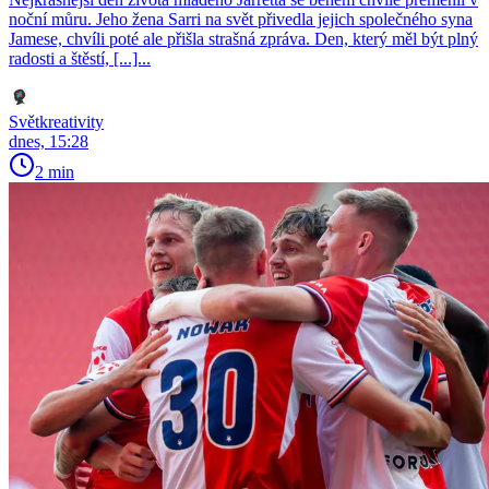
noční můru. Jeho žena Sarri na svět přivedla jejich společného syna
Jamese, chvíli poté ale přišla strašná zpráva. Den, který měl být plný
radosti a štěstí, [...]...
Světkreativity
dnes, 15:28
2 min