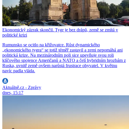
Ekonomický zázrak skončil. Tygr je bez drápů, země se zmítá v
politické krizi
Rumunsko se ocitlo na křižovatce. Růst dynamického
„ekonomického tygra“ se totiž téměř zastavil a zemi nepomáhá ani
politická krize. Na mezinárodním poli sice upevňuje svou roli
klíčového spojence Američanů a NATO a čelí hybridním hrozbám z
Ruska, uvnitř země ovšem narůstá frustrace obyvatel. V květnu
navíc padla vláda.
Aktuálně.cz - Zprávy
dnes, 15:17