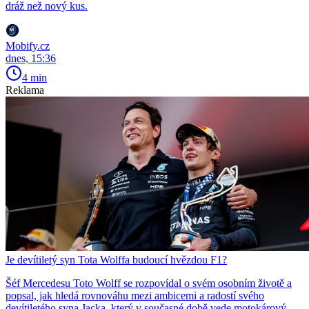
dráž než nový kus.
Mobify.cz
dnes, 15:36
4 min
Reklama
Je devítiletý syn Tota Wolffa budoucí hvězdou F1?
Šéf Mercedesu Toto Wolff se rozpovídal o svém osobním životě a
popsal, jak hledá rovnováhu mezi ambicemi a radostí svého
devítiletého syna Jacka, který v současné době vede motokárový