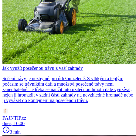
Jak využít posečenou trávu z vaší zahrady
Sečení trávy je nezbytné pro údržbu zeleně. S vlhkým a teplým
počasím se trávníkům daří a množství posečené trávy není
zanedbatelné. Je třeba se naučit tuto užitečnou hmotu dále využívat,
nejen ji hromadit v zadní části zahrady na nevzhledné hromadě nebo
ji vyvážet do kontejneru na posečenou trávu.
FAJNTIP.cz
dnes, 16:00
3 min