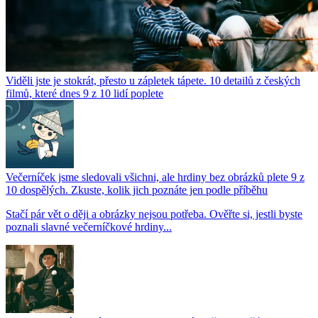
Viděli jste je stokrát, přesto u zápletek tápete. 10 detailů z českých
filmů, které dnes 9 z 10 lidí poplete
Večerníček jsme sledovali všichni, ale hrdiny bez obrázků plete 9 z
10 dospělých. Zkuste, kolik jich poznáte jen podle příběhu
Stačí pár vět o ději a obrázky nejsou potřeba. Ověřte si, jestli byste
poznali slavné večerníčkové hrdiny...