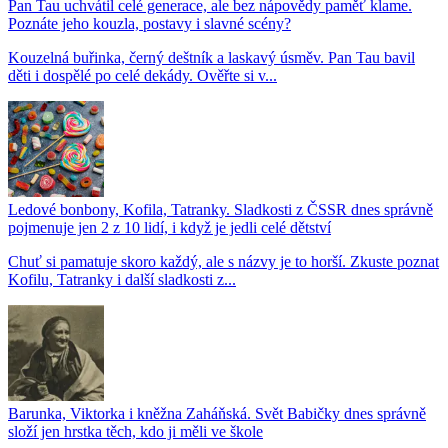
Pan Tau uchvátil celé generace, ale bez nápovědy paměť klame.
Poznáte jeho kouzla, postavy i slavné scény?
Kouzelná buřinka, černý deštník a laskavý úsměv. Pan Tau bavil
děti i dospělé po celé dekády. Ověřte si v...
Ledové bonbony, Kofila, Tatranky. Sladkosti z ČSSR dnes správně
pojmenuje jen 2 z 10 lidí, i když je jedli celé dětství
Chuť si pamatuje skoro každý, ale s názvy je to horší. Zkuste poznat
Kofilu, Tatranky i další sladkosti z...
Barunka, Viktorka i kněžna Zaháňská. Svět Babičky dnes správně
složí jen hrstka těch, kdo ji měli ve škole