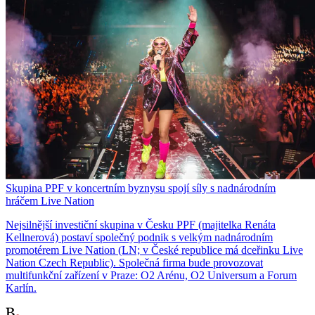
Skupina PPF v koncertním byznysu spojí síly s nadnárodním
hráčem Live Nation
Nejsilnější investiční skupina v Česku PPF (majitelka Renáta
Kellnerová) postaví společný podnik s velkým nadnárodním
promotérem Live Nation (LN; v České republice má dceřinku Live
Nation Czech Republic). Společná firma bude provozovat
multifunkční zařízení v Praze: O2 Arénu, O2 Universum a Forum
Karlín.