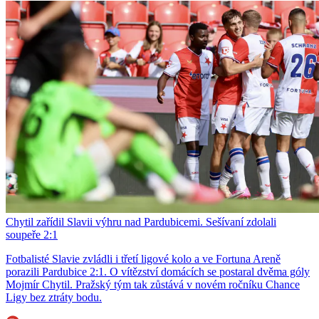
Chytil zařídil Slavii výhru nad Pardubicemi. Sešívaní zdolali
soupeře 2:1
Fotbalisté Slavie zvládli i třetí ligové kolo a ve Fortuna Areně
porazili Pardubice 2:1. O vítězství domácích se postaral dvěma góly
Mojmír Chytil. Pražský tým tak zůstává v novém ročníku Chance
Ligy bez ztráty bodu.