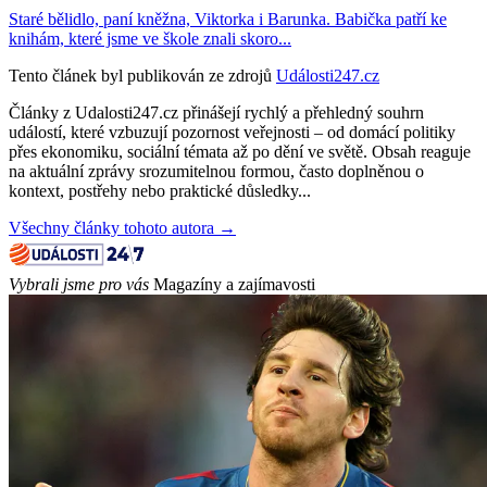
Staré bělidlo, paní kněžna, Viktorka i Barunka. Babička patří ke
knihám, které jsme ve škole znali skoro...
Tento článek byl publikován ze zdrojů
Události247.cz
Články z Udalosti247.cz přinášejí rychlý a přehledný souhrn
událostí, které vzbuzují pozornost veřejnosti – od domácí politiky
přes ekonomiku, sociální témata až po dění ve světě. Obsah reaguje
na aktuální zprávy srozumitelnou formou, často doplněnou o
kontext, postřehy nebo praktické důsledky...
Všechny články tohoto autora →
Vybrali jsme pro vás
Magazíny a zajímavosti