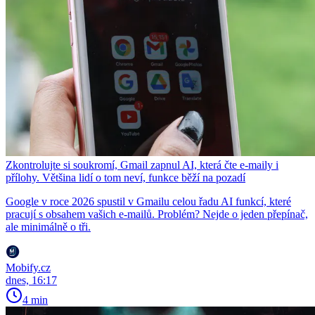
Zkontrolujte si soukromí, Gmail zapnul AI, která čte e-maily i
přílohy. Většina lidí o tom neví, funkce běží na pozadí
Google v roce 2026 spustil v Gmailu celou řadu AI funkcí, které
pracují s obsahem vašich e-mailů. Problém? Nejde o jeden přepínač,
ale minimálně o tři.
Mobify.cz
dnes, 16:17
4 min