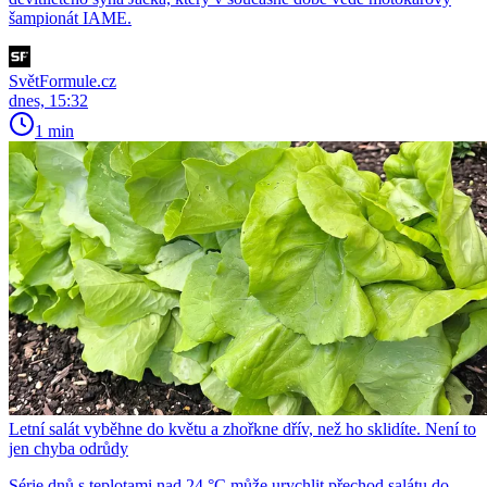
šampionát IAME.
SvětFormule.cz
dnes, 15:32
1 min
Letní salát vyběhne do květu a zhořkne dřív, než ho sklidíte. Není to
jen chyba odrůdy
Série dnů s teplotami nad 24 °C může urychlit přechod salátu do