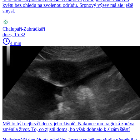
květu bez ohledu na zvolenou odrůdu. Srpnový výsev má ale ještě
smysl.
Chalupáři-Zahrádkáři
dnes, 15:32
4 min
Měl to být nejhezčí den v jeho životě. Nakonec mu tragická zpráva
změnila život. To, co zjistil doma, ho však dohnalo k slzám štěstí
Nejkrásnější den života mladého Jarretta se během chvíle přeměnil v