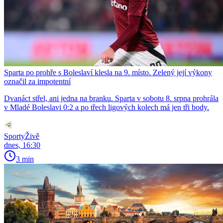
Sparta po prohře s Boleslaví klesla na 9. místo. Zelený její výkony
označil za impotentní
Dvanáct střel, ani jedna na branku. Sparta v sobotu 8. srpna prohrála
v Mladé Boleslavi 0:2 a po třech ligových kolech má jen tři body.
SportyŽivě
dnes, 16:30
3 min