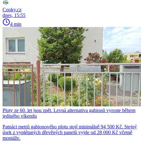
Cooky.cz
dnes, 15:55
4 min
Ploty ze 60. let jsou zpět. Levná alternativa gabionů vyroste během
jediného víkendu
Patnáct metrů gabionového plotu stojí minimálně 94 500 Kč. Stejný
úsek z vyplétaných dřevěných panelů vyjde od 28 000 Kč včetně
montáže.