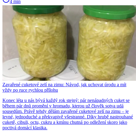
4 min
Zavařené cuketové zelí na zimu: Návod, jak uchovat úrodu a mít
vždy po ruce rychlou přílohu
Konec léta u nás bývá každý rok stejný: pár nenápadných cuket se
během pár dnů promění v hromadu, kterou už člověk sotva udá
sousedům. Právě tehdy dělám zavařené cuketové zelí na zimu – je
levné, jednoduché a překvapivě všestranné. Díky hrubě nastrouhané
cuketě, cibuli, octu, cukru a kmínu chutná po odležení skoro jako
poctivá domácí klasika.