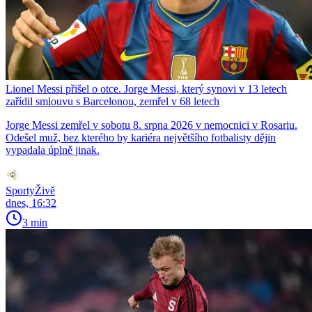
Lionel Messi přišel o otce. Jorge Messi, který synovi v 13 letech
zařídil smlouvu s Barcelonou, zemřel v 68 letech
Jorge Messi zemřel v sobotu 8. srpna 2026 v nemocnici v Rosariu.
Odešel muž, bez kterého by kariéra největšího fotbalisty dějin
vypadala úplně jinak.
SportyŽivě
dnes, 16:32
3 min