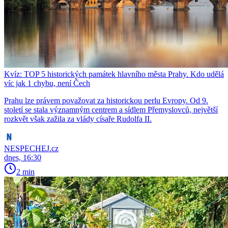
Kvíz: TOP 5 historických památek hlavního města Prahy. Kdo udělá
víc jak 1 chybu, není Čech
Prahu lze právem považovat za historickou perlu Evropy. Od 9.
století se stala významným centrem a sídlem Přemyslovců, největší
rozkvět však zažila za vlády císaře Rudolfa II.
NESPECHEJ.cz
dnes, 16:30
2 min