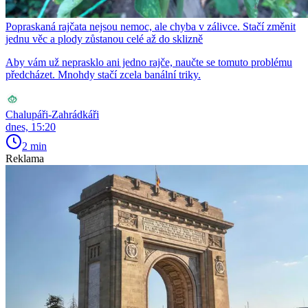
Popraskaná rajčata nejsou nemoc, ale chyba v zálivce. Stačí změnit
jednu věc a plody zůstanou celé až do sklizně
Aby vám už neprasklo ani jedno rajče, naučte se tomuto problému
předcházet. Mnohdy stačí zcela banální triky.
Chalupáři-Zahrádkáři
dnes, 15:20
2 min
Reklama