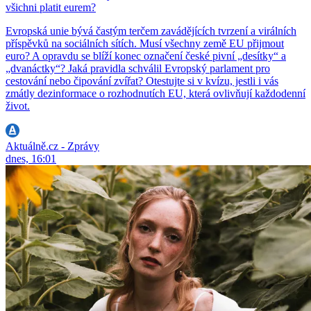
všichni platit eurem?
Evropská unie bývá častým terčem zavádějících tvrzení a virálních
příspěvků na sociálních sítích. Musí všechny země EU přijmout
euro? A opravdu se blíží konec označení české pivní „desítky“ a
„dvanáctky“? Jaká pravidla schválil Evropský parlament pro
cestování nebo čipování zvířat? Otestujte si v kvízu, jestli i vás
zmátly dezinformace o rozhodnutích EU, která ovlivňují každodenní
život.
Aktuálně.cz - Zprávy
dnes, 16:01