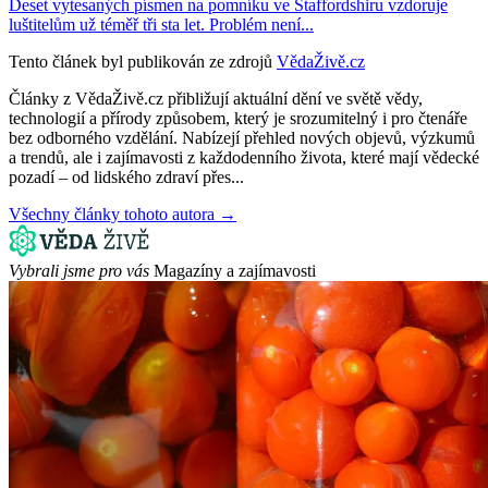
Deset vytesaných písmen na pomníku ve Staffordshiru vzdoruje
luštitelům už téměř tři sta let. Problém není...
Tento článek byl publikován ze zdrojů
VědaŽivě.cz
Články z VědaŽivě.cz přibližují aktuální dění ve světě vědy,
technologií a přírody způsobem, který je srozumitelný i pro čtenáře
bez odborného vzdělání. Nabízejí přehled nových objevů, výzkumů
a trendů, ale i zajímavosti z každodenního života, které mají vědecké
pozadí – od lidského zdraví přes...
Všechny články tohoto autora →
Vybrali jsme pro vás
Magazíny a zajímavosti