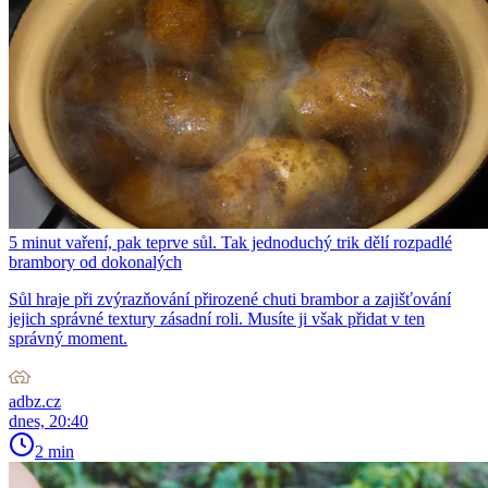
5 minut vaření, pak teprve sůl. Tak jednoduchý trik dělí rozpadlé
brambory od dokonalých
Sůl hraje při zvýrazňování přirozené chuti brambor a zajišťování
jejich správné textury zásadní roli. Musíte ji však přidat v ten
správný moment.
adbz.cz
dnes, 20:40
2 min