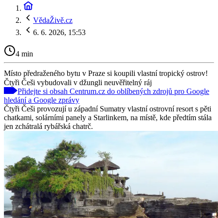
VědaŽivě.cz
6. 6. 2026, 15:53
4 min
Místo předraženého bytu v Praze si koupili vlastní tropický ostrov!
Čtyři Češi vybudovali v džungli neuvěřitelný ráj
Přidejte si obsah Centrum.cz do oblíbených zdrojů pro Google
hledání a Google zprávy
Čtyři Češi provozují u západní Sumatry vlastní ostrovní resort s pěti
chatkami, solárními panely a Starlinkem, na místě, kde předtím stála
jen zchátralá rybářská chatrč.