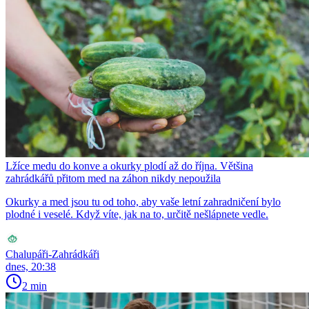
Lžíce medu do konve a okurky plodí až do října. Většina
zahrádkářů přitom med na záhon nikdy nepoužila
Okurky a med jsou tu od toho, aby vaše letní zahradničení bylo
plodné i veselé. Když víte, jak na to, určitě nešlápnete vedle.
Chalupáři-Zahrádkáři
dnes, 20:38
2 min