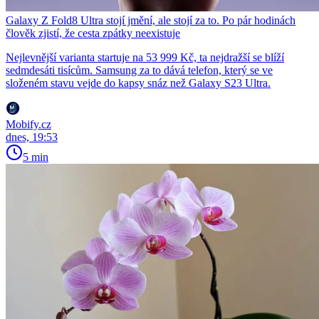
Galaxy Z Fold8 Ultra stojí jmění, ale stojí za to. Po pár hodinách
člověk zjistí, že cesta zpátky neexistuje
Nejlevnější varianta startuje na 53 999 Kč, ta nejdražší se blíží
sedmdesáti tisícům. Samsung za to dává telefon, který se ve
složeném stavu vejde do kapsy snáz než Galaxy S23 Ultra.
Mobify.cz
dnes, 19:53
5 min