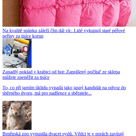
Na kvalitě spánku záleží čím dál víc. Lidé vykupují staré péřové
peřiny za tisíce korun
Zapadlý poklad v krabici od bot: Zaprášený počítač ze sklepa
můžete zpeněžit za tisíce
To, co při jarním úklidu vypadá jako jasný kandidát na odvoz do
sběrného dvoru, má pro nadšence a sběratele...
Brněnská zoo vypustila dvacet syslů. Vědci je v norách zavírají