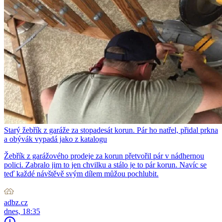
Starý žebřík z garáže za stopadesát korun. Pár ho natřel, přidal prkna
a obývák vypadá jako z katalogu
Žebřík z garážového prodeje za korun přetvořil pár v nádhernou
polici. Zabralo jim to jen chvilku a stálo je to pár korun. Navíc se
teď každé návštěvě svým dílem můžou pochlubit.
adbz.cz
dnes, 18:35