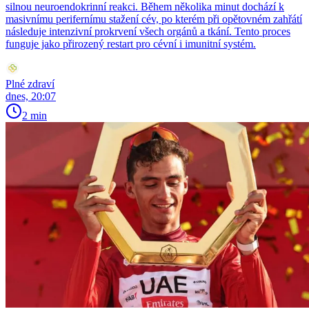
silnou neuroendokrinní reakci. Během několika minut dochází k
masivnímu perifernímu stažení cév, po kterém při opětovném zahřátí
následuje intenzivní prokrvení všech orgánů a tkání. Tento proces
funguje jako přirozený restart pro cévní i imunitní systém.
Plné zdraví
dnes, 20:07
2 min