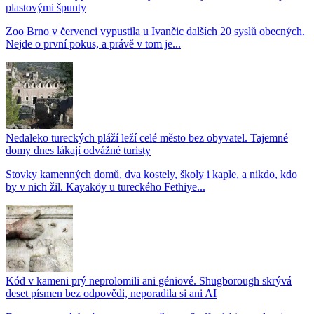
plastovými špunty
Zoo Brno v červenci vypustila u Ivančic dalších 20 syslů obecných.
Nejde o první pokus, a právě v tom je...
Nedaleko tureckých pláží leží celé město bez obyvatel. Tajemné
domy dnes lákají odvážné turisty
Stovky kamenných domů, dva kostely, školy i kaple, a nikdo, kdo
by v nich žil. Kayaköy u tureckého Fethiye...
Kód v kameni prý neprolomili ani géniové. Shugborough skrývá
deset písmen bez odpovědi, neporadila si ani AI