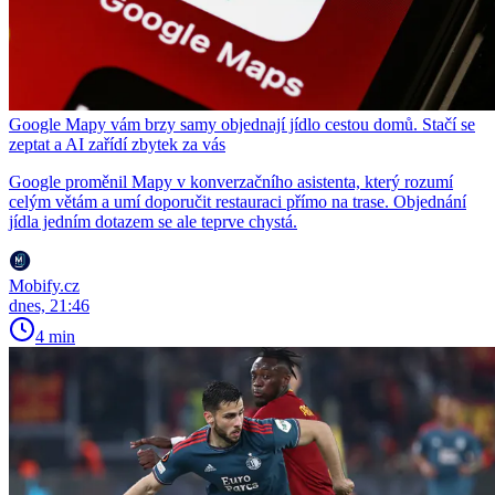
Google Mapy vám brzy samy objednají jídlo cestou domů. Stačí se
zeptat a AI zařídí zbytek za vás
Google proměnil Mapy v konverzačního asistenta, který rozumí
celým větám a umí doporučit restauraci přímo na trase. Objednání
jídla jedním dotazem se ale teprve chystá.
Mobify.cz
dnes, 21:46
4 min