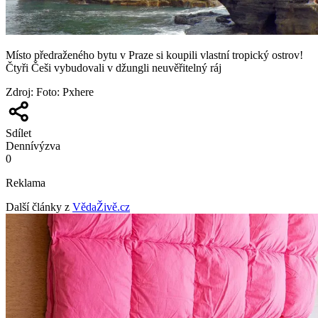
Místo předraženého bytu v Praze si koupili vlastní tropický ostrov!
Čtyři Češi vybudovali v džungli neuvěřitelný ráj
Zdroj
:
Foto: Pxhere
Sdílet
Denní
výzva
0
Reklama
Další články z
VědaŽivě.cz