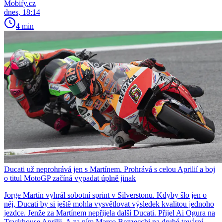
Mobify.cz
dnes, 18:14
4 min
Ducati už neprohrává jen s Martínem. Prohrává s celou Aprilií a boj
o titul MotoGP začíná vypadat úplně jinak
Jorge Martín vyhrál sobotní sprint v Silverstonu. Kdyby šlo jen o
něj, Ducati by si ještě mohla vysvětlovat výsledek kvalitou jednoho
jezdce. Jenže za Martínem nepřijela další Ducati. Přijel Ai Ogura na
Trackhouse Aprilii. A za ním Marco Bezzecchi na druhé tovární