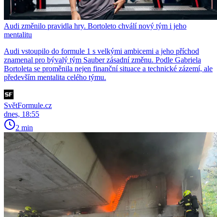
Audi změnilo pravidla hry. Bortoleto chválí nový tým i jeho
mentalitu
Audi vstoupilo do formule 1 s velkými ambicemi a jeho příchod
znamenal pro bývalý tým Sauber zásadní změnu. Podle Gabriela
Bortoleta se proměnila nejen finanční situace a technické zázemí, ale
především mentalita celého týmu.
SvětFormule.cz
dnes, 18:55
2 min