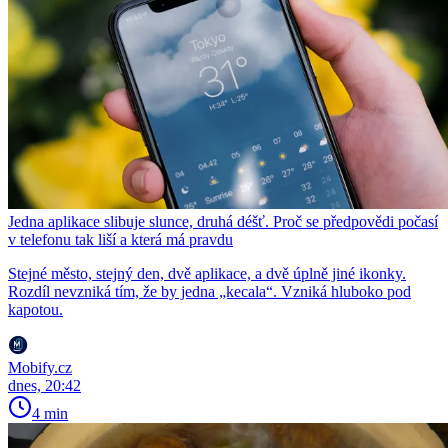
Jedna aplikace slibuje slunce, druhá déšť. Proč se předpovědi počasí
v telefonu tak liší a která má pravdu
Stejné město, stejný den, dvě aplikace, a dvě úplně jiné ikonky.
Rozdíl nevzniká tím, že by jedna „kecala“. Vzniká hluboko pod
kapotou.
Mobify.cz
dnes, 20:42
4 min