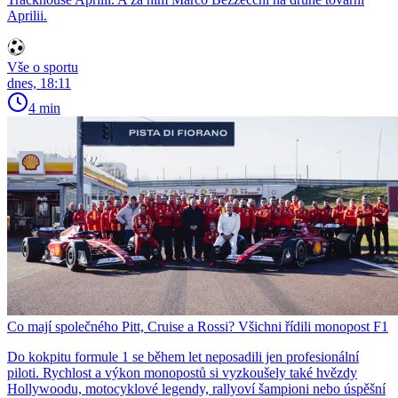
Aprilii.
Vše o sportu
dnes, 18:11
4 min
Co mají společného Pitt, Cruise a Rossi? Všichni řídili monopost F1
Do kokpitu formule 1 se během let neposadili jen profesionální
piloti. Rychlost a výkon monopostů si vyzkoušely také hvězdy
Hollywoodu, motocyklové legendy, rallyoví šampioni nebo úspěšní