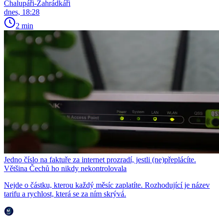
Chalupáři-Zahrádkáři
dnes, 18:28
2 min
Jedno číslo na faktuře za internet prozradí, jestli (ne)přeplácíte.
Většina Čechů ho nikdy nekontrolovala
Nejde o částku, kterou každý měsíc zaplatíte. Rozhodující je název
tarifu a rychlost, která se za ním skrývá.