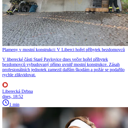
Plameny v mostní konstrukci: V Liberci hořel příbytek bezdomovců
V liberecké části Staré Pavlovice dnes večer hořel příbytek
bezdomovců vybudovaný přímo uvnitř mostní konstrukce. Zásah
profesionálních jednotek zamezil dalším škodám a požár se podařilo
rychle zlikvidovat.
Liberecká Drbna
dnes, 18:52
1 min