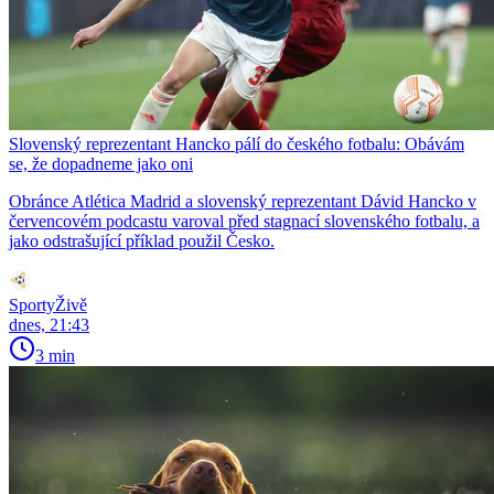
Slovenský reprezentant Hancko pálí do českého fotbalu: Obávám
se, že dopadneme jako oni
Obránce Atlética Madrid a slovenský reprezentant Dávid Hancko v
červencovém podcastu varoval před stagnací slovenského fotbalu, a
jako odstrašující příklad použil Česko.
SportyŽivě
dnes, 21:43
3 min