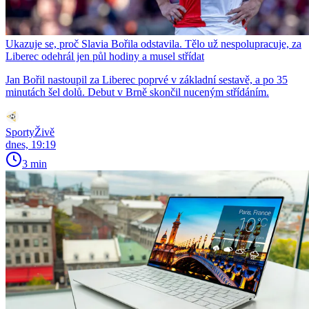
Ukazuje se, proč Slavia Bořila odstavila. Tělo už nespolupracuje, za
Liberec odehrál jen půl hodiny a musel střídat
Jan Bořil nastoupil za Liberec poprvé v základní sestavě, a po 35
minutách šel dolů. Debut v Brně skončil nuceným střídáním.
SportyŽivě
dnes, 19:19
3 min