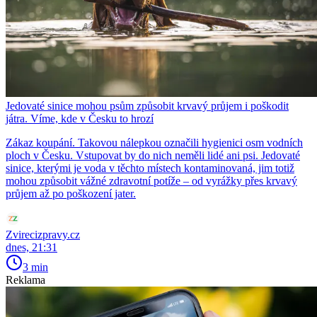
Jedovaté sinice mohou psům způsobit krvavý průjem i poškodit
játra. Víme, kde v Česku to hrozí
Zákaz koupání. Takovou nálepkou označili hygienici osm vodních
ploch v Česku. Vstupovat by do nich neměli lidé ani psi. Jedovaté
sinice, kterými je voda v těchto místech kontaminovaná, jim totiž
mohou způsobit vážné zdravotní potíže – od vyrážky přes krvavý
průjem až po poškození jater.
Zvirecizpravy.cz
dnes, 21:31
3 min
Reklama