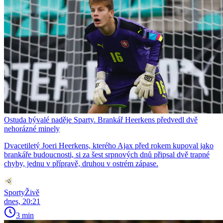
Ostuda bývalé naděje Sparty. Brankář Heerkens předvedl dvě
nehorázné minely
Dvacetiletý Joeri Heerkens, kterého Ajax před rokem kupoval jako
brankáře budoucnosti, si za šest srpnových dnů připsal dvě trapné
chyby, jednu v přípravě, druhou v ostrém zápase.
SportyŽivě
dnes, 20:21
3 min