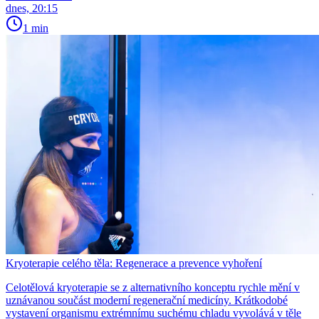
dnes, 20:15
1 min
Kryoterapie celého těla: Regenerace a prevence vyhoření
Celotělová kryoterapie se z alternativního konceptu rychle mění v
uznávanou součást moderní regenerační medicíny. Krátkodobé
vystavení organismu extrémnímu suchému chladu vyvolává v těle