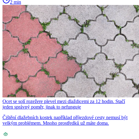
2 min
Ocet se solí rozežere plevel mezi dlaždicemi za 12 hodin. Stačí
jeden správný poměr, jinak to nefunguje
Čištění dlažebních kostek například příjezdové cesty nemusí být
velkým problémem. Mnoho prostředků už máte doma.