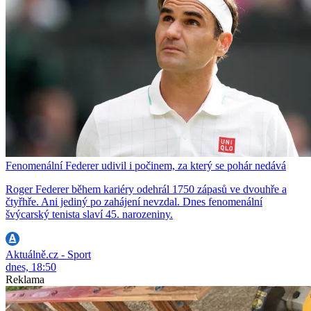
Fenomenální Federer udivil i počinem, za který se pohár nedává
Roger Federer během kariéry odehrál 1750 zápasů ve dvouhře a
čtyřhře. Ani jediný po zahájení nevzdal. Dnes fenomenální
švýcarský tenista slaví 45. narozeniny.
Aktuálně.cz - Sport
dnes, 18:50
Reklama