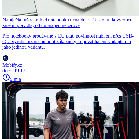
Nabíječku už v krabici notebooku nenajdete. EU donutila výrobce
změnit pravidla, od dubna jedině za své
Pro notebooky prodávané v EU platí povinnost nabíjení přes USB-
C, a výrobci už nesmí nutit zákazníky kupovat balení s adaptérem
jako jedinou variantu.
Mobify.cz
dnes, 19:17
5 min