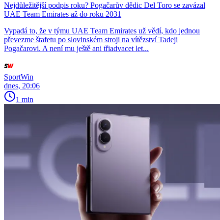
Nejdůležitější podpis roku? Pogačarův dědic Del Toro se zavázal
UAE Team Emirates až do roku 2031
Vypadá to, že v týmu UAE Team Emirates už vědí, kdo jednou
převezme štafetu po slovinském stroji na vítězství Tadeji
Pogačarovi. A není mu ještě ani třiadvacet let...
SportWin
dnes, 20:06
1 min