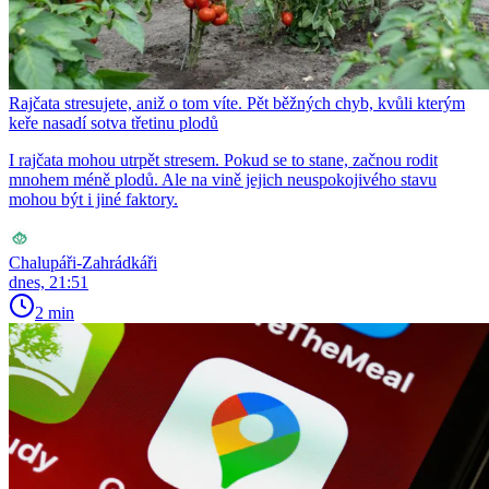
Rajčata stresujete, aniž o tom víte. Pět běžných chyb, kvůli kterým
keře nasadí sotva třetinu plodů
I rajčata mohou utrpět stresem. Pokud se to stane, začnou rodit
mnohem méně plodů. Ale na vině jejich neuspokojivého stavu
mohou být i jiné faktory.
Chalupáři-Zahrádkáři
dnes, 21:51
2 min