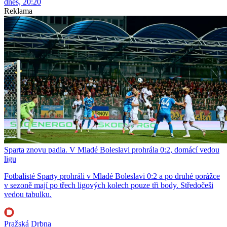
dnes, 20:20
Reklama
Sparta znovu padla. V Mladé Boleslavi prohrála 0:2, domácí vedou
ligu
Fotbalisté Sparty prohráli v Mladé Boleslavi 0:2 a po druhé porážce
v sezoně mají po třech ligových kolech pouze tři body. Středočeši
vedou tabulku.
Pražská Drbna