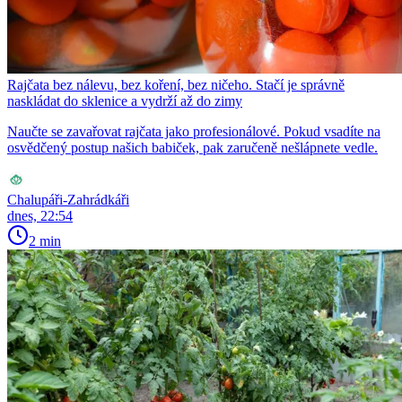
Rajčata bez nálevu, bez koření, bez ničeho. Stačí je správně
naskládat do sklenice a vydrží až do zimy
Naučte se zavařovat rajčata jako profesionálové. Pokud vsadíte na
osvědčený postup našich babiček, pak zaručeně nešlápnete vedle.
Chalupáři-Zahrádkáři
dnes, 22:54
2 min