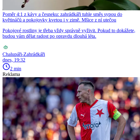
Poměr 4:1 z kávy a česneku: zahrádkáři tuhle směs sypou do
květináčů a pokojovky kvetou i v zimě. Mšice z ní utečou
Pokojové rostliny je třeba vždy správně vyživit. Pokud to dokážete,
budou vám dělat radost po opravdu dlouhá léta.
Chalupáři-Zahrádkáři
dnes, 19:32
2 min
Reklama