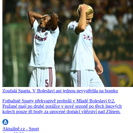
Zoufalá Sparta. V Boleslavi ani jednou nevystřelila na branku
Fotbalisté Sparty překvapivě prohráli v Mladé Boleslavi 0:2.
Pražané mají po druhé porážce v nové sezoně po třech ligových
kolech pouze tři body za upocené domácí vítězství nad Zlínem.
Aktuálně.cz - Sport