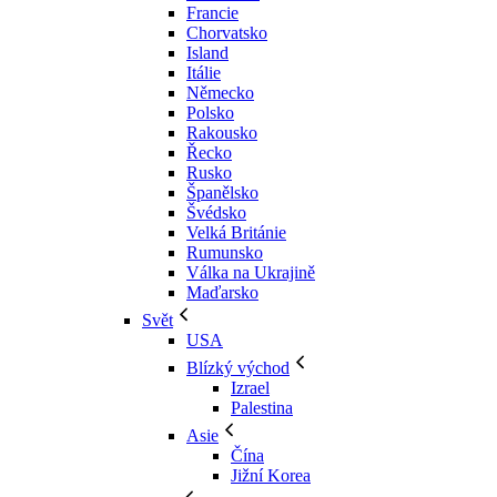
Francie
Chorvatsko
Island
Itálie
Německo
Polsko
Rakousko
Řecko
Rusko
Španělsko
Švédsko
Velká Británie
Rumunsko
Válka na Ukrajině
Maďarsko
Svět
USA
Blízký východ
Izrael
Palestina
Asie
Čína
Jižní Korea