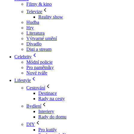
Filmy & kino
Televize
Reality show
Hudba
Hry
Literatura
Výtvarné umění
Divadlo
Digi a stream
Celebrity
Módní policie
Pro pamětníky
Nové tváře
Lifestyle
Cestování
Destinace
Rady na cesty
Bydlení
Interiery
Rady do domu
DIY
Pro kutily