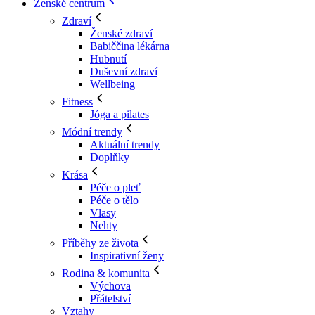
Ženské centrum
Zdraví
Ženské zdraví
Babiččina lékárna
Hubnutí
Duševní zdraví
Wellbeing
Fitness
Jóga a pilates
Módní trendy
Aktuální trendy
Doplňky
Krása
Péče o pleť
Péče o tělo
Vlasy
Nehty
Příběhy ze života
Inspirativní ženy
Rodina & komunita
Výchova
Přátelství
Vztahy