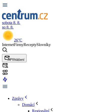
sobota 8. 8.
so 8. 8.
26°C
Internet
Firmy
Recepty
Slovníky
Přihlášení
Zprávy
Domácí
Regionální