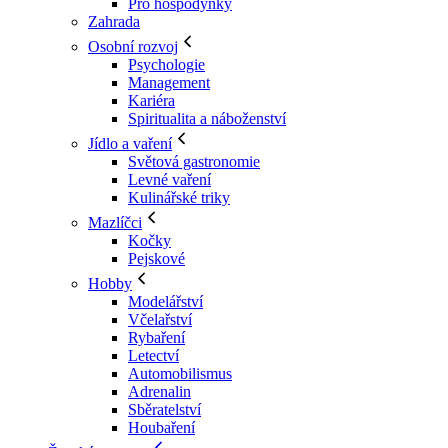
Pro hospodyňky
Zahrada
Osobní rozvoj
Psychologie
Management
Kariéra
Spiritualita a náboženství
Jídlo a vaření
Světová gastronomie
Levné vaření
Kulinářské triky
Mazlíčci
Kočky
Pejskové
Hobby
Modelářství
Včelařství
Rybaření
Letectví
Automobilismus
Adrenalin
Sběratelství
Houbaření