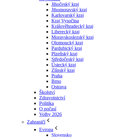
Jihočeský kraj
Jihomoravský kraj
Karlovarský kraj
Kraj Vysočina
Králověhradecký kraj
Liberecký kraj
Moravskoslezský kraj
Olomoucký kraj
Pardubický kraj
Plzeňský kraj
Středočeský kraj
Ústecký kraj
Zlínský kraj
Praha
Brno
Ostrava
Školství
Zdravotnictví
Politika
O počasí
Volby 2026
Zahraničí
Evropa
Slovensko