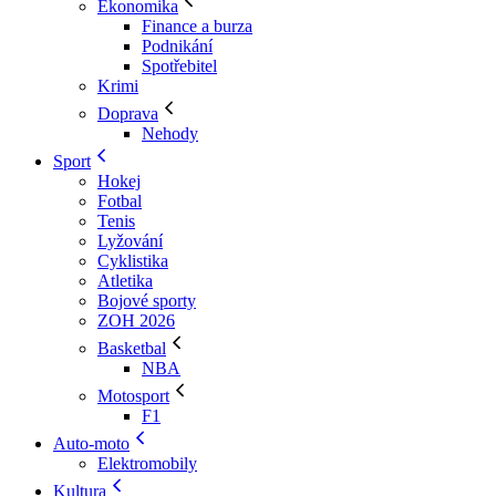
Ekonomika
Finance a burza
Podnikání
Spotřebitel
Krimi
Doprava
Nehody
Sport
Hokej
Fotbal
Tenis
Lyžování
Cyklistika
Atletika
Bojové sporty
ZOH 2026
Basketbal
NBA
Motosport
F1
Auto-moto
Elektromobily
Kultura