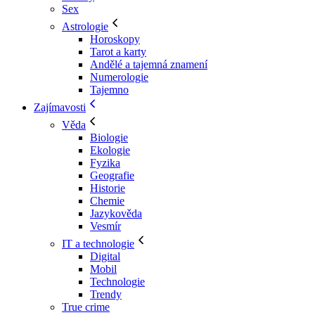
Sex
Astrologie
Horoskopy
Tarot a karty
Andělé a tajemná znamení
Numerologie
Tajemno
Zajímavosti
Věda
Biologie
Ekologie
Fyzika
Geografie
Historie
Chemie
Jazykověda
Vesmír
IT a technologie
Digital
Mobil
Technologie
Trendy
True crime