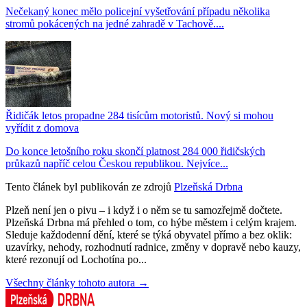
Nečekaný konec mělo policejní vyšetřování případu několika
stromů pokácených na jedné zahradě v Tachově....
Řidičák letos propadne 284 tisícům motoristů. Nový si mohou
vyřídit z domova
Do konce letošního roku skončí platnost 284 000 řidičských
průkazů napříč celou Českou republikou. Nejvíce...
Tento článek byl publikován ze zdrojů
Plzeňská Drbna
Plzeň není jen o pivu – i když i o něm se tu samozřejmě dočtete.
Plzeňská Drbna má přehled o tom, co hýbe městem i celým krajem.
Sleduje každodenní dění, které se týká obyvatel přímo a bez oklik:
uzavírky, nehody, rozhodnutí radnice, změny v dopravě nebo kauzy,
které rezonují od Lochotína po...
Všechny články tohoto autora →