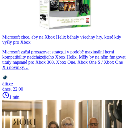
Microsoft chce, aby na Xbox Helix běhaly všechny hry, které kdy
vyšly pro Xbox
Microsoft začal prosazovat strategii v podobě maximální herní
kompatibility nadcházejícího Xbox Helix. Měly by na něm fungovat
tituly napsané pro Xbox 360, Xbox One, Xbox One S / Xbox One
X i novinky…
diit.cz
dnes, 22:00
1 min