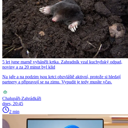
5 let jsme marně vyháněli krtka. Zahradník vzal kuchyňský odpad,
noviny a za 20 minut byl klid
Na jaře a na podzim jsou krtci obzvláště aktivní, protože si hledají
partnery a připravují se na zimu. Vypudit je tedy musíte včas.
Chalupáři-Zahrádkáři
dnes, 20:45
2 min