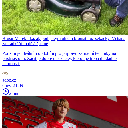
Brusíř Marek ukázal, pod jakým úhlem brousit nůž sekačky. Většina
zahrádkářů to dělá špatně
Podzim je ideálním obdobím pro přípravu zahradní techniky na
příští sezonu. Začít je dobré u sekačky, kterou je třeba důkladně
nabrousit.
adbz.cz
dnes, 21:39
2 min