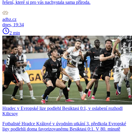
řešení, které si pro vás nachystala sama příroda.
adbz.cz
dnes, 19:34
2 min
Hradec v Evropské lize podlehl Besiktasi 0:1, v oslabení rozhodl
Kilicsoy
Fotbalisté Hradce Králové v úvodním utkání 3. předkola Evropské
ligy podlehli doma favorizovanému Besiktasi 0:1. V 80. minutě