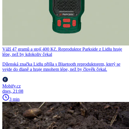
Váží 47 gramů a stojí 400 Kč. Reproduktor Parkside z Lidlu hraje
lépe, než by kdokoliv čekal
Dílenská značka Lidlu přišla s Bluetooth reproduktorem, který se
vejde do dlaně a hraje mnohem lépe, než by člověk čekal.
Mobify.cz
dnes, 21:08
3 min