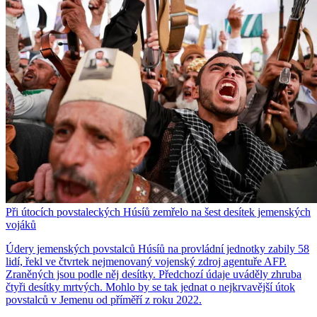
Při útocích povstaleckých Húsíů zemřelo na šest desítek jemenských
vojáků
Údery jemenských povstalců Húsíů na provládní jednotky zabily 58
lidí, řekl ve čtvrtek nejmenovaný vojenský zdroj agentuře AFP.
Zraněných jsou podle něj desítky. Předchozí údaje uváděly zhruba
čtyři desítky mrtvých. Mohlo by se tak jednat o nejkrvavější útok
povstalců v Jemenu od příměří z roku 2022.