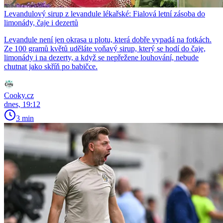
Levandulový sirup z levandule lékařské: Fialová letní zásoba do
limonády, čaje i dezertů
Levandule není jen okrasa u plotu, která dobře vypadá na fotkách.
Ze 100 gramů květů uděláte voňavý sirup, který se hodí do čaje,
limonády i na dezerty, a když se nepřežene louhování, nebude
chutnat jako skříň po babičce.
Cooky.cz
dnes, 19:12
3 min