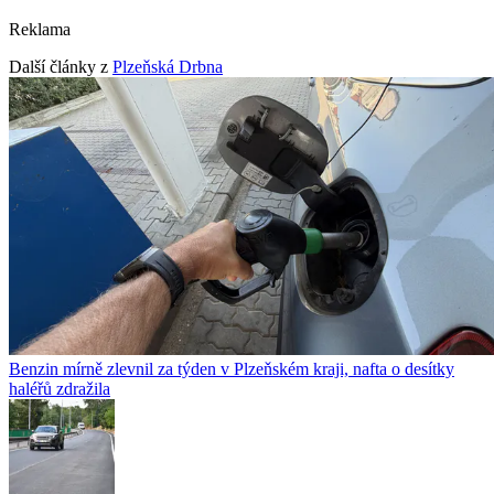
Reklama
Další články z
Plzeňská Drbna
Benzin mírně zlevnil za týden v Plzeňském kraji, nafta o desítky
haléřů zdražila