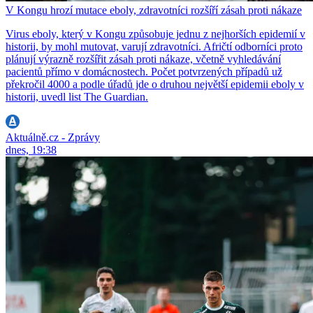
V Kongu hrozí mutace eboly, zdravotníci rozšíří zásah proti nákaze
Virus eboly, který v Kongu způsobuje jednu z nejhorších epidemií v
historii, by mohl mutovat, varují zdravotníci. Afričtí odborníci proto
plánují výrazně rozšířit zásah proti nákaze, včetně vyhledávání
pacientů přímo v domácnostech. Počet potvrzených případů už
překročil 4000 a podle úřadů jde o druhou největší epidemii eboly v
historii, uvedl list The Guardian.
Aktuálně.cz - Zprávy
dnes, 19:38