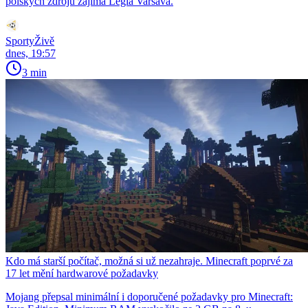
polských zdrojů zajímá Legia Varšava.
SportyŽivě
dnes, 19:57
3 min
Kdo má starší počítač, možná si už nezahraje. Minecraft poprvé za
17 let mění hardwarové požadavky
Mojang přepsal minimální i doporučené požadavky pro Minecraft: