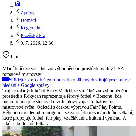
Zprávy
Domácí
Regionální
Plzeňský kraj
9. 7. 2026, 12:30
4 min
Mladí hráči ze sociálně znevýhodněného prostředí uvidí v USA
fotbalové mistrovství
Přidejte si obsah Centrum.cz do oblíbených zdrojů pro Google
hledání a Google zprávy
Trojice mladých hráčů Roky Madrid ze sociálně znevýhodněného
prostředí z Rokycan reprezentuje férový fotbal v Bostonu, kde
budou mimo jiné sledovat čtvrtfinálový zápas fotbalového
mistrovství světa. Odletěli s českou výpravou Fair Play Pointu.
Během sedmidenního programu se zapojí do mezinárodního setkání,
které propojuje fotbal, fair play, vzdělávání a kulturní výměnu. A
také se bude hrát fotbal.