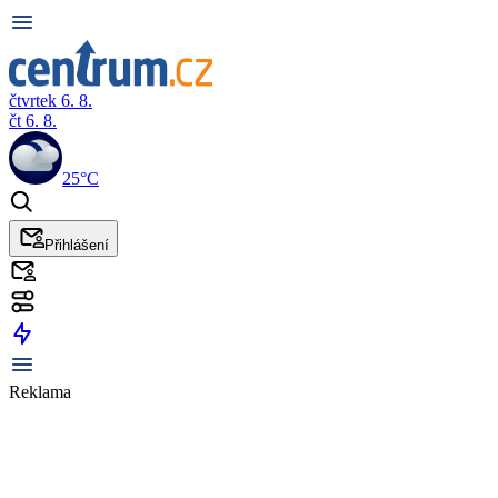
čtvrtek 6. 8.
čt 6. 8.
25°C
Přihlášení
Reklama