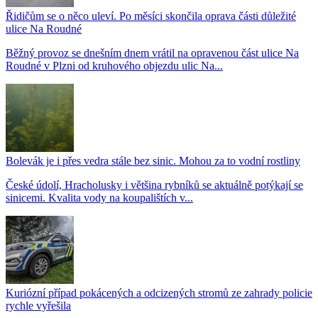
Řidičům se o něco uleví. Po měsíci skončila oprava části důležité
ulice Na Roudné
Běžný provoz se dnešním dnem vrátil na opravenou část ulice Na
Roudné v Plzni od kruhového objezdu ulic Na...
Bolevák je i přes vedra stále bez sinic. Mohou za to vodní rostliny
České údolí, Hracholusky i většina rybníků se aktuálně potýkají se
sinicemi. Kvalita vody na koupalištích v...
Kuriózní případ pokácených a odcizených stromů ze zahrady policie
rychle vyřešila