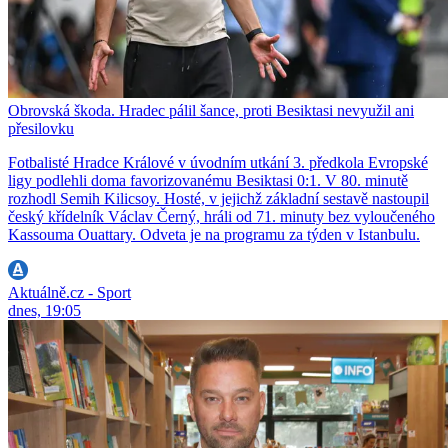
Obrovská škoda. Hradec pálil šance, proti Besiktasi nevyužil ani
přesilovku
Fotbalisté Hradce Králové v úvodním utkání 3. předkola Evropské
ligy podlehli doma favorizovanému Besiktasi 0:1. V 80. minutě
rozhodl Semih Kilicsoy. Hosté, v jejichž základní sestavě nastoupil
český křídelník Václav Černý, hráli od 71. minuty bez vyloučeného
Kassouma Ouattary. Odveta je na programu za týden v Istanbulu.
Aktuálně.cz - Sport
dnes, 19:05