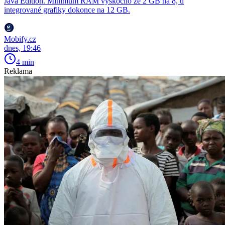
Java Edition. Minimum RAM vyskočilo ze 2 GB na 8, u
integrované grafiky dokonce na 12 GB.
Mobify.cz
dnes, 19:46
4 min
Reklama