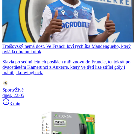
Trpišovský nemá dost. Ve Francii loví rychlíka Mandengueho, který
ovládá obranu i útok
Slavia po sedmi letních posilách míří znovu do Francie, tentokrát po
dvacetiletém Kamerunci z Auxerre, který ve třetí lize střílel góly i
bránil jako wingback.
SportyŽivě
dnes, 22:05
3 min