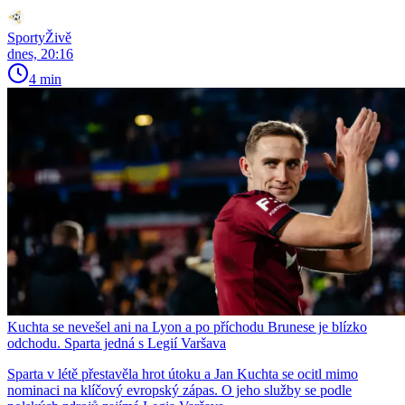
SportyŽivě
dnes, 20:16
4 min
Kuchta se nevešel ani na Lyon a po příchodu Brunese je blízko
odchodu. Sparta jedná s Legií Varšava
Sparta v létě přestavěla hrot útoku a Jan Kuchta se ocitl mimo
nominaci na klíčový evropský zápas. O jeho služby se podle