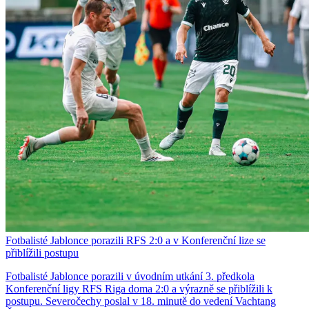
Fotbalisté Jablonce porazili RFS 2:0 a v Konferenční lize se
přiblížili postupu
Fotbalisté Jablonce porazili v úvodním utkání 3. předkola
Konferenční ligy RFS Riga doma 2:0 a výrazně se přiblížili k
postupu. Severočechy poslal v 18. minutě do vedení Vachtang