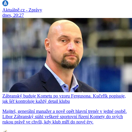
Aktuálně.cz - Zprávy
dnes, 20:27
Zábranský buduje Kometu po vzoru Fergusona. Kučeřík popisuje,
jak šéf kontroluje každý detail klubu
Majitel, generální manažer a nově opět hlavní trenér v jedné osobě.
Libor Zábranský stáhl veškeré sportovní řízení Komety do svých
rukou právě ve chvíli, kdy klub míří do nové éry.