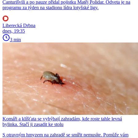
Čanturišvili a po pauze přidal pojistku Matěj Polidar. Odveta je na
programu za týden na stadionu lídra lotyšské ligy.
Liberecká Drbna
dnes, 19:35
3 min
Komáři a klíšťata se vyhýbají zahradám, kde roste tahle levná
bylinka. Stačí ji zasadit ke stolu
S otravným hmyzem na zahradě se smířit nemusíte. Pomůže vám