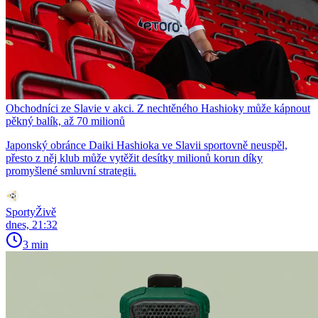
Obchodníci ze Slavie v akci. Z nechtěného Hashioky může kápnout
pěkný balík, až 70 milionů
Japonský obránce Daiki Hashioka ve Slavii sportovně neuspěl,
přesto z něj klub může vytěžit desítky milionů korun díky
promyšlené smluvní strategii.
SportyŽivě
dnes, 21:32
3 min