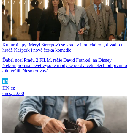
Kulturní tipy: Meryl Streepová se vrací v ikonické roli, divadlo na
hradě Kašperk i nová česká komedie
Ďábel nosí Pradu 2 FILM, režie David Frankel, na Disney+
Nekompromisní svět vysoké módy se po dvaceti letech od prvního
dílu vrátil. Nesmlouvavá...
HN.cz
dnes, 22:00