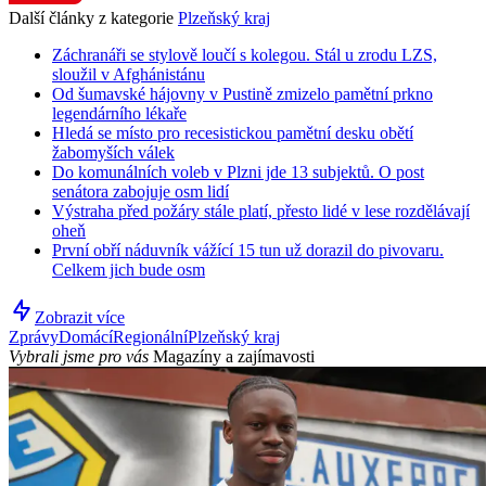
Další články z kategorie
Plzeňský kraj
Záchranáři se stylově loučí s kolegou. Stál u zrodu LZS,
sloužil v Afghánistánu
Od šumavské hájovny v Pustině zmizelo pamětní prkno
legendárního lékaře
Hledá se místo pro recesistickou pamětní desku obětí
žabomyších válek
Do komunálních voleb v Plzni jde 13 subjektů. O post
senátora zabojuje osm lidí
Výstraha před požáry stále platí, přesto lidé v lese rozdělávají
oheň
První obří náduvník vážící 15 tun už dorazil do pivovaru.
Celkem jich bude osm
Zobrazit více
Zprávy
Domácí
Regionální
Plzeňský kraj
Vybrali jsme pro vás
Magazíny a zajímavosti