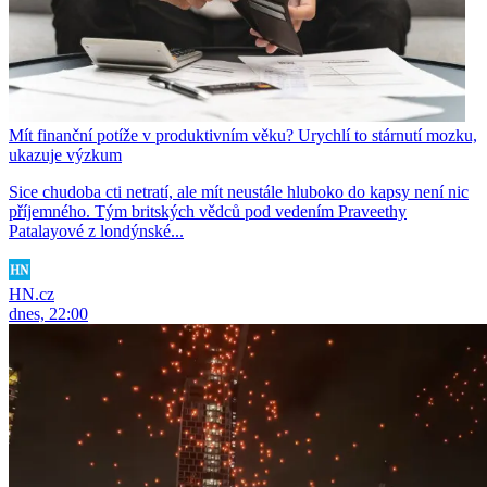
Mít finanční potíže v produktivním věku? Urychlí to stárnutí mozku,
ukazuje výzkum
Sice chudoba cti netratí, ale mít neustále hluboko do kapsy není nic
příjemného. Tým britských vědců pod vedením Praveethy
Patalayové z londýnské...
HN.cz
dnes, 22:00