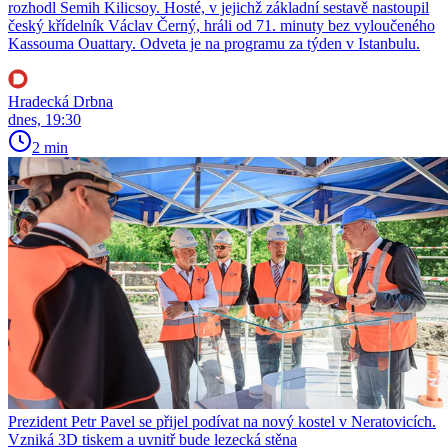
rozhodl Semih Kilicsoy. Hosté, v jejichž základní sestavě nastoupil
český křídelník Václav Černý, hráli od 71. minuty bez vyloučeného
Kassouma Ouattary. Odveta je na programu za týden v Istanbulu.
Hradecká Drbna
dnes, 19:30
2 min
Prezident Petr Pavel se přijel podívat na nový kostel v Neratovicích.
Vzniká 3D tiskem a uvnitř bude lezecká stěna