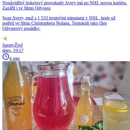
Nenáviděný hokejový provokatér Avery má po NHL novou kariéru.
Zazářil i ve filmu Odyssea
Sean Avery, muž s 1 533 trestnými minutami v NHL, hraje už
potřetí ve filmu Christophera Nolana. Tentokrát jako člen
Odysseovy posádky.
SportyŽivě
dnes, 19:17
4 min