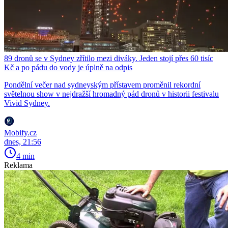
89 dronů se v Sydney zřítilo mezi diváky. Jeden stojí přes 60 tisíc
Kč a po pádu do vody je úplně na odpis
Pondělní večer nad sydneyským přístavem proměnil rekordní
světelnou show v nejdražší hromadný pád dronů v historii festivalu
Vivid Sydney.
Mobify.cz
dnes, 21:56
4 min
Reklama