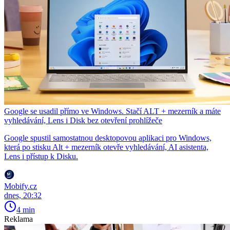
Google se usadil přímo ve Windows. Stačí ALT + mezerník a máte
vyhledávání, Lens i Disk bez otevření prohlížeče
Google spustil samostatnou desktopovou aplikaci pro Windows,
která po stisku Alt + mezerník otevře vyhledávání, AI asistenta,
Lens i přístup k Disku.
Mobify.cz
dnes, 20:32
4 min
Reklama