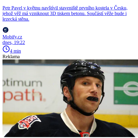
Petr Pavel v květnu navštívil staveniště prvního kostela v Česku,
jehož věž má vzniknout 3D tiskem betonu. Součástí věže bude i
lezecká stěna.
Mobify.cz
dnes, 19:22
4 min
Reklama