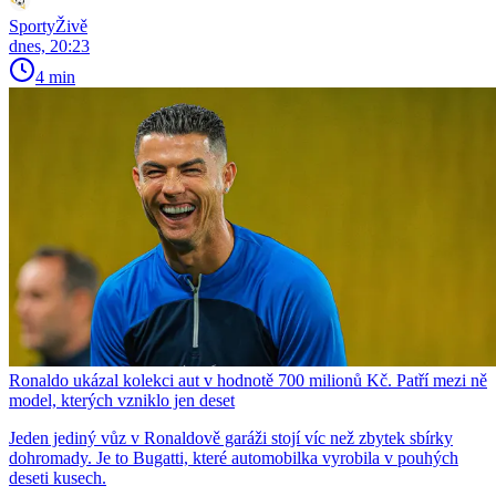
SportyŽivě
dnes, 20:23
4 min
Ronaldo ukázal kolekci aut v hodnotě 700 milionů Kč. Patří mezi ně
model, kterých vzniklo jen deset
Jeden jediný vůz v Ronaldově garáži stojí víc než zbytek sbírky
dohromady. Je to Bugatti, které automobilka vyrobila v pouhých
deseti kusech.