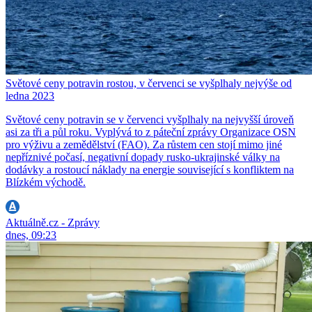
Světové ceny potravin rostou, v červenci se vyšplhaly nejvýše od
ledna 2023
Světové ceny potravin se v červenci vyšplhaly na nejvyšší úroveň
asi za tři a půl roku. Vyplývá to z páteční zprávy Organizace OSN
pro výživu a zemědělství (FAO). Za růstem cen stojí mimo jiné
nepříznivé počasí, negativní dopady rusko-ukrajinské války na
dodávky a rostoucí náklady na energie související s konfliktem na
Blízkém východě.
Aktuálně.cz - Zprávy
dnes, 09:23