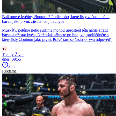
Balkonové květiny žloutnou? Podle toho, které listy začnou měnit
barvu jako první, zjistíte, co jim chybí
Muškáty, petúnie nebo surfinie mohou uprostřed léta náhle ztratit
barvu a přestat kvést. Než však sáhnete po hnojivu, prohlédněte si,
které listy žloutnou jako první. Právě tam se často skrývá odpověď.
Trendy Život
dnes, 09:55
3 min
Reklama