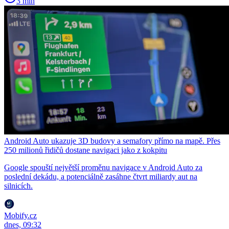
3 min
Android Auto ukazuje 3D budovy a semafory přímo na mapě. Přes
250 milionů řidičů dostane navigaci jako z kokpitu
Google spouští největší proměnu navigace v Android Auto za
poslední dekádu, a potenciálně zasáhne čtvrt miliardy aut na
silnicích.
Mobify.cz
dnes, 09:32