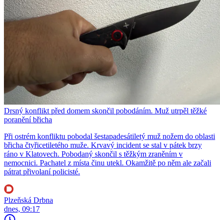
Drsný konflikt před domem skončil pobodáním. Muž utrpěl těžké
poranění břicha
Při ostrém konfliktu pobodal šestapadesátiletý muž nožem do oblasti
břicha čtyřicetiletého muže. Krvavý incident se stal v pátek brzy
ráno v Klatovech. Pobodaný skončil s těžkým zraněním v
nemocnici. Pachatel z místa činu utekl. Okamžitě po něm ale začali
pátrat přivolaní policisté.
Plzeňská Drbna
dnes, 09:17