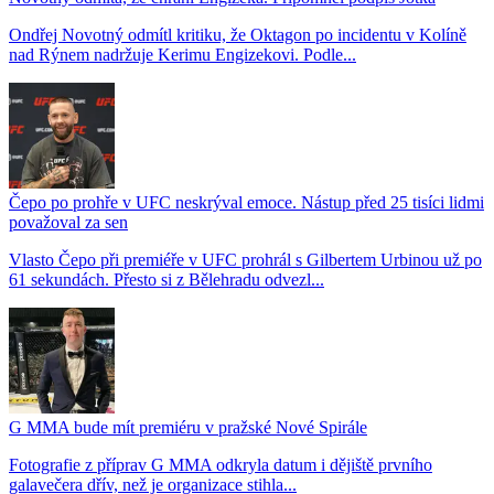
Ondřej Novotný odmítl kritiku, že Oktagon po incidentu v Kolíně
nad Rýnem nadržuje Kerimu Engizekovi. Podle...
Čepo po prohře v UFC neskrýval emoce. Nástup před 25 tisíci lidmi
považoval za sen
Vlasto Čepo při premiéře v UFC prohrál s Gilbertem Urbinou už po
61 sekundách. Přesto si z Bělehradu odvezl...
G MMA bude mít premiéru v pražské Nové Spirále
Fotografie z příprav G MMA odkryla datum i dějiště prvního
galavečera dřív, než je organizace stihla...