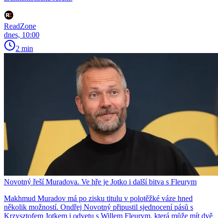
ReadZone
dnes, 10:00
2 min
Novotný řeší Muradova. Ve hře je Jotko i další bitva s Fleurym
Makhmud Muradov má po zisku titulu v polotěžké váze hned
několik možností. Ondřej Novotný připustil sjednocení pásů s
Krzysztofem Jotkem i odvetu s Willem Fleurym, která může mít dvě