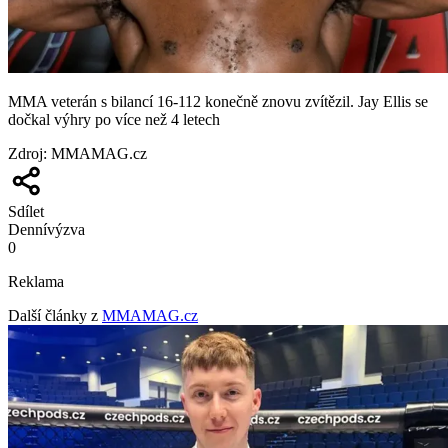
MMA veterán s bilancí 16-112 konečně znovu zvítězil. Jay Ellis se
dočkal výhry po více než 4 letech
Zdroj
:
MMAMAG.cz
Sdílet
Denní
výzva
0
Reklama
Další články z
MMAMAG.cz