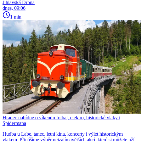
Jihlavská Drbna
dnes, 09:06
1 min
Hradec nabídne o víkendu fotbal, elektro, historické vlaky i
Spidermana
Hudba u Labe, tanec, letní kina, koncerty i výlet historickým
vlakem. Přinášíme výběr nejzajímavějších akcí, které si můžete užít