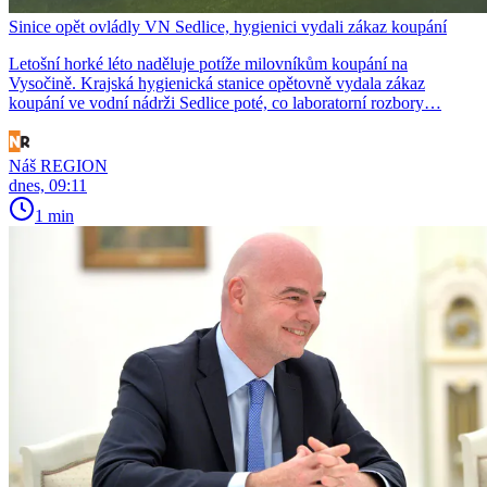
Sinice opět ovládly VN Sedlice, hygienici vydali zákaz koupání
Letošní horké léto naděluje potíže milovníkům koupání na
Vysočině. Krajská hygienická stanice opětovně vydala zákaz
koupání ve vodní nádrži Sedlice poté, co laboratorní rozbory…
Náš REGION
dnes, 09:11
1 min