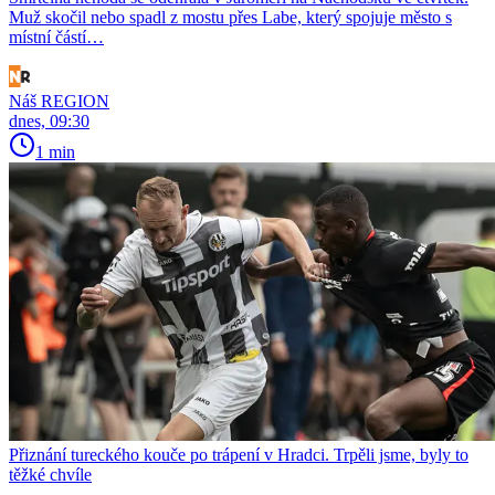
Muž skočil nebo spadl z mostu přes Labe, který spojuje město s
místní částí…
Náš REGION
dnes, 09:30
1 min
Přiznání tureckého kouče po trápení v Hradci. Trpěli jsme, byly to
těžké chvíle