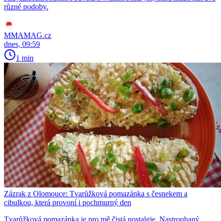
různé podoby.
MMAMAG.cz
dnes, 09:59
1 min
Zázrak z Olomouce: Tvarůžková pomazánka s česnekem a
cibulkou, která provoní i pochmurný den
Tvarůžková pomazánka je pro mě čistá nostalgie. Nastrouhaný