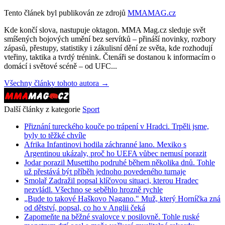
Tento článek byl publikován ze zdrojů
MMAMAG.cz
Kde končí slova, nastupuje oktagon. MMA Mag.cz sleduje svět
smíšených bojových umění bez servítků – přináší novinky, rozbory
zápasů, přestupy, statistiky i zákulisní dění ze světa, kde rozhodují
vteřiny, taktika a tvrdý trénink. Čtenáři se dostanou k informacím o
domácí i světové scéně – od UFC...
Všechny články tohoto autora →
Další články z kategorie
Sport
Přiznání tureckého kouče po trápení v Hradci. Trpěli jsme,
byly to těžké chvíle
Afrika Infantinovi hodila záchranné lano. Mexiko s
Argentinou ukázaly, proč ho UEFA vůbec nemusí porazit
Jodar porazil Musettiho podruhé během několika dnů. Tohle
už přestává být příběh jednoho povedeného turnaje
Smolař Zadražil popsal klíčovou situaci, kterou Hradec
nezvládl. Všechno se seběhlo hrozně rychle
„Bude to takové Haškovo Nagano." Muž, který Horníčka zná
od dětství, popsal, co ho v Anglii čeká
Zapomeňte na běžné svalovce v posilovně. Tohle ruské