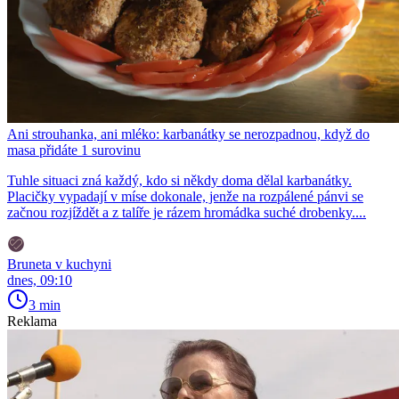
Ani strouhanka, ani mléko: karbanátky se nerozpadnou, když do
masa přidáte 1 surovinu
Tuhle situaci zná každý, kdo si někdy doma dělal karbanátky.
Placičky vypadají v míse dokonale, jenže na rozpálené pánvi se
začnou rozjíždět a z talíře je rázem hromádka suché drobenky....
Bruneta v kuchyni
dnes, 09:10
3 min
Reklama