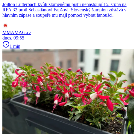
Joilton Lutterbach kvůli zlomenému prstu nenastoupí 15. srpna na
RFA 32 proti Sebastiánovi Fapšovi. Slovenský šampion zůstává v
hlavním zápase a soupeře mu mají pomoci vybrat fanoušci.
MMAMAG.cz
dnes, 09:55
1 min