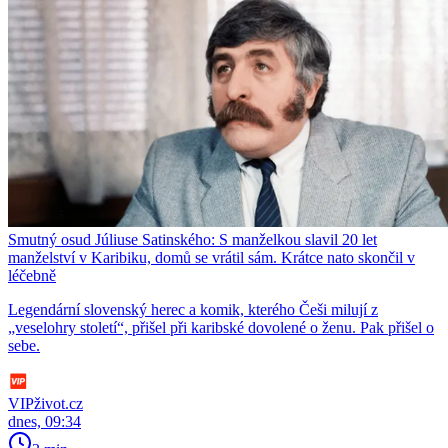
Smutný osud Júliuse Satinského: S manželkou slavil 20 let
manželství v Karibiku, domů se vrátil sám. Krátce nato skončil v
léčebně
Legendární slovenský herec a komik, kterého Češi milují z
„veselohry století“, přišel při karibské dovolené o ženu. Pak přišel o
sebe.
VIPživot.cz
dnes, 09:34