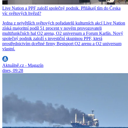
Live Nation a PPF založí společný podnik. Přilákají tím do Česka
víc světových hvězd?
Jedna z největších světových pořadatelů kulturních akcí Live Nation
získá majoritní podíl 51 procent v novém provozovateli
multifunkčních hal O2 arena, O2 universum a Forum Karlín. Nový
společný podnik založí s investiční skupinou PPF, která
prostřednictvím dceřiné firmy Bestsport O2 arenu a O2 universum
vlastní.
Aktuálně.cz - Magazín
dnes, 09:28