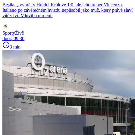
Beşiktaş vyhrál v Hradci Králové 1:0, ale jeho trenér Vincenzo
Italiano po závěrečném hvizdu nepůsobil jako muž, který právě slaví
vítězství. Mluvil o utrpení.
SportyŽivě
dnes, 09:30
3 min