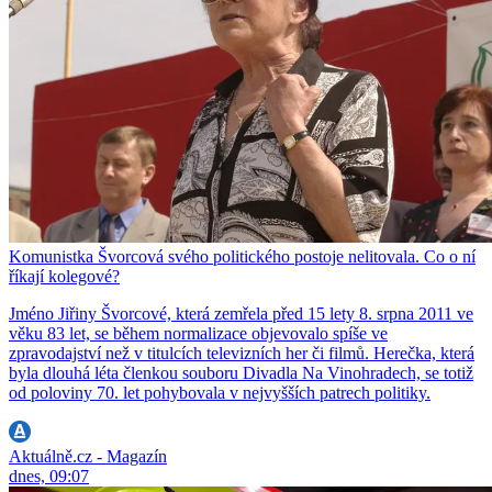
Komunistka Švorcová svého politického postoje nelitovala. Co o ní
říkají kolegové?
Jméno Jiřiny Švorcové, která zemřela před 15 lety 8. srpna 2011 ve
věku 83 let, se během normalizace objevovalo spíše ve
zpravodajství než v titulcích televizních her či filmů. Herečka, která
byla dlouhá léta členkou souboru Divadla Na Vinohradech, se totiž
od poloviny 70. let pohybovala v nejvyšších patrech politiky.
Aktuálně.cz - Magazín
dnes, 09:07