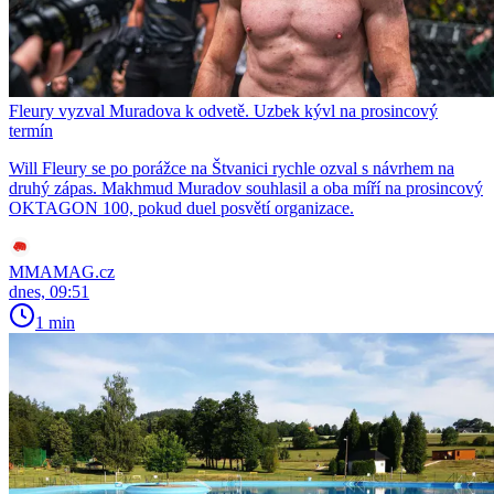
Fleury vyzval Muradova k odvetě. Uzbek kývl na prosincový
termín
Will Fleury se po porážce na Štvanici rychle ozval s návrhem na
druhý zápas. Makhmud Muradov souhlasil a oba míří na prosincový
OKTAGON 100, pokud duel posvětí organizace.
MMAMAG.cz
dnes, 09:51
1 min