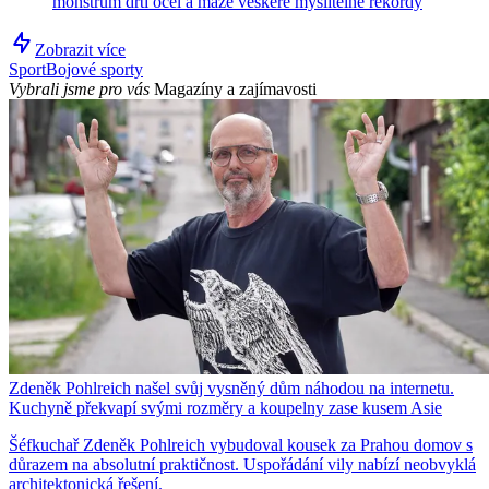
monstrum drtí ocel a maže veškeré myslitelné rekordy
Zobrazit více
Sport
Bojové sporty
Vybrali jsme pro vás
Magazíny a zajímavosti
Zdeněk Pohlreich našel svůj vysněný dům náhodou na internetu.
Kuchyně překvapí svými rozměry a koupelny zase kusem Asie
Šéfkuchař Zdeněk Pohlreich vybudoval kousek za Prahou domov s
důrazem na absolutní praktičnost. Uspořádání vily nabízí neobvyklá
architektonická řešení.