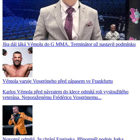
Jíra dál láká Vémolu do G MMA. Terminátor už nastavil podmínku
Vémola varuje Vosgröneho před zápasem ve Frankfurtu
Karlos Vémola před návratem do klece odmítá roli vysloužilého
veterána. Neporaženému Frédéricu Vosgrönemu...
Novotný odmítá, že chrání Engizeka. Připomněl podpis Jotka