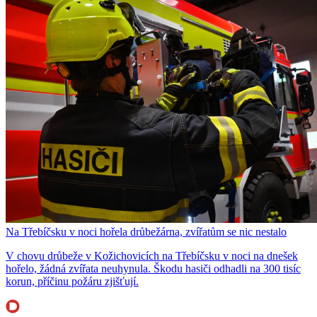
Na Třebíčsku v noci hořela drůbežárna, zvířatům se nic nestalo
V chovu drůbeže v Kožichovicích na Třebíčsku v noci na dnešek
hořelo, žádná zvířata neuhynula. Škodu hasiči odhadli na 300 tisíc
korun, příčinu požáru zjišťují.