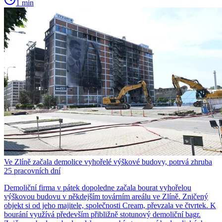
1 min
Ve Zlíně začala demolice vyhořelé výškové budovy, potrvá zhruba
25 pracovních dní
Demoliční firma v pátek dopoledne začala bourat vyhořelou
výškovou budovu v někdejším továrním areálu ve Zlíně. Zničený
objekt si od jeho majitele, společnosti Cream, převzala ve čtvrtek. K
bourání využívá především přibližně stotunový demoliční bagr.