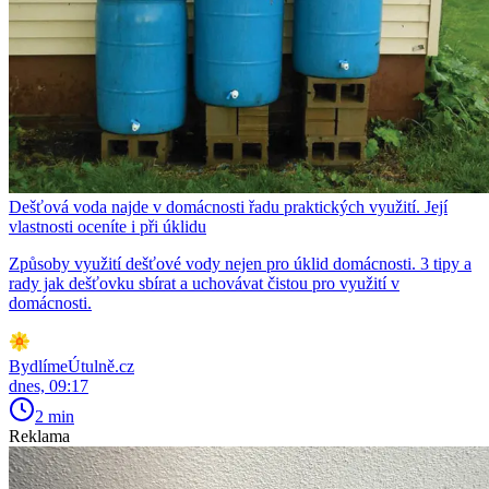
Dešťová voda najde v domácnosti řadu praktických využití. Její
vlastnosti oceníte i při úklidu
Způsoby využití dešťové vody nejen pro úklid domácnosti. 3 tipy a
rady jak dešťovku sbírat a uchovávat čistou pro využití v
domácnosti.
BydlímeÚtulně.cz
dnes, 09:17
2 min
Reklama