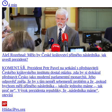
4 min
Aleš Rozehnal: Mělo by České království přímého následníka, jak
uvedl prezident?
KOMENTÁŘ. Prezident Petr Pavel na setkání s představiteli
Českého královského institutu dostal otázku, zda by si dokázal
představit Česko jako moderní parlamentní monarchii. Jeho
odpověď zněla, že by s tím neměl sebemenší problém a že „pokud
bychom měli přímého následníka – jakože jednoho máme –, tak
proč ne“. Výrok prezidenta republiky, že „následníka máme“,
otevírá
HlídacíPes.org