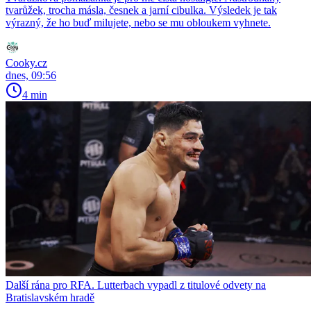
tvarůžek, trocha másla, česnek a jarní cibulka. Výsledek je tak
výrazný, že ho buď milujete, nebo se mu obloukem vyhnete.
Cooky.cz
dnes, 09:56
4 min
Další rána pro RFA. Lutterbach vypadl z titulové odvety na
Bratislavském hradě