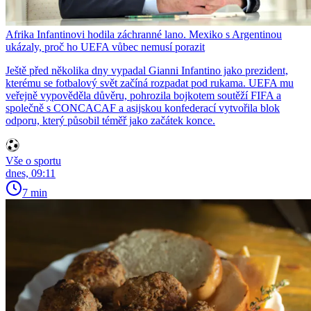
Afrika Infantinovi hodila záchranné lano. Mexiko s Argentinou
ukázaly, proč ho UEFA vůbec nemusí porazit
Ještě před několika dny vypadal Gianni Infantino jako prezident,
kterému se fotbalový svět začíná rozpadat pod rukama. UEFA mu
veřejně vypověděla důvěru, pohrozila bojkotem soutěží FIFA a
společně s CONCACAF a asijskou konfederací vytvořila blok
odporu, který působil téměř jako začátek konce.
Vše o sportu
dnes, 09:11
7 min