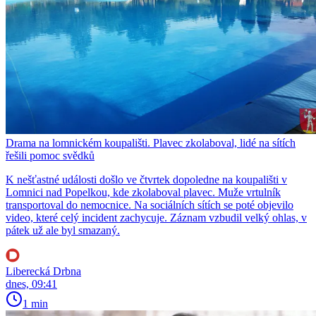
Drama na lomnickém koupališti. Plavec zkolaboval, lidé na sítích
řešili pomoc svědků
K nešťastné události došlo ve čtvrtek dopoledne na koupališti v
Lomnici nad Popelkou, kde zkolaboval plavec. Muže vrtulník
transportoval do nemocnice. Na sociálních sítích se poté objevilo
video, které celý incident zachycuje. Záznam vzbudil velký ohlas, v
pátek už ale byl smazaný.
Liberecká Drbna
dnes, 09:41
1 min