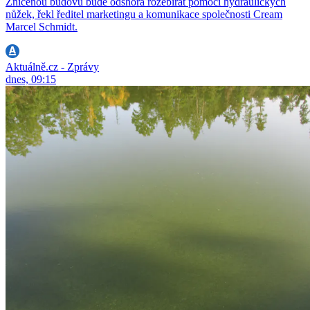
Zničenou budovu bude odshora rozebírat pomocí hydraulických
nůžek, řekl ředitel marketingu a komunikace společnosti Cream
Marcel Schmidt.
Aktuálně.cz - Zprávy
dnes, 09:15