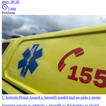
dnes, 09:30
3 min
Reklama
U festivalu Brutal Assault v Jaroměři zemřel muž po pádu z mostu
Smrtelná nehoda se odehrála v Jaroměři na Náchodsku ve čtvrtek.