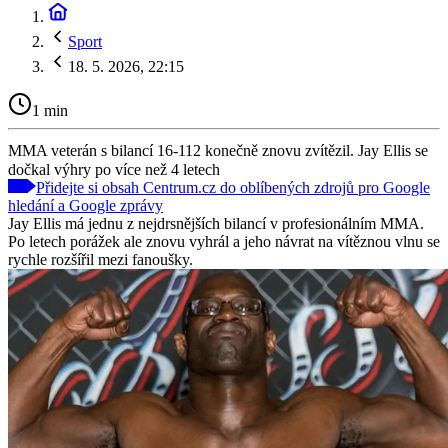
Sport
18. 5. 2026, 22:15
1 min
MMA veterán s bilancí 16-112 konečně znovu zvítězil. Jay Ellis se
dočkal výhry po více než 4 letech
Přidejte si obsah Centrum.cz do oblíbených zdrojů pro Google
hledání a Google zprávy
Jay Ellis má jednu z nejdrsnějších bilancí v profesionálním MMA.
Po letech porážek ale znovu vyhrál a jeho návrat na vítěznou vlnu se
rychle rozšířil mezi fanoušky.