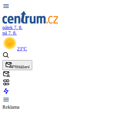
pátek 7. 8.
pá 7. 8.
23°C
Přihlášení
Reklama