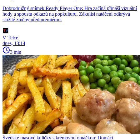
Dobrodružný snímek Ready Player One: Hra začíná přináší vizuální
hody a spoustu odkazů na popkulturu. Zákulisí natáčení odkrývá
složité změny před premiérou.
V Telce
dnes, 13:14
3 min
Švédské masové kuličky s krémovou omáčkou: Domácí