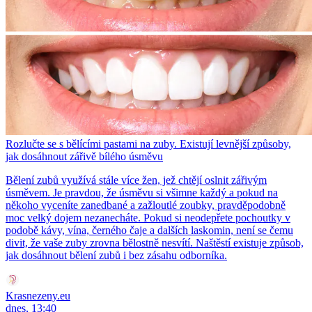
Rozlučte se s bělícími pastami na zuby. Existují levnější způsoby,
jak dosáhnout zářivě bílého úsměvu
Bělení zubů využívá stále více žen, jež chtějí oslnit zářivým
úsměvem. Je pravdou, že úsměvu si všimne každý a pokud na
někoho vyceníte zanedbané a zažloutlé zoubky, pravděpodobně
moc velký dojem nezanecháte. Pokud si neodepřete pochoutky v
podobě kávy, vína, černého čaje a dalších laskomin, není se čemu
divit, že vaše zuby zrovna bělostně nesvítí. Naštěstí existuje způsob,
jak dosáhnout bělení zubů i bez zásahu odborníka.
Krasnezeny.eu
dnes, 13:40