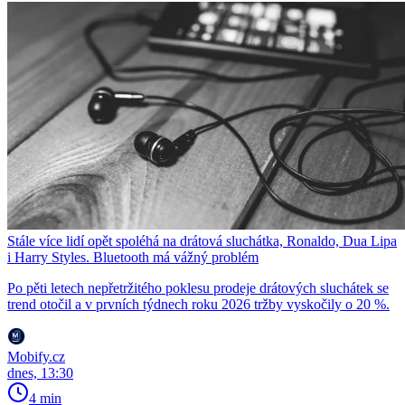
Stále více lidí opět spoléhá na drátová sluchátka, Ronaldo, Dua Lipa
i Harry Styles. Bluetooth má vážný problém
Po pěti letech nepřetržitého poklesu prodeje drátových sluchátek se
trend otočil a v prvních týdnech roku 2026 tržby vyskočily o 20 %.
Mobify.cz
dnes, 13:30
4 min