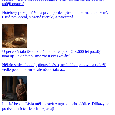
raději opatrně
Hotelový pokoj může na první pohled působit dokonale uklizeně.
Čisté povlečení, složené ručníky a naleštěná...
U pece zůstalo těsto, které nikdo neupekl. O 8.600 let později
ukazuje, jak dávno jsme znali kváskování
Někdo smíchal obilí, připravil těsto, nechal ho pracovat a položil
vedle pece. Potom se ale něco stalo a...
Lidské bestie: Livia měla otrávit Augusta i jeho dědice. Důkazy se
po dvou tisících letech rozpadají