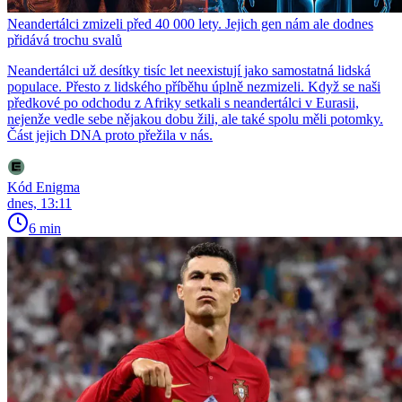
Neandertálci zmizeli před 40 000 lety. Jejich gen nám ale dodnes
přidává trochu svalů
Neandertálci už desítky tisíc let neexistují jako samostatná lidská
populace. Přesto z lidského příběhu úplně nezmizeli. Když se naši
předkové po odchodu z Afriky setkali s neandertálci v Eurasii,
nejenže vedle sebe nějakou dobu žili, ale také spolu měli potomky.
Část jejich DNA proto přežila v nás.
Kód Enigma
dnes, 13:11
6 min