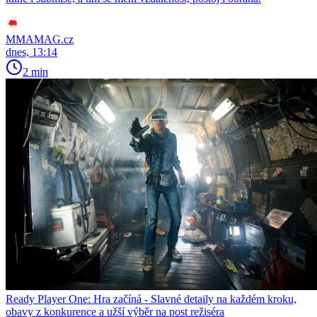
MMAMAG.cz
dnes, 13:14
2 min
Ready Player One: Hra začíná - Slavné detaily na každém kroku,
obavy z konkurence a užší výběr na post režiséra