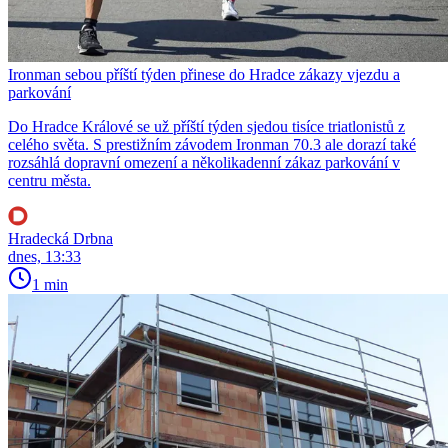
Ironman sebou příští týden přinese do Hradce zákazy vjezdu a
parkování
Do Hradce Králové se už příští týden sjedou tisíce triatlonistů z
celého světa. S prestižním závodem Ironman 70.3 ale dorazí také
rozsáhlá dopravní omezení a několikadenní zákaz parkování v
centru města.
Hradecká Drbna
dnes, 13:33
1 min