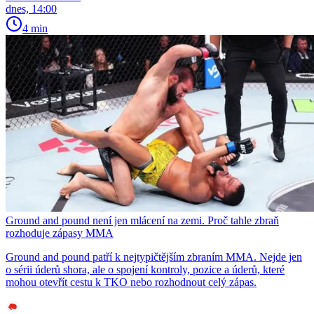
dnes, 14:00
4 min
Ground and pound není jen mlácení na zemi. Proč tahle zbraň
rozhoduje zápasy MMA
Ground and pound patří k nejtypičtějším zbraním MMA. Nejde jen
o sérii úderů shora, ale o spojení kontroly, pozice a úderů, které
mohou otevřít cestu k TKO nebo rozhodnout celý zápas.