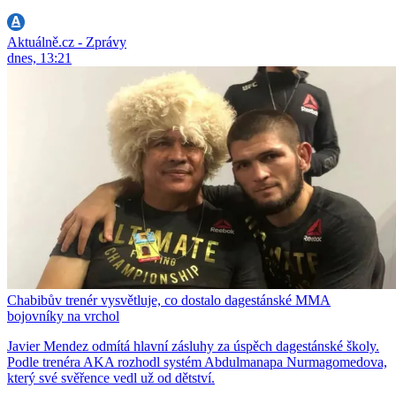
Aktuálně.cz - Zprávy
dnes, 13:21
Chabibův trenér vysvětluje, co dostalo dagestánské MMA
bojovníky na vrchol
Javier Mendez odmítá hlavní zásluhy za úspěch dagestánské školy.
Podle trenéra AKA rozhodl systém Abdulmanapa Nurmagomedova,
který své svěřence vedl už od dětství.