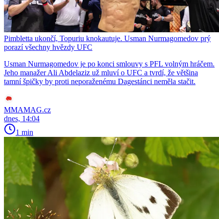
Pimbletta ukončí, Topuriu knokautuje. Usman Nurmagomedov prý
porazí všechny hvězdy UFC
Usman Nurmagomedov je po konci smlouvy s PFL volným hráčem.
Jeho manažer Ali Abdelaziz už mluví o UFC a tvrdí, že většina
tamní špičky by proti neporaženému Dagestánci neměla stačit.
MMAMAG.cz
dnes, 14:04
1 min