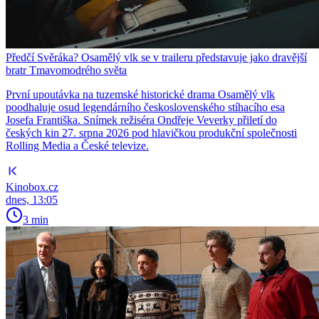
Předčí Svěráka? Osamělý vlk se v traileru představuje jako dravější
bratr Tmavomodrého světa
První upoutávka na tuzemské historické drama Osamělý vlk
poodhaluje osud legendárního československého stíhacího esa
Josefa Františka. Snímek režiséra Ondřeje Veverky přiletí do
českých kin 27. srpna 2026 pod hlavičkou produkční společnosti
Rolling Media a České televize.
Kinobox.cz
dnes, 13:05
3 min