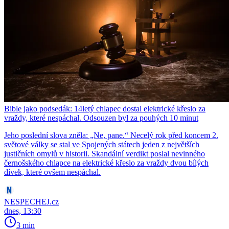
Bible jako podsedák: 14letý chlapec dostal elektrické křeslo za
vraždy, které nespáchal. Odsouzen byl za pouhých 10 minut
Jeho poslední slova zněla: „Ne, pane.“ Necelý rok před koncem 2.
světové války se stal ve Spojených státech jeden z největších
justičních omylů v historii. Skandální verdikt poslal nevinného
černošského chlapce na elektrické křeslo za vraždy dvou bílých
dívek, které ovšem nespáchal.
NESPECHEJ.cz
dnes, 13:30
3 min