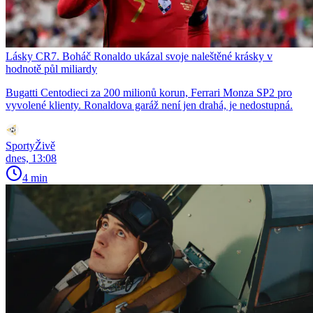
Lásky CR7. Boháč Ronaldo ukázal svoje naleštěné krásky v
hodnotě půl miliardy
Bugatti Centodieci za 200 milionů korun, Ferrari Monza SP2 pro
vyvolené klienty. Ronaldova garáž není jen drahá, je nedostupná.
SportyŽivě
dnes, 13:08
4 min