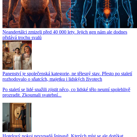
Neandertálci zmizeli před 40 000 lety. Jejich gen nám ale dodnes
přidává trochu svalů
Panenství je společenská kategorie, ne tělesný stav. Přesto po staletí
rozhodovalo o sňatcích, majetku i lidských životech
Po staletí se lidé snažili zjistit něco, co lidské tělo neumí spolehlivě
prozradit. Zkoumali svatební...
Hotelový pokoj nevypadá špinavě. Kterých míst se ale dotýkat