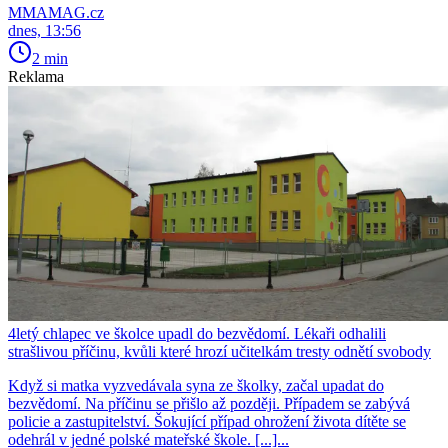
MMAMAG.cz
dnes, 13:56
2 min
Reklama
4letý chlapec ve školce upadl do bezvědomí. Lékaři odhalili
strašlivou příčinu, kvůli které hrozí učitelkám tresty odnětí svobody
Když si matka vyzvedávala syna ze školky, začal upadat do
bezvědomí. Na příčinu se přišlo až později. Případem se zabývá
policie a zastupitelství. Šokující případ ohrožení života dítěte se
odehrál v jedné polské mateřské škole. [...]...