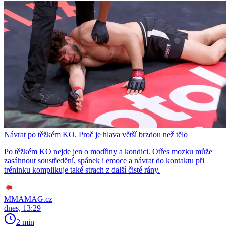
Návrat po těžkém KO. Proč je hlava větší brzdou než tělo
Po těžkém KO nejde jen o modřiny a kondici. Otřes mozku může
zasáhnout soustředění, spánek i emoce a návrat do kontaktu při
tréninku komplikuje také strach z další čisté rány.
MMAMAG.cz
dnes, 13:29
2 min