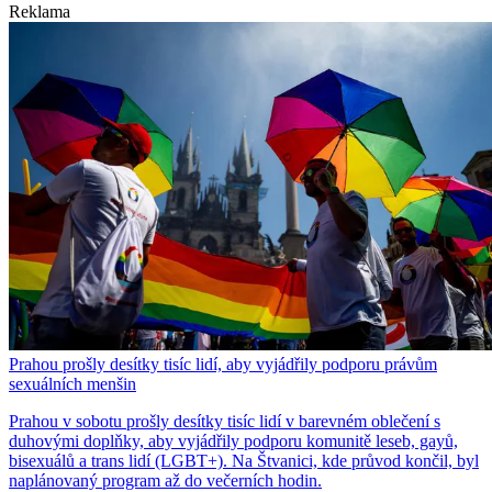
Reklama
Prahou prošly desítky tisíc lidí, aby vyjádřily podporu právům
sexuálních menšin
Prahou v sobotu prošly desítky tisíc lidí v barevném oblečení s
duhovými doplňky, aby vyjádřily podporu komunitě leseb, gayů,
bisexuálů a trans lidí (LGBT+). Na Štvanici, kde průvod končil, byl
naplánovaný program až do večerních hodin.