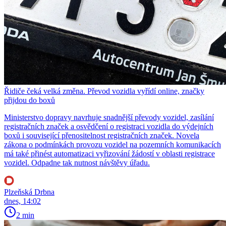
Řidiče čeká velká změna. Převod vozidla vyřídí online, značky
přijdou do boxů
Ministerstvo dopravy navrhuje snadnější převody vozidel, zasílání
registračních značek a osvědčení o registraci vozidla do výdejních
boxů i související přenositelnost registračních značek. Novela
zákona o podmínkách provozu vozidel na pozemních komunikacích
má také přinést automatizaci vyřizování žádostí v oblasti registrace
vozidel. Odpadne tak nutnost návštěvy úřadu.
Plzeňská Drbna
dnes, 14:02
2 min