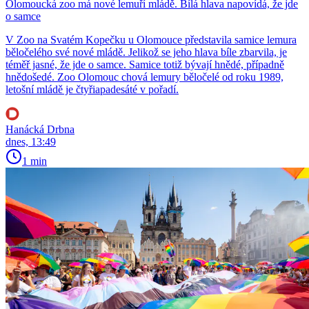
Olomoucká zoo má nové lemuří mládě. Bílá hlava napovídá, že jde
o samce
V Zoo na Svatém Kopečku u Olomouce představila samice lemura
běločelého své nové mládě. Jelikož se jeho hlava bíle zbarvila, je
téměř jasné, že jde o samce. Samice totiž bývají hnědé, případně
hnědošedé. Zoo Olomouc chová lemury běločelé od roku 1989,
letošní mládě je čtyřiapadesáté v pořadí.
Hanácká Drbna
dnes, 13:49
1 min