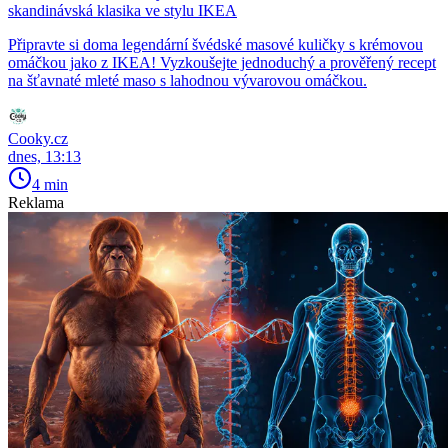
skandinávská klasika ve stylu IKEA
Připravte si doma legendární švédské masové kuličky s krémovou
omáčkou jako z IKEA! Vyzkoušejte jednoduchý a prověřený recept
na šťavnaté mleté maso s lahodnou vývarovou omáčkou.
Cooky.cz
dnes, 13:13
4 min
Reklama