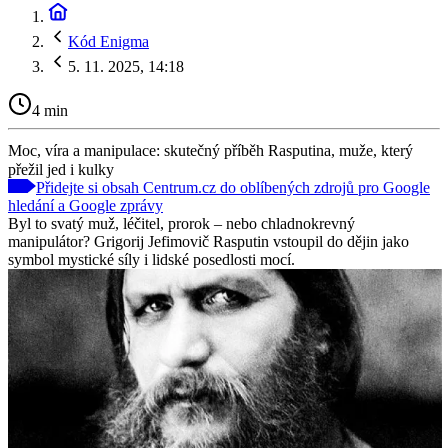
Kód Enigma
5. 11. 2025, 14:18
4 min
Moc, víra a manipulace: skutečný příběh Rasputina, muže, který
přežil jed i kulky
Přidejte si obsah Centrum.cz do oblíbených zdrojů pro Google
hledání a Google zprávy
Byl to svatý muž, léčitel, prorok – nebo chladnokrevný
manipulátor? Grigorij Jefimovič Rasputin vstoupil do dějin jako
symbol mystické síly i lidské posedlosti mocí.