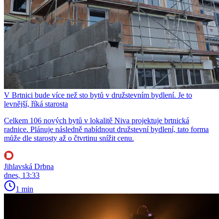
V Brtnici bude více než sto bytů v družstevním bydlení. Je to
levnější, říká starosta
Celkem 106 nových bytů v lokalitě Niva projektuje brtnická
radnice. Plánuje následně nabídnout družstevní bydlení, tato forma
může dle starosty až o čtvrtinu snížit cenu.
Jihlavská Drbna
dnes, 13:33
1 min