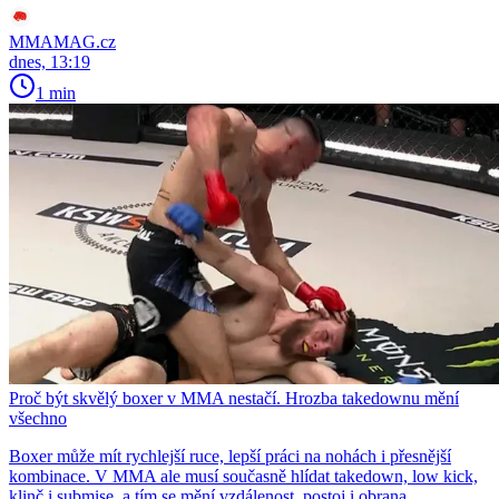
MMAMAG.cz
dnes, 13:19
1 min
Proč být skvělý boxer v MMA nestačí. Hrozba takedownu mění
všechno
Boxer může mít rychlejší ruce, lepší práci na nohách i přesnější
kombinace. V MMA ale musí současně hlídat takedown, low kick,
klinč i submise, a tím se mění vzdálenost, postoj i obrana.