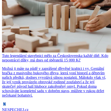
Tuto legendární stavebnici mělo za Československa každé dítě. Kdo
nepostrácel dílky, má dnes od sběratelů 15 000 Kč
Možná ji máte na půdě v zaprášené dřevěné krabici i vy. Geniální
hračka z masivního bukového dřeva, která voní historií a dětstvím
našich předků, dodnes vyvolává silnou nostalgii. Málokdo však ví,
že její vznik provázelo obrovské rodinné zoufalství a že její
skutečný původ halí hluboce zakořeněný omyl. Pokud doma
schováváte kompletní sadu v dobrém stavu, můžete v rukou držet
nečekané bohatství.
NESPECHEJ.cz