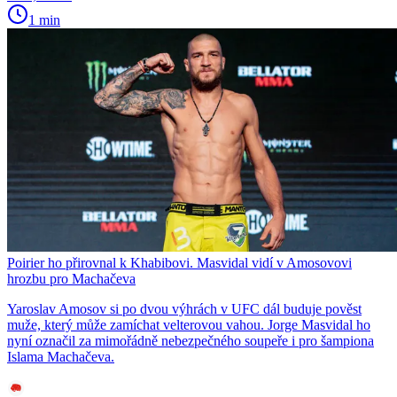
1 min
Poirier ho přirovnal k Khabibovi. Masvidal vidí v Amosovovi
hrozbu pro Machačeva
Yaroslav Amosov si po dvou výhrách v UFC dál buduje pověst
muže, který může zamíchat velterovou vahou. Jorge Masvidal ho
nyní označil za mimořádně nebezpečného soupeře i pro šampiona
Islama Machačeva.