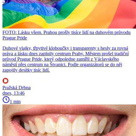
FOTO: Lásku všem. Prahou prošly tisíce lidí na duhovém průvodu
Prague Pride
Duhové vlajky, třpytivé kloboučky i transparenty s hesly za rovná
práva a lásku dnes zaplnily centrum Prahy. Městem prošel tradiční
průvod Prague Pride, který odpoledne zamířil z Václavského
náměstí přes centrum na Štvanici. Podle organizátorů se do něj
zapojily desítky tisíc lidí.
Pražská Drbna
dnes, 13:46
1 min