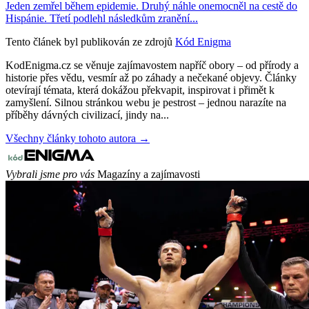
Jeden zemřel během epidemie. Druhý náhle onemocněl na cestě do
Hispánie. Třetí podlehl následkům zranění...
Tento článek byl publikován ze zdrojů
Kód Enigma
KodEnigma.cz se věnuje zajímavostem napříč obory – od přírody a
historie přes vědu, vesmír až po záhady a nečekané objevy. Články
otevírají témata, která dokážou překvapit, inspirovat i přimět k
zamyšlení. Silnou stránkou webu je pestrost – jednou narazíte na
příběhy dávných civilizací, jindy na...
Všechny články tohoto autora →
Vybrali jsme pro vás
Magazíny a zajímavosti