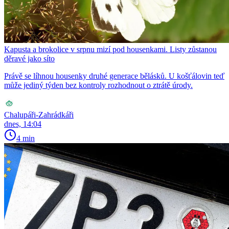
Kapusta a brokolice v srpnu mizí pod housenkami. Listy zůstanou
děravé jako síto
Právě se líhnou housenky druhé generace bělásků. U košťálovin teď
může jediný týden bez kontroly rozhodnout o ztrátě úrody.
Chalupáři-Zahrádkáři
dnes, 14:04
4 min