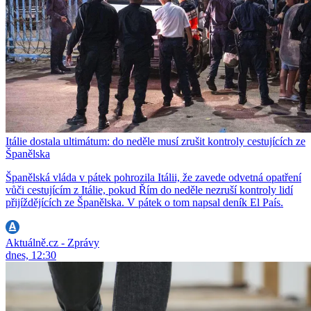
Itálie dostala ultimátum: do neděle musí zrušit kontroly cestujících ze
Španělska
Španělská vláda v pátek pohrozila Itálii, že zavede odvetná opatření
vůči cestujícím z Itálie, pokud Řím do neděle nezruší kontroly lidí
přijíždějících ze Španělska. V pátek o tom napsal deník El País.
Aktuálně.cz - Zprávy
dnes, 12:30