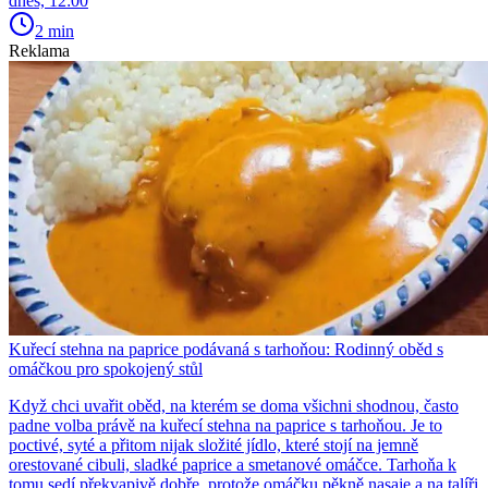
dnes, 12:00
2 min
Reklama
Kuřecí stehna na paprice podávaná s tarhoňou: Rodinný oběd s
omáčkou pro spokojený stůl
Když chci uvařit oběd, na kterém se doma všichni shodnou, často
padne volba právě na kuřecí stehna na paprice s tarhoňou. Je to
poctivé, syté a přitom nijak složité jídlo, které stojí na jemně
orestované cibuli, sladké paprice a smetanové omáčce. Tarhoňa k
tomu sedí překvapivě dobře, protože omáčku pěkně nasaje a na talíři