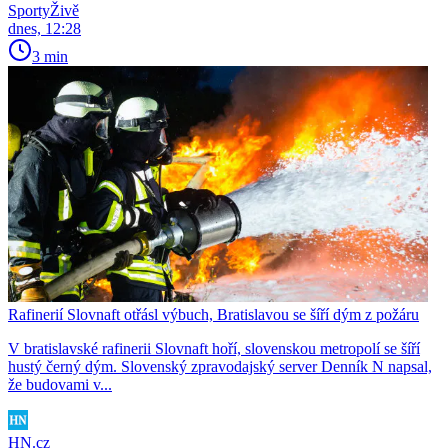
SportyŽivě
dnes, 12:28
3 min
Rafinerií Slovnaft otřásl výbuch, Bratislavou se šíří dým z požáru
V bratislavské rafinerii Slovnaft hoří, slovenskou metropolí se šíří
hustý černý dým. Slovenský zpravodajský server Denník N napsal,
že budovami v...
HN.cz