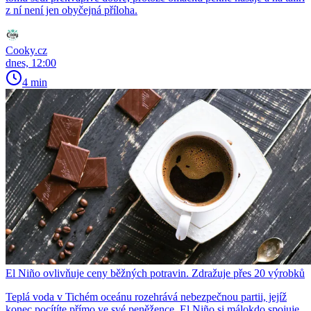
z ní není jen obyčejná příloha.
Cooky.cz
dnes, 12:00
4 min
El Niño ovlivňuje ceny běžných potravin. Zdražuje přes 20 výrobků
Teplá voda v Tichém oceánu rozehrává nebezpečnou partii, jejíž
konec pocítíte přímo ve své peněžence. El Niño si málokdo spojuje