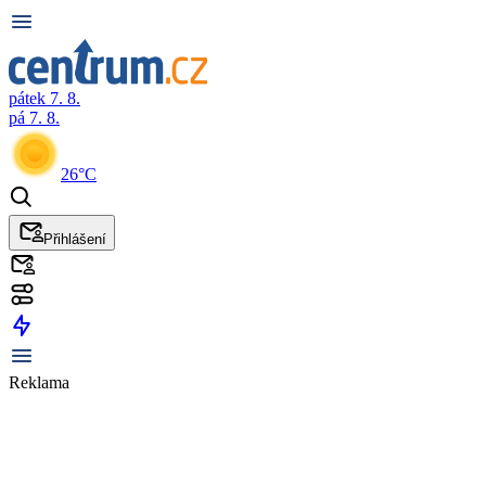
pátek 7. 8.
pá 7. 8.
26°C
Přihlášení
Reklama