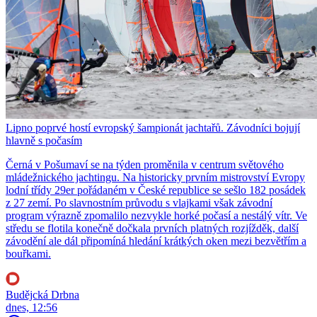
Lipno poprvé hostí evropský šampionát jachtařů. Závodníci bojují
hlavně s počasím
Černá v Pošumaví se na týden proměnila v centrum světového
mládežnického jachtingu. Na historicky prvním mistrovství Evropy
lodní třídy 29er pořádaném v České republice se sešlo 182 posádek
z 27 zemí. Po slavnostním průvodu s vlajkami však závodní
program výrazně zpomalilo nezvykle horké počasí a nestálý vítr. Ve
středu se flotila konečně dočkala prvních platných rozjížděk, další
závodění ale dál připomíná hledání krátkých oken mezi bezvětřím a
bouřkami.
Budějcká Drbna
dnes, 12:56