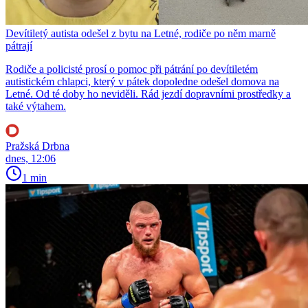
Devítiletý autista odešel z bytu na Letné, rodiče po něm marně
pátrají
Rodiče a policisté prosí o pomoc při pátrání po devítiletém
autistickém chlapci, který v pátek dopoledne odešel domova na
Letné. Od té doby ho neviděli. Rád jezdí dopravními prostředky a
také výtahem.
Pražská Drbna
dnes, 12:06
1 min