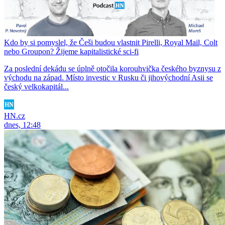
Kdo by si pomyslel, že Češi budou vlastnit Pirelli, Royal Mail, Colt
nebo Groupon? Žijeme kapitalistické sci-fi
Za poslední dekádu se úplně otočila korouhvička českého byznysu z
východu na západ. Místo investic v Rusku či jihovýchodní Asii se
český velkokapitál...
HN.cz
dnes, 12:48