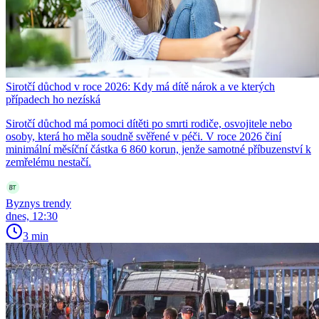
Sirotčí důchod v roce 2026: Kdy má dítě nárok a ve kterých
případech ho nezíská
Sirotčí důchod má pomoci dítěti po smrti rodiče, osvojitele nebo
osoby, která ho měla soudně svěřené v péči. V roce 2026 činí
minimální měsíční částka 6 860 korun, jenže samotné příbuzenství k
zemřelému nestačí.
Byznys trendy
dnes, 12:30
3 min