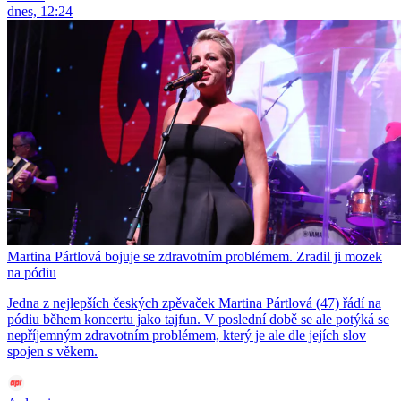
dnes, 12:24
Martina Pártlová bojuje se zdravotním problémem. Zradil ji mozek
na pódiu
Jedna z nejlepších českých zpěvaček Martina Pártlová (47) řádí na
pódiu během koncertu jako tajfun. V poslední době se ale potýká se
nepříjemným zdravotním problémem, který je ale dle jejích slov
spojen s věkem.