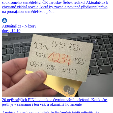
soukromého zemědělství ČR Jaroslav Šebek redakci Aktuálně.cz k
chystané vládní novele, která by zavedla povinné předkupní právo
na pronajatou zemědělskou půdu.
Aktuálně.cz - Názory
dnes, 12:19
20 nejčastějších PINů odemkne čtvrtinu všech telefonů. Koukněte,
jestli je v seznamu i ten váš, a okamžitě ho změňte
Analýza 3,4 milionu uniklých čtyřmístných kódů odhalila, že