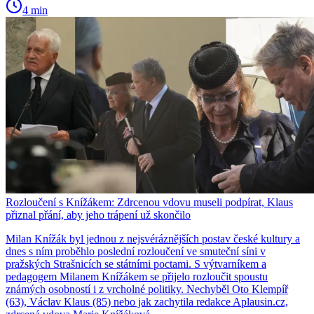
4 min
Rozloučení s Knížákem: Zdrcenou vdovu museli podpírat, Klaus
přiznal přání, aby jeho trápení už skončilo
Milan Knížák byl jednou z nejsvéráznějších postav české kultury a
dnes s ním proběhlo poslední rozloučení ve smuteční síni v
pražských Strašnicích se státními poctami. S výtvarníkem a
pedagogem Milanem Knížákem se přijelo rozloučit spoustu
známých osobností i z vrcholné politiky. Nechyběl Oto Klempíř
(63), Václav Klaus (85) nebo jak zachytila redakce Aplausin.cz,