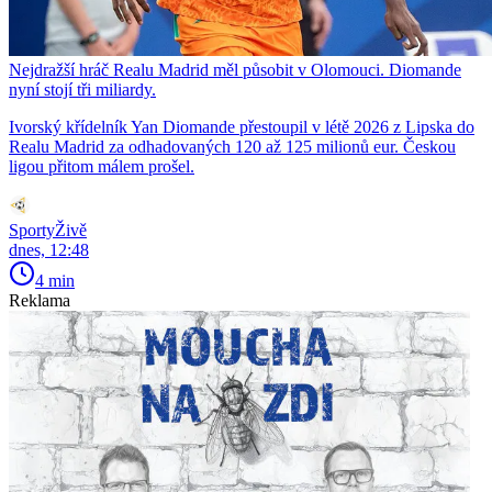
Nejdražší hráč Realu Madrid měl působit v Olomouci. Diomande
nyní stojí tři miliardy.
Ivorský křídelník Yan Diomande přestoupil v létě 2026 z Lipska do
Realu Madrid za odhadovaných 120 až 125 milionů eur. Českou
ligou přitom málem prošel.
SportyŽivě
dnes, 12:48
4 min
Reklama