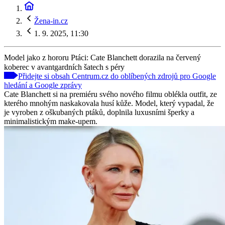
Žena-in.cz
1. 9. 2025, 11:30
Model jako z hororu Ptáci: Cate Blanchett dorazila na červený
koberec v avantgardních šatech s péry
Přidejte si obsah Centrum.cz do oblíbených zdrojů pro Google
hledání a Google zprávy
Cate Blanchett si na premiéru svého nového filmu oblékla outfit, ze
kterého mnohým naskakovala husí kůže. Model, který vypadal, že
je vyroben z oškubaných ptáků, doplnila luxusními šperky a
minimalistickým make-upem.