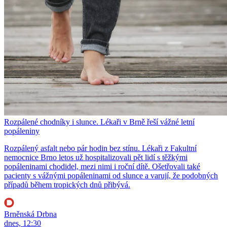
Rozpálené chodníky i slunce. Lékaři v Brně řeší vážné letní
popáleniny
Rozpálený asfalt nebo pár hodin bez stínu. Lékaři z Fakultní
nemocnice Brno letos už hospitalizovali pět lidí s těžkými
popáleninami chodidel, mezi nimi i roční dítě. Ošetřovali také
pacienty s vážnými popáleninami od slunce a varují, že podobných
případů během tropických dnů přibývá.
Brněnská Drbna
dnes, 12:30