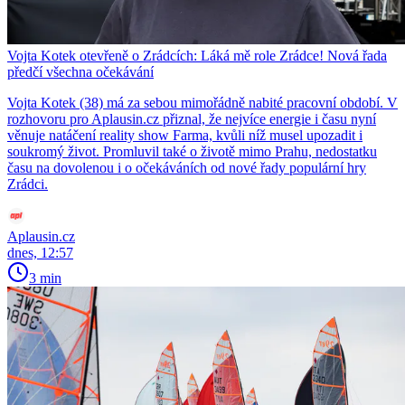
Vojta Kotek otevřeně o Zrádcích: Láká mě role Zrádce! Nová řada
předčí všechna očekávání
Vojta Kotek (38) má za sebou mimořádně nabité pracovní období. V
rozhovoru pro Aplausin.cz přiznal, že nejvíce energie i času nyní
věnuje natáčení reality show Farma, kvůli níž musel upozadit i
soukromý život. Promluvil také o životě mimo Prahu, nedostatku
času na dovolenou i o očekáváních od nové řady populární hry
Zrádci.
Aplausin.cz
dnes, 12:57
3 min