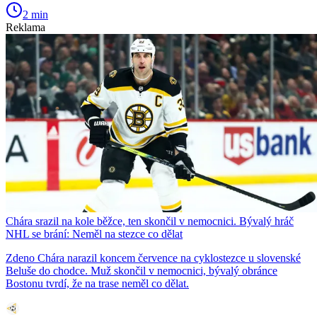
2 min
Reklama
Chára srazil na kole běžce, ten skončil v nemocnici. Bývalý hráč
NHL se brání: Neměl na stezce co dělat
Zdeno Chára narazil koncem července na cyklostezce u slovenské
Beluše do chodce. Muž skončil v nemocnici, bývalý obránce
Bostonu tvrdí, že na trase neměl co dělat.