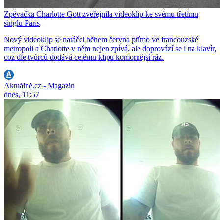
Zpěvačka Charlotte Gott zveřejnila videoklip ke svému třetímu
singlu Paris
Nový videoklip se natáčel během června přímo ve francouzské
metropoli a Charlotte v něm nejen zpívá, ale doprovází se i na klavír,
což dle tvůrců dodává celému klipu komornější ráz.
Aktuálně.cz - Magazín
dnes, 11:57