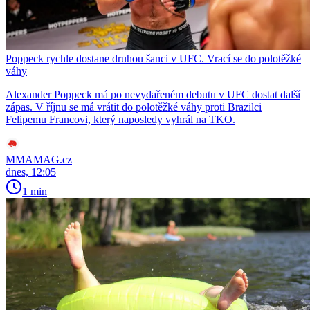
Poppeck rychle dostane druhou šanci v UFC. Vrací se do polotěžké
váhy
Alexander Poppeck má po nevydařeném debutu v UFC dostat další
zápas. V říjnu se má vrátit do polotěžké váhy proti Brazilci
Felipemu Francovi, který naposledy vyhrál na TKO.
MMAMAG.cz
dnes, 12:05
1 min