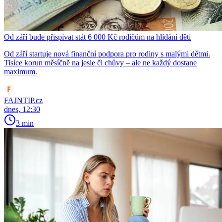
Od září bude přispívat stát 6 000 Kč rodičům na hlídání dětí
Od září startuje nová finanční podpora pro rodiny s malými dětmi.
Tisíce korun měsíčně na jesle či chůvy – ale ne každý dostane
maximum.
FAJNTIP.cz
dnes, 12:30
3 min