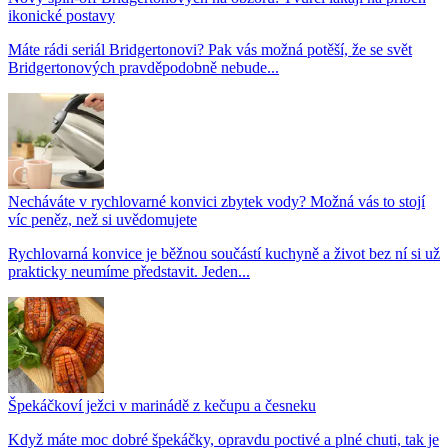
ikonické postavy
Máte rádi seriál Bridgertonovi? Pak vás možná potěší, že se svět
Bridgertonových pravděpodobně nebude...
Necháváte v rychlovarné konvici zbytek vody? Možná vás to stojí
víc peněz, než si uvědomujete
Rychlovarná konvice je běžnou součástí kuchyně a život bez ní si už
prakticky neumíme představit. Jeden...
Špekáčkoví ježci v marinádě z kečupu a česneku
Když máte moc dobré špekáčky, opravdu poctivé a plné chuti, tak je