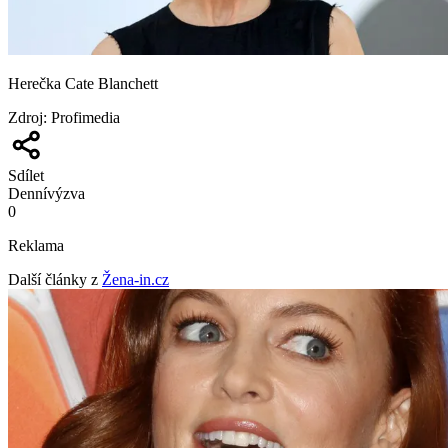
Herečka Cate Blanchett
Zdroj
:
Profimedia
Sdílet
Denní
výzva
0
Reklama
Další články z
Žena-in.cz