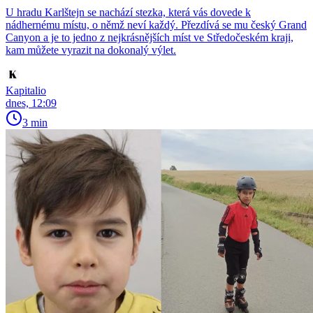
U hradu Karlštejn se nachází stezka, která vás dovede k
nádhernému místu, o němž neví každý. Přezdívá se mu český Grand
Canyon a je to jedno z nejkrásnějších míst ve Středočeském kraji,
kam můžete vyrazit na dokonalý výlet.
Kapitalio
dnes, 12:09
3 min