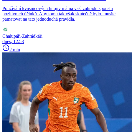
Používání kvasnicových hnojiv má na vaši zahradu spoustu
pozitivních účinků. Aby tomu tak však skutečně bylo, musíte
pamatovat na tato jednoduchá pravidla.
Chalupáři-Zahrádkáři
dnes, 12:53
2 min