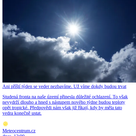
Ani příští týden se veder nezbavíme. Už víme dokdy budou trvat
Studená fronta na naše území přinesla důležité ochlazení. To však
nevydrží dlouho a hned s nástupem nového týdne budou teploty
opět tropické. Předpovědi nám však již říkají, kdy by měla tato
vedra konečně ustat.
Meteocentrum.cz