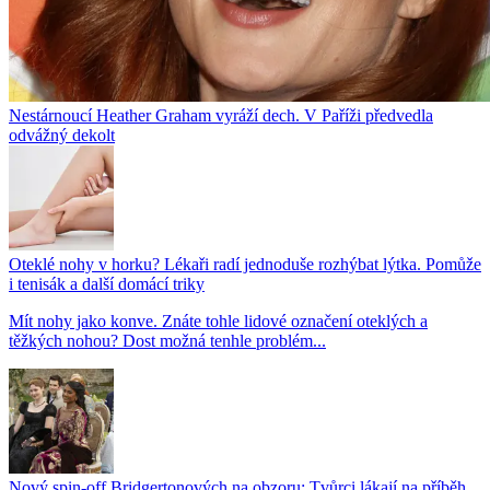
Nestárnoucí Heather Graham vyráží dech. V Paříži předvedla
odvážný dekolt
Oteklé nohy v horku? Lékaři radí jednoduše rozhýbat lýtka. Pomůže
i tenisák a další domácí triky
Mít nohy jako konve. Znáte tohle lidové označení oteklých a
těžkých nohou? Dost možná tenhle problém...
Nový spin-off Bridgertonových na obzoru: Tvůrci lákají na příběh