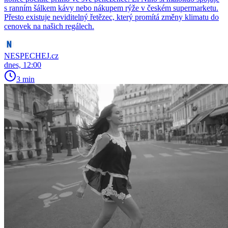
s ranním šálkem kávy nebo nákupem rýže v českém supermarketu.
Přesto existuje neviditelný řetězec, který promítá změny klimatu do
cenovek na našich regálech.
NESPECHEJ.cz
dnes, 12:00
3 min