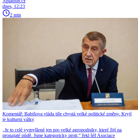
Aplausin.cz
dnes, 12:23
2 min
Komentář: Babišova vláda tiše chystá velké politické změny. Kryjí
je kulturní války
„Je to celé vymyšlené jen pro velké agropodniky, které žijí na
pronajaté půdě. Jsme kategoricky proti,“ řekl šéf Asociace