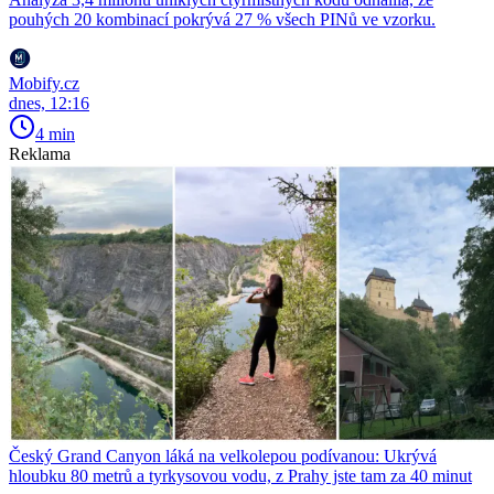
pouhých 20 kombinací pokrývá 27 % všech PINů ve vzorku.
Mobify.cz
dnes, 12:16
4 min
Reklama
Český Grand Canyon láká na velkolepou podívanou: Ukrývá
hloubku 80 metrů a tyrkysovou vodu, z Prahy jste tam za 40 minut