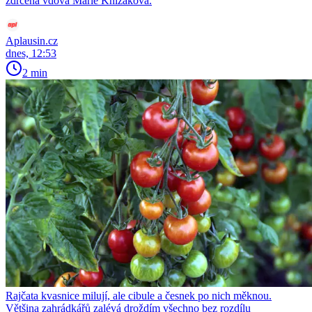
zdrcená vdova Marie Knížáková.
Aplausin.cz
dnes, 12:53
2 min
Rajčata kvasnice milují, ale cibule a česnek po nich měknou.
Většina zahrádkářů zalévá droždím všechno bez rozdílu