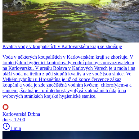
Kvalita vody v koupalištích v Karlovarském kraji se zhoršuje
Voda v některých koupalištích v Karlovarském kraji se zhoršuje. V
tomto týdnu hygienici kontrolovaly vodní plochy s provozovatelem
na Karlovarsku. V areálu Rolava v Karlových Varech je u mola i na
pláži voda na třetím z pěti stupňů kvality a ve vodě jsou sinice. Ve
Velkém rybníku u Hroznětína je už od konce července zákaz
koupání a voda je zde znečištěná vodním květem, chlorofylem-a a
sinicemi, špatná je i průhlednost, vyplývá z aktuálních údajů na
webových stránkách krajské hygienické stanice.
Karlovarská Drbna
dnes, 12:00
1 min