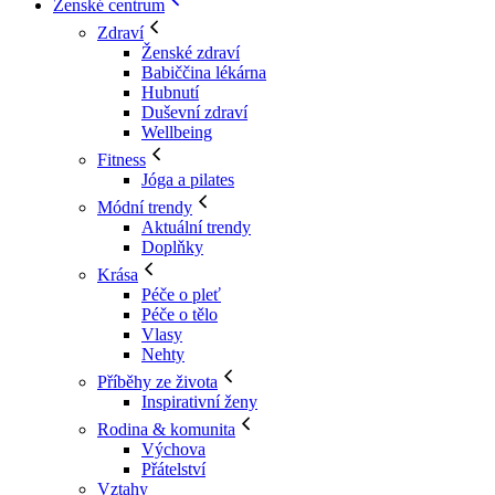
Ženské centrum
Zdraví
Ženské zdraví
Babiččina lékárna
Hubnutí
Duševní zdraví
Wellbeing
Fitness
Jóga a pilates
Módní trendy
Aktuální trendy
Doplňky
Krása
Péče o pleť
Péče o tělo
Vlasy
Nehty
Příběhy ze života
Inspirativní ženy
Rodina & komunita
Výchova
Přátelství
Vztahy