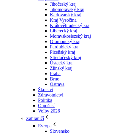
Jihočeský kraj
Jihomoravský kraj
Karlovarský kraj
Kraj Vysočina
Králověhradecký kraj
Liberecký kraj
Moravskoslezský kraj
Olomoucký kraj
Pardubický kraj
Plzeňský kraj
Středočeský kraj
Ústecký kraj
Zlínský kraj
Praha
Brno
Ostrava
Školství
Zdravotnictví
Politika
O počasí
Volby 2026
Zahraničí
Evropa
Slovensko