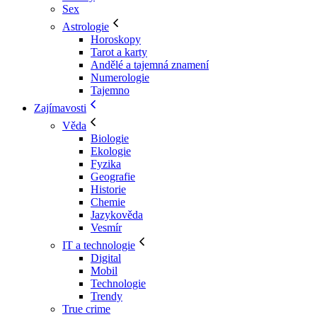
Sex
Astrologie
Horoskopy
Tarot a karty
Andělé a tajemná znamení
Numerologie
Tajemno
Zajímavosti
Věda
Biologie
Ekologie
Fyzika
Geografie
Historie
Chemie
Jazykověda
Vesmír
IT a technologie
Digital
Mobil
Technologie
Trendy
True crime