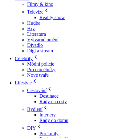
Filmy & kino
Televize
Reality show
Hudba
Hry
Literatura
Výtvarné umění
Divadlo
Digi a stream
Celebrity
Módní policie
Pro pamětníky
Nové tváře
Lifestyle
Cestování
Destinace
Rady na cesty
Bydlení
Interiery
Rady do domu
DIY
Pro kutily