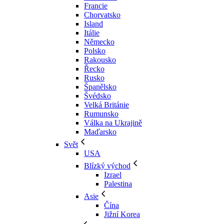
Francie
Chorvatsko
Island
Itálie
Německo
Polsko
Rakousko
Řecko
Rusko
Španělsko
Švédsko
Velká Británie
Rumunsko
Válka na Ukrajině
Maďarsko
Svět
USA
Blízký východ
Izrael
Palestina
Asie
Čína
Jižní Korea