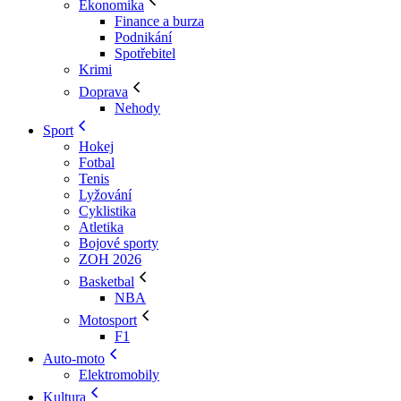
Ekonomika
Finance a burza
Podnikání
Spotřebitel
Krimi
Doprava
Nehody
Sport
Hokej
Fotbal
Tenis
Lyžování
Cyklistika
Atletika
Bojové sporty
ZOH 2026
Basketbal
NBA
Motosport
F1
Auto-moto
Elektromobily
Kultura