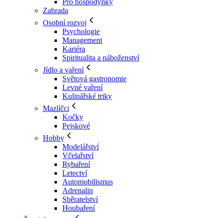
Pro hospodyňky
Zahrada
Osobní rozvoj
Psychologie
Management
Kariéra
Spiritualita a náboženství
Jídlo a vaření
Světová gastronomie
Levné vaření
Kulinářské triky
Mazlíčci
Kočky
Pejskové
Hobby
Modelářství
Včelařství
Rybaření
Letectví
Automobilismus
Adrenalin
Sběratelství
Houbaření