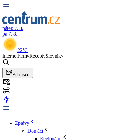
pátek 7. 8.
pá 7. 8.
22°C
Internet
Firmy
Recepty
Slovníky
Přihlášení
Zprávy
Domácí
Regionální