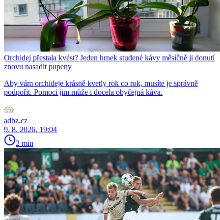
Orchidej přestala kvést? Jeden hrnek studené kávy měsíčně ji donutí
znovu nasadit pupeny
Aby vám orchideje krásně kvetly rok co rok, musíte je správně
podpořit. Pomoci jim může i docela obyčejná káva.
adbz.cz
9. 8. 2026, 19:04
2 min