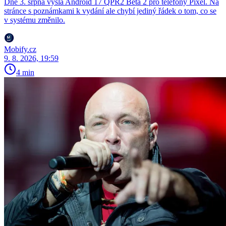
Dne 3. srpna vyšla Android 17 QPR2 Beta 2 pro telefony Pixel. Na
stránce s poznámkami k vydání ale chybí jediný řádek o tom, co se
v systému změnilo.
Mobify.cz
9. 8. 2026, 19:59
4 min