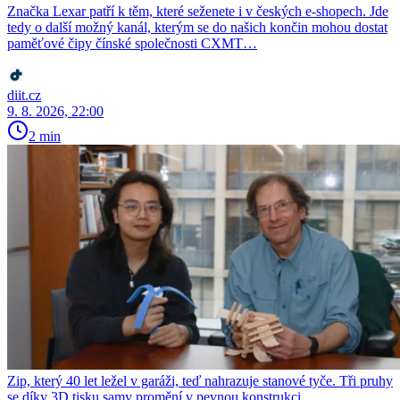
Značka Lexar patří k těm, které seženete i v českých e-shopech. Jde
tedy o další možný kanál, kterým se do našich končin mohou dostat
paměťové čipy čínské společnosti CXMT…
diit.cz
9. 8. 2026, 22:00
2 min
Zip, který 40 let ležel v garáži, teď nahrazuje stanové tyče. Tři pruhy
se díky 3D tisku samy promění v pevnou konstrukci