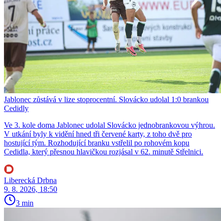
Jablonec zůstává v lize stoprocentní. Slovácko udolal 1:0 brankou
Cedidly
Ve 3. kole doma Jablonec udolal Slovácko jednobrankovou výhrou.
V utkání byly k vidění hned tři červené karty, z toho dvě pro
hostující tým. Rozhodující branku vstřelil po rohovém kopu
Cedidla, který přesnou hlavičkou rozjásal v 62. minutě Střelnici.
Liberecká Drbna
9. 8. 2026, 18:50
3 min