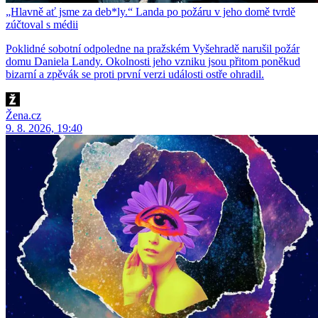
„Hlavně ať jsme za deb*ly.“ Landa po požáru v jeho domě tvrdě
zúčtoval s médii
Poklidné sobotní odpoledne na pražském Vyšehradě narušil požár
domu Daniela Landy. Okolnosti jeho vzniku jsou přitom poněkud
bizarní a zpěvák se proti první verzi události ostře ohradil.
Žena.cz
9. 8. 2026, 19:40