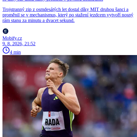
Trojstranný zip z osmdesátých let dostal díky MIT druhou šanci a
proměnil se v mechanismus, který po stažení jezdcem vytvoří nosný
rám stanu za minutu a dvacet sekund.
Mobify.cz
9. 8. 2026, 21:52
4 min