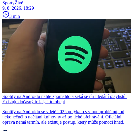
SportyŽivě
9. 8. 2026, 18:29
3 min
Spotify na Androidu náhle zpomalilo a seká se při hledání playlistů.
Existuje dočasný trik, jak to obejít
Spotify na Androidu se v létě 2025 potýkalo s vlnou problémů, od
nekonečného načítání knihovny až po tiché přehrávání. Oficiální
oprava nemá termín, ale existuje postup, který může pomoci hned.