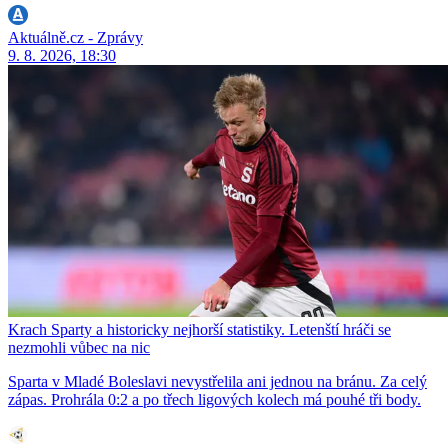
Aktuálně.cz - Zprávy
9. 8. 2026, 18:30
Krach Sparty a historicky nejhorší statistiky. Letenští hráči se
nezmohli vůbec na nic
Sparta v Mladé Boleslavi nevystřelila ani jednou na bránu. Za celý
zápas. Prohrála 0:2 a po třech ligových kolech má pouhé tři body.