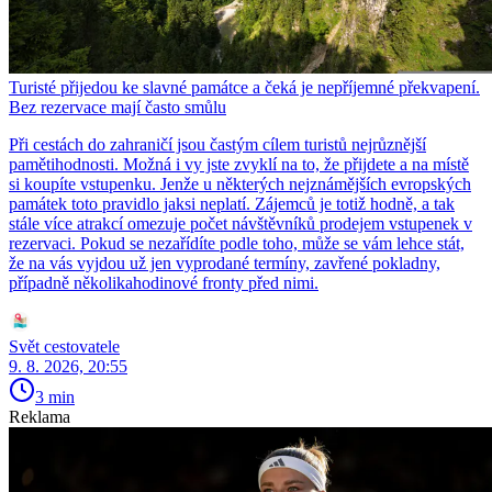
Turisté přijedou ke slavné památce a čeká je nepříjemné překvapení.
Bez rezervace mají často smůlu
Při cestách do zahraničí jsou častým cílem turistů nejrůznější
pamětihodnosti. Možná i vy jste zvyklí na to, že přijdete a na místě
si koupíte vstupenku. Jenže u některých nejznámějších evropských
památek toto pravidlo jaksi neplatí. Zájemců je totiž hodně, a tak
stále více atrakcí omezuje počet návštěvníků prodejem vstupenek v
rezervaci. Pokud se nezařídíte podle toho, může se vám lehce stát,
že na vás vyjdou už jen vyprodané termíny, zavřené pokladny,
případně několikahodinové fronty před nimi.
Svět cestovatele
9. 8. 2026, 20:55
3 min
Reklama