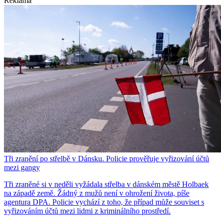
Reklama
Tři zranění po střelbě v Dánsku. Policie prověřuje vyřizování účtů
mezi gangy
Tři zraněné si v neděli vyžádala střelba v dánském městě Holbaek
na západě země. Žádný z mužů není v ohrožení života, píše
agentura DPA. Policie vychází z toho, že případ může souviset s
vyřizováním účtů mezi lidmi z kriminálního prostředí.