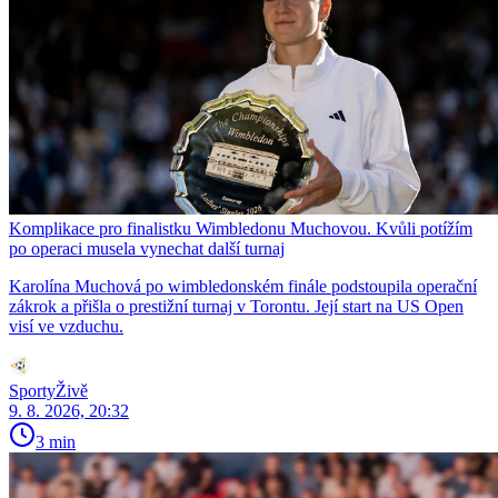
Komplikace pro finalistku Wimbledonu Muchovou. Kvůli potížím
po operaci musela vynechat další turnaj
Karolína Muchová po wimbledonském finále podstoupila operační
zákrok a přišla o prestižní turnaj v Torontu. Její start na US Open
visí ve vzduchu.
SportyŽivě
9. 8. 2026, 20:32
3 min