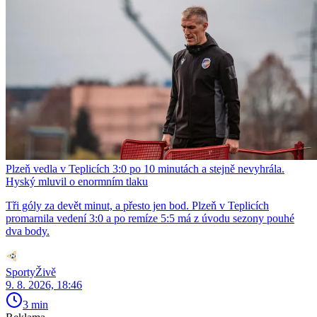
Plzeň vedla v Teplicích 3:0 po 10 minutách a stejně nevyhrála.
Hyský mluvil o enormním tlaku
Tři góly za devět minut, a přesto jen bod. Plzeň v Teplicích
promarnila vedení 3:0 a po remíze 5:5 má z úvodu sezony pouhé
dva body.
SportyŽivě
9. 8. 2026, 18:46
3 min