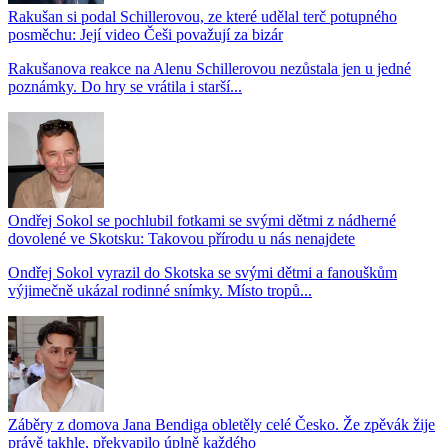
Rakušan si podal Schillerovou, ze které udělal terč potupného
posměchu: Její video Češi považují za bizár
Rakušanova reakce na Alenu Schillerovou nezůstala jen u jedné
poznámky. Do hry se vrátila i starší...
Ondřej Sokol se pochlubil fotkami se svými dětmi z nádherné
dovolené ve Skotsku: Takovou přírodu u nás nenajdete
Ondřej Sokol vyrazil do Skotska se svými dětmi a fanouškům
výjimečně ukázal rodinné snímky. Místo tropů...
Záběry z domova Jana Bendiga obletěly celé Česko. Že zpěvák žije
právě takhle, překvapilo úplně každého