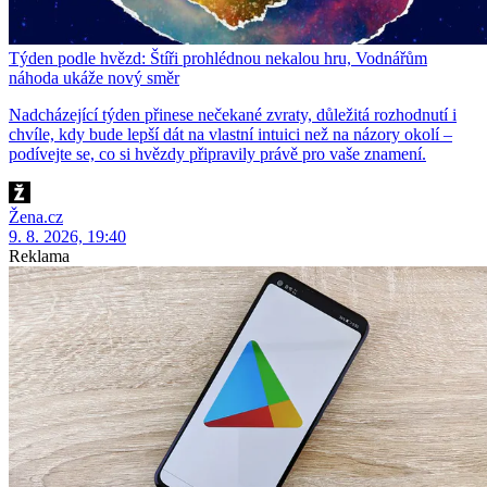
Týden podle hvězd: Štíři prohlédnou nekalou hru, Vodnářům
náhoda ukáže nový směr
Nadcházející týden přinese nečekané zvraty, důležitá rozhodnutí i
chvíle, kdy bude lepší dát na vlastní intuici než na názory okolí –
podívejte se, co si hvězdy připravily právě pro vaše znamení.
Žena.cz
9. 8. 2026, 19:40
Reklama