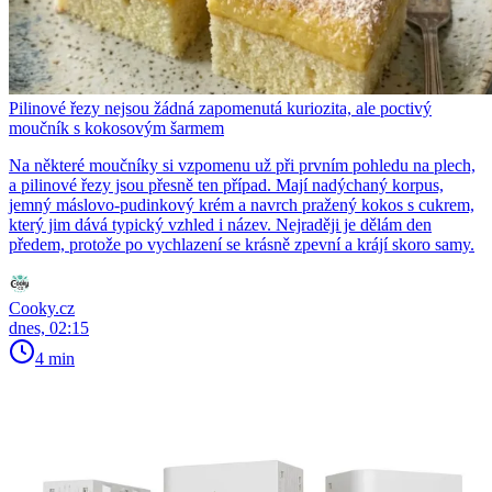
Pilinové řezy nejsou žádná zapomenutá kuriozita, ale poctivý
moučník s kokosovým šarmem
Na některé moučníky si vzpomenu už při prvním pohledu na plech,
a pilinové řezy jsou přesně ten případ. Mají nadýchaný korpus,
jemný máslovo-pudinkový krém a navrch pražený kokos s cukrem,
který jim dává typický vzhled i název. Nejraději je dělám den
předem, protože po vychlazení se krásně zpevní a krájí skoro samy.
Cooky.cz
dnes, 02:15
4 min