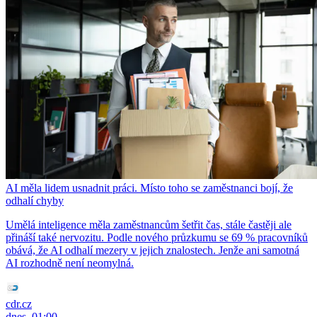
AI měla lidem usnadnit práci. Místo toho se zaměstnanci bojí, že
odhalí chyby
Umělá inteligence měla zaměstnancům šetřit čas, stále častěji ale
přináší také nervozitu. Podle nového průzkumu se 69 % pracovníků
obává, že AI odhalí mezery v jejich znalostech. Jenže ani samotná
AI rozhodně není neomylná.
cdr.cz
dnes, 01:00