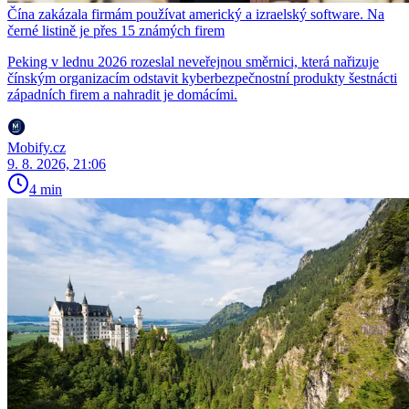
Čína zakázala firmám používat americký a izraelský software. Na
černé listině je přes 15 známých firem
Peking v lednu 2026 rozeslal neveřejnou směrnici, která nařizuje
čínským organizacím odstavit kyberbezpečnostní produkty šestnácti
západních firem a nahradit je domácími.
Mobify.cz
9. 8. 2026, 21:06
4 min