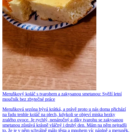
Meruňkový koláč s tvarohem a zakysanou smetanou: Svěží letní
moučník bez zbytečné práce
Meruňková sezóna bývá krátká, a právě proto u nás doma přichází
na řadu tenhle koláč na plech, kdykoli se objeví miska hezky
zralého ovoce. Je rychlý, nenáročný a díky tvarohu se zakysanou
smetanou zůstává krásně vláčný i druhý den. Mám na něm nejradši
to, že je v něm schválně málo těsta a mnohem víc náplně a meruněk.