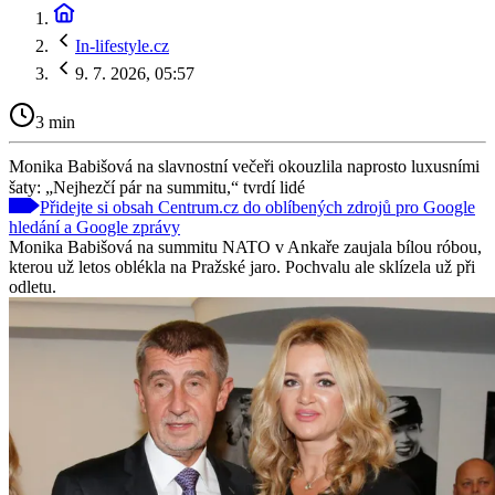
In-lifestyle.cz
9. 7. 2026, 05:57
3 min
Monika Babišová na slavnostní večeři okouzlila naprosto luxusními
šaty: „Nejhezčí pár na summitu,“ tvrdí lidé
Přidejte si obsah Centrum.cz do oblíbených zdrojů pro Google
hledání a Google zprávy
Monika Babišová na summitu NATO v Ankaře zaujala bílou róbou,
kterou už letos oblékla na Pražské jaro. Pochvalu ale sklízela už při
odletu.