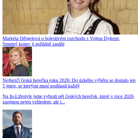
Markéta Děrgelová o bolestivém rozchodu s Vojtou Dykem:
Smutný konec ji pořádně zasáhl
Nejhezčí česká herečka roku 2026: Do úzkého výběru se dostalo jen
5 jmen, se kterými musí souhlasit každý
Na In-Lifestyle jsme vybrali pět českých hereček, které v roce 2026
zaujmou nejen vzhledem, ale i...