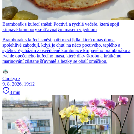
Bramborák s kuřecí směsí: Poctivá a rychlá večeře, která spojí
křupavé brambory se šťavnatým masem v jednom
Bramborák s kuřecí směsí patří mezi jídla, která u nás doma
spolehlivě zabodují, když je chuť na něco poctivého, teplého a
sytého. Vycházím z osvědčené kombinace křupavého bramboráku a
rychle opečeného kuřecího masa, které díky škrobu a krátkému
marinování zůstane šťavnaté a hezky se obalí omáčkou.
Cooky.cz
9. 8. 2026, 19:12
3 min