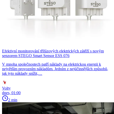
Efektivní monitorování třífázových elektrických zátěží s novým
senzorem STEGO Smart Sensor ESS 076
V mnoha společnostech patří náklady na elektrickou energii k
největším provozním nákladům. Jedním z nejúčinnějších způsobů,
jak tyto náklady snížit,…
Volty
dnes, 01:00
2 min