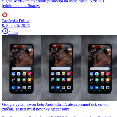
Sigma se ziskem čtyř bodů poskočila na osmé místo, Artis je s
jedním bodem třináctý.
Brněnská Drbna
9. 8. 2026, 20:15
2 min
Google vydal novou betu Androidu 17, ale zapomněl říct, co v ní
změnil. Testeři musí novinky hledat sami