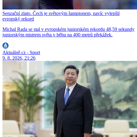
Senzační zlato. Čech je světovým šampionem, navíc vylepšil
evropský rekord
Michal Rada se stal v evropském juniorském rekordu 48,59 sekundy
juniorským mistrem světa v běhu na 400 metrů překážek.
Aktuálně.cz - Sport
9. 8. 2026, 21:26