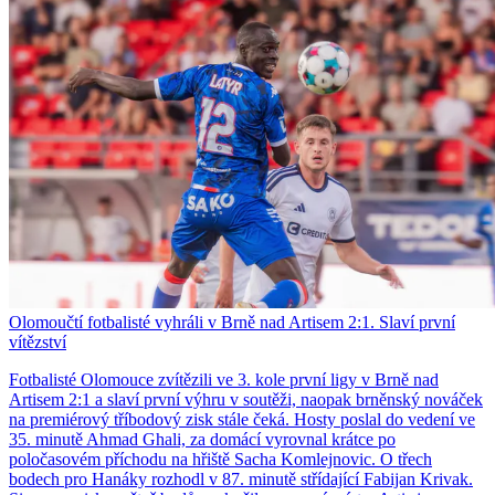
Olomoučtí fotbalisté vyhráli v Brně nad Artisem 2:1. Slaví první
vítězství
Fotbalisté Olomouce zvítězili ve 3. kole první ligy v Brně nad
Artisem 2:1 a slaví první výhru v soutěži, naopak brněnský nováček
na premiérový tříbodový zisk stále čeká. Hosty poslal do vedení ve
35. minutě Ahmad Ghali, za domácí vyrovnal krátce po
poločasovém příchodu na hřiště Sacha Komlejnovic. O třech
bodech pro Hanáky rozhodl v 87. minutě střídající Fabijan Krivak.