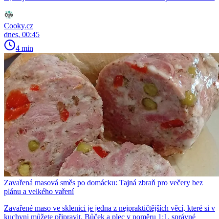
Cooky.cz
dnes, 00:45
4 min
Zavařená masová směs po domácku: Tajná zbraň pro večery bez
plánu a velkého vaření
Zavařené maso ve sklenici je jedna z nejpraktičtějších věcí, které si v
kuchyni můžete připravit. Bůček a plec v poměru 1:1, správné