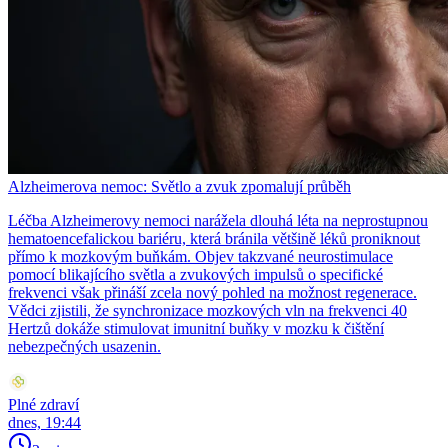
Alzheimerova nemoc: Světlo a zvuk zpomalují průběh
Léčba Alzheimerovy nemoci narážela dlouhá léta na neprostupnou
hematoencefalickou bariéru, která bránila většině léků proniknout
přímo k mozkovým buňkám. Objev takzvané neurostimulace
pomocí blikajícího světla a zvukových impulsů o specifické
frekvenci však přináší zcela nový pohled na možnost regenerace.
Vědci zjistili, že synchronizace mozkových vln na frekvenci 40
Hertzů dokáže stimulovat imunitní buňky v mozku k čištění
nebezpečných usazenin.
Plné zdraví
dnes, 19:44