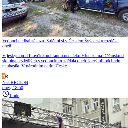
Vedoucí nedbal zákazu. S dětmi si v Českém Švýcarsku rozdělal
oheň
V jeskyni pod Pravčickou bránou nedaleko Hřenska na Děčínsku si
skupina nezletilých s vedoucím rozdělala oheň, který při odchodu
neuhasila. V národním parku České…
Náš REGION
dnes, 18:50
1 min