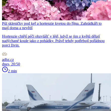
Půl skleničky pod keř a hortenzie kvetou do října. Zahrádkáři to
mají doma a nevědí
Hortenzie chtějí péči obzvlášť v létě, když se jim z květů dělají
nadýchané koule jako z pohádky. Právě tehdy potřebují pořádnou
porci živin.
adbz.cz
dnes, 20:50
2 min