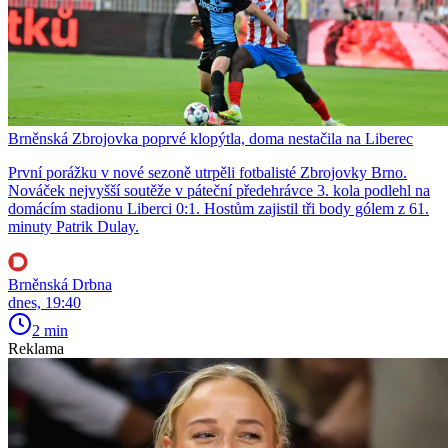
Brněnská Zbrojovka poprvé klopýtla, doma nestačila na Liberec
První porážku v nové sezoně utrpěli fotbalisté Zbrojovky Brno.
Nováček nejvyšší soutěže v páteční předehrávce 3. kola podlehl na
domácím stadionu Liberci 0:1. Hostům zajistil tři body gólem z 61.
minuty Patrik Dulay.
Brněnská Drbna
dnes, 19:40
2 min
Reklama