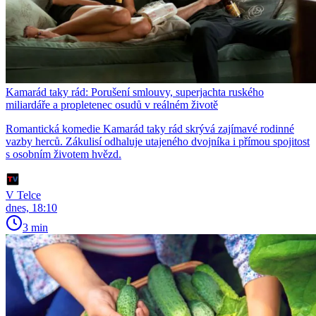
Kamarád taky rád: Porušení smlouvy, superjachta ruského
miliardáře a propletenec osudů v reálném životě
Romantická komedie Kamarád taky rád skrývá zajímavé rodinné
vazby herců. Zákulisí odhaluje utajeného dvojníka i přímou spojitost
s osobním životem hvězd.
V Telce
dnes, 18:10
3 min