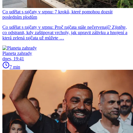
Co udělat s rajčaty v srpnu: 7 kroků, které pomohou dozrát
posledním plodům
Co udělat s rajčaty v srpnu: Proč rajčata stále nečervenají? Zjistěte,
co odstranit, kdy zaštipovat vrcholy, jak upravit zálivku a hnojení a
která zelená rajčata už můžete …
Planeta zahrady
dnes, 19:41
7 min