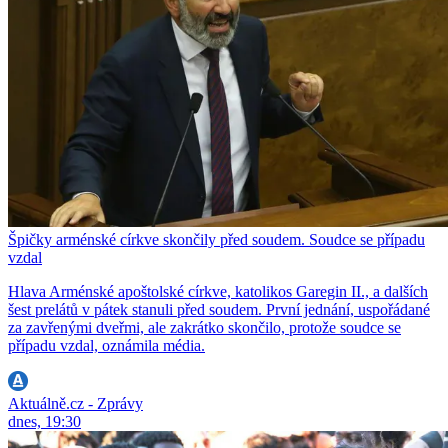
Špičky arménské církve skončily před soudem. Soudce se případu
vzdal
Hlava Arménské apoštolské církve, katolikos Garegin II., a dalších
šest prelátů v pátek stanuli před soudem. První jednání, uspořádané
za zavřenými dveřmi, ale zakrátko skončilo, protože soudce se
případu vzdal, oznámila média.
Aktuálně.cz - Zprávy
dnes, 19:30