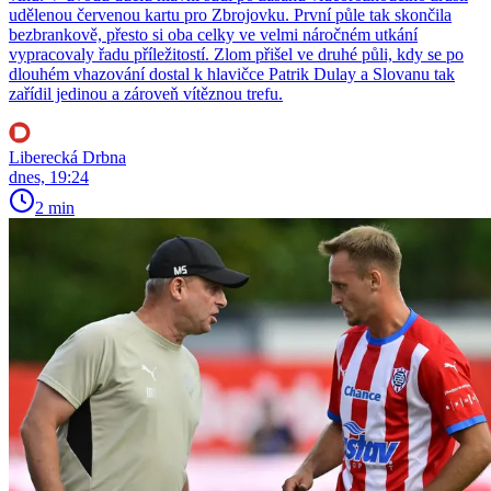
udělenou červenou kartu pro Zbrojovku. První půle tak skončila
bezbrankově, přesto si oba celky ve velmi náročném utkání
vypracovaly řadu příležitostí. Zlom přišel ve druhé půli, kdy se po
dlouhém vhazování dostal k hlavičce Patrik Dulay a Slovanu tak
zařídil jedinou a zároveň vítěznou trefu.
Liberecká Drbna
dnes, 19:24
2 min