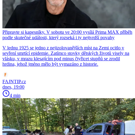
Připravte si kapesníky. V sobotu ve 20:00 vysílá Prima MAX příběh
podle skutečné události, který rozseká i ty nejtvrdší povahy
V lednu 1925 se jedno z nejizolovanějších míst na Zemi ocitlo v
sevření smrtící epidemie. Zatímco stovky dětských životů visely na
vlásku, v mrazu klesajícím pod minus čtyřicet stupňů se zrodil
hrdina, jehož jméno mělo být vymazáno z historie.
FAJNTIP.cz
dnes, 19:00
4 min