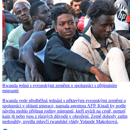
Rwanda jedná s evropskými zeměmi o spolupráci s přijímáním
migrantů
Rwanda vede předběžná jednání s některými evropskými zeměmi o
spolupráci v oblasti migrace, napsala agentura AFP. Kigali by podle
návrhu mohlo přijímat rodiny migrantů, kteří uvízli na cestě, nemají
kam jít nebo jsou z různých důvodů v ohrožení. Země dohody zatím
nedosáhly, uvedla mluvčí rwandské vlády Yolande Makoloová.