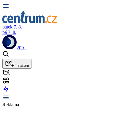
pátek 7. 8.
pá 7. 8.
20°C
Přihlášení
Reklama