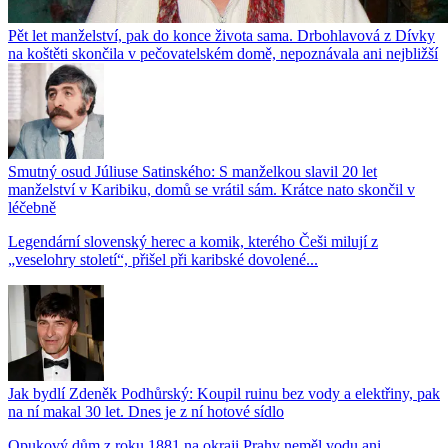
Pět let manželství, pak do konce života sama. Drbohlavová z Dívky
na koštěti skončila v pečovatelském domě, nepoznávala ani nejbližší
Smutný osud Júliuse Satinského: S manželkou slavil 20 let
manželství v Karibiku, domů se vrátil sám. Krátce nato skončil v
léčebně
Legendární slovenský herec a komik, kterého Češi milují z
„veselohry století“, přišel při karibské dovolené...
Jak bydlí Zdeněk Podhůrský: Koupil ruinu bez vody a elektřiny, pak
na ní makal 30 let. Dnes je z ní hotové sídlo
Opukový dům z roku 1881 na okraji Prahy neměl vodu ani