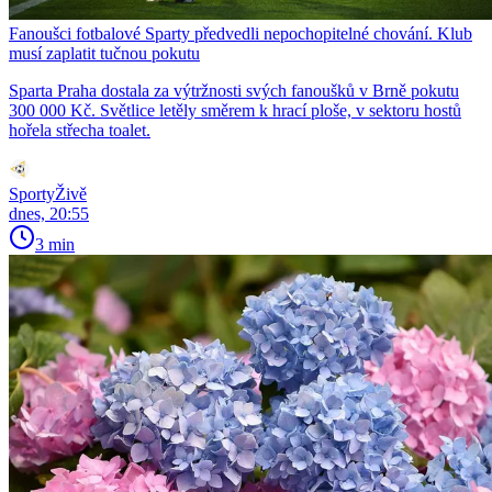
Fanoušci fotbalové Sparty předvedli nepochopitelné chování. Klub
musí zaplatit tučnou pokutu
Sparta Praha dostala za výtržnosti svých fanoušků v Brně pokutu
300 000 Kč. Světlice letěly směrem k hrací ploše, v sektoru hostů
hořela střecha toalet.
SportyŽivě
dnes, 20:55
3 min