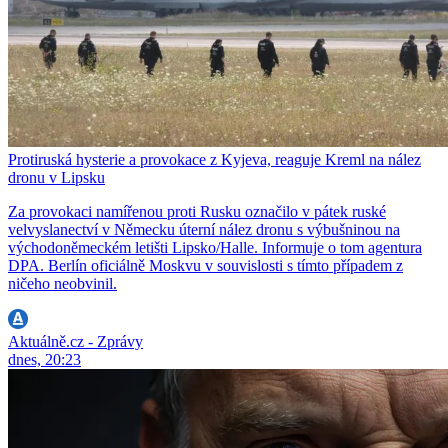
Protiruská hysterie a provokace z Kyjeva, reaguje Kreml na nález
dronu v Lipsku
Za provokaci namířenou proti Rusku označilo v pátek ruské
velvyslanectví v Německu úterní nález dronu s výbušninou na
východoněmeckém letišti Lipsko/Halle. Informuje o tom agentura
DPA. Berlín oficiálně Moskvu v souvislosti s tímto případem z
ničeho neobvinil.
Aktuálně.cz - Zprávy
dnes, 20:23