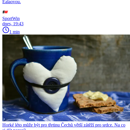
Ealaovou.
SportWin
dnes, 19:43
1 min
Horké léto může být pro třetinu Čechů větší zátěží pro srdce. Na co