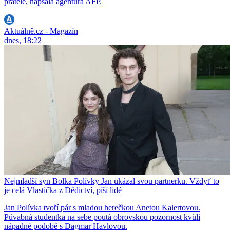
přátelé, napsala agentura AFP.
Aktuálně.cz - Magazín
dnes, 18:22
Nejmladší syn Bolka Polívky Jan ukázal svou partnerku. Vždyť to
je celá Vlastička z Dědictví, píší lidé
Jan Polívka tvoří pár s mladou herečkou Anetou Kalertovou.
Půvabná studentka na sebe poutá obrovskou pozornost kvůli
nápadné podobě s Dagmar Havlovou.