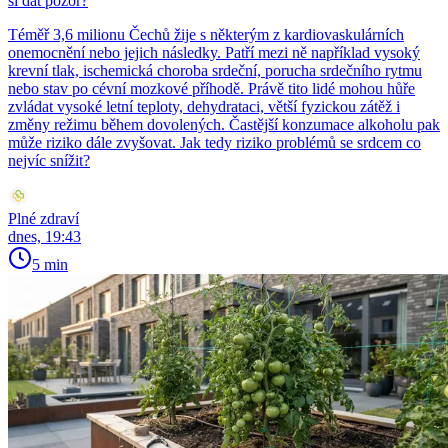
si dát pozor?
Téměř 3,6 milionu Čechů žije s některým z kardiovaskulárních
onemocnění nebo jejich následky. Patří mezi ně například vysoký
krevní tlak, ischemická choroba srdeční, porucha srdečního rytmu
nebo stav po cévní mozkové příhodě. Právě tito lidé mohou hůře
zvládat vysoké letní teploty, dehydrataci, větší fyzickou zátěž i
změny režimu během dovolených. Častější konzumace alkoholu pak
může riziko dále zvyšovat. Jak tedy riziko problémů se srdcem co
nejvíc snížit?
Plné zdraví
dnes, 19:43
5 min