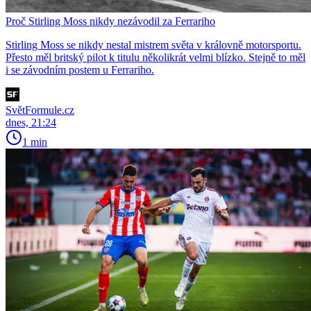
Proč Stirling Moss nikdy nezávodil za Ferrariho
Stirling Moss se nikdy nestal mistrem světa v královně motorsportu.
Přesto měl britský pilot k titulu několikrát velmi blízko. Stejně to měl
i se závodním postem u Ferrariho.
SvětFormule.cz
dnes, 21:24
1 min