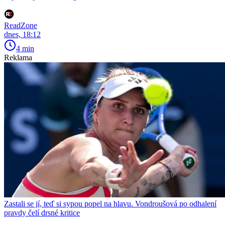
ReadZone
dnes, 18:12
4 min
Reklama
Zastali se jí, teď si sypou popel na hlavu. Vondroušová po odhalení
pravdy čelí drsné kritice