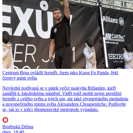
Centrum Brna ovládli šermíři. Jsem jako Kung Fu Panda, řekl
čerstvý mistr světa
Nevšední podívaná se v pátek večer naskytla Brňanům, kteří
zamířili k Jakubskému náměstí. Vidět totiž mohli nejen prestižní
šermíře z celého světa a jejich um, ale také olympijského medailistu
a novopečeného mistra světa Alexandera Choupenitche. Podívejte
se, jak to v srdci jihomoravské metropole vypadalo.
Brněnská Drbna
dnes, 18:40