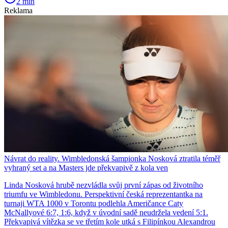
2 min
Reklama
Návrat do reality. Wimbledonská šampionka Nosková ztratila téměř
vyhraný set a na Masters jde překvapivě z kola ven
Linda Nosková hrubě nezvládla svůj první zápas od životního
triumfu ve Wimbledonu. Perspektivní česká reprezentantka na
turnaji WTA 1000 v Torontu podlehla Američance Caty
McNallyové 6:7, 1:6, když v úvodní sadě neudržela vedení 5:1.
Překvapivá vítězka se ve třetím kole utká s Filipínkou Alexandrou