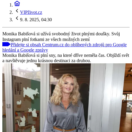
VIPživot.cz
9. 8. 2025, 04:30
Monika Babišová si užívá svobodný život plnými doušky. Svůj
Instagram plní fotkami ze všech možných zemí
Přidejte si obsah Centrum.cz do oblíbených zdrojů pro Google
hledání a Google zprávy
Monika Babišová si plní sny, na které dříve neměla čas. Objíždí svět
a navštěvuje jednu krásnou destinaci za druhou.