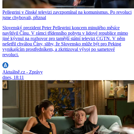
Pellegrini v čínské televizi zavzpomínal na komunismus. Po revoluci
jsme chybovali, přiznal
Slovenský prezident Peter Pellegrini koncem minulého měsíce
navštívil Čínu. V rámci třídenního pobytu v lidové republice mimo
jiné kývnul na rozhovor pro tamější státní televizi CGTN. V něm
nešetřil chválou Číny, sliby, že Slovensko může být pro Peking
vynikajícím prostředníkem, a zkritizoval vývoj po sametové
revoluci.
Aktuálně.cz - Zprávy
dnes, 18:11