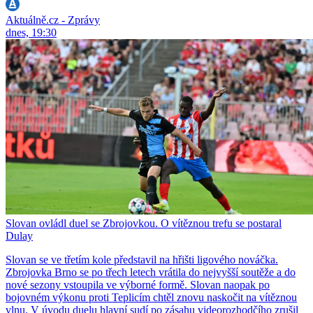
Aktuálně.cz - Zprávy
dnes, 19:30
Slovan ovládl duel se Zbrojovkou. O vítěznou trefu se postaral
Dulay
Slovan se ve třetím kole představil na hřišti ligového nováčka.
Zbrojovka Brno se po třech letech vrátila do nejvyšší soutěže a do
nové sezony vstoupila ve výborné formě. Slovan naopak po
bojovném výkonu proti Teplicím chtěl znovu naskočit na vítěznou
vlnu. V úvodu duelu hlavní sudí po zásahu videorozhodčího zrušil