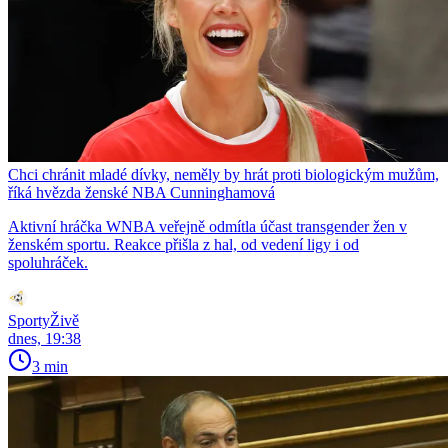
Chci chránit mladé dívky, neměly by hrát proti biologickým mužům,
říká hvězda ženské NBA Cunninghamová
Aktivní hráčka WNBA veřejně odmítla účast transgender žen v
ženském sportu. Reakce přišla z hal, od vedení ligy i od
spoluhráček.
SportyŽivě
dnes, 19:38
3 min