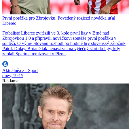
První porážka pro Zbrojovku. Povedený rozjezd nováčka uťal
Liberec
Fotbalisté Liberce zvítězili ve 3. kole první ligy v Brně nad
Zbrojovkou 1:0 a připravili nováčkovi soutěže první porážku v
soutěži. O výhře Slovanu rozhodl po hodině hry slovenský záložník
Patrik Dulay. Brňané tak nenavázali na výtečný start do ligy, kdy
zdolali Spartu a remizovali v Plzni.
Aktuálně.cz - Sport
dnes, 19:15
Reklama