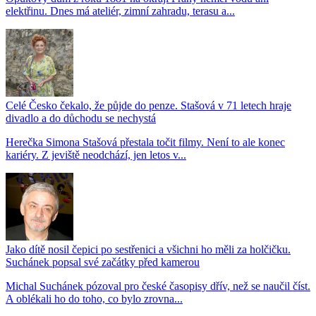
elektřinu. Dnes má ateliér, zimní zahradu, terasu a...
Celé Česko čekalo, že půjde do penze. Stašová v 71 letech hraje
divadlo a do důchodu se nechystá
Herečka Simona Stašová přestala točit filmy. Není to ale konec
kariéry. Z jeviště neodchází, jen letos v...
Jako dítě nosil čepici po sestřenici a všichni ho měli za holčičku.
Suchánek popsal své začátky před kamerou
Michal Suchánek pózoval pro české časopisy dřív, než se naučil číst.
A oblékali ho do toho, co bylo zrovna...