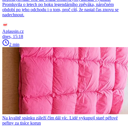
Promluvila o letech po boku legendárního zpěváka, náročném
období po jeho odchodu i o tom, proč cítí, že nastal čas znovu se
nadechnout.
Aplausin.cz
dnes, 15:18
2 min
Na kvalitě spánku záleží čím dál víc. Lidé vykupují staré péřové
peřiny za tisíce korun