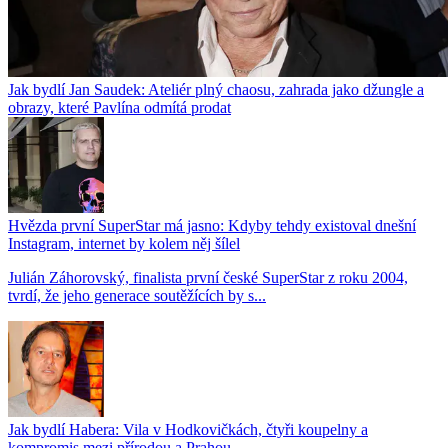
Jak bydlí Jan Saudek: Ateliér plný chaosu, zahrada jako džungle a
obrazy, které Pavlína odmítá prodat
Hvězda první SuperStar má jasno: Kdyby tehdy existoval dnešní
Instagram, internet by kolem něj šílel
Julián Záhorovský, finalista první české SuperStar z roku 2004,
tvrdí, že jeho generace soutěžících by s...
Jak bydlí Habera: Vila v Hodkovičkách, čtyři koupelny a
kompromis mezi přírodou a Prahou