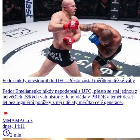
Fedor nikdy nevstoupil do UFC. Přesto zůstal měřítkem těžké váhy
Fedor Emelianenko nikdy nepodepsal s UFC, přesto se stal jednou z
největších těžkých vah historie. Jeho vláda v PRIDE a téměř deset
let bez regulérní porážky z něj udělaly měřítko celé generace.
MMAMAG.cz
dnes, 14:11
2 min