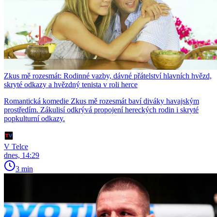
Zkus mě rozesmát: Rodinné vazby, dávné přátelství hlavních hvězd,
skryté odkazy a hvězdný tenista v roli herce
Romantická komedie Zkus mě rozesmát baví diváky havajským
prostředím. Zákulisí odkrývá propojení hereckých rodin i skryté
popkulturní odkazy.
V Telce
dnes, 14:29
3 min