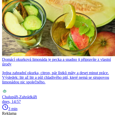
Domácí okurková limonáda je pecka a snadno ji připravíte z vlastní
úrody
Jedna zahradní okurka, citron, pár lístků máty a deset minut práce.
Výsledek: litr až litr a půl chladivého pití, které nemá se sirupovou
limonádou nic společného.
Chalupáři-Zahrádkáři
dnes, 14:57
3 min
Reklama