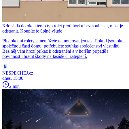
Kdo si dá do oken tento typ rolet proti horku bez souhlasu, musí je
odstranit. Koupíte je úplně všude
Předokenní rolety si nemůžete namontovat jen tak. Pokud jsou okna
společnou částí domu, potřebujete souhlas společenství vlastníků.
Bez něj vám hrozí příkaz k odstranění a v horším případě i
povinnost uhradit škody na fasádě či zateplení.
NESPECHEJ.cz
dnes, 15:00
2 min