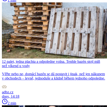
1 min
12 palet, jedna plachta a odpoledne volna. Tenhle bazén stojí míň
než víkend u vody
Věřte nebo ne, domácí bazén se dá postavit i jinak, než jen nákupem
v obchodech – levně, jednoduše a klidně během jednoho odpoledne.
adbz.cz
dnes, 14:18
2 min