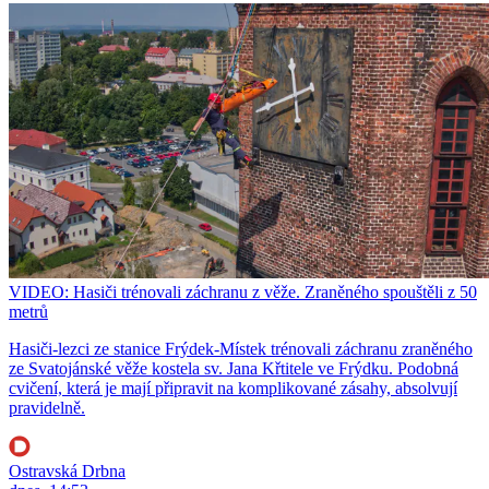
VIDEO: Hasiči trénovali záchranu z věže. Zraněného spouštěli z 50
metrů
Hasiči-lezci ze stanice Frýdek-Místek trénovali záchranu zraněného
ze Svatojánské věže kostela sv. Jana Křtitele ve Frýdku. Podobná
cvičení, která je mají připravit na komplikované zásahy, absolvují
pravidelně.
Ostravská Drbna