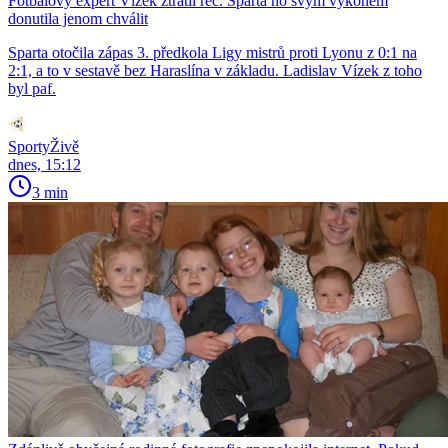
Fotbalový expert Vízek ztratil řeč. Sparta ho svým výkonem
donutila jenom chválit
Sparta otočila zápas 3. předkola Ligy mistrů proti Lyonu z 0:1 na
2:1, a to v sestavě bez Haraslína v základu. Ladislav Vízek z toho
byl paf.
SportyŽivě
dnes, 15:12
3 min