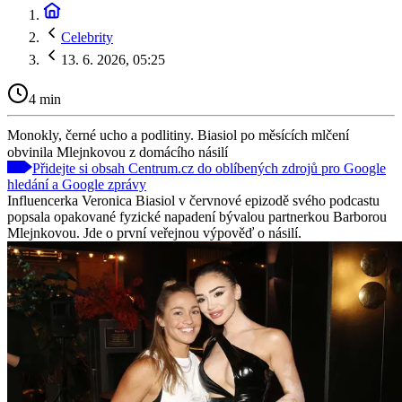
Celebrity
13. 6. 2026, 05:25
4 min
Monokly, černé ucho a podlitiny. Biasiol po měsících mlčení
obvinila Mlejnkovou z domácího násilí
Přidejte si obsah Centrum.cz do oblíbených zdrojů pro Google
hledání a Google zprávy
Influencerka Veronica Biasiol v červnové epizodě svého podcastu
popsala opakované fyzické napadení bývalou partnerkou Barborou
Mlejnkovou. Jde o první veřejnou výpověď o násilí.