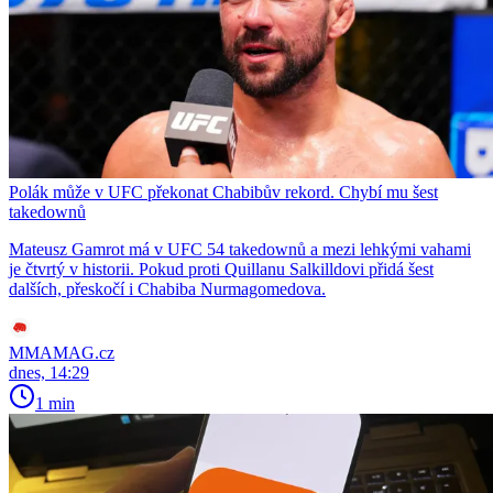
Polák může v UFC překonat Chabibův rekord. Chybí mu šest
takedownů
Mateusz Gamrot má v UFC 54 takedownů a mezi lehkými vahami
je čtvrtý v historii. Pokud proti Quillanu Salkilldovi přidá šest
dalších, přeskočí i Chabiba Nurmagomedova.
MMAMAG.cz
dnes, 14:29
1 min