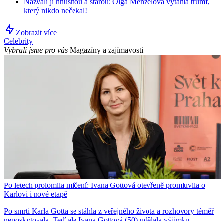
Nazvali ji hnusnou a starou: Olga Menzelová vytáhla trumf,
který nikdo nečekal!
Zobrazit více
Celebrity
Vybrali jsme pro vás
Magazíny a zajímavosti
Po letech prolomila mlčení: Ivana Gottová otevřeně promluvila o
Karlovi i nové etapě
Po smrti Karla Gotta se stáhla z veřejného života a rozhovory téměř
neposkytovala. Teď ale Ivana Gottová (50) udělala výjimku.