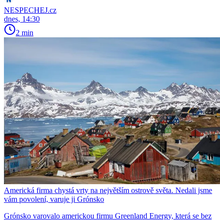
NESPECHEJ.cz
dnes, 14:30
2 min
Americká firma chystá vrty na největším ostrově světa. Nedali jsme
vám povolení, varuje ji Grónsko
Grónsko varovalo americkou firmu Greenland Energy, která se bez