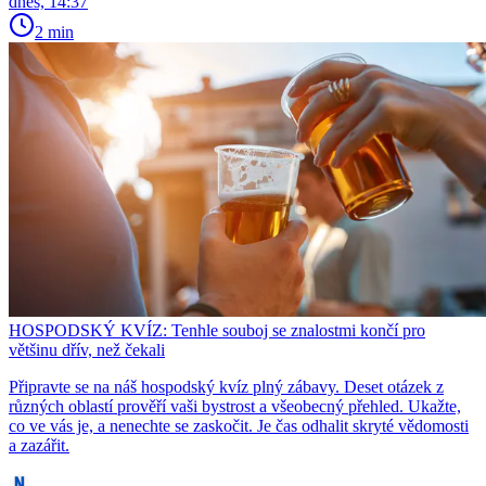
dnes, 14:37
2 min
HOSPODSKÝ KVÍZ: Tenhle souboj se znalostmi končí pro
většinu dřív, než čekali
Připravte se na náš hospodský kvíz plný zábavy. Deset otázek z
různých oblastí prověří vaši bystrost a všeobecný přehled. Ukažte,
co ve vás je, a nenechte se zaskočit. Je čas odhalit skryté vědomosti
a zazářit.