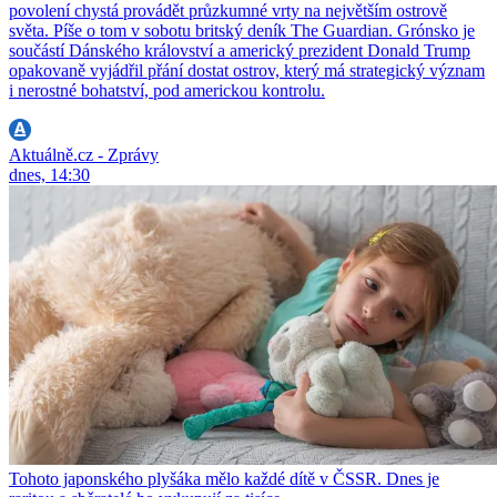
povolení chystá provádět průzkumné vrty na největším ostrově
světa. Píše o tom v sobotu britský deník The Guardian. Grónsko je
součástí Dánského království a americký prezident Donald Trump
opakovaně vyjádřil přání dostat ostrov, který má strategický význam
i nerostné bohatství, pod americkou kontrolu.
Aktuálně.cz - Zprávy
dnes, 14:30
Tohoto japonského plyšáka mělo každé dítě v ČSSR. Dnes je