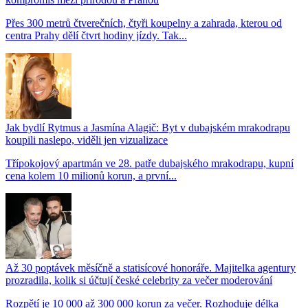
Přes 300 metrů čtverečních, čtyři koupelny a zahrada, kterou od
centra Prahy dělí čtvrt hodiny jízdy. Tak...
Jak bydlí Rytmus a Jasmína Alagič: Byt v dubajském mrakodrapu
koupili naslepo, viděli jen vizualizace
Třípokojový apartmán ve 28. patře dubajského mrakodrapu, kupní
cena kolem 10 milionů korun, a první...
Až 30 poptávek měsíčně a statisícové honoráře. Majitelka agentury
prozradila, kolik si účtují české celebrity za večer moderování
Rozpětí je 10 000 až 300 000 korun za večer. Rozhoduje délka