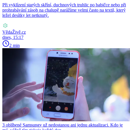
Při vyklízení starých skříní, duchnových truhlic po babičce nebo při
prohrabávání zásob na chalupě narážíme velmi často na textil, který
ležel desítky let netknutý.
VědaŽivě.cz
dnes, 15:17
2 min
3 oblíbené Samsungy už nedostanou ani jednu aktualizaci. Kdo je