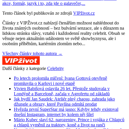
akce, formát, jazyk i to, zda jde o galavečer,...
Tento článek byl publikován ze zdrojů
VIPživot.cz
Články z VIPŽivot.cz nabízejí čtenářům možnost nahlédnout do
života známých osobností – bez bulvární senzace, ale s důrazem na
lidskou stránku slávy, vztahů i každodenní reality celebrit. Obsah se
věnuje nejen aktuálním událostem ve světě showbyznysu, ale i
osobním příběhům, kariérním zlomům nebo...
Všechny články tohoto autora →
Další články z kategorie
Celebrity
Po letech prolomila mlčení: Ivana Gottová otevřeně
promluvila o Karlovi i nové etapě
Vivien Babišová oslavila 26 let. Přestože studovala v
Londýně a Barceloně, začala v Agrofertu od základů
Jak bydlí Jan Saudek: Ateliér plný chaosu, zahrada jako
džungle a obrazy, které Pavlína odmítá prodat
Hvězda první SuperStar má jasno: Kdyby tehdy existoval
dnešní Instagram, internet by kolem něj šílel
Mário Kubec slaví 62. narozeniny. Prince i vojáka z Chlapců
a chlapů vyměnil za traktory, koně a život na ranči