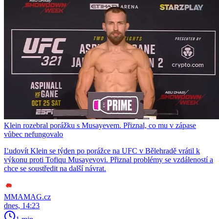
Klein rozebral porážku s Musayevem. Přiznal, co mu v zápase
vůbec nefungovalo
Ľudovít Klein se týden po porážce na UFC v Bělehradě vrátil k
výkonu proti Tofiqu Musayevovi. Přiznal problémy se vzdáleností a
chce se soustředit na další návrat.
MMAMAG.cz
dnes, 14:23