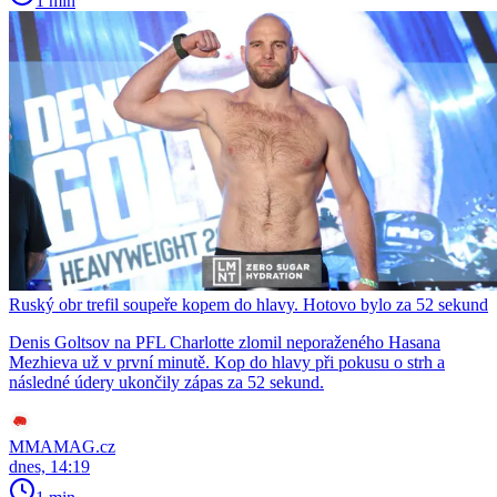
1 min
Ruský obr trefil soupeře kopem do hlavy. Hotovo bylo za 52 sekund
Denis Goltsov na PFL Charlotte zlomil neporaženého Hasana
Mezhieva už v první minutě. Kop do hlavy při pokusu o strh a
následné údery ukončily zápas za 52 sekund.
MMAMAG.cz
dnes, 14:19