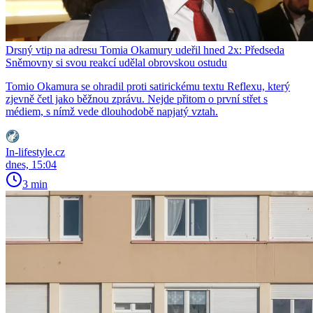
Drsný vtip na adresu Tomia Okamury udeřil hned 2x: Předseda
Sněmovny si svou reakcí udělal obrovskou ostudu
Tomio Okamura se ohradil proti satirickému textu Reflexu, který
zjevně četl jako běžnou zprávu. Nejde přitom o první střet s
médiem, s nímž vede dlouhodobě napjatý vztah.
In-lifestyle.cz
dnes, 15:04
3 min