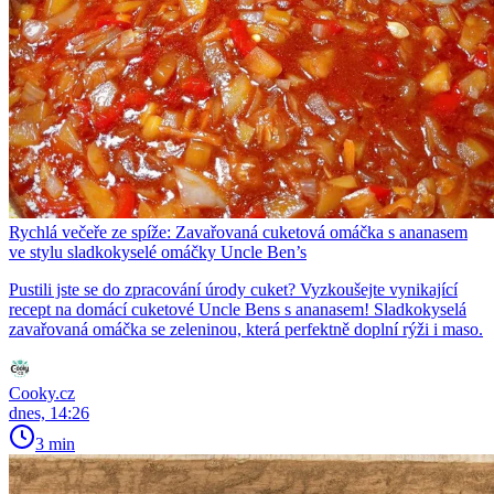
Rychlá večeře ze spíže: Zavařovaná cuketová omáčka s ananasem
ve stylu sladkokyselé omáčky Uncle Ben’s
Pustili jste se do zpracování úrody cuket? Vyzkoušejte vynikající
recept na domácí cuketové Uncle Bens s ananasem! Sladkokyselá
zavařovaná omáčka se zeleninou, která perfektně doplní rýži i maso.
Cooky.cz
dnes, 14:26
3 min