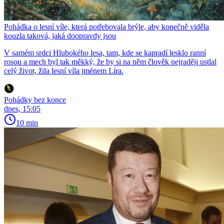
Pohádka o lesní víle, která potřebovala brýle, aby konečně viděla
kouzla taková, jaká doopravdy jsou
V samém srdci Hlubokého lesa, tam, kde se kapradí lesklo ranní
rosou a mech byl tak měkký, že by si na něm člověk nejraději ustlal
celý život, žila lesní víla jménem Líra.
Pohádky bez konce
dnes, 15:05
10 min