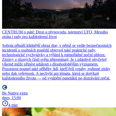
CENTRUM o páté: Dron u plynovodu, tajemství UFO, Messiho
ztráta i rady pro každodenní život
Sobota přináší klidnější obraz dne, v němž se vedle bezpečnostních
incidentů a osobních tragédií objevují také praktické rady,
technologické vychytávky a výhled k mimořádné noční obloze.
Zprávy z různých částí světa připomínají, že i zdánlivě obyčejný
víkend může přinést události s dlouhodobějším významem.
Pozornost poutají také příběhy lidí, kteří řeší vztahy, rodinné ztráty
nebo tlak veřejnosti. A nechybí ani témata, která se dotýkají
každodenního života — od vytápění paneláků po dozrávání rajčat.
Be Native extra
dnes, 15:00
4 min