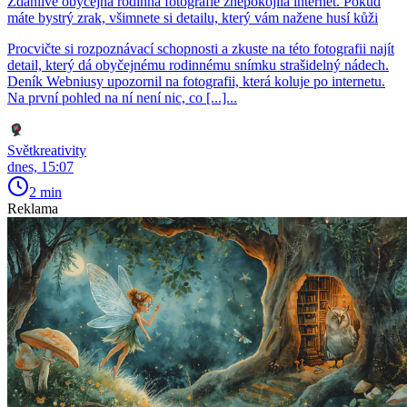
Zdánlivě obyčejná rodinná fotografie znepokojila internet. Pokud
máte bystrý zrak, všimnete si detailu, který vám nažene husí kůži
Procvičte si rozpoznávací schopnosti a zkuste na této fotografii najít
detail, který dá obyčejnému rodinnému snímku strašidelný nádech.
Deník Webniusy upozornil na fotografii, která koluje po internetu.
Na první pohled na ní není nic, co [...]...
Světkreativity
dnes, 15:07
2 min
Reklama