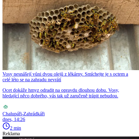
Vosy nesnášejí vůni dvou olejů z lékárny. Smíchejte je s octem a
celé léto se na zahradu nevrátí
Ocet dokáže hmyz odradit na opravdu dlouhou dobu. Vosy,
hledající něco dobrého, vás tak už zaručeně trápit nebudou.
Chalupáři-Zahrádkáři
dnes, 14:26
2 min
Reklama