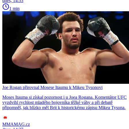
dnes, 14:53
1 min
Joe Rogan přirovnal Mosese Itaumu k Mikeu Tysonovi
Moses Itauma si získal pozornost i u Joea Rogana. Komentátor UFC
vyzdvihl rychlost mladého bojovníka těžké váhy a při debatě
připomněl, jak blízko měl Brit k historickému zápisu Mikea Tysona.
MMAMAG.cz