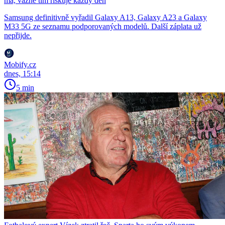
má, vážně tím riskuje každý den
Samsung definitivně vyřadil Galaxy A13, Galaxy A23 a Galaxy
M33 5G ze seznamu podporovaných modelů. Další záplata už
nepřijde.
Mobify.cz
dnes, 15:14
5 min