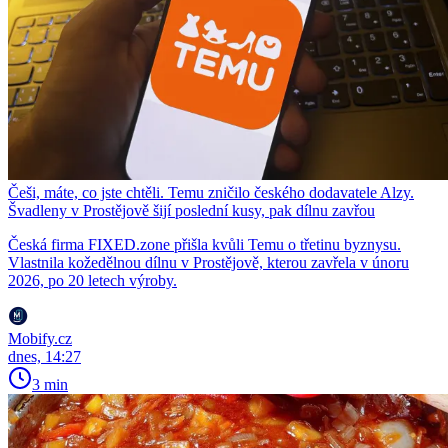
Češi, máte, co jste chtěli. Temu zničilo českého dodavatele Alzy.
Švadleny v Prostějově šijí poslední kusy, pak dílnu zavřou
Česká firma FIXED.zone přišla kvůli Temu o třetinu byznysu.
Vlastnila kožedělnou dílnu v Prostějově, kterou zavřela v únoru
2026, po 20 letech výroby.
Mobify.cz
dnes, 14:27
3 min