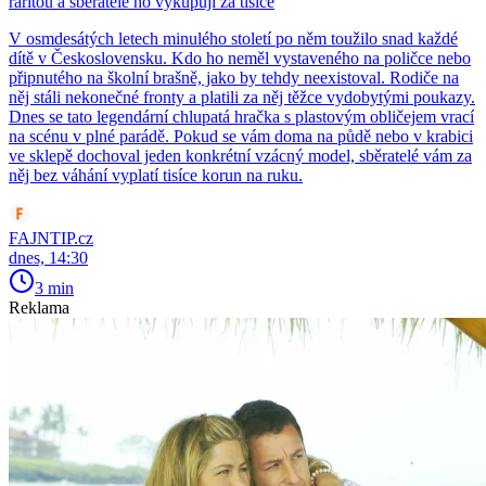
raritou a sběratelé ho vykupují za tisíce
V osmdesátých letech minulého století po něm toužilo snad každé
dítě v Československu. Kdo ho neměl vystaveného na poličce nebo
připnutého na školní brašně, jako by tehdy neexistoval. Rodiče na
něj stáli nekonečné fronty a platili za něj těžce vydobytými poukazy.
Dnes se tato legendární chlupatá hračka s plastovým obličejem vrací
na scénu v plné parádě. Pokud se vám doma na půdě nebo v krabici
ve sklepě dochoval jeden konkrétní vzácný model, sběratelé vám za
něj bez váhání vyplatí tisíce korun na ruku.
FAJNTIP.cz
dnes, 14:30
3 min
Reklama