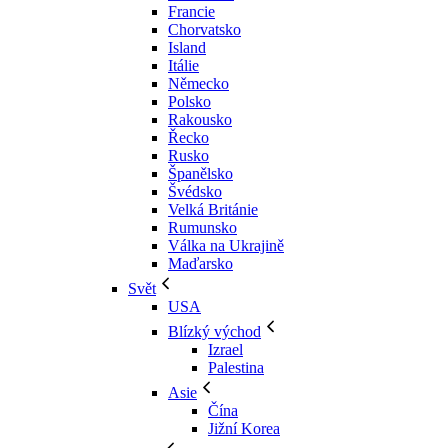
Francie
Chorvatsko
Island
Itálie
Německo
Polsko
Rakousko
Řecko
Rusko
Španělsko
Švédsko
Velká Británie
Rumunsko
Válka na Ukrajině
Maďarsko
Svět
USA
Blízký východ
Izrael
Palestina
Asie
Čína
Jižní Korea