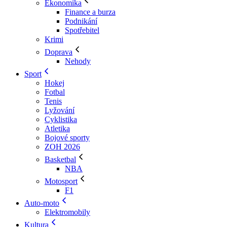
Ekonomika
Finance a burza
Podnikání
Spotřebitel
Krimi
Doprava
Nehody
Sport
Hokej
Fotbal
Tenis
Lyžování
Cyklistika
Atletika
Bojové sporty
ZOH 2026
Basketbal
NBA
Motosport
F1
Auto-moto
Elektromobily
Kultura