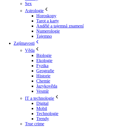
Sex
Astrologie
Horoskopy
Tarot a karty
Andělé a tajemná znamení
Numerologie
Tajemno
Zajímavosti
Věda
Biologie
Ekologie
Fyzika
Geografie
Historie
Chemie
Jazykověda
Vesmír
IT a technologie
Digital
Mobil
Technologie
Trendy
True crime