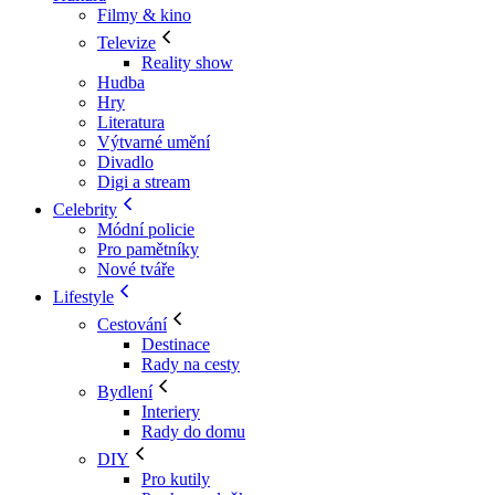
Filmy & kino
Televize
Reality show
Hudba
Hry
Literatura
Výtvarné umění
Divadlo
Digi a stream
Celebrity
Módní policie
Pro pamětníky
Nové tváře
Lifestyle
Cestování
Destinace
Rady na cesty
Bydlení
Interiery
Rady do domu
DIY
Pro kutily