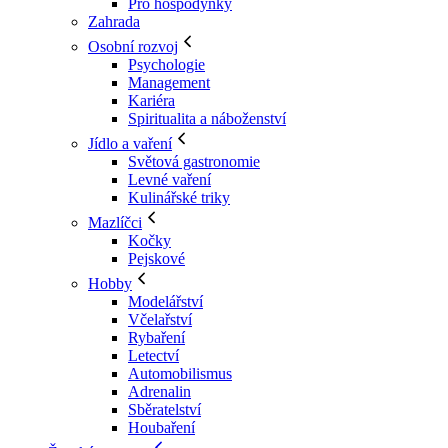
Pro hospodyňky
Zahrada
Osobní rozvoj
Psychologie
Management
Kariéra
Spiritualita a náboženství
Jídlo a vaření
Světová gastronomie
Levné vaření
Kulinářské triky
Mazlíčci
Kočky
Pejskové
Hobby
Modelářství
Včelařství
Rybaření
Letectví
Automobilismus
Adrenalin
Sběratelství
Houbaření