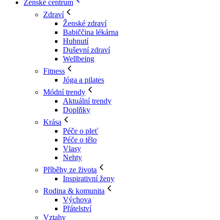
Ženské centrum
Zdraví
Ženské zdraví
Babiččina lékárna
Hubnutí
Duševní zdraví
Wellbeing
Fitness
Jóga a pilates
Módní trendy
Aktuální trendy
Doplňky
Krása
Péče o pleť
Péče o tělo
Vlasy
Nehty
Příběhy ze života
Inspirativní ženy
Rodina & komunita
Výchova
Přátelství
Vztahy