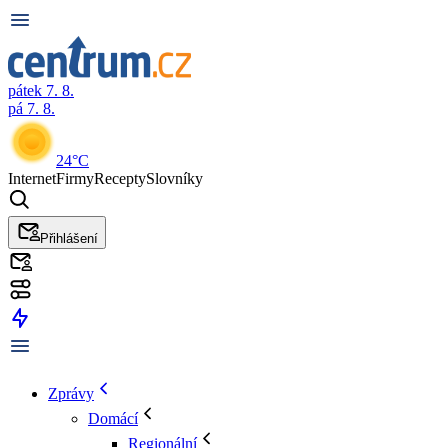
pátek 7. 8.
pá 7. 8.
24°C
Internet
Firmy
Recepty
Slovníky
Přihlášení
Zprávy
Domácí
Regionální