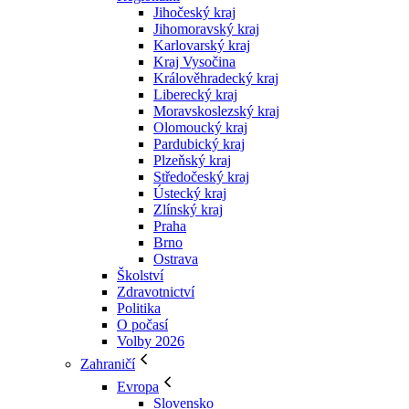
Jihočeský kraj
Jihomoravský kraj
Karlovarský kraj
Kraj Vysočina
Králověhradecký kraj
Liberecký kraj
Moravskoslezský kraj
Olomoucký kraj
Pardubický kraj
Plzeňský kraj
Středočeský kraj
Ústecký kraj
Zlínský kraj
Praha
Brno
Ostrava
Školství
Zdravotnictví
Politika
O počasí
Volby 2026
Zahraničí
Evropa
Slovensko