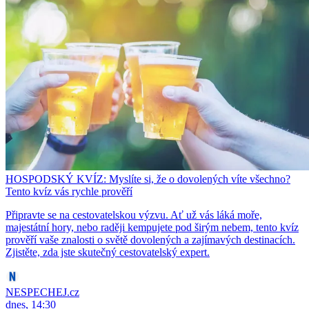
HOSPODSKÝ KVÍZ: Myslíte si, že o dovolených víte všechno?
Tento kvíz vás rychle prověří
Připravte se na cestovatelskou výzvu. Ať už vás láká moře,
majestátní hory, nebo raději kempujete pod širým nebem, tento kvíz
prověří vaše znalosti o světě dovolených a zajímavých destinacích.
Zjistěte, zda jste skutečný cestovatelský expert.
NESPECHEJ.cz
dnes, 14:30