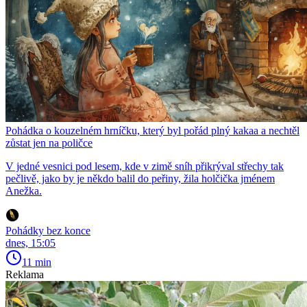
Pohádka o kouzelném hrníčku, který byl pořád plný kakaa a nechtěl
zůstat jen na poličce
V jedné vesnici pod lesem, kde v zimě sníh přikrýval střechy tak
pečlivě, jako by je někdo balil do peřiny, žila holčička jménem
Anežka.
Pohádky bez konce
dnes, 15:05
11 min
Reklama