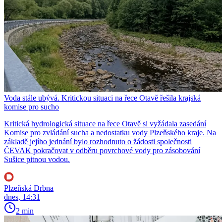
Voda stále ubývá. Kritickou situaci na řece Otavě řešila krajská
komise pro sucho
Kritická hydrologická situace na řece Otavě si vyžádala zasedání
Komise pro zvládání sucha a nedostatku vody Plzeňského kraje. Na
základě jejího jednání bylo rozhodnuto o žádosti společnosti
ČEVAK pokračovat v odběru povrchové vody pro zásobování
Sušice pitnou vodou.
Plzeňská Drbna
dnes, 14:31
2 min