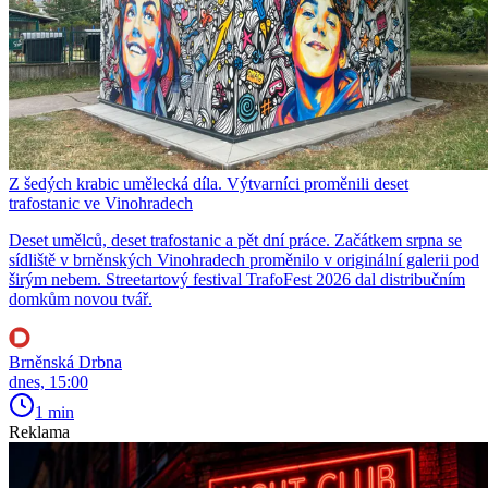
Z šedých krabic umělecká díla. Výtvarníci proměnili deset
trafostanic ve Vinohradech
Deset umělců, deset trafostanic a pět dní práce. Začátkem srpna se
sídliště v brněnských Vinohradech proměnilo v originální galerii pod
širým nebem. Streetartový festival TrafoFest 2026 dal distribučním
domkům novou tvář.
Brněnská Drbna
dnes, 15:00
1 min
Reklama