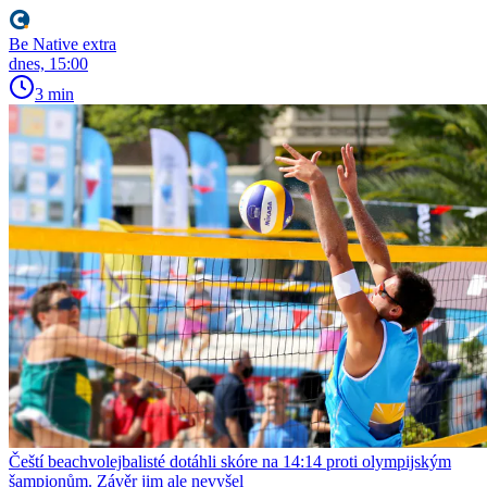
Be Native extra
dnes, 15:00
3 min
Čeští beachvolejbalisté dotáhli skóre na 14:14 proti olympijským
šampionům. Závěr jim ale nevyšel