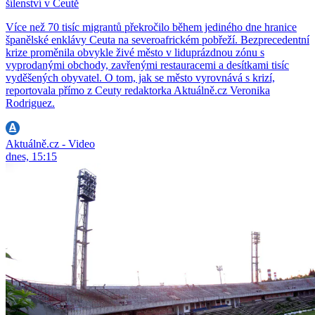
šílenství v Ceutě
Více než 70 tisíc migrantů překročilo během jediného dne hranice
španělské enklávy Ceuta na severoafrickém pobřeží. Bezprecedentní
krize proměnila obvykle živé město v liduprázdnou zónu s
vyprodanými obchody, zavřenými restauracemi a desítkami tisíc
vyděšených obyvatel. O tom, jak se město vyrovnává s krizí,
reportovala přímo z Ceuty redaktorka Aktuálně.cz Veronika
Rodriguez.
Aktuálně.cz - Video
dnes, 15:15