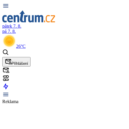
pátek 7. 8.
pá 7. 8.
26°C
Přihlášení
Reklama