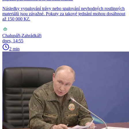
Následky vypalování trávy nebo spalování nevhodných rostlinných
materiálů jsou závažné. Pokuty za takové jednání mohou dosáhnout
až 150 000 Kč.
Chalupáři-Zahrádkáři
dnes, 14:55
2 min