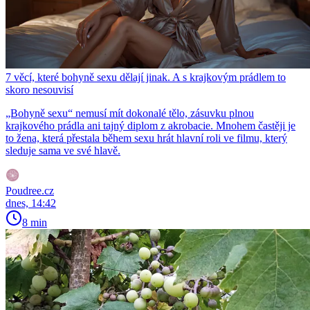
7 věcí, které bohyně sexu dělají jinak. A s krajkovým prádlem to
skoro nesouvisí
„Bohyně sexu“ nemusí mít dokonalé tělo, zásuvku plnou
krajkového prádla ani tajný diplom z akrobacie. Mnohem častěji je
to žena, která přestala během sexu hrát hlavní roli ve filmu, který
sleduje sama ve své hlavě.
Poudree.cz
dnes, 14:42
8 min