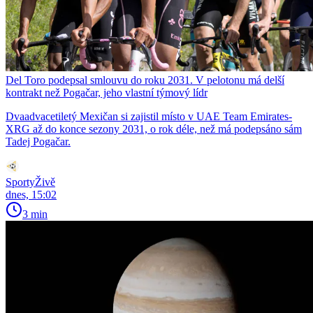
Del Toro podepsal smlouvu do roku 2031. V pelotonu má delší
kontrakt než Pogačar, jeho vlastní týmový lídr
Dvaadvacetiletý Mexičan si zajistil místo v UAE Team Emirates-
XRG až do konce sezony 2031, o rok déle, než má podepsáno sám
Tadej Pogačar.
SportyŽivě
dnes, 15:02
3 min