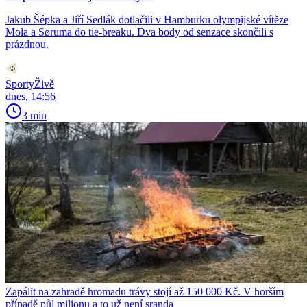
Jakub Šépka a Jiří Sedlák dotlačili v Hamburku olympijské vítěze
Mola a Søruma do tie-breaku. Dva body od senzace skončili s
prázdnou.
SportyŽivě
dnes, 14:56
3 min
Zapálit na zahradě hromadu trávy stojí až 150 000 Kč. V horším
případě půl milionu a to už není sranda