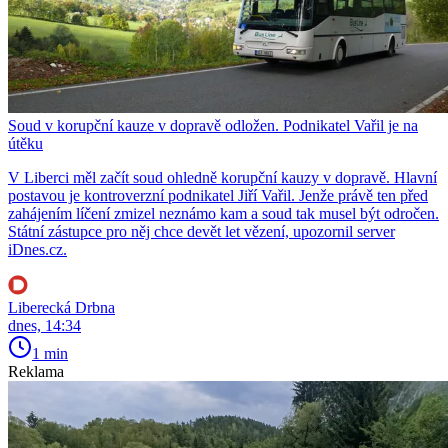
Soud v korupční kauze v dopravě odložen. Podnikatel Vařil je na
útěku
V Liberci měl začít soud ohledně korupční kauzy v dopravě. Hlavní
postavou je kontroverzní podnikatel Jiří Vařil. Jenže právě ten před
zahájením líčení zmizel neznámo kam a soud tak musel být odročen.
Státní zástupce pro něj chce devět let vězení, upozornil server
iDnes.cz.
Liberecká Drbna
dnes, 14:34
1 min
Reklama