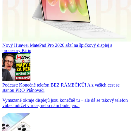
Nový Huawei MatePad Pro 2026 sází na špičkový displej a
procesory Kirin
Podcast: Konečně telefon BEZ RÁMEČKŮ! A z vašich cest se
stanou PRO-Plánovači
Vymazané okraje displejů jsou konečně tu – ale dá se takový telefon
vůbec udržet v ruce, nebo nám bude jen...