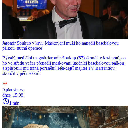
Jaromír Soukup v krvi: Maskovaní muži ho napadli basebalovou
pálkou, nutná operace
Bývalý mediální magnát Jaromír Soukup (57) skončil v krvi poté, co
ho ve středu večer přepadli maskovaní útočníci basebalovou pálkou
a způsobili mu tržná poranění. Někdejší majitel TV Barrandov
skončil v péči lékařů.
Aplausin.cz
dnes, 15:08
1 min