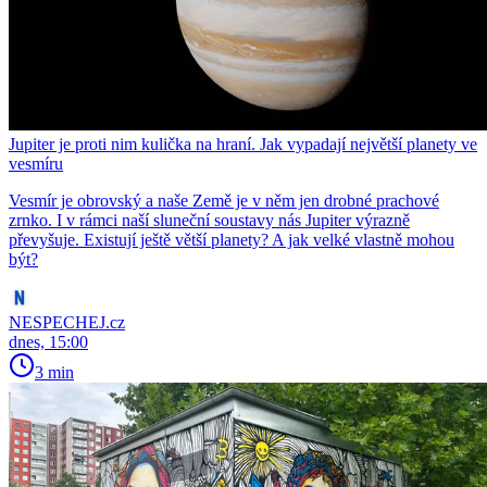
Jupiter je proti nim kulička na hraní. Jak vypadají největší planety ve
vesmíru
Vesmír je obrovský a naše Země je v něm jen drobné prachové
zrnko. I v rámci naší sluneční soustavy nás Jupiter výrazně
převyšuje. Existují ještě větší planety? A jak velké vlastně mohou
být?
NESPECHEJ.cz
dnes, 15:00
3 min