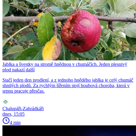
Jablka a švestky na stromě hnědnou v chumáčích. Jeden plesnivý
plod nakazí další
Stačí jeden den prodlení, a z jednoho hnědého jablka je celý chumáč
shnilých plodů. Za rychlým šířením stojí houbová choroba, která v
srpnu pracuje přesčas.
Chalupáři-Zahrádkáři
dnes, 15:05
4 min