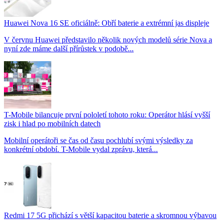
Huawei Nova 16 SE oficiálně: Obří baterie a extrémní jas displeje
V červnu Huawei představilo několik nových modelů série Nova a
nyní zde máme další přírůstek v podobě...
T-Mobile bilancuje první pololetí tohoto roku: Operátor hlásí vyšší
zisk i hlad po mobilních datech
Mobilní operátoři se čas od času pochlubí svými výsledky za
konkrétní období. T-Mobile vydal zprávu, která...
Redmi 17 5G přichází s větší kapacitou baterie a skromnou výbavou