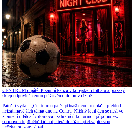
CENTRUM o páté: Pikantní kauza v korejském fotbalu a pražský
sklep odpovídá cenou plážovému domu v cizině
Páteční vydání „Centrum o páté“ přináší denní redakční přehled
nejzajímavějších témat dne na Centru. Klidný letní den se nesl ve
znamení událostí z domova i zahraničí, kulturních připomínek,
sportovních příběhů i témat, která dokážou překvapit svou
nečekanou souvislostí.