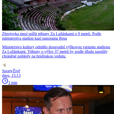
Zbrojovka musí snížit tribuny Za Lužánkami o 9 metrů. Podle
ministerstva stadion kazí panorama Brna
Ministerstvo kultury odmítlo dosavadní výškovou variantu stadionu
Za Lužánkami. Tribuny o výšce 37 metrů by podle úřadu narušily
chráněné pohledy na brněnskou vedutu.
SportyŽivě
dnes, 15:13
3 min