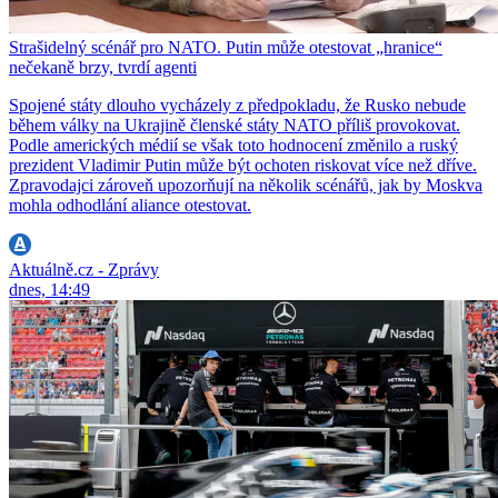
Strašidelný scénář pro NATO. Putin může otestovat „hranice“
nečekaně brzy, tvrdí agenti
Spojené státy dlouho vycházely z předpokladu, že Rusko nebude
během války na Ukrajině členské státy NATO příliš provokovat.
Podle amerických médií se však toto hodnocení změnilo a ruský
prezident Vladimir Putin může být ochoten riskovat více než dříve.
Zpravodajci zároveň upozorňují na několik scénářů, jak by Moskva
mohla odhodlání aliance otestovat.
Aktuálně.cz - Zprávy
dnes, 14:49