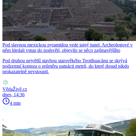
Pod slavnou mexickou pyramidou vede tajný tunel. Archeologové v
něm hledali vstup do podsvětí, objevilo se něco zajímavějšího
Pod druhou největší stavbou starověkého Teotihuacánu se skrývá
podzemní komora o průměru patnácti metrů, do které dosud nikdo
prokazatelně nevstoupil.
VědaŽivě.cz
dnes, 14:36
4 min