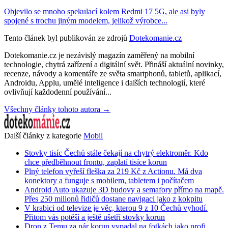
Objevilo se mnoho spekulací kolem Redmi 17 5G, ale asi byly
spojené s trochu jiným modelem, jelikož výrobce...
Tento článek byl publikován ze zdrojů
Dotekomanie.cz
Dotekomanie.cz je nezávislý magazín zaměřený na mobilní
technologie, chytrá zařízení a digitální svět. Přináší aktuální novinky,
recenze, návody a komentáře ze světa smartphonů, tabletů, aplikací,
Androidu, Applu, umělé inteligence i dalších technologií, které
ovlivňují každodenní používání...
Všechny články tohoto autora →
Další články z kategorie
Mobil
Stovky tisíc Čechů stále čekají na chytrý elektroměr. Kdo
chce předběhnout frontu, zaplatí tisíce korun
Plný telefon vyřeší fleška za 219 Kč z Actionu. Má dva
konektory a funguje s mobilem, tabletem i počítačem
Android Auto ukazuje 3D budovy a semafory přímo na mapě.
Přes 250 milionů řidičů dostane navigaci jako z kokpitu
V krabici od televize je věc, kterou 9 z 10 Čechů vyhodí.
Přitom vás potěší a ještě ušetří stovky korun
Dron z Temu za pár korun vypadal na fotkách jako profi