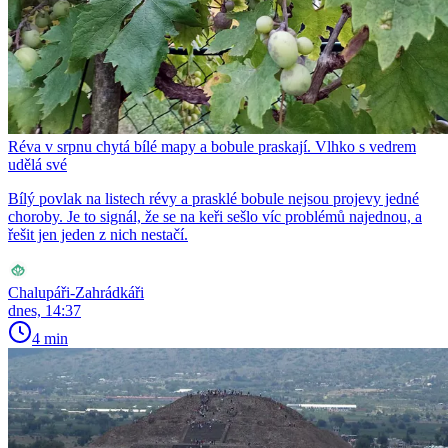
Réva v srpnu chytá bílé mapy a bobule praskají. Vlhko s vedrem
udělá své
Bílý povlak na listech révy a prasklé bobule nejsou projevy jedné
choroby. Je to signál, že se na keři sešlo víc problémů najednou, a
řešit jen jeden z nich nestačí.
Chalupáři-Zahrádkáři
dnes, 14:37
4 min