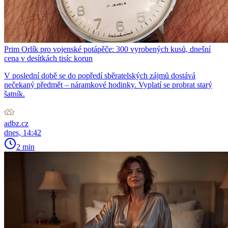
Prim Orlík pro vojenské potápěče: 300 vyrobených kusů, dnešní
cena v desítkách tisíc korun
V poslední době se do popředí sběratelských zájmů dostává
nečekaný předmět – náramkové hodinky. Vyplatí se probrat starý
šatník.
adbz.cz
dnes, 14:42
2 min