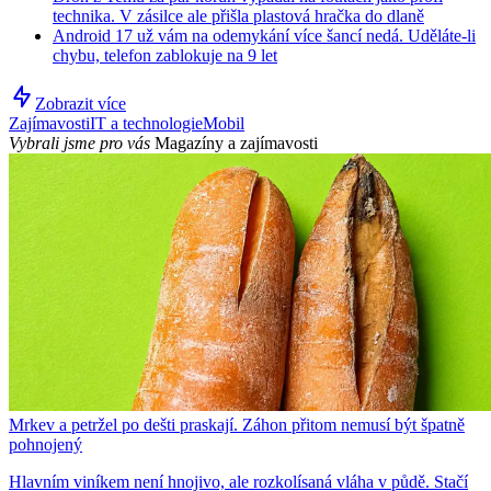
technika. V zásilce ale přišla plastová hračka do dlaně
Android 17 už vám na odemykání více šancí nedá. Uděláte-li
chybu, telefon zablokuje na 9 let
Zobrazit více
Zajímavosti
IT a technologie
Mobil
Vybrali jsme pro vás
Magazíny a zajímavosti
Mrkev a petržel po dešti praskají. Záhon přitom nemusí být špatně
pohnojený
Hlavním viníkem není hnojivo, ale rozkolísaná vláha v půdě. Stačí