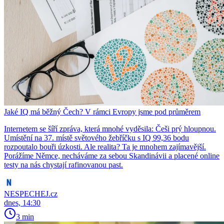
Jaké IQ má běžný Čech? V rámci Evropy jsme pod průměrem
Internetem se šíří zpráva, která mnohé vyděsila: Češi prý hloupnou.
Umístění na 37. místě světového žebříčku s IQ 99,36 bodu
rozpoutalo bouři úzkosti. Ale realita? Ta je mnohem zajímavější.
Porážíme Němce, necháváme za sebou Skandinávii a placené online
testy na nás chystají rafinovanou past.
NESPECHEJ.cz
dnes, 14:30
3 min