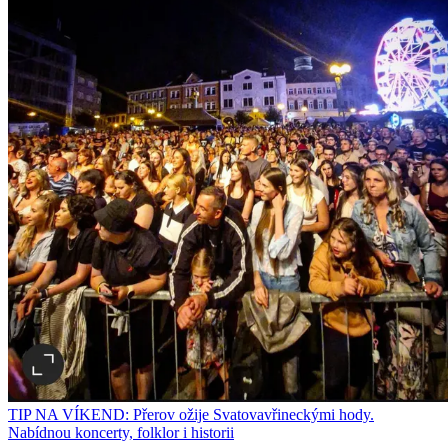
TIP NA VÍKEND: Přerov ožije Svatovavřineckými hody.
Nabídnou koncerty, folklor i historii