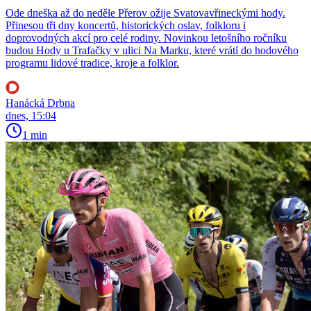
Ode dneška až do neděle Přerov ožije Svatovavřineckými hody.
Přinesou tři dny koncertů, historických oslav, folkloru i
doprovodných akcí pro celé rodiny. Novinkou letošního ročníku
budou Hody u Trafačky v ulici Na Marku, které vrátí do hodového
programu lidové tradice, kroje a folklor.
Hanácká Drbna
dnes, 15:04
1 min