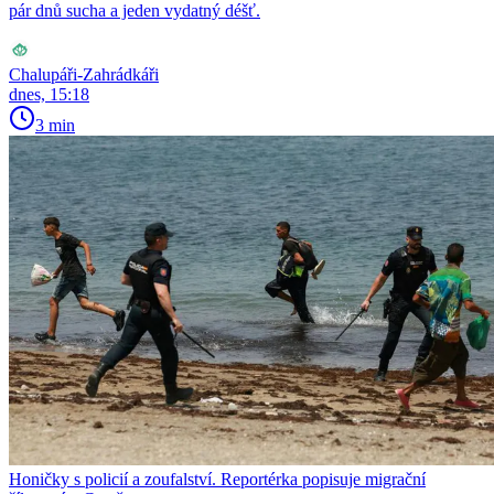
pár dnů sucha a jeden vydatný déšť.
Chalupáři-Zahrádkáři
dnes, 15:18
3 min
Honičky s policií a zoufalství. Reportérka popisuje migrační